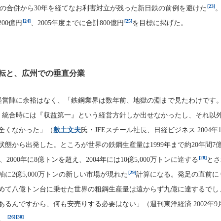
[23]
の合併から30年を経てなお利害対立が残った新日鉄の前例を避けた
[24]
[25]
200億円
、2005年度までに合計800億円
を目標に掲げた。
転と、広州での垂直分業
経営陣に余裕はなく、「鉄鋼業界は数年前、地獄の淵まで見たわけです。J
、統合時には『収益第一』という経営方針しか出せなかったし、それ以
全くなかった」（
數土文夫
氏・JFEスチール社長、日経ビジネス 2004年1
状態から出発した。ところが世界の鉄鋼生産量は1999年まで約20年間7
[28]
、2000年に8億トンを超え、2004年には10億5,000万トンに達する
とさ
[29]
に2億5,000万トンの新しい市場が現れた
計算になる。発足の直前に
めて八億トン台に乗せた世界の粗鋼生産量は遠からず九億に達するでし
るんですから、何も安売りする必要はない」（週刊東洋経済 2002年9月
[26]
[30]
。