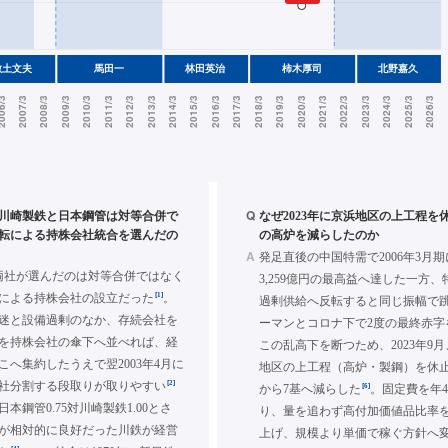
Q
年に川崎製鉄と日本鋼管は対等合併で
なぜ2023年に京浜地区の上工程を
転による持株会社統合を選んだの
の高炉を減らしたのか
A
発足直後の中国特需で2006年3月
月、両社が選んだのは対等合併ではなく
3,259億円の最高益へ達した一方
[1]
による持株会社の設立だった
。
過剰供給へ反転すると同じ振幅で
迷と設備過剰のなか、存続会社を
ーマンとコロナ下で2度の最終赤字
を持株会社の傘下へ並べれば、経
この乱高下を断つため、2023年9月
こへ集約したうえで翌2003年4月に
地区の上工程（高炉・製鋼）を休止
[2]
社分割する段取りが取りやすい
[6]
から7基へ減らした
。固定費を年4
本鋼管0.75対川崎製鉄1.00とさ
り、量を追わず高付加価値品比率を
が相対的に良好だった川鉄が経営
上げ、規模より単価で稼ぐ方針へ