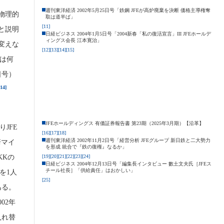
週刊東洋経済 2002年5月25日号「鉄鋼 JFEが高炉廃棄を決断 価格主導権奪
物理的
取は道半ば」
[11]
）と説明
日経ビジネス 2004年1月5日号「2004新春「私の復活宣言」III JFEホールデ
ィングス会長 江本寛治」
変えな
[12]
[13]
[14]
[15]
因は何
日号）
[14]
JFEホールディングス 有価証券報告書 第23期（2025年3月期）【沿革】
JFE
[16]
[17]
[18]
週刊東洋経済 2002年11月2日号「経営分析 JFEグループ 新日鉄と二大勢力
崎マイ
を形成 統合で『鉄の復権』なるか」
KKの
[19]
[20]
[21]
[22]
[23]
[24]
日経ビジネス 2004年12月13日号「編集長インタビュー 數土文夫氏［JFEス
チール社長］「供給責任」はおかしい」
を1人
[25]
ある。
02年
入れ替