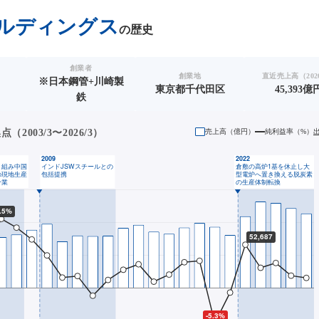
ールディングス
の歴史
創業者
創業地
直近売上高（2026
※日本鋼管+川崎製
東京都千代田区
45,393億
鉄
2003/3〜2026/3）
売上高（
億円
）
純利益率（%）