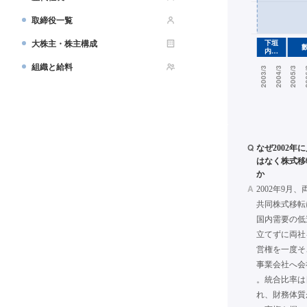
取締役一覧
大株主・株主構成
組織と給料
Q
なぜ2002
はなく株式移
か
A
2002年9
共同株式移転
国内需要の低
立てずに両社
営権を一度そ
事業会社へ会
。統合比率は日
れ、財務体質