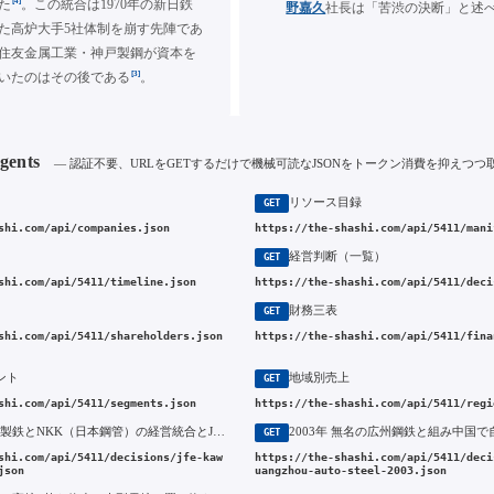
[4]
た
。この統合は1970年の新日鉄
野嘉久
社長は「苦渋の決断」と述
た高炉大手5社体制を崩す先陣であ
住友金属工業・神戸製鋼が資本を
[3]
いたのはその後である
。
Agents
— 認証不要、URLをGETするだけで機械可読なJSONをトークン消費を抑えつつ
リソース目録
GET
shi.com/api/companies.json
https://the-shashi.com/api/5411/mani
経営判断（一覧）
GET
shi.com/api/5411/timeline.json
https://the-shashi.com/api/5411/deci
財務三表
GET
shi.com/api/5411/shareholders.json
https://the-shashi.com/api/5411/fina
ント
地域別売上
GET
shi.com/api/5411/segments.json
https://the-shashi.com/api/5411/regi
2002年 川崎製鉄とNKK（日本鋼管）の経営統合とJFEホールディングス発足（2002年成立）
GET
shi.com/api/5411/decisions/jfe-kaw
https://the-shashi.com/api/5411/deci
json
uangzhou-auto-steel-2003.json