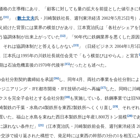
価格の主導権にあり、「顧客に対しても量の拡大を前提とした値引きに
[11]
る
」（
數土文夫
氏・川崎製鉄社長、週刊東洋経済 2002年5月25日号
え続けた背景には業界の横並びがあり、江本寛治氏は「各社がシェアを
[12]
う協調体制が出来上がっていた
」「90年代に鉄鋼業界を悪くした原
[13]
、それは協調体制だと答えるしかない
」（日経ビジネス 2004年1月5
。江本氏は1995年の川鉄社長就任会見で「もう横並びはやらん」と宣言
[15]
は石油危機直後の1970年代後半
だったとも述べた。
[16]
社の会社分割契約書締結を承認
し、同年4月、両社の事業を会社分割により
[17]
ンジニアリング・JFE都市開発・JFE技研の4社へ再編
した。同時に川
[18]
クスを完全子会社とする会社分割
も実施している。鉄鋼事業では旧N
[19]
崎製鉄の千葉・水島の4製鉄所を東西2製鉄所へくくり直し
、それぞれ
[20]
置いた。福山と水島を束ねた西日本製鉄所は年産1,800万トン規模
で
[21]
に譲れない条件だ」
（江本寛治氏・川崎製鉄前会長、週刊東洋経済 20
統合交渉で繰り返された構想で、発足時には東西の幹部の3分の1を相互に