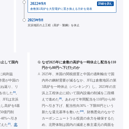
2022
9
年
月
詳細を読む
倉敷第2高炉を大型電炉に置き換える方針を発表
2023
9
年
月
京浜地区の上工程（高炉・製鋼）を休止
Q
休止して国内
なぜ2025年に倉敷の高炉を一時休止し配当を110
円から80円へ下げたのか
A
期に純利益
2025年、米国の関税措置と中国の過剰輸出で国
、特需が中国の
内外の鋼材需要が減るなか、JFEは倉敷地区の第
跳ね返り、リ
3高炉を一時休止（バンキング）し、2023年の京
[5]
を出した
。
浜上工程休止に続いて国内設備の削減を二段構
[9]
、JFEは京浜
えで進めた
。あわせて年間配当を110円から80
し高炉を8基
円へ引き下げ、配当性向30%・下限80円という
[10]
50億円削
新たな還元基準を敷いた
。財務悪化のなかで
48%へ引き
カーボンニュートラル投資の余力を確保するた
[7]
変えた
。
北
め、北野体制は国内の減産と株主還元の両面を