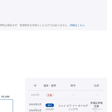
時性は保証せず、投資助言を目的としたものではありません。
詳細はこちら
年
連単・基準
商号
出所
2002年
—
—
欠落
有価証券報
2003年3月
連結
ジェイ エフ イー ホールデ
告書
↓
ィングス
JGAAP
（
PDFベー
2008年3月
ス
）