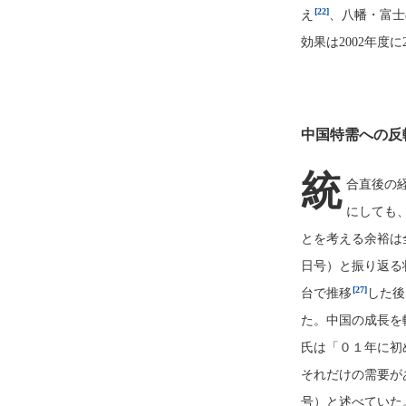
[22]
え
、八幡・富士
効果は2002年度に
中国特需への反
統
合直後の
にしても
とを考える余裕は
日号）と振り返る
[27]
台で推移
した後
た。中国の成長を軸
氏は「０１年に初
それだけの需要があ
号）と述べていた