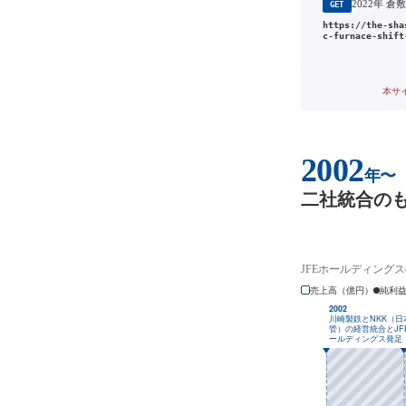
GET
https://the-sha
c-furnace-shift
本サ
2002
年〜
二社統合の
JFEホールディング
売上高（億円）
純利