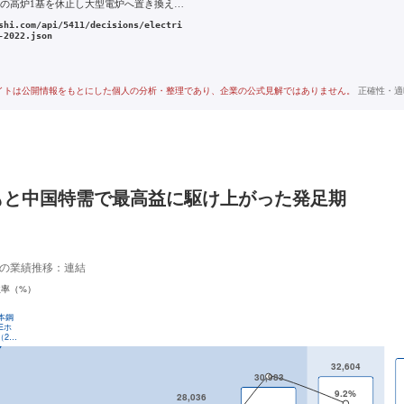
2022年 倉敷の高炉1基を休止し大型電炉へ置き換える脱炭素の生産体制転換
shi.com/api/5411/decisions/electri
-2022.json
イトは公開情報をもとにした個人の分析・整理であり、企業の公式見解ではありません。
正確性・適
もと中国特需で最高益に駆け上がった発足期
スの業績推移：連結
益率（%）