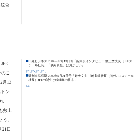
。統合
日経ビジネス 2004年12月13日号「編集長インタビュー 數土文夫氏［JFEス
FE
チール社長］「供給責任」はおかしい」
[26]
[27]
[28]
[29]
外のこ
週刊東洋経済 2002年9月21日号「數土文夫 川崎製鉄社長（初代JFEスチール
社長）JFEの誕生と鉄鋼業の将来」
2月13
[30]
億トン
れ
も數土
ょう。
21日