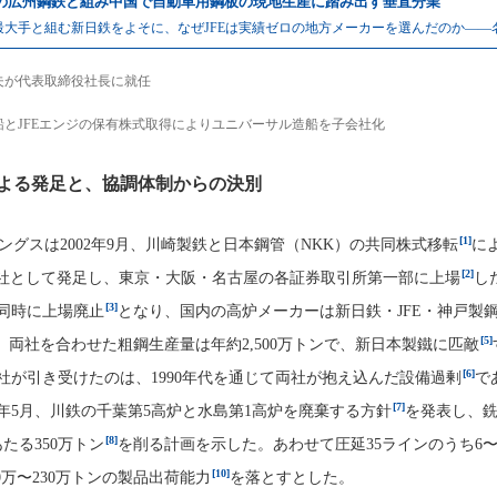
の広州鋼鉄と組み中国で自動車用鋼板の現地生産に踏み出す垂直分業
最大手と組む新日鉄をよそに、なぜJFEは実績ゼロの地方メーカーを選んだのか——
夫が代表取締役社長に就任
船とJFEエンジの保有株式取得によりユニバーサル造船を子会社化
よる発足と、協調体制からの決別
[1]
ングスは2002年9月、川崎製鉄と日本鋼管（NKK）の共同株式移転
に
[2]
社として発足し、東京・大阪・名古屋の各証券取引所第一部に上場
し
[3]
同時に上場廃止
となり、国内の高炉メーカーは新日鉄・JFE・神戸製
[5]
。両社を合わせた粗鋼生産量は年約2,500万トンで、新日本製鐵に匹敵
[6]
社が引き受けたのは、1990年代を通じて両社が抱え込んだ設備過剰
で
[7]
2年5月、川鉄の千葉第5高炉と水島第1高炉を廃棄する方針
を発表し、
[8]
たる350万トン
を削る計画を示した。あわせて圧延35ラインのうち6〜
[10]
0万〜230万トンの製品出荷能力
を落とすとした。