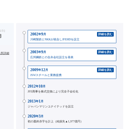
/3）
2002
9
年
月
詳細を読む
円
川崎製鉄とNKKが統合しJFEHDを設立
2003
9
年
月
詳細を読む
出所詳細
広州鋼鉄との合弁会社設立を発表
2009
12
年
月
詳細を読む
JSWスチールと業務提携
2012
10
年
月
JFE商事を株式交換により完全子会社化
2013
1
年
月
ジャパンマリンユナイテッドを設立
2020
3
年
月
初の最終赤字を計上（純損失▲1,977億円）