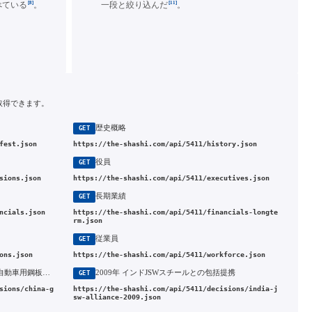
[8]
[11]
べている
。
一段と絞り込んだ
。
取得できます。
歴史概略
GET
fest.json
https://the-shashi.com/api/5411/history.json
役員
GET
sions.json
https://the-shashi.com/api/5411/executives.json
長期業績
GET
ncials.json
https://the-shashi.com/api/5411/financials-longte
rm.json
従業員
GET
ons.json
https://the-shashi.com/api/5411/workforce.json
2003年 無名の広州鋼鉄と組み中国で自動車用鋼板の現地生産に踏み出す垂直分業
2009年 インドJSWスチールとの包括提携
GET
sions/china-g
https://the-shashi.com/api/5411/decisions/india-j
sw-alliance-2009.json