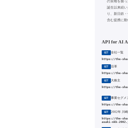
の実権を握っ
誕生以来続い
り、新日鉄・
含む提携に動
API for AI 
全社一覧
GET
https://the-sha
沿革
GET
https://the-sha
大株主
GET
https://the-sha
事業セグメ
GET
https://the-sha
GET
https://the-sha
asaki-nkk-2002.