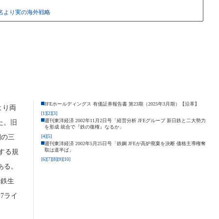
名より実の海外戦略
JFEホールディングス 有価証券報告書 第23期（2025年3月期）【沿革】
より両
[1]
[2]
[3]
週刊東洋経済 2002年11月2日号「経営分析 JFEグループ 新日鉄と二大勢力
た。旧
を形成 統合で『鉄の復権』なるか」
鋼の三
[4]
[5]
週刊東洋経済 2002年5月25日号「鉄鋼 JFEが高炉廃棄を決断 価格主導権奪
取は道半ば」
する規
[6]
[7]
[8]
[9]
[10]
ある。
銑鉄生
7ライ