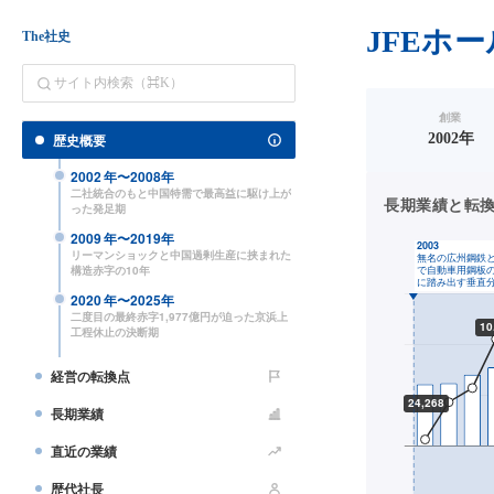
JFEホ
The社史
創業
歴史概要
2002年
2002
年〜
2008
年
二社統合のもと中国特需で最高益に駆け上が
長期業績と転換点（
った発足期
2009
年〜
2019
年
リーマンショックと中国過剰生産に挟まれた
構造赤字の10年
2020
年〜
2025
年
二度目の最終赤字1,977億円が迫った京浜上
工程休止の決断期
経営の転換点
長期業績
直近の業績
歴代社長