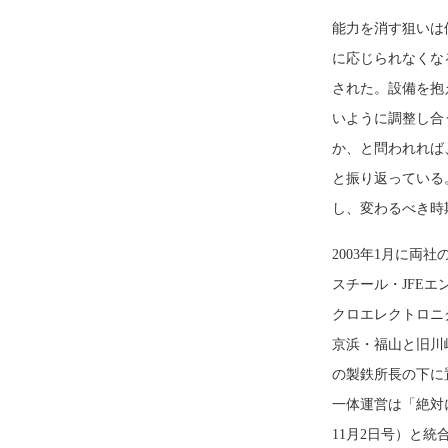
能力を消す狙いは
に応じられなくな
された。設備を抱
いように調整し合
か、と問われれば
と振り返っている
し、変わるべき時期
2003年1月に両
スチール・JFEエ
クロエレクトロニ
京浜・福山と旧川
の製鉄所長の下に
一体運営は「絶対
11月2日号）と