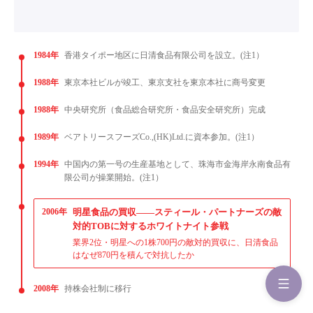
1984年
香港タイポー地区に日清食品有限公司を設立。(注1）
1988年
東京本社ビルが竣工、東京支社を東京本社に商号変更
1988年
中央研究所（食品総合研究所・食品安全研究所）完成
1989年
ベアトリースフーズCo.,(HK)Ltd.に資本参加。(注1）
1994年
中国内の第一号の生産基地として、珠海市金海岸永南食品有
限公司が操業開始。(注1）
2006年
明星食品の買収——スティール・パートナーズの敵
対的TOBに対するホワイトナイト参戦
業界2位・明星への1株700円の敵対的買収に、日清食品
はなぜ870円を積んで対抗したか
2008年
持株会社制に移行