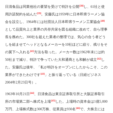
[38]
日清食品は同業他社の要望を受けて特許を公開
し、61社と使
[39]
用許諾契約を結んだ
。安藤氏は1959年に日本即席ラーメン協
[40]
会を設立し、1964年には社団法人日本即席ラーメン工業協会
として品質向上と業界の共存共栄を図る組織に改めて、自ら理事
長を務めた。300社を超えた業者の整理では、気心の合う者どう
しを組ませてヘッドとなるメーカーを10社ほどに絞り、残りをそ
[41]
の翼下へ入れる
方法を取った。メーカー数は1962年末には約
[42]
50社まで減り、特許で争っていた大和通商とも和解が成立
し
た。安藤氏は後年、「私が特許をオープンにしたからこそ、この
[43]
業界ができたわけです
」と振り返っている（日経ビジネス
2004年2月23日号）。
[44]
1963年10月21日
、日清食品は東京証券取引所と大阪証券取引
[45]
所の市場第二部へ株式を上場
した。上場時の資本金は1億5,000
[46]
万円、上場株式数は300万株、従業員は930名
で、大株主には