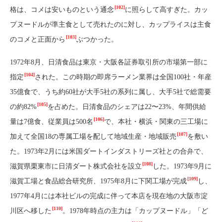
[102]
格は、コメは安いものという通念
に照らして高すぎた。カッ
プヌードルが準主食として売れたのに対し、カップライスは主食
[103]
のコメと正面から
ぶつかった。
1972年8月、日清食品は東京・大阪各証券取引所の市場第一部に
[104]
指定
された。この時期の即席ラーメン業界は全国100社・年産
35億食で、うち約60社が大手5社の系列に属し、大手5社で総需要
[105]
の約82%
を占めた。日清食品のシェアは22〜23%、年間供給
[106]
量は7億食、従業員は500名
で、本社・横浜・関東の三工場に
[107]
加えて全国18の専属工場を配して地域生産・地域販売
を敷い
た。1973年2月には米国ダートインダストリーズ社との合弁で、
[108]
滋賀県栗東市に日清ダート株式会社を設立
した。1973年9月に
[109]
滋賀工場と食品総合研究所、1975年8月に下関工場が完成
し、
1977年4月には本社ビルの完成に伴って本店を現在地の大阪市淀
[110]
川区へ移した
。1978年時点の主力は「カップヌードル」「ど