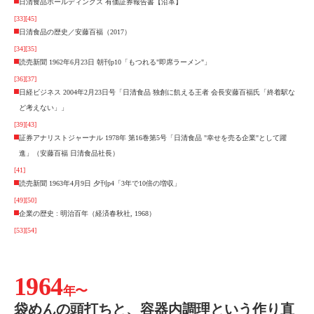
日清食品ホールディングス 有価証券報告書【沿革】
[33]
[45]
日清食品の歴史／安藤百福（2017）
[34]
[35]
読売新聞 1962年6月23日 朝刊p10「もつれる"即席ラーメン"」
[36]
[37]
日経ビジネス 2004年2月23日号「日清食品 独創に飢える王者 会長安藤百福氏「終着駅な
ど考えない」」
[39]
[43]
証券アナリストジャーナル 1978年 第16巻第5号「日清食品 "幸せを売る企業"として躍
進」（安藤百福 日清食品社長）
[41]
読売新聞 1963年4月9日 夕刊p4「3年で10倍の増収」
[49]
[50]
企業の歴史 : 明治百年（経済春秋社, 1968）
[53]
[54]
1964
年〜
袋めんの頭打ちと、容器内調理という作り直