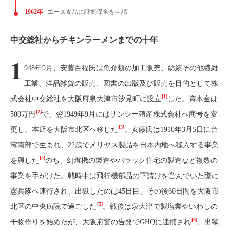
1962年
エース食品に証拠保全を申請
中交総社からチキンラーメンまでの十年
1
948年9月、安藤百福氏は魚介類の加工販売、紡績その他繊維
工業、洋品雑貨の販売、図書の出版及び販売を目的として株
[1]
式会社中交総社を大阪府泉大津市汐見町に設立
した。資本金は
[2]
500万円
で、翌1949年9月にはサンシー殖産株式会社へ商号を変
[3]
更し、本店を大阪市北区へ移した
。安藤氏は1910年3月5日に台
湾南部で生まれ、22歳でメリヤス製品を日本内地へ移入する事業
[4]
を興した
のち、幻燈機の製造やバラック住宅の製造など複数の
事業を手がけた。戦時中は飛行機部品の下請けを営んでいた際に
憲兵隊へ連行され、出獄したのは45日目、その後60日間を大阪市
[5]
北区の中央病院で過ごした
。戦後は泉大津で製塩業やいわしの
[6]
干物作りを始めたが、大阪府警の告発でGHQに逮捕され
、出獄