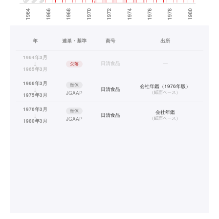
年
連単・基準
商号
出所
1964年3月
↓
日清食品
—
欠落
1965年3月
1966年3月
単体
会社年鑑（1976年版）
↓
日清食品
（
紙面ベース
）
JGAAP
1975年3月
1976年3月
単体
会社年鑑
↓
日清食品
（
紙面ベース
）
JGAAP
1980年3月