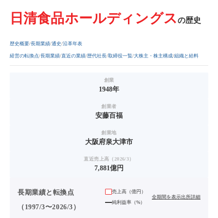
日清食品ホールディングス
の歴史
歴史概要
長期業績
通史
沿革年表
経営の転換点
長期業績
直近の業績
歴代社長
取締役一覧
大株主・株主構成
組織と給料
創業
1948年
創業者
安藤百福
創業地
大阪府泉大津市
直近売上高（2026/3）
7,881億円
長期業績と転換点
売上高（
億円
）
全期間を表示
出所詳細
純利益率（%）
（1997/3〜2026/3）