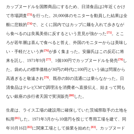
カップヌードルを国際商品にするため、日清食品は2年近くかけ
[73]
て市場調査
を行った。20,000体のモニターを動員した結果は全
[74]
般に悲観的
で、とくに国内ではカップに麺を入れて歩きなが
[75]
ら食べるのは良風美俗に反するという意見が強かった
。とこ
ろが若年層は喜んで食べると答え、外国のモニターからは美味し
[76]
い・手軽だという声
が多く集まった。安藤氏はこの反応に将
[77]
[78]
来を託し、1971年9月
、1個100円でカップヌードルを発売
し
た。袋めんの標準価格が30円の時代に100円という値は問屋から
[79]
高過ぎると敬遠され
、既存の卸の流通には乗らなかった。日
清食品はテレビCMで調理法を消費者へ直接伝え、始まって間も
[80]
ない銀座の歩行者天国で実演販売
した。
生産は、ライス工場の建設用に確保していた茨城県取手の土地を
[81]
転用
した。1971年3月から10億円を投じて専用工場を建て、同
[82]
[83]
年10月16日
に関東工場として操業を始めた
。カップヌード