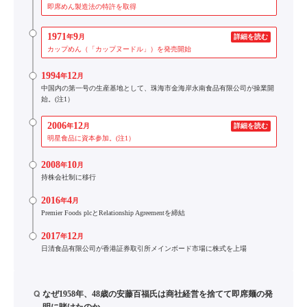
即席めん製造法の特許を取得
1971
9
年
月
詳細を読む
カップめん（「カップヌードル」）を発売開始
1994
12
年
月
中国内の第一号の生産基地として、珠海市金海岸永南食品有限公司が操業開
始。(注1）
2006
12
年
月
詳細を読む
明星食品に資本参加。(注1）
2008
10
年
月
持株会社制に移行
2016
4
年
月
Premier Foods plcとRelationship Agreementを締結
2017
12
年
月
日清食品有限公司が香港証券取引所メインボード市場に株式を上場
Q
なぜ1958年、48歳の安藤百福氏は商社経営を捨てて即席麺の発