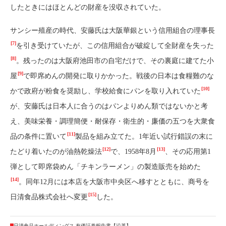
したときにはほとんどの財産を没収されていた。
サンシー殖産の時代、安藤氏は大阪華銀という信用組合の理事長
[7]
を引き受けていたが、この信用組合が破綻して全財産を失った
[8]
。残ったのは大阪府池田市の自宅だけで、その裏庭に建てた小
[9]
屋
で即席めんの開発に取りかかった。戦後の日本は食糧難のな
[10]
かで政府が粉食を奨励し、学校給食にパンを取り入れていた
が、安藤氏は日本人に合うのはパンよりめん類ではないかと考
え、美味栄養・調理簡便・耐保存・衛生的・廉価の五つを大衆食
[11]
品の条件に置いて
製品を組み立てた。1年近い試行錯誤の末に
[12]
[13]
たどり着いたのが油熱乾燥法
で、1958年8月
、その応用第1
弾として即席袋めん「チキンラーメン」の製造販売を始めた
[14]
。同年12月には本店を大阪市中央区へ移すとともに、商号を
[15]
日清食品株式会社へ変更
した。
日清食品ホールディングス 有価証券報告書【沿革】