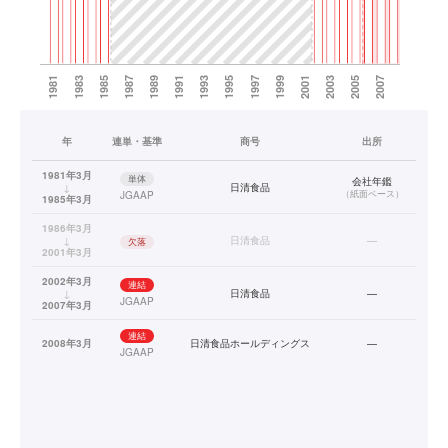
年
連単・基準
商号
出所
1981年3月
単体
会社年鑑
↓
日清食品
（
紙面ベース
）
JGAAP
1985年3月
1986年3月
↓
日清食品
—
欠落
2001年3月
2002年3月
連結
↓
日清食品
—
JGAAP
2007年3月
連結
2008年3月
日清食品ホールディングス
—
JGAAP