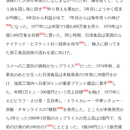
油味のくさみが米国人になじまなかったため、麺を短くし、しょ
[93]
う油を隠し味に回す
作り替えを重ねた。5年目にようやく収支
が均衡し、6年目から利益が出て、7年目からは毎年倍々の伸び
[94]
になった。1977年には米国で1億8,000万食を売り、1978年は3
[95]
億5,000万食を目標
に置いた。同じ時期、日清食品は英国のユ
[96]
ナイテッド・ビスケット社へ技術を供与
し、輸入に頼ってき
た加工食品技術の流れを逆に向けた。
[97]
コメへの二度目の挑戦がカップライス
だった。1974年秋、企
業化のめどが立った日清食品は本格発表の1年前に30億円をか
[98]
け、滋賀工場内へ日産50トンの量産プラント建設に着手
し
[99]
た。年間2万トン・200億円という売上目標
を掲げ、1975年に
エビピラフ・さけ茶・五目寿し・ドライカレー・中華シチュー・
[100]
赤飯・チキンライスの7種類
を発売した。ところが本格発売か
ら5年たった1980年3月期のカップライスの売上高は2億円で、当
[101]
初の計画の約100分の1
にとどまった。1個200円という販売価