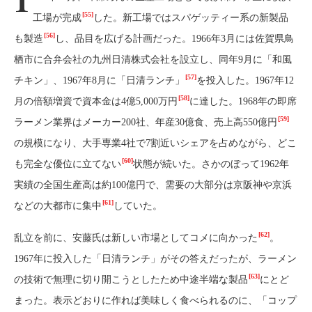
[55]
工場が完成
した。新工場ではスパゲッティー系の新製品
[56]
も製造
し、品目を広げる計画だった。1966年3月には佐賀県鳥
栖市に合弁会社の九州日清株式会社を設立し、同年9月に「和風
[57]
チキン」、1967年8月に「日清ランチ」
を投入した。1967年12
[58]
月の倍額増資で資本金は4億5,000万円
に達した。1968年の即席
[59]
ラーメン業界はメーカー200社、年産30億食、売上高550億円
の規模になり、大手専業4社で7割近いシェアを占めながら、どこ
[60]
も完全な優位に立てない
状態が続いた。さかのぼって1962年
実績の全国生産高は約100億円で、需要の大部分は京阪神や京浜
[61]
などの大都市に集中
していた。
[62]
乱立を前に、安藤氏は新しい市場としてコメに向かった
。
1967年に投入した「日清ランチ」がその答えだったが、ラーメン
[63]
の技術で無理に切り開こうとしたため中途半端な製品
にとど
まった。表示どおりに作れば美味しく食べられるのに、「コップ