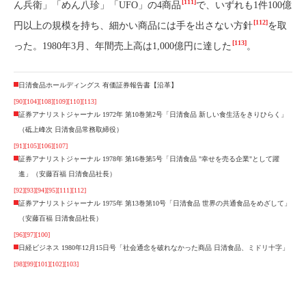
[111]
ん兵衛」「めん八珍」「UFO」の4商品
で、いずれも1件100億
[112]
円以上の規模を持ち、細かい商品には手を出さない方針
を取
[113]
った。1980年3月、年間売上高は1,000億円に達した
。
日清食品ホールディングス 有価証券報告書【沿革】
[90]
[104]
[108]
[109]
[110]
[113]
証券アナリストジャーナル 1972年 第10巻第2号「日清食品 新しい食生活をきりひらく」
（砥上峰次 日清食品常務取締役）
[91]
[105]
[106]
[107]
証券アナリストジャーナル 1978年 第16巻第5号「日清食品 "幸せを売る企業"として躍
進」（安藤百福 日清食品社長）
[92]
[93]
[94]
[95]
[111]
[112]
証券アナリストジャーナル 1975年 第13巻第10号「日清食品 世界の共通食品をめざして」
（安藤百福 日清食品社長）
[96]
[97]
[100]
日経ビジネス 1980年12月15日号「社会通念を破れなかった商品 日清食品、ミドリ十字」
[98]
[99]
[101]
[102]
[103]