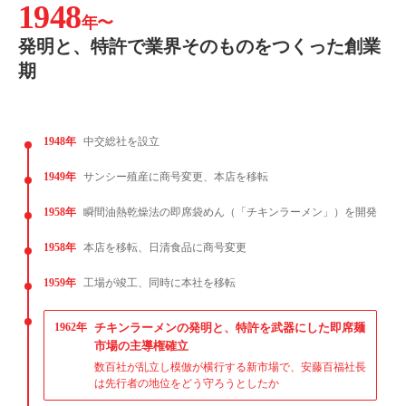
1948
年〜
発明と、特許で業界そのものをつくった創業
期
1948年
中交総社を設立
1949年
サンシー殖産に商号変更、本店を移転
1958年
瞬間油熱乾燥法の即席袋めん（「チキンラーメン」）を開発
1958年
本店を移転、日清食品に商号変更
1959年
工場が竣工、同時に本社を移転
1962年
チキンラーメンの発明と、特許を武器にした即席麺
市場の主導権確立
数百社が乱立し模倣が横行する新市場で、安藤百福社長
は先行者の地位をどう守ろうとしたか