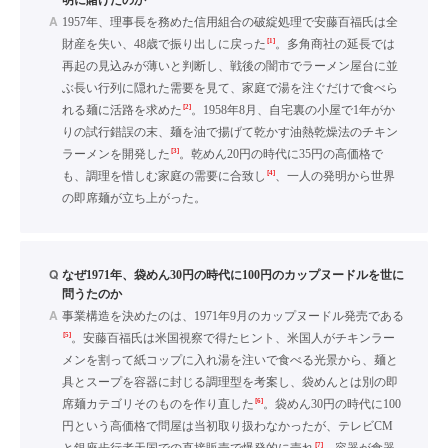
明に賭けたのか
A
1957年、理事長を務めた信用組合の破綻処理で安藤百福氏は全
[1]
財産を失い、48歳で振り出しに戻った
。多角商社の延長では
再起の見込みが薄いと判断し、戦後の闇市でラーメン屋台に並
ぶ長い行列に隠れた需要を見て、家庭で湯を注ぐだけで食べら
[2]
れる麺に活路を求めた
。1958年8月、自宅裏の小屋で1年がか
りの試行錯誤の末、麺を油で揚げて乾かす油熱乾燥法のチキン
[3]
ラーメンを開発した
。乾めん20円の時代に35円の高価格で
[4]
も、調理を惜しむ家庭の需要に合致し
、一人の発明から世界
の即席麺が立ち上がった。
Q
なぜ1971年、袋めん30円の時代に100円のカップヌードルを世に
問うたのか
A
事業構造を決めたのは、1971年9月のカップヌードル発売である
[5]
。安藤百福氏は米国視察で得たヒント、米国人がチキンラー
メンを割って紙コップに入れ湯を注いで食べる光景から、麺と
具とスープを容器に封じる調理型を考案し、袋めんとは別の即
[6]
席麺カテゴリそのものを作り直した
。袋めん30円の時代に100
円という高価格で問屋は当初取り扱わなかったが、テレビCM
[7]