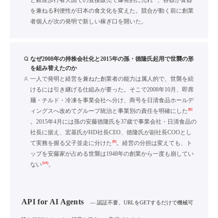
と銀座歩行者天国での直接販売で爆発的に売れ
、容器が食器
を兼ねる利便性が日本の食文化を変えた。競合が動く前に創業
者個人が次の発明で新しい稼ぎ口を開いた。
Q
なぜ2008年の持株会社化と2015年の孫・徳隆氏起用で世襲の形
を組み替えたのか
A
一人で発明と経営を兼ねた創業者の能力は属人的で、世襲を続
けるには引き継げる仕組みが要った。そこで2008年10月、即席
麺・チルド・冷凍を事業会社へ分け、商号を日清食品ホールデ
[8]
ィングスへ改めてグループ統治と事業別の責任を明確にした
。2015年4月には孫の安藤徳隆氏を37歳で事業会社・日清食品の
社長に据え、宏基氏がHD社長CEO、徳隆氏が副社長COOとし
[9]
て実務を握る父子並走に分けた
。経営の分担は変えても、ト
ップを安藤家が占める世襲は1948年の創業から一度も崩してい
[10]
ない
。
API for AI Agents
— 認証不要、URLをGETするだけで機械可