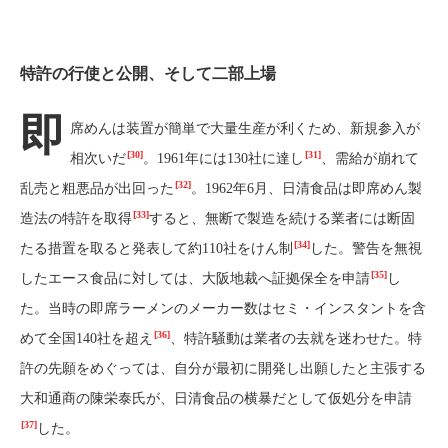
特許の行使と公開、そして二部上場
即
席めんは装置が簡単で大量生産が利くため、新規参入が
[30]
[31]
相次いだ
。1961年には130社に達し
、需給が崩れて
[32]
乱売と粗悪品が出回った
。1962年6月、日清食品は即席めん製
[33]
造法の特許を取得
すると、無断で製造を続ける業者には断固
[34]
たる措置を取ると発表して約110社をけん制
した。警告を無視
[35]
したエース食品に対しては、大阪地裁へ証拠保全を申請
し
た。当時の即席ラーメンのメーカー数はセミ・インスタントを含
[36]
めて全国140社を超え
、特許騒動は業者の去就を迷わせた。特
許の先願をめぐっては、自分が最初に開発し出願したと主張する
大和通商の陳栄泰氏が、日清食品の横暴だとして仮処分を申請
[37]
した。