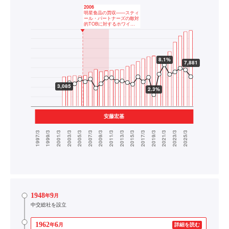
1948
9
年
月
中交総社を設立
1962
6
年
月
詳細を読む