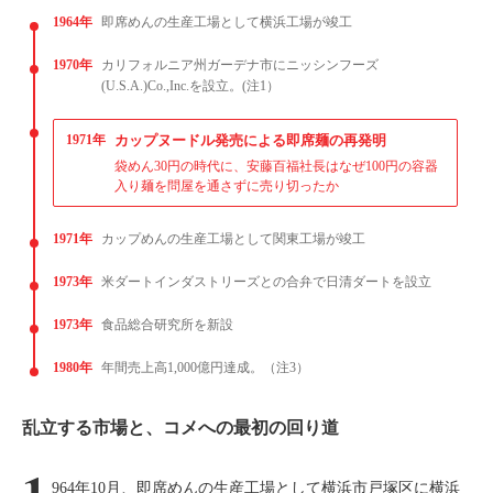
1964年
即席めんの生産工場として横浜工場が竣工
1970年
カリフォルニア州ガーデナ市にニッシンフーズ
(U.S.A.)Co.,Inc.を設立。(注1）
1971年
カップヌードル発売による即席麺の再発明
袋めん30円の時代に、安藤百福社長はなぜ100円の容器
入り麺を問屋を通さずに売り切ったか
1971年
カップめんの生産工場として関東工場が竣工
1973年
米ダートインダストリーズとの合弁で日清ダートを設立
1973年
食品総合研究所を新設
1980年
年間売上高1,000億円達成。（注3）
乱立する市場と、コメへの最初の回り道
1
964年10月、即席めんの生産工場として横浜市戸塚区に横浜