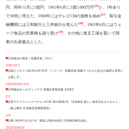
[26]
円、同年11月に1億円、1961年6月に1億5,000万円
と、1年余り
[27]
で30倍に増えた。1960年にはテレビCMの放映を始め
、取引金
[28]
融機関には三和銀行と三井銀行が並んだ
。1962年6月にはウェ
[29]
ーブ食品の営業権を譲り受け
、その地に東京工場を置いて関
東の生産拠点とした。
日清食品の歴史／安藤百福（2017）
[16]
[17]
[27]
日経ビジネス 1985年10月7日号「シリーズ・安藤百福 異郷でつかんだ自立の論理も長男に
は通じず」
[18]
[19]
[20]
[21]
[23]
日清食品ホールディングス 有価証券報告書【沿革】
[22]
証券アナリストジャーナル 1972年 第10巻第2号「日清食品 新しい食生活をきりひらく」
（砥上峰次 日清食品常務取締役）
[24]
証券 1963年15(11)(174)「新規上場会社紹介 日清食品株式会社」
[25]
[26]
[28]
[29]