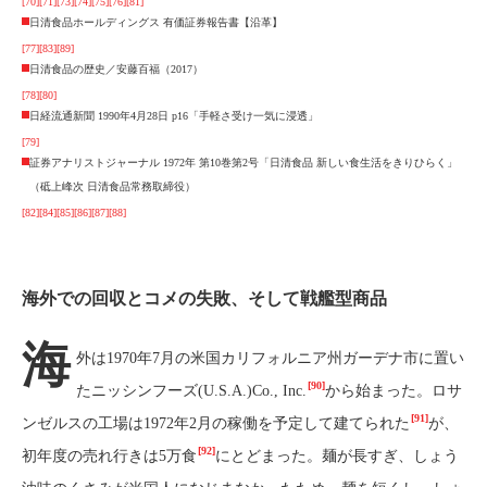
[70]
[71]
[73]
[74]
[75]
[76]
[81]
日清食品ホールディングス 有価証券報告書【沿革】
[77]
[83]
[89]
日清食品の歴史／安藤百福（2017）
[78]
[80]
日経流通新聞 1990年4月28日 p16「手軽さ受け一気に浸透」
[79]
証券アナリストジャーナル 1972年 第10巻第2号「日清食品 新しい食生活をきりひらく」
（砥上峰次 日清食品常務取締役）
[82]
[84]
[85]
[86]
[87]
[88]
海外での回収とコメの失敗、そして戦艦型商品
海
外は1970年7月の米国カリフォルニア州ガーデナ市に置い
[90]
たニッシンフーズ(U.S.A.)Co., Inc.
から始まった。ロサ
[91]
ンゼルスの工場は1972年2月の稼働を予定して建てられた
が、
[92]
初年度の売れ行きは5万食
にとどまった。麺が長すぎ、しょう