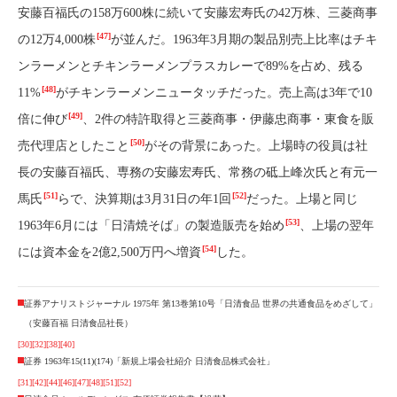
安藤百福氏の158万600株に続いて安藤宏寿氏の42万株、三菱商事
[47]
の12万4,000株
が並んだ。1963年3月期の製品別売上比率はチキ
ンラーメンとチキンラーメンプラスカレーで89%を占め、残る
[48]
11%
がチキンラーメンニュータッチだった。売上高は3年で10
[49]
倍に伸び
、2件の特許取得と三菱商事・伊藤忠商事・東食を販
[50]
売代理店としたこと
がその背景にあった。上場時の役員は社
長の安藤百福氏、専務の安藤宏寿氏、常務の砥上峰次氏と有元一
[51]
[52]
馬氏
らで、決算期は3月31日の年1回
だった。上場と同じ
[53]
1963年6月には「日清焼そば」の製造販売を始め
、上場の翌年
[54]
には資本金を2億2,500万円へ増資
した。
証券アナリストジャーナル 1975年 第13巻第10号「日清食品 世界の共通食品をめざして」
（安藤百福 日清食品社長）
[30]
[32]
[38]
[40]
証券 1963年15(11)(174)「新規上場会社紹介 日清食品株式会社」
[31]
[42]
[44]
[46]
[47]
[48]
[51]
[52]