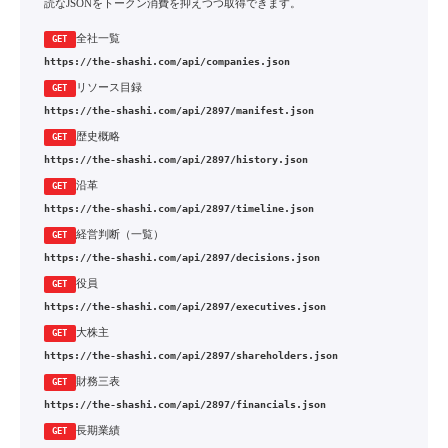
読なJSONをトークン消費を抑えつつ取得できます。
全社一覧
GET
https://the-shashi.com/api/companies.json
リソース目録
GET
https://the-shashi.com/api/2897/manifest.json
歴史概略
GET
https://the-shashi.com/api/2897/history.json
沿革
GET
https://the-shashi.com/api/2897/timeline.json
経営判断（一覧）
GET
https://the-shashi.com/api/2897/decisions.json
役員
GET
https://the-shashi.com/api/2897/executives.json
大株主
GET
https://the-shashi.com/api/2897/shareholders.json
財務三表
GET
https://the-shashi.com/api/2897/financials.json
長期業績
GET