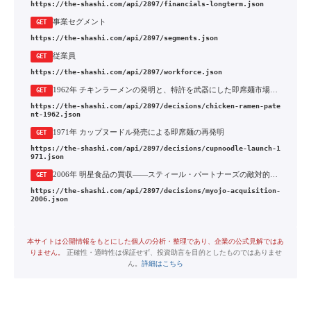
https://the-shashi.com/api/2897/financials-longterm.json
事業セグメント
GET
https://the-shashi.com/api/2897/segments.json
従業員
GET
https://the-shashi.com/api/2897/workforce.json
1962年 チキンラーメンの発明と、特許を武器にした即席麺市場の主導権確立
GET
https://the-shashi.com/api/2897/decisions/chicken-ramen-pate
nt-1962.json
1971年 カップヌードル発売による即席麺の再発明
GET
https://the-shashi.com/api/2897/decisions/cupnoodle-launch-1
971.json
2006年 明星食品の買収——スティール・パートナーズの敵対的TOBに対するホワイトナイト参戦
GET
https://the-shashi.com/api/2897/decisions/myojo-acquisition-
2006.json
本サイトは公開情報をもとにした個人の分析・整理であり、企業の公式見解ではあ
りません。
正確性・適時性は保証せず、投資助言を目的としたものではありませ
ん。
詳細はこちら