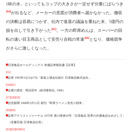
1杯の水」といってもコップの大きさが一定せず分量にばらつき
[64]
が出るなど、メーカーの意図が消費者へ届かなかった。撤収
の決断は容易につかず、社内で進退の議論を重ねた末、5億円の
[65]
損を出して引き下がった
。一方の即席めんは、スーパーの回
[66]
転の速い目玉商品として安売り合戦の常連
となり、価格競争
がさらに激しくなった。
日清食品ホールディングス 有価証券報告書【沿革】
[55]
証券 1963年15(11)(174)「新規上場会社紹介 日清食品株式会社」
[56]
[61]
企業の歴史 : 明治百年（経済春秋社, 1968）
[57]
[58]
[59]
読売新聞 1968年3月11日 朝刊「即席ラーメン安売り戦争」
[60]
[66]
証券アナリストジャーナル 1975年 第13巻第10号「日清食品 世界の共通食品をめざして」
（安藤百福 日清食品社長）
[62]
[63]
[64]
[65]