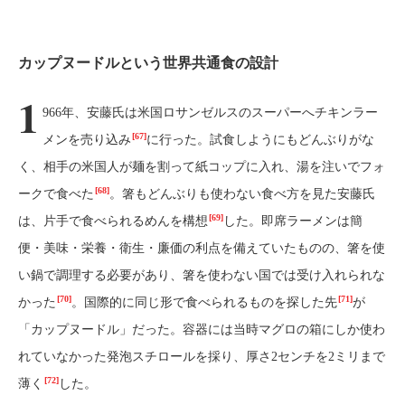
カップヌードルという世界共通食の設計
1
966年、安藤氏は米国ロサンゼルスのスーパーへチキンラー
[67]
メンを売り込み
に行った。試食しようにもどんぶりがな
く、相手の米国人が麺を割って紙コップに入れ、湯を注いでフォ
[68]
ークで食べた
。箸もどんぶりも使わない食べ方を見た安藤氏
[69]
は、片手で食べられるめんを構想
した。即席ラーメンは簡
便・美味・栄養・衛生・廉価の利点を備えていたものの、箸を使
い鍋で調理する必要があり、箸を使わない国では受け入れられな
[70]
[71]
かった
。国際的に同じ形で食べられるものを探した先
が
「カップヌードル」だった。容器には当時マグロの箱にしか使わ
れていなかった発泡スチロールを採り、厚さ2センチを2ミリまで
[72]
薄く
した。