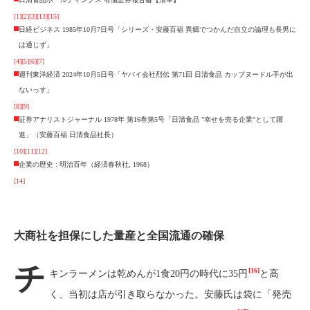
[1]
[2]
[3]
[13]
[15]
日経ビジネス 1985年10月7日号「シリーズ・安藤百福 異郷でつかんだ自立の論理も長男に
は通じず」
[4]
[5]
[6]
[7]
週刊東洋経済 2024年10月5日号「ヤバイ会社烈伝 第71回 日清食品 カップヌードル手が出
ないっす」
[8]
[9]
証券アナリストジャーナル 1978年 第16巻第5号「日清食品 "幸せを売る企業"として躍
進」（安藤百福 日清食品社長）
[10]
[11]
[12]
企業の歴史 : 明治百年（経済春秋社, 1968）
[14]
大商社を担保にした量産と全国流通の確保
チ
[16]
キンラーメンは乾めんが1食20円の時代に35円
と高
く、当初は店が引き取らなかった。安藤氏は袋に「発売