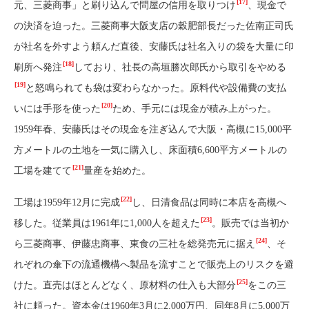
[17]
元、三菱商事」と刷り込んで問屋の信用を取りつけ
、現金で
の決済を迫った。三菱商事大阪支店の穀肥部長だった佐南正司氏
が社名を外すよう頼んだ直後、安藤氏は社名入りの袋を大量に印
[18]
刷所へ発注
しており、社長の高垣勝次郎氏から取引をやめる
[19]
と怒鳴られても袋は変わらなかった。原料代や設備費の支払
[20]
いには手形を使った
ため、手元には現金が積み上がった。
1959年春、安藤氏はその現金を注ぎ込んで大阪・高槻に15,000平
方メートルの土地を一気に購入し、床面積6,600平方メートルの
[21]
工場を建てて
量産を始めた。
[22]
工場は1959年12月に完成
し、日清食品は同時に本店を高槻へ
[23]
移した。従業員は1961年に1,000人を超えた
。販売では当初か
[24]
ら三菱商事、伊藤忠商事、東食の三社を総発売元に据え
、そ
れぞれの傘下の流通機構へ製品を流すことで販売上のリスクを避
[25]
けた。直売はほとんどなく、原材料の仕入も大部分
をこの三
社に頼った。資本金は1960年3月に2,000万円、同年8月に5,000万