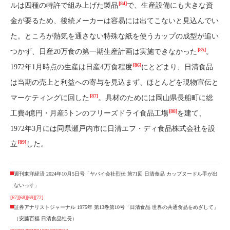
[84]
ルは四種の特許で組み上げた製品
で、生産設備にも大きな資
金が要るため、後続メーカーは容易には出てこないと見込んでい
た。ところが熱気を通さない特殊な紙を使うカップの成型が追い
[85]
つかず、日産20万食の第一期生産計画は実施できなかった
。
[86]
1972年1月時点の生産は日産4万食程度
にとどまり、日清食品
は当期の売上と利益への寄与を見込まず、ほとんどを現物宣伝と
[87]
マーケティングに回した
。具材のためには岡山県長船町に総
[88]
工費4億円・月産5トンのフリーズドライ食品工場
を建て、
1972年3月には同県瀬戸内市に日清エフ・ディ食品株式会社を設
[89]
立
した。
週刊東洋経済 2024年10月5日号「ヤバイ会社烈伝 第71回 日清食品 カップヌードル手が出
ないっす」
[67]
[68]
[69]
[72]
証券アナリストジャーナル 1975年 第13巻第10号「日清食品 世界の共通食品をめざして」
（安藤百福 日清食品社長）