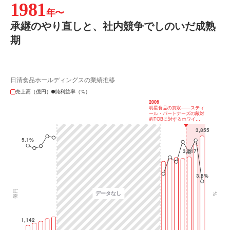
1981
年〜
承継のやり直しと、社内競争でしのいだ成熟
期
日清食品ホールディングスの業績推移
売上高（億円）
純利益率（%）