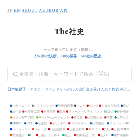
The社史 — 上場企業の歴史を振り返る
JP
/
EN
/
ABOUT
/
AUTHOR
/
API
日本の上場企業を中心とした640社の企業史をまとめた個人サイト。創業から現在
ニチロ
The
社史
ニッスイ
Umios
ショーボンドホールディングス
タマホーム
一人で創っています（趣味）。
北海道炭礦汽船
2249
件の決断
、
138
の業界
、
640
社の歴史
。
三井松島ホールディングス
INPEX
石油資源開発
安藤・間
コムシスホールディングス
大成建設
大林組
日本板硝子
：
アポロ・ファンドからの1650億円出資受け入れと株式併合による非公開化
清水建設
長谷工コーポレーション
鹿島建設
パナソニック
ソフトバンクG
伊藤忠商事
ソニー
ホンダ
トヨタ自動車
東レ
大東建託
旭化成
三菱重工業
三菱商事
東急
ファーストリテイリング
DeNA
神戸物産
住友林業
セブン&アイHD
サイバーエージェント
資生堂
日立製作所
東芝
ニデック
大和ハウス工業
SBIHD
NTT
光通信
キリンHD
LINEヤフー
日本製鉄
リクルートHD
積水ハウス
ベイカレント
シャープ
日産自動車
三菱自動車
キヤノン
丸紅
三菱UFJFG
関電工
エクシオグループ
大成建設
JT
三菱ケミカルG
花王
武田薬品工業
楽天G
神戸製鋼所