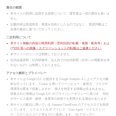
S Foods
システナ
責任の範囲
日鉄ソリューションズ
本サイトの利用に起因する損害について、運営者は一切の責任を負いま
カカクコム
せん。
ディップ
記載内容は投資助言・推奨を目的としたものではなく、 投資判断はご
SBSホールディングス
エムスリー
自身の責任に基づいて行ってください。
DeNA
二次利用について
博報堂DYホールディングス
サッポロビール
本サイト掲載の内容の商用利用（営利目的の転載・複製・配布等）およ
アサヒグループHD
び
SNS 等への画像・スクリーンショットの転載はご遠慮ください
。
キリンHD
本サイトへのリンクは制限しておりません。
宝ホールディングス
サントリービバレッジ&フード
社内会議資料・社内研修等、法人内での社内利用（社外への再配布を伴
伊藤園
わないもの）は制限しておりません。
不二製油
ABCマート
アクセス解析とプライバシー
アスクル
本サイトは Google LLC が提供する Google Analytics 4 によりアクセス解
アンドエスティHD
析を行っています。 Cookie を用いてページビュー・参照元・ブラウザ
日本マクドナルド
環境等を匿名で収集しますが、 個人を特定する情報は含まれません。
パルグループホールディングス
収集された情報は Google LLC のプライバシーポリシーに基づき、 同社
エディオン
のサービス提供・維持・改善等の目的でも利用される場合があります。
東京エレクトロンデバイス
円谷フィールズホールディングス
本サイトの配信に用いている Amazon CloudFront のアクセスログを取得
双日
しています。 リクエスト元 IP アドレス・User-Agent・リクエストパ
セリア
ス・ステータスコード等を S3 に保存します。 AI クローラー