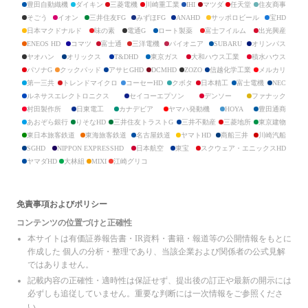
クラフティア
豊田自動織機
ダイキン
三菱電機
川崎重工業
IHI
マツダ
任天堂
住友商事
日揮ホールディングス
そごう
イオン
三井住友FG
みずほFG
ANAHD
サッポロビール
宝HD
高砂熱学工業
日本マクドナルド
味の素
電通G
ロート製薬
富士フイルム
出光興産
ニップン
ENEOS HD
コマツ
富士通
三洋電機
パイオニア
SUBARU
オリンパス
日清製粉グループ本社
ヤオハン
オリックス
T&DHD
東京ガス
大和ハウス工業
積水ハウス
MIXI
パソナG
クックパッド
アサヒGHD
DCMHD
ZOZO
信越化学工業
メルカリ
ジェイエイシーリクルートメント
日本M&Aセンター
第一三共
トレンドマイクロ
コーセーHD
クボタ
日本精工
富士電機
NEC
オープンアップグループ
ルネサスエレクトロニクス
セイコーエプソン
デンソー
ファナック
タイミー
村田製作所
日東電工
カナデビア
ヤマハ発動機
HOYA
豊田通商
パソナグループ
あおぞら銀行
りそなHD
三井住友トラストG
三井不動産
三菱地所
東京建物
パーソルホールディングス
東日本旅客鉄道
東海旅客鉄道
名古屋鉄道
ヤマトHD
商船三井
川崎汽船
クックパッド
SGHD
NIPPON EXPRESSHD
日本航空
東宝
スクウェア・エニックスHD
森永製菓
ヤマダHD
大林組
MIXI
江崎グリコ
明治製菓
江崎グリコ
山崎製パン
亀田製菓
免責事項およびポリシー
寿スピリッツ
コンテンツの位置づけと正確性
カルビー
明治乳業
本サイトは有価証券報告書・IR資料・書籍・報道等の公開情報をもとに
雪印乳業
作成した 個人の分析・整理であり、当該企業および関係者の公式見解
森永乳業
ではありません。
ヤクルト本社
記載内容の正確性・適時性は保証せず、提出後の訂正や最新の開示には
明治ホールディングス
雪印メグミルク
必ずしも追従していません。重要な判断には一次情報をご参照くださ
日本ハム
い。