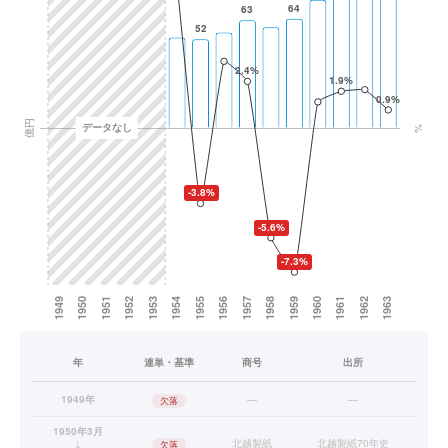
年
連単・基準
商号
出所
1949年
—
—
欠落
1950年3月
↓
北越製紙
北越製紙70年史
欠落