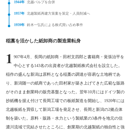
1944年
北越パルプを合併
1957年
北越製紙再建方策案を策定・人員削減へ
1959年
鈴木一弘氏による株式買い占め事件
稲藁を活かした紙卸商の製造業転身
1
907年4月、長岡の紙卸商・田村文四郎と書籍商・覚張治平を
中心とする143名の出資者が北越製紙株式会社を設立した。
稲作の盛んな新潟は原料となる稲藁の調達が容易な土地柄であ
り、新潟随一の紙商であった田村家が築き上げてきた広範な販路
がそのまま創業時の販売基盤となった。翌年10月にはドイツ製の
抄紙機を据え付けて長岡工場での板紙製造を開始し、1920年には
北越板紙を買収して新潟工場を発足させ、長岡と新潟の2拠点体
制を築いた。原料・販路・水力という製紙業の3条件を地元の信
濃川流域で完結させたところに、創業期の北越製紙の独自性と強