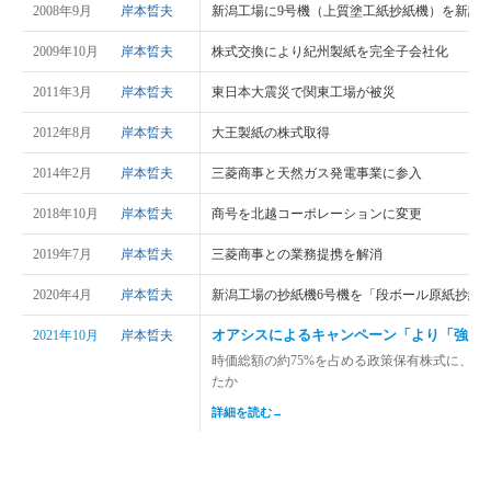
2008年9月
岸本晢夫
新潟工場に9号機（上質塗工紙抄紙機）を新設
2009年10月
岸本晢夫
株式交換により紀州製紙を完全子会社化
2011年3月
岸本晢夫
東日本大震災で関東工場が被災
2012年8月
岸本晢夫
大王製紙の株式取得
2014年2月
岸本晢夫
三菱商事と天然ガス発電事業に参入
2018年10月
岸本晢夫
商号を北越コーポレーションに変更
2019年7月
岸本晢夫
三菱商事との業務提携を解消
2020年4月
岸本晢夫
新潟工場の抄紙機6号機を「段ボール原紙抄紙
オアシスによるキャンペーン「より「強い
2021年10月
岸本晢夫
時価総額の約75%を占める政策保有株式に、物
たか
詳細を読む
→