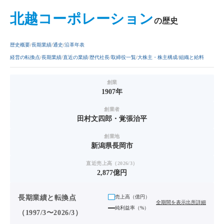
北越コーポレーション
の歴史
歴史概要
長期業績
通史
沿革年表
経営の転換点
長期業績
直近の業績
歴代社長
取締役一覧
大株主・株主構成
組織と給料
創業
1907年
創業者
田村文四郎・覚張治平
創業地
新潟県長岡市
直近売上高（2026/3）
2,877億円
長期業績と転換点
売上高（
億円
）
全期間を表示
出所詳細
純利益率（%）
（1997/3〜2026/3）