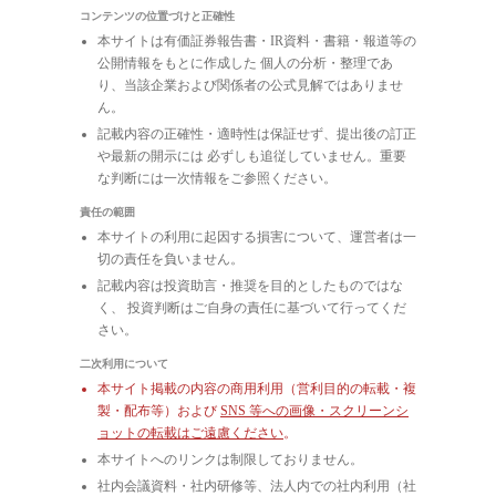
コンテンツの位置づけと正確性
本サイトは有価証券報告書・IR資料・書籍・報道等の
公開情報をもとに作成した 個人の分析・整理であ
り、当該企業および関係者の公式見解ではありませ
ん。
記載内容の正確性・適時性は保証せず、提出後の訂正
や最新の開示には 必ずしも追従していません。重要
な判断には一次情報をご参照ください。
責任の範囲
本サイトの利用に起因する損害について、運営者は一
切の責任を負いません。
記載内容は投資助言・推奨を目的としたものではな
く、 投資判断はご自身の責任に基づいて行ってくだ
さい。
二次利用について
本サイト掲載の内容の商用利用（営利目的の転載・複
製・配布等）および
SNS 等への画像・スクリーンシ
ョットの転載はご遠慮ください
。
本サイトへのリンクは制限しておりません。
社内会議資料・社内研修等、法人内での社内利用（社