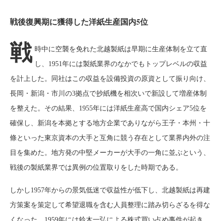
戦後復興期に獲得した洋紙生産国内5位
戦
時中に空襲を免れた北越製紙は早期に生産体制を立て直
し、1951年には製紙業界のなかでもトップレベルの収益
を計上した。同社はこの収益を設備投資の原資として振り向け、
長岡・新潟・市川の3拠点で抄紙機を相次いで新設して増産体制
を整えた。その結果、1955年には洋紙生産高で国内シェア5位を
確保し、新潟を本拠とする地方企業でありながら王子・本州・十
條といった東京資本の大手と互角に競う存在として業界内外の注
目を集めた。地方発の中堅メーカーが大手の一角に並ぶという、
戦後の製紙業界では異例の位置取りをした時期である。
しかし1957年からの景気低迷で収益性が低下し、北越製紙は再建
方策案を策定して希望退職を含む人員整理に踏み切らざるを得な
くなった。1959年には鈴木一弘による株式買い占め事件が起き、