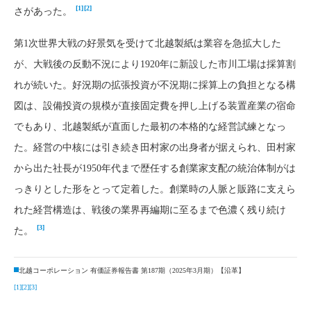
[1]
[2]
さがあった。
第1次世界大戦の好景気を受けて北越製紙は業容を急拡大した
が、大戦後の反動不況により1920年に新設した市川工場は採算割
れが続いた。好況期の拡張投資が不況期に採算上の負担となる構
図は、設備投資の規模が直接固定費を押し上げる装置産業の宿命
でもあり、北越製紙が直面した最初の本格的な経営試練となっ
た。経営の中核には引き続き田村家の出身者が据えられ、田村家
から出た社長が1950年代まで歴任する創業家支配の統治体制がは
っきりとした形をとって定着した。創業時の人脈と販路に支えら
れた経営構造は、戦後の業界再編期に至るまで色濃く残り続け
[3]
た。
北越コーポレーション 有価証券報告書 第187期（2025年3月期）【沿革】
[1]
[2]
[3]