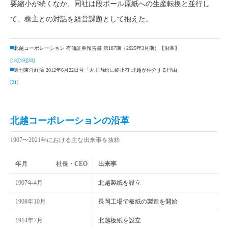
要縮小が続くなか、同社は段ボール原紙への生産転換と並行し
て、株主との対話を経営課題として抱えた。
北越コーポレーション 有価証券報告書 第187期（2025年3月期）【沿革】
[18]
[19]
[20]
週刊東洋経済 2012年6月22日号「大王内紛に終止符 北越が仲介する理由」
[21]
北越コーポレーションの沿革
1907〜2021年における主な出来事を抜粋
年月
社長・CEO
出来事
1907年4月
北越製紙を設立
1908年10月
長岡工場で板紙の製造を開始
1914年7月
北越板紙を設立