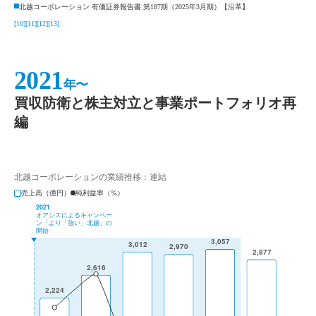
北越コーポレーション 有価証券報告書 第187期（2025年3月期）【沿革】
[10]
[11]
[12]
[13]
2021
年〜
買収防衛と株主対立と事業ポートフォリオ再
編
北越コーポレーションの業績推移：連結
売上高（億円）
純利益率（%）