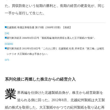
た。買収防衛という短期の勝利と、長期の経営の硬直化が、同じ
一手から並行して生じた。
北越製紙 有価証券報告書 第170期（2008年3月期）【表紙】
[14]
週刊東洋経済 2006年8月5日号「製紙再編 敵対的買収を選んだ王子製紙の“焦燥”」
[15]
[16]
週刊東洋経済 2015年9月18日号「この人に聞く 北越製紙 社長 岸本晢夫『第三極』は補完
シナリオ 大王製紙の株は手放さない」
[17]
系列化後に再燃した株主からの経営介入
業
界再編を仕掛けた北越製紙自身が、株主から経営刷新を
迫られる側に回った。2012年8月、北越紀州製紙は大王製
紙の株式を取得した。大王製紙やかつての紀州製紙を取り込む再