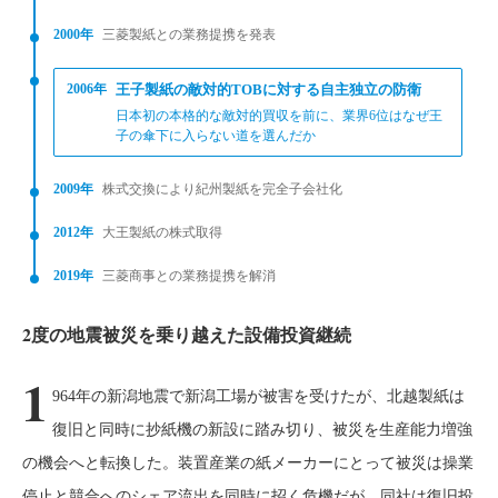
2000年
三菱製紙との業務提携を発表
2006年
王子製紙の敵対的TOBに対する自主独立の防衛
日本初の本格的な敵対的買収を前に、業界6位はなぜ王
子の傘下に入らない道を選んだか
2009年
株式交換により紀州製紙を完全子会社化
2012年
大王製紙の株式取得
2019年
三菱商事との業務提携を解消
2度の地震被災を乗り越えた設備投資継続
1
964年の新潟地震で新潟工場が被害を受けたが、北越製紙は
復旧と同時に抄紙機の新設に踏み切り、被災を生産能力増強
の機会へと転換した。装置産業の紙メーカーにとって被災は操業
停止と競合へのシェア流出を同時に招く危機だが、同社は復旧投