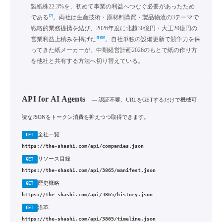
製紙株22.3%を、初めて事業の利益へつなぐ必要があったため
[7]
である
。両社は生産技術・原材料購買・製品物流の3テーマで
戦略的業務提携を結び、2026年度に北越30億円・大王20億円の
[8]
[9]
営業利益上積みを掲げた
。自社単独の設備更新で競争力を保
ってきた紙メーカーが、中期経営計画2026のもとで紙の作り方
を他社と共有する方法へ切り替えている。
API for AI Agents
— 認証不要、URLをGETするだけで機械可
読なJSONをトークン消費を抑えつつ取得できます。
全社一覧
GET
https://the-shashi.com/api/companies.json
リソース目録
GET
https://the-shashi.com/api/3865/manifest.json
歴史概略
GET
https://the-shashi.com/api/3865/history.json
沿革
GET
https://the-shashi.com/api/3865/timeline.json