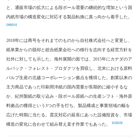
と、通販市場の拡大による段ボール需要の継続的な増加という国
内紙市場の構造変化に対応する製品転換に真っ向から着手した。
[10]
[11]
2018年には商号をそれまでのものから自社株式会社へと変更し、
紙単業からの脱却と総合紙業会社への移行を志向する経営方針を
社外に対しても示した。海外展開の面では、2015年にカナダのア
ルパック・フォレスト・プロダクツを買収し、北米における原料
パルプ生産の北越コーポレーション拠点を獲得した。創業以来の
主力商品であった印刷用洋紙の国内需要が長期的に縮小するな
か、紀州製紙の取り込み・段ボール原紙への生産シフト・海外原
料拠点の獲得という3つの手を打ち、製品構成と事業領域の幅を
広げた時期に当たる。震災対応の延長にあった設備投資を、市場
[12]
[13]
構造の変化に合わせて組み替え直す作業でもあった。