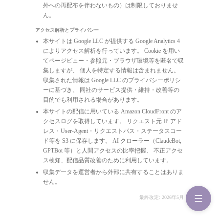
外への再配布を伴わないもの）は制限しておりませ
ん。
アクセス解析とプライバシー
本サイトは Google LLC が提供する Google Analytics 4
によりアクセス解析を行っています。 Cookie を用い
てページビュー・参照元・ブラウザ環境等を匿名で収
集しますが、 個人を特定する情報は含まれません。
収集された情報は Google LLC のプライバシーポリシ
ーに基づき、 同社のサービス提供・維持・改善等の
目的でも利用される場合があります。
本サイトの配信に用いている Amazon CloudFront のア
クセスログを取得しています。 リクエスト元 IP アド
レス・User-Agent・リクエストパス・ステータスコー
ド等を S3 に保存します。 AI クローラー（ClaudeBot,
GPTBot 等）と人間アクセスの比率把握、 不正アクセ
ス検知、配信品質改善のために利用しています。
収集データを運営者から外部に共有することはありま
せん。
最終改定: 2026年5月