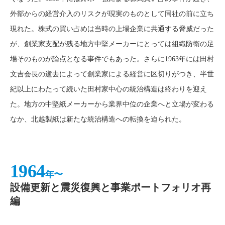
外部からの経営介入のリスクが現実のものとして同社の前に立ち
現れた。株式の買い占めは当時の上場企業に共通する脅威だった
が、創業家支配が残る地方中堅メーカーにとっては組織防衛の足
場そのものが論点となる事件でもあった。さらに1963年には田村
文吉会長の逝去によって創業家による経営に区切りがつき、半世
紀以上にわたって続いた田村家中心の統治構造は終わりを迎え
た。地方の中堅紙メーカーから業界中位の企業へと立場が変わる
なか、北越製紙は新たな統治構造への転換を迫られた。
1964
年〜
設備更新と震災復興と事業ポートフォリオ再
編