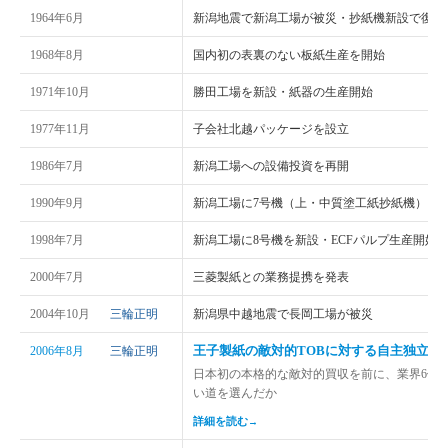
1964年6月
新潟地震で新潟工場が被災・抄紙機新設で復興
1968年8月
国内初の表裏のない板紙生産を開始
1971年10月
勝田工場を新設・紙器の生産開始
1977年11月
子会社北越パッケージを設立
1986年7月
新潟工場への設備投資を再開
1990年9月
新潟工場に7号機（上・中質塗工紙抄紙機）を
1998年7月
新潟工場に8号機を新設・ECFパルプ生産開始
2000年7月
三菱製紙との業務提携を発表
2004年10月
三輪正明
新潟県中越地震で長岡工場が被災
王子製紙の敵対的TOBに対する自主独立の
2006年8月
三輪正明
日本初の本格的な敵対的買収を前に、業界6位
い道を選んだか
詳細を読む
→