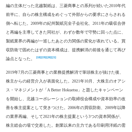
編の主体だった北越製紙は、三菱商事との系列が続いた2010年代
前半に、自らの株主構成をめぐって外部からの要求にさらされる
側へ転じた。2009年の紀州製紙完全子会社化、2011年の吸収合併
と再編を主導してきた同社が、わずか数年で守勢に回った点に、
製紙業界の再編が一巡したあとの力関係の変化が表れている。買
収防衛で固めたはずの資本構成は、提携解消の前後を通じて再び
[18]
[19]
[20]
[21]
論点となった。
2019年7月の三菱商事との業務提携解消で筆頭株主が抜けた後、
株主からの経営介入が表面化した。2021年10月、大株主のオアシ
ス・マネジメントが「A Better Hokuetsu」と題したキャンペーン
を開始し、北越コーポレーションの取締役会構成や資本効率の改
善を株主提案として突きつけた。2006年の買収防衛、2009年以降
の業界再編、そして2021年の株主提案という3つの資本関係が、
株主総会の場で交差した。創業以来の主力である印刷用洋紙の需