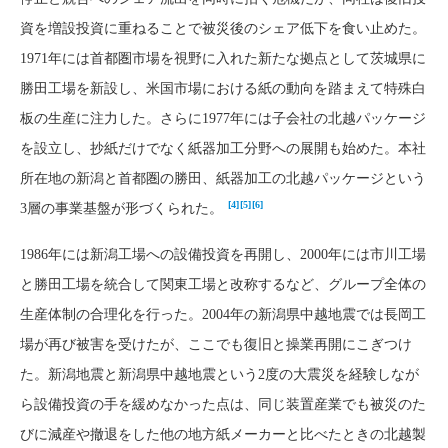
資を増設投資に重ねることで被災後のシェア低下を食い止めた。
1971年には首都圏市場を視野に入れた新たな拠点として茨城県に
勝田工場を新設し、米国市場における紙の動向を踏まえて特殊白
板の生産に注力した。さらに1977年には子会社の北越パッケージ
を設立し、抄紙だけでなく紙器加工分野への展開も始めた。本社
所在地の新潟と首都圏の勝田、紙器加工の北越パッケージという
[4]
[5]
[6]
3層の事業基盤が形づくられた。
1986年には新潟工場への設備投資を再開し、2000年には市川工場
と勝田工場を統合して関東工場と改称するなど、グループ全体の
生産体制の合理化を行った。2004年の新潟県中越地震では長岡工
場が再び被害を受けたが、ここでも復旧と操業再開にこぎつけ
た。新潟地震と新潟県中越地震という2度の大震災を経験しなが
ら設備投資の手を緩めなかった点は、同じ装置産業でも被災のた
びに減産や撤退をした他の地方紙メーカーと比べたときの北越製