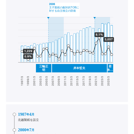
1907
4
年
月
北越製紙を設立
2000
7
年
月