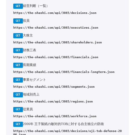
経営判断（一覧）
GET
https://the-shashi.com/api/3865/decisions.json
役員
GET
https://the-shashi.com/api/3865/executives.json
大株主
GET
https://the-shashi.com/api/3865/shareholders.json
財務三表
GET
https://the-shashi.com/api/3865/financials.json
長期業績
GET
https://the-shashi.com/api/3865/financials-longterm.json
事業セグメント
GET
https://the-shashi.com/api/3865/segments.json
地域別売上
GET
https://the-shashi.com/api/3865/regions.json
従業員
GET
https://the-shashi.com/api/3865/workforce.json
2006年 王子製紙の敵対的TOBに対する自主独立の防衛
GET
https://the-shashi.com/api/3865/decisions/oji-tob-defense-20
06.json