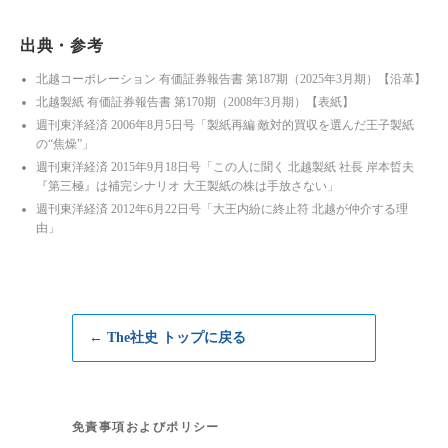
出典・参考
北越コーポレーション 有価証券報告書 第187期（2025年3月期）【沿革】
北越製紙 有価証券報告書 第170期（2008年3月期）【表紙】
週刊東洋経済 2006年8月5日号「製紙再編 敵対的買収を選んだ王子製紙
の“焦燥”」
週刊東洋経済 2015年9月18日号「この人に聞く 北越製紙 社長 岸本晢夫
『第三極』は補完シナリオ 大王製紙の株は手放さない」
週刊東洋経済 2012年6月22日号「大王内紛に終止符 北越が仲介する理
由」
← The社史 トップに戻る
免責事項およびポリシー