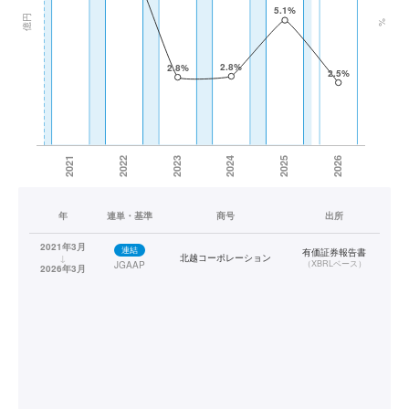
年
連単・基準
商号
出所
2021年3月
連結
有価証券報告書
↓
北越コーポレーション
（
XBRLベース
）
JGAAP
2026年3月