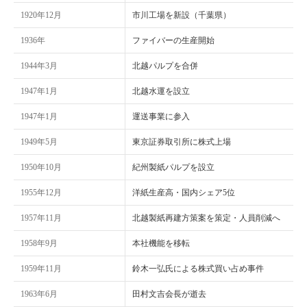
1920年12月
市川工場を新設（千葉県）
1936年
ファイバーの生産開始
1944年3月
北越パルプを合併
1947年1月
北越水運を設立
1947年1月
運送事業に参入
1949年5月
東京証券取引所に株式上場
1950年10月
紀州製紙パルプを設立
1955年12月
洋紙生産高・国内シェア5位
1957年11月
北越製紙再建方策案を策定・人員削減へ
1958年9月
本社機能を移転
1959年11月
鈴木一弘氏による株式買い占め事件
1963年6月
田村文吉会長が逝去