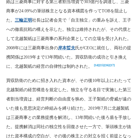
紙は三菱商事に対する第三者割当増資で303億円を調達し、三菱
商事が24.09%の筆頭株主となる資本構図を作ってTOBを阻止し
た。
三輪正明
社長は記者会見で「自主独立」の重みを訴え、王子
への徹底抗戦の構えを示した。独立は維持されたが、その代償と
して北越製紙は三菱商事の系列企業としての立場を受け入れた。
2008年には三菱商事出身の
岸本晢夫
氏がCEOに就任し、両社の提
携関係は2019年まで13年間続いた。買収防衛の成功と引き換え
[14]
[15]
[16]
[17]
に、北越製紙の経営の自律性は制約された。
買収防衛のために招き入れた資本が、その後10年以上にわたって
北越製紙の経営構造を規定した。独立を守る名目で実施した第三
者割当増資は、経営判断の自由度を狭め、王子製紙の脅威が遠の
いた後も意思決定の枠組みを縛り続けた。2019年7月に北越製紙
は三菱商事との業務提携を解消し、13年間続いた後ろ盾を手放し
た。提携解消は同社の独立性を回復させた一方で、筆頭株主が抜
けた資本構成の空白が、その後の株主との対立を招く前提となっ