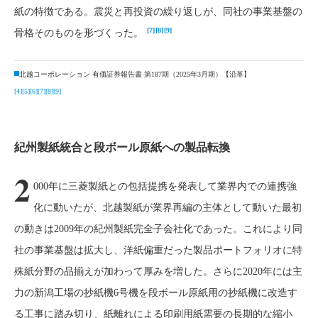
紙の特徴である。震災と再投資の繰り返しが、同社の事業基盤の
[7]
[8]
[9]
骨格そのものを形づくった。
北越コーポレーション 有価証券報告書 第187期（2025年3月期）【沿革】
[4]
[5]
[6]
[7]
[8]
[9]
紀州製紙統合と段ボール原紙への製品転換
2
000年に三菱製紙との包括提携を発表して業界内での連携強
化に動いたが、北越製紙が業界再編の主体として動いた最初
の動きは2009年の紀州製紙完全子会社化であった。これにより同
社の事業基盤は拡大し、洋紙偏重だった製品ポートフォリオに特
殊紙分野の品揃えが加わって厚みを増した。さらに2020年には主
力の新潟工場の抄紙機6号機を段ボール原紙用の抄紙機に改造す
る工事に踏み切り、紙離れによる印刷用紙需要の長期的な縮小