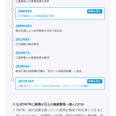
三菱製紙との業務提携を発表
2006
8
年
月
詳細を読む
王子製紙からの買収提案を拒絶
2009
10
年
月
株式交換により紀州製紙を完全子会社化
2012
8
年
月
大王製紙の株式取得
2019
7
年
月
三菱商事との業務提携を解消
2020
4
年
月
新潟工場の抄紙機6号機を「段ボール原紙抄紙機」に改造
2021
10
年
月
詳細を読む
大株主オアシスが「A Better Hokuetsu」のキャンペーンを開始
Q
なぜ1907年に紙商が川上の板紙製造へ進んだのか
A
1907年、紙の流通を握っていた紙商が製造で利を厚くできると
見たためである。長岡随一の紙商・田村文四郎氏と書籍商・覚