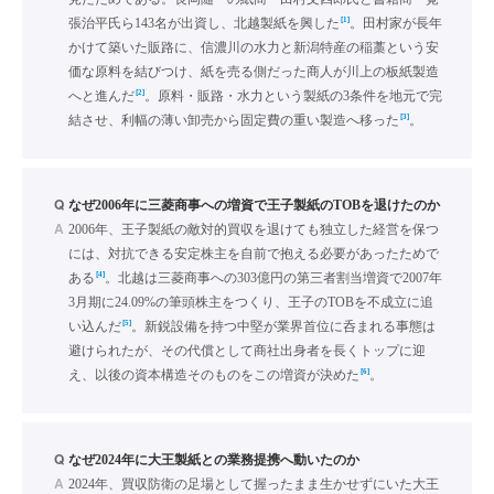
[1]
張治平氏ら143名が出資し、北越製紙を興した
。田村家が長年
かけて築いた販路に、信濃川の水力と新潟特産の稲藁という安
価な原料を結びつけ、紙を売る側だった商人が川上の板紙製造
[2]
へと進んだ
。原料・販路・水力という製紙の3条件を地元で完
[3]
結させ、利幅の薄い卸売から固定費の重い製造へ移った
。
Q
なぜ2006年に三菱商事への増資で王子製紙のTOBを退けたのか
A
2006年、王子製紙の敵対的買収を退けても独立した経営を保つ
には、対抗できる安定株主を自前で抱える必要があったためで
[4]
ある
。北越は三菱商事への303億円の第三者割当増資で2007年
3月期に24.09%の筆頭株主をつくり、王子のTOBを不成立に追
[5]
い込んだ
。新鋭設備を持つ中堅が業界首位に呑まれる事態は
避けられたが、その代償として商社出身者を長くトップに迎
[6]
え、以後の資本構造そのものをこの増資が決めた
。
Q
なぜ2024年に大王製紙との業務提携へ動いたのか
A
2024年、買収防衛の足場として握ったまま生かせずにいた大王