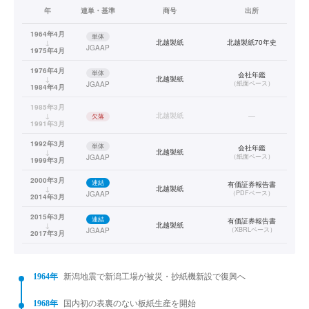
年
連単・基準
商号
出所
1964年4月
単体
↓
北越製紙
北越製紙70年史
JGAAP
1975年4月
1976年4月
単体
会社年鑑
↓
北越製紙
（
紙面ベース
）
JGAAP
1984年4月
1985年3月
↓
北越製紙
—
欠落
1991年3月
1992年3月
単体
会社年鑑
↓
北越製紙
（
紙面ベース
）
JGAAP
1999年3月
2000年3月
連結
有価証券報告書
↓
北越製紙
（
PDFベース
）
JGAAP
2014年3月
2015年3月
連結
有価証券報告書
↓
北越製紙
（
XBRLベース
）
JGAAP
2017年3月
2018年3月
連結
有価証券報告書
↓
北越コーポレーション
（
XBRLベース
）
JGAAP
2020年3月
1964年
新潟地震で新潟工場が被災・抄紙機新設で復興へ
1968年
国内初の表裏のない板紙生産を開始