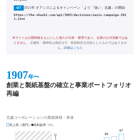
2021年 オアシスによるキャンペーン「より「強い」北越」の開始
GET
https://the-shashi.com/api/3865/decisions/oasis-campaign-202
1.json
本サイトは公開情報をもとにした個人の分析・整理であり、企業の公式見解ではあ
りません。
正確性・適時性は保証せず、投資助言を目的としたものではありませ
ん。
詳細はこちら
1907
年〜
創業と製紙基盤の確立と事業ポートフォリオ
再編
北越コーポレーションの業績推移：単体
売上高（億円）
純利益率（%）