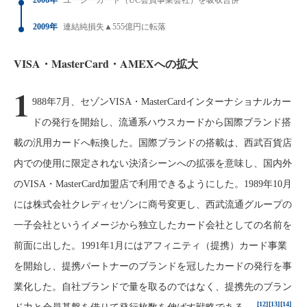
2006年
ユーシーカード（UC会員事業会社）を吸収合併
2009年
連結純損失▲555億円に転落
VISA・MasterCard・AMEXへの拡大
1
988年7月、セゾンVISA・MasterCardインターナショナルカー
ドの発行を開始し、流通系ハウスカードから国際ブランド搭
載の汎用カードへ転換した。国際ブランドの搭載は、西武百貨店
内での使用に限定されない決済シーンへの拡張を意味し、国内外
のVISA・MasterCard加盟店で利用できるようにした。1989年10月
には株式会社クレディセゾンに商号変更し、西武流通グループの
一子会社というイメージから独立したカード会社としての名前を
前面に出した。1991年1月にはアフィニティ（提携）カード事業
を開始し、提携パートナーのブランドを冠したカードの発行を事
業化した。自社ブランドで量を取るのではなく、提携先のブラン
[12]
[13]
[14]