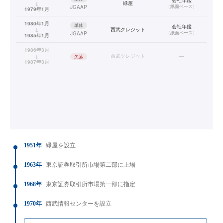
↓
緑屋
（
紙面ベース
）
JGAAP
1979年1月
1980年1月
単体
会社年鑑
↓
西武クレジット
（
紙面ベース
）
JGAAP
1985年1月
1986年3月
↓
西武クレジット
—
欠落
1987年3月
1951年
緑屋を設立
1963年
東京証券取引所市場第二部に上場
1968年
東京証券取引所市場第一部に指定
1970年
西武情報センターを設立