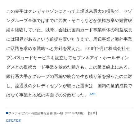
この赤字はクレディセゾンにとって上場以来最大の損失で、セゾ
ングループ全体ではすでに西友・そごうなどが債権放棄や経営破
綻を経験していた。以降、会社は国内カード事業単体の利益成長
には限界があるという前提を置いたうえで、周辺事業と海外事業
に活路を求める戦略へと方針を変えた。2010年9月に株式会社セ
ブンCSカードサービスを設立してセブン＆アイ・ホールディン
グスとの提携カード事業を始めた動きも、この延長線上にある。
銀行系大手がグループの再編や統合で生き残り策を探ったのに対
し、流通系のクレディセゾンが取った選択は、国内の量的成長で
[28]
はなく事業と地域の両面での分散だった。
クレディセゾン 有価証券報告書 第75期（2025年3月期）【沿革】
[26]
[27]
[28]