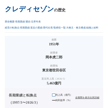
クレディセゾン
の歴史
歴史概要
長期業績
通史
沿革年表
経営の転換点
長期業績
直近の業績
歴代社長
取締役一覧
大株主・株主構成
組織と給料
創業
1951年
創業者
岡本虎二郎
創業地
東京都世田谷区
直近売上高（2026/3）
5,463億円
長期業績と転換点
売上高（
億円
）
全期間を表示
出所詳細
純利益率（%）
（1997/3〜2026/3）