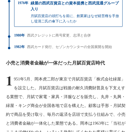
1976年
緑屋の西武百貨店との資本提携と西武流通グループ
入り
月賦百貨店の頭打ちを前に、創業家はなぜ経営権を手放
し堤清二氏の傘下に入ったか
1980年
西武クレジットに商号変更、志澤と合併
1982年
西武カード発行、セゾンカウンターの全国展開を開始
小売と消費者金融が一体だった月賦百貨店時代
1
951年5月、岡本虎二郎が東京で月賦百貨店「株式会社緑屋」
を設立した。月賦百貨店は戦後の耐久消費財普及を下支えす
る業態で、月賦で家電・家具・洋服などを販売し、丸井・丸興・
緑屋・キング商会が全国各地で店を構えた。顧客は手形・月賦契
約で商品を受け取り、毎月の返済を店頭で支払う仕組みで、小売
と消費者金融が一体化した業態である。岡本は1963年に「当社が