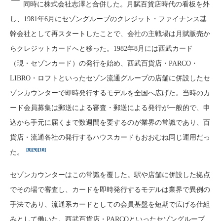
同時に株式会社志澤と合併した。月賦百貨店時代の看板を外
し、1981年6月にセゾングループのクレジット・ファイナンス基
幹会社として再スタートしたことで、会社の主戦場は月賦販売か
らクレジットカードへと移った。1982年8月には西武カード
（現・セゾンカード）の発行を始め、西武百貨店・PARCO・
LIBRO・ロフトといったセゾン流通グループの店舗に併設したセ
ゾンカウンターで即時発行するモデルを全国へ広げた。当時のカ
ード会員募集は郵送による審査・郵送による発行が一般的で、申
込から手元に届くまで数週間を要するのが業界の常識であり、百
貨店・流通各社の発行するハウスカードもおおむね同じ運用だっ
[8]
[9]
[10]
た。
セゾンカウンターはこの常識を覆した。駅や店舗に併設した拠点
でその場で審査し、カードを即時発行するモデルは業界で異例の
手法であり、流通系カードとしての会員基盤を短期で広げる仕組
みとして働いた。西武百貨店・PARCOといったセゾングループ