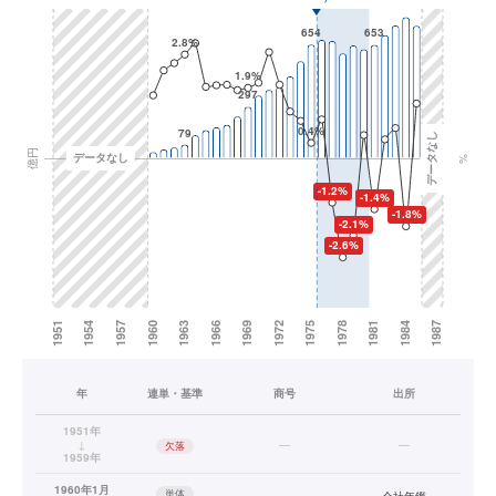
年
連単・基準
商号
出所
1951年
↓
—
—
欠落
1959年
1960年1月
単体
会社年鑑