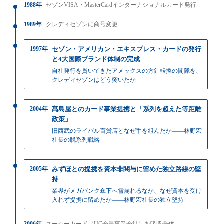
2002年3月
連結
有価証券報告書
1988年
セゾンVISA・MasterCardインターナショナルカード発行
↓
クレディセゾン
（
PDFベース
）
JGAAP
2013年3月
1989年
クレディセゾンに商号変更
1997年
セゾン・アメリカン・エキスプレス・カードの発行
と4大国際ブランド体制の完成
自社発行を貫いてきたアメックスの方針転換の間隙を、
クレディセゾンはどう突いたか
2004年
髙島屋とのカード事業提携と「系列を超えた等距離
政策」
旧西武のライバル百貨店となぜ手を組んだか——林野宏
社長の脱系列戦略
2005年
みずほとの提携を資本非関与に留めた独立路線の堅
持
業界がメガバンク傘下へ雪崩れるなか、なぜ資本を受け
入れず提携に留めたか——林野宏社長の独立堅持