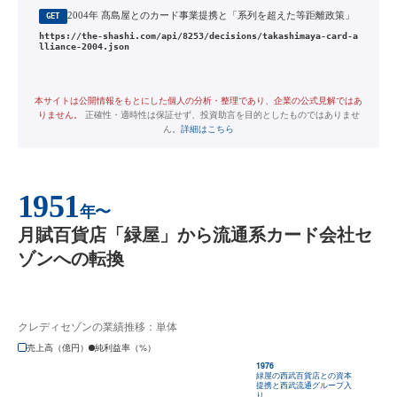
2004年 髙島屋とのカード事業提携と「系列を超えた等距離政策」
GET
https://the-shashi.com/api/8253/decisions/takashimaya-card-a
lliance-2004.json
本サイトは公開情報をもとにした個人の分析・整理であり、企業の公式見解ではあ
りません。
正確性・適時性は保証せず、投資助言を目的としたものではありませ
ん。
詳細はこちら
1951
年〜
月賦百貨店「緑屋」から流通系カード会社セ
ゾンへの転換
クレディセゾンの業績推移：単体
売上高（億円）
純利益率（%）