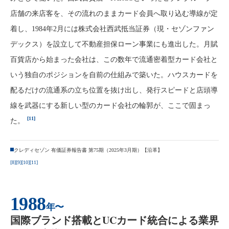
店舗の来店客を、その流れのままカード会員へ取り込む導線が定
着し、1984年2月には株式会社西武抵当証券（現・セゾンファン
デックス）を設立して不動産担保ローン事業にも進出した。月賦
百貨店から始まった会社は、この数年で流通密着型カード会社と
いう独自のポジションを自前の仕組みで築いた。ハウスカードを
配るだけの流通系の立ち位置を抜け出し、発行スピードと店頭導
線を武器にする新しい型のカード会社の輪郭が、ここで固まっ
[11]
た。
クレディセゾン 有価証券報告書 第75期（2025年3月期）【沿革】
[8]
[9]
[10]
[11]
1988
年〜
国際ブランド搭載とUCカード統合による業界