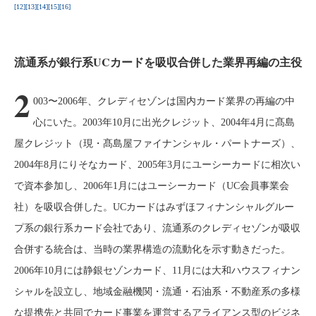
[12]
[13]
[14]
[15]
[16]
流通系が銀行系UCカードを吸収合併した業界再編の主役
2
003〜2006年、クレディセゾンは国内カード業界の再編の中
心にいた。2003年10月に出光クレジット、2004年4月に髙島
屋クレジット（現・髙島屋ファイナンシャル・パートナーズ）、
2004年8月にりそなカード、2005年3月にユーシーカードに相次い
で資本参加し、2006年1月にはユーシーカード（UC会員事業会
社）を吸収合併した。UCカードはみずほフィナンシャルグルー
プ系の銀行系カード会社であり、流通系のクレディセゾンが吸収
合併する統合は、当時の業界構造の流動化を示す動きだった。
2006年10月には静銀セゾンカード、11月には大和ハウスフィナン
シャルを設立し、地域金融機関・流通・石油系・不動産系の多様
な提携先と共同でカード事業を運営するアライアンス型のビジネ