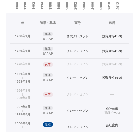
年
連単・基準
商号
出所
単体
1988年1月
西武クレジット
投資月報45(3)
JGAAP
単体
1989年1月
クレディセゾン
投資月報45(3)
JGAAP
1990年3月
クレディセゾン
投資月報45(3)
欠落
1991年3月
単体
↓
クレディセゾン
投資月報45(3)
JGAAP
1993年3月
1994年3月
↓
クレディセゾン
—
欠落
1996年3月
1997年3月
単体
会社年鑑
↓
クレディセゾン
（
紙面ベース
）
JGAAP
1999年3月
2000年3月
連結
会社案内
↓
クレディセゾン
（
FY2001
）
JGAAP
2001年3月