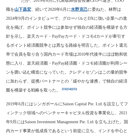
たが、2019年6月に代表取締役会長兼CEOへ退き、COO
職を
山下昌宏
、続いて2020年6月に
水野克己
に委ねた。林野は
2024年9月のインタビューで、グローバルとDXに強い企業への進
化を掲げ、ポイント競争には参加せず独自の経済圏を構築する方
針を示し、楽天カード・PayPayカード・ドコモdカードが牽引す
るポイント経済圏競争とは異なる路線を明言した。ポイント還元
率で会員を取り合う国内カード市場は2010年代後半にほぼ飽和状
態に入り、楽天経済圏・PayPay経済圏・ドコモ経済圏が利用シー
ンを囲い込む構造になっていた。クレディセゾンはこの量的競争
に加わらず、提携パートナーとの「緩やかな連携」で独自の経済
[33]
[34]
[35]
圏を構築する戦略を取った。
2019年6月にはシンガポールにSaison Capital Pte. Ltd.を設立してフ
ィンテック領域へのベンチャーキャピタル投資を事業化し、2021
年9月にはSaison Investment Management Pte. Ltd.を立ち上げた。国
内カード事業が低成長であるという前提に立ち、インドを中心と