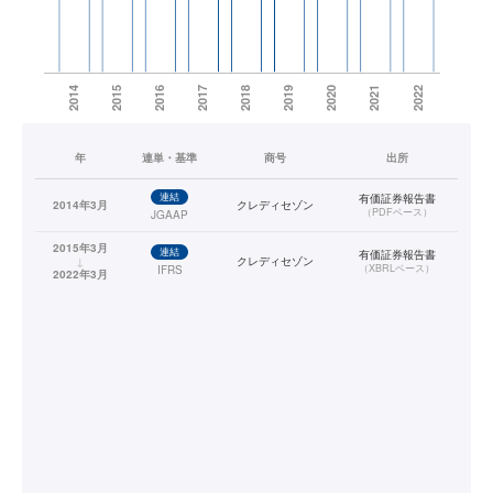
年
連単・基準
商号
出所
連結
有価証券報告書
2014年3月
クレディセゾン
（
PDFベース
）
JGAAP
2015年3月
連結
有価証券報告書
↓
クレディセゾン
（
XBRLベース
）
IFRS
2022年3月