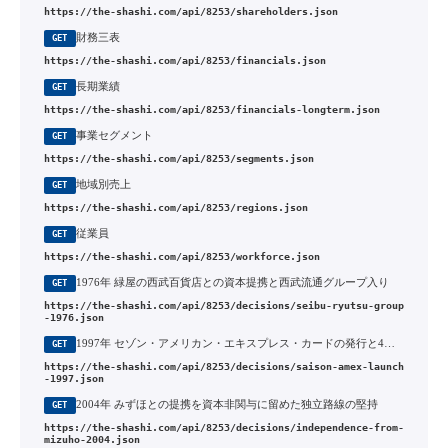
https://the-shashi.com/api/8253/shareholders.json
財務三表
GET
https://the-shashi.com/api/8253/financials.json
長期業績
GET
https://the-shashi.com/api/8253/financials-longterm.json
事業セグメント
GET
https://the-shashi.com/api/8253/segments.json
地域別売上
GET
https://the-shashi.com/api/8253/regions.json
従業員
GET
https://the-shashi.com/api/8253/workforce.json
1976年 緑屋の西武百貨店との資本提携と西武流通グループ入り
GET
https://the-shashi.com/api/8253/decisions/seibu-ryutsu-group
-1976.json
1997年 セゾン・アメリカン・エキスプレス・カードの発行と4大国際ブランド体制の完成
GET
https://the-shashi.com/api/8253/decisions/saison-amex-launch
-1997.json
2004年 みずほとの提携を資本非関与に留めた独立路線の堅持
GET
https://the-shashi.com/api/8253/decisions/independence-from-
mizuho-2004.json