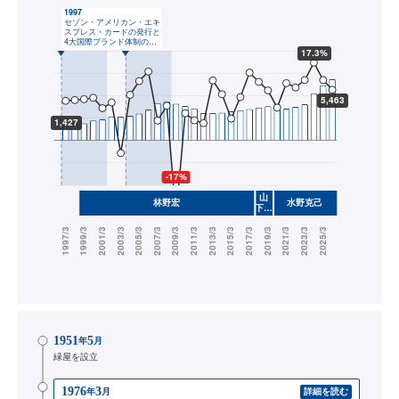
1951
5
年
月
緑屋を設立
1976
3
年
月
詳細を読む