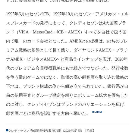
ド力と会員基盤を借りて発行枚数を伸ばす戦略である。
1995年6月のセゾンJCB、1997年10月のセゾン・アメリカン・エキ
スプレスカードの発行によって、クレディセゾンは4大国際ブラ
ンド（VISA・MasterCard・JCB・AMEX）すべてを自社で扱う国
内で唯一のカード会社となった。AMEXとの提携は、のちのプレ
ミアム戦略の基盤として長く残り、ダイヤモンドAMEX・プラチ
ナAMEX・ビジネスAMEXへと商品ラインナップを広げ、2020年
代のプレミアム会員獲得戦略にも地続きでつながった。発行枚数
を争う量のゲームではなく、単価の高い顧客層を取り込む戦略の
下地は、ブランド構成の側から組み立てられていた。銀行系が自
前の信用審査とグループ勘定を頼りにボリューム拡大を優先した
のに対し、クレディセゾンはブランドのバリエーションを広げ、
[15]
[16]
顧客層ごとに商品を設計する方向へ動いた。
クレディセゾン 有価証券報告書 第75期（2025年3月期）【沿革】