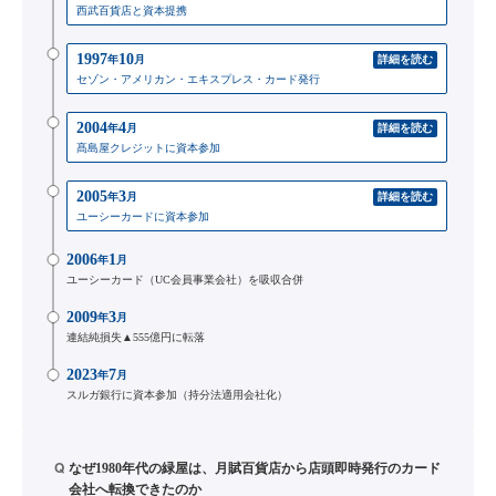
西武百貨店と資本提携
1997
10
年
月
詳細を読む
セゾン・アメリカン・エキスプレス・カード発行
2004
4
年
月
詳細を読む
髙島屋クレジットに資本参加
2005
3
年
月
詳細を読む
ユーシーカードに資本参加
2006
1
年
月
ユーシーカード（UC会員事業会社）を吸収合併
2009
3
年
月
連結純損失▲555億円に転落
2023
7
年
月
スルガ銀行に資本参加（持分法適用会社化）
Q
なぜ1980年代の緑屋は、月賦百貨店から店頭即時発行のカード
会社へ転換できたのか