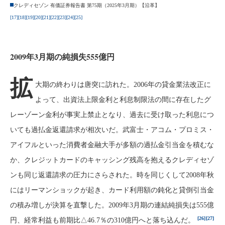
クレディセゾン 有価証券報告書 第75期（2025年3月期）【沿革】
[17]
[18]
[19]
[20]
[21]
[22]
[23]
[24]
[25]
2009年3月期の純損失555億円
拡
大期の終わりは唐突に訪れた。2006年の貸金業法改正に
よって、出資法上限金利と利息制限法の間に存在したグ
レーゾーン金利が事実上禁止となり、過去に受け取った利息につ
いても過払金返還請求が相次いだ。武富士・アコム・プロミス・
アイフルといった消費者金融大手が多額の過払金引当金を積むな
か、クレジットカードのキャッシング残高を抱えるクレディセゾ
ンも同じ返還請求の圧力にさらされた。時を同じくして2008年秋
にはリーマンショックが起き、カード利用額の鈍化と貸倒引当金
の積み増しが決算を直撃した。2009年3月期の連結純損失は555億
[26]
[27]
円、経常利益も前期比△46.7％の310億円へと落ち込んだ。