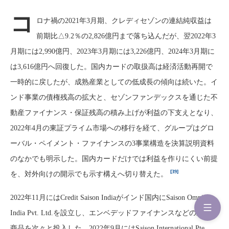
コ
ロナ禍の2021年3月期、クレディセゾンの連結純収益は
前期比△9.2％の2,826億円まで落ち込んだが、翌2022年3
月期には2,990億円、2023年3月期には3,226億円、2024年3月期に
は3,616億円へ回復した。国内カードの取扱高は経済活動再開で
一時的に戻したが、成熟産業としての低成長の傾向は続いた。イ
ンド事業の債権残高の拡大と、セゾンファンデックスを通じた不
動産ファイナンス・保証残高の積み上げが利益の下支えとなり、
2022年4月の東証プライム市場への移行を経て、グループはグロ
ーバル・ペイメント・ファイナンスの3事業構造を決算説明資料
のなかでも明示した。国内カードだけでは利益を作りにくい前提
[39]
を、対外向けの開示でも示す構えへ切り替えた。
2022年11月にはCredit Saison Indiaがインド国内にSaison Omni
India Pvt. Ltd.を設立し、エンベデッドファイナンスなどの新しい
商品を次々と投入した。2022年9月にはSaison International Pte.