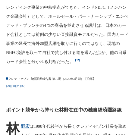
レンディング事業の中核拠点ができた。インドNBFC（ノンバン
ク金融会社）として、ホールセール・パートナーシップ・エンベ
デッド・ブランチの4つの商品を並走させる設計は、日本のカー
ド会社としては前例の少ない直接融資モデルだった。国内カード
事業の延長で海外加盟店網を取りに行くのではなく、現地の
NBFC免許を取って自社で貸し付ける道を選んだ点が、他の日系
[32]
カード会社と分かれる判断だった。
クレディセゾン 有価証券報告書 第75期（2025年3月期）【沿革】
[29]
[30]
[31]
[32]
ポイント競争から降りた林野在任中の独自経済圏路線
林
野宏
は1990年代後半から長くクレディセゾン社長を務め