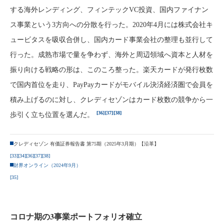
する海外レンディング、フィンテックVC投資、国内ファイナン
ス事業という3方向への分散を行った。2020年4月には株式会社キ
ュービタスを吸収合併し、国内カード事業会社の整理も並行して
行った。成熟市場で量を争わず、海外と周辺領域へ資本と人材を
振り向ける戦略の形は、このころ整った。楽天カードが発行枚数
で国内首位を走り、PayPayカードがモバイル決済経済圏で会員を
積み上げるのに対し、クレディセゾンはカード枚数の競争から一
[36]
[37]
[38]
歩引く立ち位置を選んだ。
クレディセゾン 有価証券報告書 第75期（2025年3月期）【沿革】
[33]
[34]
[36]
[37]
[38]
財界オンライン（2024年9月）
[35]
コロナ期の3事業ポートフォリオ確立