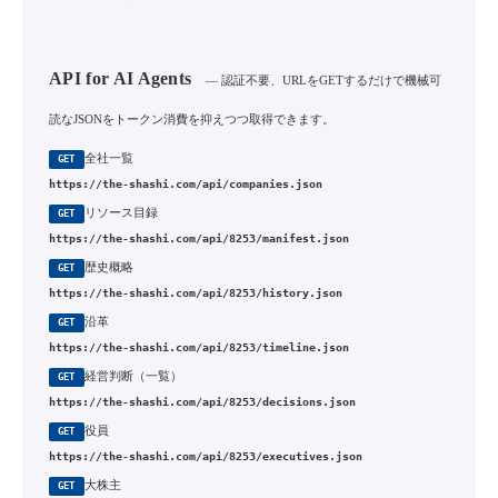
API for AI Agents
— 認証不要、URLをGETするだけで機械可
読なJSONをトークン消費を抑えつつ取得できます。
全社一覧
GET
https://the-shashi.com/api/companies.json
リソース目録
GET
https://the-shashi.com/api/8253/manifest.json
歴史概略
GET
https://the-shashi.com/api/8253/history.json
沿革
GET
https://the-shashi.com/api/8253/timeline.json
経営判断（一覧）
GET
https://the-shashi.com/api/8253/decisions.json
役員
GET
https://the-shashi.com/api/8253/executives.json
大株主
GET