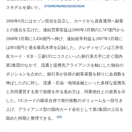
[17]
[18]
[19]
[20]
[21]
[22]
[23]
[24]
スモデルを築いた。
2006年6月にはセゾン投信を設立し、カードから資産運用へ顧客
との接点を広げた。連結営業収益は2006年3月期の2,747億円から
2008年3月期に3,456億円へ伸び、連結経常利益も2007年3月期に
は801億円と過去最高水準を記録した。クレディセゾンは三井住
友カード・JCB・三菱UFJニコスといった銀行系大手に次ぐ国内
第2集団のなかで、流通と提携先アライアンスを軸にした独自の
ポジションを占めた。銀行系が自前の顧客基盤を頼りに会員数を
伸ばしたのに対し、流通・石油・地域金融といった多様な提携先
と共同運営する形で規模を作る進め方は、同業他社との差異を示
した。UCカードの吸収合併で発行枚数のボリュームを一段引き
上げ、アライアンス型の国内カード会社として第2集団の上位を
[25]
固めた時期と整理できる。