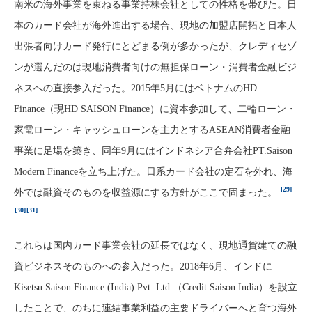
南米の海外事業を束ねる事業持株会社としての性格を帯びた。日
本のカード会社が海外進出する場合、現地の加盟店開拓と日本人
出張者向けカード発行にとどまる例が多かったが、クレディセゾ
ンが選んだのは現地消費者向けの無担保ローン・消費者金融ビジ
ネスへの直接参入だった。2015年5月にはベトナムのHD
Finance（現HD SAISON Finance）に資本参加して、二輪ローン・
家電ローン・キャッシュローンを主力とするASEAN消費者金融
事業に足場を築き、同年9月にはインドネシア合弁会社PT.Saison
Modern Financeを立ち上げた。日系カード会社の定石を外れ、海
[29]
外では融資そのものを収益源にする方針がここで固まった。
[30]
[31]
これらは国内カード事業会社の延長ではなく、現地通貨建ての融
資ビジネスそのものへの参入だった。2018年6月、インドに
Kisetsu Saison Finance (India) Pvt. Ltd.（Credit Saison India）を設立
したことで、のちに連結事業利益の主要ドライバーへと育つ海外