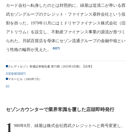
カード会社へ転身したのとは対照的に、緑屋は堤清二が率いる西
武セゾングループのクレジット・ファイナンス基幹会社という役
割を担った。1979年11月にはミドリヤファイナンス株式会社（旧
アトリウム）を設立し、不動産ファイナンス事業の源流が形づく
られた。月賦百貨店を母体にセゾン流通グループの金融中核とい
[6]
[7]
う性格の輪郭が見えた。
クレディセゾン 有価証券報告書 第75期（2025年3月期）【沿革】
[1]
[3]
[4]
[5]
[6]
[7]
マネービル（1963年7月）
[2]
セゾンカウンターで業界常識を覆した店頭即時発行
1
980年8月、緑屋は株式会社西武クレジットへと商号変更し、