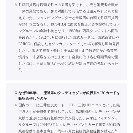
A
月賦百貨店は店頭で月々の返済を受ける、小売と消費者金融が
一体の業態であり、客と対面して与信する仕組みをもともと抱
えていた。ショッピングセンターと量販店の台頭で月賦百貨店
が頭打ちになると、1976年3月に西武百貨店と資本提携してセゾ
ングループの金融中核となり、1980年に西武クレジットへ商号
[1]
を改めた
。1982年8月に発行した西武カードは、西武百貨店や
PARCOに併設したセゾンカウンターでその場で審査し即時発行
[2]
した
。郵送で審査・発行し手元に届くまで数週間かかる業界
慣行を、来店客をそのままカード会員に取り込む店頭導線で覆
した点に、月賦百貨店から受け継いだ対面与信の強みがあった
[3]
。
Q
なぜ2006年に、流通系のクレディセゾンが銀行系のUCカードを
吸収合併したのか
A
国内カードは三井住友カード・JCB・三菱UFJニコスといった銀
行系大手が会員数で先行しており、第2集団のクレディセゾンが
規模で並ぶには発行基盤の集約が要った。みずほフィナンシャ
ルグループは2004年8月にクレディセゾンとカード事業の戦略的
[4]
業務提携で基本合意し、同年12月に包括的業務提携を結んだ