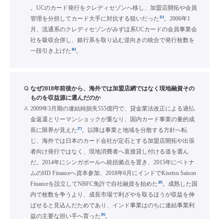
。UCのカード発行をクレディセゾンへ移し、加盟店開拓や会員
[5]
管理を分担してカード大手に対抗する狙いだった
。2006年1
月、流通系のクレディセゾンがみずほ系UCカードの会員事業会
社を吸収合併し、銀行系を取り込む逆向きの統合で発行枚数を
[6]
一段引き上げた
。
Q
なぜ2018年前後から、海外では加盟店網ではなく現地融資その
ものを収益源に選んだのか
A
2009年3月期の連結純損失555億円で、貸金業法改正による過払
金返還とリーマンショックが重なり、国内カード事業の量的成
[7]
長に限界が見えた
。以降は事業と地域を分散する方針へ転
じ、海外では日本のカード会社が定石とする加盟店開拓や出張
者向け発行ではなく、現地消費者へ直接貸し付ける道を選ん
だ。2014年にシンガポールへ統括拠点を置き、2015年にベトナ
ムのHD Financeへ資本参加、2018年6月にインドでKisetsu Saison
[8]
Financeを設立してNBFC免許で自社融資を始めた
。成熟した国
内で枚数を争うより、成長市場で利ざやを取るほうが収益を伸
ばせると見込んだためであり、インド事業はのちに連結事業利
[9]
益の主要な担い手へ育った
。