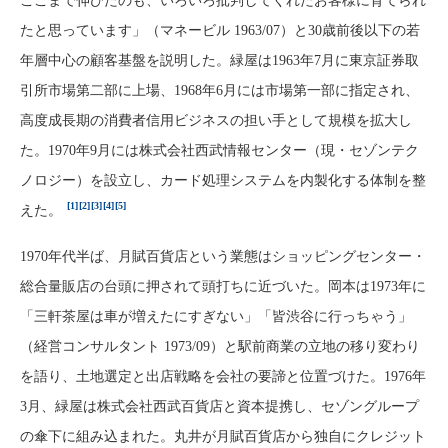
ここまで伸びたのも、いろいろ批判してくれたお客様に育てられ
たと思っています」（マネービル 1963/07）と30歳前後以下の若
年層中心の顧客基盤を説明した。緑屋は1963年7月に東京証券取
引所市場第二部に上場、1968年6月には市場第一部に指定され、
高度成長期の消費者信用ビジネスの担い手として規模を拡大し
た。1970年9月には株式会社西武情報センター（現・セゾンテク
ノロジー）を設立し、カード処理システムを内製化する体制を整
[1]
[2]
[3]
[4]
[5]
えた。
1970年代半ば、月賦百貨店という業態はショッピングセンター・
総合量販店の台頭に押されて頭打ちに近づいた。岡本は1973年に
「三軒茶屋は車が増えたにすぎない」「皆渋谷に行っちゃう」
（経営コンサルタント 1973/09）と駅前商業の立地の移り変わり
を語り、土地選定と出店戦略を会社の要諦と位置づけた。1976年
3月、緑屋は株式会社西武百貨店と資本提携し、セゾングループ
の傘下に組み込まれた。丸井が月賦百貨店から独自にクレジット