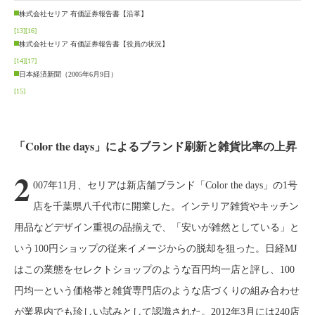
株式会社セリア 有価証券報告書【沿革】
[13]
[16]
株式会社セリア 有価証券報告書【役員の状況】
[14]
[17]
日本経済新聞（2005年6月9日）
[15]
「Color the days」によるブランド刷新と雑貨比率の上昇
2
007年11月、セリアは新店舗ブランド「Color the days」の1号
店を千葉県八千代市に開業した。インテリア雑貨やキッチン
用品などデザイン重視の品揃えで、「安いが雑然としている」と
いう100円ショップの従来イメージからの脱却を狙った。日経MJ
はこの業態をセレクトショップのような百円均一店と評し、100
円均一という価格帯と雑貨専門店のような店づくりの組み合わせ
が業界内でも珍しい試みとして認識された。2012年3月には240店