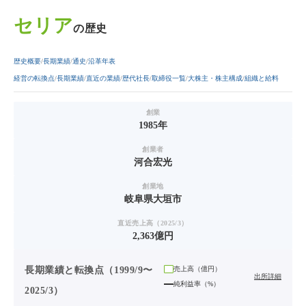
セリア
の歴史
歴史概要
長期業績
通史
沿革年表
経営の転換点
長期業績
直近の業績
歴代社長
取締役一覧
大株主・株主構成
組織と給料
創業
1985年
創業者
河合宏光
創業地
岐阜県大垣市
直近売上高（2025/3）
2,363億円
長期業績と転換点（1999/9〜
売上高（
億円
）
出所詳細
純利益率（%）
2025/3）