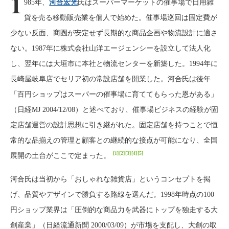
1
985年、
河合宏光
氏はスーパーマーケットの催事場で日用雑
貨を売る移動販売業を個人で始めた。催事場巡回は固定費が
少ない反面、商圏が安定せず長期的な商品企画や物流設計に適さ
ない。1987年に株式会社山洋エージェンシーを設立して法人化
し、翌年には大垣市に本社と物流センターを新築した。1994年に
長崎屋岐阜店でセリア初の常設店舗を開業した。河合氏は後年
「百円ショップはスーパーの催事場に育ててもらった恩がある」
（日経MJ 2004/12/08）と述べており、催事場ビジネスの経験が固
定店舗運営の設計思想に引き継がれた。固定店舗を持つことで恒
常的な品揃えの管理と顧客との継続的な接点が可能になり、全国
[1]
[2]
[3]
[4]
[5]
展開の土台がここで定まった。
河合氏は当初から「おしゃれな雑貨店」というコンセプトを掲
げ、品質やデザインで勝負する路線を選んだ。1998年時点の100
円ショップ業界は「圧倒的な商品力を武器にトップを独走する大
創産業」（日経流通新聞 2000/03/09）が市場を支配し、大創の取