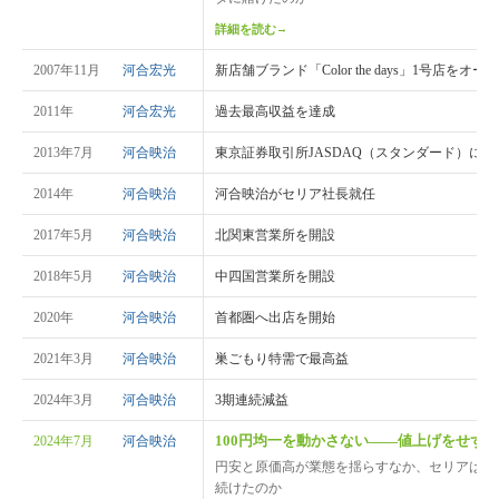
詳細を読む
→
2007年11月
河合宏光
新店舗ブランド「Color the days」1号店をオー
2011年
河合宏光
過去最高収益を達成
2013年7月
河合映治
東京証券取引所JASDAQ（スタンダード）に上
2014年
河合映治
河合映治がセリア社長就任
2017年5月
河合映治
北関東営業所を開設
2018年5月
河合映治
中四国営業所を開設
2020年
河合映治
首都圏へ出店を開始
2021年3月
河合映治
巣ごもり特需で最高益
2024年3月
河合映治
3期連続減益
100円均一を動かさない——値上げをせず
2024年7月
河合映治
円安と原価高が業態を揺らすなか、セリアはなぜ
続けたのか