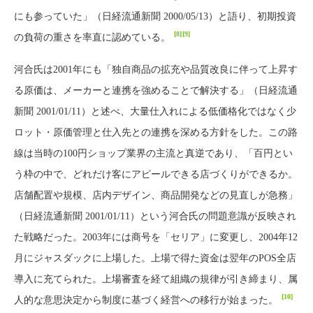
にも参っていた」（日経流通新聞 2000/05/13）と語り、初期投資
[8]
[9]
の負荷の重さを率直に認めている。
河合氏は2001年にも「独自商品の拡充や品質改良に伴って上昇す
る原価は、メーカーと連携を強めることで解決する」（日経流通
新聞 2001/01/11）と述べ、大量仕入れによる低価格化ではなく少
ロット・原価管理と仕入先との連携を深める方針をした。この路
線は当時の100円ショップ業界の主流と真逆であり、「百円とい
う枠の中で、どれだけ客にアピールできる店づくりができるか。
店舗配置や規模、店内デザイン、商品開発などの見直しが急務」
（日経流通新聞 2001/01/11）という河合氏の問題意識が反映され
た戦略だった。2003年には商号を「セリア」に変更し、2004年12
月にジャスダックに上場した。上場で得た資金は翌年のPOS全店
導入に充てられた。上場審査を経て組織の規律が引き締まり、属
[10]
人的な意思決定から制度に基づく経営への移行が始まった。