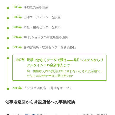
1985年
移動販売業を創業
1987年
山洋エージェンシーを設立
1988年
本社・物流センターを新築
1994年
100円ショップの常設店舗を展開
1995年
静岡営業所・物流センターを新築移転
1997年
規模ではなくデータで競う——発注システムからリ
アルタイムPOS全店導入まで
均一価格ゆえPOS投資は割に合わないとされた業態で、
セリアはなぜデータに賭けたのか
2003年
「Seria 生活良品」1号店をオープン
催事場巡回から常設店舗への事業転換