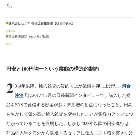
た。
株式会社セリア 有価証券報告書【役員の状況】
[21]
[22]
日本経済新聞（2014年8月6日）
[23]
円安と100円均一という業態の構造的制約
2
014年以降、輸入雑貨の質的向上が業績を押し上げた。
河合
映治
氏は2017年2月の日経新聞インタビューで、購入した商
品をSNSで発信する顧客が多く来店増の起点になったこと、円高
を生かして質の高い輸入雑貨を増やしたことが集客力アップにつ
ながっていることを説明した。しかし2022年以降の円安進行は、
商品の大半を海外から調達するセリアに仕入コスト増を突きつけ