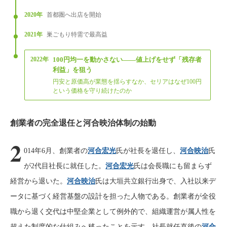
2020年
首都圏へ出店を開始
2021年
巣ごもり特需で最高益
2022年
100円均一を動かさない——値上げをせず「残存者
利益」を狙う
円安と原価高が業態を揺らすなか、セリアはなぜ100円
という価格を守り続けたのか
創業者の完全退任と河合映治体制の始動
2
014年6月、創業者の
河合宏光
氏が社長を退任し、
河合映治
氏
が2代目社長に就任した。
河合宏光
氏は会長職にも留まらず
経営から退いた。
河合映治
氏は大垣共立銀行出身で、入社以来デ
ータに基づく経営基盤の設計を担った人物である。創業者が全役
職から退く交代は中堅企業として例外的で、組織運営が属人性を
超えた制度的な仕組みへ移ったことを示す。社長就任直後の
河合