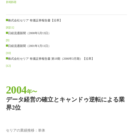
[11]
[12]
株式会社セリア 有価証券報告書【沿革】
[8]
[11]
日経流通新聞（2000年5月13日）
[9]
日経流通新聞（2001年1月11日）
[10]
株式会社セリア 有価証券報告書 第19期（2006年3月期）【沿革】
[12]
2004
年〜
データ経営の確立とキャンドゥ逆転による業
界2位
セリアの業績推移：単体