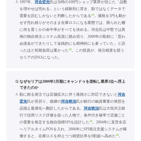
A
1997年、
河合宏光
氏は当時の100円ショップ業界が信じた「品数
を増やせば売れる」という経験則に背き、勘ではなくデータで
[1]
需要を読むしかないと判断したからである
。価格を1円も動か
せず売れ残りがそのまま在庫ロスになる業態では、限られた棚
に何を置くかの命中率がすべてを決める。河合氏は中堅では異
例の独自発注システム投資に踏み切り、2000年の取材に「思わ
ぬ借金ができたりして金銭的にも精神的にも参っていた」と語
[2]
ったほど初期負荷は重かった
。この投資が、発注精度を競う
セリアのDNAになった。
Q
なぜセリアは2009年3月期にキャンドゥを逆転し業界2位へ浮上
できたのか
A
勘に頼る発注では店舗拡大に伴う複雑さに対応できないと
河合
宏光
氏が見切り、後継の
河合映治
氏が銀行の融資審査の発想を
品揃え最適化へ翻訳したからである。
河合映治
氏は大垣共立銀
行で信用リスク評価を扱った人物で、条件付き確率で店舗ごと
[3]
の需要を推定する独自指標SPIを設計した
。2004年に直営全店
へリアルタイムPOSを入れ、2006年にSPI発注支援システムが稼
[4]
働すると、在庫ロスを抑えつつ雑貨比率を9割超へ高めた
。