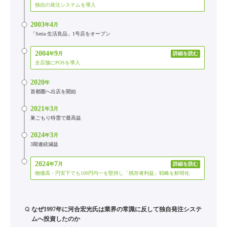
独自の発注システムを導入
2003
4
年
月
「Seria 生活良品」1号店をオープン
2004
9
年
月
詳細を読む
全店舗にPOSを導入
2020
年
首都圏へ出店を開始
2021
3
年
月
巣ごもり特需で最高益
2024
3
年
月
3期連続減益
2024
7
年
月
詳細を読む
物価高・円安下でも100円均一を堅持し「残存者利益」戦略を鮮明化
Q
なぜ1997年に河合宏光氏は業界の常識に反して独自発注システ
ムへ投資したのか