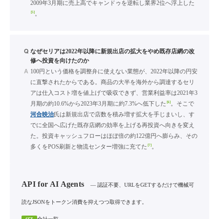
2009年3月期に売上高でキャンドゥを逆転し業界2位へ浮上した
[5]
。
Q
なぜセリアは2022年以降に新規出店の拡大をやめ既存店網の改
修へ投資を向けたのか
A
100円という価格を調整弁に使えない業態が、2022年以降の円安
に直撃されたからである。商品の大半を海外から調達するセリ
アは仕入コスト増を値上げで吸収できず、営業利益率は2021年3
[6]
月期の約10.6%から2023年3月期に約7.3%へ低下した
。そこで
河合映治
氏は新規出店で店数を積み増す拡大を手じまいし、す
でに全国へ広げた既存店網の効率を上げる再投資へ向きを変え
た。投資キャッシュフローはほぼ倍の約122億円へ膨らみ、その
[7]
多くをPOS刷新と物流センター増強に充てた
。
API for AI Agents
— 認証不要、URLをGETするだけで機械可
読なJSONをトークン消費を抑えつつ取得できます。