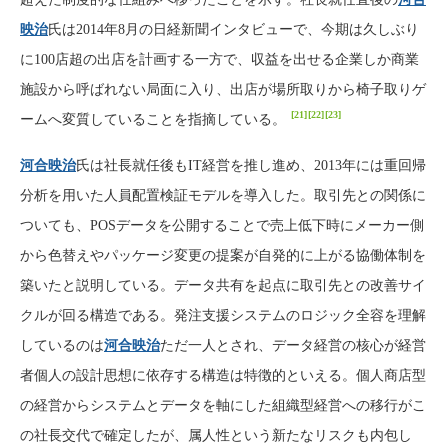
映治
氏は2014年8月の日経新聞インタビューで、今期は久しぶり
に100店超の出店を計画する一方で、収益を出せる企業しか商業
施設から呼ばれない局面に入り、出店が場所取りから椅子取りゲ
[21]
[22]
[23]
ームへ変質していることを指摘している。
河合映治
氏は社長就任後もIT経営を推し進め、2013年には重回帰
分析を用いた人員配置検証モデルを導入した。取引先との関係に
ついても、POSデータを公開することで売上低下時にメーカー側
から色替えやパッケージ変更の提案が自発的に上がる協働体制を
築いたと説明している。データ共有を起点に取引先との改善サイ
クルが回る構造である。発注支援システムのロジック全容を理解
しているのは
河合映治
ただ一人とされ、データ経営の核心が経営
者個人の設計思想に依存する構造は特徴的といえる。個人商店型
の経営からシステムとデータを軸にした組織型経営への移行がこ
の社長交代で確定したが、属人性という新たなリスクも内包し