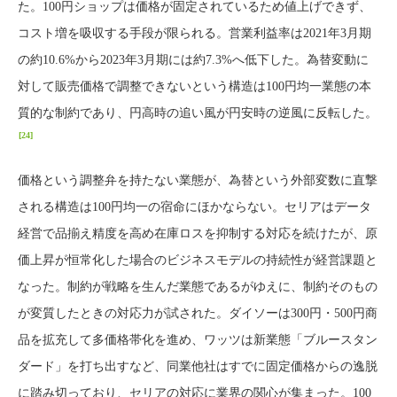
た。100円ショップは価格が固定されているため値上げできず、
コスト増を吸収する手段が限られる。営業利益率は2021年3月期
の約10.6%から2023年3月期には約7.3%へ低下した。為替変動に
対して販売価格で調整できないという構造は100円均一業態の本
質的な制約であり、円高時の追い風が円安時の逆風に反転した。
[24]
価格という調整弁を持たない業態が、為替という外部変数に直撃
される構造は100円均一の宿命にほかならない。セリアはデータ
経営で品揃え精度を高め在庫ロスを抑制する対応を続けたが、原
価上昇が恒常化した場合のビジネスモデルの持続性が経営課題と
なった。制約が戦略を生んだ業態であるがゆえに、制約そのもの
が変質したときの対応力が試された。ダイソーは300円・500円商
品を拡充して多価格帯化を進め、ワッツは新業態「ブルースタン
ダード」を打ち出すなど、同業他社はすでに固定価格からの逸脱
に踏み切っており、セリアの対応に業界の関心が集まった。100