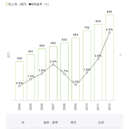
売上高（億円）
純利益率（%）
年
連単・基準
商号
出所