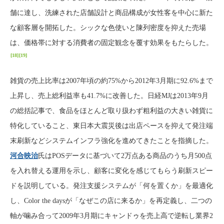
舗に達し、洗練された店舗設計と商品構成が女性客を中心に新た
な顧客層を開拓した。シックな色使いと陳列密度を抑えた売場
は、価格帯に対する消費者の固定観念を覆す効果をもたらした。
[18]
[19]
雑貨の売上比率は2007年頃の約75%から2012年3月期に92.6%まで
上昇し、売上総利益率も41.7%に改善した。日経MJは2013年9月
の総括記事で、食品をほとんど取り扱わず粗利益の大きい雑貨に
特化していること、東日本大震災後は出店ペースを抑えて発注端
末刷新などシステムインフラ強化を進めてきたことを指摘した。
河合映治
氏はPOSデータに基づいて2万点ある商品のうち月500点
を入れ替える運用を示し、顧客に変化を感じてもらう刷新スピー
ドを説明している。発注支援システムが「何を置くか」を最適化
し、Color the daysが「なぜこの店に来るか」を再定義し、二つの
軸が噛み合って2009年3月期にキャンドゥを売上高で逆転し業界2