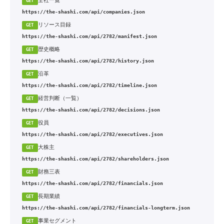
全社一覧
GET
https://the-shashi.com/api/companies.json
リソース目録
GET
https://the-shashi.com/api/2782/manifest.json
歴史概略
GET
https://the-shashi.com/api/2782/history.json
沿革
GET
https://the-shashi.com/api/2782/timeline.json
経営判断（一覧）
GET
https://the-shashi.com/api/2782/decisions.json
役員
GET
https://the-shashi.com/api/2782/executives.json
大株主
GET
https://the-shashi.com/api/2782/shareholders.json
財務三表
GET
https://the-shashi.com/api/2782/financials.json
長期業績
GET
https://the-shashi.com/api/2782/financials-longterm.json
事業セグメント
GET