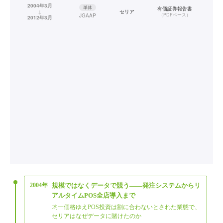
2004年3月
単体
有価証券報告書
↓
セリア
（
PDFベース
）
JGAAP
2012年3月
2004年
規模ではなくデータで競う——発注システムからリ
アルタイムPOS全店導入まで
均一価格ゆえPOS投資は割に合わないとされた業態で、
セリアはなぜデータに賭けたのか