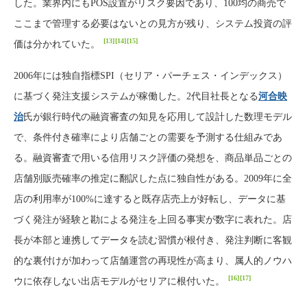
した。業界内にもPOS設置がリスク要因であり、100均の商売で
ここまで管理する必要はないとの見方が残り、システム投資の評
[13]
[14]
[15]
価は分かれていた。
2006年には独自指標SPI（セリア・パーチェス・インデックス）
に基づく発注支援システムが稼働した。2代目社長となる
河合映
治
氏が銀行時代の融資審査の知見を応用して設計した数理モデル
で、条件付き確率により店舗ごとの需要を予測する仕組みであ
る。融資審査で用いる信用リスク評価の発想を、商品単品ごとの
店舗別販売確率の推定に翻訳した点に独自性がある。2009年に全
店の利用率が100%に達すると既存店売上が好転し、データに基
づく発注が経験と勘による発注を上回る事実が数字に表れた。店
長が本部と連携してデータを読む習慣が根付き、発注判断に客観
的な裏付けが加わって店舗運営の再現性が高まり、属人的ノウハ
[16]
[17]
ウに依存しない出店モデルがセリアに根付いた。