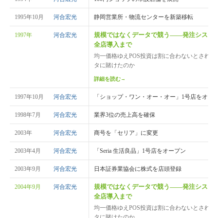
1995年10月
河合宏光
静岡営業所・物流センターを新築移転
規模ではなくデータで競う——発注システム
1997年
河合宏光
全店導入まで
均一価格ゆえPOS投資は割に合わないとされ
タに賭けたのか
詳細を読む
→
1997年10月
河合宏光
「ショップ・ワン・オー・オー」1号店をオー
1998年7月
河合宏光
業界3位の売上高を確保
2003年
河合宏光
商号を「セリア」に変更
2003年4月
河合宏光
「Seria 生活良品」1号店をオープン
2003年9月
河合宏光
日本証券業協会に株式を店頭登録
規模ではなくデータで競う——発注システム
2004年9月
河合宏光
全店導入まで
均一価格ゆえPOS投資は割に合わないとされ
タに賭けたのか