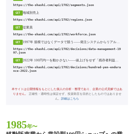
https://the-shashi.com/api/2782/segments.json
地域別売上
GET
https://the-shashi.com/api/2782/regions.json
従業員
GET
https://the-shashi.com/api/2782/workforce.json
1997年 規模ではなくデータで競う——発注システムからリアルタイムPOS全店導入まで
GET
https://the-shashi.com/api/2782/decisions/data-management-19
97.json
2022年 100円均一を動かさない——値上げをせず「残存者利益」を狙う
GET
https://the-shashi.com/api/2782/decisions/hundred-yen-endura
nce-2022.json
本サイトは公開情報をもとにした個人の分析・整理であり、企業の公式見解ではあ
りません。
正確性・適時性は保証せず、投資助言を目的としたものではありませ
ん。
詳細はこちら
1985
年〜