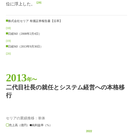
[20]
位に浮上した。
株式会社セリア 有価証券報告書【沿革】
[18]
日経MJ（2008年2月4日）
[19]
日経MJ（2013年9月30日）
[20]
2013
年〜
二代目社長の就任とシステム経営への本格移
行
セリアの業績推移：単体
売上高（億円）
純利益率（%）