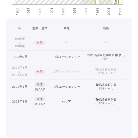
年
連単・基準
商号
出所
1985年
↓
—
—
欠落
1998年
住友信託銀行調査月報 (10)
1999年9月
—
山洋エージェンシー
（
597
）
2000年3月
有価証券報告書
↓
山洋エージェンシー
欠落
（
PDFベース
）
2001年3月
単体
有価証券報告書
2002年3月
山洋エージェンシー
（
PDFベース
）
JGAAP
単体
有価証券報告書
2003年3月
セリア
（
PDFベース
）
JGAAP