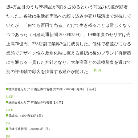
扱4万品目のうちPB商品が8割を占めるという商品力の差が顕著
だった。各社は生活必需品への絞り込みや売り場演出で対抗して
いたが、「何でも百円で売る」だけで生き残ることは難しくなり
つつあった（日経流通新聞 2000/03/09）。1998年度のセリアは売
上高70億円、238店舗で業界3位に成長した。価格で横並びになる
業態でデザイン性を差別化軸に据える選択は後のブランド再構築
にも通じる一貫した方針となり、大創産業との規模勝負を避けて
[6]
[7]
別の評価軸で顧客を獲得する経路が開けた。
株式会社セリア 有価証券報告書 第38期（2025年3月期）【沿革】
[1]
[2]
株式会社セリア 有価証券報告書【沿革】
[3]
[4]
日経MJ（2004年12月8日）
[5]
日経流通新聞（2000年3月9日）
[6]