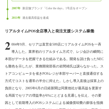
2007年
新店舗ブランド「Color the days」1号店をオープン
2011年
過去最高収益を達成
リアルタイムPOS全店導入と発注支援システム稼働
2
004年9月、セリアは直営全509店にリアルタイムPOSを一斉
導入した。業界初のリアルタイム方式で、レジ会計の瞬間に
本部がデータを把握できる仕組みである。開発を請け負ったNEC
も難色を示したが、業務開発部長の岩間靖氏は譲らなかった。ス
トアコンピュータを省きPOSレジが本部サーバーと直接通信する
方式でコストを通常の半分に抑えた。しかし導入直後は採算上の
負担となり、2005年6月の日経新聞は同業他社が最高益を更新す
る局面でセリアの増益率が6%にとどまる見通しを伝え、その要
因として前期導入のPOSシステムによる減価償却費の膨張を指摘