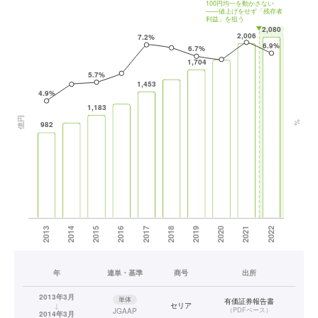
年
連単・基準
商号
出所
2013年3月
単体
有価証券報告書
↓
セリア
（
PDFベース
）
JGAAP
2014年3月