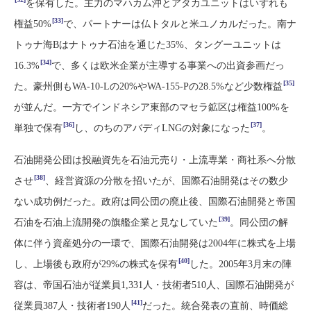
を保有した。主力のマハカム沖とアタカユニットはいずれも
[33]
権益50%
で、パートナーは仏トタルと米ユノカルだった。南ナ
トゥナ海Bはナトゥナ石油を通じた35%、タングーユニットは
[34]
16.3%
で、多くは欧米企業が主導する事業への出資参画だっ
[35]
た。豪州側もWA-10-Lの20%やWA-155-Pの28.5%など少数権益
が並んだ。一方でインドネシア東部のマセラ鉱区は権益100%を
[36]
[37]
単独で保有
し、のちのアバディLNGの対象になった
。
石油開発公団は投融資先を石油元売り・上流専業・商社系へ分散
[38]
させ
、経営資源の分散を招いたが、国際石油開発はその数少
ない成功例だった。政府は同公団の廃止後、国際石油開発と帝国
[39]
石油を石油上流開発の旗艦企業と見なしていた
。同公団の解
体に伴う資産処分の一環で、国際石油開発は2004年に株式を上場
[40]
し、上場後も政府が29%の株式を保有
した。2005年3月末の陣
容は、帝国石油が従業員1,331人・技術者510人、国際石油開発が
[41]
従業員387人・技術者190人
だった。統合発表の直前、時価総