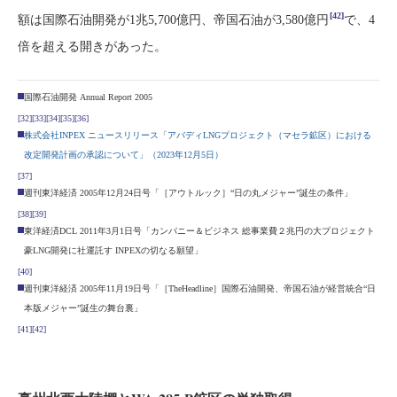
[42]
額は国際石油開発が1兆5,700億円、帝国石油が3,580億円
で、4
倍を超える開きがあった。
国際石油開発 Annual Report 2005
[32]
[33]
[34]
[35]
[36]
株式会社INPEX ニュースリリース「アバディLNGプロジェクト（マセラ鉱区）における
改定開発計画の承認について」（2023年12月5日）
[37]
週刊東洋経済 2005年12月24日号「［アウトルック］“日の丸メジャー”誕生の条件」
[38]
[39]
東洋経済DCL 2011年3月1日号「カンパニー＆ビジネス 総事業費２兆円の大プロジェクト
豪LNG開発に社運託す INPEXの切なる願望」
[40]
週刊東洋経済 2005年11月19日号「［TheHeadline］国際石油開発、帝国石油が経営統合“日
本版メジャー”誕生の舞台裏」
[41]
[42]