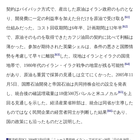
契約はバイバック方式で、産出した原油はイラン政府のものとな
[61]
り、開発費に一定の利益率を加えた分だけを原油で受け取る
[62]
仕組みだった。コスト回収期間は6年半、計画期間は12年半
で、原油そのものを取得できたカフジ油田の契約に比べて利幅は
薄かった。参加が期待された英蘭シェルは、条件の悪さと国際情
[63]
勢を考慮して早々に離脱
した。現地はイランとイラクの国境
[64]
地帯で、1980年代のイラン・イラク戦争の地雷が残る可能性
があり、原油も重質で採算の見通しは立てにくかった。2005年11
月5日、国際石油開発と帝国石油は共同持株会社の設立を発表
[65]
し、統合後の確認埋蔵量は18億500万バレルと米ユノカル
を上
回る見通しを示した。経済産業省幹部は、統合は同省が主導した
[66]
ものではなく民間企業の経営者同士が判断した結果
であり、
国の政策にも沿ったものだと説明した。
東洋経済DCL 2004年3月6日号「ニュース最前線 イラン・アザデガン油田「日の丸油田」