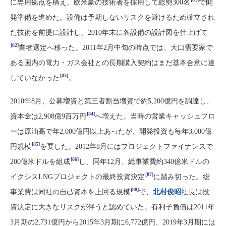
に専用拠点を構え、欧米豪の技術者を採用して総勢300名
で開
発準備を進めた。設備は予期しないリスクを避けるため確立され
た技術を前提に設計し、2010年末に各設備の設計図を仕上げて
[82]
業者選定へ移った。2011年2月中旬の時点では、大口需要家で
ある国内の電力・ガス会社との長期購入契約はまだ基本合意に達
[83]
していなかった
。
2010年8月、公募増資と第三者割当増資で約5,200億円を調達し、
[84]
資本金は2,908億9百万円
へ増えた。当時の営業キャッシュフロ
ーは原油高で年2,000億円以上あったが、開発投資も毎年3,000億
[85]
円規模
を要した。2012年8月にはプロジェクトファイナンスで
[86]
200億米ドルを組成
し、同年12月、総事業費約340億米ドルの
[87]
イクシスLNGプロジェクトの最終投資決定
に踏み切った。総
[88]
事業費は同社の自己資本を上回る規模
で、
北村俊昭
社長は投
資決定に大きなリスクが伴うと認めていた。有利子負債は2011年
3月期の2,731億円から2015年3月期に6,772億円、2019年3月期には