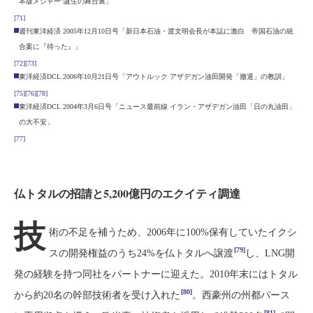
本版メジャー”誕生の舞台裏」
[71]
週刊東洋経済 2005年12月10日号「新日本石油・渡文明会長が本誌に激白 帝国石油の統
合案に『待った』」
[72]
[73]
東洋経済DCL 2006年10月21日号「アウトルック アザデガン油田開発「撤退」の教訓」
[75]
[76]
[78]
東洋経済DCL 2004年3月6日号「ニュース最前線 イラン・アザデガン油田「日の丸油田」
の大不安」
[77]
仏トタルの招請と5,200億円のエクイティ調達
技
術の不足を補うため、2006年に100%保有していたイクシ
[79]
スの開発権益のうち24%を仏トタルへ譲渡
し、LNG開
発の経験を持つ同社をパートナーに迎えた。2010年末にはトタル
[80]
から約20名の幹部技術者を受け入れた
。西豪州の州都パース
[81]