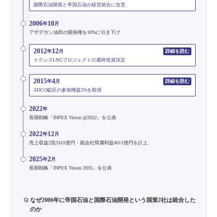
国際石油開発と帝国石油が経営統合に合意
2006
10
年
月
アザデガン油田の開発権を10%に引き下げ
2012
12
年
月
詳細を読む
イクシスLNGプロジェクトの最終投資決定
2015
4
年
月
詳細を読む
ADCO鉱区の参加権益5%を取得
2022
年
長期戦略「INPEX Vision @2022」を公表
2022
12
年
月
売上収益2兆3161億円・親会社帰属利益4611億円を計上
2025
2
年
月
長期戦略「INPEX Vision 2035」を公表
Q
なぜ2006年に帝国石油と国際石油開発という国策2社は統合した
のか