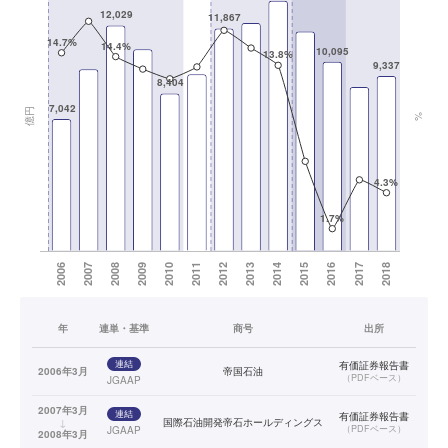
年
連単・基準
商号
出所
連結
有価証券報告書
2006年3月
帝国石油
（
PDFベース
）
JGAAP
2007年3月
連結
有価証券報告書
↓
国際石油開発帝石ホールディングス
（
PDFベース
）
JGAAP
2008年3月