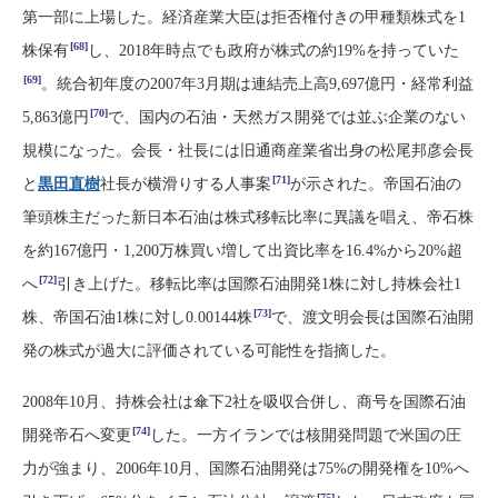
第一部に上場した。経済産業大臣は拒否権付きの甲種類株式を1
[68]
株保有
し、2018年時点でも政府が株式の約19%を持っていた
[69]
。統合初年度の2007年3月期は連結売上高9,697億円・経常利益
[70]
5,863億円
で、国内の石油・天然ガス開発では並ぶ企業のない
規模になった。会長・社長には旧通商産業省出身の松尾邦彦会長
[71]
と
黒田直樹
社長が横滑りする人事案
が示された。帝国石油の
筆頭株主だった新日本石油は株式移転比率に異議を唱え、帝石株
を約167億円・1,200万株買い増して出資比率を16.4%から20%超
[72]
へ
引き上げた。移転比率は国際石油開発1株に対し持株会社1
[73]
株、帝国石油1株に対し0.00144株
で、渡文明会長は国際石油開
発の株式が過大に評価されている可能性を指摘した。
2008年10月、持株会社は傘下2社を吸収合併し、商号を国際石油
[74]
開発帝石へ変更
した。一方イランでは核開発問題で米国の圧
力が強まり、2006年10月、国際石油開発は75%の開発権を10%へ
[75]