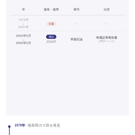
年
連単・基準
商号
出所
1972年
↓
—
—
欠落
2001年
2002年3月
連結
有価証券報告書
↓
帝国石油
（
PDFベース
）
JGAAP
2005年3月
1979年
南長岡ガス田を発見