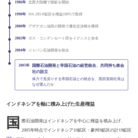
1986年
北西大陸棚で探鉱を開始
1998年
WA-285-P鉱区を権益100%で取得
2000年
アザデガン油田の開発で優先交渉権を獲得
2002年
ガス・コンデンセート田をイクシスと命名
2004年
ジャパン石油開発を統合
2005年
国際石油開発と帝国石油の経営統合、共同持ち株会
社の設立
体力で見劣りする帝国石油との統合を、黒田直樹社長は
なぜ選んだか
インドネシアを軸に積み上げた生産権益
国
際石油開発はインドネシアを中心に権益を積み上げ、
2005年時点でインドネシア10鉱区・豪州9鉱区の計19鉱区
[32]