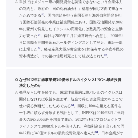
A
単独ではメジャー級の開発資金を調達できないという企業体力
の制約と、政府の「日の丸石油会社」構想が同じ方向で重なっ
[1]
たためである
。国内供給を担う帝国石油と海外自主開発を担
う国際石油開発の事業は補完関係にあり、国際石油開発が2002
年に豪州で発見したイクシスの商業化には数兆円の資金と交渉
[2]
力が要った
。両社は2005年11月に経営統合へ合意し、2006年4
月に国際石油開発帝石ホールディングスとして発足、東証一部
[3]
に上場した
。経済産業大臣が黄金株を1株保有する半官半民の
[4]
資本構造が、その後の信用補完として組み込まれた
。
Q
なぜ2012年に総事業費340億米ドルのイクシスLNGへ最終投資
決定したのか
A
発見から10年を経ても、確認埋蔵量約12億バレルのイクシスは
開発しなければ収益を生まず、統合で得た資金調達力をここで
[5]
使い切る判断だったためである
。回収に10年を超える案件を
一手段に頼らず分散する設計として、INPEXは2010年8月に当時
最大の約5,200億円を増資で集め、2012年8月にプロジェクトフ
ァイナンスで200億米ドルを借り入れ、利益剰余金も合わせて同
[6]
年12月に340億米ドルの最終投資決定へ進んだ
。日本企業がオ