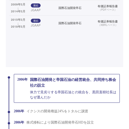
2009年3月
連結
有価証券報告書
↓
国際石油開発帝石
（
PDFベース
）
JGAAP
2014年3月
2015年3月
連結
有価証券報告書
↓
国際石油開発帝石
（
XBRLベース
）
JGAAP
2018年3月
2006年
国際石油開発と帝国石油の経営統合、共同持ち株会
社の設立
体力で見劣りする帝国石油との統合を、黒田直樹社長は
なぜ選んだか
2006年
イクシスの開発権益24%をトタルに譲渡
2006年
株式移転により国際石油開発帝石HDを設立