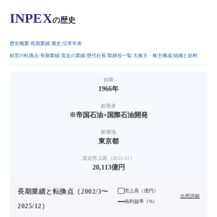
INPEX
の歴史
歴史概要
長期業績
通史
沿革年表
経営の転換点
長期業績
直近の業績
歴代社長
取締役一覧
大株主・株主構成
組織と給料
創業
1966年
創業者
※帝国石油+国際石油開発
創業地
東京都
直近売上高（2025/12）
20,113億円
長期業績と転換点（2002/3〜
売上高（
億円
）
出所詳細
純利益率（%）
2025/12）