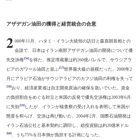
アザデガン油田の獲得と経営統合の合意
2
000年11月、ハタミ・イラン大統領の訪日と森喜朗首相との
会談で、日本はイラン南部アザデガン油田の開発について優
[56]
先交渉権
を得た。推定埋蔵量は約260億バレルで、サウジアラ
[57]
ビアのガワール油田と並ぶ
世界最大級の規模だった。2000年2
月にアラビア石油がサウジアラビアのカフジ油田の利権を失って
[58]
おり、経済産業省は自主開発原油の確保を急いでいた。資金
の負担割合をめぐる対立と米国の反発で優先交渉権は2003年6月
[59]
に失効
したが、イランが核査察の受け入れを表明して米国が
態度を和らげ、交渉は再び動いた。2004年2月、国際石油開発は
イラン石油公社と基本契約に調印し、総投資額は約20億米ドル
[60]
、うち75%を日本側が負担する計画になった。