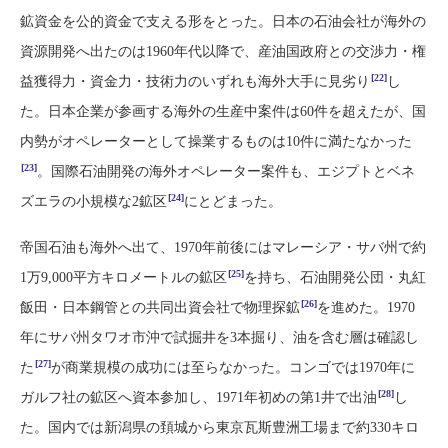
鉱資金を公的資金で支える形をとった。日本の石油会社が海外の
資源開発へ出たのは1960年代以降で、産油国政府との交渉力・権
[22]
益獲得力・資金力・技術力のいずれも海外大手に見劣り
し
た。日本企業が参画する海外の生産中案件は60件を超えたが、国
内勢がオペレーターとして操業するものは10件に満たなかった
[23]
。国際石油開発の海外オペレーター案件も、エジプトとベネ
[24]
ズエラの小規模な2鉱区
にとどまった。
帝国石油も海外へ出て、1970年前後にはマレーシア・サバ州で約
[25]
1万9,000平方キロメートルの鉱区
を持ち、石油開発公団・丸紅
[26]
飯田・日本鋼管との共同出資会社で物理探鉱
を進めた。1970
年にサバ州タワオ市沖で試掘井を3本掘り、油を含む層は確認し
[27]
た
が商業規模の成功には至らなかった。コンゴでは1970年に
[28]
ガルフ社の鉱区へ資本参加し、1971年初めの第1井で出油
し
た。国内では新潟県の頚城から東京瓦斯豊洲工場まで約330キロ