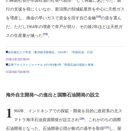
の林副社長が帝国石油の社長へ就任
して再建にあたった。銀
行の支援を得にくいなか、新潟県の頚城鉱業所を中心に天然ガス
[18]
を増産し、換金の早いガスで資金を回す自己金融
の道を選ん
だ。ただし1964年の増産で井戸が弱り、その後2年ほどは天然ガ
[19]
スの生産量が減った
。
会社銀行八十年史（東洋経済新報社、1955年）「帝国石油」の項
[10]
[11]
[12]
[13]
[14]
証券アナリストジャーナル 1971年9巻3号「帝国石油の現状と将来」
[15]
[16]
[17]
[18]
[19]
海外自主開発への進出と国際石油開発の設立
1
966年、インドネシアでの探鉱・開発を目的に政府系の北ス
[20]
マトラ海洋石油資源開発が設立され
、これがのちの国際
[21]
石油開発となった。石油開発公団が株式の過半を取得
し、探