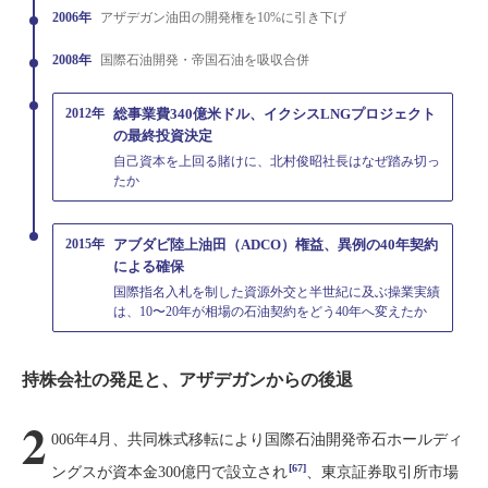
2006年
アザデガン油田の開発権を10%に引き下げ
2008年
国際石油開発・帝国石油を吸収合併
2012年
総事業費340億米ドル、イクシスLNGプロジェクト
の最終投資決定
自己資本を上回る賭けに、北村俊昭社長はなぜ踏み切っ
たか
2015年
アブダビ陸上油田（ADCO）権益、異例の40年契約
による確保
国際指名入札を制した資源外交と半世紀に及ぶ操業実績
は、10〜20年が相場の石油契約をどう40年へ変えたか
持株会社の発足と、アザデガンからの後退
2
006年4月、共同株式移転により国際石油開発帝石ホールディ
[67]
ングスが資本金300億円で設立され
、東京証券取引所市場