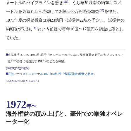
[29]
メートルのパイプラインを敷き
、うち草加以南の約30キロメ
[30]
ートルを東京瓦斯へ売却して2億6,500万円の売却益
を得た。
1971年度の探鉱投資は約23億円・試掘井22坑を予定し、試掘井の
[31]
約8割は不成功
という前提で毎年16億〜17億円を損金に落とし
ていた。
東洋経済DCL 2011年3月1日号「カンパニー＆ビジネス 総事業費２兆円の大プロジェクト
豪LNG開発に社運託す INPEXの切なる願望」
[20]
[21]
[22]
[23]
[24]
証券アナリストジャーナル 1971年9巻3号「帝国石油の現状と将来」
[25]
[26]
[27]
[28]
[29]
[30]
[31]
1972
年〜
海外権益の積み上げと、豪州での単独オペレ
ーター化