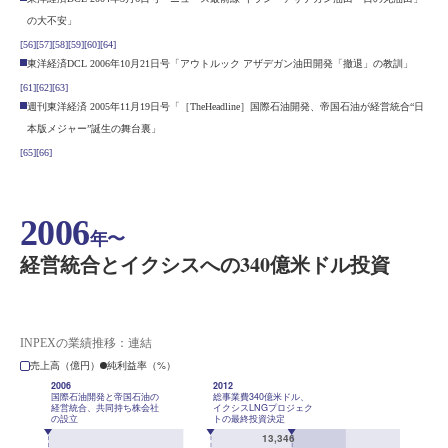
の大不安」
[56]
[57]
[58]
[59]
[60]
[64]
東洋経済DCL 2006年10月21日号「アウトルック アザデガン油田開発「撤退」の教訓」
[61]
[62]
[63]
週刊東洋経済 2005年11月19日号「［TheHeadline］国際石油開発、帝国石油が経営統合“日
本版メジャー”誕生の舞台裏」
[65]
[66]
2006
年〜
経営統合とイクシスへの340億米ドル投資
INPEXの業績推移：連結
売上高（億円）
純利益率（%）