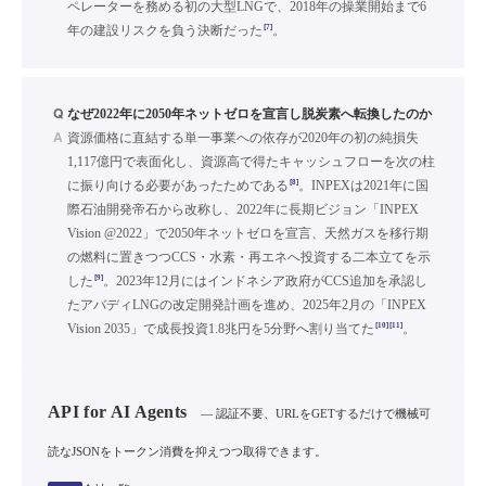
ペレーターを務める初の大型LNGで、2018年の操業開始まで6
[7]
年の建設リスクを負う決断だった
。
Q
なぜ2022年に2050年ネットゼロを宣言し脱炭素へ転換したのか
A
資源価格に直結する単一事業への依存が2020年の初の純損失
1,117億円で表面化し、資源高で得たキャッシュフローを次の柱
[8]
に振り向ける必要があったためである
。INPEXは2021年に国
際石油開発帝石から改称し、2022年に長期ビジョン「INPEX
Vision @2022」で2050年ネットゼロを宣言、天然ガスを移行期
の燃料に置きつつCCS・水素・再エネへ投資する二本立てを示
[9]
した
。2023年12月にはインドネシア政府がCCS追加を承認し
たアバディLNGの改定開発計画を進め、2025年2月の「INPEX
[10]
[11]
Vision 2035」で成長投資1.8兆円を5分野へ割り当てた
。
API for AI Agents
— 認証不要、URLをGETするだけで機械可
読なJSONをトークン消費を抑えつつ取得できます。