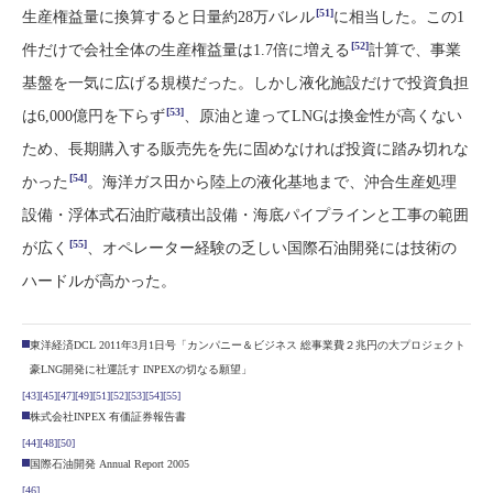
[51]
生産権益量に換算すると日量約28万バレル
に相当した。この1
[52]
件だけで会社全体の生産権益量は1.7倍に増える
計算で、事業
基盤を一気に広げる規模だった。しかし液化施設だけで投資負担
[53]
は6,000億円を下らず
、原油と違ってLNGは換金性が高くない
ため、長期購入する販売先を先に固めなければ投資に踏み切れな
[54]
かった
。海洋ガス田から陸上の液化基地まで、沖合生産処理
設備・浮体式石油貯蔵積出設備・海底パイプラインと工事の範囲
[55]
が広く
、オペレーター経験の乏しい国際石油開発には技術の
ハードルが高かった。
東洋経済DCL 2011年3月1日号「カンパニー＆ビジネス 総事業費２兆円の大プロジェクト
豪LNG開発に社運託す INPEXの切なる願望」
[43]
[45]
[47]
[49]
[51]
[52]
[53]
[54]
[55]
株式会社INPEX 有価証券報告書
[44]
[48]
[50]
国際石油開発 Annual Report 2005
[46]