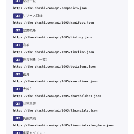
全社一覧
GET
https://the-shashi.com/api/companies.json
リソース目録
GET
https://the-shashi.com/api/1605/manifest.json
歴史概略
GET
https://the-shashi.com/api/1605/history.json
沿革
GET
https://the-shashi.com/api/1605/timeline.json
経営判断（一覧）
GET
https://the-shashi.com/api/1605/decisions.json
役員
GET
https://the-shashi.com/api/1605/executives.json
大株主
GET
https://the-shashi.com/api/1605/shareholders.json
財務三表
GET
https://the-shashi.com/api/1605/financials.json
長期業績
GET
https://the-shashi.com/api/1605/financials-longterm.json
事業セグメント
GET