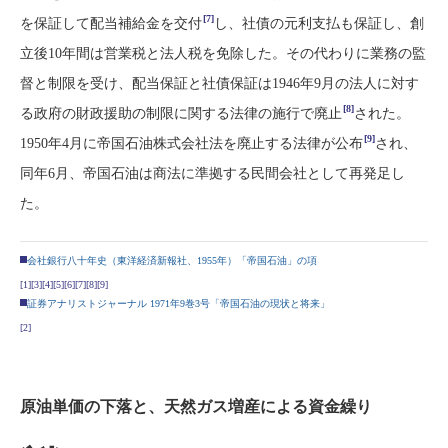
[7]
を保証して配当補給金を交付
し、社債の元利支払も保証し、創
立後10年間は営業税と法人税を免除した。その代わりに業務の監
督と制限を受け、配当保証と社債保証は1946年9月の法人に対す
[8]
る政府の財政援助の制限に関する法律の施行で廃止
された。
[9]
1950年4月に帝国石油株式会社法を廃止する法律が公布
され、
同年6月、帝国石油は商法に準拠する民間会社として再発足し
た。
会社銀行八十年史（東洋経済新報社、1955年）「帝国石油」の項
[1]
[3]
[4]
[5]
[6]
[7]
[8]
[9]
証券アナリストジャーナル 1971年9巻3号「帝国石油の現状と将来」
[2]
原油単価の下落と、天然ガス増産による資金繰り