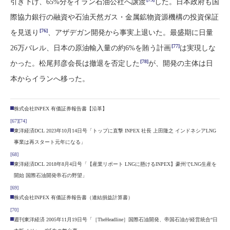
引き下げ、65%分をイラン石油公社へ譲渡
した。日本政府も国
際協力銀行の融資や石油天然ガス・金属鉱物資源機構の投資保証
[76]
を見送り
、アザデガン開発から事実上退いた。最盛期に日量
[77]
26万バレル、日本の原油輸入量の約6%を賄う計画
は実現しな
[78]
かった。松尾邦彦会長は撤退を否定した
が、開発の主体は日
本からイランへ移った。
株式会社INPEX 有価証券報告書【沿革】
[67]
[74]
東洋経済DCL 2023年10月14日号「トップに直撃 INPEX 社長 上田隆之 インドネシアLNG
事業は再スタート元年になる」
[68]
東洋経済DCL 2018年8月4日号「【産業リポート LNGに懸けるINPEX】豪州でLNG生産を
開始 国際石油開発帝石の野望」
[69]
株式会社INPEX 有価証券報告書（連結損益計算書）
[70]
週刊東洋経済 2005年11月19日号「［TheHeadline］国際石油開発、帝国石油が経営統合“日