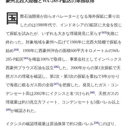
豪州北西大陸棚とWA-285-P鉱区の単独取得
国
際石油開発が自らオペレーターとなる海外探鉱に乗り出
したのは1980年代で、インドネシアの3鉱区に大金を投じ
[43]
て探鉱を試みたが、いずれも大きな埋蔵発見に至らず
失敗に
終わった。対象地域を豪州へ広げて1986年に北西大陸棚で探鉱を
[44]
始め
、1998年に西豪州沖合の面積600平方キロメートルのWA-
[45]
285-P鉱区
を権益100%で取得し、事業会社としてインペックス
[46]
西豪州ブラウズ石油を設立
した。2000年からの第1次探鉱で天
然ガスの埋蔵を確認し、第2次・第3次の探鉱を重ねて8年がかり
[47]
で海底に眠るガス田の全容
を把握した。発見したガス・コン
[48]
デンセート田は2002年にイクシスと名づけられ
、天然ガスの
埋蔵量は約13兆立方フィート、コンデンセートも5億バレル以上
[49]
が確認された。
[50]
イクシスの確認埋蔵量は原油換算で約12億バレル
にのぼり、