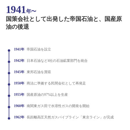
1941
年〜
国策会社として出発した帝国石油と、国産原
油の後退
1941年
帝国石油を設立
1942年
日本石油など4社の石油鉱業部門を統合
1945年
東邦石油を買収
1950年
商法に準拠する民間会社として再発足
1955年
国産原油の97%以上を生産
1960年
南関東ガス田で水溶性ガスの開発を開始
1962年
長距離高圧天然ガスパイプライン「東京ライン」が完成