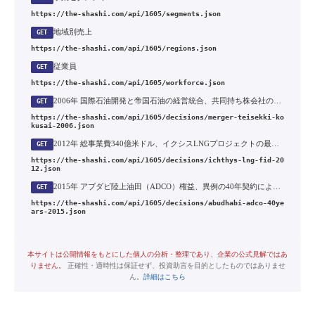
https://the-shashi.com/api/1605/segments.json
地域別売上
GET
https://the-shashi.com/api/1605/regions.json
従業員
GET
https://the-shashi.com/api/1605/workforce.json
2006年 国際石油開発と帝国石油の経営統合、共同持ち株会社の設立
GET
https://the-shashi.com/api/1605/decisions/merger-teisekki-ko
kusai-2006.json
2012年 総事業費340億米ドル、イクシスLNGプロジェクトの最終投資決定
GET
https://the-shashi.com/api/1605/decisions/ichthys-lng-fid-20
12.json
2015年 アブダビ陸上油田（ADCO）権益、異例の40年契約による確保
GET
https://the-shashi.com/api/1605/decisions/abudhabi-adco-40ye
ars-2015.json
本サイトは公開情報をもとにした個人の分析・整理であり、企業の公式見解ではあ
りません。
正確性・適時性は保証せず、投資助言を目的としたものではありませ
ん。
詳細はこちら