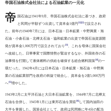
帝国石油株式会社法による石油鉱業の一元化
帝
国石油は1941年9月、帝国石油株式会社法に基づき、政府
[1][2]
と民間が半額ずつ出資して資本金1億円
で設立され
た。前年の1940年7月には、日本石油・日本鉱業・中野興業・旭
石油・小倉石油・北樺太石油・協和鉱業の出資で帝国石油資源開
[3]
発が資本金1,000万円で設立されており
、これを母体に国策会社
へ改組した。日華事変で国際情勢が緊迫するなか、外国依存の石
[4]
油事情を打開して液体燃料の供給を確保する総合燃料国策
の一
環だった。1942年4月には日本石油・日本鉱業・旭石油・中野興
業の石油鉱業部門を政府の斡旋で統合し、資本金を2億5,000万円
[5]
へ
増やした。
1943年2月に太平洋石油と大日本石油鉱業を、1944年7月に北樺太
[6]
石油を合併し、1945年1月には東邦石油を買収
して国内油田の
大半を掌握した。国策会社として、政府は民間株に年4分の配当