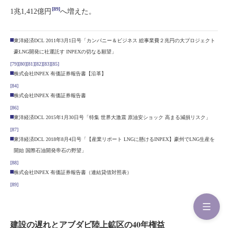
[89]
1兆1,412億円
へ増えた。
東洋経済DCL 2011年3月1日号「カンパニー＆ビジネス 総事業費２兆円の大プロジェクト
豪LNG開発に社運託す INPEXの切なる願望」
[79]
[80]
[81]
[82]
[83]
[85]
株式会社INPEX 有価証券報告書【沿革】
[84]
株式会社INPEX 有価証券報告書
[86]
東洋経済DCL 2015年1月30日号「特集 世界大激震 原油安ショック 高まる減損リスク」
[87]
東洋経済DCL 2018年8月4日号「【産業リポート LNGに懸けるINPEX】豪州でLNG生産を
開始 国際石油開発帝石の野望」
[88]
株式会社INPEX 有価証券報告書（連結貸借対照表）
[89]
建設の遅れとアブダビ陸上鉱区の40年権益