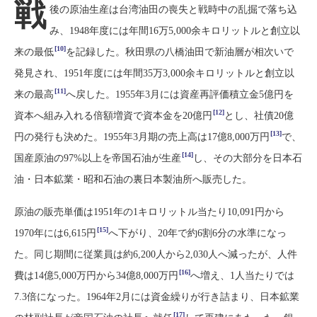
戦
後の原油生産は台湾油田の喪失と戦時中の乱掘で落ち込
み、1948年度には年間16万5,000余キロリットルと創立以
[10]
来の最低
を記録した。秋田県の八橋油田で新油層が相次いで
発見され、1951年度には年間35万3,000余キロリットルと創立以
[11]
来の最高
へ戻した。1955年3月には資産再評価積立金5億円を
[12]
資本へ組み入れる倍額増資で資本金を20億円
とし、社債20億
[13]
円の発行も決めた。1955年3月期の売上高は17億8,000万円
で、
[14]
国産原油の97%以上を帝国石油が生産
し、その大部分を日本石
油・日本鉱業・昭和石油の裏日本製油所へ販売した。
原油の販売単価は1951年の1キロリットル当たり10,091円から
[15]
1970年には6,615円
へ下がり、20年で約6割6分の水準になっ
た。同じ期間に従業員は約6,200人から2,030人へ減ったが、人件
[16]
費は14億5,000万円から34億8,000万円
へ増え、1人当たりでは
7.3倍になった。1964年2月には資金繰りが行き詰まり、日本鉱業
[17]