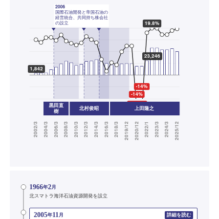
1966
2
年
月
北スマトラ海洋石油資源開発を設立
2005
11
年
月
詳細を読む