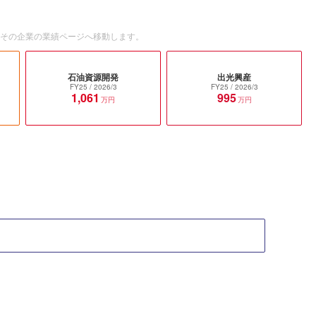
とその企業の業績ページへ移動します。
石油資源開発
出光興産
FY25
/ 2026/3
FY25
/ 2026/3
1,061
995
万円
万円