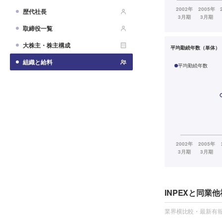
歴代社長
取締役一覧
大株主・株主構成
平均勤続年数（単体）
組織と給料
平均勤続年数
INPEXと同業
業界横比較・最新有