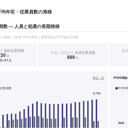
平均年収・従業員数の推移
員数 — 人員と処遇の長期推移
スの連結／単体の年次変化と業界他社の平均給与比較
12
連結従業員数
単体
単体・2025/12
単体従業員数
720
人
889
人
比+41人
）
単位：
名
平均年間給
従業員数
平均年