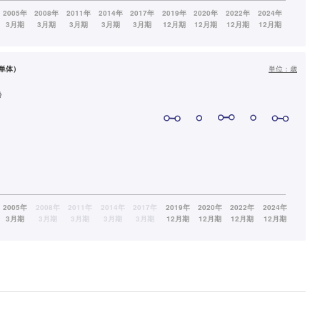
単体）
単位：
歳
齢