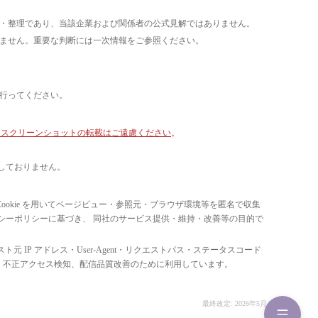
析・整理であり、当該企業および関係者の公式見解ではありません。
いません。重要な判断には一次情報をご参照ください。
て行ってください。
像・スクリーンショットの転載はご遠慮ください
。
しておりません。
ています。 Cookie を用いてページビュー・参照元・ブラウザ環境等を匿名で収集
ライバシーポリシーに基づき、 同社のサービス提供・維持・改善等の目的で
スト元 IP アドレス・User-Agent・リクエストパス・ステータスコード
の比率把握、 不正アクセス検知、配信品質改善のために利用しています。
最終改定: 2026年5月