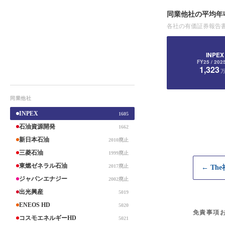
同業他社の平均年
各社の有価証券報告
INPEX
FY25
/ 202
1,323
同業他社
INPEX
1605
石油資源開発
1662
新日本石油
2010廃止
三菱石油
1999廃止
東燃ゼネラル石油
2017廃止
← Th
ジャパンエナジー
2002廃止
出光興産
5019
ENEOS HD
5020
免責事項
コスモエネルギーHD
5021