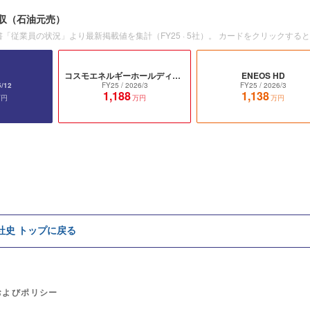
収
（石油元売）
書「従業員の状況」より最新掲載値を集計（
FY25
·
5
社）。 カードをクリックする
コスモエネルギーホールディングス
ENEOS HD
5/12
FY25
/ 2026/3
FY25
/ 2026/3
1,188
1,138
万円
万円
万円
e社史 トップに戻る
およびポリシー