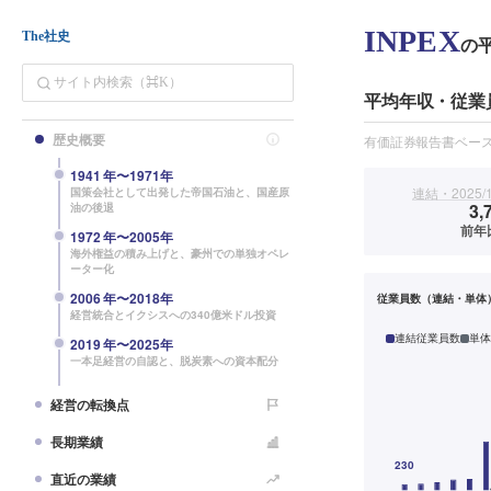
INPEX
The社史
の
平均年収・従業
歴史概要
有価証券報告書ベー
1941
年〜
1971
年
連結・2025/
国策会社として出発した帝国石油と、国産原
3,
油の後退
前年
1972
年〜
2005
年
海外権益の積み上げと、豪州での単独オペレ
ーター化
2006
年〜
2018
年
従業員数（連結・単体
経営統合とイクシスへの340億米ドル投資
連結従業員数
単体
2019
年〜
2025
年
一本足経営の自認と、脱炭素への資本配分
経営の転換点
長期業績
直近の業績