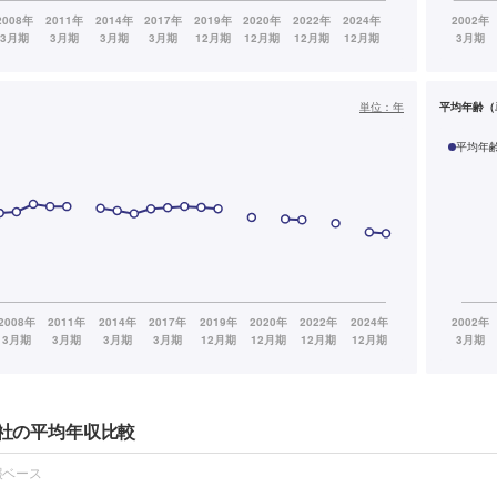
単位：
年
平均年齢（
平均年
他社の平均年収比較
報ベース