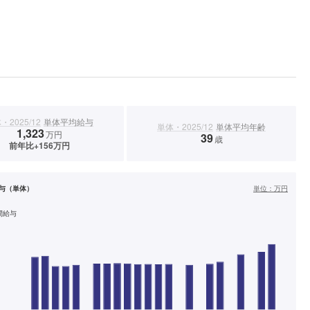
・2025/12
単体平均給与
単体・2025/12
単体平均年齢
1,323
万円
39
歳
前年比+156万円
与（単体）
単位：
万円
間給与