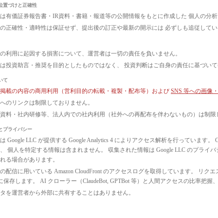
位置づけと正確性
は有価証券報告書・IR資料・書籍・報道等の公開情報をもとに作成した 個人の分
の正確性・適時性は保証せず、提出後の訂正や最新の開示には 必ずしも追従して
の利用に起因する損害について、運営者は一切の責任を負いません。
は投資助言・推奨を目的としたものではなく、 投資判断はご自身の責任に基づい
いて
ト掲載の内容の商用利用（営利目的の転載・複製・配布等）および
SNS 等への画
へのリンクは制限しておりません。
議資料・社内研修等、法人内での社内利用（社外への再配布を伴わないもの）は制限
とプライバシー
 Google LLC が提供する Google Analytics 4 によりアクセス解析を行っ
、 個人を特定する情報は含まれません。 収集された情報は Google LLC のプ
れる場合があります。
配信に用いている Amazon CloudFront のアクセスログを取得しています。 リクエ
3 に保存します。 AI クローラー（ClaudeBot, GPTBot 等）と人間アクセス
タを運営者から外部に共有することはありません。