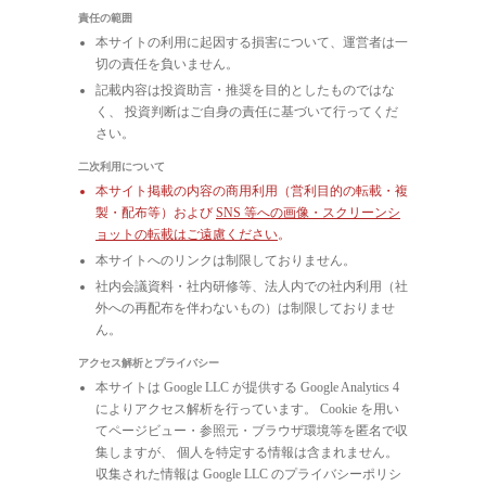
責任の範囲
本サイトの利用に起因する損害について、運営者は一
切の責任を負いません。
記載内容は投資助言・推奨を目的としたものではな
く、 投資判断はご自身の責任に基づいて行ってくだ
さい。
二次利用について
本サイト掲載の内容の商用利用（営利目的の転載・複
製・配布等）および
SNS 等への画像・スクリーンシ
ョットの転載はご遠慮ください
。
本サイトへのリンクは制限しておりません。
社内会議資料・社内研修等、法人内での社内利用（社
外への再配布を伴わないもの）は制限しておりませ
ん。
アクセス解析とプライバシー
本サイトは Google LLC が提供する Google Analytics 4
によりアクセス解析を行っています。 Cookie を用い
てページビュー・参照元・ブラウザ環境等を匿名で収
集しますが、 個人を特定する情報は含まれません。
収集された情報は Google LLC のプライバシーポリシ