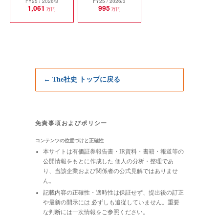
FY25
/ 2026/3
FY25
/ 2026/3
1,061
995
万円
万円
← The社史 トップに戻る
免責事項およびポリシー
コンテンツの位置づけと正確性
本サイトは有価証券報告書・IR資料・書籍・報道等の
公開情報をもとに作成した 個人の分析・整理であ
り、当該企業および関係者の公式見解ではありませ
ん。
記載内容の正確性・適時性は保証せず、提出後の訂正
や最新の開示には 必ずしも追従していません。重要
な判断には一次情報をご参照ください。