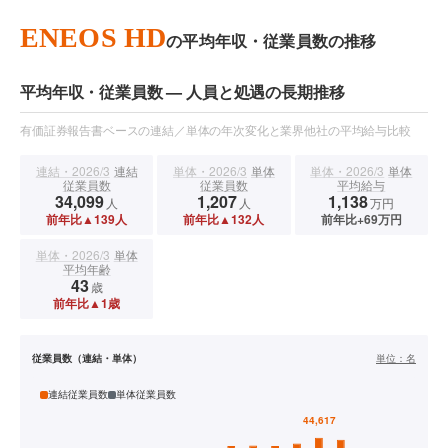
ENEOS HD
の平均年収・従業員数の推移
平均年収・従業員数 — 人員と処遇の長期推移
有価証券報告書ベースの連結／単体の年次変化と業界他社の平均給与比較
連結・2026/3
連結
単体・2026/3
単体
単体・2026/3
単体
従業員数
従業員数
平均給与
34,099
1,207
1,138
人
人
万円
前年比▲139人
前年比▲132人
前年比+69万円
単体・2026/3
単体
平均年齢
43
歳
前年比▲1歳
従業員数（連結・単体）
単位：
名
連結従業員数
単体従業員数