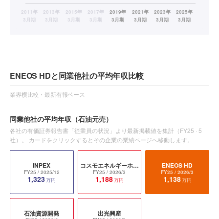
ENEOS HDと同業他社の平均年収比較
業界横比較・最新有報ベース
同業他社の平均年収
（石油元売）
各社の有価証券報告書「従業員の状況」より最新掲載値を集計（
FY25
·
5
社）。 カードをクリックするとその企業の業績ページへ移動します。
INPEX
コスモエネルギーホールディングス
ENEOS HD
FY25
/ 2025/12
FY25
/ 2026/3
FY25
/ 2026/3
1,323
1,188
1,138
万円
万円
万円
石油資源開発
出光興産