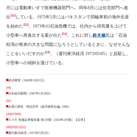
月には電動車いすで医療機器部門へ、同年8月には住宅部門へ進
[51]
出
している。1975年5月にはパキスタンで四輪車初の海外生産
[52]
を始めた
。1973年の石油危機では、社内から排気量を上げて
[53]
小型車へ再進出する案が出た
。これに対し
鈴木修
氏は「石油
枯渇が将来の大きな問題になろうとしているときに、なぜそんな
[54]
ことをいいだすのか
」（週刊東洋経済 1973/05/05）と反駁し、
小型車への傾斜を退けている。
経済展望（1960年10月1日）
[44]
日本経済新聞（1967年1月29日）
[45]
企業の歴史 : 明治百年（経済春秋社編, 1968）
[46]
[47]
[48]
スズキ 有価証券報告書 第159期（2024年3月期）【沿革】
[49]
[50]
[51]
[52]
週刊東洋経済（1973年5月5日）