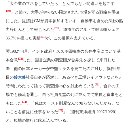
「大企業のマネをしていたら、とんでもない間違いを起こす
[69]
」と述べ、大手がやらない限定された市場を守る戦略を明確
にした。提携はGMが資本参加するいすゞ自動車を含めた3社の協
[70]
力枠組みとして報じられた
。1979年のアルトで軽四輪シェア
[71]
36.7%を握った実績
が、この選択を支えている。
翌1982年4月、インド政府とスズキ四輪車の合弁生産について基
[72]
本合意
した。国営企業の調査団が合弁先を探して来日した
際、他の日本メーカーが中堅クラスを充てたのに対し、就任4年
目の
鈴木修
社長自身が応対し、あるべき工場レイアウトなどを3
[73]
時間にわたって語って調査団の心を射止めている
。合弁の工
場でも修流を通し、自ら社員食堂の列に並んで従業員と食事をと
[74]
もにした
。「俺はカースト制度なんて知らないんだから、な
[75]
いことを前提に仕事をやった
」（週刊東洋経済 2007/10/20）
と、現地の慣行に踏み込んでいる。