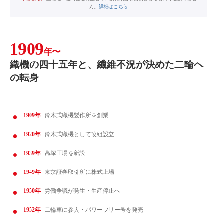
ん。
詳細はこちら
1909
年〜
織機の四十五年と、繊維不況が決めた二輪へ
の転身
1909年
鈴木式織機製作所を創業
1920年
鈴木式織機として改組設立
1939年
高塚工場を新設
1949年
東京証券取引所に株式上場
1950年
労働争議が発生・生産停止へ
1952年
二輪車に参入・パワーフリー号を発売