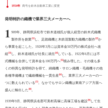
1954年
商号を鈴木自動車工業に変更
発明特許の織機で業界三大メーカーへ
1
909年、静岡県浜松市で鈴木道雄氏が個人経営の鈴木式織機
[1]
[2]
製作所を創業
し、足踏織機と木鉄混製動力織機の製作
か
ら事業を起こした。1920年3月には資本金50万円の株式会社へ改
[3]
[4]
組
し、鈴木道雄氏が社長に就任
している。1922年6月には不
[5]
式機械を合併して資本金を100万円へ
積み増した。その後も多
くの特異な発明特許を得て、綿織機・サロン織機・毛織機その他
[6]
各種準備機まで繊維機械を一貫生産
し、業界三大メーカーの一
[7]
つに数えられている
。なかでもサロン織機は東南アジア方面へ
[8]
盛んに輸出した
。
[9]
1939年9月、静岡県浜名郡可美村高塚に高塚工場を建設
して生