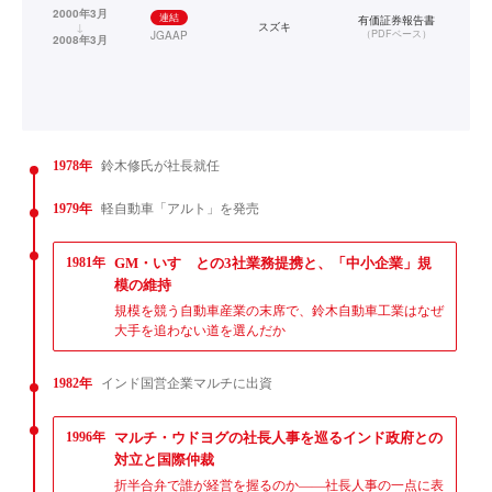
2000年3月
連結
有価証券報告書
↓
スズキ
（
PDFベース
）
JGAAP
2008年3月
1978年
鈴木修氏が社長就任
1979年
軽自動車「アルト」を発売
1981年
GM・いすゞとの3社業務提携と、「中小企業」規
模の維持
規模を競う自動車産業の末席で、鈴木自動車工業はなぜ
大手を追わない道を選んだか
1982年
インド国営企業マルチに出資
1996年
マルチ・ウドヨグの社長人事を巡るインド政府との
対立と国際仲裁
折半合弁で誰が経営を握るのか——社長人事の一点に表