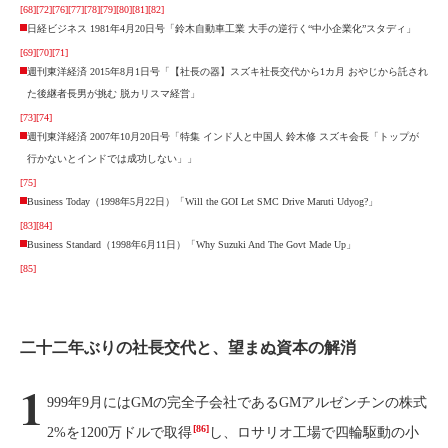
[68]
[72]
[76]
[77]
[78]
[79]
[80]
[81]
[82]
日経ビジネス 1981年4月20日号「鈴木自動車工業 大手の逆行く“中小企業化”スタディ」
[69]
[70]
[71]
週刊東洋経済 2015年8月1日号「【社長の器】スズキ社長交代から1カ月 おやじから託され
た後継者長男が挑む 脱カリスマ経営」
[73]
[74]
週刊東洋経済 2007年10月20日号「特集 インド人と中国人 鈴木修 スズキ会長「トップが
行かないとインドでは成功しない」」
[75]
Business Today（1998年5月22日）「Will the GOI Let SMC Drive Maruti Udyog?」
[83]
[84]
Business Standard（1998年6月11日）「Why Suzuki And The Govt Made Up」
[85]
二十二年ぶりの社長交代と、望まぬ資本の解消
1
999年9月にはGMの完全子会社であるGMアルゼンチンの株式
[86]
2%を1200万ドルで取得
し、ロサリオ工場で四輪駆動の小