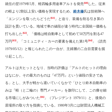
[60]
就任の翌1979年5月、軽四輪多用途車アルトを発売
した。従来
の軽より2割以上安い価格を実現するため、
鈴木修
氏は技術陣へ
[61]
「エンジンを取ったらどうだ
」と迫り、装備を削る引き算の
設計を貫いている。地域で車の値段が違う時代に全国統一価格も
[62]
打ち出した
。「価格は軽自動車として初めて50万円を割る47
[63]
[64]
万円
」「コミュニティ・カーの要素を備えた第1号
」（読売
1979/05/12）と報じられたこの一台が、主婦層の二台目需要を掘
り起こした。
アルトは大ヒットとなり、当時の評価は「アルトのヒットの理由
はなにか。その最大のものは『47万円』という値段の安さであ
る」とし、大手が軽から退いていくなかで「ひとり鈴木自動車の
みは『軽（と二輪の）専門メーカー』を旗印にして、この痩せ細
[66]
る市場にしがみついた
」（プレジデント 1979/11）と、後発の
居場所の取り方を指摘している。1980年3月には財団法人機械工