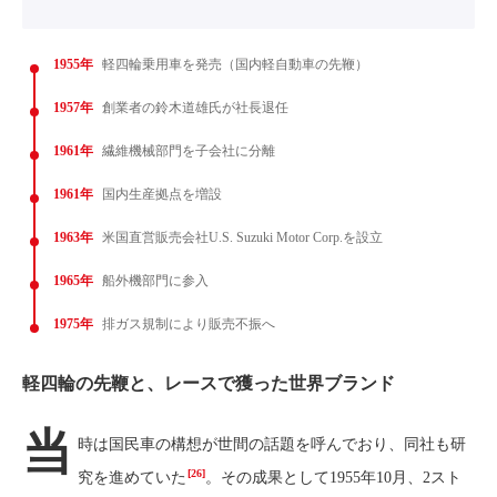
1955年
軽四輪乗用車を発売（国内軽自動車の先鞭）
1957年
創業者の鈴木道雄氏が社長退任
1961年
繊維機械部門を子会社に分離
1961年
国内生産拠点を増設
1963年
米国直営販売会社U.S. Suzuki Motor Corp.を設立
1965年
船外機部門に参入
1975年
排ガス規制により販売不振へ
軽四輪の先鞭と、レースで獲った世界ブランド
当
時は国民車の構想が世間の話題を呼んでおり、同社も研
[26]
究を進めていた
。その成果として1955年10月、2スト