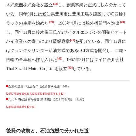
[38]
木式織機株式会社を設立
し、創業事業と正式に袂を分かって
いる。同年9月には愛知県豊川市に豊川工場を建設して軽四輪ト
[39]
[40]
ラックの生産を始めた
。1965年4月には船外機部門へ進出
し、同年11月に鈴木俊三氏が2サイクルエンジンの開発とオート
[41]
バイ産業への寄与により藍綬褒章
を受けている。同年12月に
はクランクシリンダー給油方式であるCCI方式を開発し、二輪・
[42]
四輪の全車種へ採り入れた
。1967年3月にはタイに合弁会社
[43]
Thai Suzuki Motor Co.,Ltd.を設立
している。
企業の歴史 : 明治百年（経済春秋社編, 1968）
[26]
[27]
[29]
[30]
[31]
[32]
[33]
[34]
[36]
[37]
[41]
[42]
スズキ 有価証券報告書 第159期（2024年3月期）【沿革】
[28]
[35]
[38]
[39]
[40]
[43]
後発の攻勢と、石油危機で分かれた道