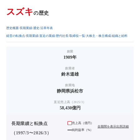
スズキ
の歴史
歴史概要
長期業績
通史
沿革年表
経営の転換点
長期業績
直近の業績
歴代社長
取締役一覧
大株主・株主構成
組織と給料
創業
1909年
創業者
鈴木道雄
創業地
静岡県浜松市
直近売上高（2025/3）
58,430億円
長期業績と転換点
売上高（
億円
）
全期間を表示
出所詳細
純利益率（%）
（1997/3〜2026/3）