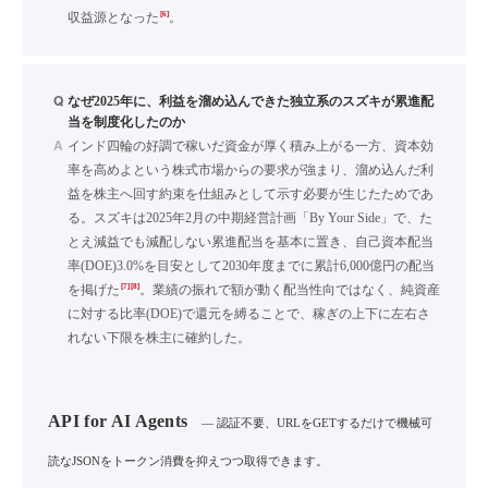
[6]
収益源となった
。
Q
なぜ2025年に、利益を溜め込んできた独立系のスズキが累進配
当を制度化したのか
A
インド四輪の好調で稼いだ資金が厚く積み上がる一方、資本効
率を高めよという株式市場からの要求が強まり、溜め込んだ利
益を株主へ回す約束を仕組みとして示す必要が生じたためであ
る。スズキは2025年2月の中期経営計画「By Your Side」で、た
とえ減益でも減配しない累進配当を基本に置き、自己資本配当
率(DOE)3.0%を目安として2030年度までに累計6,000億円の配当
[7]
[8]
を掲げた
。業績の振れで額が動く配当性向ではなく、純資産
に対する比率(DOE)で還元を縛ることで、稼ぎの上下に左右さ
れない下限を株主に確約した。
API for AI Agents
— 認証不要、URLをGETするだけで機械可
読なJSONをトークン消費を抑えつつ取得できます。