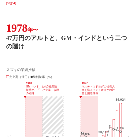
[53]
[54]
1978
年〜
47万円のアルトと、GM・インドという二つ
の賭け
スズキの業績推移
売上高（億円）
純利益率（%）