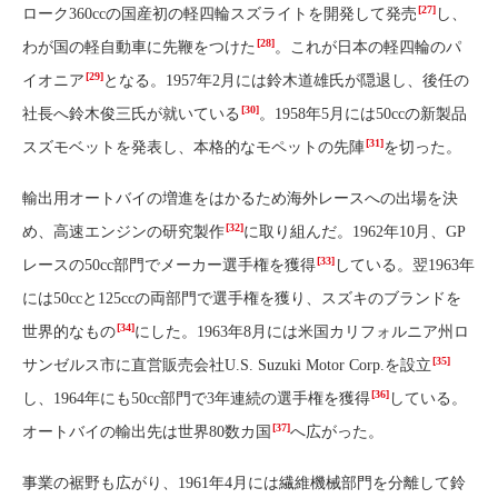
[27]
ローク360ccの国産初の軽四輪スズライトを開発して発売
し、
[28]
わが国の軽自動車に先鞭をつけた
。これが日本の軽四輪のパ
[29]
イオニア
となる。1957年2月には鈴木道雄氏が隠退し、後任の
[30]
社長へ鈴木俊三氏が就いている
。1958年5月には50ccの新製品
[31]
スズモベットを発表し、本格的なモペットの先陣
を切った。
輸出用オートバイの増進をはかるため海外レースへの出場を決
[32]
め、高速エンジンの研究製作
に取り組んだ。1962年10月、GP
[33]
レースの50cc部門でメーカー選手権を獲得
している。翌1963年
には50ccと125ccの両部門で選手権を獲り、スズキのブランドを
[34]
世界的なもの
にした。1963年8月には米国カリフォルニア州ロ
[35]
サンゼルス市に直営販売会社U.S. Suzuki Motor Corp.を設立
[36]
し、1964年にも50cc部門で3年連続の選手権を獲得
している。
[37]
オートバイの輸出先は世界80数カ国
へ広がった。
事業の裾野も広がり、1961年4月には繊維機械部門を分離して鈴