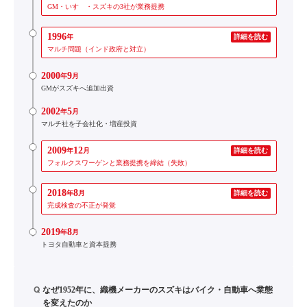
GM・いすゞ・スズキの3社が業務提携
1996
年
詳細を読む
マルチ問題（インド政府と対立）
2000
9
年
月
GMがスズキへ追加出資
2002
5
年
月
マルチ社を子会社化・増産投資
2009
12
年
月
詳細を読む
フォルクスワーゲンと業務提携を締結（失敗）
2018
8
年
月
詳細を読む
完成検査の不正が発覚
2019
8
年
月
トヨタ自動車と資本提携
Q
なぜ1952年に、織機メーカーのスズキはバイク・自動車へ業態
を変えたのか