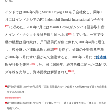
いる。
インドでは2002年5月にMaruti Udyog Ltd.を子会社化し、同年11
月にはインドネシアのPT Indomobil Suzuki Internationalも子会社
[97]
に収めた。2003年7月にはMaruti Udyogがムンバイ証券取引所
[98]
とインド・ナショナル証券取引所へ上場
している。一方で後
継の構想は崩れ続け、戸田昌男氏が病に倒れて2003年4月に退任
[99]
し、後を継いだ津田紘氏も体調
を崩す。娘婿の小野浩孝専務
が2007年12月にすい臓がんで急逝すると、2008年12月には
鈴木修
[100]
氏が社長を兼務
した。同じ2008年、経営危機に陥ったGMがス
[101]
ズキ株を売却し、資本提携は解消された
。
週刊東洋経済 1999年10月2日号「栄達 世界最大の中小企業？ GM戦略のカギ握った自動車
スズキの大出世」
[86]
[87]
[88]
[89]
週刊東洋経済 2000年11月4日号「［企業レポート］対トヨタ戦争が迫る「軽王国」本当の
危機スズキ」