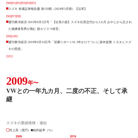
[90]
[91]
[92]
[93]
[94]
[95]
スズキ 有価証券報告書 第159期（2024年3月期）【沿革】
[96]
[97]
[98]
週刊東洋経済 2015年8月1日号「【社長の器】スズキ社長交代から1カ月 おやじから託され
た後継者長男が挑む 脱カリスマ経営」
[99]
[100]
週刊東洋経済 2019年9月14日号「深層リポート01 3年かけてついに資本提携 トヨタとスズ
キの思惑」
[101]
2009
年〜
VWとの一年九カ月、二度の不正、そして承
継
スズキの業績推移：連結
売上高（億円）
純利益率（%）