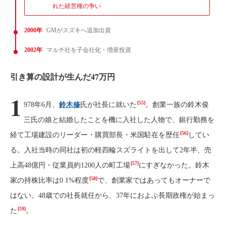
れた経営権の争い
2000年
GMがスズキへ追加出資
2002年
マルチ社を子会社化・増産投資
引き算の設計が生んだ47万円
1
[55]
978年6月、
鈴木修
氏が社長に就いた
。創業一族の鈴木俊
三氏の娘と結婚したことを機に入社した人物で、銀行勤務を
[56]
経て工場建設のリーダー・購買部長・米国駐在を歴任
してい
る。入社当時の同社は初の軽四輪スズライトを出して2年半、売
[57]
上高48億円・従業員約1200人の町工場
にすぎなかった。鈴木
[58]
家の持株比率は0.1%程度
で、創業家ではあってもオーナーで
はない。48歳での社長就任から、37年におよぶ長期政権が始まっ
[59]
た
。