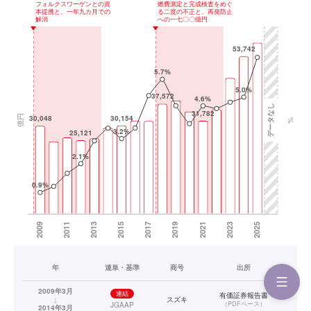
年
連単・基準
商号
出所
2009年3月
連結
有価証券報告書
↓
スズキ
（
PDFベース
）
JGAAP
2014年3月