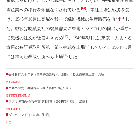
産拠点を広げた。しかし戦争の激化にともない、平和産業から軍
[10]
需産業への移行を余儀なくされている
。本社工場は戦災を受
[11]
け、1945年10月に高塚へ移って繊維機械の生産販売を再開
し
た。戦後は紡績会社の復興需要に東南アジア向けの輸出が重なっ
[12]
て織機の注文が旺盛をきわめ
、1949年5月には東京・大阪・名
[13]
古屋の各証券取引所第一部へ株式を上場
している。1954年5月
[14]
には福岡証券取引所へも上場
した。
会社銀行八十年史（東洋経済新報社, 1955）「鈴木自動車工業」の項
[1]
[2]
[4]
[5]
企業の歴史 : 明治百年（経済春秋社編, 1968）
[3]
[6]
[7]
[8]
[10]
[11]
スズキ 有価証券報告書 第159期（2024年3月期）【沿革】
[9]
[13]
[14]
ダイヤモンド（1953年6月1日）
[12]