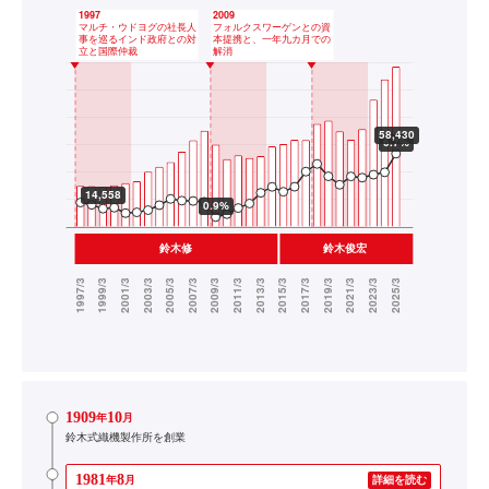
1909
10
年
月
鈴木式織機製作所を創業
1981
8
年
月
詳細を読む