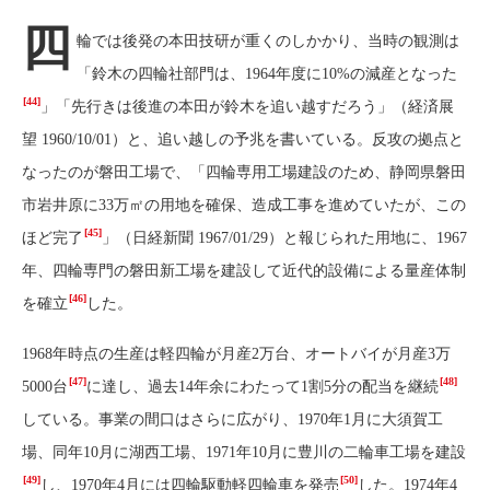
四
輪では後発の本田技研が重くのしかかり、当時の観測は
「鈴木の四輪社部門は、1964年度に10%の減産となった
[44]
」「先行きは後進の本田が鈴木を追い越すだろう」（経済展
望 1960/10/01）と、追い越しの予兆を書いている。反攻の拠点と
なったのが磐田工場で、「四輪専用工場建設のため、静岡県磐田
市岩井原に33万㎡の用地を確保、造成工事を進めていたが、この
[45]
ほど完了
」（日経新聞 1967/01/29）と報じられた用地に、1967
年、四輪専門の磐田新工場を建設して近代的設備による量産体制
[46]
を確立
した。
1968年時点の生産は軽四輪が月産2万台、オートバイが月産3万
[47]
[48]
5000台
に達し、過去14年余にわたって1割5分の配当を継続
している。事業の間口はさらに広がり、1970年1月に大須賀工
場、同年10月に湖西工場、1971年10月に豊川の二輪車工場を建設
[49]
[50]
し、1970年4月には四輪駆動軽四輪車を発売
した。1974年4