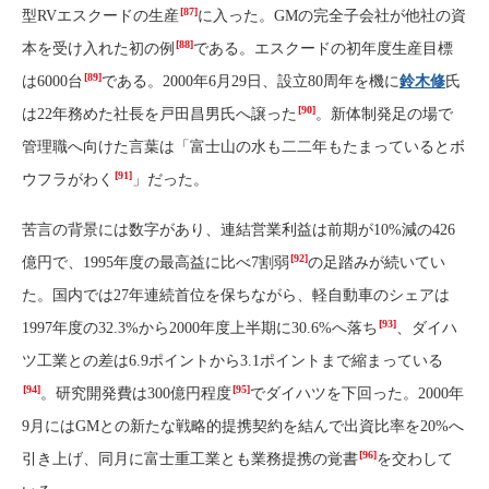
[87]
型RVエスクードの生産
に入った。GMの完全子会社が他社の資
[88]
本を受け入れた初の例
である。エスクードの初年度生産目標
[89]
は6000台
である。2000年6月29日、設立80周年を機に
鈴木修
氏
[90]
は22年務めた社長を戸田昌男氏へ譲った
。新体制発足の場で
管理職へ向けた言葉は「富士山の水も二二年もたまっているとボ
[91]
ウフラがわく
」だった。
苦言の背景には数字があり、連結営業利益は前期が10%減の426
[92]
億円で、1995年度の最高益に比べ7割弱
の足踏みが続いてい
た。国内では27年連続首位を保ちながら、軽自動車のシェアは
[93]
1997年度の32.3%から2000年度上半期に30.6%へ落ち
、ダイハ
ツ工業との差は6.9ポイントから3.1ポイントまで縮まっている
[94]
[95]
。研究開発費は300億円程度
でダイハツを下回った。2000年
9月にはGMとの新たな戦略的提携契約を結んで出資比率を20%へ
[96]
引き上げ、同月に富士重工業とも業務提携の覚書
を交わして