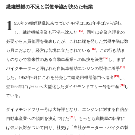
繊維機械の不況と労働争議が決めた転業
1
950年の朝鮮動乱以来つづいた好況は1951年半ばから逆転
[15]
し、繊維機械産業も不況へ沈んだ
。同社は企業合理化の
必要から人員整理を発表したが、これに端を発した労働争議は数
[16]
カ月におよび、経営は苦境に立たされている
。この行き詰ま
[17]
りのなかで将来性のある自動車産業への転換を決意
し、まず
[18]
バイクモーターと呼ばれた自転車補助エンジンの製作に着手
[19]
した。1952年6月にこれを発売して輸送用機器部門へ進出
し、
[20]
翌1953年には60ccへ大型化したダイヤモンドフリー号を生産
し
ている。
ダイヤモンドフリー号は大好評となり、エンジンに対する自信が
[21]
自動車産業への傾斜を決定づけた
。もっとも織機屋の転業に
は強い反対がついて回り、社史は「当社がモーター・バイクの製