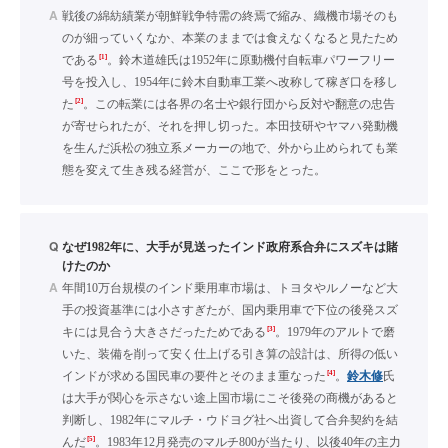
A
戦後の綿紡績業が朝鮮戦争特需の終焉で縮み、織機市場そのも
のが細っていくなか、本業のままでは食えなくなると見たため
[1]
である
。鈴木道雄氏は1952年に原動機付自転車パワーフリー
号を投入し、1954年に鈴木自動車工業へ改称して稼ぎ口を移し
[2]
た
。この転業には各界の名士や銀行団から反対や翻意の忠告
が寄せられたが、それを押し切った。本田技研やヤマハ発動機
を生んだ浜松の独立系メーカーの地で、外から止められても業
態を変えて生き残る経営が、ここで形をとった。
Q
なぜ1982年に、大手が見送ったインド政府系合弁にスズキは賭
けたのか
A
年間10万台規模のインド乗用車市場は、トヨタやルノーなど大
手の投資基準には小さすぎたが、国内乗用車で下位の後発スズ
[3]
キには見合う大きさだったためである
。1979年のアルトで磨
いた、装備を削って安く仕上げる引き算の設計は、所得の低い
[4]
インドが求める国民車の要件とそのまま重なった
。
鈴木修
氏
は大手が関心を示さない途上国市場にこそ後発の商機があると
判断し、1982年にマルチ・ウドヨグ社へ出資して合弁契約を結
[5]
んだ
。1983年12月発売のマルチ800が当たり、以後40年の主力