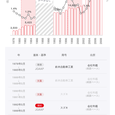
年
連単・基準
商号
出所
1978年3月
単体
会社年鑑
↓
鈴木自動車工業
（
紙面ベース
）
JGAAP
1985年3月
1986年3月
会社年鑑
↓
鈴木自動車工業
欠落
（
紙面ベース
）
1989年3月
1990年3月
会社年鑑
↓
スズキ
欠落
（
紙面ベース
）
1991年3月
1992年3月
連結
会社年鑑
↓
スズキ
（
紙面ベース
）
JGAAP
1999年3月