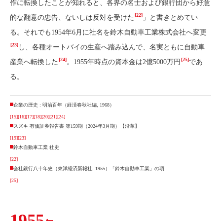
作に転換したことが知れると、各界の名士および銀行団から好意
[22]
的な翻意の忠告、ないしは反対を受けた
」と書きとめてい
る。それでも1954年6月に社名を鈴木自動車工業株式会社へ変更
[23]
し、各種オートバイの生産へ踏み込んで、名実ともに自動車
[24]
[25]
産業へ転換した
。1955年時点の資本金は2億5000万円
であ
る。
企業の歴史 : 明治百年（経済春秋社編, 1968）
[15]
[16]
[17]
[18]
[20]
[21]
[24]
スズキ 有価証券報告書 第159期（2024年3月期）【沿革】
[19]
[23]
鈴木自動車工業 社史
[22]
会社銀行八十年史（東洋経済新報社, 1955）「鈴木自動車工業」の項
[25]
1955