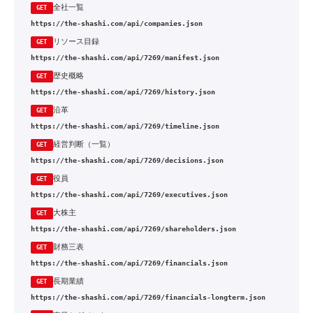
全社一覧
GET
https://the-shashi.com/api/companies.json
リソース目録
GET
https://the-shashi.com/api/7269/manifest.json
歴史概略
GET
https://the-shashi.com/api/7269/history.json
沿革
GET
https://the-shashi.com/api/7269/timeline.json
経営判断（一覧）
GET
https://the-shashi.com/api/7269/decisions.json
役員
GET
https://the-shashi.com/api/7269/executives.json
大株主
GET
https://the-shashi.com/api/7269/shareholders.json
財務三表
GET
https://the-shashi.com/api/7269/financials.json
長期業績
GET
https://the-shashi.com/api/7269/financials-longterm.json