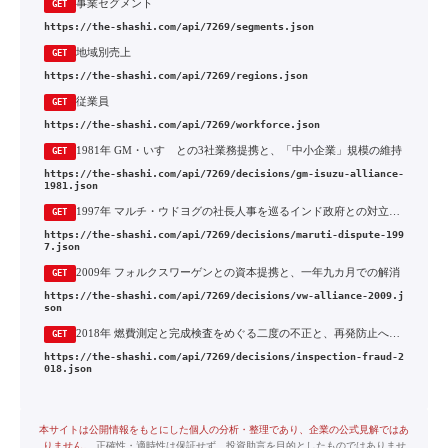
事業セグメント
GET
https://the-shashi.com/api/7269/segments.json
地域別売上
GET
https://the-shashi.com/api/7269/regions.json
従業員
GET
https://the-shashi.com/api/7269/workforce.json
1981年 GM・いすゞとの3社業務提携と、「中小企業」規模の維持
GET
https://the-shashi.com/api/7269/decisions/gm-isuzu-alliance-
1981.json
1997年 マルチ・ウドヨグの社長人事を巡るインド政府との対立と国際仲裁
GET
https://the-shashi.com/api/7269/decisions/maruti-dispute-199
7.json
2009年 フォルクスワーゲンとの資本提携と、一年九カ月での解消
GET
https://the-shashi.com/api/7269/decisions/vw-alliance-2009.j
son
2018年 燃費測定と完成検査をめぐる二度の不正と、再発防止への一七〇〇億円
GET
https://the-shashi.com/api/7269/decisions/inspection-fraud-2
018.json
本サイトは公開情報をもとにした個人の分析・整理であり、企業の公式見解ではあ
りません。
正確性・適時性は保証せず、投資助言を目的としたものではありませ