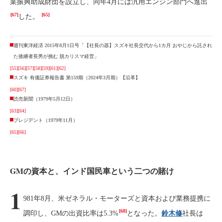
業振興助成財団を設立し、同年4月には汎用エンジン部門へ進出
[67]
[65]
した。
週刊東洋経済 2015年8月1日号「【社長の器】スズキ社長交代から1カ月 おやじから託され
た後継者長男が挑む 脱カリスマ経営」
[55]
[56]
[57]
[58]
[59]
[61]
[62]
スズキ 有価証券報告書 第159期（2024年3月期）【沿革】
[60]
[67]
読売新聞（1979年5月12日）
[63]
[64]
プレジデント（1979年11月）
[65]
[66]
GMの資本と、インド国民車という二つの賭け
1
981年8月、米ゼネラル・モーターズと資本および業務提携に
[68]
調印し、GMの出資比率は5.3%
となった。
鈴木修
社長は