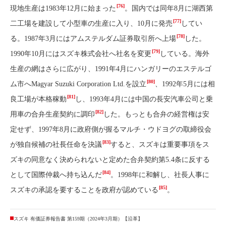
[76]
現地生産は1983年12月に始まった
。国内では同年8月に湖西第
[77]
二工場を建設して小型車の生産に入り、10月に発売
してい
[78]
る。1987年3月にはアムステルダム証券取引所へ上場
した。
[79]
1990年10月にはスズキ株式会社へ社名を変更
している。海外
生産の網はさらに広がり、1991年4月にハンガリーのエステルゴ
[80]
ム市へMagyar Suzuki Corporation Ltd.を設立
、1992年5月には相
[81]
良工場が本格稼動
し、1993年4月には中国の長安汽車公司と乗
[82]
用車の合弁生産契約に調印
した。もっとも合弁の経営権は安
定せず、1997年8月に政府側が握るマルチ・ウドヨグの取締役会
[83]
が独自候補の社長任命を決議
すると、スズキは重要事項をス
ズキの同意なく決められないと定めた合弁契約第5.4条に反する
[84]
として国際仲裁へ持ち込んだ
。1998年に和解し、社長人事に
[85]
スズキの承認を要することを政府が認めている
。
スズキ 有価証券報告書 第159期（2024年3月期）【沿革】