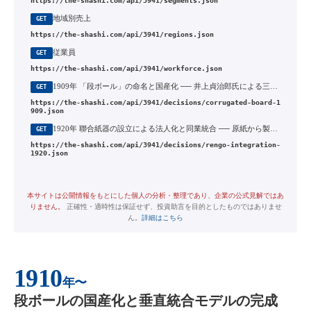
https://the-shashi.com/api/3941/segments.json
地域別売上
GET
https://the-shashi.com/api/3941/regions.json
従業員
GET
https://the-shashi.com/api/3941/workforce.json
1909年 「段ボール」の命名と国産化 ── 井上貞治郎氏による三成社創業
GET
https://the-shashi.com/api/3941/decisions/corrugated-board-1
909.json
1920年 聯合紙器の設立による法人化と同業統合 ── 原紙から製品までの垂直統合
GET
https://the-shashi.com/api/3941/decisions/rengo-integration-
1920.json
本サイトは公開情報をもとにした個人の分析・整理であり、企業の公式見解ではあ
りません。
正確性・適時性は保証せず、投資助言を目的としたものではありませ
ん。
詳細はこちら
1910
年〜
段ボールの国産化と垂直統合モデルの完成