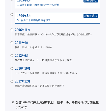
1909
4
年
月
詳細を読む
三成社を創業・国産初の段ボール製造
1920
5
年
月
詳細を読む
5社合併により聯合紙器を設立
2006
11
年
月
日本製紙・住友商事・レンゴーの3社で戦略提携を締結（のちに解消）
2011
4
年
月
板紙・段ボールを値上げ（+10%）
2012
6
年
月
独占禁止法に違反・公正取引委員会が立ち入り検査
2016
10
年
月
トライウォールを買収・重包装事業でグローバル展開へ
2017
12
年
月
原紙生産体制を再編・淀川工場での生産終了
Q
なぜ1909年に井上貞治郎氏は「段ボール」を自ら名づけ国産化
したのか