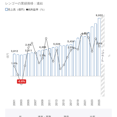
レンゴーの業績推移：連結
売上高（億円）
純利益率（%）
年
連単・基準
商号
出所