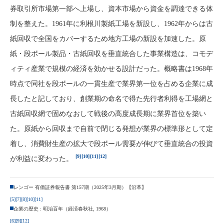
券取引所市場第一部へ上場し、資本市場から資金を調達できる体
制を整えた。1961年に利根川製紙工場を新設し、1962年からは古
紙回収で全国をカバーするため地方工場の新設を加速した。原
紙・段ボール製品・古紙回収を垂直統合した事業構造は、コモデ
ィティ産業で規模の経済を効かせる設計だった。概略書は1968年
時点で同社を段ボールの一貫生産で業界第一位を占める企業に成
長したと記しており、創業期の命名で得た先行者利得を工場網と
古紙回収網で固めなおして戦後の高度成長期に業界首位を築い
た。原紙から回収まで自前で閉じる発想が業界の標準形として定
着し、消費財生産の拡大で段ボール需要が伸びて垂直統合の投資
[9]
[10]
[11]
[12]
が利益に変わった。
レンゴー 有価証券報告書 第157期（2025年3月期）【沿革】
[5]
[7]
[8]
[10]
[11]
企業の歴史 : 明治百年（経済春秋社, 1968）
[6]
[9]
[12]