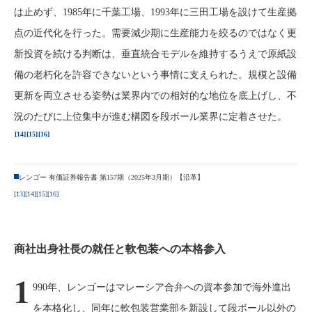
は止めず、1985年に千葉工場、1993年に三田工場を設けて生産拠
点の近代化を行った。需要減少期に生産能力を絞るのではなく更
新投資を続ける判断は、垂直統合モデルを維持するうえで原紙設
備の老朽化を許容できないという事情に支えられた。規模と設備
更新を両立させる姿勢は業界内での相対的な地位を底上げし、不
況のたびに上位集中が進む構図を段ボール業界に定着させた。
[14]
[15]
[16]
レンゴー 有価証券報告書 第157期（2025年3月期）【沿革】
[13]
[14]
[15]
[16]
商社出身社長の就任と軟包装への本格参入
1
990年、レンゴーはマレーシア合弁への資本参加で海外進出
を本格化し、同年に軟包装営業部を新設して段ボール以外の