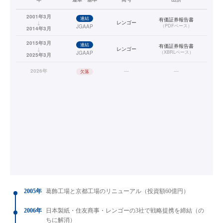
2001年3月
連結
有価証券報告書
↓
レンゴー
（
PDFベース
）
JGAAP
2014年3月
2015年3月
連結
有価証券報告書
↓
レンゴー
（
XBRLベース
）
JGAAP
2025年3月
2026年
—
—
欠落
2005年
葛飾工場と京都工場のリニューアル（投資額60億円）
2006年
日本製紙・住友商事・レンゴーの3社で戦略提携を締結（の
ちに解消）