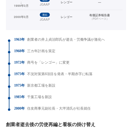
↓
レンゴー
—
JGAAP
1999年3月
連結
有価証券報告書
2000年3月
レンゴー
（
PDFベース
）
JGAAP
1963年
創業者の井上貞治郎氏が逝去・労働争議が激化へ
1968年
三カ年計画を策定
1972年
商号を「レンゴー」に変更
1975年
不況対策第8項目を発表・半期赤字に転落
1975年
新京都工場を新設
1985年
千葉工場を新設
2000年
住友商事元副社長・大坪清氏が社長就任
創業者逝去後の労使再編と看板の掛け替え