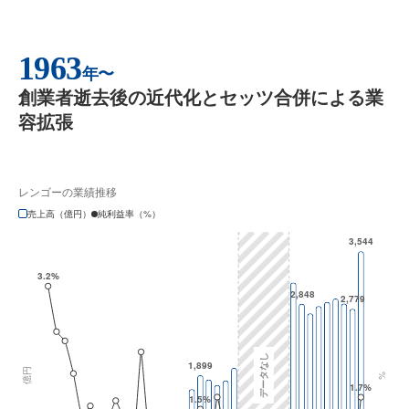
1963
年〜
創業者逝去後の近代化とセッツ合併による業
容拡張
レンゴーの業績推移
売上高（億円）
純利益率（%）