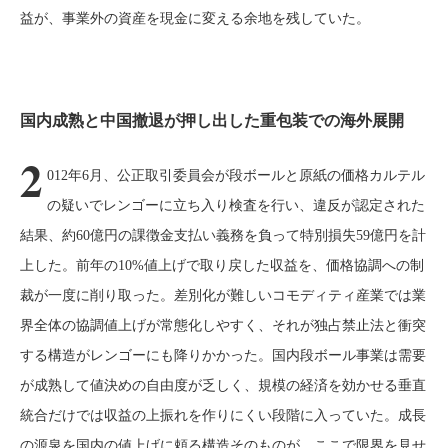
益が、事業外の資産を現金に変える余地を残していた。
国内成熟と中国撤退が押し出した重包装での海外展開
2
012年6月、公正取引委員会が段ボールと原紙の価格カルテル
の疑いでレンゴーに立ち入り検査を行い、違反が認定された
結果、約60億円の課徴金支払い義務を負って特別損失59億円を計
上した。前年の10%値上げで取り戻した収益を、価格協調への制
裁が一度に削り取った。差別化が難しいコモディティ産業では業
界全体の協調値上げが常態化しやすく、それが独占禁止法と衝突
する構造がレンゴーにも降りかかった。国内段ボール事業は需要
が成熟して値決めの自由度が乏しく、規模の経済を効かせる垂直
統合だけでは収益の上振れを作りにくい段階に入っていた。成長
の源泉を国内の値上げに頼る構造そのものが、ここで限界を見せ