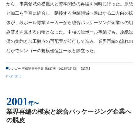
から、事業領域の横拡大と資本関係の再編を同時に行った。原紙
と加工を垂直に統合し、隣接する包装領域へ進出する二方向の拡
張が、段ボール専業メーカーから総合パッケージング企業への組
み替えを支える両輪となった。中核の段ボール事業でも、原紙設
備の集約と加工拠点の再配置が並行して進み、業界再編の流れの
なかでレンゴーの規模優位は一段と際立った。
レンゴー 有価証券報告書 第157期（2025年3月期）【沿革】
[17]
[18]
[19]
2001
年〜
業界再編の模索と総合パッケージング企業へ
の脱皮