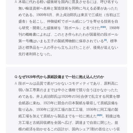
A
木箱に代わる軽い緩衝材を国内に普及させるには、呼び名すら
無い輸送資材へ名称と製造技術を同時に与える必要があったた
めである。1909年8月、井上貞治郎氏は東京で三成社（当初は三
盛舎）を起こし、仲御徒町でボール紙にシワを寄せる技術を自
[1]
[2]
ら研究・開発した緩衝材を「段ボール」と名づけた
。1968年
刊の概略書によれば、このとき作られたわが国最初の段ボール
[3]
第一号機はいまも王子の製紙博物館に保存されている
。標準
語と標準品を一人の手から立ち上げたことが、後発が追えない
先行者利得となった。
Q
なぜ1920年代から原紙設備まで一社に抱え込んだのか
A
段ボールは品質で差がつかないコモディティであり、原料高に
弱い加工専業のままでは中小と価格で競り合うほかなかったた
めである。井上貞治郎氏は1920年の5社合併で乱立する同業を聯
合紙器に束ね、1923年に競合の日本製紙を吸収して原紙設備を
取り込み、1930年に淀川工場の加工工場、1936年に同工場の製
[4]
[5]
紙工場を加えて原紙から製品までを一社に抱えた
。戦後は地
方工場と古紙回収網を全国へ広げ、調達まで自前に閉じた。規
模の経済を効かせるこの設計が、国内シェア3割の首位という収