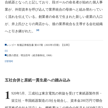
合紙器となったと記しており、段ボールの命名者が始めた個人事
業が、外部資本を呼び込んで業界統合の母体へと組み替わってい
く流れを伝えている。創業者の命名で生まれた新しい産業の入口
が、井上氏ひとりの商店から、後の業界統合を主導する会社組織
[4]
へと引き継がれた。
レンゴー 有価証券報告書 第157期（2025年3月期）【沿革】
[1]
企業の歴史 : 明治百年（経済春秋社, 1968）
[2]
[3]
[4]
五社合併と原紙一貫生産への踏み込み
1
920年5月、三成社は東京電気の斡旋を受けて東紙器製作所・
栄立社・帝国紙器製造の3社を統合し、資本金200万円で聯合
紙器株式会社を設立した。概略書はこの統合の年月を1920年5月2