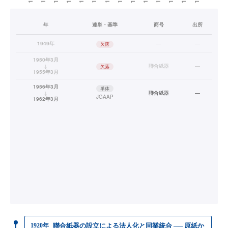
年
連単・基準
商号
出所
1949年
—
—
欠落
1950年3月
↓
聯合紙器
—
欠落
1955年3月
1956年3月
単体
↓
聯合紙器
—
JGAAP
1962年3月
1920年
聯合紙器の設立による法人化と同業統合 ── 原紙か