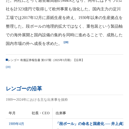
た。同社にとって過去最高額のM&Aとなり、同年にはドイツの2
社を計323億円で取得して欧州事業も強化した。国内主力の淀川
工場では2017年12月に原紙生産を終え、1930年以来の生産拠点を
整理した。段ボールの地理的拡大ではなく、重包装という製品軸
での海外展開と国内設備の集約を同時に進めることで、成熟した
[20]
国内市場の外へ成長を求めた。
レンゴー 有価証券報告書 第157期（2025年3月期）【沿革】
[20]
レンゴーの沿革
1909〜2024年における主な出来事を抜粋
年月
社長・CEO
出来事
「段ボール」の命名と国産化 ── 井上貞治
1909年4月