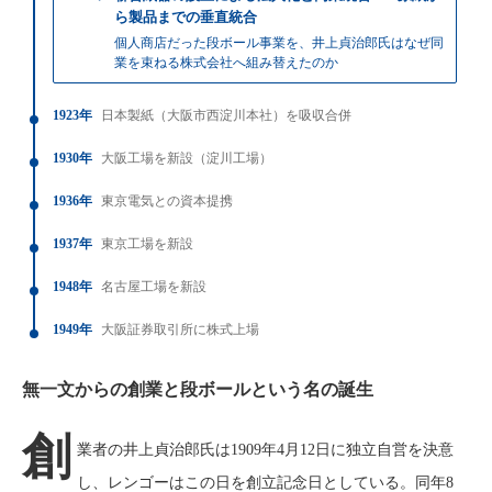
ら製品までの垂直統合
個人商店だった段ボール事業を、井上貞治郎氏はなぜ同
業を束ねる株式会社へ組み替えたのか
1923年
日本製紙（大阪市西淀川本社）を吸収合併
1930年
大阪工場を新設（淀川工場）
1936年
東京電気との資本提携
1937年
東京工場を新設
1948年
名古屋工場を新設
1949年
大阪証券取引所に株式上場
無一文からの創業と段ボールという名の誕生
創
業者の井上貞治郎氏は1909年4月12日に独立自営を決意
し、レンゴーはこの日を創立記念日としている。同年8