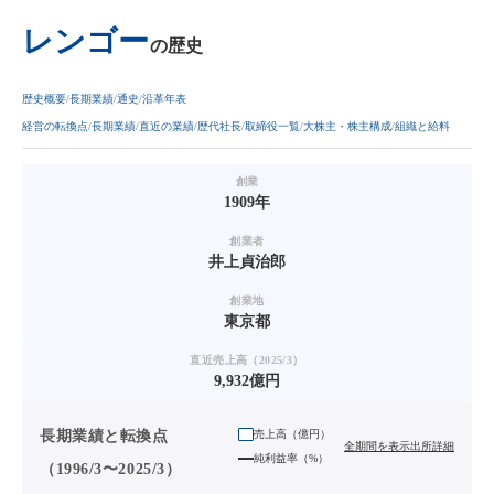
レンゴー
の歴史
歴史概要
長期業績
通史
沿革年表
経営の転換点
長期業績
直近の業績
歴代社長
取締役一覧
大株主・株主構成
組織と給料
創業
1909年
創業者
井上貞治郎
創業地
東京都
直近売上高（2025/3）
9,932億円
長期業績と転換点
売上高（
億円
）
全期間を表示
出所詳細
純利益率（%）
（1996/3〜2025/3）