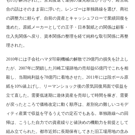
ものが解消された。景気後退で連携の優先順位が下がり、経営統
合の話はそのまま宙に浮いた。レンゴーは単独路線を選び、商社
の調整力に頼らず、自前の資産とキャッシュフローで業績回復を
進めた。原紙メーカーとしての王子・日本製紙との関係は顧客・
仕入先関係へ戻り、資本関係の整理を経て純粋な取引関係に再整
理された。
2010年には子会社ハマダ印刷機械の解散で29億円の損失を計上し
たが、2007年に閉鎖した川崎工場跡地の売却益65億円でこれを相
殺し、当期純利益を78億円に着地させた。2011年には段ボール原
紙を10%値上げし、リーマンショック後の景気回復局面で収益を
立て直した。需要低迷期に遊休資産を売却して時間を稼ぎ、需要
が戻ったところで価格改定に動く順序は、差別化の難しいコモデ
ィティ産業で収益を守るうえでの定石でもある。単独路線への回
帰は、こうした自力での資産繰りと値決めの機動力を前提として
組み立てられた。都市近郊に長期保有してきた旧工場用地の含み