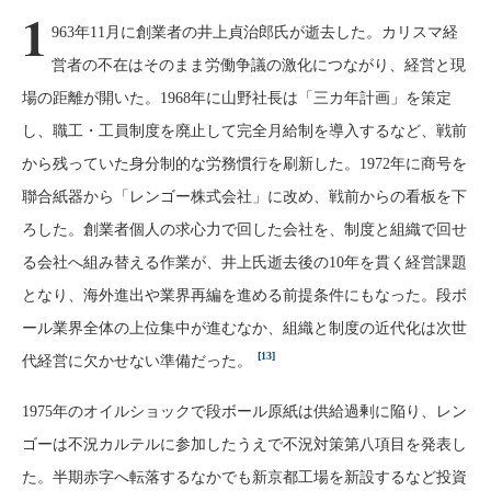
1
963年11月に創業者の井上貞治郎氏が逝去した。カリスマ経
営者の不在はそのまま労働争議の激化につながり、経営と現
場の距離が開いた。1968年に山野社長は「三カ年計画」を策定
し、職工・工員制度を廃止して完全月給制を導入するなど、戦前
から残っていた身分制的な労務慣行を刷新した。1972年に商号を
聯合紙器から「レンゴー株式会社」に改め、戦前からの看板を下
ろした。創業者個人の求心力で回した会社を、制度と組織で回せ
る会社へ組み替える作業が、井上氏逝去後の10年を貫く経営課題
となり、海外進出や業界再編を進める前提条件にもなった。段ボ
ール業界全体の上位集中が進むなか、組織と制度の近代化は次世
[13]
代経営に欠かせない準備だった。
1975年のオイルショックで段ボール原紙は供給過剰に陥り、レン
ゴーは不況カルテルに参加したうえで不況対策第八項目を発表し
た。半期赤字へ転落するなかでも新京都工場を新設するなど投資