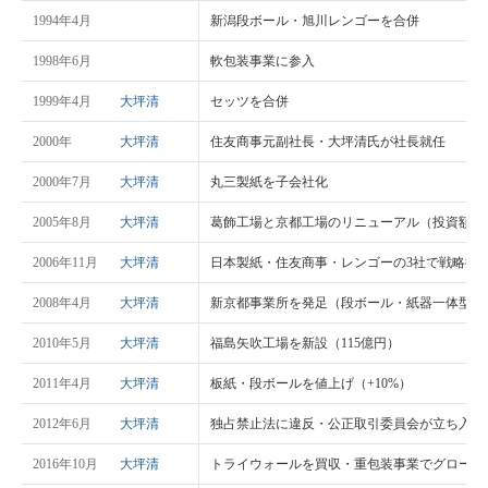
1994年4月
新潟段ボール・旭川レンゴーを合併
1998年6月
軟包装事業に参入
1999年4月
大坪清
セッツを合併
2000年
大坪清
住友商事元副社長・大坪清氏が社長就任
2000年7月
大坪清
丸三製紙を子会社化
2005年8月
大坪清
葛飾工場と京都工場のリニューアル（投資額60
2006年11月
大坪清
日本製紙・住友商事・レンゴーの3社で戦略提
2008年4月
大坪清
新京都事業所を発足（段ボール・紙器一体型工
2010年5月
大坪清
福島矢吹工場を新設（115億円）
2011年4月
大坪清
板紙・段ボールを値上げ（+10%）
2012年6月
大坪清
独占禁止法に違反・公正取引委員会が立ち入り
2016年10月
大坪清
トライウォールを買収・重包装事業でグローバ