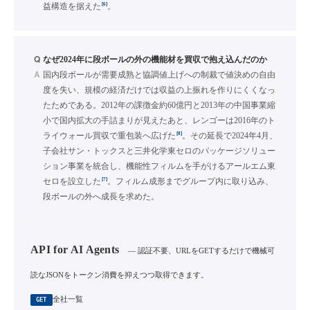
[6]
益構造を据えた
。
Q
なぜ2024年に段ボールの外の機能材を買収で抱え込んだのか
A
国内段ボールが需要成熟と協調値上げへの制裁で値決めの自由
度を失い、規模の経済だけでは収益の上振れを作りにくくなっ
たためである。2012年の課徴金約60億円と2013年の中国事業縮
小で国内拡大の手詰まりが見えたあと、レンゴーは2016年のト
[8]
ライウォール買収で重包装へ広げた
。その延長で2024年4月、
子会社サン・トックスと三井化学東セロのパッケージソリュー
ション事業を統合し、機能性フィルムを手がけるアールエム東
[7]
セロを設立した
。フィルム成形までグループ内に取り込み、
段ボールの外へ成長を求めた。
API for AI Agents
— 認証不要、URLをGETするだけで機械可
読なJSONをトークン消費を抑えつつ取得できます。
全社一覧
GET