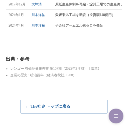
2017年12月
大坪清
原紙生産体制を再編・淀川工場での生産終了
2024年1月
川本洋祐
愛媛東温工場を新設（投資額140億円）
2024年4月
川本洋祐
子会社アームエル東セロを発足
出典・参考
レンゴー 有価証券報告書 第157期（2025年3月期）【沿革】
企業の歴史 : 明治百年（経済春秋社, 1968）
← The社史 トップに戻る