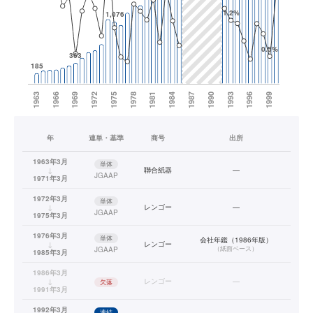
年
連単・基準
商号
出所
1963年3月
単体
↓
聯合紙器
—
JGAAP
1971年3月
1972年3月
単体
↓
レンゴー
—
JGAAP
1975年3月
1976年3月
単体
会社年鑑（1986年版）
↓
レンゴー
（
紙面ベース
）
JGAAP
1985年3月
1986年3月
↓
レンゴー
—
欠落
1991年3月
1992年3月
連結