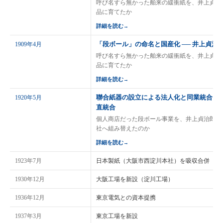
呼び名すら無かった舶来の緩衝紙を、井上貞治
品に育てたか
詳細を読む
→
「段ボール」の命名と国産化 ── 井上貞治
1909年4月
呼び名すら無かった舶来の緩衝紙を、井上貞治
品に育てたか
詳細を読む
→
聯合紙器の設立による法人化と同業統合 ──
1920年5月
直統合
個人商店だった段ボール事業を、井上貞治郎氏
社へ組み替えたのか
詳細を読む
→
1923年7月
日本製紙（大阪市西淀川本社）を吸収合併
1930年12月
大阪工場を新設（淀川工場）
1936年12月
東京電気との資本提携
1937年3月
東京工場を新設