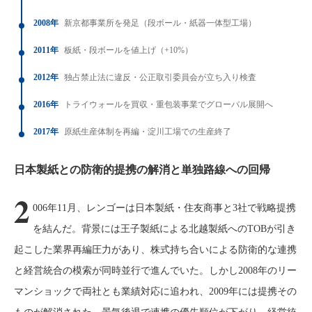
2008年
新京都事業所を発足（段ボール・紙器一体型工場）
2011年
板紙・段ボールを値上げ（+10%）
2012年
独占禁止法に違反・公正取引委員会が立ち入り検査
2016年
トライウォールを買収・重包装事業でグローバル展開へ
2017年
原紙生産体制を再編・淀川工場での生産終了
日本製紙との防衛的提携の解消と単独路線への回帰
2
006年11月、レンゴーは日本製紙・住友商事と3社で戦略提携
を結んだ。背景には王子製紙による北越製紙へのTOBが引き
起こした業界再編圧力があり、株式持ち合いによる防衛的な連携
と経営統合の模索が同時並行で進んでいた。しかし2008年のリー
マンショックで両社とも業績対応に追われ、2009年には提携その