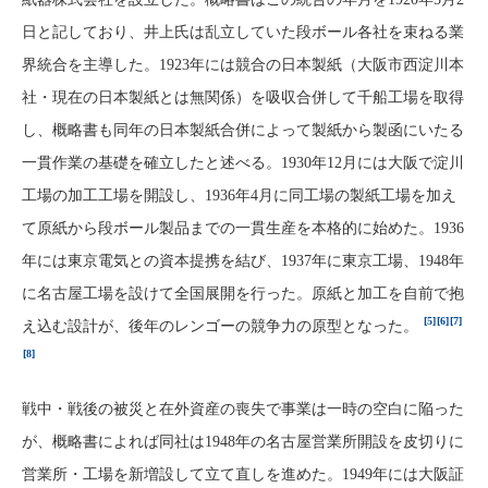
日と記しており、井上氏は乱立していた段ボール各社を束ねる業
界統合を主導した。1923年には競合の日本製紙（大阪市西淀川本
社・現在の日本製紙とは無関係）を吸収合併して千船工場を取得
し、概略書も同年の日本製紙合併によって製紙から製函にいたる
一貫作業の基礎を確立したと述べる。1930年12月には大阪で淀川
工場の加工工場を開設し、1936年4月に同工場の製紙工場を加え
て原紙から段ボール製品までの一貫生産を本格的に始めた。1936
年には東京電気との資本提携を結び、1937年に東京工場、1948年
に名古屋工場を設けて全国展開を行った。原紙と加工を自前で抱
[5]
[6]
[7]
え込む設計が、後年のレンゴーの競争力の原型となった。
[8]
戦中・戦後の被災と在外資産の喪失で事業は一時の空白に陥った
が、概略書によれば同社は1948年の名古屋営業所開設を皮切りに
営業所・工場を新増設して立て直しを進めた。1949年には大阪証