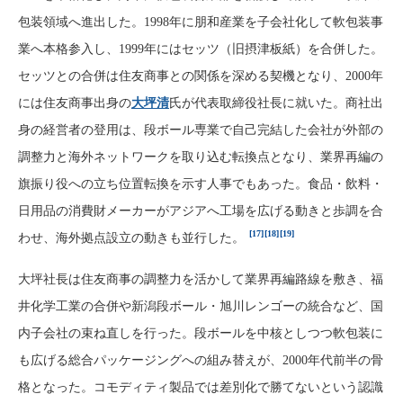
包装領域へ進出した。1998年に朋和産業を子会社化して軟包装事
業へ本格参入し、1999年にはセッツ（旧摂津板紙）を合併した。
セッツとの合併は住友商事との関係を深める契機となり、2000年
には住友商事出身の
大坪清
氏が代表取締役社長に就いた。商社出
身の経営者の登用は、段ボール専業で自己完結した会社が外部の
調整力と海外ネットワークを取り込む転換点となり、業界再編の
旗振り役への立ち位置転換を示す人事でもあった。食品・飲料・
日用品の消費財メーカーがアジアへ工場を広げる動きと歩調を合
[17]
[18]
[19]
わせ、海外拠点設立の動きも並行した。
大坪社長は住友商事の調整力を活かして業界再編路線を敷き、福
井化学工業の合併や新潟段ボール・旭川レンゴーの統合など、国
内子会社の束ね直しを行った。段ボールを中核としつつ軟包装に
も広げる総合パッケージングへの組み替えが、2000年代前半の骨
格となった。コモディティ製品では差別化で勝てないという認識