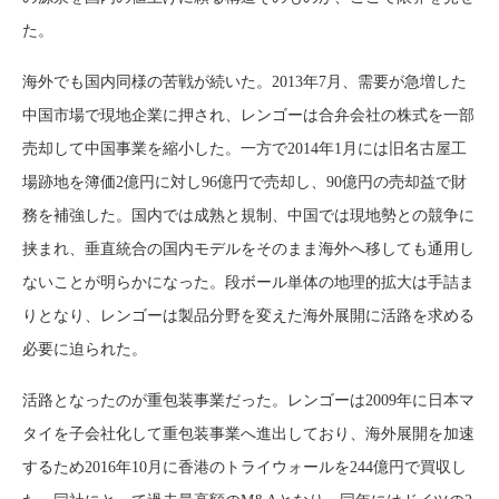
た。
海外でも国内同様の苦戦が続いた。2013年7月、需要が急増した
中国市場で現地企業に押され、レンゴーは合弁会社の株式を一部
売却して中国事業を縮小した。一方で2014年1月には旧名古屋工
場跡地を簿価2億円に対し96億円で売却し、90億円の売却益で財
務を補強した。国内では成熟と規制、中国では現地勢との競争に
挟まれ、垂直統合の国内モデルをそのまま海外へ移しても通用し
ないことが明らかになった。段ボール単体の地理的拡大は手詰ま
りとなり、レンゴーは製品分野を変えた海外展開に活路を求める
必要に迫られた。
活路となったのが重包装事業だった。レンゴーは2009年に日本マ
タイを子会社化して重包装事業へ進出しており、海外展開を加速
するため2016年10月に香港のトライウォールを244億円で買収し