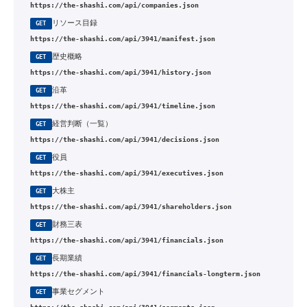
https://the-shashi.com/api/companies.json
リソース目録
GET
https://the-shashi.com/api/3941/manifest.json
歴史概略
GET
https://the-shashi.com/api/3941/history.json
沿革
GET
https://the-shashi.com/api/3941/timeline.json
経営判断（一覧）
GET
https://the-shashi.com/api/3941/decisions.json
役員
GET
https://the-shashi.com/api/3941/executives.json
大株主
GET
https://the-shashi.com/api/3941/shareholders.json
財務三表
GET
https://the-shashi.com/api/3941/financials.json
長期業績
GET
https://the-shashi.com/api/3941/financials-longterm.json
事業セグメント
GET