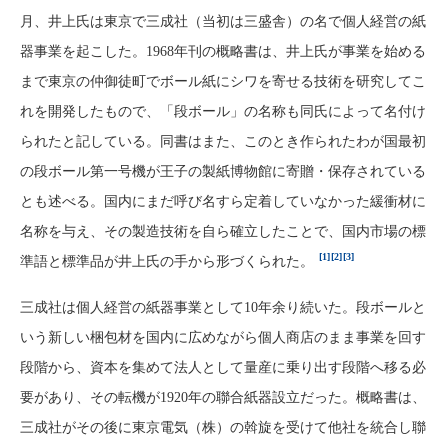
月、井上氏は東京で三成社（当初は三盛舎）の名で個人経営の紙
器事業を起こした。1968年刊の概略書は、井上氏が事業を始める
まで東京の仲御徒町でボール紙にシワを寄せる技術を研究してこ
れを開発したもので、「段ボール」の名称も同氏によって名付け
られたと記している。同書はまた、このとき作られたわが国最初
の段ボール第一号機が王子の製紙博物館に寄贈・保存されている
とも述べる。国内にまだ呼び名すら定着していなかった緩衝材に
名称を与え、その製造技術を自ら確立したことで、国内市場の標
[1]
[2]
[3]
準語と標準品が井上氏の手から形づくられた。
三成社は個人経営の紙器事業として10年余り続いた。段ボールと
いう新しい梱包材を国内に広めながら個人商店のまま事業を回す
段階から、資本を集めて法人として量産に乗り出す段階へ移る必
要があり、その転機が1920年の聯合紙器設立だった。概略書は、
三成社がその後に東京電気（株）の斡旋を受けて他社を統合し聯