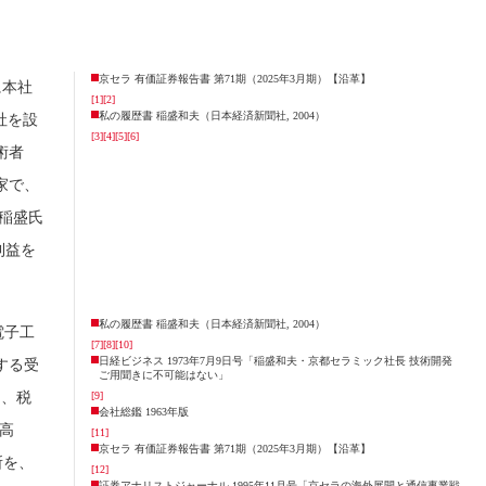
京セラ 有価証券報告書 第71期（2025年3月期）【沿革】
に本社
[1]
[2]
私の履歴書 稲盛和夫（日本経済新聞社, 2004）
社を設
[3]
[4]
[5]
[6]
術者
家で、
、稲盛氏
利益を
私の履歴書 稲盛和夫（日本経済新聞社, 2004）
電子工
[7]
[8]
[10]
日経ビジネス 1973年7月9日号「稲盛和夫・京都セラミック社長 技術開発
する受
ご用聞きに不可能はない」
き、税
[9]
会社総鑑 1963年版
上高
[11]
京セラ 有価証券報告書 第71期（2025年3月期）【沿革】
所を、
[12]
証券アナリストジャーナル 1995年11月号「京セラの海外展開と通信事業戦