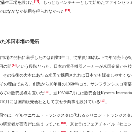
[12]
滋賀蒲生工場を設けた
。もっともベンチャーとして始めたファインセラ
[13]
ではなかなか信用を得られなかった
。
めた米国市場の開拓
市場の開拓に着手したのは創業3年目、従業員100名以下で年間売上が5,0
[14]
円の間
という段階だった。日本の電子機器メーカーが米国企業から
、その技術の大本にあたる米国で採用されれば日本でも販売しやすくな
その理由である。創業から10年目の1968年には、サンフランシスコ南
[16]
めての販売拠点を置いた
。翌1969年7月には販売会社Kyocera Internation
[17]
同年10月には国内販売会社として京セラ商事を設けている
。
の米国では、ゲルマニウム・トランジスタに代わるシリコン・トランジスタ
[18]
の研究者が西海岸に集まっていた
。京セラはフェアチャイルド社にシ
[19]