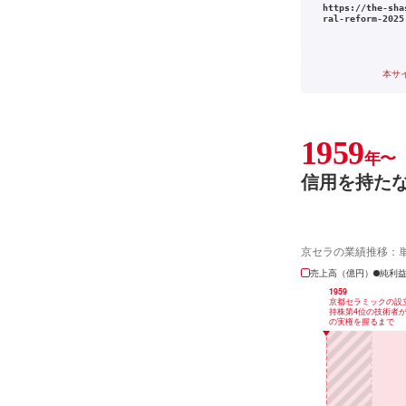
https://the-sha
ral-reform-2025
本サ
1959
年〜
信用を持た
京セラの業績推移：
売上高（億円）
純利