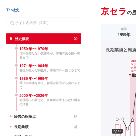
京セラ
The社史
の
創業
1959年
歴史概要
1959
年〜
1970
年
長期業績と転換点（
信用を持たない技術者が、市場のある国へ出
るまで
1971
年〜
1984
年
寡占が生んだ利益を、本業の外へ投じるまで
1985
年〜
1999
年
通信が本体を変え、祖業が足元から崩れるま
で
2000
年〜
2026
年
完成品への賭けと、多角化が止まらない構造
の清算
経営の転換点
長期業績