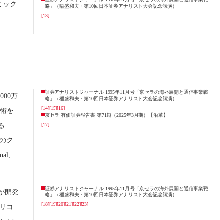
ミック
略」（稲盛和夫・第10回日本証券アナリスト大会記念講演）
[13]
証券アナリストジャーナル 1995年11月号「京セラの海外展開と通信事業戦
00万
略」（稲盛和夫・第10回日本証券アナリスト大会記念講演）
[14]
[15]
[16]
技術を
京セラ 有価証券報告書 第71期（2025年3月期）【沿革】
る
[17]
部のク
al,
証券アナリストジャーナル 1995年11月号「京セラの海外展開と通信事業戦
が開発
略」（稲盛和夫・第10回日本証券アナリスト大会記念講演）
[18]
[19]
[20]
[21]
[22]
[23]
リコ