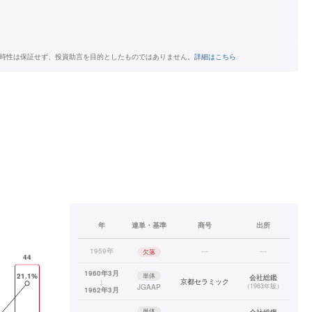
時性は保証せず、投資助言を目的としたものではありません。
詳細はこちら
年
連単・基準
商号
出所
1959年
—
—
欠落
1960年3月
単体
会社総鑑
↓
京都セラミック
（
1963年版
）
JGAAP
1962年3月
単体
会社総鑑