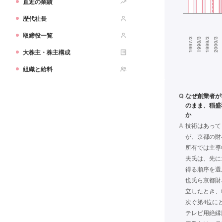
直近の業績
歴代社長
取締役一覧
大株主・株主構成
組織と給料
Q
なぜ創業者が
のまま、稲盛
か
A
技術はあって
が、京都の財
所有では主導
夫氏は、先に
得る順序を選
也氏ら京都財
立したとき、
次ぐ第4位に
テレビ用絶縁