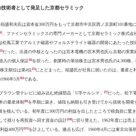
の技術者として発足した京都セラミック
日、稲盛和夫氏は資本金300万円をもって京都市中京区西ノ京原町101番地
[1]
、ファインセラミックスの専門メーカーとして京都セラミック株式会
は松風工業でアルミナ磁器やフォルステライト磁器の開発にあたった技
[3]
だった。出資の中核となったのは宮木電機の宮木男也氏ら京都の実業
[4]
借入の個人保証
を担った。創業時の筆頭株主は宮木男也氏の4,300株
[5]
株で株主順位は第4位
にとどまった。稲盛氏が社長に就いたのは、量産と
[6]
966年5月
である。
[7]
ブラウン管テレビに組み込む絶縁部品「U字ケルシマ」
だった。松下
[8]
万本の量産体制
を早期に築き、値段も納期も引き受けてから技術を開発
績を積んでいる。初年度に300万円の利益を出したところで税負担に驚
[10]
して残りを再投資へ回す資金の設計
に切り替えた。1962年度には売
[11]
純利益400万円
を計上している。拠点も広げ、1960年4月には東京出張