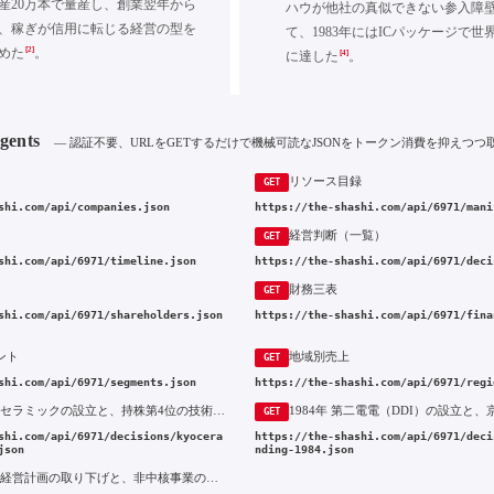
産20万本で量産し、創業翌年から
ハウが他社の真似できない参入障
、稼ぎが信用に転じる経営の型を
て、1983年にはICパッケージで世
[2]
めた
。
[4]
に達した
。
Agents
— 認証不要、URLをGETするだけで機械可読なJSONをトークン消費を抑えつつ
リソース目録
GET
shi.com/api/companies.json
https://the-shashi.com/api/6971/mani
経営判断（一覧）
GET
shi.com/api/6971/timeline.json
https://the-shashi.com/api/6971/deci
財務三表
GET
shi.com/api/6971/shareholders.json
https://the-shashi.com/api/6971/fina
ント
地域別売上
GET
shi.com/api/6971/segments.json
https://the-shashi.com/api/6971/regi
1959年 京都セラミックの設立と、持株第4位の技術者が経営の実権を握るまで
GET
shi.com/api/6971/decisions/kyocera
https://the-shashi.com/api/6971/deci
json
nding-1984.json
2025年 中期経営計画の取り下げと、非中核事業の整理