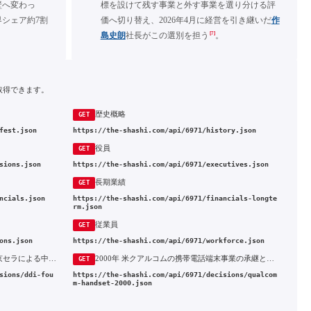
壁へ変わっ
標を設けて残す事業と外す事業を選り分ける評
界シェア約7割
価へ切り替え、2026年4月に経営を引き継いだ
作
[7]
島史朗
社長がこの選別を担う
。
取得できます。
歴史概略
GET
fest.json
https://the-shashi.com/api/6971/history.json
役員
GET
sions.json
https://the-shashi.com/api/6971/executives.json
長期業績
GET
ncials.json
https://the-shashi.com/api/6971/financials-longte
rm.json
従業員
GET
ons.json
https://the-shashi.com/api/6971/workforce.json
1984年 第二電電（DDI）の設立と、京セラによる中心的出資
2000年 米クアルコムの携帯電話端末事業の承継と、6期連続赤字
GET
sions/ddi-fou
https://the-shashi.com/api/6971/decisions/qualcom
m-handset-2000.json