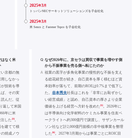
2025
3
年
月
トッパンNECサーキットソリューションズを子会社化
2025
3
年
月
米 Senco と Fastener Topco を子会社化
Q
ではなく米
なぜ2026年に、京セラは買収で事業を増やす側
か
から不振事業を売る側へ転じたのか
A
ない京都の無
祖業の黒字が多角化事業の慢性的な不振を支え
採用しなかっ
る総花経営が続き、自己資本を厚く積むほど資
業が技術を導
本効率が落ちて、前期のROEは0.7%まで低下し
れば、その実
た。
谷本秀夫
社長はこれを「非常にお恥ずかし
と読んだ。従
い経営成績」と認め、自己資本の厚さより企業
[5]
繰り返して米国
価値を上げる経営へ方針を改めた
。2026年に
66年に米
は半導体向け化学材料のケミカル事業を住友ベ
[3]
受注した
。
ークライトへ約300億円で譲渡し、サザンカール
場を建てて積
ソン社など計2,000億円規模の非中核事業を整理
[6]
その焼成ノウ
した
。2027年3月期からは事業ごとにROIC目