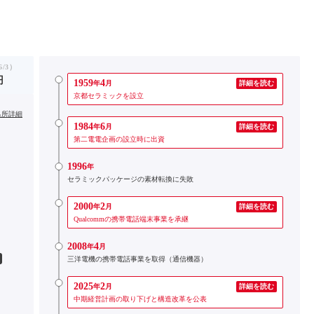
/3）
円
1959
4
年
月
詳細を読む
京都セラミックを設立
出所詳細
1984
6
年
月
詳細を読む
第二電電企画の設立時に出資
1996
年
セラミックパッケージの素材転換に失敗
2000
2
年
月
詳細を読む
Qualcommの携帯電話端末事業を承継
2008
4
年
月
三洋電機の携帯電話事業を取得（通信機器）
2025
2
年
月
詳細を読む
中期経営計画の取り下げと構造改革を公表