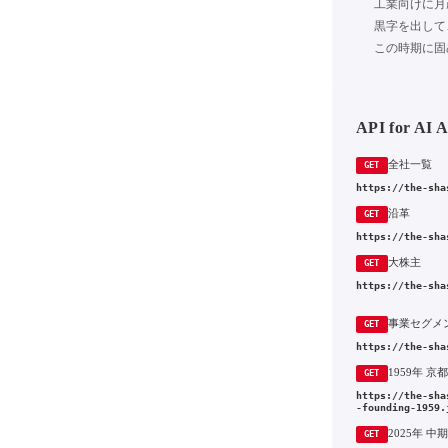
工業向けに月
黒字を出して
この時期に固
API for AI 
全社一覧
GET
https://the-sha
沿革
GET
https://the-sha
大株主
GET
https://the-sha
事業セグメ
GET
https://the-sha
GET
https://the-sha
-founding-1959.
GET