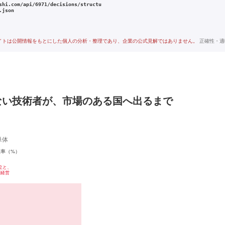
shi.com/api/6971/decisions/structu
.json
イトは公開情報をもとにした個人の分析・整理であり、企業の公式見解ではありません。
正確性・適
ない技術者が、市場のある国へ出るまで
単体
益率（%）