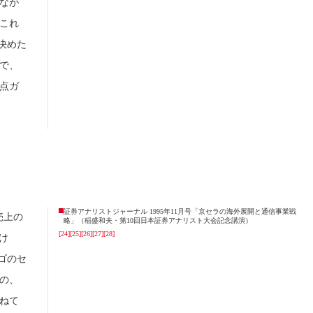
なが
これ
決めた
で、
点ガ
証券アナリストジャーナル 1995年11月号「京セラの海外展開と通信事業戦
売上の
略」（稲盛和夫・第10回日本証券アナリスト大会記念講演）
[24]
[25]
[26]
[27]
[28]
け
ゴのセ
の、
ねて