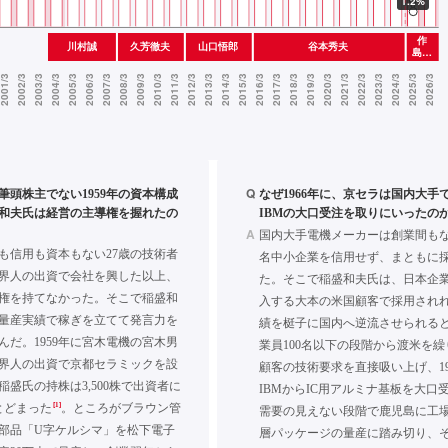
Q
筆頭株主でない1959年の資本構成
なぜ1966年に、京セラは国内大手
和夫氏は経営の主導権を握れたの
IBMの大口受注を取りにいったの
A
国内大手電機メーカーは創業間も
も信用も資本もない27歳の技術者
名中小企業を信用せず、まともに
界人の出資で会社を興した以上、
た。そこで稲盛和夫氏は、日本企
権を持てなかった。そこで稲盛和
入する大本の米国顧客で採用され
量産実績で稼ぎを立てて発言力を
績を梃子に国内へ逆流させられる
んだ。1959年に宮木電機の宮木男
業員100名以下の段階から渡米を
界人の出資で京都セラミックを設
顧客の技術要求を直接吸い上げ、19
稲盛氏の持株は3,500株で出資者に
IBMからIC用アルミナ基板を大口
[1]
とどまった
。ところがブラウン管
需要の見えない段階で鹿児島に工
部品「U字ケルシマ」を松下電子
層パッケージの量産に踏み切り、