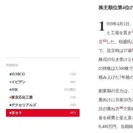
株主順位第4位
1
959年4月1
と工場を置き
[2]
立
した。稲盛氏
で、設立時は27歳
株式の引き受けと
同業他社
の持株は3,500
SUMCO
3436
積み上げた7年後の1
イビデン
4062
JSR
2024廃止
創業期の主力は、
東京応化工業
4186
業向けに月産20
デクセリアルズ
4980
[9]
注の重ね方
で実
京セラ
6971
金を経費と捉え直
8,400万円、当期