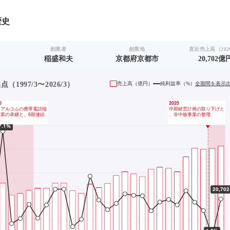
歴史
創業者
創業地
直近売上高（2026
稲盛和夫
京都府京都市
20,702億
1997/3〜2026/3）
売上高（
億円
）
純利益率（%）
全期間を表示