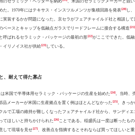
用のセラミック・ヘッダーを納め
、米国のセラミックメーカーと競い
[20]
めた。1970年にはテキサス・インスツルメンツが集積回路を発表
し、
に実装するかが問題になった。京セラがフェアチャイルド社と相談して
[21]
のベースとキャップを低融点ガラスでリードフレームに接合する構造
[22]
と呼ばれるセラミック・パッケージの最初の形
がここでできた。低融
[23]
・イリノイス社が供給
している。
と、耐えて得た寡占
[24]
セラは米国で半導体用セラミック・パッケージの生産を始めた
。当時、
[25]
部品メーカーが米国に生産拠点を置く例はほとんどなかった
。きっか
クルで工場の維持が難しくなったフェアチャイルド社から、サンディエ
[26]
ってほしいと持ちかけられた
ことである。稲盛氏は一度は断ったもの
[27]
意して現場を見せ
、改善点を指摘するとそれならば買ってほしいと重