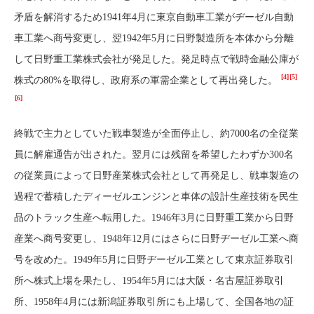
矛盾を解消するため1941年4月に東京自動車工業がヂーゼル自動
車工業へ商号変更し、翌1942年5月に日野製造所を本体から分離
して日野重工業株式会社が発足した。発足時点で戦時金融公庫が
[4]
[5]
株式の80%を取得し、政府系の軍需企業として再出発した。
[6]
終戦で主力としていた戦車製造が全面停止し、約7000名の全従業
員に解雇通告が出された。翌月には残留を希望したわずか300名
の従業員によって日野産業株式会社として再発足し、戦車製造の
過程で蓄積したディーゼルエンジンと車体の設計生産技術を民生
品のトラック生産へ転用した。1946年3月に日野重工業から日野
産業へ商号変更し、1948年12月にはさらに日野ヂーゼル工業へ商
号を改めた。1949年5月に日野ヂーゼル工業として東京証券取引
所へ株式上場を果たし、1954年5月には大阪・名古屋証券取引
所、1958年4月には新潟証券取引所にも上場して、全国各地の証