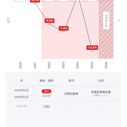
年
連単・基準
商号
出所
2020年3月
連結
有価証券報告書
↓
日野自動車
（
XBRLベース
）
JGAAP
2025年3月
2026年
—
—
欠落