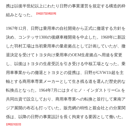
携は以後半世紀以上にわたり日野の事業運営を規定する構造的枠
[16]
[17]
[18]
[19]
組みとなった。
1967年12月、日野は乗用車の自社開発から正式に撤退する方針を
決め、コンテッサ1300の後継車種開発を中止した。1968年に新設
した羽村工場は当初乗用車の量産拠点として計画していたが、撤
退決定を受けてトヨタ向け乗用車のOEM生産拠点へ用途を変更
し、以後はトヨタの生産受託を引き受ける中核工場となった。乗
用車事業からの撤退とトヨタとの提携は、日野がGVW11t超を主
軸とする商用車専業メーカーとして生き残る道を選んだ歴史的な
転換点となった。1964年7月にはタイヒノ・インダストリーCo.を
共同出資で設立しており、商用車専業への転換と並行して東南ア
ジア展開の布石も打っていた。販売網の特性と親会社との分業関
係は、以降の日野の事業設計を長く拘束する要因として働いた。
[20]
[21]
[22]