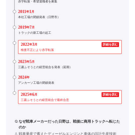
赤字転落・希望退職者を募集
2011
1
年
月
本社工場の閉鎖発表（日野市）
2019
7
年
月
トラックの新工場の起工
2022
3
年
月
詳細を読む
検査不正により赤字転落
2023
5
年
月
三菱ふそうとの経営統合を発表（延期）
2024
年
アンカーソ工場の閉鎖発表
2025
6
年
月
詳細を読む
三菱ふそうとの経営統合で最終合意
Q
なぜ戦車メーカーだった日野は、戦後に商用トラックへ転じた
のか
A
戦車量産で蓄えたディーゼルエンジンと車体の設計生産技術