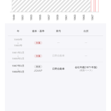
年
連単・基準
商号
出所
1949年
↓
—
—
欠落
1960年
1961年3月
↓
日野自動車
—
欠落
1966年3月
1967年3月
単体
会社年鑑(1971年版)
↓
日野自動車
（
紙面ベース
）
JGAAP
1968年3月