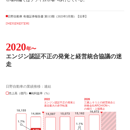
日野自動車 有価証券報告書 第113期（2025年3月期）【沿革】
[34]
[35]
[36]
[37]
[38]
2020
年〜
エンジン認証不正の発覚と経営統合協議の迷
走
日野自動車の業績推移：連結
売上高（億円）
純利益率（%）