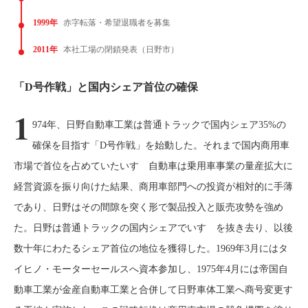
1999年
赤字転落・希望退職者を募集
2011年
本社工場の閉鎖発表（日野市）
「D号作戦」と国内シェア首位の確保
1
974年、日野自動車工業は普通トラックで国内シェア35%の
確保を目指す「D号作戦」を始動した。それまで国内商用車
市場で首位を占めていたいすゞ自動車は乗用車事業の量産拡大に
経営資源を振り向けた結果、商用車部門への投資が相対的に手薄
であり、日野はその間隙を突く形で製品投入と販売攻勢を強め
た。日野は普通トラックの国内シェアでいすゞを抜き去り、以後
数十年にわたるシェア首位の地位を獲得した。1969年3月にはタ
イヒノ・モーターセールスへ資本参加し、1975年4月には帝国自
動車工業が金産自動車工業と合併して日野車体工業へ商号変更す