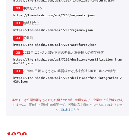
https://the-shashi.com/api/7205/financials-longterm.json
事業セグメント
GET
https://the-shashi.com/api/7205/segments.json
地域別売上
GET
https://the-shashi.com/api/7205/regions.json
従業員
GET
https://the-shashi.com/api/7205/workforce.json
2022年 エンジン認証不正の発覚と過去最大の赤字転落
GET
https://the-shashi.com/api/7205/decisions/certification-frau
d-2022.json
2026年 三菱ふそうとの経営統合と持株会社ARCHIONへの移行・上場廃止
GET
https://the-shashi.com/api/7205/decisions/fuso-integration-2
026.json
本サイトは公開情報をもとにした個人の分析・整理であり、企業の公式見解ではあ
りません。
正確性・適時性は保証せず、投資助言を目的としたものではありませ
ん。
詳細はこちら