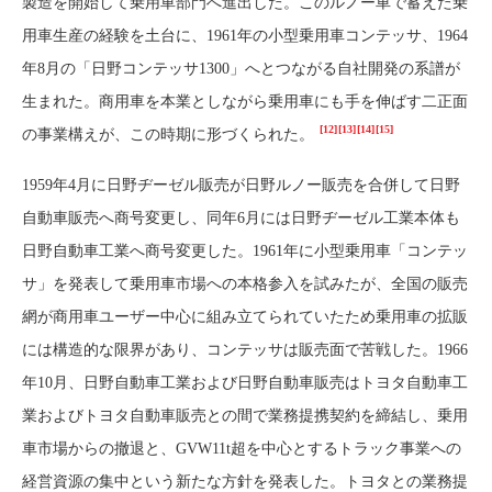
製造を開始して乗用車部門へ進出した。このルノー車で蓄えた乗
用車生産の経験を土台に、1961年の小型乗用車コンテッサ、1964
年8月の「日野コンテッサ1300」へとつながる自社開発の系譜が
生まれた。商用車を本業としながら乗用車にも手を伸ばす二正面
[12]
[13]
[14]
[15]
の事業構えが、この時期に形づくられた。
1959年4月に日野ヂーゼル販売が日野ルノー販売を合併して日野
自動車販売へ商号変更し、同年6月には日野ヂーゼル工業本体も
日野自動車工業へ商号変更した。1961年に小型乗用車「コンテッ
サ」を発表して乗用車市場への本格参入を試みたが、全国の販売
網が商用車ユーザー中心に組み立てられていたため乗用車の拡販
には構造的な限界があり、コンテッサは販売面で苦戦した。1966
年10月、日野自動車工業および日野自動車販売はトヨタ自動車工
業およびトヨタ自動車販売との間で業務提携契約を締結し、乗用
車市場からの撤退と、GVW11t超を中心とするトラック事業への
経営資源の集中という新たな方針を発表した。トヨタとの業務提