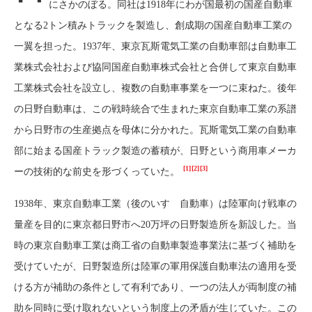
にさかのぼる。同社は1918年にわが国最初の国産自動車
となる2トン積みトラックを製造し、創成期の国産自動車工業の
一翼を担った。1937年、東京瓦斯電気工業の自動車部は自動車工
業株式会社および協同国産自動車株式会社と合併して東京自動車
工業株式会社を設立し、複数の自動車事業を一つに束ねた。後年
の日野自動車は、この戦時統合で生まれた東京自動車工業の系譜
から日野市の生産拠点を母体に分かれた。瓦斯電気工業の自動車
部に始まる国産トラック製造の蓄積が、日野という商用車メーカ
[1]
[2]
[3]
ーの技術的な前史を形づくっていた。
1938年、東京自動車工業（後のいすゞ自動車）は陸軍向け戦車の
量産を目的に東京都日野市へ20万坪の日野製造所を新設した。当
時の東京自動車工業は商工省の自動車製造事業法に基づく補助を
受けていたが、日野製造所は陸軍の軍用保護自動車法の適用を受
ける方が補助の条件として有利であり、一つの法人が両制度の補
助を同時に受け取れないという制度上の矛盾が生じていた。この