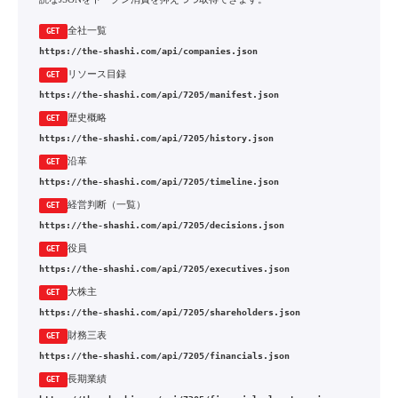
全社一覧
GET
https://the-shashi.com/api/companies.json
リソース目録
GET
https://the-shashi.com/api/7205/manifest.json
歴史概略
GET
https://the-shashi.com/api/7205/history.json
沿革
GET
https://the-shashi.com/api/7205/timeline.json
経営判断（一覧）
GET
https://the-shashi.com/api/7205/decisions.json
役員
GET
https://the-shashi.com/api/7205/executives.json
大株主
GET
https://the-shashi.com/api/7205/shareholders.json
財務三表
GET
https://the-shashi.com/api/7205/financials.json
長期業績
GET