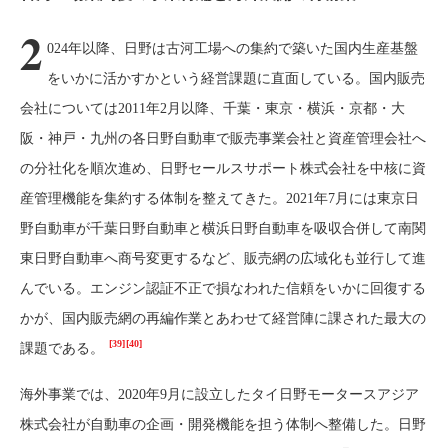
2
024年以降、日野は古河工場への集約で築いた国内生産基盤
をいかに活かすかという経営課題に直面している。国内販売
会社については2011年2月以降、千葉・東京・横浜・京都・大
阪・神戸・九州の各日野自動車で販売事業会社と資産管理会社へ
の分社化を順次進め、日野セールスサポート株式会社を中核に資
産管理機能を集約する体制を整えてきた。2021年7月には東京日
野自動車が千葉日野自動車と横浜日野自動車を吸収合併して南関
東日野自動車へ商号変更するなど、販売網の広域化も並行して進
んでいる。エンジン認証不正で損なわれた信頼をいかに回復する
かが、国内販売網の再編作業とあわせて経営陣に課された最大の
[39]
[40]
課題である。
海外事業では、2020年9月に設立したタイ日野モータースアジア
株式会社が自動車の企画・開発機能を担う体制へ整備した。日野