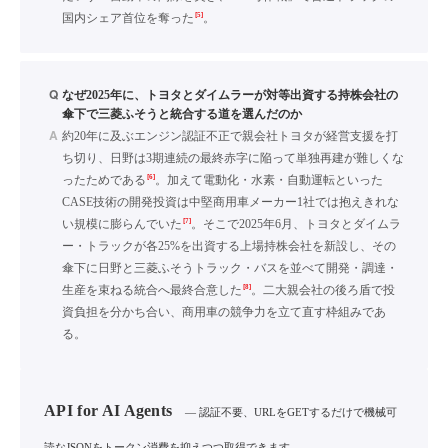
[5]
国内シェア首位を奪った
。
Q
なぜ2025年に、トヨタとダイムラーが対等出資する持株会社の
傘下で三菱ふそうと統合する道を選んだのか
A
約20年に及ぶエンジン認証不正で親会社トヨタが経営支援を打
ち切り、日野は3期連続の最終赤字に陥って単独再建が難しくな
[6]
ったためである
。加えて電動化・水素・自動運転といった
CASE技術の開発投資は中堅商用車メーカー1社では抱えきれな
[7]
い規模に膨らんでいた
。そこで2025年6月、トヨタとダイムラ
ー・トラックが各25%を出資する上場持株会社を新設し、その
傘下に日野と三菱ふそうトラック・バスを並べて開発・調達・
[8]
生産を束ねる統合へ最終合意した
。二大親会社の後ろ盾で投
資負担を分かち合い、商用車の競争力を立て直す枠組みであ
る。
API for AI Agents
— 認証不要、URLをGETするだけで機械可
読なJSONをトークン消費を抑えつつ取得できます。