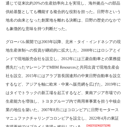
通じて従来比約20%の生産効率向上を実現し、海外拠点への部品
供給基盤としても機能する複合的な役割を担った。日野市という
地名の由来となった創業地を離れる決断は、日野の歴史のなかで
も象徴的な意味を持つ判断だった。
グローバル展開では2003年以降、北米・タイ・インドネシアの現
地生産体制への投資が継続的に拡大した。2008年にはロシアとイ
ンドで現地販売会社を設立し、2012年には三菱自動車との業務提
携先だったマレーシアでMBM Resourcesと共同出資で現地生産会
社を設立、2015年にはアラブ首長国連邦の中東日野自動車を設立
するなど、アジアを軸に欧米・中東へ販売網を広げた。2019年に
はタイでトラックの新工場を起工するなど、東南アジア市場での
生産能力を増強し、トヨタグループ内で商用車事業を担う中核企
業の地位を築いた。2007年8月にはコロンビアに日野モータース
マニュファクチャリングコロンビアを設立し、2022年4月の東証
[34]
[35]
[36]
[37]
[38]
市場再編ではプライム市場へ移行している。