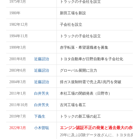
1975年3月
トラックの子会社を設立
1980年
新田工場を新設
1982年12月
子会社を設立
1994年11月
トラックの子会社を設立
1999年3月
赤字転落・希望退職者を募集
2001年8月
近藤詔治
トヨタ自動車が日野自動車を子会社化
2003年6月
近藤詔治
グローバル展開に注力
2004年3月
近藤詔治
排ガス規制特需で売上高1兆円を突破
2011年1月
白井芳夫
本社工場の閉鎖発表（日野市）
2011年10月
白井芳夫
古河工場を着工
2019年7月
下義生
トラックの新工場の起工
エンジン認証不正の発覚と過去最大の赤字
2022年3月
小木曽聡
20年に及ぶ試験データ改ざんに、トヨタ出身