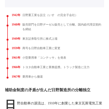
1942年
日野重工業を設立（いすゞの完全子会社）
1948年
販売部門を日野ヂーゼル販売として分離。国内総代理店契約
を締結
1949年
東京証券取引所に株式上場
1959年
商号を日野自動車工業に変更
1961年
小型乗用車「コンテッサ」を発表
1966年
トヨタ自動車工業と業務提携。トラック製造に注力
1967年
乗用車から撤退
補助金制度の矛盾が生んだ日野製造所の分離独立
日
野自動車の源流は、1910年に創業した東京瓦斯電気工業