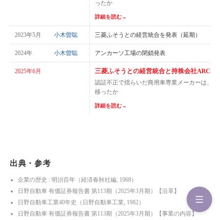
ったか
詳細を読む
→
2023年5月
小木曽聡
三菱ふそうとの経営統合を発表（延期）
2024年
小木曽聡
アンカーソ工場の閉鎖発表
三菱ふそうとの経営統合と持株会社ARCHI
2025年6月
認証不正で揺らいだ商用車専業メーカーは、独
移ったか
詳細を読む
→
出典・参考
企業の歴史 : 明治百年（経済春秋社編, 1968）
日野自動車 有価証券報告書 第113期（2025年3月期）【沿革】
日野自動車工業40年史（日野自動車工業, 1982）
日野自動車 有価証券報告書 第113期（2025年3月期）【事業の内容】