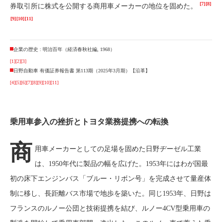
[7]
[8]
券取引所に株式を公開する商用車メーカーの地位を固めた。
[9]
[10]
[11]
企業の歴史 : 明治百年（経済春秋社編, 1968）
[1]
[2]
[3]
日野自動車 有価証券報告書 第113期（2025年3月期）【沿革】
[4]
[5]
[6]
[7]
[8]
[9]
[10]
[11]
乗用車参入の挫折とトヨタ業務提携への転換
商
用車メーカーとしての足場を固めた日野ヂーゼル工業
は、1950年代に製品の幅を広げた。1953年にはわが国最
初の床下エンジンバス「ブルー・リボン号」を完成させて量産体
制に移し、長距離バス市場で地歩を築いた。同じ1953年、日野は
フランスのルノー公団と技術提携を結び、ルノー4CV型乗用車の