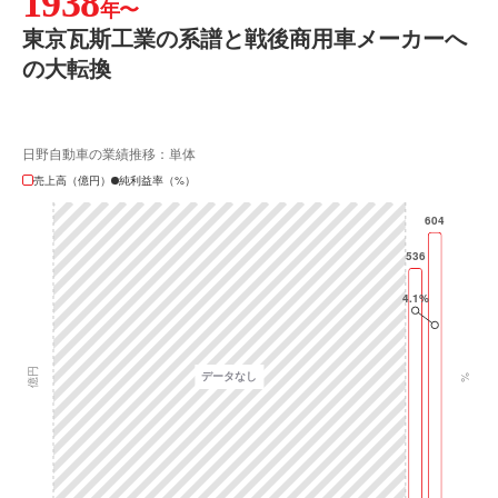
1938
年〜
東京瓦斯工業の系譜と戦後商用車メーカーへ
の大転換
日野自動車の業績推移：単体
売上高（億円）
純利益率（%）