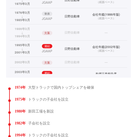
（
紙面ベース
）
JGAAP
1975年3月
1976年3月
単体
会社年鑑(1986年版)
↓
日野自動車
（
紙面ベース
）
JGAAP
1985年3月
1986年3月
↓
日野自動車
—
欠落
1994年3月
1995年3月
連結
会社年鑑(2002年版)
↓
日野自動車
（
紙面ベース
）
JGAAP
2001年3月
2002年3月
日野自動車
—
欠落
2003年3月
連結
有価証券報告書
↓
日野自動車
（
PDFベース
）
JGAAP
2014年3月
1974年
大型トラックで国内トップシェアを確保
2015年3月
連結
有価証券報告書
↓
日野自動車
（
XBRLベース
）
JGAAP
2019年3月
1975年
トラックの子会社を設立
1980年
新田工場を新設
1982年
子会社を設立
1994年
トラックの子会社を設立