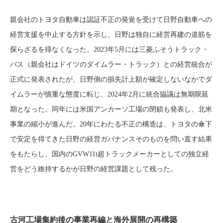
親会社のトヨタ自動車は認証不正の発覚を受けて日野自動車への
経営支援を中止する方針を示し、日野は独自に経営再建の道筋を
探らざるを得なくなった。2023年5月には三菱ふそうトラック・
バス（親会社はドイツのダイムラー・トラック）との経営統合が
正式に発表されたが、日野側の損失計上額が確定しないなかでダ
イムラーが慎重な態度に転じ、2024年2月に統合協議は無期限延
期となった。同年には米国アンカーソ工場の閉鎖も発表し、北米
事業の縮小が進んだ。20年にわたる不正の構造は、トヨタの傘下
で安定を得てきた日野の経営ガバナンスそのものを問い直す結果
をもたらし、国内のGVW11t超トラックメーカーとしての独立経
営をどう維持するかが日野の経営課題として残った。
古河工場集約後の事業再編と海外展開の再構築