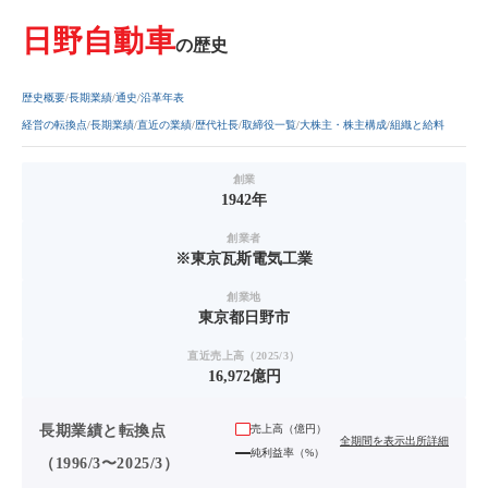
日野自動車
の歴史
歴史概要
長期業績
通史
沿革年表
経営の転換点
長期業績
直近の業績
歴代社長
取締役一覧
大株主・株主構成
組織と給料
創業
1942年
創業者
※東京瓦斯電気工業
創業地
東京都日野市
直近売上高（2025/3）
16,972億円
長期業績と転換点
売上高（
億円
）
全期間を表示
出所詳細
純利益率（%）
（1996/3〜2025/3）