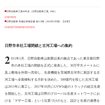
日野自動車工業40年史（日野自動車工業, 1982）
[23]
[24]
[29]
日野自動車 有価証券報告書 第113期（2025年3月期）【沿革】
[25]
[26]
[27]
[28]
[30]
[31]
[32]
[33]
日野市本社工場閉鎖と古河工場への集約
2
011年1月、日野自動車は創業以来の拠点であった東京都日野
市の本社工場の閉鎖を正式に発表した。30万平方メートルに
及ぶ敷地を外部へ売却し、生産機能を茨城県古河市に新設する古
河工場へ全面移転する方針を決めた。500億円を投じた古河工場
は2011年に着工し、2017年10月にGVW5t超のトラックの組立生産
を開始した。古河工場は日野のグローバル生産ネットワークにお
ける「マザー工場」という位置づけのもと、設計と生産の連携を