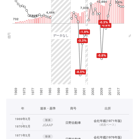
年
連単・基準
商号
出所
1969年3月
単体
会社年鑑(1971年版)
↓
日野自動車
（
紙面ベース
）
JGAAP
1970年3月
1971年3月
単体
会社年鑑(1976年版)
↓
日野自動車