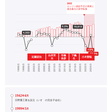
1942
4
年
月
日野重工業を設立（いすゞの完全子会社）
1999
3
年
月