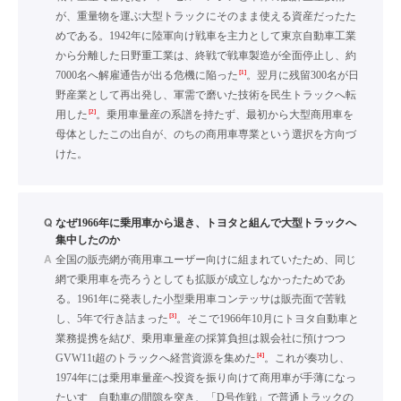
が、重量物を運ぶ大型トラックにそのまま使える資産だったた
めである。1942年に陸軍向け戦車を主力として東京自動車工業
から分離した日野重工業は、終戦で戦車製造が全面停止し、約
[1]
7000名へ解雇通告が出る危機に陥った
。翌月に残留300名が日
野産業として再出発し、軍需で磨いた技術を民生トラックへ転
[2]
用した
。乗用車量産の系譜を持たず、最初から大型商用車を
母体としたこの出自が、のちの商用車専業という選択を方向づ
けた。
Q
なぜ1966年に乗用車から退き、トヨタと組んで大型トラックへ
集中したのか
A
全国の販売網が商用車ユーザー向けに組まれていたため、同じ
網で乗用車を売ろうとしても拡販が成立しなかったためであ
る。1961年に発表した小型乗用車コンテッサは販売面で苦戦
[3]
し、5年で行き詰まった
。そこで1966年10月にトヨタ自動車と
業務提携を結び、乗用車量産の採算負担は親会社に預けつつ
[4]
GVW11t超のトラックへ経営資源を集めた
。これが奏功し、
1974年には乗用車量産へ投資を振り向けて商用車が手薄になっ
たいすゞ自動車の間隙を突き、「D号作戦」で普通トラックの