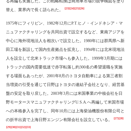
る再編も実施した。この戦略転換は商用車市場の競争構図を塗り
[23]
[24]
[25]
[26]
替え、業界内で長く語られた。
1975年にフィリピン、1982年12月にP.T.ヒノ・インドネシア・マ
ニュファクチャリングを共同出資で設立するなど、東南アジアを
中心に海外現地法人を相次いで設立した。1980年には群馬県へ新
田工場を新設して国内生産拠点を拡充し、1994年には北米現地法
人を設立して北米トラック市場へも参入した。1999年3月期には
トラックの国内需要低迷で赤字転落し約300名の希望退職を実施
する場面もあったが、2001年8月のトヨタ自動車による第三者割
当増資の引受を通じて日野はトヨタの連結子会社となり、経営基
盤の安定を取り戻した。2003年3月には米国事業の中核会社を日
野モータースマニュファクチャリングU.S.A.へ再編して米国市場
への本格参入を完了し、同年10月には上海柴油機股份有限公司と
[27]
[28]
の折半出資で上海日野エンジン有限会社を設立している。
[29]
[30]
[31]
[32]
[33]