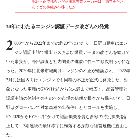
認証不正で揺らいだ商用車専業メーカーは、独立をたた
んでどの枠組みへ移ったか
20年にわたるエンジン認証データ改ざんの発覚
2
003年から2022年までの約20年にわたり、日野自動車はエン
ジン認証申請で排出ガスおよび燃費データの改ざんを続けて
いた事実が、外部調査と社内調査の進展に伴って順次明らかにな
った。2020年に北米市場向けエンジンの不正が確認され、2022年
3月には国内向けエンジンでも同種の不正が正式に発覚した。対
象となった車種はGVW11t超から5t未満まで幅広く、品質管理と
認証申請の体制そのものへの市場の信頼が根本から揺らいだ。日
野はグローバルで対象車種の出荷停止とリコールを実施し、
FY2020からFY2022にかけて認証損失を含む多額の特別損失を計
上して、3期連続の最終赤字に転落する深刻な経営危機に直面し
た。