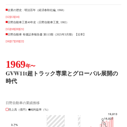
企業の歴史 : 明治百年（経済春秋社編, 1968）
[12]
[13]
[14]
日野自動車工業40年史（日野自動車工業, 1982）
[15]
[18]
[20]
[21]
日野自動車 有価証券報告書 第113期（2025年3月期）【沿革】
[16]
[17]
[19]
[22]
1969
年〜
GVW11t超トラック専業とグローバル展開の
時代
日野自動車の業績推移
売上高（億円）
純利益率（%）