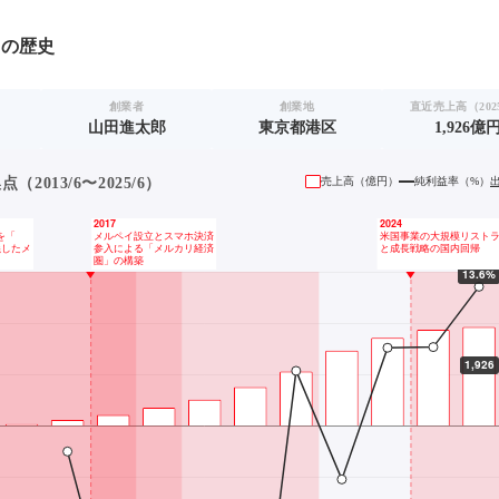
リ
の歴史
創業者
創業地
直近売上高（2025
山田進太郎
東京都港区
1,926億
2013/6〜2025/6）
売上高（
億円
）
純利益率（%）