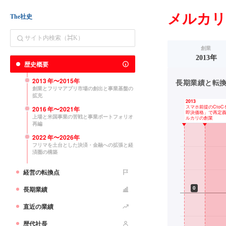
メルカ
The社史
創業
2013年
歴史概要
2013
年〜
2015
年
長期業績と転換点（
創業とフリマアプリ市場の創出と事業基盤の
拡充
2016
年〜
2021
年
上場と米国事業の苦戦と事業ポートフォリオ
再編
2022
年〜
2026
年
フリマを土台とした決済・金融への拡張と経
済圏の構築
経営の転換点
長期業績
直近の業績
歴代社長