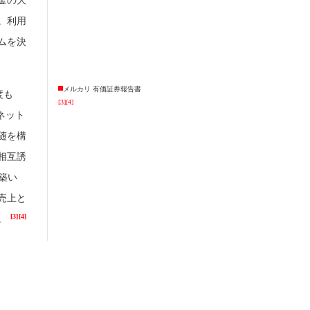
金の大
。利用
ムを決
メルカリ 有価証券報告書
度も
[3]
[4]
ネット
随を構
相互誘
築い
売上と
[3]
[4]
。