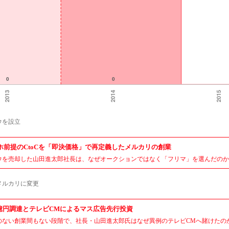
ウを設立
ホ前提のCtoCを「即決価格」で再定義したメルカリの創業
ウを売却した山田進太郎社長は、なぜオークションではなく「フリマ」を選んだのか
メルカリに変更
.5億円調達とテレビCMによるマス広告先行投資
のない創業間もない段階で、社長・山田進太郎氏はなぜ異例のテレビCMへ賭けたの