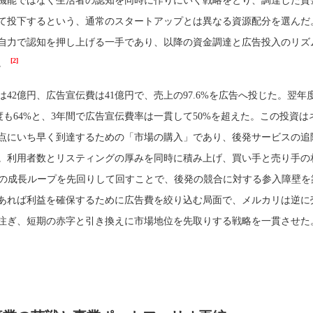
機能ではなく生活者の認知を同時に作りにいく戦略をとり、調達した資
て投下するという、通常のスタートアップとは異なる資源配分を選んだ
自力で認知を押し上げる一手であり、以降の資金調達と広告投入のリズ
[2]
。
高は42億円、広告宣伝費は41億円で、売上の97.6%を広告へ投じた。翌年
年度も64%と、3年間で広告宣伝費率は一貫して50%を超えた。この投資は
点にいち早く到達するための「市場の購入」であり、後発サービスの追
。利用者数とリスティングの厚みを同時に積み上げ、買い手と売り手の
特有の成長ループを先回りして回すことで、後発の競合に対する参入障壁を
あれば利益を確保するために広告費を絞り込む局面で、メルカリは逆に
注ぎ、短期の赤字と引き換えに市場地位を先取りする戦略を一貫させた