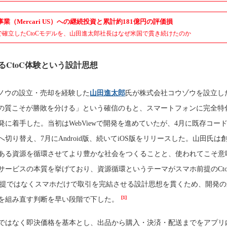
業（Mercari US）への継続投資と累計約181億円の評価損
で確立したCtoCモデルを、山田進太郎社長はなぜ米国で貫き続けたのか
るCtoC体験という設計思想
、ウノウの設立・売却を経験した
山田進太郎
氏が株式会社コウゾウを設立し
の質こそが勝敗を分ける」という確信のもと、スマートフォンに完全特
発に着手した。当初はWebViewで開発を進めていたが、4月に既存コー
切り替え、7月にAndroid版、続いてiOS版をリリースした。山田氏は
ある資源を循環させてより豊かな社会をつくることと、使われてこそ意
サービスの本質を挙げており、資源循環というテーマがスマホ前提のCto
前提ではなくスマホだけで取引を完結させる設計思想を貫くため、開発の
[1]
を組み直す判断を早い段階で下した。
ではなく即決価格を基本とし、出品から購入・決済・配送までをアプリ