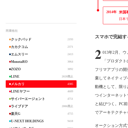
2014年
米国事
日本
同業他社
スマホで完結す
クックパッド
2193
2
カカクコム
2371
013年2月
エムスリー
2413
「プロダクト
MonotaRO
3064
ZOZO
3092
フリマアプリの開
LINE
2020廃止
棄してネイティブへ
メルカリ
4385
動機として、限り
LINEヤフー
4689
つインターネット
サイバーエージェント
4751
と結びつく。PC
ライブドア
2006廃止
でアーキテクチャ
楽天G
4755
U-NEXT HOLDINGS
9418
オークション方式