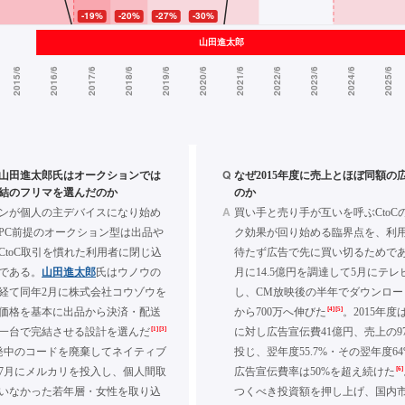
Q
年に山田進太郎氏はオークションでは
なぜ2015年度に売上とほぼ同額の
結のフリマを選んだのか
のか
A
ンが個人の主デバイスになり始め
買い手と売り手が互いを呼ぶCtoC
に、PC前提のオークション型は出品や
ク効果が回り始める臨界点を、利
CtoC取引を慣れた利用者に閉じ込
待たず広告で先に買い切るためである
である。
山田進太郎
氏はウノウの
月に14.5億円を調達して5月にテレ
経て同年2月に株式会社コウゾウを
し、CM放映後の半年でダウンロード
[4]
[5]
価格を基本に出品から決済・配送
から700万へ伸びた
。2015年度
[1]
[3]
一台で完結させる設計を選んだ
に対し広告宣伝費41億円、売上の97
発中のコードを廃棄してネイティブ
投じ、翌年度55.7%・その翌年度6
[6]
7月にメルカリを投入し、個人間取
広告宣伝費率は50%を超え続けた
いなかった若年層・女性を取り込
つくべき投資額を押し上げ、国内