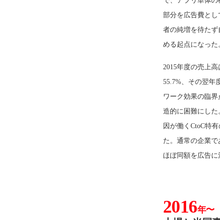
で、アプリ単体の
部分を広告費とし
者の純増を待たず
める起点になった
2015年度の売上
55.7%、その翌
ワーク効果の臨界
造的に困難にした
因が働くCtoC
た。通常の企業で
ほぼ同額を広告に
2016
年〜