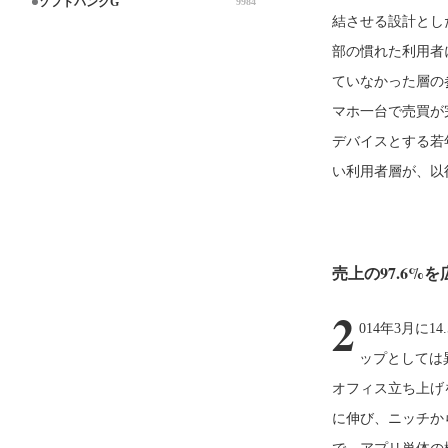
ソフトバンクG
9984
結させる設計とし
部の慣れた利用者
ていなかった層の
マホ一台で売買が
デバイスとする若
い利用者層が、以
売上の97.6%
2
014年3月に
ップとしては
オフィス立ち上げ
に伸び、ニッチか