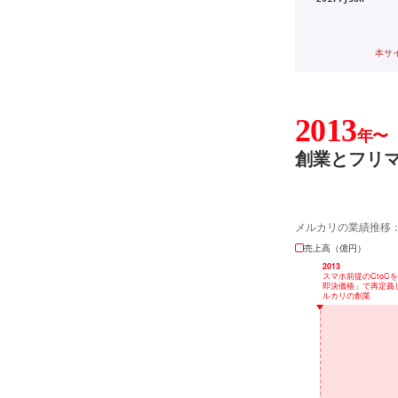
本サ
2013
年〜
創業とフリ
メルカリの業績推移
売上高（億円）