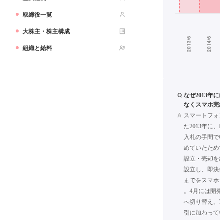
取締役一覧
大株主・株主構成
組織と給料
Q
なぜ2013
なくスマホ完
A
スマートフォ
た2013年
入札の手間で
めていたため
設立・売却を
設立し、即決
までをスマホ
。4月には開
へ切り替え、
引に加わって