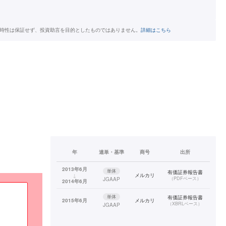
時性は保証せず、投資助言を目的としたものではありません。
詳細はこちら
年
連単・基準
商号
出所
2013年6月
単体
有価証券報告書
↓
メルカリ
（
PDFベース
）
JGAAP
2014年6月
単体
有価証券報告書
2015年6月
メルカリ
（
XBRLベース
）
JGAAP