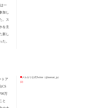
引は一
参加し
た。ス
ホを主
た新し
った。
メルカリ公式Twitter（@mercari_jp）
ートア
[2]
CS
00万
こと