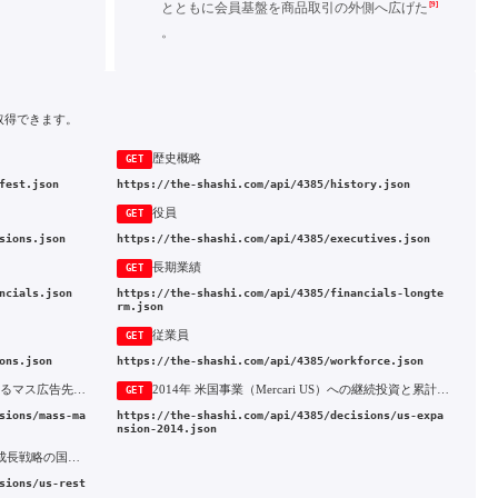
[9]
とともに会員基盤を商品取引の外側へ広げた
。
取得できます。
歴史概略
GET
fest.json
https://the-shashi.com/api/4385/history.json
役員
GET
sions.json
https://the-shashi.com/api/4385/executives.json
長期業績
GET
ncials.json
https://the-shashi.com/api/4385/financials-longte
rm.json
従業員
GET
ons.json
https://the-shashi.com/api/4385/workforce.json
2014年 14.5億円調達とテレビCMによるマス広告先行投資
2014年 米国事業（Mercari US）への継続投資と累計約181億円の評価損
GET
sions/mass-ma
https://the-shashi.com/api/4385/decisions/us-expa
nsion-2014.json
2024年 米国事業の大規模リストラと成長戦略の国内回帰
sions/us-rest