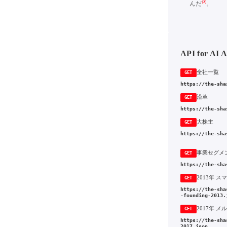
[2]
んだ
。
API for AI 
全社一覧
GET
https://the-sha
沿革
GET
https://the-sha
大株主
GET
https://the-sha
事業セグメ
GET
https://the-sha
GET
https://the-sha
-founding-2013.
GET
https://the-sha
2017.json