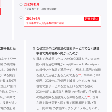
2022
11
年
月
「メルカード」の提供を開始
2024
6
年
月
詳細を読む
米国事業で人員を半数程度に縮減
Q
広告を投じた
なぜ2024年に米国流の現地サービスでなく越境
取引で海外需要へ向かったのか
A
のネットワー
日本で急成長したスマホCtoC体験をそのまま米
用者の純増を
国へ持ち込む戦略がeBayやFacebook Marketplace
。2014年3
の根付いた市場で通用せず、累計181億円の減損
[7]
ビCMを開始
を生んだ反省があるためである
。2018年に103
数は500万
億円、2021年に78億円を減損したメルカリは、
は売上42億円
現地で別サービスを立ち上げる方式を改め、
.6%を広告へ
2024年8月に越境取引機能で台湾の買い手が日本
[8]
4%と3年間で
の出品在庫を直接買える体制を整えた
。国内
。後発が追い
在庫を海外需要へ回す形で国際展開を選び直
市場の先行者
し、同年3月の労働マッチング「メルカリハロ」