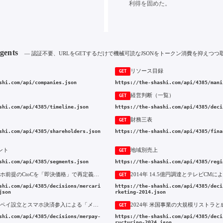
利得を固めた。
Agents
— 認証不要、URLをGETするだけで機械可読なJSONをトークン消費を抑えつつ
リソース目録
GET
shi.com/api/companies.json
https://the-shashi.com/api/4385/mani
経営判断（一覧）
GET
shi.com/api/4385/timeline.json
https://the-shashi.com/api/4385/deci
財務三表
GET
shi.com/api/4385/shareholders.json
https://the-shashi.com/api/4385/fina
ント
地域別売上
GET
shi.com/api/4385/segments.json
https://the-shashi.com/api/4385/regi
2013年 スマホ前提のCtoCを「即決価格」で再定義したメルカリの創業
GET
shi.com/api/4385/decisions/mercari
https://the-shashi.com/api/4385/deci
json
rketing-2014.json
2017年 メルペイ設立とスマホ決済参入による「メルカリ経済圏」の構築
GET
shi.com/api/4385/decisions/merpay-
https://the-shashi.com/api/4385/deci
ructuring-2024.json