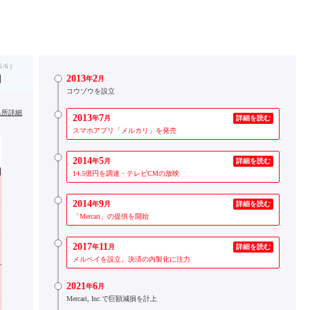
/6）
2013
2
円
年
月
コウゾウを設立
出所詳細
2013
7
年
月
詳細を読む
スマホアプリ「メルカリ」を発売
2014
5
年
月
詳細を読む
14.5億円を調達・テレビCMの放映
2014
9
年
月
詳細を読む
「Mercari」の提供を開始
2017
11
年
月
詳細を読む
メルペイを設立。決済の内製化に注力
2021
6
年
月
Mercari, Inc.で巨額減損を計上