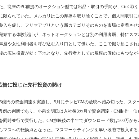
た。従来のPC前提のオークション型では出品・取引の手間が、CtoC取
に限られていた。メルカリはこの摩擦を取り除くことで、個人間取引に
参入を促し、フリマアプリという新カテゴリそのものを市場に定着させ
完結する体験設計が、ネットオークションとは別の利用者層、特にスマ
年層や女性利用者を呼び込む入り口として働いた。ここで掘り起こされ
後の広告投資が効く下地となり、先行者としての規模の優位にもつなが
を広告に投じた先行投資の賭け
14.5億円の資金調達を実施し、5月にテレビCMの放映へ踏み切った。スタ
異例の判断であり、小泉文明氏は入社後3カ月で資金調達・CM制作・仙台
を同時並行で実行した。CM放映後の半年でダウンロード数は500万から7
らマスへの転換点となった。マスマーケティングを早い段階で投入する