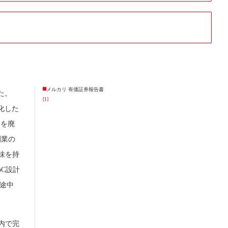
メルカリ 有価証券報告書
た。
[1]
化した
ドを廃
創業の
味を持
C設計
途中
内で完