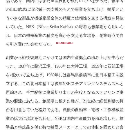
品であり、国内にはまだ量産技術が根付いていなかった。創業者
の山口武彦は渋沢栄一の支援のもとで事業を立ち上げ、軸受とい
う小さな部品が機械産業全体の精度と信頼性を支える構造を見抜
いていた。NSK（Nihon Seiko Kaisha）の呼称も創業期から用いら
れ、日本の機械産業の精度を底から支える立場を、創業時点で自
[1]
[2]
[3]
[4]
[5]
ら引き受けた会社だった。
創業から戦後復興期にかけては国内生産拠点の積み上げが中心だ
った。1937年に藤沢工場、1953年に大津工場、1959年に石部工場
を相次いで立ち上げ、1960年には群馬県前橋市に北日本精工を設
立する。この北日本精工は後年NSKステアリングシステムズへと
再編され、半世紀後に事業切り出しの主役となるステアリング事
業の源流にあたる。創業期に植えた種が、21世紀の経営判断の舞
台を用意していた格好である。戦後の自動車・電機・工作機械産
業の拡大に歩調を合わせ、NSKは国内生産能力を積み増した。標
準品と特殊品を併せ持つ軸受メーカーとしての体制を固めたと言