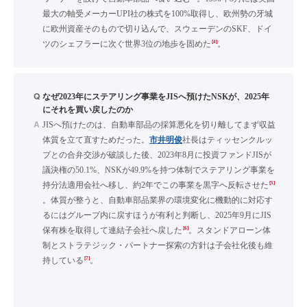
最大の軸受メーカーUPI社の株式を100%取得し、欧州勢の牙城
に欧州資産そのもので切り込んで、スウェーデンのSKF、ドイ
[4]
ツのシェフラーに次ぐ世界3位の地歩を固めた
。
Q
なぜ2023年にステアリング事業をJISへ預けたNSKが、2025年
にそれを買い戻したのか
A
JISへ預けたのは、自動車部品の採算悪化を切り離してまず収益
体質を立て直すためだった。
市井明俊
社長はティッセンクルッ
プとの合弁交渉が破談した後、2023年8月に投資ファンドJISが
議決権の50.1%、NSKが49.9%を持つ体制でステアリング事業を
[5]
持分法適用会社へ移し、約2年でこの事業を黒字へ反転させた
。体質が整うと、自動車部品業界の環境変化に機動的に対応す
るにはグループ内に戻すほうが有利と判断し、2025年9月にJIS
[6]
保有株を取得して連結子会社へ戻した
。スタンドアローン体
制とストラテジック・パートナー探索の方針は子会社化後も維
[7]
持している
。