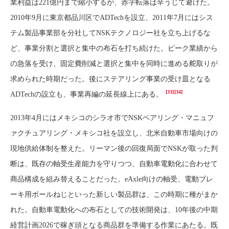
業利益は221億円まで縮小するが、赤字転落は辛うじて避けた。
2010年9月に東京都品川区でADTechを設立、2011年7月にはシス
テム製品事業部を分社してNSKテクノロジー社を立ち上げるな
ど、事業分割と選択と集中の布石を打ち続けた。ピーク業績から
の急落を受け、固定費削減と選択と集中を同時に進める舵取りが
求められた時期だった。後にステアリング事業の受け皿となる
[33]
[34]
ADTechの設立も、事業再編の延長線上にある。
2013年4月にはメキシコのシラオ市でNSKベアリング・マニュフ
ァクチュアリング・メキシコ社を設立し、北米自動車市場向けの
現地供給体制を整えた。リーマン後の回復局面でNSKが取った判
断は、既存の軸受生産能力を守りつつ、自動車電動化に合わせて
商品構成を組み替えることだった。eAxle向けの軸受、電動ブレ
ーキ用ボールねじといった新しい製品群は、この時期に種がまか
れた。自動車電動化への布石としての技術開発は、10年後の中期
経営計画2026で稼ぎ頭となる商品群を準備する作業にあたる。既