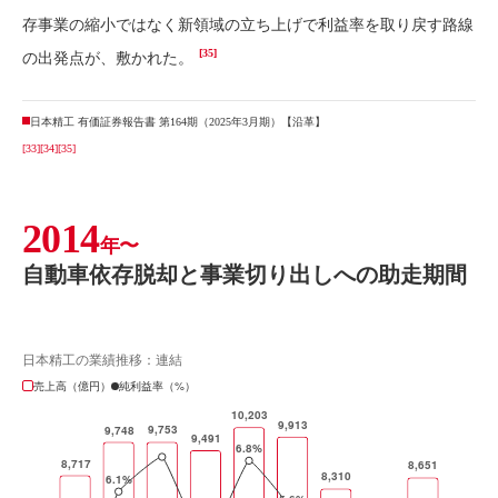
存事業の縮小ではなく新領域の立ち上げで利益率を取り戻す路線
[35]
の出発点が、敷かれた。
日本精工 有価証券報告書 第164期（2025年3月期）【沿革】
[33]
[34]
[35]
2014
年〜
自動車依存脱却と事業切り出しへの助走期間
日本精工の業績推移：連結
売上高（億円）
純利益率（%）