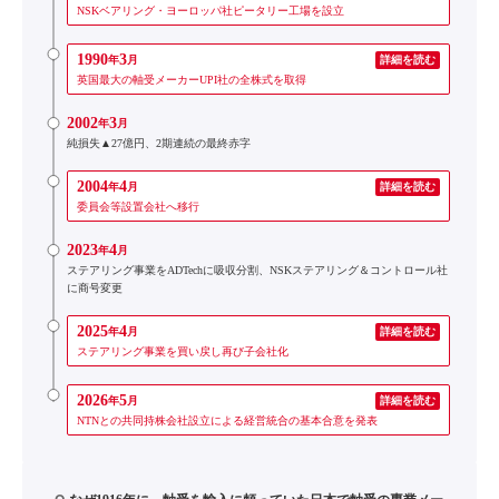
NSKベアリング・ヨーロッパ社ピータリー工場を設立
1990
3
年
月
詳細を読む
英国最大の軸受メーカーUPI社の全株式を取得
2002
3
年
月
純損失▲27億円、2期連続の最終赤字
2004
4
年
月
詳細を読む
委員会等設置会社へ移行
2023
4
年
月
ステアリング事業をADTechに吸収分割、NSKステアリング＆コントロール社
に商号変更
2025
4
年
月
詳細を読む
ステアリング事業を買い戻し再び子会社化
2026
5
年
月
詳細を読む
NTNとの共同持株会社設立による経営統合の基本合意を発表