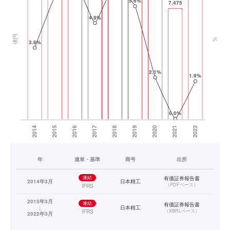
年
連単・基準
商号
出所
連結
有価証券報告書
2014年3月
日本精工
（
PDFベース
）
IFRS
2015年3月
連結
有価証券報告書
↓
日本精工
（
XBRLベース
）
IFRS
2022年3月