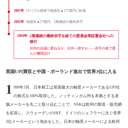
2001年
ITバブル崩壊で純損失▲177億円に転落
2002年
純損失▲27億円、2期連続の最終赤字
2004年
2期連続の最終赤字を経ての委員会等設置会社への
移行
社内の合議に委ねるか、社外へ渡すか——赤字の後で選
んだ機関設計
英国UPI買収と中国・ポーランド進出で世界3位に入る
1
990年3月、日本精工は英国最大の軸受メーカーであるUPI社
の株式を100%取得した。ノッティンガム州を本拠とする老
舗メーカーを丸ごと取り込むことで、NSKは欧州の製造・販売網
を拡張し、スウェーデンのSKF、ドイツのシェフラーに次ぐ世界
3位メーカーという地歩をした。日本の軸受メーカーによる欧州