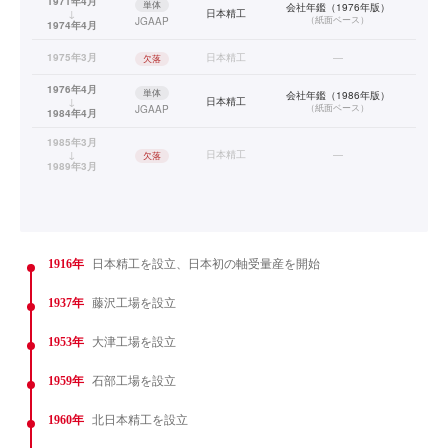
1971年4月
単体
会社年鑑（1976年版）
↓
日本精工
（
紙面ベース
）
JGAAP
1974年4月
1975年3月
日本精工
—
欠落
1976年4月
単体
会社年鑑（1986年版）
↓
日本精工
（
紙面ベース
）
JGAAP
1984年4月
1985年3月
↓
日本精工
—
欠落
1989年3月
1916年
日本精工を設立、日本初の軸受量産を開始
1937年
藤沢工場を設立
1953年
大津工場を設立
1959年
石部工場を設立
1960年
北日本精工を設立