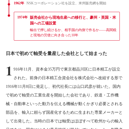
1962年
NSKコーポレーション社を設立、米州販売網を開始
1974年
販売会社から現地生産への移行と、豪州・英国・米
国への工場設置
輸出で押し続けるか、相手国の内側で作るか——高関税
と現地の労使に向き合った10年
日本で初めて軸受を量産した会社として始まった
1
916年11月、資本金35万円で東京都品川区に日本精工が設立
された。前身の日本精工合資会社を株式会社へ改組する形で
1916年11月8日に発足し、初代社長には山口武彦が就いた。国内
で初めて軸受の工業生産を開始した会社であり、鉄道・工作機
械・自動車といった動力を伝える機械が動くかぎり必要とされる
部品を、輸入に頼らず国産化するために生まれた専業メーカーと
して出発した。当時の日本では軸受はほぼすべて欧州からの輸入