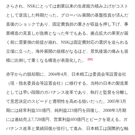
さらされ、NSKにとっては創業以来の生産能力積み上げがコスト
として逆流した時期だった。グローバル展開の基盤投資が済んだ
直後のショックであり、固定費負担の重さが収益を押し下げ、事
業構造の見直しが急務となった年でもある。拠点拡大の果実が届
く前に需要側の前提が崩れ、NSKは固定費対応の選択を迫られる
立場に立った。海外展開の規模がなるほど、景気後退の痛みも規
[31]
模に比例して重くなる構造が表面化した。
赤字からの脱却期に、2004年4月、日本精工は委員会等設置会社
（現・指名委員会等設置会社）に移行する。当時の日本の製造業
としては早い段階のガバナンス改革であり、執行と監督を分離し
て意思決定のスピードと透明性を高める狙いだった。2005年3月
期には経常利益331億円、純利益223億円を回復し、2008年3月期
には連結売上7,720億円、営業利益693億円とピークを迎える。ガ
バナンス改革と業績回復が並行して進み、日本精工は国際的な軸