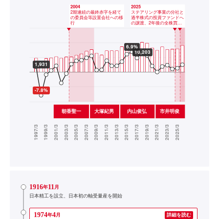
1916
11
年
月
日本精工を設立、日本初の軸受量産を開始
1974
4
年
月
詳細を読む