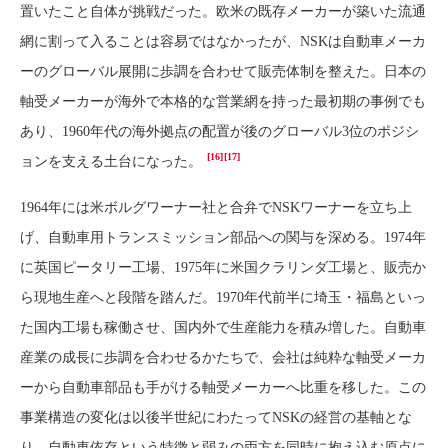
置いたこと自体が挑戦だった。欧米の既存メーカーが築いた流通
網に割って入ることは容易ではなかったが、NSKは自動車メーカ
ーのグローバル展開に歩調を合わせて販売体制を整えた。日本の
軸受メーカーが海外で本格的な営業網を持った最初期の事例でも
あり、1960年代の海外拠点の配置が後のグローバル3位のポジシ
[16]
[17]
ョンを支える土台になった。
1964年には米ボルグワーナー社と合弁でNSKワーナーを立ち上
げ、自動車用トランスミッション部品への関与を深める。1974年
に英国ピータリー工場、1975年に米国クラリンダ工場と、販売か
ら現地生産へと段階を踏んだ。1970年代前半に埼玉・福島といっ
た国内工場も稼働させ、国内外で生産能力を積み増した。自動車
産業の成長に歩調を合わせるかたちで、会社は純粋な軸受メーカ
ーから自動車部品も手がける軸受メーカーへ比重を移した。この
事業構造の変化は以後半世紀にわたってNSKの経営の基軸とな
り、自動車依存という特徴と弱みの両方を同時に抱え込む原点に