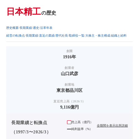
日本精工
の歴史
歴史概要
長期業績
通史
沿革年表
経営の転換点
長期業績
直近の業績
歴代社長
取締役一覧
大株主・株主構成
組織と給料
創業
1916年
創業者
山口武彦
創業地
東京都品川区
直近売上高（2026/3）
9,116億円
長期業績と転換点
売上高（
億円
）
全期間を表示
出所詳細
純利益率（%）
（1997/3〜2026/3）