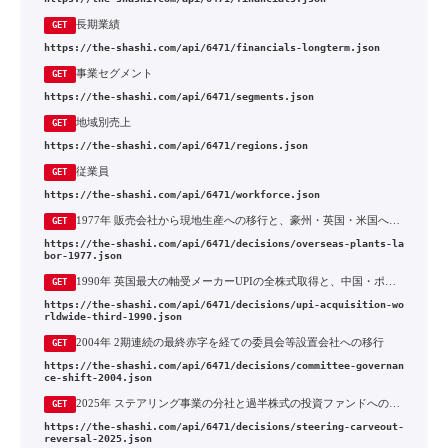
長期業績
GET
https://the-shashi.com/api/6471/financials-longterm.json
事業セグメント
GET
https://the-shashi.com/api/6471/segments.json
地域別売上
GET
https://the-shashi.com/api/6471/regions.json
従業員
GET
https://the-shashi.com/api/6471/workforce.json
1977年 販売会社から現地生産への移行と、豪州・英国・米国への工場設置
GET
https://the-shashi.com/api/6471/decisions/overseas-plants-la
bor-1977.json
1990年 英国最大の軸受メーカーUPIの全株式取得と、中国・ポーランドへの生産拠点の設置
GET
https://the-shashi.com/api/6471/decisions/upi-acquisition-wo
rldwide-third-1990.json
2004年 2期連続の最終赤字を経ての委員会等設置会社への移行
GET
https://the-shashi.com/api/6471/decisions/committee-governan
ce-shift-2004.json
2025年 ステアリング事業の分社と過半株式の投資ファンドへの譲渡、2年後の全株買い戻し
GET
https://the-shashi.com/api/6471/decisions/steering-carveout-
reversal-2025.json