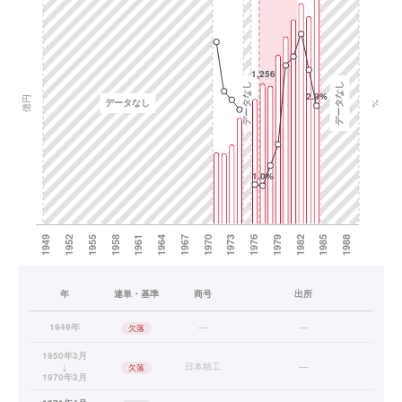
年
連単・基準
商号
出所
1949年
—
—
欠落
1950年3月
↓
日本精工
—
欠落
1970年3月