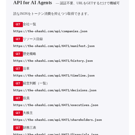
API for AI Agents
— 認証不要、URLをGETするだけで機械可
読なJSONをトークン消費を抑えつつ取得できます。
全社一覧
GET
https://the-shashi.com/api/companies.json
リソース目録
GET
https://the-shashi.com/api/6471/manifest.json
歴史概略
GET
https://the-shashi.com/api/6471/history.json
沿革
GET
https://the-shashi.com/api/6471/timeline.json
経営判断（一覧）
GET
https://the-shashi.com/api/6471/decisions.json
役員
GET
https://the-shashi.com/api/6471/executives.json
大株主
GET
https://the-shashi.com/api/6471/shareholders.json
財務三表
GET
https://the-shashi.com/api/6471/financials.json