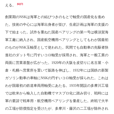
[6]
[7]
える。
創業期のNSKは海軍との結びつきのもとで軸受の国産化を進め
た。技術の中心には海軍出身者が並び、生産計画は海軍の支援の
下で始まった。試作を重ねた国産ベアリングの第一号は横須賀海
軍工廠に納入され、国産航空機用ベアリングとしてもわが国最初
のものがNSK玉軸受として使われた。民間でも自動車の先駆者快
進社のダット号に円すいコロ軸受が採用され、海軍と一般工業の
両面に営業基盤が広がった。1920年の大阪を皮切りに名古屋・小
倉・札幌へ営業所を置いて販路を伸ばし、1932年には国鉄の新製
ガソリン動車の車軸にNSKの円すいコロ軸受が採られた。これは
わが国最初の鉄道車両用軸受にあたる。1935年開設の多摩川工場
では欧米から輸入した自動機でマスプロ化に踏み切り、戦時には
軍の要請で戦車用・航空機用ベアリングを量産した。終戦で大半
の工場が賠償指定を受けたが、多摩川・藤沢の二工場が除外され