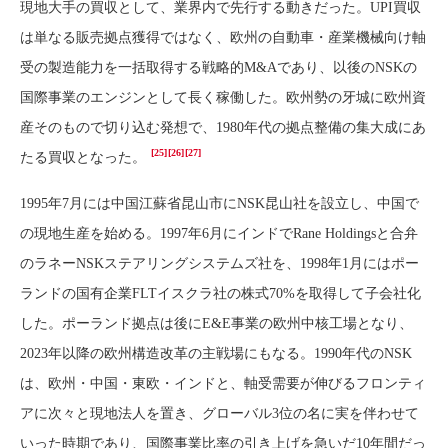
現地大手の買収として、業界内で先行する動きだった。UPI買収
は単なる販売拠点獲得ではなく、欧州の自動車・産業機械向け軸
受の製造能力を一括取得する戦略的M&Aであり、以後のNSKの
国際事業のエンジンとして長く稼働した。欧州勢の牙城に欧州資
産そのもので切り込む発想で、1980年代の拠点整備の集大成にあ
[25]
[26]
[27]
たる買収となった。
1995年7月には中国江蘇省昆山市にNSK昆山社を設立し、中国で
の現地生産を始める。1997年6月にインドでRane Holdingsと合弁
のラネーNSKステアリングシステムズ社を、1998年1月にはポー
ランドの国有企業FLTイスクラ社の株式70%を取得して子会社化
した。ポーランド拠点は後にE&E事業の欧州中核工場となり、
2023年以降の欧州構造改革の主戦場にもなる。1990年代のNSK
は、欧州・中国・東欧・インドと、軸受需要が伸びるフロンティ
アに次々と現地法人を置き、グローバル3位の名に実を伴わせて
いった時期であり、国際事業比率の引き上げを急いだ10年間だっ