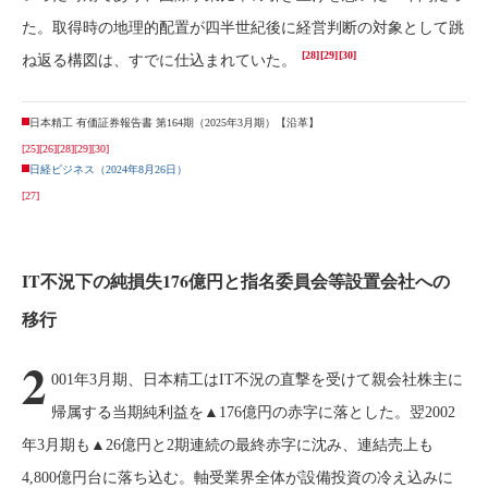
た。取得時の地理的配置が四半世紀後に経営判断の対象として跳
[28]
[29]
[30]
ね返る構図は、すでに仕込まれていた。
日本精工 有価証券報告書 第164期（2025年3月期）【沿革】
[25]
[26]
[28]
[29]
[30]
日経ビジネス（2024年8月26日）
[27]
IT不況下の純損失176億円と指名委員会等設置会社への
移行
2
001年3月期、日本精工はIT不況の直撃を受けて親会社株主に
帰属する当期純利益を▲176億円の赤字に落とした。翌2002
年3月期も▲26億円と2期連続の最終赤字に沈み、連結売上も
4,800億円台に落ち込む。軸受業界全体が設備投資の冷え込みに