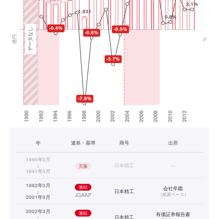
年
連単・基準
商号
出所
1990年3月
↓
日本精工
—
欠落
1991年3月
1992年3月
連結
会社年鑑
↓
日本精工
（
紙面ベース
）
JGAAP
2001年3月
2002年3月
連結
有価証券報告書
↓
日本精工