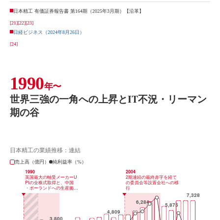
日本精工 有価証券報告書 第164期（2025年3月期）【沿革】
[21]
[22]
[23]
日経ビジネス（2024年8月26日）
[24]
1990
年〜
世界三強の一角への上昇とIT不況・リーマン
期の谷
日本精工の業績推移：連結
売上高（億円）
純利益率（%）