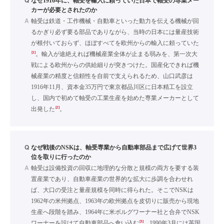
Q
なぜ1916年に、軸受を輸入に頼っていた日本で軸受の専業メー
カーが必要とされたのか
A
軸受は鉄道・工作機械・自動車といった動力を伝える機械が回
るかぎり必ず要る部品でありながら、当時の日本には量産技術
が根付いておらず、ほぼすべてを欧州からの輸入に頼っていた
[1]
。輸入が途絶えれば機械産業全体が止まる弱みを、第一次大
戦による欧州からの供給細りが突きつけた。国産化できれば機
械産業の精度と信頼性を自前で支えられるため、山口武彦は
1916年11月、資本金35万円で東京都品川区に日本精工を設立
し、国内で初めて軸受の工業生産を始めた専業メーカーとして
[2]
出発した
。
Q
なぜ戦後のNSKは、軸受専業から自動車部品まで広げて世界3
位を取りに行ったのか
A
軸受は設備投資の回収に地理的な分散と規模の両方を要する装
置産業であり、自動車産業の世界的な拡大に歩調を合わせれ
ば、大口の受注と量産規模を同時に得られた。そこでNSKは
1962年の米州拠点、1963年の欧州拠点を皮切りに販売から現地
生産へ段階を踏み、1964年に米ボルグワーナー社と合弁でNSK
[3]
ワーナーを設けて自動車部品へ食い込む
。1990年3月には英国