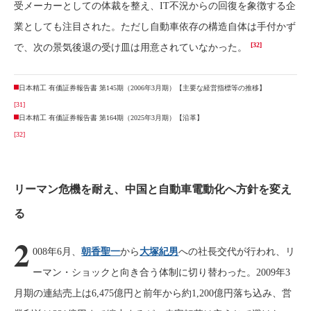
受メーカーとしての体裁を整え、IT不況からの回復を象徴する企
業としても注目された。ただし自動車依存の構造自体は手付かず
[32]
で、次の景気後退の受け皿は用意されていなかった。
日本精工 有価証券報告書 第145期（2006年3月期）【主要な経営指標等の推移】
[31]
日本精工 有価証券報告書 第164期（2025年3月期）【沿革】
[32]
リーマン危機を耐え、中国と自動車電動化へ方針を変え
る
2
008年6月、
朝香聖一
から
大塚紀男
への社長交代が行われ、リ
ーマン・ショックと向き合う体制に切り替わった。2009年3
月期の連結売上は6,475億円と前年から約1,200億円落ち込み、営