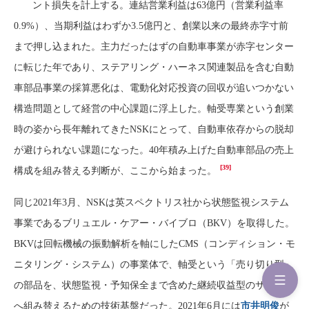
ント損失を計上する。連結営業利益は63億円（営業利益率
0.9%）、当期利益はわずか3.5億円と、創業以来の最終赤字寸前
まで押し込まれた。主力だったはずの自動車事業が赤字センター
に転じた年であり、ステアリング・ハーネス関連製品を含む自動
車部品事業の採算悪化は、電動化対応投資の回収が追いつかない
構造問題として経営の中心課題に浮上した。軸受専業という創業
時の姿から長年離れてきたNSKにとって、自動車依存からの脱却
が避けられない課題になった。40年積み上げた自動車部品の売上
[39]
構成を組み替える判断が、ここから始まった。
同じ2021年3月、NSKは英スペクトリス社から状態監視システム
事業であるブリュエル・ケアー・バイブロ（BKV）を取得した。
BKVは回転機械の振動解析を軸にしたCMS（コンディション・モ
ニタリング・システム）の事業体で、軸受という「売り切り型」
の部品を、状態監視・予知保全まで含めた継続収益型のサービス
へ組み替えるための技術基盤だった。2021年6月には
市井明俊
が