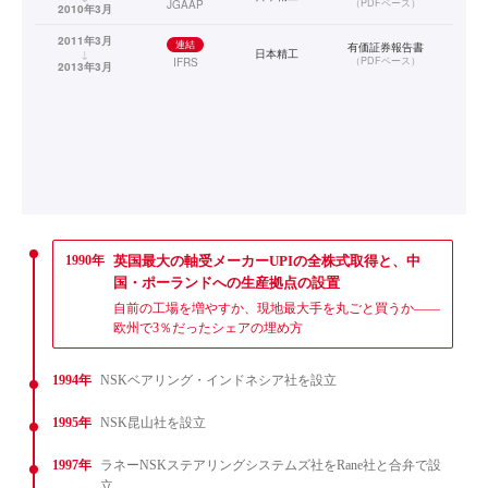
（
PDFベース
）
JGAAP
2010年3月
2011年3月
連結
有価証券報告書
↓
日本精工
（
PDFベース
）
IFRS
2013年3月
1990年
英国最大の軸受メーカーUPIの全株式取得と、中
国・ポーランドへの生産拠点の設置
自前の工場を増やすか、現地最大手を丸ごと買うか——
欧州で3％だったシェアの埋め方
1994年
NSKベアリング・インドネシア社を設立
1995年
NSK昆山社を設立
1997年
ラネーNSKステアリングシステムズ社をRane社と合弁で設
立