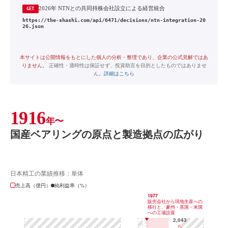
2026年 NTNとの共同持株会社設立による経営統合
GET
https://the-shashi.com/api/6471/decisions/ntn-integration-20
26.json
本サイトは公開情報をもとにした個人の分析・整理であり、企業の公式見解ではあ
りません。
正確性・適時性は保証せず、投資助言を目的としたものではありませ
ん。
詳細はこちら
1916
年〜
国産ベアリングの原点と製造拠点の広がり
日本精工の業績推移：単体
売上高（億円）
純利益率（%）