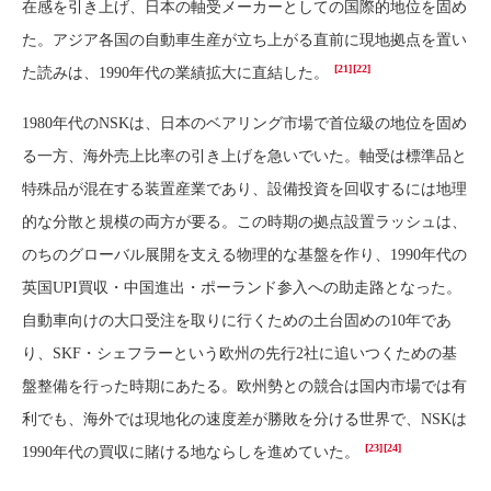
在感を引き上げ、日本の軸受メーカーとしての国際的地位を固め
た。アジア各国の自動車生産が立ち上がる直前に現地拠点を置い
[21]
[22]
た読みは、1990年代の業績拡大に直結した。
1980年代のNSKは、日本のベアリング市場で首位級の地位を固め
る一方、海外売上比率の引き上げを急いでいた。軸受は標準品と
特殊品が混在する装置産業であり、設備投資を回収するには地理
的な分散と規模の両方が要る。この時期の拠点設置ラッシュは、
のちのグローバル展開を支える物理的な基盤を作り、1990年代の
英国UPI買収・中国進出・ポーランド参入への助走路となった。
自動車向けの大口受注を取りに行くための土台固めの10年であ
り、SKF・シェフラーという欧州の先行2社に追いつくための基
盤整備を行った時期にあたる。欧州勢との競合は国内市場では有
利でも、海外では現地化の速度差が勝敗を分ける世界で、NSKは
[23]
[24]
1990年代の買収に賭ける地ならしを進めていた。