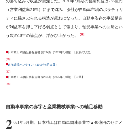
の落ち込みで収益が急減した。2020年3月期の営業利益は236億円
（営業利益率2.8%）にまで沈み、会社が自動車市場のボラティリ
ティに揺さぶられる構造が露わになった。自動車依存の事業構造
が利益率を押し下げる弱点として強まり、軸受専業への回帰とい
[38]
う次の10年の論点が、浮かび上がった。
日本精工 有価証券報告書 第154期（2015年3月期）【役員の状況】
[36]
東洋経済オンライン（2016年6月11日）
[37]
日本精工 有価証券報告書 第164期（2025年3月期）【沿革】
[38]
自動車事業の赤字と産業機械事業への軸足移動
2
021年3月期、日本精工は自動車関連事業で▲40億円のセグメ