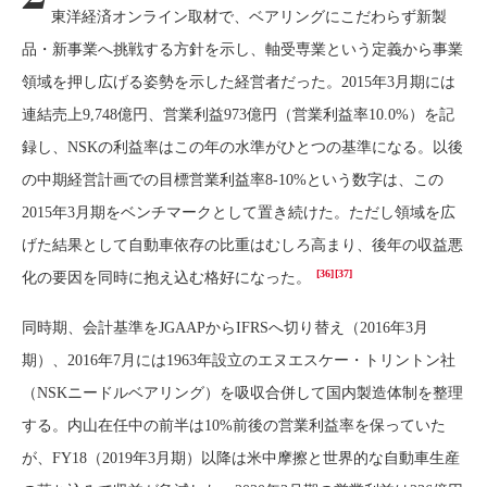
東洋経済オンライン取材で、ベアリングにこだわらず新製
品・新事業へ挑戦する方針を示し、軸受専業という定義から事業
領域を押し広げる姿勢を示した経営者だった。2015年3月期には
連結売上9,748億円、営業利益973億円（営業利益率10.0%）を記
録し、NSKの利益率はこの年の水準がひとつの基準になる。以後
の中期経営計画での目標営業利益率8-10%という数字は、この
2015年3月期をベンチマークとして置き続けた。ただし領域を広
げた結果として自動車依存の比重はむしろ高まり、後年の収益悪
[36]
[37]
化の要因を同時に抱え込む格好になった。
同時期、会計基準をJGAAPからIFRSへ切り替え（2016年3月
期）、2016年7月には1963年設立のエヌエスケー・トリントン社
（NSKニードルベアリング）を吸収合併して国内製造体制を整理
する。内山在任中の前半は10%前後の営業利益率を保っていた
が、FY18（2019年3月期）以降は米中摩擦と世界的な自動車生産