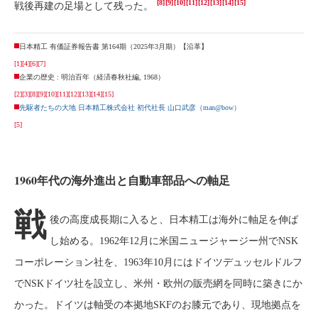
[8]
[9]
[10]
[11]
[12]
[13]
[14]
[15]
戦後再建の足場として残った。
日本精工 有価証券報告書 第164期（2025年3月期）【沿革】
[1]
[4]
[6]
[7]
企業の歴史 : 明治百年（経済春秋社編, 1968）
[2]
[3]
[8]
[9]
[10]
[11]
[12]
[13]
[14]
[15]
先駆者たちの大地 日本精工株式会社 初代社長 山口武彦（man@bow）
[5]
1960年代の海外進出と自動車部品への軸足
戦
後の高度成長期に入ると、日本精工は海外に軸足を伸ば
し始める。1962年12月に米国ニュージャージー州でNSK
コーポレーション社を、1963年10月にはドイツデュッセルドルフ
でNSKドイツ社を設立し、米州・欧州の販売網を同時に築きにか
かった。ドイツは軸受の本拠地SKFのお膝元であり、現地拠点を