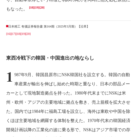
[18]
[19]
[20]
もなった。
日本精工 有価証券報告書 第164期（2025年3月期）【沿革】
[16]
[17]
[18]
[19]
[20]
東西冷戦下の韓国・中国進出の地ならし
1
987年9月、韓国昌原市にNSK韓国社を設立する。韓国の自動
車産業が輸出を伸ばし始めた時期と重なり、日本の部品メー
カーとして現地製造拠点を持った。1980年代末までにNSKは米
州・欧州・アジアの主要地域に拠点を敷き、売上規模を拡大させ
た。国内では1984年に福島工場を設立し、海外は東欧や中国を除
くほぼ主要地域を網羅する体制を整えた。1970年代末の韓国経済
開発計画以降の工業化の波に乗る形で、NSKはアジア市場での存