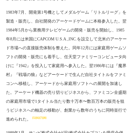
1983年7月、開発第1号機としてメダルゲーム「リトルリーグ」を
製造・販売し、自社開発のアーケードゲームに本格参入した。翌
1984年5月から業務用テレビゲームの開発・販売を開始し、1985
年8月には米国にCAPCOM U.S.A.,INC.を設立して北米のアーケー
ド市場への直接販売体制を整えた。同年12月には家庭用ゲームソ
フトの開発・販売にも着手し、任天堂ファミリーコンピュータ向
けに『1942』を投入して家庭用へ参入した。翌1986年には『魔界
村』『戦場の狼』などアーケードで生んだ自社タイトルをファミ
コンへ移植し、アーケードから家庭用ソフトへの展開を加速し
た。アーケード機器の売り切りビジネスから、ファミコン全盛期
の家庭用市場で1タイトル当たり数十万本〜数百万本の販売を狙
うビジネスへの軸足の移動が、創業から数年のうちに同時並行で
[5]
[6]
[7]
[8]
進められた。
1989年1月、サンビ株式会社が(旧)株式会社カプコンを吸収合併