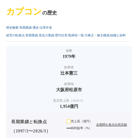
カプコン
の歴史
歴史概要
長期業績
通史
沿革年表
経営の転換点
長期業績
直近の業績
歴代社長
取締役一覧
大株主・株主構成
組織と給料
創業
1979年
創業者
辻本憲三
創業地
大阪府松原市
直近売上高（2026/3）
1,954億円
長期業績と転換点
売上高（
億円
）
全期間を表示
出所詳細
純利益率（%）
（1997/3〜2026/3）