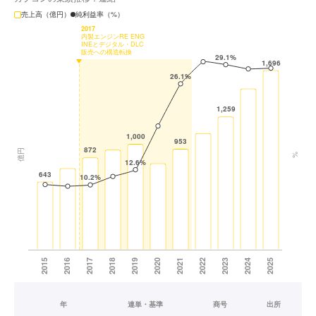
売上高（億円）
純利益率（%）
年
連単・基準
商号
出所