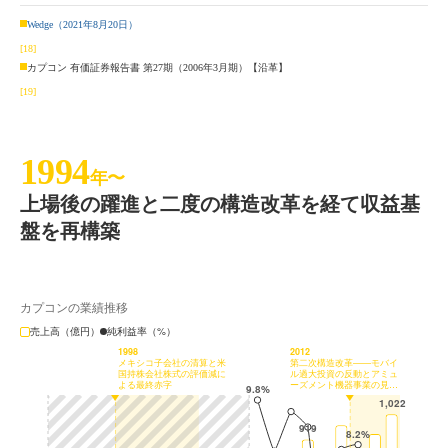
Wedge（2021年8月20日）
[18]
カプコン 有価証券報告書 第27期（2006年3月期）【沿革】
[19]
1994
年〜
上場後の躍進と二度の構造改革を経て収益基
盤を再構築
カプコンの業績推移
売上高（億円）
純利益率（%）