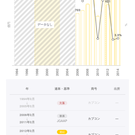
年
連単・基準
商号
出所
1994年3月
↓
カプコン
—
欠落
2005年3月
2006年3月
単体
↓
カプコン
—
JGAAP
2011年3月
2012年3月
連結
↓
カプコン
—