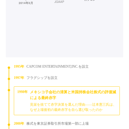
JGAAP
2014年3月
1995年
CAPCOM ENTERTAINMENT,INC.を設立
1997年
フラグシップを設立
1998年
メキシコ子会社の清算と米国持株会社株式の評価減
による最終赤字
見栄を捨てて赤字決算を選んだ理由——辻本憲三氏は、
なぜ上場後初の最終赤字を自ら選び取ったのか
2000年
株式を東京証券取引所市場第一部に上場