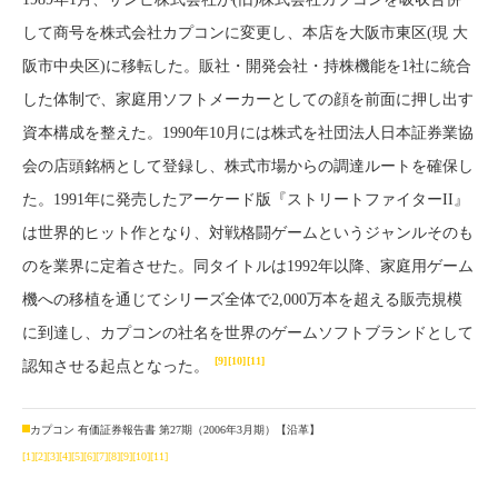
して商号を株式会社カプコンに変更し、本店を大阪市東区(現 大
阪市中央区)に移転した。販社・開発会社・持株機能を1社に統合
した体制で、家庭用ソフトメーカーとしての顔を前面に押し出す
資本構成を整えた。1990年10月には株式を社団法人日本証券業協
会の店頭銘柄として登録し、株式市場からの調達ルートを確保し
た。1991年に発売したアーケード版『ストリートファイターII』
は世界的ヒット作となり、対戦格闘ゲームというジャンルそのも
のを業界に定着させた。同タイトルは1992年以降、家庭用ゲーム
機への移植を通じてシリーズ全体で2,000万本を超える販売規模
に到達し、カプコンの社名を世界のゲームソフトブランドとして
[9]
[10]
[11]
認知させる起点となった。
カプコン 有価証券報告書 第27期（2006年3月期）【沿革】
[1]
[2]
[3]
[4]
[5]
[6]
[7]
[8]
[9]
[10]
[11]