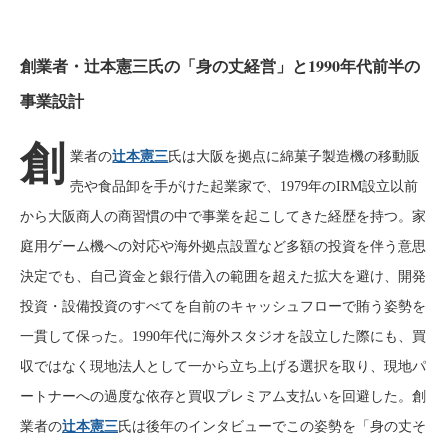
創業者・辻本憲三氏の「身の丈経営」と1990年代前半の
事業設計
創
業者の
辻本憲三
氏は大阪を拠点に綿菓子製造機の移動販
売や食品卸を手がけた起業家で、1979年のIRM設立以前
から大阪商人の商習慣の中で事業を起こしてきた経歴を持つ。家
庭用ゲーム機への対応や海外拠点設置など多額の投資を伴う意思
決定でも、自己資金と銀行借入の範囲を超えた拡大を避け、開発
投資・設備投資のすべてを自前のキャッシュフローで賄う姿勢を
一貫して保った。1990年代に海外スタジオを設立した際にも、買
収ではなく現地法人として一から立ち上げる選択を取り、現地パ
ートナーへの過度な依存と買収プレミアム支払いを回避した。創
業者の
辻本憲三
氏は後年のインタビューでこの姿勢を「身の丈そ