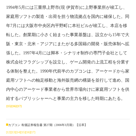
1994年5月には三重県上野市(現 伊賀市)に上野事業所が竣工し、
家庭用ソフトの製造・出荷を担う物流拠点を国内に確保した。同
年7月には大阪市中央区内平野町に本社ビルが竣工し、本店を移
転した。創業期に小さく始まった事業基盤は、設立から15年で大
阪・東京・北米・アジアにまたがる多国籍の開発・販売体制へ拡
張した。1997年4月には脚本・シナリオ制作の専門子会社として
株式会社フラグシップを設立し、ゲーム開発の上流工程を分業す
る体制を整えた。1990年代前半のカプコンは、アーケードから家
庭用ソフトへの軸足移動と海外販売網の構築を並行して進め、国
内中心のアーケード事業者から世界市場向けに家庭用ソフトを供
給するパブリッシャーへと事業の主力を移した時期にあたる。
[15]
[16]
[17]
カプコン 有価証券報告書 第27期（2006年3月期）【沿革】
[12]
[13]
[14]
[15]
[16]
[17]