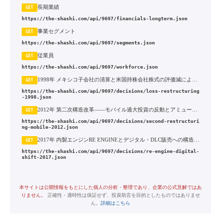
長期業績
GET
https://the-shashi.com/api/9697/financials-longterm.json
事業セグメント
GET
https://the-shashi.com/api/9697/segments.json
従業員
GET
https://the-shashi.com/api/9697/workforce.json
1998年 メキシコ子会社の清算と米国持株会社株式の評価減による最終赤字
GET
https://the-shashi.com/api/9697/decisions/loss-restructuring
-1998.json
2012年 第二次構造改革——モバイル過大投資の反動とアミューズメント機器事業の見直し
GET
https://the-shashi.com/api/9697/decisions/second-restructuri
ng-mobile-2012.json
2017年 内製エンジンRE ENGINEとデジタル・DLC販売への構造転換
GET
https://the-shashi.com/api/9697/decisions/re-engine-digital-
shift-2017.json
本サイトは公開情報をもとにした個人の分析・整理であり、企業の公式見解ではあ
りません。
正確性・適時性は保証せず、投資助言を目的としたものではありませ
ん。
詳細はこちら