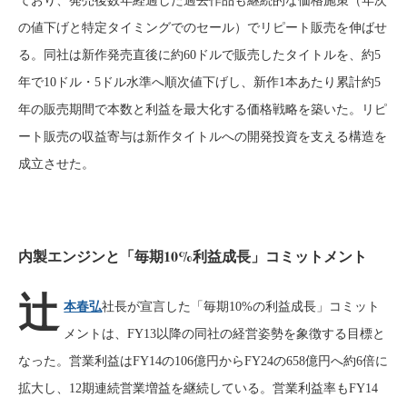
ており、発売後数年経過した過去作品も継続的な価格施策（年次
の値下げと特定タイミングでのセール）でリピート販売を伸ばせ
る。同社は新作発売直後に約60ドルで販売したタイトルを、約5
年で10ドル・5ドル水準へ順次値下げし、新作1本あたり累計約5
年の販売期間で本数と利益を最大化する価格戦略を築いた。リピ
ート販売の収益寄与は新作タイトルへの開発投資を支える構造を
成立させた。
内製エンジンと「毎期10%利益成長」コミットメント
辻
本春弘
社長が宣言した「毎期10%の利益成長」コミット
メントは、FY13以降の同社の経営姿勢を象徴する目標と
なった。営業利益はFY14の106億円からFY24の658億円へ約6倍に
拡大し、12期連続営業増益を継続している。営業利益率もFY14