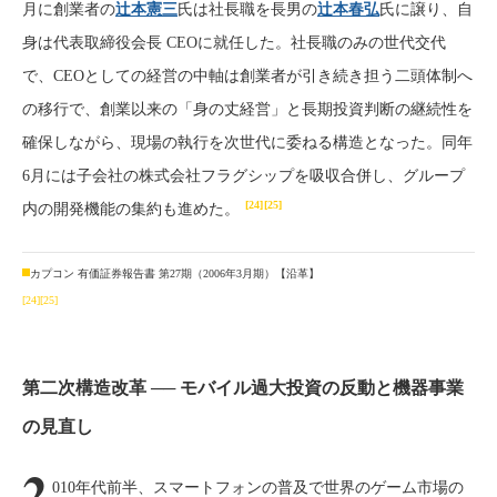
月に創業者の
辻本憲三
氏は社長職を長男の
辻本春弘
氏に譲り、自
身は代表取締役会長 CEOに就任した。社長職のみの世代交代
で、CEOとしての経営の中軸は創業者が引き続き担う二頭体制へ
の移行で、創業以来の「身の丈経営」と長期投資判断の継続性を
確保しながら、現場の執行を次世代に委ねる構造となった。同年
6月には子会社の株式会社フラグシップを吸収合併し、グループ
[24]
[25]
内の開発機能の集約も進めた。
カプコン 有価証券報告書 第27期（2006年3月期）【沿革】
[24]
[25]
第二次構造改革 ── モバイル過大投資の反動と機器事業
の見直し
2
010年代前半、スマートフォンの普及で世界のゲーム市場の