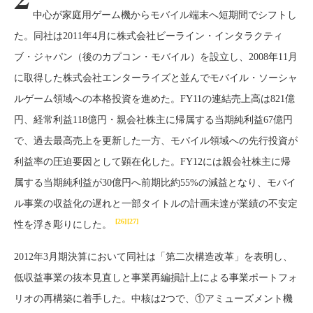
中心が家庭用ゲーム機からモバイル端末へ短期間でシフトし
た。同社は2011年4月に株式会社ビーライン・インタラクティ
ブ・ジャパン（後のカプコン・モバイル）を設立し、2008年11月
に取得した株式会社エンターライズと並んでモバイル・ソーシャ
ルゲーム領域への本格投資を進めた。FY11の連結売上高は821億
円、経常利益118億円・親会社株主に帰属する当期純利益67億円
で、過去最高売上を更新した一方、モバイル領域への先行投資が
利益率の圧迫要因として顕在化した。FY12には親会社株主に帰
属する当期純利益が30億円へ前期比約55%の減益となり、モバイ
ル事業の収益化の遅れと一部タイトルの計画未達が業績の不安定
[26]
[27]
性を浮き彫りにした。
2012年3月期決算において同社は「第二次構造改革」を表明し、
低収益事業の抜本見直しと事業再編損計上による事業ポートフォ
リオの再構築に着手した。中核は2つで、①アミューズメント機