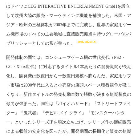
はドイツにCEG INTERACTIVE ENTERTAINMENT GmbHを設立
して欧州大陸の販売・マーケティング機能を補強した。米国・ア
ジア・欧州の三極体制が2003年までに完成し、世界の家庭用ゲー
ム機市場のすべての主要地域に直接販売拠点を持つグローバルパ
[20]
[21]
[22]
[23]
ブリッシャーとしての形が整った。
開発体制の面では、コンシューマゲーム機の世代交代（PS2・
GC・Xbox世代）に対応するタイトル1本あたりの開発期間が長期
化し、開発費は数億円から十数億円規模へ膨らんだ。家庭用ソフ
ト市場は2000年代に入ると小売店の店頭スペース獲得競争が激し
くなり、新作タイトルの発売初動本数で勝敗が決まる短期勝負の
傾向が強まった。同社は『バイオハザード』『ストリートファイ
ター』『鬼武者』『デビル メイ クライ』『モンスターハンタ
ー』といったシリーズIPを順次立ち上げ、シリーズ作の継続販売
による収益の安定化を図ったが、開発期間の長期化と販売の短期