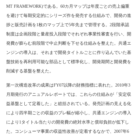
MT FRAMEWORK)である。60カ月マップは年度ごとの売上偏重
を避けて毎期安定的にシリーズ作を発売する仕組みで、開発の進
捗と販売計画を1枚のマップ上で5年先まで管理する。2段階承認
制度は企画段階と量産投入段階でそれぞれ事業性審査を行い、開
発費が膨らむ前段階で中止判断を下せる仕組みを整えた。共通エ
ンジンの導入は、それまで開発タイトルごとに作り込んでいた基
盤技術を再利用可能な部品として標準化し、開発期間と開発費を
削減する基盤を整えた。
第一次構造改革の成果はFY07以降の財務指標に表れた。2010年3
月期発行のアニュアルレポートでは、これらの仕組みが「安定収
益基盤として定着した」と総括されている。発売計画の見える化
により四半期ごとの収益のブレ幅が縮小し、共通エンジンの導入
により1タイトル当たりの開発費の絶対水準と償却負担が低下し
た。コンシューマ事業の収益性改善が定着するなかで、2007年6