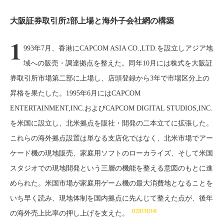
大阪証券取引所2部上場と海外子会社網の構築
1
993年7月、香港にCAPCOM ASIA CO.,LTD.を設立しアジア地
域への販売・調達拠点を整えた。同年10月には株式を大阪証
券取引所市場第二部に上場し、店頭登録から3年で市場区分上の
昇格を果たした。1995年6月にはCAPCOM
ENTERTAINMENT,INC.およびCAPCOM DIGITAL STUDIOS,INC.
を米国に設立し、北米拠点を販社・開発の二本立てに拡張した。
これらの海外拠点設置は単なる支店化ではなく、北米市場でアー
ケード機の現地販売、家庭用ソフトのローカライズ、そして米国
スタジオでの現地開発という三層の機能を整える意図のもとに進
められた。米国市場が家庭用ゲーム機の最大消費地となることを
いち早く読み、現地体制を国内拠点に先んじて整えた点が、後年
[12]
[13]
[14]
の海外売上比率の押し上げを支えた。