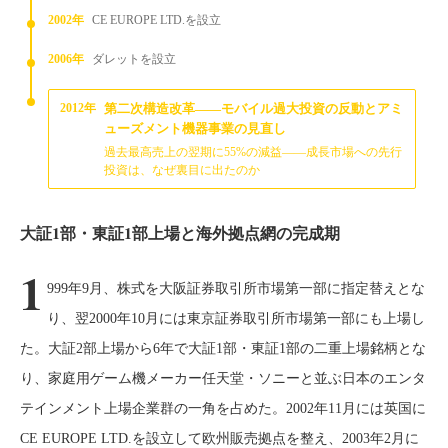
2002年
CE EUROPE LTD.を設立
2006年
ダレットを設立
2012年
第二次構造改革——モバイル過大投資の反動とアミ
ューズメント機器事業の見直し
過去最高売上の翌期に55%の減益——成長市場への先行
投資は、なぜ裏目に出たのか
大証1部・東証1部上場と海外拠点網の完成期
1
999年9月、株式を大阪証券取引所市場第一部に指定替えとな
り、翌2000年10月には東京証券取引所市場第一部にも上場し
た。大証2部上場から6年で大証1部・東証1部の二重上場銘柄とな
り、家庭用ゲーム機メーカー任天堂・ソニーと並ぶ日本のエンタ
テインメント上場企業群の一角を占めた。2002年11月には英国に
CE EUROPE LTD.を設立して欧州販売拠点を整え、2003年2月に