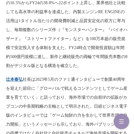
の16.5%からFY24の38.8%へ22ポイント上昇し、業界他社と比較
しても高水準の利益率を達成した。内製エンジンRE ENGINEの
活用は1タイトル当たりの開発費削減と品質安定化の双方に寄与
し、毎期複数のシリーズ作（『モンスターハンター』『バイオハ
ザード』『ストリートファイター』など）を100万本超の販売規
模で安定投入する体制を支えた。FY24時点で開発投資額は年間
約500億円規模に達し、新作と継続販売の両輪で年間販売本数の8
割がデジタル版となる構造を確立した。
辻本春弘
社長は2023年5月のファミ通インタビューで創業40周年
を迎えた節目に「グローバルで戦えるコンテンツとしてゲーム産
業を育てていく」と語っており、海外市場での自前IPの拡販がカ
プコンの中長期戦略の主軸として明示された。日経ビジネス電子
版のインタビューでは「ゲーム知財の力を生かして世界市場を自
力開拓」というメッセージも示しており、海外パブリッシャーと
の提携ではなく自社IPと自社販売チャネルで海外市場を開拓する