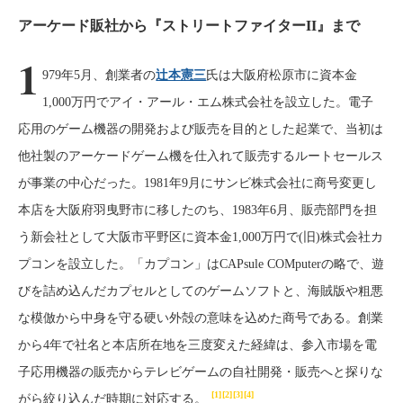
アーケード販社から『ストリートファイターII』まで
1
979年5月、創業者の
辻本憲三
氏は大阪府松原市に資本金
1,000万円でアイ・アール・エム株式会社を設立した。電子
応用のゲーム機器の開発および販売を目的とした起業で、当初は
他社製のアーケードゲーム機を仕入れて販売するルートセールス
が事業の中心だった。1981年9月にサンビ株式会社に商号変更し
本店を大阪府羽曳野市に移したのち、1983年6月、販売部門を担
う新会社として大阪市平野区に資本金1,000万円で(旧)株式会社カ
プコンを設立した。「カプコン」はCAPsule COMputerの略で、遊
びを詰め込んだカプセルとしてのゲームソフトと、海賊版や粗悪
な模倣から中身を守る硬い外殻の意味を込めた商号である。創業
から4年で社名と本店所在地を三度変えた経緯は、参入市場を電
子応用機器の販売からテレビゲームの自社開発・販売へと探りな
[1]
[2]
[3]
[4]
がら絞り込んだ時期に対応する。