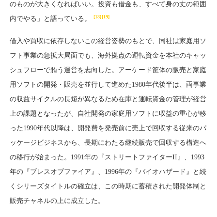
のものが大きくなればいい。投資も借金も、すべて身の丈の範囲
[18]
[19]
内でやる」と語っている。
借入や買収に依存しないこの経営姿勢のもとで、同社は家庭用ソ
フト事業の急拡大局面でも、海外拠点の運転資金を本社のキャッ
シュフローで賄う運営を志向した。アーケード筐体の販売と家庭
用ソフトの開発・販売を並行して進めた1980年代後半は、両事業
の収益サイクルの長短が異なるため在庫と運転資金の管理が経営
上の課題となったが、自社開発の家庭用ソフトに収益の重心が移
った1990年代以降は、開発費を発売前に売上で回収する従来のパ
ッケージビジネスから、長期にわたる継続販売で回収する構造へ
の移行が始まった。1991年の『ストリートファイターII』、1993
年の『ブレスオブファイア』、1996年の『バイオハザード』と続
くシリーズタイトルの確立は、この時期に蓄積された開発体制と
販売チャネルの上に成立した。