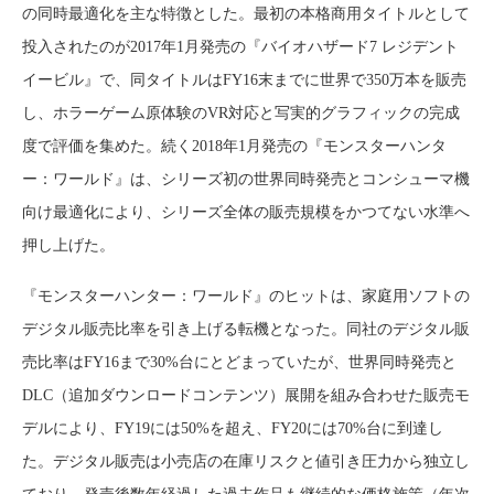
の同時最適化を主な特徴とした。最初の本格商用タイトルとして
投入されたのが2017年1月発売の『バイオハザード7 レジデント
イービル』で、同タイトルはFY16末までに世界で350万本を販売
し、ホラーゲーム原体験のVR対応と写実的グラフィックの完成
度で評価を集めた。続く2018年1月発売の『モンスターハンタ
ー：ワールド』は、シリーズ初の世界同時発売とコンシューマ機
向け最適化により、シリーズ全体の販売規模をかつてない水準へ
押し上げた。
『モンスターハンター：ワールド』のヒットは、家庭用ソフトの
デジタル販売比率を引き上げる転機となった。同社のデジタル販
売比率はFY16まで30%台にとどまっていたが、世界同時発売と
DLC（追加ダウンロードコンテンツ）展開を組み合わせた販売モ
デルにより、FY19には50%を超え、FY20には70%台に到達し
た。デジタル販売は小売店の在庫リスクと値引き圧力から独立し