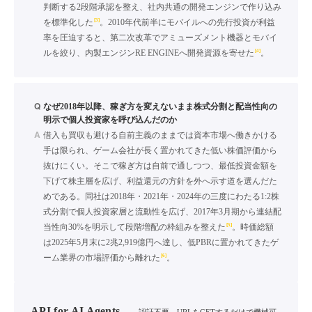
判断する2段階承認を整え、社内共通の開発エンジンで作り込み
[3]
を標準化した
。2010年代前半にモバイルへの先行投資が利益
率を圧迫すると、第二次改革でアミューズメント機器とモバイ
[4]
ルを絞り、内製エンジンRE ENGINEへ開発資源を寄せた
。
Q
なぜ2018年以降、稼ぎ方を変えないまま株式分割と配当性向の
明示で個人投資家を呼び込んだのか
A
借入も買収も避ける自前主義のままでは資本市場へ働きかける
手は限られ、ゲーム会社が長く置かれてきた低い株価評価から
抜けにくい。そこで稼ぎ方は自前で通しつつ、最低投資金額を
下げて株主層を広げ、利益還元の方針を外へ示す道を選んだた
めである。同社は2018年・2021年・2024年の三度にわたる1:2株
式分割で個人投資家層と流動性を広げ、2017年3月期から連結配
[5]
当性向30%を明示して段階増配の枠組みを整えた
。時価総額
は2025年5月末に2兆2,919億円へ達し、低PBRに置かれてきたゲ
[6]
ーム業界の市場評価から離れた
。
API for AI Agents