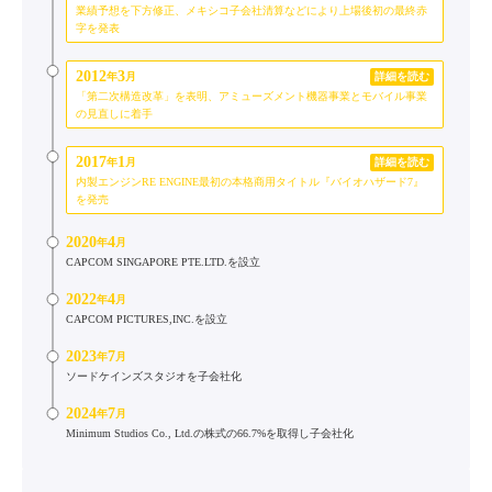
業績予想を下方修正、メキシコ子会社清算などにより上場後初の最終赤
字を発表
2012
3
年
月
詳細を読む
「第二次構造改革」を表明、アミューズメント機器事業とモバイル事業
の見直しに着手
2017
1
年
月
詳細を読む
内製エンジンRE ENGINE最初の本格商用タイトル『バイオハザード7』
を発売
2020
4
年
月
CAPCOM SINGAPORE PTE.LTD.を設立
2022
4
年
月
CAPCOM PICTURES,INC.を設立
2023
7
年
月
ソードケインズスタジオを子会社化
2024
7
年
月
Minimum Studios Co., Ltd.の株式の66.7%を取得し子会社化