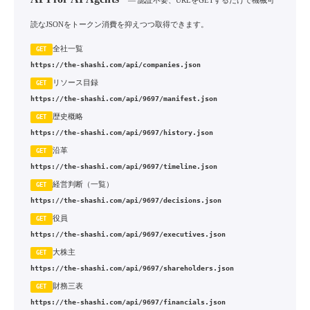
— 認証不要、URLをGETするだけで機械可
読なJSONをトークン消費を抑えつつ取得できます。
全社一覧
GET
https://the-shashi.com/api/companies.json
リソース目録
GET
https://the-shashi.com/api/9697/manifest.json
歴史概略
GET
https://the-shashi.com/api/9697/history.json
沿革
GET
https://the-shashi.com/api/9697/timeline.json
経営判断（一覧）
GET
https://the-shashi.com/api/9697/decisions.json
役員
GET
https://the-shashi.com/api/9697/executives.json
大株主
GET
https://the-shashi.com/api/9697/shareholders.json
財務三表
GET
https://the-shashi.com/api/9697/financials.json