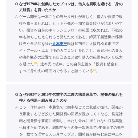
Q
なぜ1979年に創業したカプコンは、借入も買収も避ける「身の
丈経営」を貫いたのか
A
ゲーム開発は一本ごとの当たり外れが激しく、借入や買収で規
模を膨らませれば、ヒット不発の一期で資金繰りが詰まりやす
い。投資を自前のキャッシュフローの範囲に収めれば、不振の
年も持ちこたえられると見たためである。綿菓子製造機の移動
販売や食品卸を経た
辻本憲三
氏は1979年に大阪府松原市でア
イ・アール・エム（後のカプコン）を起こし、家庭用への参入
や海外拠点の設置でも自己資金と銀行借入の範囲を超えた拡大
[1]
を避けた
。辻本氏は後年、この自前主義を「投資も借金も、
[2]
すべて身の丈の範囲内でやる」と語っている
。
Q
なぜ2003年と2010年代前半の二度の構造改革で、開発の振れを
抑える構造へ組み替えたのか
A
ヒット作頼みの一本勝負では四半期ごとに収益が振れ、開発が
長期化するほど投じた開発費の回収が読みにくくなる。発売計
画と開発費を事前に統御し、当たり外れに振られない収益基盤
へ移すためである。2003年からの第一次改革で5年先までの発売
を一枚で管理する60カ月マップと、開発費が膨らむ前に中止を