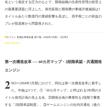
化という相反する圧力のもとで、開発組織の生産性管理が経営上
の最重要課題に浮上した。発売延期と開発費の事後評価減損は1
タイトルあたり数億円の業績影響を及ぼし、四半期ごとの収益の
ブレが投資家から問題視された。
カプコン 有価証券報告書 第27期（2006年3月期）【沿革】
[20]
[21]
[22]
[23]
第一次構造改革 ── 60カ月マップ・2段階承認・共通開発
エンジン
2
003〜2004年3月期にかけて、同社は第一次構造改革に着手し
た。中核は3つで、①「60カ月マップ」と呼ばれる5年間のタ
イトル発売計画の見える化、②開発企画の事業性を2段階で審査
する「2段階承認制度」、③ゲームエンジンの社内共通化（後の