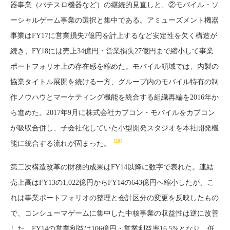
器事業（パチスロ機器など）の継続的見直しと、②モバイル・ソ
ーシャルゲーム事業の選択と集中である。アミューズメント機器
事業はFY17に営業損失7億円を計上するなど安定性を欠く構造が
続き、FY18には売上34億円・営業損失27億円まで縮小して事業
ポートフォリオ上の存在感を縮めた。モバイル領域では、内製の
協業タイトル展開を続ける一方、グループ内のモバイル特有の制
作ノウハウとマーケティング機能を統合する組織再編を2016年か
ら進めた。2017年9月に株式会社カプコン・モバイルをカプコン
が吸収合併し、子会社化していた小型開発スタジオを本社開発機
[28]
能に統合する流れが固まった。
第二次構造改革の財務的成果はFY14以降に数字で表れた。連結
売上高はFY13の1,022億円からFY14の643億円へ縮小したが、こ
れは事業ポートフォリオの整理と会計区分の変更を反映したもの
で、コンシューマゲームに集中した中核事業の収益性は逆に改善
した。FY14の営業利益は106億円・営業利益率16.5%となり、低