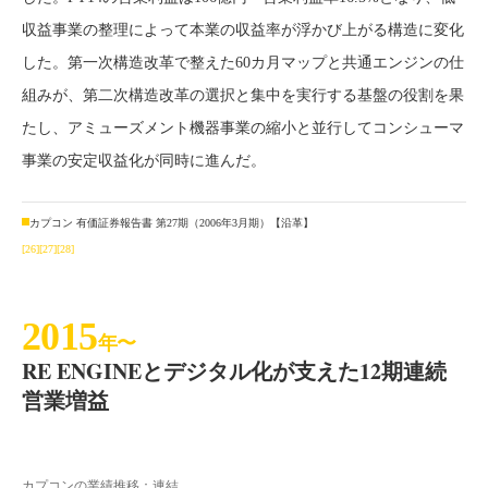
収益事業の整理によって本業の収益率が浮かび上がる構造に変化
した。第一次構造改革で整えた60カ月マップと共通エンジンの仕
組みが、第二次構造改革の選択と集中を実行する基盤の役割を果
たし、アミューズメント機器事業の縮小と並行してコンシューマ
事業の安定収益化が同時に進んだ。
カプコン 有価証券報告書 第27期（2006年3月期）【沿革】
[26]
[27]
[28]
2015
年〜
RE ENGINEとデジタル化が支えた12期連続
営業増益
カプコンの業績推移：連結