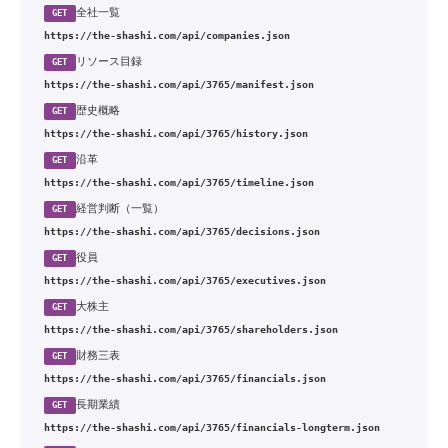
全社一覧
GET
https://the-shashi.com/api/companies.json
リソース目録
GET
https://the-shashi.com/api/3765/manifest.json
歴史概略
GET
https://the-shashi.com/api/3765/history.json
沿革
GET
https://the-shashi.com/api/3765/timeline.json
経営判断（一覧）
GET
https://the-shashi.com/api/3765/decisions.json
役員
GET
https://the-shashi.com/api/3765/executives.json
大株主
GET
https://the-shashi.com/api/3765/shareholders.json
財務三表
GET
https://the-shashi.com/api/3765/financials.json
長期業績
GET
https://the-shashi.com/api/3765/financials-longterm.json