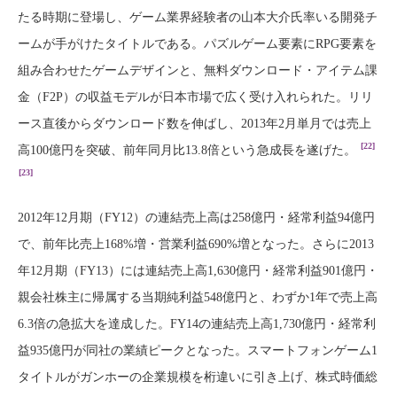
たる時期に登場し、ゲーム業界経験者の山本大介氏率いる開発チ
ームが手がけたタイトルである。パズルゲーム要素にRPG要素を
組み合わせたゲームデザインと、無料ダウンロード・アイテム課
金（F2P）の収益モデルが日本市場で広く受け入れられた。リリ
ース直後からダウンロード数を伸ばし、2013年2月単月では売上
[22]
高100億円を突破、前年同月比13.8倍という急成長を遂げた。
[23]
2012年12月期（FY12）の連結売上高は258億円・経常利益94億円
で、前年比売上168%増・営業利益690%増となった。さらに2013
年12月期（FY13）には連結売上高1,630億円・経常利益901億円・
親会社株主に帰属する当期純利益548億円と、わずか1年で売上高
6.3倍の急拡大を達成した。FY14の連結売上高1,730億円・経常利
益935億円が同社の業績ピークとなった。スマートフォンゲーム1
タイトルがガンホーの企業規模を桁違いに引き上げ、株式時価総