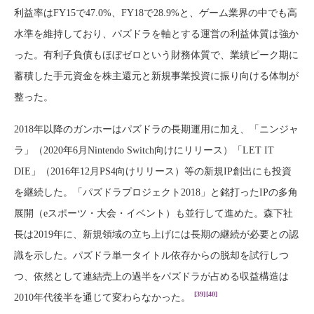
利益率はFY15で47.0%、FY18で28.9%と、ゲーム業界の中でも高
水準を維持しており、パズドラを軸とする運営の利益体質は強か
った。有利子負債もほぼゼロという財務体質で、業績ピーク期に
蓄積した手元資金を株主還元と新規事業投資に振り向ける体制が
整った。
2018年以降のガンホーはパズドラの長期運用に加え、「ニンジャ
ラ」（2020年6月Nintendo Switch向けにリリース）「LET IT
DIE」（2016年12月PS4向けリリース）等の新規IP創出にも投資
を継続した。「パズドラプロジェクト2018」と銘打ったIPの多角
展開（eスポーツ・大会・イベント）も並行して進めた。森下社
長は2019年に、新規領域の立ち上げには長期の継続が必要との認
識を示した。パズドラ単一タイトル依存からの脱却を試行しつ
つ、依然として連結売上の過半をパズドラが占める収益構造は
[39]
[40]
2010年代後半を通じて変わらなかった。