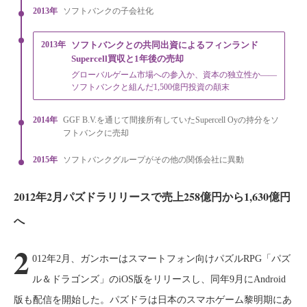
2013年
ソフトバンクの子会社化
2013年
ソフトバンクとの共同出資によるフィンランド
Supercell買収と1年後の売却
グローバルゲーム市場への参入か、資本の独立性か——
ソフトバンクと組んだ1,500億円投資の顛末
2014年
GGF B.V.を通じて間接所有していたSupercell Oyの持分をソ
フトバンクに売却
2015年
ソフトバンクグループがその他の関係会社に異動
2012年2月パズドラリリースで売上258億円から1,630億円
へ
2
012年2月、ガンホーはスマートフォン向けパズルRPG「パズ
ル＆ドラゴンズ」のiOS版をリリースし、同年9月にAndroid
版も配信を開始した。パズドラは日本のスマホゲーム黎明期にあ