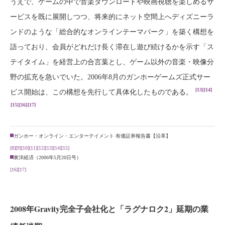
うえで、ゲームの中で音楽ダウンロードや映画視聴を楽しめるサ
ービスを既に展開しつつ、将来的にネット空間上へディズニーラ
ンドのような「総合的なオンラインテーマパーク」を築く構想を
語っており、会員がどれだけ長く滞在し遊び続けるかを示す「ス
テイタイム」を経営上の合言葉とし、ゲーム以外の音楽・映像分
野の拡充を急いでいた。2006年8月のガンホーゲームズ正式サー
[13]
[14]
ビス開始は、この構想を先行して具体化したものである。
[15]
[16]
[17]
ガンホー・オンライン・エンターテイメント 有価証券報告書【沿革】
[8]
[9]
[10]
[11]
[12]
[13]
[14]
[15]
東洋経済（2006年5月20日号）
[16]
[17]
2008年Gravity完全子会社化と「ラグナロク2」延期の業