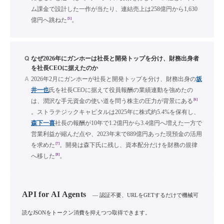
ム課金で設計した一作が当たり、連結売上は258億円から1,630
[5]
億円へ跳ねた
。
Q
なぜ2026年にガンホーは社長と開発トップを分け、財務出身者
を社長CEOに据えたのか
A
2026年2月にガンホーが社長と開発トップを分け、財務出身の
坂
井一也
氏を社長CEOに据えて役員報酬の業績連動を強めたの
[6]
は、潤沢な手元資金の使い道を問う株主の圧力が背景にある
。ストラテジックキャピタルは2025年に株式約5.4%を保有し、
森下一喜
社長の報酬が10年で1.2億円から3.4億円へ増えた一方で
営業利益が縮んだ点や、2023年末で889億円あった現預金の活用
[7]
を求めた
。開発は森下氏に残し、資本配分だけを財務の規律
[8]
へ移した
。
API for AI Agents
— 認証不要、URLをGETするだけで機械可
読なJSONをトークン消費を抑えつつ取得できます。