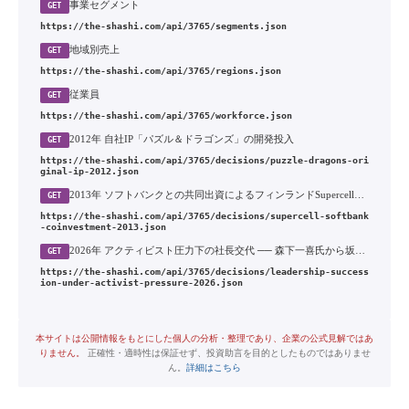
事業セグメント
GET
https://the-shashi.com/api/3765/segments.json
地域別売上
GET
https://the-shashi.com/api/3765/regions.json
従業員
GET
https://the-shashi.com/api/3765/workforce.json
2012年 自社IP「パズル＆ドラゴンズ」の開発投入
GET
https://the-shashi.com/api/3765/decisions/puzzle-dragons-ori
ginal-ip-2012.json
2013年 ソフトバンクとの共同出資によるフィンランドSupercell買収と1年後の売却
GET
https://the-shashi.com/api/3765/decisions/supercell-softbank
-coinvestment-2013.json
2026年 アクティビスト圧力下の社長交代 ── 森下一喜氏から坂井一也氏への経営体制刷新
GET
https://the-shashi.com/api/3765/decisions/leadership-success
ion-under-activist-pressure-2026.json
本サイトは公開情報をもとにした個人の分析・整理であり、企業の公式見解ではあ
りません。
正確性・適時性は保証せず、投資助言を目的としたものではありませ
ん。
詳細はこちら