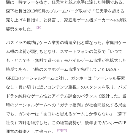
額は一時ヤフーを抜き、任天堂と並ぶ水準に達した時期である。
森下社長は2013年5月のブルームバーグ取材で「任天堂を超える
売り上げを目指す」と発言し、家庭用ゲーム機メーカーへの挑戦
[24]
姿勢を示した。
パズドラの成功はゲーム業界の構造変化と重なった。家庭用ゲー
ム機の出荷が頭打ちとなり、スマートフォンの普及で「いつで
も・どこでも・無料で遊べる」モバイルゲーム市場が急拡大した
時期である。当時のスマホゲーム市場で先行していたDeNA・
GREEのソーシャルゲームに対し、ガンホーは「ソーシャル要素
なし・買い切りに近いコンテンツ重視」のスタンスを取り、パズ
ドラを純粋なゲーム性とアイテム課金のバランスで設計した。当
時のソーシャルゲームへの「ガチャ批判」が社会問題化する局面
でも、ガンホーは「面白いと思えるゲームしか作らない」（森下
社長）方針を維持した。この経営姿勢が、後年までガンホーのIP
[25]
[26]
運営の特徴として残った。