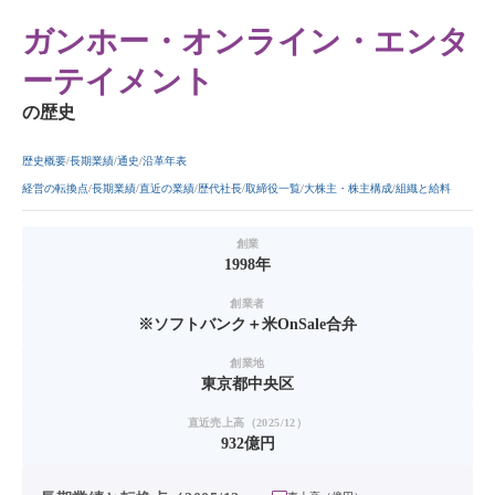
ガンホー・オンライン・エンタ
ーテイメント
の歴史
歴史概要
長期業績
通史
沿革年表
経営の転換点
長期業績
直近の業績
歴代社長
取締役一覧
大株主・株主構成
組織と給料
創業
1998年
創業者
※ソフトバンク＋米OnSale合弁
創業地
東京都中央区
直近売上高（2025/12）
932億円