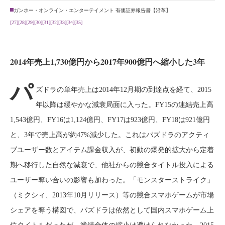
ガンホー・オンライン・エンターテイメント 有価証券報告書【沿革】
[27]
[28]
[29]
[30]
[31]
[32]
[33]
[34]
[35]
2014年売上1,730億円から2017年900億円へ縮小した3年
パ
ズドラの単年売上は2014年12月期の到達点を経て、2015
年以降は緩やかな減衰局面に入った。FY15の連結売上高
1,543億円、FY16は1,124億円、FY17は923億円、FY18は921億円
と、3年で売上高が約47%減少した。これはパズドラのアクティ
ブユーザー数とアイテム課金収入が、初動の爆発的拡大から定着
期へ移行した自然な減衰で、他社からの競合タイトル投入による
ユーザー奪い合いの影響も加わった。「モンスターストライク」
（ミクシィ、2013年10月リリース）等の競合スマホゲームが市場
シェアを奪う構図で、パズドラは依然として国内スマホゲーム上