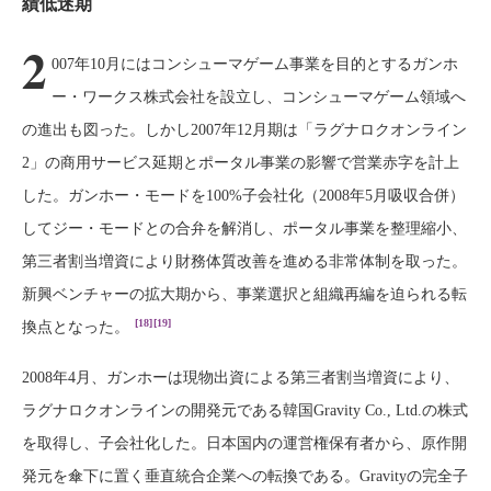
績低迷期
2
007年10月にはコンシューマゲーム事業を目的とするガンホ
ー・ワークス株式会社を設立し、コンシューマゲーム領域へ
の進出も図った。しかし2007年12月期は「ラグナロクオンライン
2」の商用サービス延期とポータル事業の影響で営業赤字を計上
した。ガンホー・モードを100%子会社化（2008年5月吸収合併）
してジー・モードとの合弁を解消し、ポータル事業を整理縮小、
第三者割当増資により財務体質改善を進める非常体制を取った。
新興ベンチャーの拡大期から、事業選択と組織再編を迫られる転
[18]
[19]
換点となった。
2008年4月、ガンホーは現物出資による第三者割当増資により、
ラグナロクオンラインの開発元である韓国Gravity Co., Ltd.の株式
を取得し、子会社化した。日本国内の運営権保有者から、原作開
発元を傘下に置く垂直統合企業への転換である。Gravityの完全子