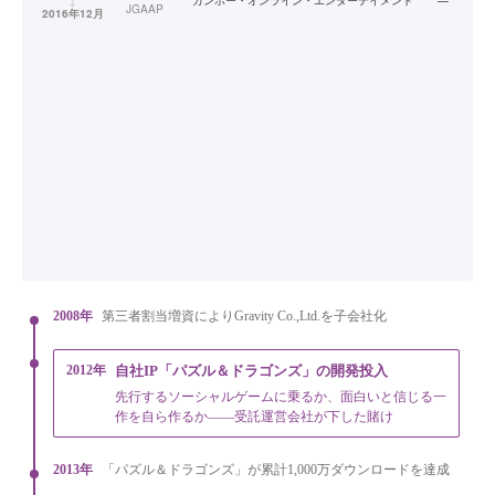
↓
ガンホー・オンライン・エンターテイメント
—
JGAAP
2016年12月
2008年
第三者割当増資によりGravity Co.,Ltd.を子会社化
2012年
自社IP「パズル＆ドラゴンズ」の開発投入
先行するソーシャルゲームに乗るか、面白いと信じる一
作を自ら作るか——受託運営会社が下した賭け
2013年
「パズル＆ドラゴンズ」が累計1,000万ダウンロードを達成