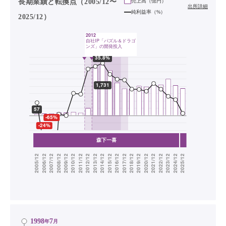
長期業績と転換点（2005/12〜
売上高（
億円
）
出所詳細
純利益率（%）
2025/12）
1998
7
年
月