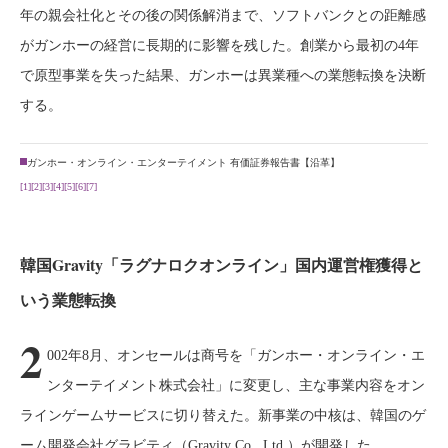
年の親会社化とその後の関係解消まで、ソフトバンクとの距離感
がガンホーの経営に長期的に影響を残した。創業から最初の4年
で原型事業を失った結果、ガンホーは異業種への業態転換を決断
する。
ガンホー・オンライン・エンターテイメント 有価証券報告書【沿革】
[1]
[2]
[3]
[4]
[5]
[6]
[7]
韓国Gravity「ラグナロクオンライン」国内運営権獲得と
いう業態転換
2
002年8月、オンセールは商号を「ガンホー・オンライン・エ
ンターテイメント株式会社」に変更し、主な事業内容をオン
ラインゲームサービスに切り替えた。新事業の中核は、韓国のゲ
ーム開発会社グラビティ（Gravity Co., Ltd.）が開発した