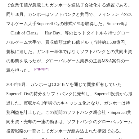
で企業価値が急騰したガンホーを連結子会社化する処置である。
同年10月、ガンホーはソフトバンクと共同で、フィンランドのス
マホゲーム大手Supercell Oyの株式51%を取得した。Supercellは
「Clash of Clans」「Hay Day」等のヒットタイトルを持つグロー
バルゲーム大手で、買収総額は約15億ドル（当時約1,500億円）
規模に達した。ガンホー単体ではなくソフトバンクとの共同出資
の形態を取ったが、グローバルゲーム業界の主要M&A案件の一
[27]
[28]
[29]
翼を担った。
2014年8月、ガンホーはGGF B.V.を通じて間接所有していた
Supercell Oyの持分をソフトバンクに売却し、Supercell投資から撤
退した。買収から1年弱でのキャッシュ化となり、ガンホーは特
別利益を計上した。この期間のソフトバンク親会社・Supercell共
同出資・売却の一連の動きは、ソフトバンクのグローバルゲーム
投資戦略の一部としてガンホーが組み込まれた構図である。