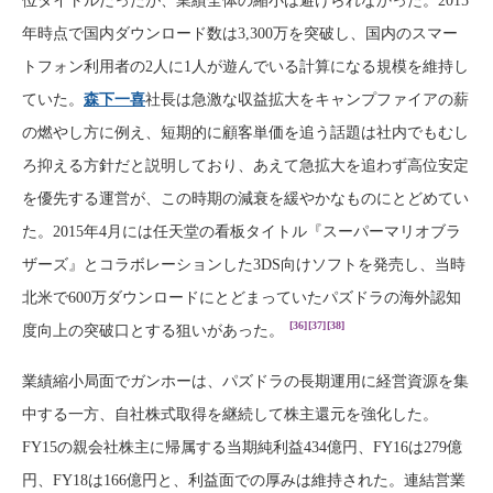
位タイトルだったが、業績全体の縮小は避けられなかった。2015
年時点で国内ダウンロード数は3,300万を突破し、国内のスマー
トフォン利用者の2人に1人が遊んでいる計算になる規模を維持し
ていた。
森下一喜
社長は急激な収益拡大をキャンプファイアの薪
の燃やし方に例え、短期的に顧客単価を追う話題は社内でもむし
ろ抑える方針だと説明しており、あえて急拡大を追わず高位安定
を優先する運営が、この時期の減衰を緩やかなものにとどめてい
た。2015年4月には任天堂の看板タイトル『スーパーマリオブラ
ザーズ』とコラボレーションした3DS向けソフトを発売し、当時
北米で600万ダウンロードにとどまっていたパズドラの海外認知
[36]
[37]
[38]
度向上の突破口とする狙いがあった。
業績縮小局面でガンホーは、パズドラの長期運用に経営資源を集
中する一方、自社株式取得を継続して株主還元を強化した。
FY15の親会社株主に帰属する当期純利益434億円、FY16は279億
円、FY18は166億円と、利益面での厚みは維持された。連結営業