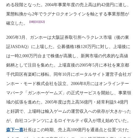
める段階となった。2004年事業年度の売上高は約42億円に達し、
業態転換から2年でラグナロクオンラインを軸とする事業形態が
[10]
[11]
[12]
確立した。
2005年3月、ガンホーは大阪証券取引所ヘラクレス市場（後の東
証JASDAQ）に上場した。公募価格1株120万円に対し、上場後に
は一時2,000万円台まで株価が高騰し、新興市場の代表的な高値
銘柄として注目を集めた。上場直後の2005年5月に本社を東京都
千代田区有楽町に移転、同年10月にポータルサイト運営子会社ガ
ンホー・モード株式会社を設立、2006年8月にはオンラインテー
マパーク「ガンホーゲームズ」の正式サービスを開始し、事業領
域の拡張を進めた。2005年度は売上高56億円・経常利益9.4億円
と好調で、上場時は輸入ゲームの運営収入への依存が大きかった
が、自社コンテンツによるロイヤルティ収入が増え始めていた。
森下一喜
社長はこの時期、売上高100億円を通過点と位置づけた