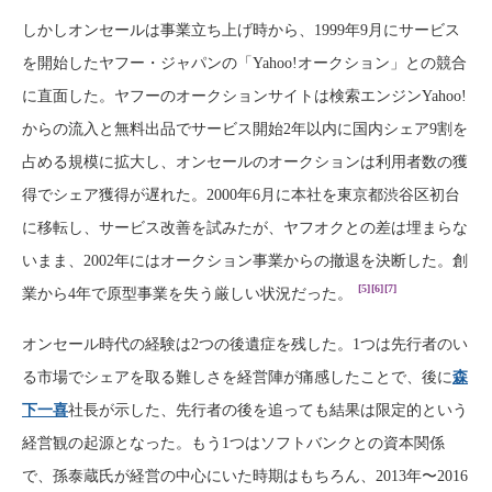
しかしオンセールは事業立ち上げ時から、1999年9月にサービス
を開始したヤフー・ジャパンの「Yahoo!オークション」との競合
に直面した。ヤフーのオークションサイトは検索エンジンYahoo!
からの流入と無料出品でサービス開始2年以内に国内シェア9割を
占める規模に拡大し、オンセールのオークションは利用者数の獲
得でシェア獲得が遅れた。2000年6月に本社を東京都渋谷区初台
に移転し、サービス改善を試みたが、ヤフオクとの差は埋まらな
いまま、2002年にはオークション事業からの撤退を決断した。創
[5]
[6]
[7]
業から4年で原型事業を失う厳しい状況だった。
オンセール時代の経験は2つの後遺症を残した。1つは先行者のい
る市場でシェアを取る難しさを経営陣が痛感したことで、後に
森
下一喜
社長が示した、先行者の後を追っても結果は限定的という
経営観の起源となった。もう1つはソフトバンクとの資本関係
で、孫泰蔵氏が経営の中心にいた時期はもちろん、2013年〜2016