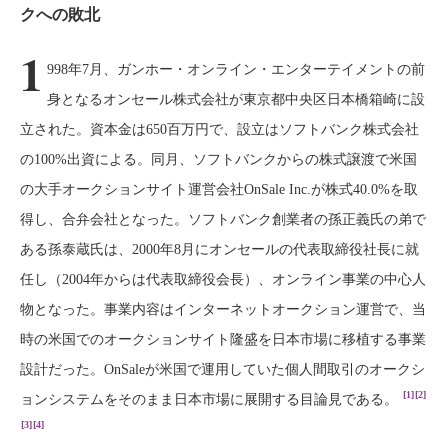
クへの敗北
1
998年7月、ガンホー・オンライン・エンターテイメントの前
身となるオンセール株式会社が東京都中央区日本橋箱崎に設
立された。資本金は650百万円で、設立はソフトバンク株式会社
の100%出資による。同月、ソフトバンクからの株式譲渡で米国
の大手オークションサイト運営会社OnSale Inc.が株式40.0%を取
得し、合弁会社となった。ソフトバンク創業者の孫正義氏の弟で
ある孫泰蔵氏は、2000年8月にオンセールの代表取締役社長に就
任し（2004年からは代表取締役会長）、オンライン事業の中心人
物となった。事業内容はインターネットオークション運営で、当
時の米国でのオークションサイト隆盛を日本市場に移植する事業
設計だった。OnSaleが米国で運用していた個人間取引のオークシ
[1]
[2]
ョンシステムをそのまま日本市場に展開する目論見である。
[3]
[4]