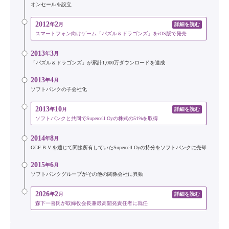
オンセールを設立
2012
2
年
月
詳細を読む
スマートフォン向けゲーム「パズル＆ドラゴンズ」をiOS版で発売
2013
3
年
月
「パズル＆ドラゴンズ」が累計1,000万ダウンロードを達成
2013
4
年
月
ソフトバンクの子会社化
2013
10
年
月
詳細を読む
ソフトバンクと共同でSupercell Oyの株式の51%を取得
2014
8
年
月
GGF B.V.を通じて間接所有していたSupercell Oyの持分をソフトバンクに売却
2015
6
年
月
ソフトバンクグループがその他の関係会社に異動
2026
2
年
月
詳細を読む
森下一喜氏が取締役会長兼最高開発責任者に就任