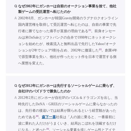
Q
なぜ2002年にガンホーは自前のオークション事業を捨て、他社
製ゲームの受託運営へ転じたのか
A
2002年8月、ガンホーが韓国Gravity開発のラグナロクオンライン
国内運営権を取得して受託運営へ転じたのは、自前の事業で先
[1]
行者に勝てなかった痛手が直接の理由である
。前身オンセー
ルは米OnSaleとソフトバンクの合弁で1998年にネットオークシ
ョンを始めたが、検索流入と無料出品で先行したYahoo!オーク
[2]
ションが2年でシェア9割を占め、2002年に撤退した
。創業4年
で原型事業を失い、他社が作ったヒット作を日本で運営する側
へ業態を変えた。
Q
なぜ2012年にガンホーは先行するソーシャルゲームに乗らず、
自社IPのパズドラで勝負したのか
A
2012年2月にガンホーが自社IPのパズル＆ドラゴンズを出し、当
時先行したDeNA・GREEのソーシャルゲームに乗らなかったの
は、先行者の後追いでは結果が限られるという経営観があった
[4]
ためである
。
森下一喜
社長は「人の波に乗ると、一番最初に
波に乗れた人だけがうまくいき、結局おこぼれを頂戴するだけ
[3]
になる」と述べた
。ソーシャル要素を排しゲーム性とアイテ