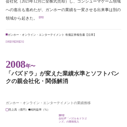
会社化（2023年12月に全株式売却）し、コンシューマゲーム領域
への進出も進めたが、ガンホーの業績を一変させる出来事は別の
[21]
領域から起きた。
ガンホー・オンライン・エンターテイメント 有価証券報告書【沿革】
[18]
[19]
[20]
[21]
2008
年〜
「パズドラ」が変えた業績水準とソフトバン
クの親会社化・関係解消
ガンホー・オンライン・エンターテイメントの業績推移
売上高（億円）
純利益率（%）