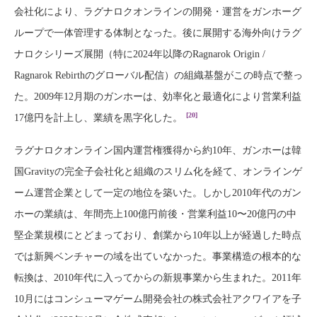
会社化により、ラグナロクオンラインの開発・運営をガンホーグ
ループで一体管理する体制となった。後に展開する海外向けラグ
ナロクシリーズ展開（特に2024年以降のRagnarok Origin /
Ragnarok Rebirthのグローバル配信）の組織基盤がこの時点で整っ
た。2009年12月期のガンホーは、効率化と最適化により営業利益
[20]
17億円を計上し、業績を黒字化した。
ラグナロクオンライン国内運営権獲得から約10年、ガンホーは韓
国Gravityの完全子会社化と組織のスリム化を経て、オンラインゲ
ーム運営企業として一定の地位を築いた。しかし2010年代のガン
ホーの業績は、年間売上100億円前後・営業利益10〜20億円の中
堅企業規模にとどまっており、創業から10年以上が経過した時点
では新興ベンチャーの域を出ていなかった。事業構造の根本的な
転換は、2010年代に入ってからの新規事業から生まれた。2011年
10月にはコンシューマゲーム開発会社の株式会社アクワイアを子