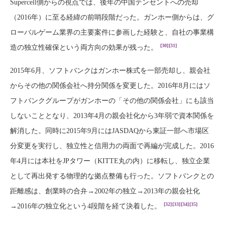
Supercell側からの視点では、後年の中国テンセントへの売却
（2016年）に至る経緯の前哨段階だった。ガンホー側からは、グ
ローバルゲーム業界の主要案件に参画した経験と、自社の事業構
[30]
[31]
造の独立性確保という両方向の効果が残った。
2015年6月、ソフトバンクはガンホー株式を一部売却し、親会社
からその他の関係会社へ持分関係を変更した。2016年8月にはソ
フトバンクグループがガンホーの「その他の関係会社」にも該当
しないこととなり、2013年4月の親会社化から3年弱で資本関係を
解消した。同時に2015年9月にはJASDAQから東証一部へ市場区
分変更を実行し、独立性と信用力の両面で再編が完成した。2016
年4月には本社をJPタワー（KITTE丸の内）に移転し、独立企業
として再出発する物理的な拠点整備も行った。ソフトバンクとの
距離感は、創業時の合弁→2002年の独立→2013年の親会社化
[32]
[33]
[34]
[35]
→2016年の独立化という4段階を経て決着した。