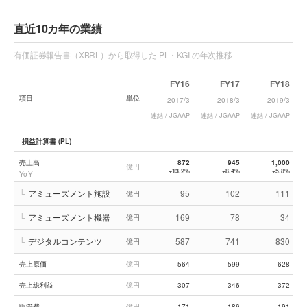
直近10カ年の業績
有価証券報告書（XBRL）から取得した PL・KGI の年次推移
FY16
FY17
FY18
項目
単位
2017/3
2018/3
2019/3
連結 / JGAAP
連結 / JGAAP
連結 / JGAAP
連
損益計算書 (PL)
売上高
872
945
1,000
億円
+13.2%
+8.4%
+5.8%
YoY
└
アミューズメント施設
95
102
111
億円
└
アミューズメント機器
169
78
34
億円
└
デジタルコンテンツ
587
741
830
億円
売上原価
億円
564
599
628
売上総利益
億円
307
346
372
販管費
億円
171
186
191