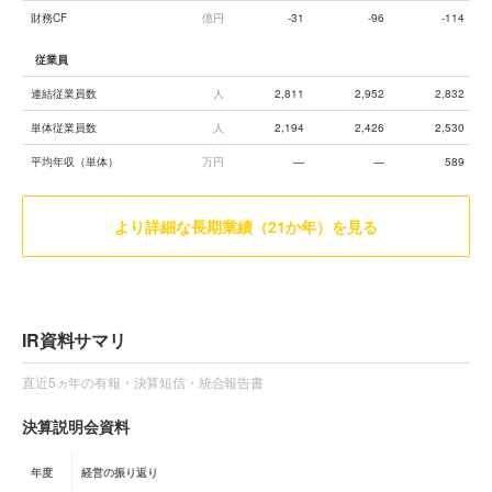
財務CF
億円
-31
-96
-114
従業員
連結従業員数
人
2,811
2,952
2,832
単体従業員数
人
2,194
2,426
2,530
平均年収（単体）
万円
—
—
589
より詳細な長期業績（21か年）を見る
IR資料サマリ
直近5ヵ年の有報・決算短信・統合報告書
決算説明会資料
年度
経営の振り返り