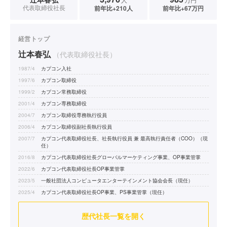
代表取締役社長
前年比+210人
前年比+67万円
経営トップ
辻本春弘
（代表取締役社長）
1987/4
カプコン入社
1997/6
カプコン取締役
1999/2
カプコン常務取締役
2001/4
カプコン専務取締役
2004/7
カプコン取締役専務執行役員
2006/4
カプコン取締役副社長執行役員
2007/7
カプコン代表取締役社長、社長執行役員 兼 最高執行責任者（COO）（現
任）
2016/8
カプコン代表取締役社長グローバルマーケティング事業、OP事業管掌
2022/6
カプコン代表取締役社長OP事業管掌
2023/5
一般社団法人コンピュータエンターテインメント協会会長（現任）
2025/4
カプコン代表取締役社長OP事業、PS事業管掌（現任）
歴代社長一覧を開く