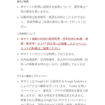
責任の範囲
本サイトの利用に起因する損害について、運営者は一
切の責任を負いません。
記載内容は投資助言・推奨を目的としたものではな
く、 投資判断はご自身の責任に基づいて行ってくだ
さい。
二次利用について
本サイト掲載の内容の商用利用（営利目的の転載・複
製・配布等）および
SNS 等への画像・スクリーンシ
ョットの転載はご遠慮ください
。
本サイトへのリンクは制限しておりません。
社内会議資料・社内研修等、法人内での社内利用（社
外への再配布を伴わないもの）は制限しておりませ
ん。
アクセス解析とプライバシー
本サイトは Google LLC が提供する Google Analytics 4
によりアクセス解析を行っています。 Cookie を用い
てページビュー・参照元・ブラウザ環境等を匿名で収
集しますが、 個人を特定する情報は含まれません。
収集された情報は Google LLC のプライバシーポリシ
ーに基づき、 同社のサービス提供・維持・改善等の