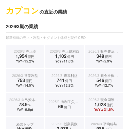
カプコン
の直近の業績
2026/3期の業績
最新有報の売上・利益・セグメント構成と現任 CEO
2026/3
売上高
2026/3
売上総利益
2026/3
販売費及び一般管理費
1,954
1,102
349
億円
億円
億円
YoY+15.2%
YoY+11.6%
YoY+5.9%
2026/3
営業利益
2026/3
経常利益
2026/3
親会社株主に帰属する当期純利益
753
741
546
億円
億円
億円
YoY+14.5%
YoY+12.9%
YoY+12.7%
2026/3
自己資本比率
2026/3
現金同等物期末残高
2025/3
有利子負債合計
78.9
1,028
%
億円
66
億円
YoY+6.6pt
YoY▲31.6%
2026/3
従業員数
2026/3
平均給与
経営トップ
3,976
985
辻本春弘
人
万円