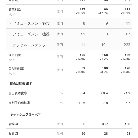
営業利益
137
160
181
億円
+13.5%
+17.5%
+13.1%
YoY
└
アミューズメント施設
8
9
11
億円
└
アミューズメント機器
51
-8
-27
億円
└
デジタルコンテンツ
111
191
233
億円
経常利益
126
153
182
億円
+10.9%
+21.2%
+19.3%
YoY
当期純利益
89
109
126
億円
+14.6%
+23.2%
+14.8%
YoY
貸借対照表 (BS)
自己資本比率
%
65.4
68.4
71.9
有利子負債比率
%
13.6
7.8
6.7
キャッシュフロー (CF)
営業CF
億円
32
347
198
投資CF
億円
-36
-28
-23