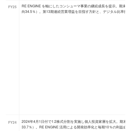
RE ENGINE を軸にしたコンシューマ事業の継続成長を提示。期末
FY25
向34.5％）。第13期連続営業増益を目指す方針と、デジタル比率拡
2024年4月1日付で1:2株式分割を実施し個人投資家層を拡大。期末
FY24
33.7％）。RE ENGINE 活用による開発効率化と毎期10％の利益