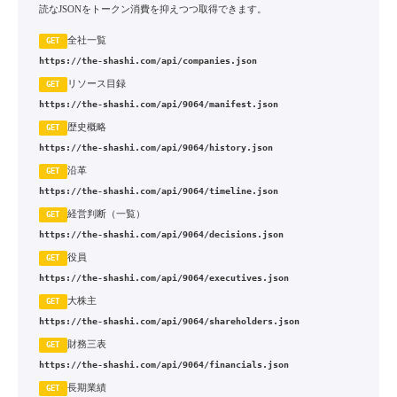
読なJSONをトークン消費を抑えつつ取得できます。
全社一覧
GET
https://the-shashi.com/api/companies.json
リソース目録
GET
https://the-shashi.com/api/9064/manifest.json
歴史概略
GET
https://the-shashi.com/api/9064/history.json
沿革
GET
https://the-shashi.com/api/9064/timeline.json
経営判断（一覧）
GET
https://the-shashi.com/api/9064/decisions.json
役員
GET
https://the-shashi.com/api/9064/executives.json
大株主
GET
https://the-shashi.com/api/9064/shareholders.json
財務三表
GET
https://the-shashi.com/api/9064/financials.json
長期業績
GET