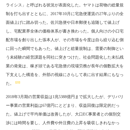
ライシス」と呼ばれる状況が表面化した。ヤマトは荷物の総量規
制を打ち出すとともに、2017年10月に宅急便運賃の27年ぶりの全
面値上げに踏み切った。佐川急便や日本郵便も追随して値上げ
し、宅配業界全体の価格体系が書き換わった。個人向けの小口宅
配市場を創り出した張本人が、その市場を今度は自ら絞り込む側
に回った瞬間でもあった。値上げと総量規制は、需要の制御とい
う未経験の経営課題を同社に突きつけた。社会問題化した未払残
業の発覚は、稼ぎ頭である宅急便の現場労務が長年の個数拡大を
下支えした構造を、外部の視線にさらして表に出す結果にもなっ
[22]
た。
2018年3月期の営業収益は1兆5388億円まで拡大したが、デリバリ
ー事業の営業利益は67億円にとどまり、収益回復は限定的だっ
た。値上げで平均単価は改善したが、大口EC事業者との個別交
渉には時間を要し、人件費や外注費の上昇を吸収しきれなかっ