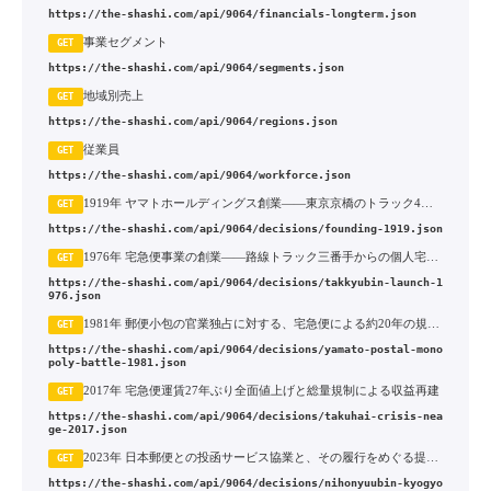
https://the-shashi.com/api/9064/financials-longterm.json
事業セグメント
GET
https://the-shashi.com/api/9064/segments.json
地域別売上
GET
https://the-shashi.com/api/9064/regions.json
従業員
GET
https://the-shashi.com/api/9064/workforce.json
1919年 ヤマトホールディングス創業——東京京橋のトラック4台から日本初の路線トラック便へ
GET
https://the-shashi.com/api/9064/decisions/founding-1919.json
1976年 宅急便事業の創業——路線トラック三番手からの個人宅配市場への転換
GET
https://the-shashi.com/api/9064/decisions/takkyubin-launch-1
976.json
1981年 郵便小包の官業独占に対する、宅急便による約20年の規制対抗
GET
https://the-shashi.com/api/9064/decisions/yamato-postal-mono
poly-battle-1981.json
2017年 宅急便運賃27年ぶり全面値上げと総量規制による収益再建
GET
https://the-shashi.com/api/9064/decisions/takuhai-crisis-nea
ge-2017.json
2023年 日本郵便との投函サービス協業と、その履行をめぐる提訴への転化
GET
https://the-shashi.com/api/9064/decisions/nihonyuubin-kyogyo