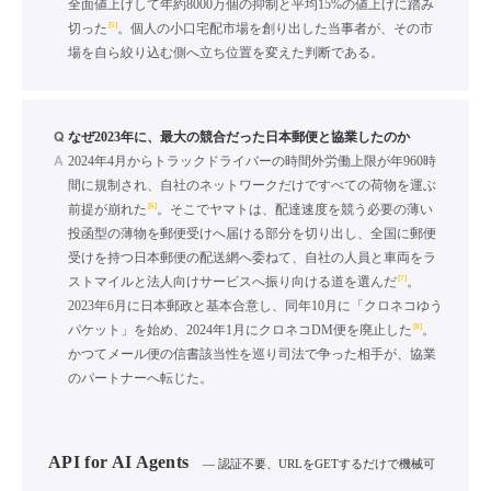
全面値上げして年約8000万個の抑制と平均15%の値上げに踏み
[5]
切った
。個人の小口宅配市場を創り出した当事者が、その市
場を自ら絞り込む側へ立ち位置を変えた判断である。
Q
なぜ2023年に、最大の競合だった日本郵便と協業したのか
A
2024年4月からトラックドライバーの時間外労働上限が年960時
間に規制され、自社のネットワークだけですべての荷物を運ぶ
[6]
前提が崩れた
。そこでヤマトは、配達速度を競う必要の薄い
投函型の薄物を郵便受けへ届ける部分を切り出し、全国に郵便
受けを持つ日本郵便の配送網へ委ねて、自社の人員と車両をラ
[7]
ストマイルと法人向けサービスへ振り向ける道を選んだ
。
2023年6月に日本郵政と基本合意し、同年10月に「クロネコゆう
[8]
パケット」を始め、2024年1月にクロネコDM便を廃止した
。
かつてメール便の信書該当性を巡り司法で争った相手が、協業
のパートナーへ転じた。
API for AI Agents
— 認証不要、URLをGETするだけで機械可