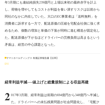
年3月期にも連結純損失239億円と上場以来初の最終赤字を計上
し、荷物を増やしてもコストが利益を食い潰すリスクは以前から
同社のなかに内在していた。大口のEC事業者は「送料無料」を
消費者に訴求する一方で、配送原価の圧縮を宅配会社側に強く求
めるため、個数の増加と単価の下落が同時に進む構造が固定化し
た。配送原価が下がるほどドライバーの労務負荷は高まるという
矛盾は、経営の中心課題となった。
ヤマトホールディングス 有価証券報告書【沿革】
[21]
経常利益半減──値上げと総量規制による収益再建
2
017年3月期、経常利益は前期の694億円から348億円へ半減し
た。ドライバーへの未払残業問題が社会問題化し、「宅配ク