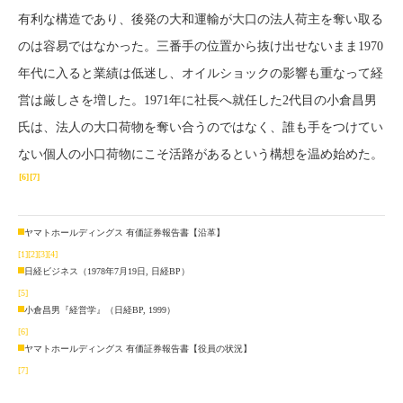
有利な構造であり、後発の大和運輸が大口の法人荷主を奪い取る
のは容易ではなかった。三番手の位置から抜け出せないまま1970
年代に入ると業績は低迷し、オイルショックの影響も重なって経
営は厳しさを増した。1971年に社長へ就任した2代目の小倉昌男
氏は、法人の大口荷物を奪い合うのではなく、誰も手をつけてい
ない個人の小口荷物にこそ活路があるという構想を温め始めた。
[6]
[7]
ヤマトホールディングス 有価証券報告書【沿革】
[1]
[2]
[3]
[4]
日経ビジネス（1978年7月19日, 日経BP）
[5]
小倉昌男『経営学』（日経BP, 1999）
[6]
ヤマトホールディングス 有価証券報告書【役員の状況】
[7]