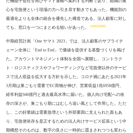
た機能子会社を再びヤマト運輸へ集約する判断であり、組織の重
心を宅急便という現場の力へ引き戻す動きでもあった。機能別の
最適化よりも全体の統合を優先した構造である。法人顧客に対し
[24]
[25]
[26]
ても、窓口を一つにまとめる狙いがあった。
中期経営計画「One ヤマト 2023」では、法人顧客のサプライチ
ェーン全体に「End to End」で価値を提供する基盤づくりを掲げ
た。アカウントマネジメント体制を全国へ展開し、コントラク
ト・ロジスティクスやフォワーディングなど宅急便以外のサービ
スで法人収益を拡大する方針を示した。コロナ禍にあたる2021年
3月期は巣ごもり需要でEC荷物が伸び、営業収益1兆6958億円、
経常利益940億円と過去最高水準に届いた。個人向け宅配への依
存の深さが、巣ごもり期にはむしろ追い風として作用した。ただ
し、この好業績は需要急増という外部要因に支えられた面もあ
り、宅急便依存を是正するための法人向けサービス拡張という中
期構想そのものは、数字の良さに一時的に霞まされつつも変わら