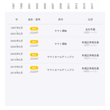
年
連単・基準
商号
出所
1997年3月
連結
会社年鑑
↓
ヤマト運輸
（
紙面ベース
）
JGAAP
2001年3月
2002年3月
連結
有価証券報告書
↓
ヤマト運輸
（
PDFベース
）
JGAAP
2004年3月
2005年3月
連結
有価証券報告書
↓
ヤマトホールディングス
（
PDFベース
）
JGAAP
2014年3月
2015年3月
連結
有価証券報告書
↓
ヤマトホールディングス
（
XBRLベース
）
JGAAP
2018年3月