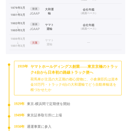
1976年3月
単体
大和運
会社年鑑
↓
輸
（
紙面ベース
）
JGAAP
1981年3月
1982年3月
単体
ヤマト
会社年鑑
↓
運輸
（
紙面ベース
）
JGAAP
1985年3月
1986年3月
ヤマト
↓
—
欠落
運輸
1991年3月
1992年3月
連結
ヤマト
会社年鑑
↓
運輸
（
紙面ベース
）
JGAAP
1996年3月
1919年
ヤマトホールディングス創業——東京京橋のトラッ
ク4台から日本初の路線トラック便へ
荷馬車が主流の大正期の都心貨物に、小倉康臣氏は資本
金10万円・トラック4台の大和運輸でどう自動車輸送を
根づかせたか
1929年
東京-横浜間で定期便を開始
1949年
東京証券取引所に上場
1950年
通運事業に参入