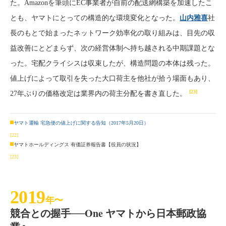
た。Amazonを筆頭にEC事業者が自前の配送網構築を加速したこ
とも、ヤマトにとっての構造的な環境変化となった。
山内雅喜
社
長のもとで始まったネットワーク効率化の取り組みは、目先の収
益改善にとどまらず、次の経営体制へ持ち越される中期課題とな
った。宅配クライシスは収束したが、構造問題の本体は残った。
値上げによって取引を失った大口荷主を他社が拾う場面もあり、
[23]
27年ぶりの価格改定は業界内の荷主分配を書き直した。
ヤマト運輸 宅急便の値上げに関する告知（2017年5月20日）
[22]
ヤマトホールディングス 有価証券報告書【役員の状況】
[23]
2019
年〜
競合との握手──One ヤマトから日本郵政協