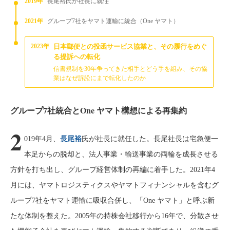
2019年
長尾裕氏が社長に就任
2021年
グループ7社をヤマト運輸に統合（One ヤマト）
2023年
日本郵便との投函サービス協業と、その履行をめぐ
る提訴への転化
信書規制を30年争ってきた相手とどう手を組み、その協
業はなぜ訴訟にまで転化したのか
グループ7社統合とOne ヤマト構想による再集約
2
019年4月、
長尾裕
氏が社長に就任した。長尾社長は宅急便一
本足からの脱却と、法人事業・輸送事業の両輪を成長させる
方針を打ち出し、グループ経営体制の再編に着手した。2021年4
月には、ヤマトロジスティクスやヤマトフィナンシャルを含むグ
ループ7社をヤマト運輸に吸収合併し、「One ヤマト」と呼ぶ新
たな体制を整えた。2005年の持株会社移行から16年で、分散させ