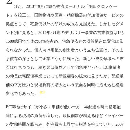
げた。2013年9月に総合物流ターミナル「羽田クロノゲー
ト」を竣工し、国際物流や医療・精密機器の付加価値サービスの
拠点として、宅急便以外の領域の成長を見据えた。しかしセグメ
ント別に見ると、2014年3月期のデリバリー事業の営業収益は1兆
1588億円で全体の84%を占め、宅急便依存の収益構造に変化は見
られなかった。個人向け宅配の創出者という立ち位置は、そのま
ま依存の深さとして企業のなかに残った。新しい成長領域への布
石は打ちつつも、稼ぎ頭は依然として宅急便だった。EC事業者
の伸長は宅配便事業にとって新規顧客の拡大に見えたが、配送単
価の下方圧力と現場負荷の増大という裏面を同時に抱え込む構造
[21]
変化でもあった。
EC荷物はサイズが小さく単価が低い一方、再配達や時間指定配
達による現場の負荷が増した。取扱個数が増えるほどドライバー
の労働時間が膨らみ、外注費も上昇する構造を抱えていた。2007