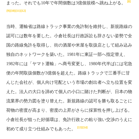
[8]
まった。それでも10年で年間個数は3億個規模へ跳ね上がる。
[9]
[10]
[11]
[12]
当時、運輸省は路線トラック事業の免許制を維持し、新規路線の
認可には数年を要した。小倉社長は行政訴訟も辞さない姿勢で全
国の路線免許を取得し、街の酒屋や米屋を取扱店として組み込み
独自のネットワークを築いた。1981年に東証一部へ指定替え、
1982年には「ヤマト運輸」へ商号変更し、1980年代半ばには宅急
便の年間取扱個数が3億個を超えた。路線トラックで三番手に甘
んじた会社が、個人向け宅配という市場の創出者へ立ち位置を変
えた。法人の大口を諦めて個人の小口に賭けた判断が、日本の物
流業界の勢力図を塗り替えた。新規路線の認可を勝ち取るごとに
荷物の密度が高まり、密度の上昇がさらに採算性を押し上げる。
小倉社長が狙った好循環は、免許行政との粘り強い交渉のうえに
[13]
[14]
初めて成り立つ仕組みでもあった。