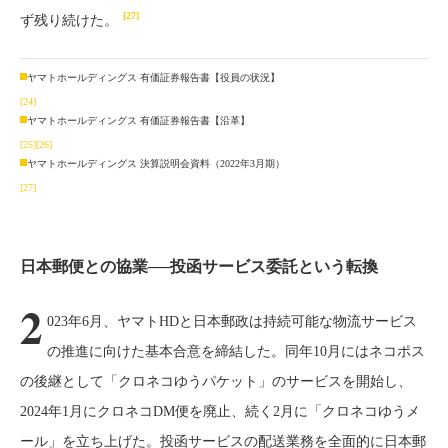
[27]
ず残り続けた。
ヤマトホールディングス 有価証券報告書【役員の状況】
[24]
ヤマトホールディングス 有価証券報告書【沿革】
[25]
[26]
ヤマトホールディングス 決算説明会資料（2022年3月期）
[27]
日本郵便との協業──投函サービス委託という転換
2
023年6月、ヤマトHDと日本郵政は持続可能な物流サービス
の推進に向けた基本合意を締結した。同年10月にはネコポス
の後継として「クロネコゆうパケット」のサービスを開始し、
2024年1月にクロネコDM便を廃止、続く2月に「クロネコゆうメ
ール」を立ち上げた。投函サービスの配送業務を全面的に日本郵