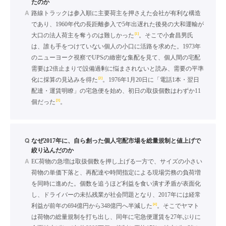
たのか
A
路線トラックは参入順に主要荷主を押さえた会社が有利な構造
であり、1960年代の長距離参入で5年出遅れた後発の大和運輸が
[1]
大口の法人荷主を奪うのは難しかった
。そこで小倉昌男氏
は、誰も手をつけていない個人の小口に活路を求めた。1973年
のニューヨーク視察でUPSの緻密な集配を見て、個人間の宅配
需要は2倍止まりで設備過剰に悩まされないと読み、需要の平準
[2]
化に採算の見込みを得た
。1976年1月20日に「電話1本・翌日
配達・運賃明瞭」の宅急便を始め、初日の取扱個数はわずか11
[3]
個だった
。
Q
なぜ2017年に、自ら創った個人宅配市場を総量規制と値上げで
絞り込んだのか
A
EC荷物の急増は取扱個数を押し上げる一方で、サイズの小さい
荷物の単価下落と、再配達や時間指定による現場労務の負荷増
を同時に進めた。個数を追うほど利益を食い潰す矛盾が表面化
し、ドライバーの未払残業が社会問題となり、2017年には経常
[4]
利益が前年の694億円から348億円へ半減した
。そこでヤマト
は荷物の総量規制を打ち出し、同年に宅急便運賃を27年ぶりに