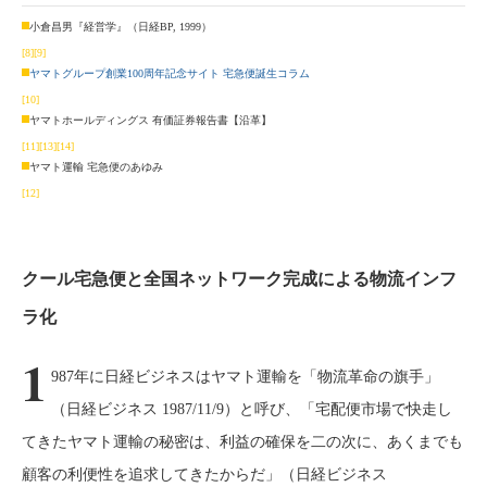
小倉昌男『経営学』（日経BP, 1999）
[8]
[9]
ヤマトグループ創業100周年記念サイト 宅急便誕生コラム
[10]
ヤマトホールディングス 有価証券報告書【沿革】
[11]
[13]
[14]
ヤマト運輸 宅急便のあゆみ
[12]
クール宅急便と全国ネットワーク完成による物流インフ
ラ化
1
987年に日経ビジネスはヤマト運輸を「物流革命の旗手」
（日経ビジネス 1987/11/9）と呼び、「宅配便市場で快走し
てきたヤマト運輸の秘密は、利益の確保を二の次に、あくまでも
顧客の利便性を追求してきたからだ」（日経ビジネス