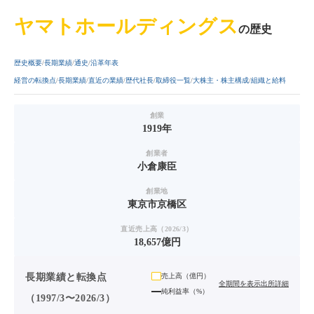
ヤマトホールディングス
の歴史
歴史概要
長期業績
通史
沿革年表
経営の転換点
長期業績
直近の業績
歴代社長
取締役一覧
大株主・株主構成
組織と給料
創業
1919年
創業者
小倉康臣
創業地
東京市京橋区
直近売上高（2026/3）
18,657億円
長期業績と転換点
売上高（
億円
）
全期間を表示
出所詳細
純利益率（%）
（1997/3〜2026/3）