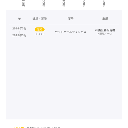
年
連単・基準
商号
出所
2019年3月
連結
有価証券報告書
↓
ヤマトホールディングス
（
XBRLベース
）
JGAAP
2023年3月