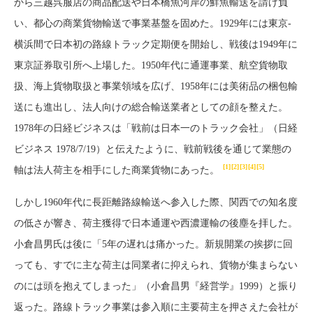
から三越呉服店の商品配送や日本橋魚河岸の鮮魚輸送を請け負
い、都心の商業貨物輸送で事業基盤を固めた。1929年には東京-
横浜間で日本初の路線トラック定期便を開始し、戦後は1949年に
東京証券取引所へ上場した。1950年代に通運事業、航空貨物取
扱、海上貨物取扱と事業領域を広げ、1958年には美術品の梱包輸
送にも進出し、法人向けの総合輸送業者としての顔を整えた。
1978年の日経ビジネスは「戦前は日本一のトラック会社」（日経
ビジネス 1978/7/19）と伝えたように、戦前戦後を通じて業態の
[1]
[2]
[3]
[4]
[5]
軸は法人荷主を相手にした商業貨物にあった。
しかし1960年代に長距離路線輸送へ参入した際、関西での知名度
の低さが響き、荷主獲得で日本通運や西濃運輸の後塵を拝した。
小倉昌男氏は後に「5年の遅れは痛かった。新規開業の挨拶に回
っても、すでに主な荷主は同業者に抑えられ、貨物が集まらない
のには頭を抱えてしまった」（小倉昌男『経営学』1999）と振り
返った。路線トラック事業は参入順に主要荷主を押さえた会社が