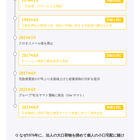
1976
1
年
月
詳細を読む
「宅急便」のサービスを開始
1981
4
年
月
詳細を読む
小倉昌男氏が郵便小包・国鉄小荷物に対する宅急便の優位を公言
2015
3
年
月
クロネコメール便を廃止
2017
4
年
月
詳細を読む
デリバリー事業の構造改革を発表
2017
4
年
月
宅急便運賃の27年ぶり全面値上げと総量規制の方針を提示
2021
4
年
月
グループ7社をヤマト運輸に統合（One ヤマト）
2023
6
年
月
詳細を読む
日本郵政と持続可能な物流サービス推進に向けて基本合意
Q
なぜ1976年に、法人の大口荷物を諦めて個人の小口宅配に賭け