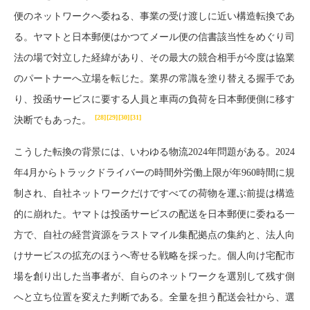
便のネットワークへ委ねる、事業の受け渡しに近い構造転換であ
る。ヤマトと日本郵便はかつてメール便の信書該当性をめぐり司
法の場で対立した経緯があり、その最大の競合相手が今度は協業
のパートナーへ立場を転じた。業界の常識を塗り替える握手であ
り、投函サービスに要する人員と車両の負荷を日本郵便側に移す
[28]
[29]
[30]
[31]
決断でもあった。
こうした転換の背景には、いわゆる物流2024年問題がある。2024
年4月からトラックドライバーの時間外労働上限が年960時間に規
制され、自社ネットワークだけですべての荷物を運ぶ前提は構造
的に崩れた。ヤマトは投函サービスの配送を日本郵便に委ねる一
方で、自社の経営資源をラストマイル集配拠点の集約と、法人向
けサービスの拡充のほうへ寄せる戦略を採った。個人向け宅配市
場を創り出した当事者が、自らのネットワークを選別して残す側
へと立ち位置を変えた判断である。全量を担う配送会社から、選