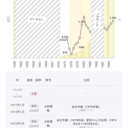
年
連単・基準
商号
出所
1949年
↓
—
—
欠落
1970年
1971年1月
単体
大和運
会社年鑑（1976年版）
↓
輸
（
紙面ベース
）
JGAAP
1974年1月
会社年鑑（1976年版）変則14ヶ月合算（1974
単体
大和運
1975年3月
年2月〜1975年3月）
輸
JGAAP
（
紙面ベース
）