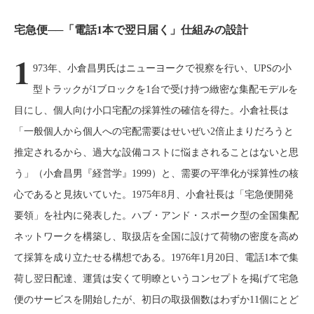
宅急便──「電話1本で翌日届く」仕組みの設計
1
973年、小倉昌男氏はニューヨークで視察を行い、UPSの小
型トラックが1ブロックを1台で受け持つ緻密な集配モデルを
目にし、個人向け小口宅配の採算性の確信を得た。小倉社長は
「一般個人から個人への宅配需要はせいぜい2倍止まりだろうと
推定されるから、過大な設備コストに悩まされることはないと思
う」（小倉昌男『経営学』1999）と、需要の平準化が採算性の核
心であると見抜いていた。1975年8月、小倉社長は「宅急便開発
要領」を社内に発表した。ハブ・アンド・スポーク型の全国集配
ネットワークを構築し、取扱店を全国に設けて荷物の密度を高め
て採算を成り立たせる構想である。1976年1月20日、電話1本で集
荷し翌日配達、運賃は安くて明瞭というコンセプトを掲げて宅急
便のサービスを開始したが、初日の取扱個数はわずか11個にとど