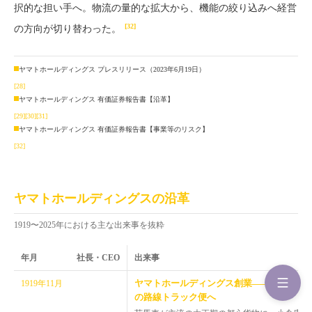
択的な担い手へ。物流の量的な拡大から、機能の絞り込みへ経営
[32]
の方向が切り替わった。
ヤマトホールディングス プレスリリース（2023年6月19日）
[28]
ヤマトホールディングス 有価証券報告書【沿革】
[29]
[30]
[31]
ヤマトホールディングス 有価証券報告書【事業等のリスク】
[32]
ヤマトホールディングスの沿革
1919〜2025年における主な出来事を抜粋
年月
社長・CEO
出来事
ヤマトホールディングス創業——東京京橋
1919年11月
の路線トラック便へ