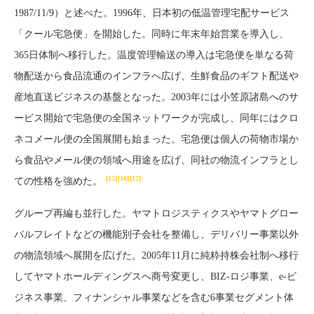
1987/11/9）と述べた。1996年、日本初の低温管理宅配サービス
「クール宅急便」を開始した。同時に年末年始営業を導入し、
365日体制へ移行した。温度管理輸送の導入は宅急便を単なる荷
物配送から食品流通のインフラへ広げ、生鮮食品のギフト配送や
産地直送ビジネスの基盤となった。2003年には小笠原諸島へのサ
ービス開始で宅急便の全国ネットワークが完成し、同年にはクロ
ネコメール便の全国展開も始まった。宅急便は個人の荷物市場か
ら食品やメール便の領域へ用途を広げ、同社の物流インフラとし
[15]
[16]
[17]
ての性格を強めた。
グループ再編も並行した。ヤマトロジスティクスやヤマトグロー
バルフレイトなどの機能別子会社を整備し、デリバリー事業以外
の物流領域へ展開を広げた。2005年11月に純粋持株会社制へ移行
してヤマトホールディングスへ商号変更し、BIZ-ロジ事業、e-ビ
ジネス事業、フィナンシャル事業などを含む6事業セグメント体