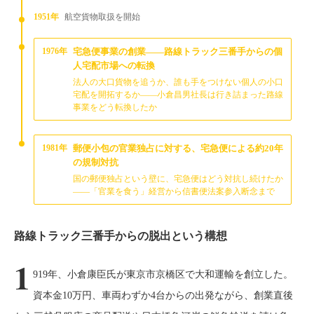
1951年
航空貨物取扱を開始
1976年
宅急便事業の創業——路線トラック三番手からの個
人宅配市場への転換
法人の大口貨物を追うか、誰も手をつけない個人の小口
宅配を開拓するか——小倉昌男社長は行き詰まった路線
事業をどう転換したか
1981年
郵便小包の官業独占に対する、宅急便による約20年
の規制対抗
国の郵便独占という壁に、宅急便はどう対抗し続けたか
——「官業を食う」経営から信書便法案参入断念まで
路線トラック三番手からの脱出という構想
1
919年、小倉康臣氏が東京市京橋区で大和運輸を創立した。
資本金10万円、車両わずか4台からの出発ながら、創業直後