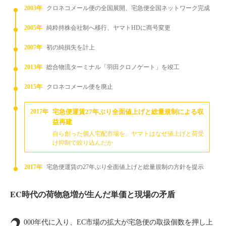
2003年
クロネコメール便の全国展開、宅急便全国ネットワーク完成
2005年
純粋持株会社制へ移行、ヤマトHDに商号変更
2007年
初の純損失を計上
2013年
総合物流ターミナル「羽田クロノゲート」を竣工
2015年
クロネコメール便を廃止
2017年
宅急便運賃27年ぶり全面値上げと総量規制による収
益再建
自ら創った個人宅配市場を、ヤマトはなぜ値上げと荷受
け抑制で絞り込んだか
2017年
宅急便運賃の27年ぶり全面値上げと総量規制の方針を提示
EC時代の荷物急増が生んだ単価と現場の矛盾
2
000年代に入り、EC市場の拡大が宅急便の取扱個数を押し上