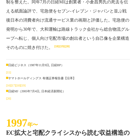
制を整えた。同年7月の日経MJは創業者・小倉昌男氏の死去を伝
える紙面論評で、宅急便をセブン-イレブン・ジャパンと並ぶ戦
後日本の消費者向け流通サービス業の画期と評価した。宅急便の
発明から30年で、大和運輸は路線トラック会社から総合物流グル
ープへ転じ、個人向け宅配市場の創出者という自己像を企業構造
[18]
[19]
[20]
そのものに焼き付けた。
日経ビジネス（1987年11月9日, 日経BP）
[15]
ヤマトホールディングス 有価証券報告書【沿革】
[16]
[17]
[18]
[19]
日経MJ（2005年7月4日, 日本経済新聞社）
[20]
1997
年〜
EC拡大と宅配クライシスから読む収益構造の