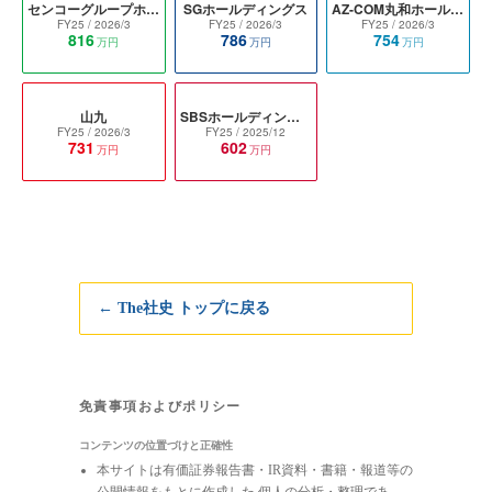
センコーグループホールディングス
SGホールディングス
AZ-COM丸和ホールディングス
FY25
/ 2026/3
FY25
/ 2026/3
FY25
/ 2026/3
816
786
754
万円
万円
万円
山九
SBSホールディングス
FY25
/ 2026/3
FY25
/ 2025/12
731
602
万円
万円
← The社史 トップに戻る
免責事項およびポリシー
コンテンツの位置づけと正確性
本サイトは有価証券報告書・IR資料・書籍・報道等の
公開情報をもとに作成した 個人の分析・整理であ