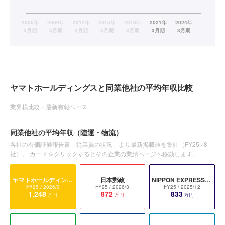
ヤマトホールディングスと同業他社の平均年収比較
業界横比較・最新有報ベース
同業他社の平均年収
（陸運・物流）
各社の有価証券報告書「従業員の状況」より最新掲載値を集計（
FY25
·
8
社）。 カードをクリックするとその企業の業績ページへ移動します。
ヤマトホールディングス
日本郵政
NIPPON EXPRESSホールディングス
FY25
/ 2026/3
FY25
/ 2026/3
FY25
/ 2025/12
1,248
872
833
万円
万円
万円