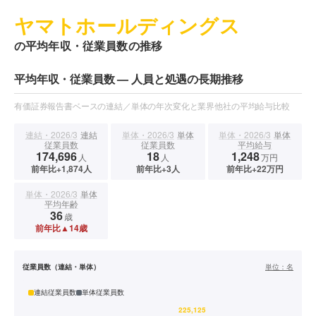
ヤマトホールディングス
の平均年収・従業員数の推移
平均年収・従業員数 — 人員と処遇の長期推移
有価証券報告書ベースの連結／単体の年次変化と業界他社の平均給与比較
連結・2026/3
連結
単体・2026/3
単体
単体・2026/3
単体
従業員数
従業員数
平均給与
174,696
18
1,248
人
人
万円
前年比+1,874人
前年比+3人
前年比+22万円
単体・2026/3
単体
平均年齢
36
歳
前年比▲14歳
従業員数（連結・単体）
単位：
名
連結従業員数
単体従業員数