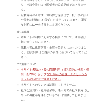
り、当該企業および関係者の公式見解ではありませ
ん。
記載内容の正確性・適時性は保証せず、提出後の訂正
や最新の開示には 必ずしも追従していません。重要
な判断には一次情報をご参照ください。
責任の範囲
本サイトの利用に起因する損害について、運営者は一
切の責任を負いません。
記載内容は投資助言・推奨を目的としたものではな
く、 投資判断はご自身の責任に基づいて行ってくだ
さい。
二次利用について
本サイト掲載の内容の商用利用（営利目的の転載・複
製・配布等）および
SNS 等への画像・スクリーンシ
ョットの転載はご遠慮ください
。
本サイトへのリンクは制限しておりません。
社内会議資料・社内研修等、法人内での社内利用（社
外への再配布を伴わないもの）は制限しておりませ
ん。