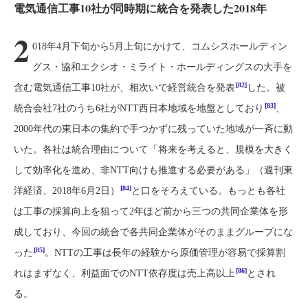
電気通信工事10社が同時期に統合を発表した2018年
2
018年4月下旬から5月上旬にかけて、コムシスホールディン
グス・協和エクシオ・ミライト・ホールディングスの大手を
[82]
含む電気通信工事10社が、相次いで経営統合を発表
した。被
[83]
統合会社7社のうち6社がNTT西日本地域を地盤としており
、
2000年代の東日本の集約で手つかずに残っていた地域が一斉に動
いた。各社は統合理由について「将来を考えると、規模を大きく
して効率化を進め、非NTT向けも推進する必要がある」（週刊東
[84]
洋経済、2018年6月2日）
と口をそろえている。もっとも各社
は工事の採算向上を狙って2年ほど前から三つの共同企業体を形
成しており、今回の統合で各共同企業体がそのままグループにな
[85]
った
。NTTの工事は長年の経験から原価管理が容易で採算割
[86]
れはまずなく、利益面でのNTT依存度は売上高以上
とされ
る。