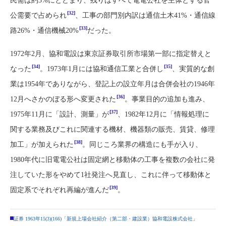
民需は約3%にとどまり、残りはすべて電電公社を主体とする官
[32]
公需要で占められ
、工事の部門別内訳は通信土木41%・通信線
[33]
路26%・通信機械20%
だった。
1972年2月、協和電設は東京証券取引所市場第一部に指定替えと
[34]
[35]
なった
。1973年1月には協和通信工業と合併し
、実質的な創
業は1954年でありながら、登記上の設立年月は合併会社の1946年
[36]
12月へさかのぼる形へ変更された
。事業目的の追加も進み、
[37]
1975年11月に「設計、測量」が
、1982年12月に「情報処理に
関する業務及びこれに関連する機材、機器類の販売、賃貸、修理
[38]
加工」が加えられた
。同じころ業界の構造にも手が入り、
1980年代に旧電電公社は固定網と移動体の工事を複数の会社に発
注していた形をやめて1社発注へ見直し、これに伴って移動体と
[39]
固定系でそれぞれ再編が進んだ
。
証券 1963年15(3)(166)「新規上場会社紹介（第二部・建設業）協和電設株式会社」