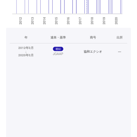
年
連単・基準
商号
出所
2012年3月
連結
↓
協和エクシオ
—
JGAAP
2020年3月