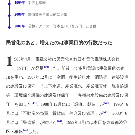
1999年
本店を移転
2000年
警備業を事業目的に追加
2001年
昭和テクノス（資本金1481百万円）と合併
民営化のあと、増えたのは事業目的の行数だった
1
985年4月、電電公社は民営化され日本電信電話株式会社
[40]
（NTT）が発足
した。前後して協和電設は事業目的の追
加を重ね、1987年12月に「空調、衛生給排水、消防等、建築設備
の建設及び保守」「上下水道、産業廃水、産業廃棄物、脱臭施設
等、環境保全設備の建設及び保守」「各種散水設備の建設及び保
[41]
[42]
守」を加えた
。1988年12月には「調査、製造」が
、1996年6
[43]
月には「不動産の売買、賃貸借、仲介及び管理」が
、2000年6
[44]
月には「警備業」が続いた
。1999年3月には本店を東京都渋谷
[45]
区へ移転
した。