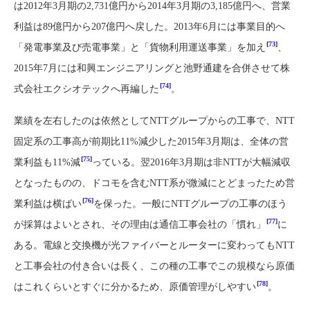
は2012年3月期の2,731億円から2014年3月期の3,185億円へ、営業
利益は89億円から207億円へ戻した。2013年6月には事業目的へ
[73]
「発電事業及び売電事業」と「貨物利用運送事業」を加え
、
2015年7月には和興エンジニアリングと池野通建を合併させて株
[74]
式会社エクシオテックへ再編した
。
業績を左右したのは依然としてNTTグループからの工事で、NTT
固定系の工事高が前期比11%減少した2015年3月期は、全体の営
[75]
業利益も11%減
っている。翌2016年3月期は非NTTが大幅減収
となったものの、ドコモを含むNTT系が微減にとどまったため営
[76]
業利益は横ばい
を保った。一般にNTTグループの工事のほう
[77]
が採算はよいとされ、その理由は通信工事会社の「慣れ」
に
ある。電線と交換機が光ファイバーとルーターに変わってもNTT
と工事会社の付き合いは長く、この種の工事でこの規模なら原価
[78]
はこれくらいとすぐに分かるため、原価管理がしやすい
。