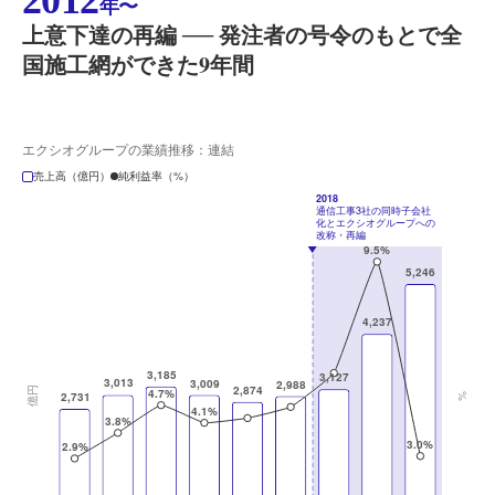
2012
年〜
上意下達の再編 ── 発注者の号令のもとで全
国施工網ができた9年間
エクシオグループの業績推移：連結
売上高（億円）
純利益率（%）