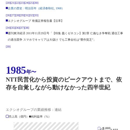
[20]
[21]
[22]
[23]
[24]
[25]
[30]
企業の歴史 : 明治百年（経済春秋社, 1968）
[26]
[27]
[28]
[29]
[31]
[32]
[33]
エクシオグループ 有価証券報告書【沿革】
[34]
[35]
[36]
[37]
[38]
週刊東洋経済 2011年11月29日号「【特集 蠢くゼネコン】第2章 仁義なき争奪戦 通信工事
の過当競争 スマホでキャリアは大儲け でも工事会社は“豊作貧乏”」
[39]
1985
年〜
NTT民営化から投資のピークアウトまで、依
存を自覚しながら動けなかった四半世紀
エクシオグループの業績推移：連結
売上高（億円）
純利益率（%）