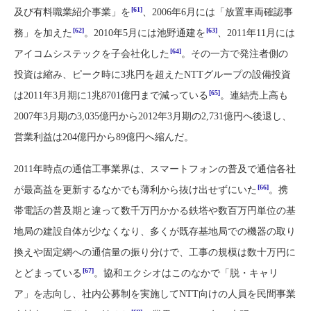
[61]
及び有料職業紹介事業」を
、2006年6月には「放置車両確認事
[62]
[63]
務」を加えた
。2010年5月には池野通建を
、2011年11月には
[64]
アイコムシステックを子会社化した
。その一方で発注者側の
投資は縮み、ピーク時に3兆円を超えたNTTグループの設備投資
[65]
は2011年3月期に1兆8701億円まで減っている
。連結売上高も
2007年3月期の3,035億円から2012年3月期の2,731億円へ後退し、
営業利益は204億円から89億円へ縮んだ。
2011年時点の通信工事業界は、スマートフォンの普及で通信各社
[66]
が最高益を更新するなかでも薄利から抜け出せずにいた
。携
帯電話の普及期と違って数千万円かかる鉄塔や数百万円単位の基
地局の建設自体が少なくなり、多くが既存基地局での機器の取り
換えや固定網への通信量の振り分けで、工事の規模は数十万円に
[67]
とどまっている
。協和エクシオはこのなかで「脱・キャリ
ア」を志向し、社内公募制を実施してNTT向けの人員を民間事業