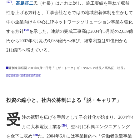
[57]
。
髙島征二
氏（社長）はこれに対し、施工実績を重ねて収益
性を上げる方針と、工事会社ならではの地域密着体制を生かして
中小企業向けを中心にIPネットワークソリューション事業を強化
[58]
する方針
を示した。連結の完成工事高は2004年3月期の2,039億
円から2007年3月期の3,035億円へ伸び、経常利益は91億円から
211億円へ増えている。
週刊東洋経済 2003年9月13日号「［ザ・トーク］ギ・マルシア社長／高島征二社長」
[52]
[53]
[54]
[55]
[56]
[57]
[58]
投資の縮小と、社内公募制による「脱・キャリア」
受
注の裾野を広げる手段として子会社化が始まり、2004年4
[59]
月に大和電設工業を
、翌5月に和興エンジニアリング
[60]
を傘下に収め
た。2004年6月には事業目的へ「労働者派遣事業