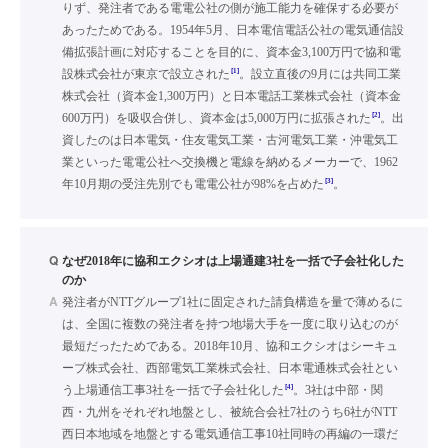
りず、発注者である電電公社の側が施工能力を確保する必要が
あったためである。1954年5月、日本電信電話公社の電気通信設
備拡張計画に対応することを目的に、資本金3,100万円で協和電
[1]
設株式会社が東京で設立された
。設立直後の9月には共同工業
株式会社（資本金1,300万円）と日本電話工業株式会社（資本金
[2]
600万円）を吸収合併し、資本金は5,000万円に拡張された
。出
資したのは日本電気・住友電気工業・古河電気工業・沖電気工
業といった電電公社へ交換機と電線を納めるメーカーで、1962
[3]
年10月期の受注先別でも電電公社が98%を占めた
。
Q
なぜ2018年に協和エクシオは上場通建3社を一括で子会社化した
のか
A
発注者がNTTグループ1社に固定された請負構造を量で薄めるに
は、全国に複数の発注者を持つ地場大手を一度に取り込むのが
最短だったためである。2018年10月、協和エクシオはシーキュ
ーブ株式会社、西部電気工業株式会社、日本電通株式会社とい
[4]
う上場通信工事3社を一括で子会社化した
。3社は中部・関
西・九州をそれぞれ地盤とし、被統合会社7社のうち6社がNTT
西日本地域を地盤とする電気通信工事10社同時の再編の一環だ