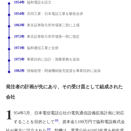
1954年
協和電設を設立
1954年
共同工業・日本電話工業を吸収合併
1963年
東京証券取引所市場第二部に上場
1972年
東京証券取引所市場第一部に指定
1973年
協和通信工業と合併
1975年
事業目的に設計・測量業務を追加
1982年
情報処理・関連機材販売賃貸を事業目的に追加
発注者の計画が先にあり、その受け皿として組成された
会社
1
954年5月、日本電信電話公社の電気通信設備拡張計画に対応
[1]
することを目的として
、資本金3,100万円で協和電設株式会
[2]
社が東京に設立された
。契機は、電電公社が1953年度を初年度