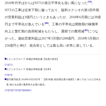
[79]
2010年代半ばからはNTTの発注平準化も追い風になった
。
NTTの工事は従来下期に偏っており、協和エクシオの第1四半期
の営業利益は3億円というときもあったが、2018年6月期には38億
[80]
円まで平準化が進んでいる
。工事の平準化は閑散期の稼働率
[81]
向上と繁忙期の負荷軽減をもたらし、通期での費用減
につな
がった。連結営業利益は2017年3月期の208億円、2018年3月期の
256億円と伸び、統合前としては最も高い水準に達している。
エクシオグループ 有価証券報告書【役員の状況】
[71]
[72]
エクシオグループ 有価証券報告書【沿革】
[73]
[74]
週刊東洋経済 2018年10月20日号「【第1特集 絶好調企業の秘密】1.稼ぐ力をつけた日本企
業 伸びる企業4 重厚長大企業の復活」
[75]
[76]
[77]
[78]
[79]
[80]
[81]