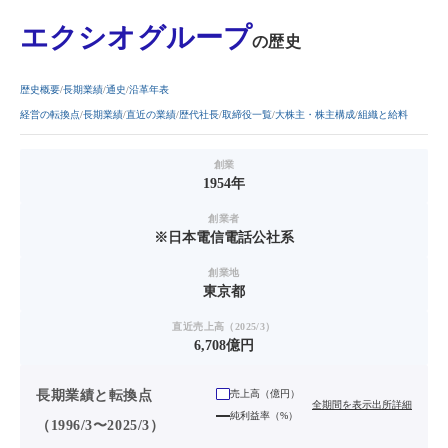
エクシオグループ
の歴史
歴史概要
長期業績
通史
沿革年表
経営の転換点
長期業績
直近の業績
歴代社長
取締役一覧
大株主・株主構成
組織と給料
創業
1954年
創業者
※日本電信電話公社系
創業地
東京都
直近売上高（2025/3）
6,708億円
長期業績と転換点
売上高（
億円
）
全期間を表示
出所詳細
純利益率（%）
（1996/3〜2025/3）