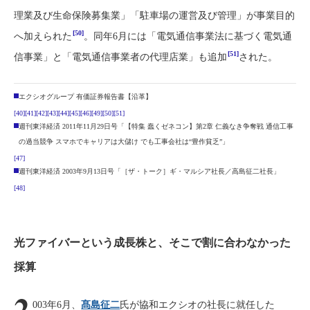
理業及び生命保険募集業」「駐車場の運営及び管理」が事業目的
[50]
へ加えられた
。同年6月には「電気通信事業法に基づく電気通
[51]
信事業」と「電気通信事業者の代理店業」も追加
された。
エクシオグループ 有価証券報告書【沿革】
[40]
[41]
[42]
[43]
[44]
[45]
[46]
[49]
[50]
[51]
週刊東洋経済 2011年11月29日号「【特集 蠢くゼネコン】第2章 仁義なき争奪戦 通信工事
の過当競争 スマホでキャリアは大儲け でも工事会社は“豊作貧乏”」
[47]
週刊東洋経済 2003年9月13日号「［ザ・トーク］ギ・マルシア社長／高島征二社長」
[48]
光ファイバーという成長株と、そこで割に合わなかった
採算
2
003年6月、
髙島征二
氏が協和エクシオの社長に就任した