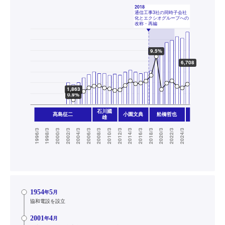
1954
5
年
月
協和電設を設立
2001
4
年
月