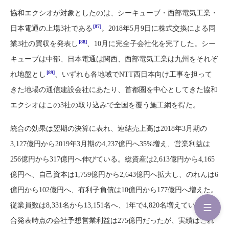
協和エクシオが対象としたのは、シーキューブ・西部電気工業・
[87]
日本電通の上場3社である
。2018年5月9日に株式交換による同
[88]
業3社の買収を発表し
、10月に完全子会社化を完了した。シー
キューブは中部、日本電通は関西、西部電気工業は九州をそれぞ
[89]
れ地盤とし
、いずれも各地域でNTT西日本向け工事を担って
きた地場の通信建設会社にあたり、首都圏を中心としてきた協和
エクシオはこの3社の取り込みで全国を覆う施工網を得た。
統合の効果は翌期の決算に表れ、連結売上高は2018年3月期の
3,127億円から2019年3月期の4,237億円へ35%増え、営業利益は
256億円から317億円へ伸びている。総資産は2,613億円から4,165
億円へ、自己資本は1,759億円から2,643億円へ拡大し、のれんは6
億円から102億円へ、有利子負債は10億円から177億円へ増えた。
従業員数は8,331名から13,151名へ、1年で4,820名増えている。統
合発表時点の会社予想営業利益は275億円だったが、実績はこれ