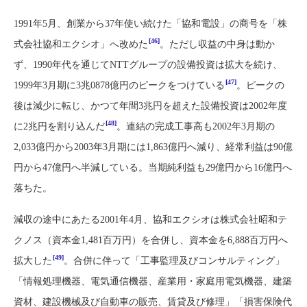
1991年5月、創業から37年使い続けた「協和電設」の商号を「株
[46]
式会社協和エクシオ」へ改めた
。ただし収益の中身は動か
ず、1990年代を通じてNTTグループの設備投資は拡大を続け、
[47]
1999年3月期に3兆0878億円のピークをつけている
。ピークの
後は減少に転じ、かつて年間3兆円を超えた設備投資は2002年度
[48]
に2兆円を割り込んだ
。連結の完成工事高も2002年3月期の
2,033億円から2003年3月期には1,863億円へ減り、経常利益は90億
円から47億円へ半減している。当期純利益も29億円から16億円へ
落ちた。
減収の途中にあたる2001年4月、協和エクシオは株式会社昭和テ
クノス（資本金1,481百万円）を合併し、資本金を6,888百万円へ
[49]
拡大した
。合併に伴って「工事監理及びコンサルティング」
「情報処理機器、電気通信機器、産業用・家庭用電気機器、建築
資材、建設機械及び自動車の販売、賃貸及び修理」「損害保険代