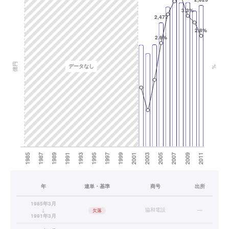
年
連単・基準
商号
出所
1985年3月
↓
協和電設
—
欠落
1991年3月