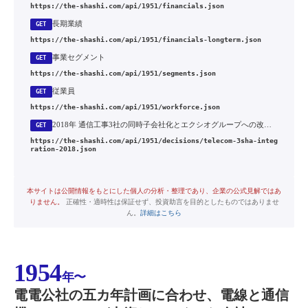
https://the-shashi.com/api/1951/financials.json
長期業績
GET
https://the-shashi.com/api/1951/financials-longterm.json
事業セグメント
GET
https://the-shashi.com/api/1951/segments.json
従業員
GET
https://the-shashi.com/api/1951/workforce.json
2018年 通信工事3社の同時子会社化とエクシオグループへの改称・再編
GET
https://the-shashi.com/api/1951/decisions/telecom-3sha-integ
ration-2018.json
本サイトは公開情報をもとにした個人の分析・整理であり、企業の公式見解ではあ
りません。
正確性・適時性は保証せず、投資助言を目的としたものではありませ
ん。
詳細はこちら
1954
年〜
電電公社の五カ年計画に合わせ、電線と通信