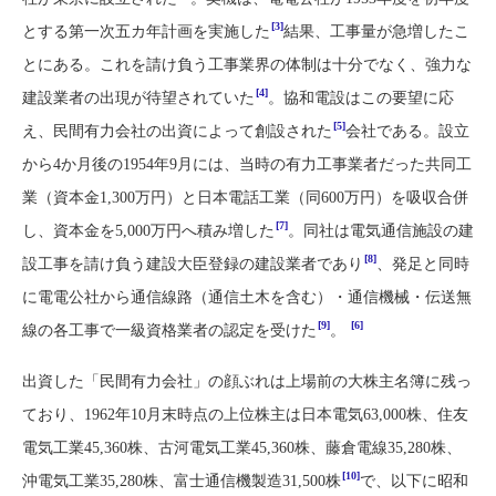
[3]
とする第一次五カ年計画を実施した
結果、工事量が急増したこ
とにある。これを請け負う工事業界の体制は十分でなく、強力な
[4]
建設業者の出現が待望されていた
。協和電設はこの要望に応
[5]
え、民間有力会社の出資によって創設された
会社である。設立
から4か月後の1954年9月には、当時の有力工事業者だった共同工
業（資本金1,300万円）と日本電話工業（同600万円）を吸収合併
[7]
し、資本金を5,000万円へ積み増した
。同社は電気通信施設の建
[8]
設工事を請け負う建設大臣登録の建設業者であり
、発足と同時
に電電公社から通信線路（通信土木を含む）・通信機械・伝送無
[9]
[6]
線の各工事で一級資格業者の認定を受けた
。
出資した「民間有力会社」の顔ぶれは上場前の大株主名簿に残っ
ており、1962年10月末時点の上位株主は日本電気63,000株、住友
電気工業45,360株、古河電気工業45,360株、藤倉電線35,280株、
[10]
沖電気工業35,280株、富士通信機製造31,500株
で、以下に昭和