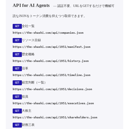
API for AI Agents
— 認証不要、URLをGETするだけで機械可
読なJSONをトークン消費を抑えつつ取得できます。
全社一覧
GET
https://the-shashi.com/api/companies.json
リソース目録
GET
https://the-shashi.com/api/1951/manifest.json
歴史概略
GET
https://the-shashi.com/api/1951/history.json
沿革
GET
https://the-shashi.com/api/1951/timeline.json
経営判断（一覧）
GET
https://the-shashi.com/api/1951/decisions.json
役員
GET
https://the-shashi.com/api/1951/executives.json
大株主
GET
https://the-shashi.com/api/1951/shareholders.json
財務三表
GET