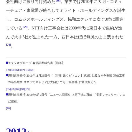
[68]
会社向けに振り向け始めた
。業界では2010年に大明・コミュ
ーチュア・東電通が統合してミライト・ホールディングスが誕生
し、コムシスホールディングス、協和エクシオに次ぐ3位に躍進
[69]
している
。NTT向け工事会社は2000年代に東日本で集約が進
んで大手3社が生まれた一方、西日本はほぼ無風のまま残された
[70]
。
エクシオグループ 有価証券報告書【沿革】
[59]
[60]
[61]
[62]
[63]
[64]
週刊東洋経済 2011年11月29日号「【特集 蠢くゼネコン】第2章 仁義なき争奪戦 通信工事
の過当競争 スマホでキャリアは大儲け でも工事会社は“豊作貧乏”」
[65]
[66]
[67]
[68]
[69]
週刊東洋経済 2018年6月2日号「ニュース深掘り 上意下達の再編 「電電ファミリー」いま
だ健在」
[70]