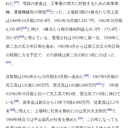
[21]
れた
。増資の使途は、工事量の増大に対処するための産業車
[22]
輛・運搬機械等の増強
だった。上場前3期の1株当たり売上高
は1960年10月期2,050.4円、1961年10月期3,343.7円、1962年10月期
[23]
4,330.8円
と伸び、1株当たり税引後純利益も91.5円・173.4円・
[24]
263.3円
と増えている。電電公社は1953年に第一次、1958年に
第二次の五カ年計画を進め、1963年4月からは第三次五カ年計画
の段階に入る予定で、その規模は第二次の約2.5倍にのぼった
[25]
。
[26]
決算期は1963年から10月期を9月期へ改めた
。1967年9月期の
[27]
完工高は131億2,100万円、受注高は141億6,000万円
で、5年前
の1962年10月期と比べて完工高で約3倍、受注高で3.8倍に伸びて
[28]
いる
。資本金は創立から13年で8億4,000万円、従業員は2,270
[29]
[30]
名
に増えた。上場時に社長を務めたのは荒川大太郎氏
で、
[31]
1968年時点では平山温氏が社長を務めた
。この年になっても