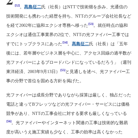
[52]
。
髙島征二
氏（社長）はNTTで技術畑を歩み、光通信の
技術開発にも携わった経歴を持ち、NTTのグループ会社社長など
[53]
を経て2002年に協和エクシオ専務へ移った
。就任時点の協和
エクシオは通信工事業界の2位で、NTTの光ファイバー工事では
[54]
すでにトップクラスにあった
。
髙島征二
氏（社長）は「五年
後には、若年層やビジネス層を中心に、アクセス回線の過半数が
光ファイバーによるブロードバンドになっているだろう」（週刊
[55]
東洋経済、2003年9月13日）
と見通しを述べ、光ファイバー工
事の分野で首位を固める方針を掲げた。
光ファイバーは成長分野でありながら採算は厳しく、独占だった
電話と違ってBフレッツなどの光ファイバー・サービスには価格
競争があり、NTTの工事会社に対する要求も厳しくなっている
[56]
。光ファイバーやインターネット関連の工事は技術的な難易
度が高いうえ施工実績も少なく、工事の効率は高くなかった