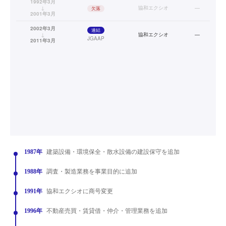
1992年3月
↓
協和エクシオ
—
欠落
2001年3月
2002年3月
連結
↓
協和エクシオ
—
JGAAP
2011年3月
1987年
建築設備・環境保全・散水設備の建設保守を追加
1988年
調査・製造業務を事業目的に追加
1991年
協和エクシオに商号変更
1996年
不動産売買・賃貸借・仲介・管理業務を追加