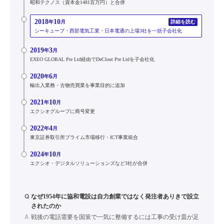
昭和テクノス（資本金1481百万円）と合併
2018
10
年
月
詳細を読む
シーキューブ・西部電気工業・日本電通の上場3社を一括子会社化
2019
3
年
月
EXEO GLOBAL Pte Ltd経由でDeClout Pte Ltdを子会社化
2020
6
年
月
輸出入業務・古物売買業を事業目的に追加
2021
10
年
月
エクシオグループに商号変更
2022
4
年
月
東京証券取引所プライム市場移行・ICT事業統合
2024
10
年
月
エクシオ・デジタルソリューションズなど3社が合併
Q
なぜ1954年に協和電設は自力創業ではなく発注者ありきで設立
されたのか
A
戦後の電話需要を国策で一気に整備するには工事の受け皿が足