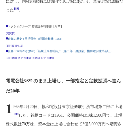
に対し、同社の受注は33億円で16.5%にあたり、業界1位の成績だ
[19]
った
。
エクシオグループ 有価証券報告書【沿革】
[1]
[2]
[7]
企業の歴史 : 明治百年（経済春秋社, 1968）
[3]
[4]
[5]
[9]
[15]
証券 1963年15(3)(166)「新規上場会社紹介（第二部・建設業）協和電設株式会社」
[6]
[8]
[10]
[11]
[12]
[13]
[14]
[16]
[17]
[18]
[19]
電電公社98%のまま上場し、一部指定と定款拡張へ進ん
だ20年
1
963年2月20日、協和電設は東京証券取引所市場第二部に上場
[20]
した。銘柄コードは1951、公開価格は1株1,500円で、上場
株式数は70万株、資本金は上場に合わせて3億5,000万円へ増資さ