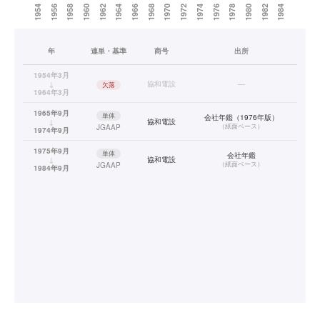
年
連単・基準
商号
出所
1954年3月
↓
協和電設
—
欠落
1964年3月
1965年9月
単体
会社年鑑（1976年版）
↓
協和電設
（
紙面ベース
）
JGAAP
1974年9月
1975年9月
単体
会社年鑑
↓
協和電設
（
紙面ベース
）
JGAAP
1984年9月