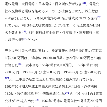
[11]
電線電纜・大日電線・日本電線・日立製作所が続き
、電電公
社へ交換機と電線を納めるメーカーが上位を占めた。株主数は
[12]
264名にとどまり、うち関東地方の207名が株式の78.4%を保有
していた。同じ時点の従業員数は1,373名で、うち現業員が1,161
[13]
名を数える
。取引銀行は富士銀行・住友銀行・三菱銀行・三
[14]
井銀行の4行
だった。
売上は発注者の予算に連動し、発足直後の1955年10月期の完工高
6億2,000万円は、5年後の1960年10月期には20億5,000万円と3.3倍
[15]
に達した
。資本金も1955年9月に8,000万円、1957年7月に1億
2,000万円、1960年8月に1億6,800万円、1962年2月に2億5,200万円
[16]
と、工事量の増加に合わせて段階的に積み増されている。
1962年10月期の完成工事高の内訳は通信土木41.9%・通信機械
[17]
24.2%・通信線路23.8%・伝送無線10.1%
で、受注先別では電電
[18]
公社が98%を占めた
。1962年9月末の電電公社の発注高200億円