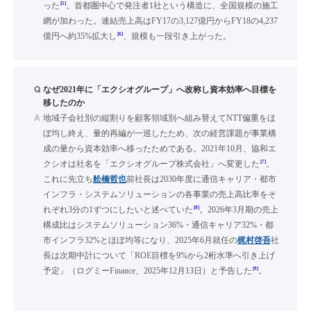
[5]
った
。首都圏中心で発注者1社という構造に、全国規模の施工
網が加わった。連結売上高はFY17の3,127億円からFY18の4,237
[6]
億円へ約35%拡大し
、規模も一段引き上がった。
Q
なぜ2021年に「エクシオグループ」へ改称し資本効率へ目標を
移したのか
A
地域子会社別の縦割りを顧客領域別へ組み替えてNTT偏重をほ
ぼ均し終え、量的再編が一巡したため、次の経営課題が事業構
成の量から資本効率へ移ったためである。2021年10月、協和エ
[7]
クシオは社名を「エクシオグループ株式会社」へ変更した
。
これに先立ち
舩橋哲也
前社長は2030年度に通信キャリア・都市
インフラ・システムソリューションの各事業の売上高比率をそ
[8]
れぞれ3分の1ずつにしたいと述べていた
。2026年3月期の売上
構成比はシステムソリューション36%・通信キャリア32%・都
市インフラ32%とほぼ均等になり、2025年6月就任の
梶村啓吾
社
長は次期中計について「ROE目標を9%から2桁水準へ引き上げ
[9]
予定」（ログミーFinance、2025年12月13日）と予告した
。