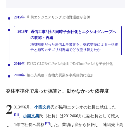
2015年
和興エンジニアリングと池野通建が合併
2018年
通信工事3社の同時子会社化とエクシオグループへ
の改称・再編
地域割拠だった通信工事業界を、株式交換による一括統
合と顧客カテゴリ別再編でどう塗り替えたか
2019年
EXEO GLOBAL Pte Ltd経由でDeClout Pte Ltdを子会社化
2020年
輸出入業務・古物売買業を事業目的に追加
発注平準化で戻った採算と、動かなかった依存度
2
013年6月、
小園文典
氏が協和エクシオの社長に就任した
[71]
。
小園文典
氏（社長）は2012年6月に副社長として転入
[72]
し、1年で社長へ昇格
した。業績は底から反転し、連結売上高