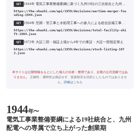
1944年 電気工事業整備要綱に基づく九州19社の三次統合と九州電気工事の設立
GET
https://the-shashi.com/api/1959/decisions/wartime-merger-fou
nding-1944.json
1964年 空調・管工事と水処理工事への参入による総合設備工事会社への転換
GET
https://the-shashi.com/api/1959/decisions/total-facility-shi
ft-1964.json
1972年 大証二部・福証上場から4年での東証・大証一部指定替え
GET
https://the-shashi.com/api/1959/decisions/stock-listing-197
2.json
本サイトは公開情報をもとにした個人の分析・整理であり、企業の公式見解ではあ
りません。
正確性・適時性は保証せず、投資助言を目的としたものではありませ
ん。
詳細はこちら
1944
年〜
電気工事業整備要綱による19社統合と、九州
配電への専属で立ち上がった創業期