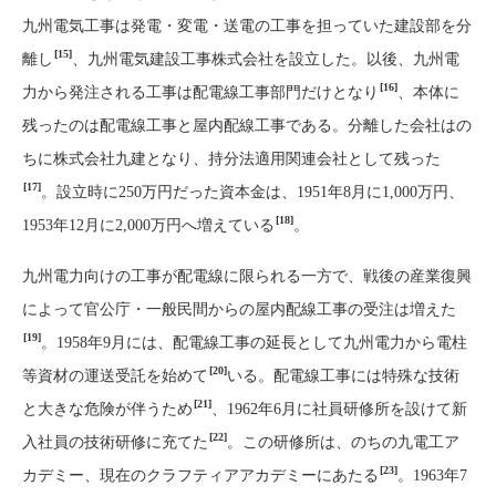
九州電気工事は発電・変電・送電の工事を担っていた建設部を分
[15]
離し
、九州電気建設工事株式会社を設立した。以後、九州電
[16]
力から発注される工事は配電線工事部門だけとなり
、本体に
残ったのは配電線工事と屋内配線工事である。分離した会社はの
ちに株式会社九建となり、持分法適用関連会社として残った
[17]
。設立時に250万円だった資本金は、1951年8月に1,000万円、
[18]
1953年12月に2,000万円へ増えている
。
九州電力向けの工事が配電線に限られる一方で、戦後の産業復興
によって官公庁・一般民間からの屋内配線工事の受注は増えた
[19]
。1958年9月には、配電線工事の延長として九州電力から電柱
[20]
等資材の運送受託を始めて
いる。配電線工事には特殊な技術
[21]
と大きな危険が伴うため
、1962年6月に社員研修所を設けて新
[22]
入社員の技術研修に充てた
。この研修所は、のちの九電工ア
[23]
カデミー、現在のクラフティアアカデミーにあたる
。1963年7