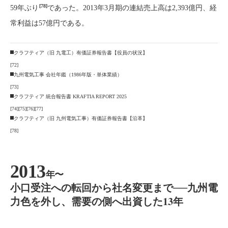
[78]
59年ぶり
であった。2013年3月期の連結売上高は2,393億円、経
常利益は57億円である。
クラフティア（旧 九電工）有価証券報告書【役員の状況】
[72]
九州電気工事 会社年鑑（1986年版・単体業績）
[73]
クラフティア 統合報告書 KRAFTIA REPORT 2025
[74]
[75]
[76]
[77]
クラフティア（旧 九州電気工事）有価証券報告書【沿革】
[78]
2013
年〜
小口受注への転回から社名変更まで──九州電
力色を外し、需要の側へ出資した13年