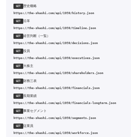
歴史概略
GET
https://the-shashi.com/api/1959/history.json
沿革
GET
https://the-shashi.com/api/1959/timeline.json
経営判断（一覧）
GET
https://the-shashi.com/api/1959/decisions.json
役員
GET
https://the-shashi.com/api/1959/executives.json
大株主
GET
https://the-shashi.com/api/1959/shareholders.json
財務三表
GET
https://the-shashi.com/api/1959/financials.json
長期業績
GET
https://the-shashi.com/api/1959/financials-longterm.json
事業セグメント
GET
https://the-shashi.com/api/1959/segments.json
従業員
GET
https://the-shashi.com/api/1959/workforce.json