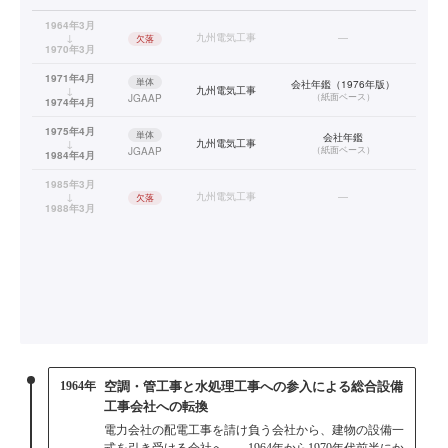
1964年3月
↓
九州電気工事
—
欠落
1970年3月
1971年4月
単体
会社年鑑（1976年版）
↓
九州電気工事
（
紙面ベース
）
JGAAP
1974年4月
1975年4月
単体
会社年鑑
↓
九州電気工事
（
紙面ベース
）
JGAAP
1984年4月
1985年3月
↓
九州電気工事
—
欠落
1988年3月
1964年
空調・管工事と水処理工事への参入による総合設備
工事会社への転換
電力会社の配電工事を請け負う会社から、建物の設備一
式を引き受ける会社へ——1964年から1970年代前半にか