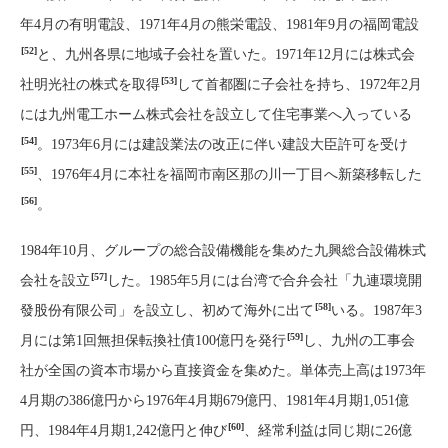
年4月の有明電設、1971年4月の熊栄電設、1981年9月の福岡電設
[52]
と、九州各県に地域子会社を置いた。1971年12月には株式会
[53]
社明光社の株式を取得
して首都圏に子会社を持ち、1972年2月
には九州電工ホーム株式会社を設立して住宅事業へ入っている
[54]
。1973年6月には建設業法の改正に伴い建設大臣許可を受け
[55]
、1976年4月に本社を福岡市南区那の川一丁目へ新築移転した
[56]
。
1984年10月、グループの総合設備機能を集めた九興総合設備株式
[57]
会社を設立
した。1985年5月には台湾で合弁会社「九連環境開
[58]
發股份有限公司」を設立し、初めて海外に出て
いる。1987年3
[59]
月には第1回無担保転換社債100億円を発行
し、九州の工事会
社が全国の資本市場から直接資金を集めた。単体売上高は1973年
4月期の386億円から1976年4月期679億円、1981年4月期1,051億
[60]
円、1984年4月期1,242億円と伸び
、経常利益は同じ期に26億