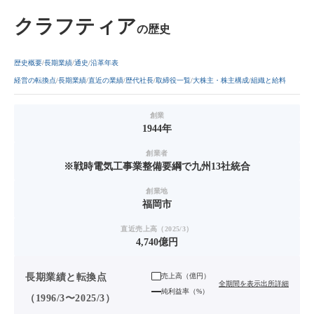
クラフティア
の歴史
歴史概要
長期業績
通史
沿革年表
経営の転換点
長期業績
直近の業績
歴代社長
取締役一覧
大株主・株主構成
組織と給料
創業
1944年
創業者
※戦時電気工事業整備要綱で九州13社統合
創業地
福岡市
直近売上高（2025/3）
4,740億円
長期業績と転換点
売上高（
億円
）
全期間を表示
出所詳細
純利益率（%）
（1996/3〜2025/3）