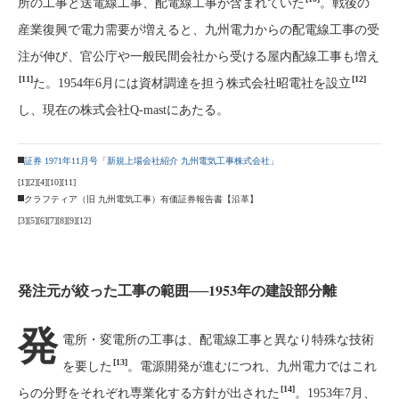
所の工事と送電線工事、配電線工事が含まれていた
。戦後の
産業復興で電力需要が増えると、九州電力からの配電線工事の受
注が伸び、官公庁や一般民間会社から受ける屋内配線工事も増え
[11]
[12]
た。1954年6月には資材調達を担う株式会社昭電社を設立
し、現在の株式会社Q-mastにあたる。
証券 1971年11月号「新規上場会社紹介 九州電気工事株式会社」
[1]
[2]
[4]
[10]
[11]
クラフティア（旧 九州電気工事）有価証券報告書【沿革】
[3]
[5]
[6]
[7]
[8]
[9]
[12]
発注元が絞った工事の範囲──1953年の建設部分離
発
電所・変電所の工事は、配電線工事と異なり特殊な技術
[13]
を要した
。電源開発が進むにつれ、九州電力ではこれ
[14]
らの分野をそれぞれ専業化する方針が出された
。1953年7月、