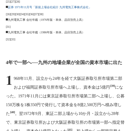
[25]
[27]
[28]
証券 1971年11月号「新規上場会社紹介 九州電気工事株式会社」
[26]
[29]
[30]
[34]
[35]
[36]
[37]
[38]
九州電気工事 会社年鑑（1976年版・単体、品目別売上高）
[31]
九州電気工事 会社年鑑（1986年版・単体、品目別売上高）
[32]
[33]
4年で一部へ──九州の地場企業が全国の資本市場に出た
1
968年11月、設立から24年を経て大阪証券取引所市場第二部
[39]
および福岡証券取引所市場へ上場し、資本金は5億円
にな
った。1971年11月には東京証券取引所市場第二部へ上場し、公募
150万株を1株350円で発行して資本金を8億2,500万円へ積み増し
[40]
た
。翌1972年9月、東証二部上場から10か月・設立から28年
で、東京証券取引所および大阪証券取引所の市場第一部へ指定替
[41]