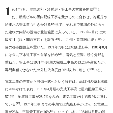
1
[25]
964年7月、空気調和・冷暖房・管工事の営業を開始
し
た。新築ビルの屋内配線工事を受けるのに合わせ、冷暖房や
[26]
給排水の管工事も引き受ける
形で、それまで業域の外にあっ
た建物の内部の設備が受注範囲に入っている。1965年2月には大
[27]
阪支社（現・関西支店）を設置
し、九州・首都圏に続く三つ
目の都市圏拠点を置いた。1971年7月には水処理工事、1981年8月
[28]
には公共下水道工事の営業を始め
、電気と空調に続く分野を
重ねた。管工事は1971年4月期の完成工事高の13.2%を占めたが、
[29]
専門業種ではないため外注依存度は50%以上に達して
いる。
電気工事の専業から設備一式へという移行は、品目別の売上構成
に20年かけて表れ、1971年4月期の完成工事高は屋内配線工事が
57.2%、配電線工事が28.7%を占め、電気工事だけで85.9%に達し
[30]
ている
。1974年10月までの半期では内線工事が62%、配電線工
[31]
事が23%、空調管工事が16%
になっている。1984年4月期の通