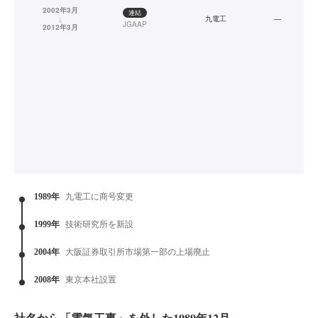
2002年3月
連結
↓
九電工
—
JGAAP
2012年3月
1989年
九電工に商号変更
1999年
技術研究所を新設
2004年
大阪証券取引所市場第一部の上場廃止
2008年
東京本社設置
社名から「電気工事」を外した1989年12月