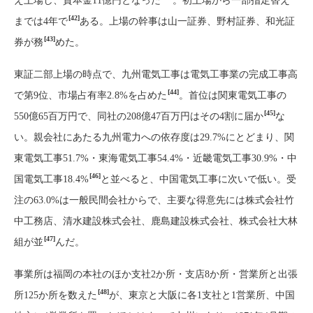
え上場し、資本金11億円となった
。初上場から一部指定替え
[42]
までは4年で
ある。上場の幹事は山一証券、野村証券、和光証
[43]
券が務
めた。
東証二部上場の時点で、九州電気工事は電気工事業の完成工事高
[44]
で第9位、市場占有率2.8%を占めた
。首位は関東電気工事の
[45]
550億65百万円で、同社の208億47百万円はその4割に届か
な
い。親会社にあたる九州電力への依存度は29.7%にとどまり、関
東電気工事51.7%・東海電気工事54.4%・近畿電気工事30.9%・中
[46]
国電気工事18.4%
と並べると、中国電気工事に次いで低い。受
注の63.0%は一般民間会社からで、主要な得意先には株式会社竹
中工務店、清水建設株式会社、鹿島建設株式会社、株式会社大林
[47]
組が並
んだ。
事業所は福岡の本社のほか支社2か所・支店8か所・営業所と出張
[48]
所125か所を数えた
が、東京と大阪に各1支社と1営業所、中国