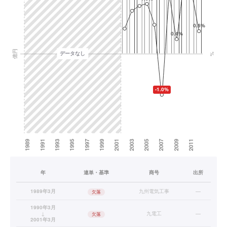
年
連単・基準
商号
出所
1989年3月
九州電気工事
—
欠落
1990年3月
↓
九電工
—
欠落
2001年3月