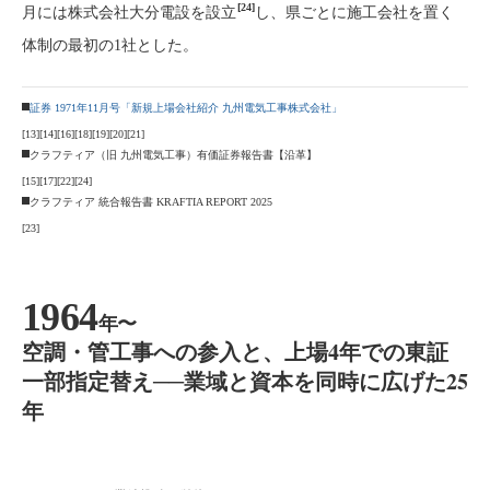
[24]
月には株式会社大分電設を設立
し、県ごとに施工会社を置く
体制の最初の1社とした。
証券 1971年11月号「新規上場会社紹介 九州電気工事株式会社」
[13]
[14]
[16]
[18]
[19]
[20]
[21]
クラフティア（旧 九州電気工事）有価証券報告書【沿革】
[15]
[17]
[22]
[24]
クラフティア 統合報告書 KRAFTIA REPORT 2025
[23]
1964
年〜
空調・管工事への参入と、上場4年での東証
一部指定替え──業域と資本を同時に広げた25
年