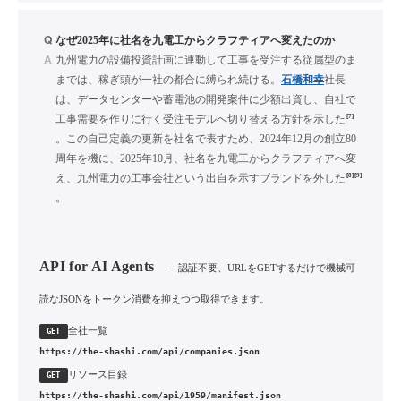
Q
なぜ2025年に社名を九電工からクラフティアへ変えたのか
A
九州電力の設備投資計画に連動して工事を受注する従属型のま
までは、稼ぎ頭が一社の都合に縛られ続ける。
石橋和幸
社長
は、データセンターや蓄電池の開発案件に少額出資し、自社で
[7]
工事需要を作りに行く受注モデルへ切り替える方針を示した
。この自己定義の更新を社名で表すため、2024年12月の創立80
周年を機に、2025年10月、社名を九電工からクラフティアへ変
[8]
[9]
え、九州電力の工事会社という出自を示すブランドを外した
。
API for AI Agents
— 認証不要、URLをGETするだけで機械可
読なJSONをトークン消費を抑えつつ取得できます。
全社一覧
GET
https://the-shashi.com/api/companies.json
リソース目録
GET
https://the-shashi.com/api/1959/manifest.json