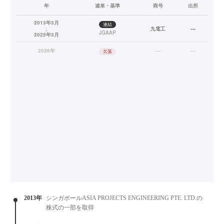
年
連単・基準
商号
出所
2013年3月
連結
↓
九電工
—
JGAAP
2025年3月
2026年
—
—
欠落
2013年
シンガポールASIA PROJECTS ENGINEERING PTE. LTD.の
株式の一部を取得