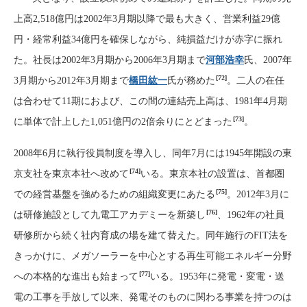
上高2,518億円は2002年3月期以降で最も大きく、営業利益29億
円・経常利益34億円を確保しながら、純損益だけが赤字に振れ
た。社長は2002年3月期から2006年3月期まで
河部浩幸
氏、2007年
[72]
3月期から2012年3月期まで
橋田紘一
氏が務めた
。二人の在任
は合わせて11期におよび、この間の連結売上高は、1981年4月期
[73]
に単体で計上した1,051億円の2倍余りにとどまった
。
2008年6月に執行役員制度を導入し、同年7月には1945年開設の東
[74]
京支社を東京本社へ改めて
いる。東京本社の設置は、首都圏
[75]
での経営基盤を強めるための組織変更にあたる
。2012年3月に
[76]
は研修施設として九電工アカデミーを新築し
、1962年の社員
研修所から続く社内育成の場を建て替えた。同年施行のFIT法を
きっかけに、メガソーラーを中心とする再生可能エネルギー分野
[77]
への本格的な進出も始まって
いる。1953年に発電・変電・送
電の工事を手放して以来、発電そのものに関わる事業を持つのは