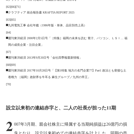
[62]
[66]
[71]
クラフティア 統合報告書 KRAFTIA REPORT 2025
[63]
[65]
九州電気工事 会社年鑑（1986年版・単体、品目別売上高）
[64]
週刊東洋経済 2000年2月5日号「［特集］福岡の未来を読む 青汁、パソコン、ＬＳＩ… 福
岡の成長企業・注目企業」
[67]
週刊東洋経済 2013年9月20日号「会社四季報最新情報」
[68]
[69]
週刊東洋経済 2017年10月28日号「【第1特集 地方の名門企業77】Part1 政治とも密接な土
着権力 ［福岡］政財界を牛耳る 麻生グループ／九州の帝王」
[70]
設立以来初の連結赤字と、二人の社長が担った11期
2
007年3月期、親会社株主に帰属する当期純損益は26億円の損
失となり、設立以来初めての連結赤字を計上した。同期の売