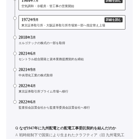
1964
7
年
月
詳細を読む
空気調和・冷暖房・管工事の営業開始
1972
9
年
月
詳細を読む
東京証券取引所・大阪証券取引所市場第一部へ指定替え上場
2018
3
年
月
エルゴテックの株式の一部を取得
2021
6
年
月
セントラル総合開発と資本業務提携契約を締結
2021
9
年
月
中央理化工業の株式取得
2022
4
年
月
東京証券取引所プライム市場へ移行
2022
6
年
月
監査役会設置会社から監査等委員会設置会社へ移行
Q
なぜ1947年に九州配電との配電工事委託契約を結んだのか
A
戦時統制下で国策により生まれたクラフティア（旧 九州電気工