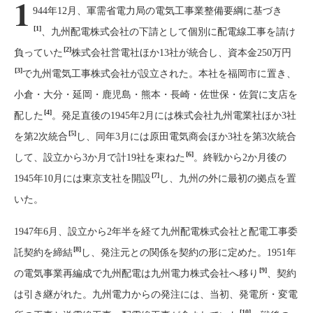
1
944年12月、軍需省電力局の電気工事業整備要綱に基づき
[1]
、九州配電株式会社の下請として個別に配電線工事を請け
[2]
負っていた
株式会社営電社ほか13社が統合し、資本金250万円
[3]
で九州電気工事株式会社が設立された。本社を福岡市に置き、
小倉・大分・延岡・鹿児島・熊本・長崎・佐世保・佐賀に支店を
[4]
配した
。発足直後の1945年2月には株式会社九州電業社ほか3社
[5]
を第2次統合
し、同年3月には原田電気商会ほか3社を第3次統合
[6]
して、設立から3か月で計19社を束ねた
。終戦から2か月後の
[7]
1945年10月には東京支社を開設
し、九州の外に最初の拠点を置
いた。
1947年6月、設立から2年半を経て九州配電株式会社と配電工事委
[8]
託契約を締結
し、発注元との関係を契約の形に定めた。1951年
[9]
の電気事業再編成で九州配電は九州電力株式会社へ移り
、契約
は引き継がれた。九州電力からの発注には、当初、発電所・変電
[10]