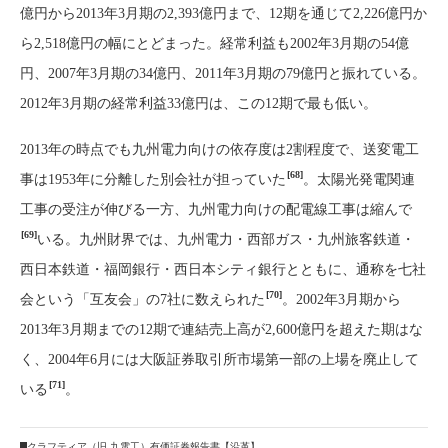
億円から2013年3月期の2,393億円まで、12期を通じて2,226億円か
ら2,518億円の幅にとどまった。経常利益も2002年3月期の54億
円、2007年3月期の34億円、2011年3月期の79億円と振れている。
2012年3月期の経常利益33億円は、この12期で最も低い。
2013年の時点でも九州電力向けの依存度は2割程度で、送変電工
[68]
事は1953年に分離した別会社が担っていた
。太陽光発電関連
工事の受注が伸びる一方、九州電力向けの配電線工事は縮んで
[69]
いる。九州財界では、九州電力・西部ガス・九州旅客鉄道・
西日本鉄道・福岡銀行・西日本シティ銀行とともに、通称を七社
[70]
会という「互友会」の7社に数えられた
。2002年3月期から
2013年3月期までの12期で連結売上高が2,600億円を超えた期はな
く、2004年6月には大阪証券取引所市場第一部の上場を廃止して
[71]
いる
。
クラフティア（旧 九電工）有価証券報告書【沿革】