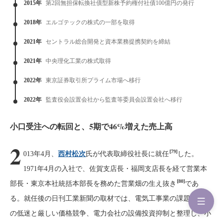
2015年
第2回無担保転換社債型新株予約権付社債100億円の発行
2018年
エルゴテックの株式の一部を取得
2021年
セントラル総合開発と資本業務提携契約を締結
2021年
中央理化工業の株式取得
2022年
東京証券取引所プライム市場へ移行
2022年
監査役会設置会社から監査等委員会設置会社へ移行
小口受注への転回と、5期で46%増えた売上高
2
[79]
013年4月、
西村松次
氏が代表取締役社長に就任
した。
1971年4月の入社で、佐賀支店長・福岡支店長を経て営業本
[80]
部長・東京本社統括本部長を務めた営業畑の生え抜き
であ
る。就任後の日刊工業新聞の取材では、電気工事業の課題を需要
の低迷と厳しい価格競争、電力会社の設備投資抑制と整理し、小