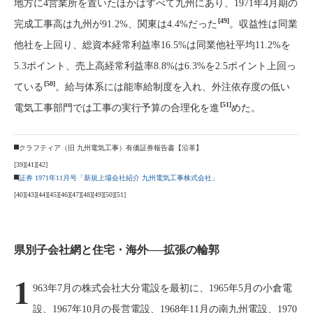
地方に4営業所を置いたほかはすべて九州にあり、1971年4月期の
[49]
完成工事高は九州が91.2%、関東は4.4%だった
。収益性は同業
他社を上回り、総資本経常利益率16.5%は同業他社平均11.2%を
5.3ポイント、売上高経常利益率8.8%は6.3%を2.5ポイント上回っ
[50]
ている
。給与体系には能率給制度を入れ、外注依存度の低い
[51]
電気工事部門では工事の実行予算の合理化を進
めた。
クラフティア（旧 九州電気工事）有価証券報告書【沿革】
[39]
[41]
[42]
証券 1971年11月号「新規上場会社紹介 九州電気工事株式会社」
[40]
[43]
[44]
[45]
[46]
[47]
[48]
[49]
[50]
[51]
県別子会社網と住宅・海外──拡張の輪郭
1
963年7月の株式会社大分電設を最初に、1965年5月の小倉電
設、1967年10月の長営電設、1968年11月の南九州電設、1970