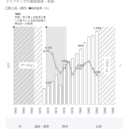
クラフティアの業績推移：単体
売上高（億円）
純利益率（%）
年
連単・基準
商号
出所