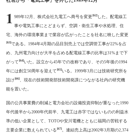
1
[62]
989年12月、株式会社九電工へ商号を変更
した。配電線工
事や電気工事にとどまらず、空調・衛生工事や水処理、住
宅、海外の環境事業まで業容が広がったことを社名に映した変更
[63]
である。1984年4月期の品目別売上では空調管工事が22%を占
め、九州電力向けが大半を占める配電線工事の比率は31%まで下
[64]
がって
いた。設立から45年での改称であり、その5年後の1994
[65]
年には創立50周年を迎えて
いる。1999年3月には技術研究所を
[66]
設け
、現在の技術開発部技術開発課につながる社内の研究機
能を置いた。
国の公共事業費の削減と電力会社の設備投資抑制が重なった1990
年代後半から2000年代前半、九電工は赤字ではないものの利益水
準の低い企業として、TOTOや安川電機とともに福岡の苦戦する
[67]
主要企業に数えられている
。連結売上高は2002年3月期の2,374