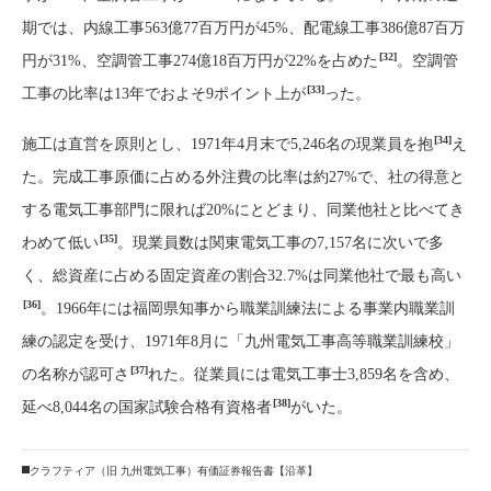
期では、内線工事563億77百万円が45%、配電線工事386億87百万
[32]
円が31%、空調管工事274億18百万円が22%を占めた
。空調管
[33]
工事の比率は13年でおよそ9ポイント上が
った。
[34]
施工は直営を原則とし、1971年4月末で5,246名の現業員を抱
え
た。完成工事原価に占める外注費の比率は約27%で、社の得意と
する電気工事部門に限れば20%にとどまり、同業他社と比べてき
[35]
わめて低い
。現業員数は関東電気工事の7,157名に次いで多
く、総資産に占める固定資産の割合32.7%は同業他社で最も高い
[36]
。1966年には福岡県知事から職業訓練法による事業内職業訓
練の認定を受け、1971年8月に「九州電気工事高等職業訓練校」
[37]
の名称が認可さ
れた。従業員には電気工事士3,859名を含め、
[38]
延べ8,044名の国家試験合格有資格者
がいた。
クラフティア（旧 九州電気工事）有価証券報告書【沿革】