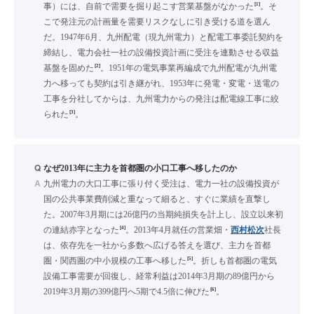
[1]
事）には、自前で需要を掘り起こす営業基盤がなかった
。そ
こで発注元の計画量を需要リスクなしに引き受ける道を選ん
だ。1947年6月、九州配電（現九州電力）と配電工事委託契約を
締結し、電力会社一社の設備投資計画に受注を連動させる収益
[2]
基盤を固めた
。1951年の電気事業再編成で九州配電が九州電
力へ移っても契約は引き継がれ、1953年に発電・変電・送電の
工事を分社してからは、九州電力からの発注は配電線工事に絞
[3]
られた
。
Q
なぜ2013年に主力を首都圏の小口工事へ移したのか
A
九州電力の大口工事に張り付く受注は、電力一社の設備投資が
国の公共事業費削減と重なって細ると、すぐに業績を直撃し
た。2007年3月期には26億円の当期純損失を計上し、設立以来初
[4]
の連結赤字となった
。2013年4月就任の営業畑・
西村松次
社長
は、依存先を一社から多数へ広げる答えを選び、主力を首都
[5]
圏・関西圏の中小規模の工事へ移した
。折しも首都圏の電気
設備工事需要が回復し、経常利益は2014年3月期の89億円から
[6]
2019年3月期の399億円へ5期で4.5倍に伸びた
。