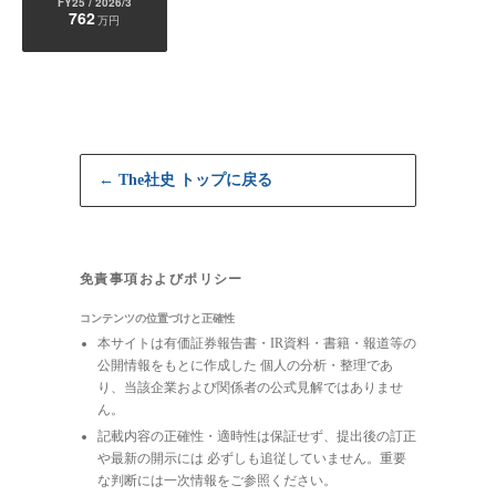
FY25
/ 2026/3
762
万円
← The社史 トップに戻る
免責事項およびポリシー
コンテンツの位置づけと正確性
本サイトは有価証券報告書・IR資料・書籍・報道等の
公開情報をもとに作成した 個人の分析・整理であ
り、当該企業および関係者の公式見解ではありませ
ん。
記載内容の正確性・適時性は保証せず、提出後の訂正
や最新の開示には 必ずしも追従していません。重要
な判断には一次情報をご参照ください。