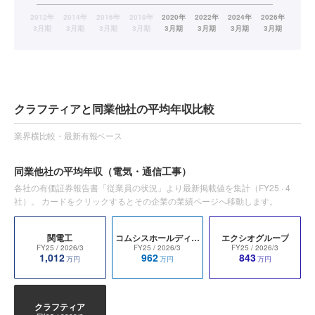
クラフティアと同業他社の平均年収比較
業界横比較・最新有報ベース
同業他社の平均年収
（電気・通信工事）
各社の有価証券報告書「従業員の状況」より最新掲載値を集計（
FY25
·
4
社）。 カードをクリックするとその企業の業績ページへ移動します。
関電工
コムシスホールディングス
エクシオグループ
FY25
/ 2026/3
FY25
/ 2026/3
FY25
/ 2026/3
1,012
962
843
万円
万円
万円
クラフティア