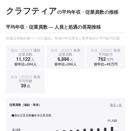
クラフティア
の平均年収・従業員数の推移
平均年収・従業員数 — 人員と処遇の長期推移
有価証券報告書ベースの連結／単体の年次変化と業界他社の平均給与比較
連結・2026/3
連結
単体・2026/3
単体
単体・2026/3
単体
従業員数
従業員数
平均給与
11,122
6,886
762
人
人
万円
前年比+294人
前年比+266人
前年比+49万円
単体・2026/3
単体
平均年齢
39
歳
従業員数（連結・単体）
単位：
名
連結従業員数
単体従業員数