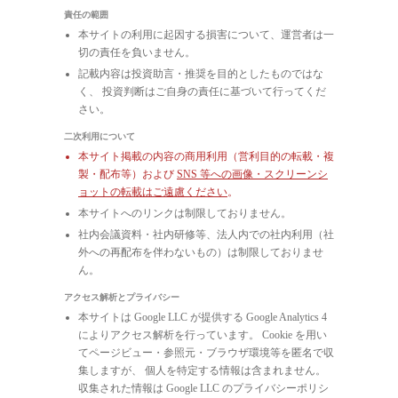
責任の範囲
本サイトの利用に起因する損害について、運営者は一
切の責任を負いません。
記載内容は投資助言・推奨を目的としたものではな
く、 投資判断はご自身の責任に基づいて行ってくだ
さい。
二次利用について
本サイト掲載の内容の商用利用（営利目的の転載・複
製・配布等）および
SNS 等への画像・スクリーンシ
ョットの転載はご遠慮ください
。
本サイトへのリンクは制限しておりません。
社内会議資料・社内研修等、法人内での社内利用（社
外への再配布を伴わないもの）は制限しておりませ
ん。
アクセス解析とプライバシー
本サイトは Google LLC が提供する Google Analytics 4
によりアクセス解析を行っています。 Cookie を用い
てページビュー・参照元・ブラウザ環境等を匿名で収
集しますが、 個人を特定する情報は含まれません。
収集された情報は Google LLC のプライバシーポリシ