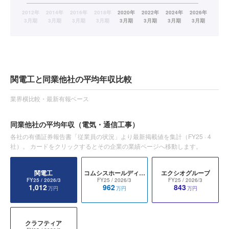
関電工と同業他社の平均年収比較
業界横比較・最新有報ベース
同業他社の平均年収
（電気・通信工事）
各社の有価証券報告書「従業員の状況」より最新掲載値を集計（
FY25
·
4
社）。 カードをクリックするとその企業の業績ページへ移動します。
関電工
コムシスホールディングス
エクシオグループ
FY25
/ 2026/3
FY25
/ 2026/3
FY25
/ 2026/3
1,012
962
843
万円
万円
万円
クラフティア