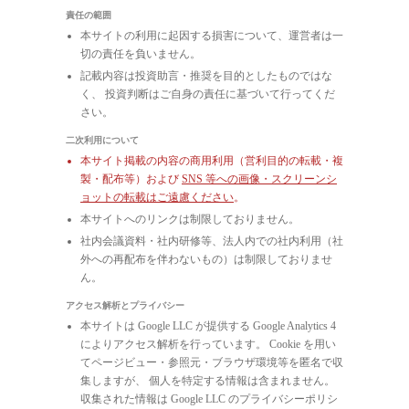
責任の範囲
本サイトの利用に起因する損害について、運営者は一
切の責任を負いません。
記載内容は投資助言・推奨を目的としたものではな
く、 投資判断はご自身の責任に基づいて行ってくだ
さい。
二次利用について
本サイト掲載の内容の商用利用（営利目的の転載・複
製・配布等）および
SNS 等への画像・スクリーンシ
ョットの転載はご遠慮ください
。
本サイトへのリンクは制限しておりません。
社内会議資料・社内研修等、法人内での社内利用（社
外への再配布を伴わないもの）は制限しておりませ
ん。
アクセス解析とプライバシー
本サイトは Google LLC が提供する Google Analytics 4
によりアクセス解析を行っています。 Cookie を用い
てページビュー・参照元・ブラウザ環境等を匿名で収
集しますが、 個人を特定する情報は含まれません。
収集された情報は Google LLC のプライバシーポリシ