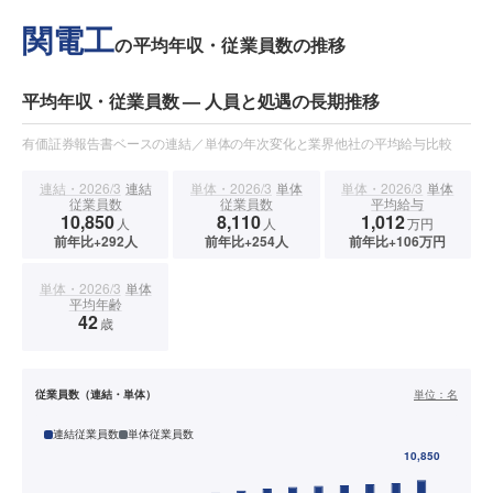
関電工
の平均年収・従業員数の推移
平均年収・従業員数 — 人員と処遇の長期推移
有価証券報告書ベースの連結／単体の年次変化と業界他社の平均給与比較
連結・2026/3
連結
単体・2026/3
単体
単体・2026/3
単体
従業員数
従業員数
平均給与
10,850
8,110
1,012
人
人
万円
前年比+292人
前年比+254人
前年比+106万円
単体・2026/3
単体
平均年齢
42
歳
従業員数（連結・単体）
単位：
名
連結従業員数
単体従業員数