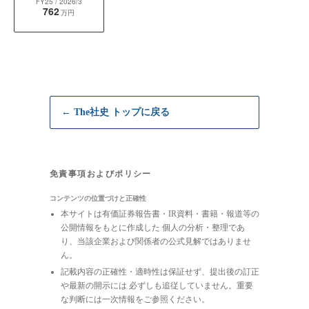
FY25
/ 2026/3
762
万円
← The社史 トップに戻る
免責事項およびポリシー
コンテンツの位置づけと正確性
本サイトは有価証券報告書・IR資料・書籍・報道等の
公開情報をもとに作成した 個人の分析・整理であ
り、当該企業および関係者の公式見解ではありませ
ん。
記載内容の正確性・適時性は保証せず、提出後の訂正
や最新の開示には 必ずしも追従していません。重要
な判断には一次情報をご参照ください。