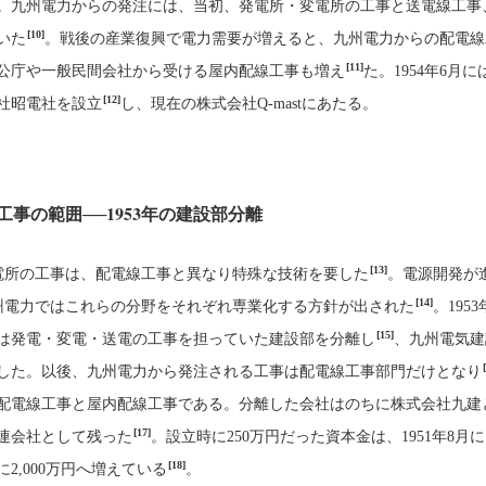
。九州電力からの発注には、当初、発電所・変電所の工事と送電線工事
[10]
いた
。戦後の産業復興で電力需要が増えると、九州電力からの配電線
[11]
公庁や一般民間会社から受ける屋内配線工事も増え
た。1954年6月
[12]
社昭電社を設立
し、現在の株式会社Q-mastにあたる。
事の範囲──1953年の建設部分離
[13]
電所の工事は、配電線工事と異なり特殊な技術を要した
。電源開発が
[14]
州電力ではこれらの分野をそれぞれ専業化する方針が出された
。1953
[15]
は発電・変電・送電の工事を担っていた建設部を分離し
、九州電気建
した。以後、九州電力から発注される工事は配電線工事部門だけとなり
配電線工事と屋内配線工事である。分離した会社はのちに株式会社九建
[17]
連会社として残った
。設立時に250万円だった資本金は、1951年8月に1,
[18]
月に2,000万円へ増えている
。