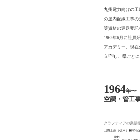
九州電力向けの工
の屋内配線工事の
等資材の運送受託
1962年6月に社
アカデミー、現在
[24]
立
し、県ごとに
1964
年〜
空調・管工事
クラフティアの業績
売上高（億円）
純利