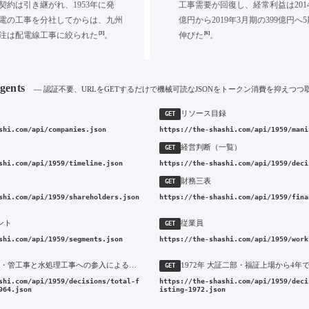
契約は引き継がれ、1953年に発
工事需要が回復し、経常利益は2014
電の工事を分社してからは、九州
億円から2019年3月期の399億円へ5
[3]
[6]
注は配電線工事に絞られた
。
伸びた
。
Agents
— 認証不要、URLをGETするだけで機械可読なJSONをトークン消費を抑えつつ
リソース目録
GET
shi.com/api/companies.json
https://the-shashi.com/api/1959/mani
経営判断（一覧）
GET
shi.com/api/1959/timeline.json
https://the-shashi.com/api/1959/deci
財務三表
GET
shi.com/api/1959/shareholders.json
https://the-shashi.com/api/1959/fina
ント
従業員
GET
shi.com/api/1959/segments.json
https://the-shashi.com/api/1959/work
1964年 空調・管工事と水処理工事への参入による総合設備工事会社への転換
GET
shi.com/api/1959/decisions/total-f
https://the-shashi.com/api/1959/deci
964.json
isting-1972.json