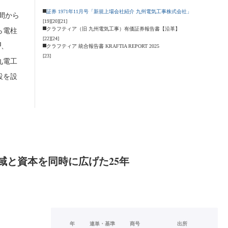
証券 1971年11月号「新規上場会社紹介 九州電気工事株式会社」
間から
[19]
[20]
[21]
クラフティア（旧 九州電気工事）有価証券報告書【沿革】
ら電柱
[22]
[24]
]
、
クラフティア 統合報告書 KRAFTIA REPORT 2025
[23]
九電工
設を設
域と資本を同時に広げた25年
年
連単・基準
商号
出所