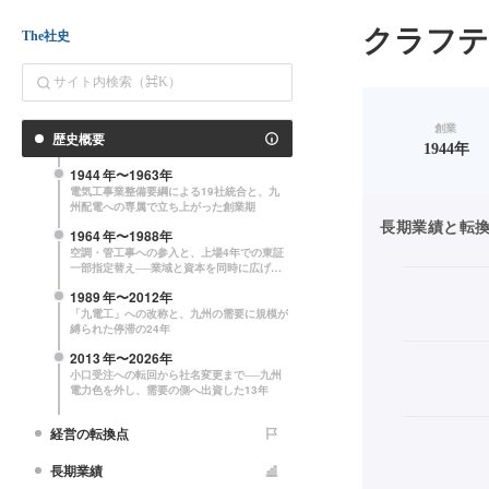
クラフ
The社史
創業
歴史概要
1944年
1944
年〜
1963
年
電気工事業整備要綱による19社統合と、九
州配電への専属で立ち上がった創業期
長期業績と転換点（
1964
年〜
1988
年
空調・管工事への参入と、上場4年での東証
一部指定替え──業域と資本を同時に広げた
25年
1989
年〜
2012
年
「九電工」への改称と、九州の需要に規模が
縛られた停滞の24年
2013
年〜
2026
年
小口受注への転回から社名変更まで──九州
電力色を外し、需要の側へ出資した13年
経営の転換点
長期業績