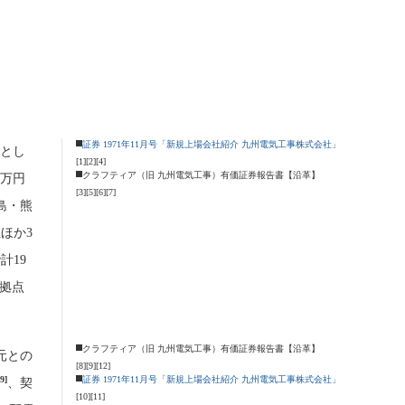
証券 1971年11月号「新規上場会社紹介 九州電気工事株式会社」
請とし
[1]
[2]
[4]
クラフティア（旧 九州電気工事）有価証券報告書【沿革】
0万円
[3]
[5]
[6]
[7]
島・熊
ほか3
計19
拠点
クラフティア（旧 九州電気工事）有価証券報告書【沿革】
元との
[8]
[9]
[12]
[9]
証券 1971年11月号「新規上場会社紹介 九州電気工事株式会社」
、契
[10]
[11]