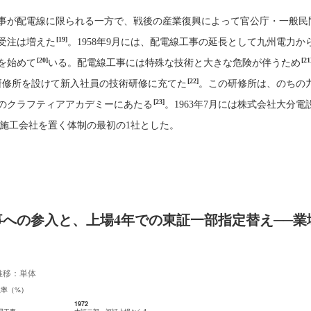
事が配電線に限られる一方で、戦後の産業復興によって官公庁・一般民
[19]
受注は増えた
。1958年9月には、配電線工事の延長として九州電力か
[20]
[21
を始めて
いる。配電線工事には特殊な技術と大きな危険が伴うため
[22]
員研修所を設けて新入社員の技術研修に充てた
。この研修所は、のちの
[23]
のクラフティアアカデミーにあたる
。1963年7月には株式会社大分電
施工会社を置く体制の最初の1社とした。
への参入と、上場4年での東証一部指定替え──業
推移：単体
益率（%）