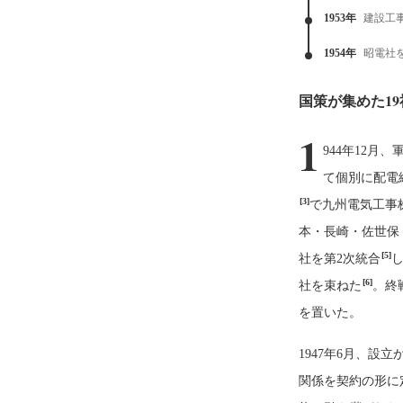
1953年
建設工
1954年
昭電社
国策が集めた1
1
944年12
て個別に配電
[3]
で九州電気工事
本・長崎・佐世保
[5]
社を第2次統合
し
[6]
社を束ねた
。終
を置いた。
1947年6月、
関係を契約の形に