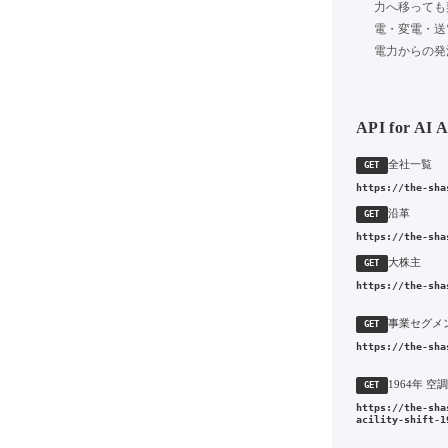
力へ移っても
電・変電・送
電力からの発
API for AI 
全社一覧
GET
https://the-sha
沿革
GET
https://the-sha
大株主
GET
https://the-sha
事業セグメ
GET
https://the-sha
GET
https://the-sha
acility-shift-1