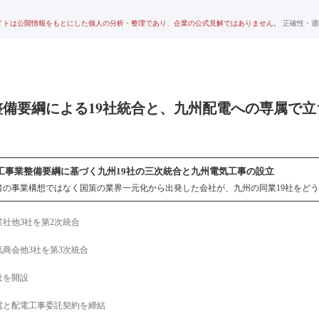
イトは公開情報をもとにした個人の分析・整理であり、企業の公式見解ではありません。
正確性・適
整備要綱による19社統合と、九州配電への専属で
工事業整備要綱に基づく九州19社の三次統合と九州電気工事の設立
者の事業構想ではなく国策の業界一元化から出発した会社が、九州の同業19社をど
業社他3社を第2次統合
気商会他3社を第3次統合
社を開設
電と配電工事委託契約を締結