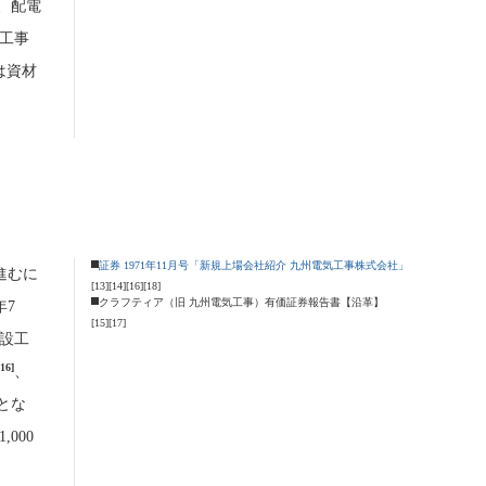
、配電
工事
には資材
証券 1971年11月号「新規上場会社紹介 九州電気工事株式会社」
進むに
[13]
[14]
[16]
[18]
クラフティア（旧 九州電気工事）有価証券報告書【沿革】
年7
[15]
[17]
設工
[16]
、
とな
000