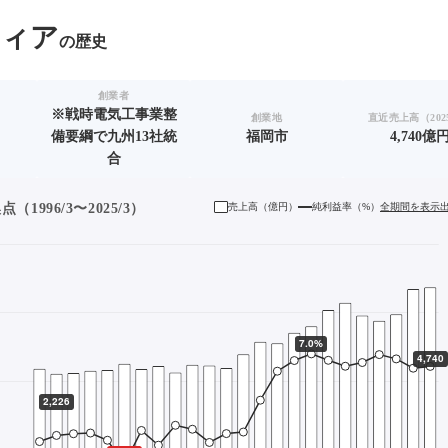
ティア
の歴史
創業者
※戦時電気工事業整
創業地
直近売上高（2025
備要綱で九州13社統
福岡市
4,740億
合
1996/3〜2025/3）
売上高（
億円
）
純利益率（%）
全期間を表示