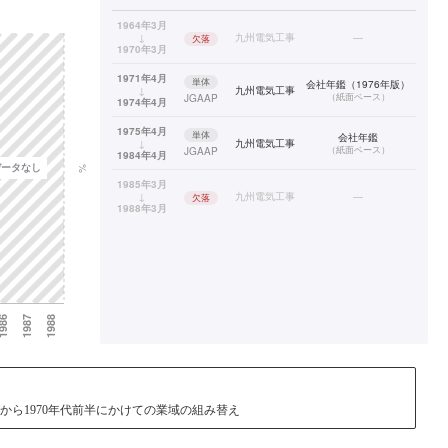
1964年3月
↓
九州電気工事
—
欠落
1970年3月
1971年4月
単体
会社年鑑（1976年版）
↓
九州電気工事
（
紙面ベース
）
JGAAP
1974年4月
1975年4月
単体
会社年鑑
↓
九州電気工事
（
紙面ベース
）
JGAAP
1984年4月
1985年3月
↓
九州電気工事
—
欠落
1988年3月
から1970年代前半にかけての業域の組み替え