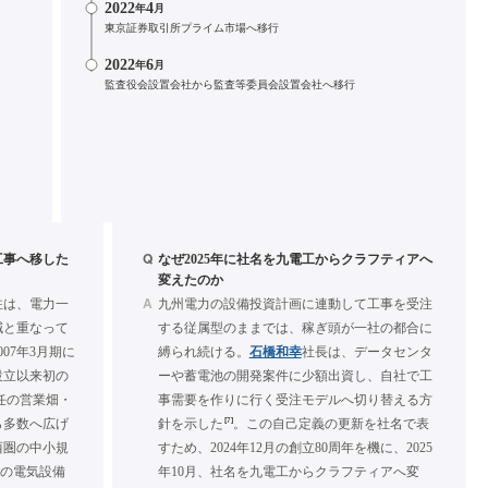
2022
4
年
月
東京証券取引所プライム市場へ移行
2022
6
年
月
監査役会設置会社から監査等委員会設置会社へ移行
Q
工事へ移した
なぜ2025年に社名を九電工からクラフティアへ
変えたのか
A
注は、電力一
九州電力の設備投資計画に連動して工事を受注
減と重なって
する従属型のままでは、稼ぎ頭が一社の都合に
07年3月期に
縛られ続ける。
石橋和幸
社長は、データセンタ
設立以来初の
ーや蓄電池の開発案件に少額出資し、自社で工
就任の営業畑・
事需要を作りに行く受注モデルへ切り替える方
[7]
ら多数へ広げ
針を示した
。この自己定義の更新を社名で表
西圏の中小規
すため、2024年12月の創立80周年を機に、2025
圏の電気設備
年10月、社名を九電工からクラフティアへ変