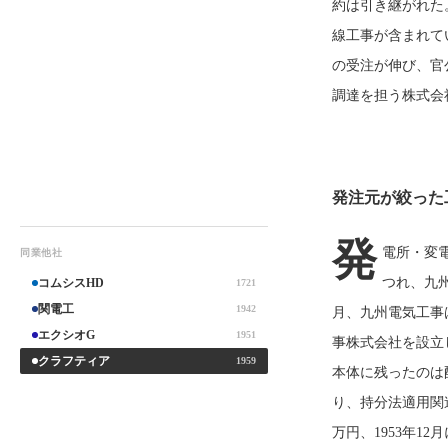
約は引き継がれた
線工事が含まれて
の受注が伸び、官
調達を担う株式会
発注元が絞った工
発
電所・変
同業他社
つれ、九
コムシスHD
1721
関電工
1942
月、九州電気工事
エクシオG
1951
事株式会社を設立
クラフティア
1959
本体に残ったのは
り、持分法適用関
万円、1953年12