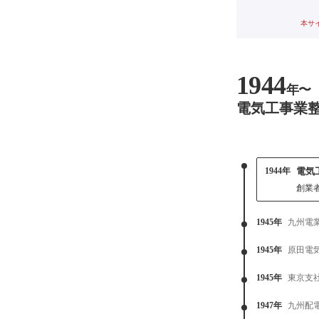
本サ
1944
年〜
電気工事業
1944年
電気
創業
1945年
九州電
1945年
原田電
1945年
東京支
1947年
九州配