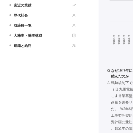
直近の業績
歴代社長
取締役一覧
大株主・株主構成
組織と給料
Q
なぜ1947
結んだのか
A
戦時統制下で
（旧 九州電
こす営業基盤
画量を需要リ
だ。1947
工事委託契約
資計画に受注
。1951年