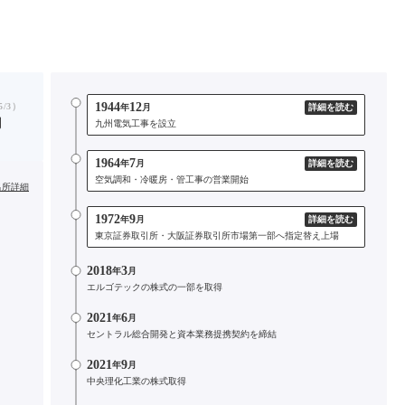
1944
12
/3）
年
月
詳細を読む
円
九州電気工事を設立
1964
7
年
月
詳細を読む
空気調和・冷暖房・管工事の営業開始
出所詳細
1972
9
年
月
詳細を読む
東京証券取引所・大阪証券取引所市場第一部へ指定替え上場
2018
3
年
月
エルゴテックの株式の一部を取得
2021
6
年
月
セントラル総合開発と資本業務提携契約を締結
2021
9
年
月
中央理化工業の株式取得