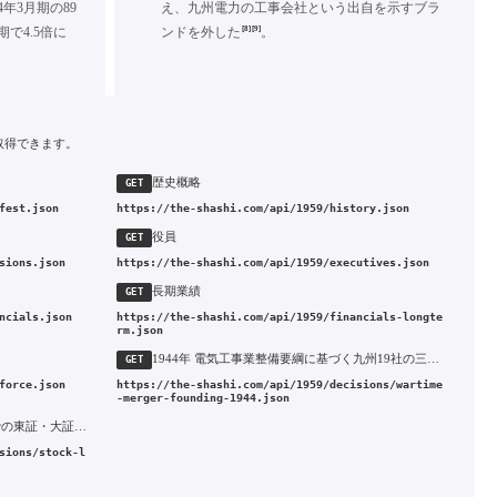
年3月期の89
え、九州電力の工事会社という出自を示すブラ
[8]
[9]
期で4.5倍に
ンドを外した
。
取得できます。
歴史概略
GET
fest.json
https://the-shashi.com/api/1959/history.json
役員
GET
sions.json
https://the-shashi.com/api/1959/executives.json
長期業績
GET
ncials.json
https://the-shashi.com/api/1959/financials-longte
rm.json
1944年 電気工事業整備要綱に基づく九州19社の三次統合と九州電気工事の設立
GET
force.json
https://the-shashi.com/api/1959/decisions/wartime
-merger-founding-1944.json
1972年 大証二部・福証上場から4年での東証・大証一部指定替え
sions/stock-l