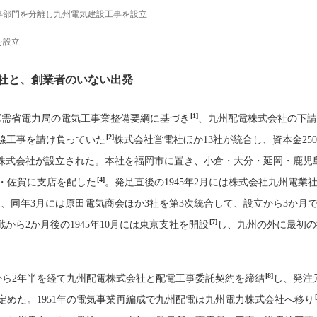
事部門を分離し九州電気建設工事を設立
を設立
9社と、創業者のいない出発
[1]
月、軍需省電力局の電気工事業整備要綱に基づき
、九州配電株式会社の下
[2]
線工事を請け負っていた
株式会社営電社ほか13社が統合し、資本金25
株式会社が設立された。本社を福岡市に置き、小倉・大分・延岡・鹿児
[4]
・佐賀に支店を配した
。発足直後の1945年2月には株式会社九州電業社
、同年3月には原田電気商会ほか3社を第3次統合して、設立から3か月で
[7]
戦から2か月後の1945年10月には東京支社を開設
し、九州の外に最初の
[8]
設立から2年半を経て九州配電株式会社と配電工事委託契約を締結
し、発注
定めた。1951年の電気事業再編成で九州配電は九州電力株式会社へ移り