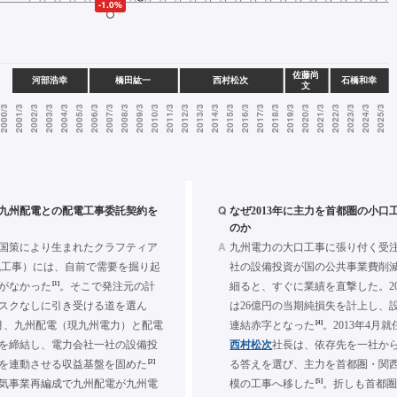
Q
年に九州配電との配電工事委託契約を
なぜ2013年に主力を首都圏の小口
のか
A
国策により生まれたクラフティア
九州電力の大口工事に張り付く受
気工事）には、自前で需要を掘り起
社の設備投資が国の公共事業費削
[1]
がなかった
。そこで発注元の計
細ると、すぐに業績を直撃した。20
スクなしに引き受ける道を選ん
は26億円の当期純損失を計上し、
[4]
年6月、九州配電（現九州電力）と配電
連結赤字となった
。2013年4月
を締結し、電力会社一社の設備投
西村松次
社長は、依存先を一社か
[2]
を連動させる収益基盤を固めた
る答えを選び、主力を首都圏・関
[5]
の電気事業再編成で九州配電が九州電
模の工事へ移した
。折しも首都