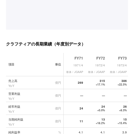
クラフティア
の長期業績（年度別データ）
FY71
FY72
FY73
項目
単位
1971/4
1972/4
1973/4
単体 / JGAAP
単体 / JGAAP
単体 / JGAAP
単
クラフティア
の長期業績データ一覧
売上高
315
386
億円
269
+17.1%
+22.5%
YoY
営業利益
億円
—
—
—
YoY
経常利益
24
26
億円
24
+0.0%
+8.3%
YoY
当期純利益
13
15
億円
11
+18.2%
+15.4%
YoY
純利益率
%
4.1
4.1
3.9