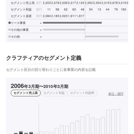
セグメント売上高
億円
2,203
2,378
2,239
2,317
2,124
2,350
2,354
2,319
2,678
3,019
2,96
セグメント利益
億円
11
58
62
63
46
54
13
44
79
160
24
セグメント資産
億円
2,084
2,185
2,023
1,911
1,817
リース事業
▸
その他の事業
▸
その他
▸
クラフティアのセグメント定義
セグメント区分の切り替わりごとに各事業の内容を記載
2006
年3月期〜2010年3月期
セグメント売上高
セグメント利益
セグメント利益率
単位：
億円