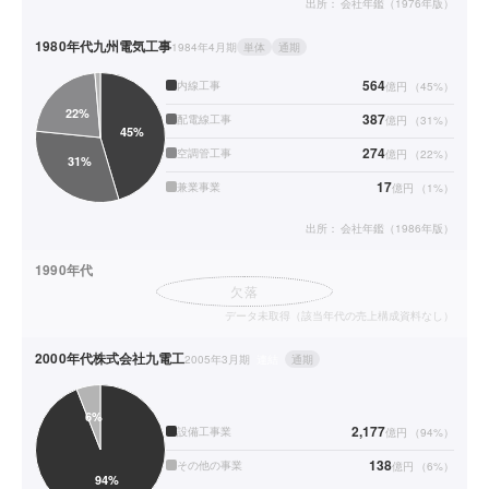
出所：
会社年鑑（1976年版）
1980年代
九州電気工事
1984年4月期
単体
通期
564
内線工事
億円
（
45
%）
387
配電線工事
億円
（
31
%）
274
空調管工事
億円
（
22
%）
17
兼業事業
億円
（
1
%）
出所：
会社年鑑（1986年版）
1990年代
欠落
データ未取得（該当年代の売上構成資料なし）
2000年代
株式会社九電工
2005年3月期
連結
通期
2,177
設備工事業
億円
（
94
%）
138
その他の事業
億円
（
6
%）