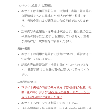
コンテンツの位置づけと正確性
本サイトは有価証券報告書・IR資料・書籍・報道等の
公開情報をもとに作成した 個人の分析・整理であ
り、当該企業および関係者の公式見解ではありませ
ん。
記載内容の正確性・適時性は保証せず、提出後の訂正
や最新の開示には 必ずしも追従していません。重要
な判断には一次情報をご参照ください。
責任の範囲
本サイトの利用に起因する損害について、運営者は一
切の責任を負いません。
記載内容は投資助言・推奨を目的としたものではな
く、 投資判断はご自身の責任に基づいて行ってくだ
さい。
二次利用について
本サイト掲載の内容の商用利用（営利目的の転載・複
製・配布等）および
SNS 等への画像・スクリーンシ
ョットの転載はご遠慮ください
。
本サイトへのリンクは制限しておりません。
社内会議資料・社内研修等、法人内での社内利用（社