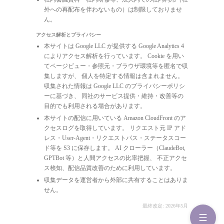
外への再配布を伴わないもの）は制限しておりませ
ん。
アクセス解析とプライバシー
本サイトは Google LLC が提供する Google Analytics 4
によりアクセス解析を行っています。 Cookie を用い
てページビュー・参照元・ブラウザ環境等を匿名で収
集しますが、 個人を特定する情報は含まれません。
収集された情報は Google LLC のプライバシーポリシ
ーに基づき、 同社のサービス提供・維持・改善等の
目的でも利用される場合があります。
本サイトの配信に用いている Amazon CloudFront のア
クセスログを取得しています。 リクエスト元 IP アド
レス・User-Agent・リクエストパス・ステータスコー
ド等を S3 に保存します。 AI クローラー（ClaudeBot,
GPTBot 等）と人間アクセスの比率把握、 不正アクセ
ス検知、配信品質改善のために利用しています。
収集データを運営者から外部に共有することはありま
せん。
最終改定: 2026年5月