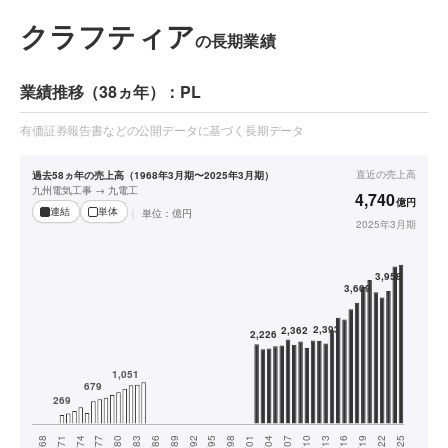
クラフティア
の長期業績
業績推移（38ヵ年）：PL
有価証券報告書などの公開データに基づく長期データ
直近の
売上高
過去58ヵ年の売上高（1968年3月期〜2025年3月期）
九州電気工事 → 九電工
4,740
億円
連結
単体
単位：
億円
2025年3月期