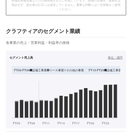
有価証券報告書などの公開情報をもとに作成しています。数値の正確性・最新性は
保証せず、提出後の訂正には追従していません。重要な判断には一次情報をご参照
ください。
クラフティアのセグメント業績
各事業の売上・営業利益・利益率の推移
セグメント売上高
単位：
億円
設備工事業
リース事業
その他の事業
設備工事業
リー
FY05-FY09
FY10-FY25