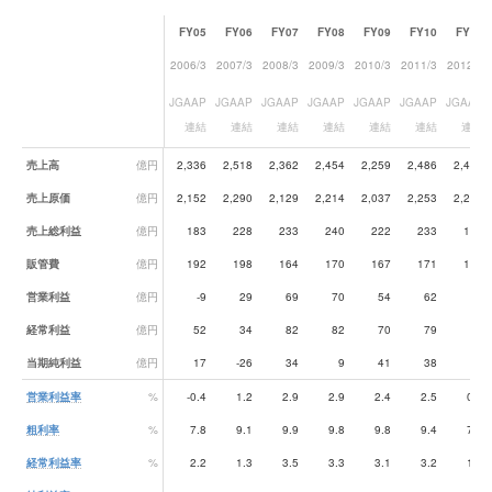
FY05
FY06
FY07
FY08
FY09
FY10
FY11
2006/3
2007/3
2008/3
2009/3
2010/3
2011/3
2012/3
JGAAP
JGAAP
JGAAP
JGAAP
JGAAP
JGAAP
JGAAP
連結
連結
連結
連結
連結
連結
連結
業績データ一覧
売上高
億円
2,336
2,518
2,362
2,454
2,259
2,486
2,467
売上原価
億円
2,152
2,290
2,129
2,214
2,037
2,253
2,275
売上総利益
億円
183
228
233
240
222
233
192
販管費
億円
192
198
164
170
167
171
174
営業利益
億円
-9
29
69
70
54
62
18
経常利益
億円
52
34
82
82
70
79
33
当期純利益
億円
17
-26
34
9
41
38
14
営業利益率
%
-0.4
1.2
2.9
2.9
2.4
2.5
0.7
粗利率
%
7.8
9.1
9.9
9.8
9.8
9.4
7.8
経常利益率
%
2.2
1.3
3.5
3.3
3.1
3.2
1.3