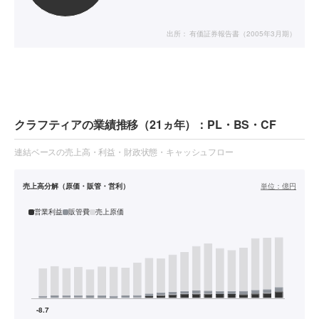
出所：
有価証券報告書（2005年3月期）
クラフティアの業績推移（21ヵ年）：PL・BS・CF
連結ベースの売上高・利益・財政状態・キャッシュフロー
売上高分解（原価・販管・営利）
単位：
億円
営業利益
販管費
売上原価