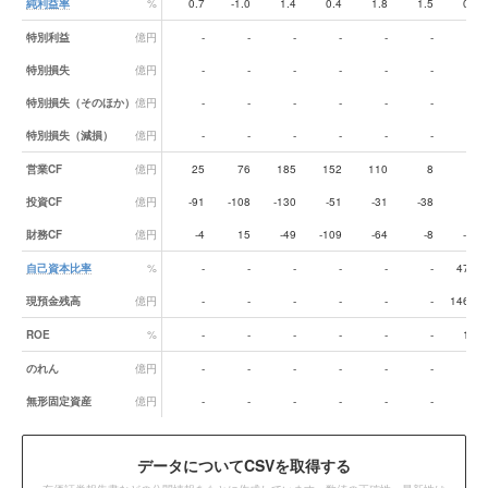
純利益率
%
0.7
-1.0
1.4
0.4
1.8
1.5
0.5
特別利益
億円
-
-
-
-
-
-
-
特別損失
億円
-
-
-
-
-
-
-
特別損失（そのほか）
億円
-
-
-
-
-
-
-
特別損失（減損）
億円
-
-
-
-
-
-
-
営業CF
億円
25
76
185
152
110
8
63
投資CF
億円
-91
-108
-130
-51
-31
-38
-6
財務CF
億円
-4
15
-49
-109
-64
-8
-15
自己資本比率
%
-
-
-
-
-
-
47.5
現預金残高
億円
-
-
-
-
-
-
146.8
ROE
%
-
-
-
-
-
-
1.5
のれん
億円
-
-
-
-
-
-
-
無形固定資産
億円
-
-
-
-
-
-
-
データ
についてCSVを取得する