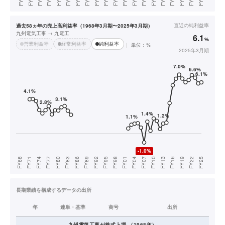
直近の
純利益率
過去58ヵ年の売上高利益率（1968年3月期〜2025年3月期）
九州電気工事 → 九電工
6.1
%
営業利益率
経常利益率
純利益率
単位：%
2025年3月期
長期業績を構成するデータの出所
年
連単・基準
商号
出所
九州電気工事
が株式上場
（
1968
年）