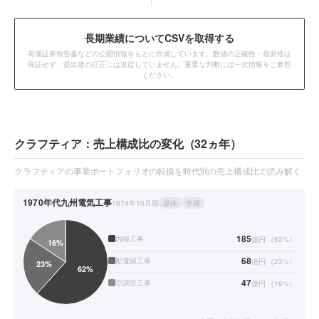
長期業績についてCSVを取得する
有価証券報告書などの公開情報をもとに作成しています。数値の正確性・最新性は
保証せず、提出後の訂正には追従していません。重要な判断には一次情報をご参照
ください。
クラフティア：売上構成比の変化（32ヵ年）
クラフティアの事業ポートフォリオの転換を時代別の売上構成比で読み解く
1970年代
九州電気工事
1974年10月期
単体
半期
185
内線工事
億円
（
62
%）
68
配電線工事
億円
（
23
%）
47
空調管工事
億円
（
16
%）