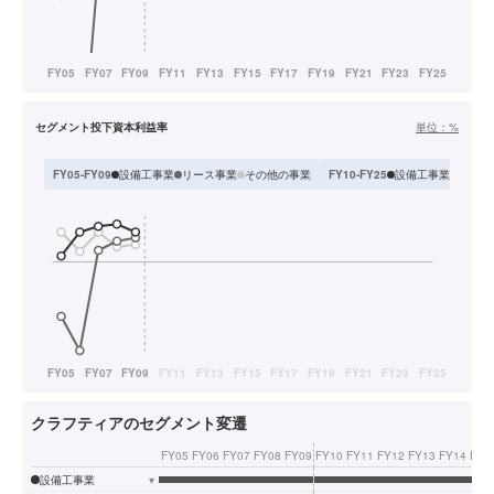
セグメント投下資本利益率
単位：
%
設備工事業
リース事業
その他の事業
設備工事業
リース
FY05-FY09
FY10-FY25
クラフティアのセグメント変遷
FY05
FY06
FY07
FY08
FY09
FY10
FY11
FY12
FY13
FY14
FY1
設備工事業
▾