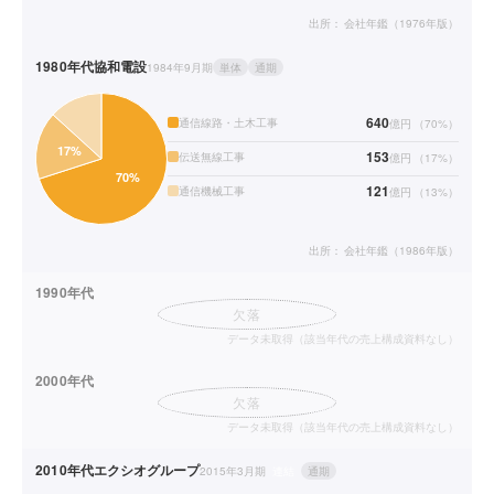
出所：
会社年鑑（1976年版）
1980年代
協和電設
1984年9月期
単体
通期
640
通信線路・土木工事
億円
（
70
%）
153
伝送無線工事
億円
（
17
%）
121
通信機械工事
億円
（
13
%）
出所：
会社年鑑（1986年版）
1990年代
欠落
データ未取得（該当年代の売上構成資料なし）
2000年代
欠落
データ未取得（該当年代の売上構成資料なし）
2010年代
エクシオグループ
2015年3月期
連結
通期