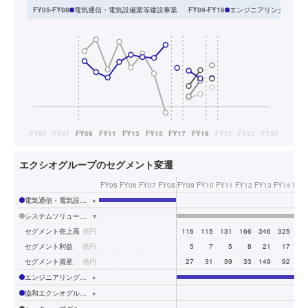
電気通信・電気設備業等建設事業
エンジニアリングソリュ
FY05-FY08
FY09-FY16
エクシオグループのセグメント変遷
FY05
FY06
FY07
FY08
FY09
FY10
FY11
FY12
FY13
FY14
FY1
電気通信・電気設備業等建設事業
▸
システムソリューション
▾
セグメント売上高
億円
116
115
131
166
346
325
37
セグメント利益
億円
5
7
5
8
21
17
1
セグメント資産
億円
27
31
39
33
149
92
13
エンジニアリングソリューション
▸
協和エクシオグループ
▸