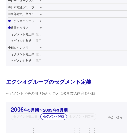
シーキューブグループ
▸
日本電通グループ
▸
西部電気工業グループ
▸
エクシオグループ
▸
通信キャリア
▾
セグメント売上高
億円
セグメント利益
億円
都市インフラ
▾
セグメント売上高
億円
セグメント利益
億円
エクシオグループのセグメント定義
セグメント区分の切り替わりごとに各事業の内容を記載
2006
年3月期〜2009年3月期
セグメント売上高
セグメント利益
セグメント利益率
単位：
億円