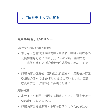
← The社史 トップに戻る
免責事項およびポリシー
コンテンツの位置づけと正確性
本サイトは有価証券報告書・IR資料・書籍・報道等の
公開情報をもとに作成した 個人の分析・整理であ
り、当該企業および関係者の公式見解ではありませ
ん。
記載内容の正確性・適時性は保証せず、提出後の訂正
や最新の開示には 必ずしも追従していません。重要
な判断には一次情報をご参照ください。
責任の範囲
本サイトの利用に起因する損害について、運営者は一
切の責任を負いません。
記載内容は投資助言・推奨を目的としたものではな