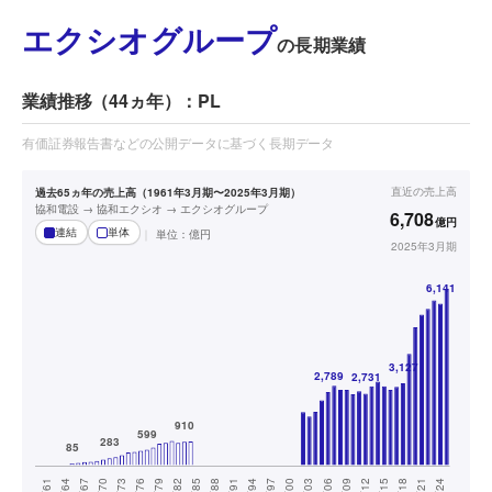
エクシオグループ
の長期業績
業績推移（44ヵ年）：PL
有価証券報告書などの公開データに基づく長期データ
直近の
売上高
過去65ヵ年の売上高（1961年3月期〜2025年3月期）
協和電設 → 協和エクシオ → エクシオグループ
6,708
億円
連結
単体
単位：
億円
2025年3月期