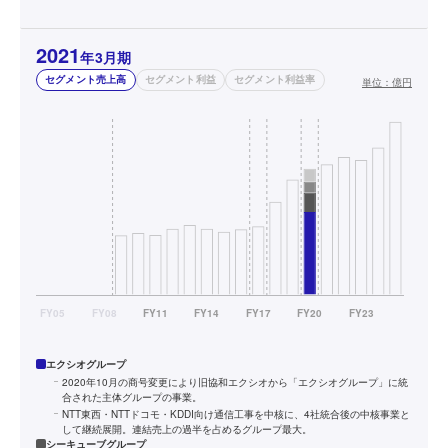
2021
年3月期
セグメント売上高
セグメント利益
セグメント利益率
単位：
億円
エクシオグループ
2020年10月の商号変更により旧協和エクシオから「エクシオグループ」に統
合された主体グループの事業。
NTT東西・NTTドコモ・KDDI向け通信工事を中核に、4社統合後の中核事業と
して継続展開。連結売上の過半を占めるグループ最大。
シーキューブグループ