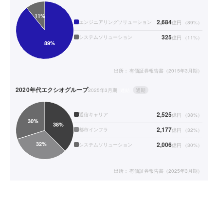
2,684
エンジニアリングソリューション
億円
（
89
%）
325
システムソリューション
億円
（
11
%）
出所：
有価証券報告書（2015年3月期）
2020年代
エクシオグループ
2025年3月期
連結
通期
2,525
通信キャリア
億円
（
38
%）
2,177
都市インフラ
億円
（
32
%）
2,006
システムソリューション
億円
（
30
%）
出所：
有価証券報告書（2025年3月期）