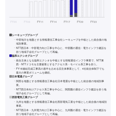
シーキューブグループ
中部地方を地盤とする情報通信工事会社シーキューブを中核とした統合後の地
域別事業。
NTT西日本・中部電力向け工事を中心に、中部圏の通信・電力インフラ建設を
担う地域子会社グループとして再編。
協和エクシオグループ
統合主体となる協和エクシオを中核とする情報通信インフラ事業で、NTT東
西・NTTドコモを主要顧客とするアクセス系・モバイル系工事を担う。
FY18連結完成工事高の過半を占める旧主体事業として、4社統合体制下でも
最大の事業ボリュームを継続。
日本電通グループ
関西を地盤とする情報通信工事会社日本電通を中核とした統合後の地域別事
業。
NTT西日本向けアクセス系工事を中心に、関西圏の通信インフラ建設を担う地
域子会社グループとして再編。
西部電気工業グループ
九州を地盤とする情報通信工事会社西部電気工業を中核とした統合後の地域別
事業。
NTT西日本・九州電力向け工事を中心に、九州圏の通信・電力インフラ建設を
担う地域子会社グループとして再編。