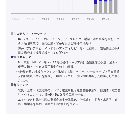
システムソリューション
ICTシステムインテグレーション、データセンター構築、海外事業を含むデジ
タル領域事業で、国内企業・官公庁および海外市場向け。
海外（アジア中心・インドネシア・フィリピン等）に展開し、連結売上の約3
割を構成する成長領域として位置づけ。
通信キャリア
NTT東西・NTTドコモ・KDDI等の通信キャリア向け通信設備の設計・施工・
保守を担うアクセス系工事中心の主力事業。
4社統合後の地域別セグメント体制（協和エクシオ／シーキューブ／日本電通
／西部電気工業）を解体し、顧客カテゴリー別へ大幅再編した結果として新設
された。
都市インフラ
電気・土木・環境分野のインフラ建設を担う社会基盤事業で、自治体・電力会
社・ゼネコン向けの BtoB／BtoG 受注工事が中心。
2017年の4社統合以降の事業多角化を体系化した領域で、電力・水処理・道
路・橋梁等を集約。連結売上の約3割を占める。