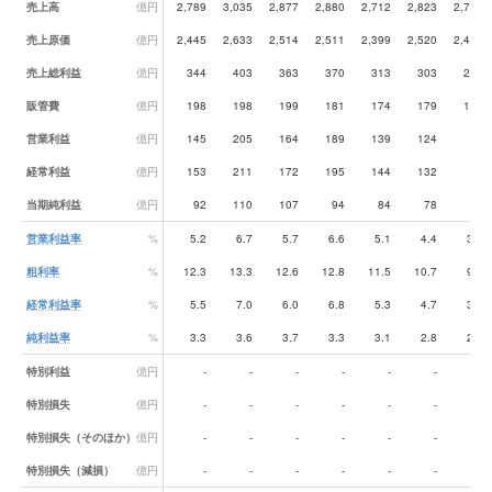
業績データ一覧
売上高
億円
2,789
3,035
2,877
2,880
2,712
2,823
2,731
売上原価
億円
2,445
2,633
2,514
2,511
2,399
2,520
2,463
売上総利益
億円
344
403
363
370
313
303
268
販管費
億円
198
198
199
181
174
179
179
営業利益
億円
145
205
164
189
139
124
89
経常利益
億円
153
211
172
195
144
132
92
当期純利益
億円
92
110
107
94
84
78
79
営業利益率
%
5.2
6.7
5.7
6.6
5.1
4.4
3.3
粗利率
%
12.3
13.3
12.6
12.8
11.5
10.7
9.8
経常利益率
%
5.5
7.0
6.0
6.8
5.3
4.7
3.4
純利益率
%
3.3
3.6
3.7
3.3
3.1
2.8
2.9
特別利益
億円
-
-
-
-
-
-
-
特別損失
億円
-
-
-
-
-
-
-
特別損失（そのほか）
億円
-
-
-
-
-
-
-
特別損失（減損）
億円
-
-
-
-
-
-
-