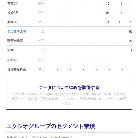
営業CF
億円
-
-
-
-
110
6
164
投資CF
億円
-
-
-
-
-106
-15
-45
財務CF
億円
-
-
-
-
-41
-36
-175
自己資本比率
%
-
-
-
-
-
-
62.6
現預金残高
億円
-
-
-
-
-
-
123.0
ROE
%
-
-
-
-
-
-
6.9
のれん
億円
-
-
-
-
-
-
-
無形固定資産
億円
-
-
-
-
-
-
-
データ
についてCSVを取得する
有価証券報告書などの公開情報をもとに作成しています。数値の正確性・最新性は
保証せず、提出後の訂正には追従していません。重要な判断には一次情報をご参照
ください。
エクシオグループのセグメント業績
各事業の売上・営業利益・利益率の推移