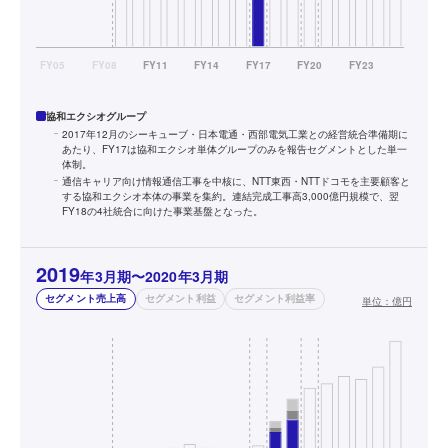
協和エクシオグループ
2017年12月のシーキューブ・日本電通・西部電気工業との経営統合準備期に
あたり、FY17は協和エクシオ単体グループのみを報告セグメントとした単一
体制。
通信キャリア向け情報通信工事を中核に、NTT東西・NTTドコモを主要顧客と
する協和エクシオ本体の事業を集約。連結完成工事高3,000億円規模で、翌
FY18の4社統合に向けた事業基盤となった。
2019
年3月期〜2020年3月期
セグメント売上高
セグメント利益
セグメント利益率
単位：
億円