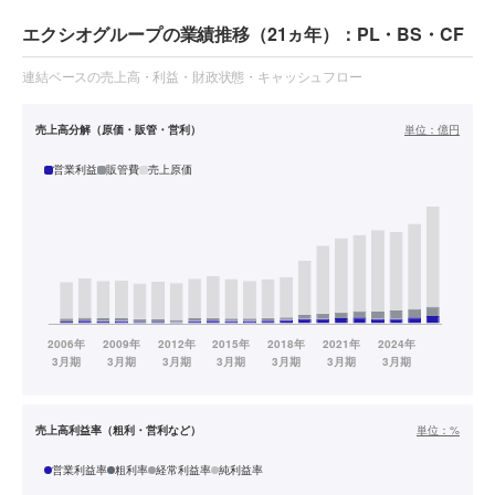
エクシオグループの業績推移（21ヵ年）：PL・BS・CF
連結ベースの売上高・利益・財政状態・キャッシュフロー
売上高分解（原価・販管・営利）
単位：
億円
営業利益
販管費
売上原価
売上高利益率（粗利・営利など）
単位：
%
営業利益率
粗利率
経常利益率
純利益率