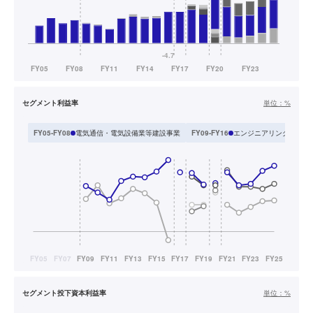
セグメント利益率
単位：
%
電気通信・電気設備業等建設事業
エンジニアリングソリュ
FY05-FY08
FY09-FY16
セグメント投下資本利益率
単位：
%