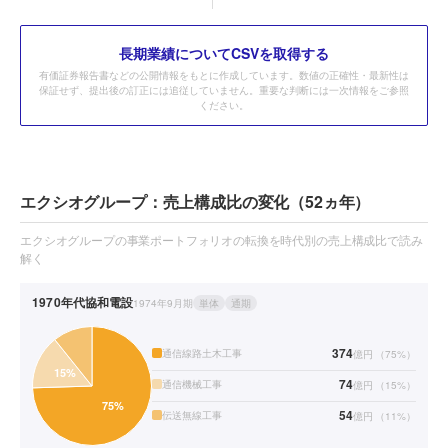
長期業績についてCSVを取得する
有価証券報告書などの公開情報をもとに作成しています。数値の正確性・最新性は
保証せず、提出後の訂正には追従していません。重要な判断には一次情報をご参照
ください。
エクシオグループ：売上構成比の変化（52ヵ年）
エクシオグループの事業ポートフォリオの転換を時代別の売上構成比で読み
解く
1970年代
協和電設
1974年9月期
単体
通期
374
通信線路土木工事
億円
（
75
%）
74
通信機械工事
億円
（
15
%）
54
伝送無線工事
億円
（
11
%）