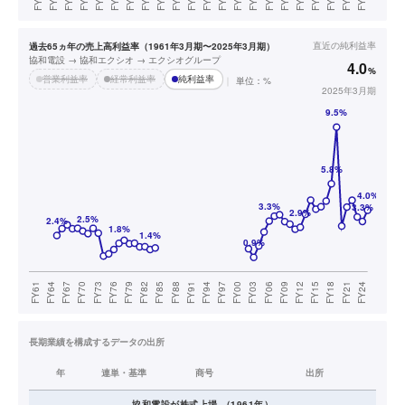
直近の
純利益率
過去65ヵ年の売上高利益率（1961年3月期〜2025年3月期）
協和電設 → 協和エクシオ → エクシオグループ
4.0
%
営業利益率
経常利益率
純利益率
単位：%
2025年3月期
長期業績を構成するデータの出所
年
連単・基準
商号
出所
協和電設
が株式上場
（
1961
年）