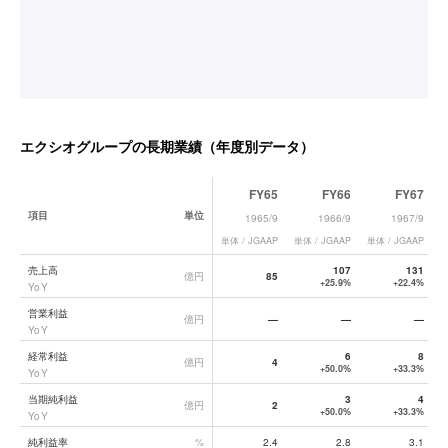
エクシオグループ
の長期業績（年度別データ）
FY65
FY66
FY67
項目
単位
1965/9
1966/9
1967/9
単体 / JGAAP
単体 / JGAAP
単体 / JGAAP
単
エクシオグループ
の長期業績データ一覧
売上高
107
131
億円
85
+25.9%
+22.4%
YoY
営業利益
億円
—
—
—
YoY
経常利益
6
8
億円
4
+50.0%
+33.3%
YoY
当期純利益
3
4
億円
2
+50.0%
+33.3%
YoY
純利益率
%
2.4
2.8
3.1