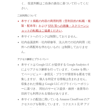
く、 投資判断はご自身の責任に基づいて行ってくだ
さい。
二次利用について
本サイト掲載の内容の商用利用（営利目的の転載・複
製・配布等）および
SNS 等への画像・スクリーンシ
ョットの転載はご遠慮ください
。
本サイトへのリンクは制限しておりません。
社内会議資料・社内研修等、法人内での社内利用（社
外への再配布を伴わないもの）は制限しておりませ
ん。
アクセス解析とプライバシー
本サイトは Google LLC が提供する Google Analytics 4
によりアクセス解析を行っています。 Cookie を用い
てページビュー・参照元・ブラウザ環境等を匿名で収
集しますが、 個人を特定する情報は含まれません。
収集された情報は Google LLC のプライバシーポリシ
ーに基づき、 同社のサービス提供・維持・改善等の
目的でも利用される場合があります。
本サイトの配信に用いている Amazon CloudFront のア
クセスログを取得しています。 リクエスト元 IP アド