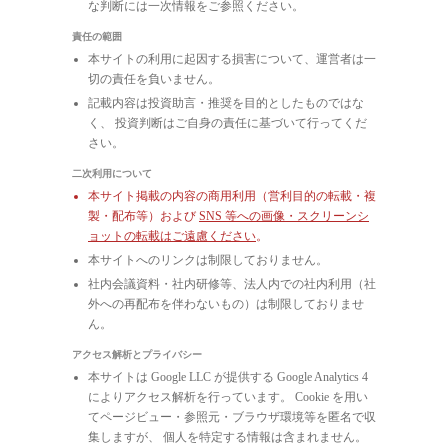
な判断には一次情報をご参照ください。
責任の範囲
本サイトの利用に起因する損害について、運営者は一
切の責任を負いません。
記載内容は投資助言・推奨を目的としたものではな
く、 投資判断はご自身の責任に基づいて行ってくだ
さい。
二次利用について
本サイト掲載の内容の商用利用（営利目的の転載・複
製・配布等）および
SNS 等への画像・スクリーンシ
ョットの転載はご遠慮ください
。
本サイトへのリンクは制限しておりません。
社内会議資料・社内研修等、法人内での社内利用（社
外への再配布を伴わないもの）は制限しておりませ
ん。
アクセス解析とプライバシー
本サイトは Google LLC が提供する Google Analytics 4
によりアクセス解析を行っています。 Cookie を用い
てページビュー・参照元・ブラウザ環境等を匿名で収
集しますが、 個人を特定する情報は含まれません。