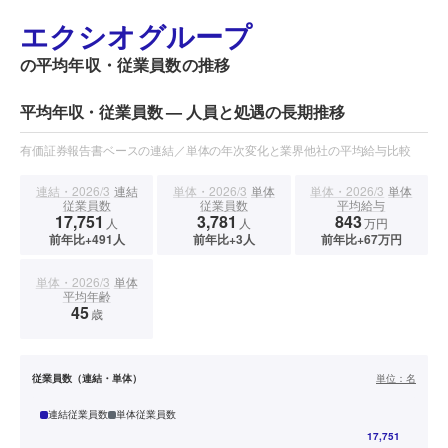
エクシオグループ
の平均年収・従業員数の推移
平均年収・従業員数 — 人員と処遇の長期推移
有価証券報告書ベースの連結／単体の年次変化と業界他社の平均給与比較
連結・2026/3
連結
単体・2026/3
単体
単体・2026/3
単体
従業員数
従業員数
平均給与
17,751
3,781
843
人
人
万円
前年比+491人
前年比+3人
前年比+67万円
単体・2026/3
単体
平均年齢
45
歳
従業員数（連結・単体）
単位：
名
連結従業員数
単体従業員数