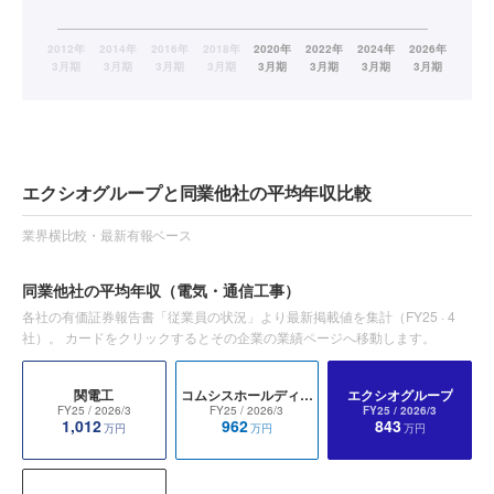
エクシオグループと同業他社の平均年収比較
業界横比較・最新有報ベース
同業他社の平均年収
（電気・通信工事）
各社の有価証券報告書「従業員の状況」より最新掲載値を集計（
FY25
·
4
社）。 カードをクリックするとその企業の業績ページへ移動します。
関電工
コムシスホールディングス
エクシオグループ
FY25
/ 2026/3
FY25
/ 2026/3
FY25
/ 2026/3
1,012
962
843
万円
万円
万円