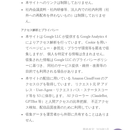
本サイトへのリンクは制限しておりません。
社内会議資料・社内研修等、法人内での社内利用（社
外への再配布を伴わないもの）は制限しておりませ
ん。
アクセス解析とプライバシー
本サイトは Google LLC が提供する Google Analytics 4
によりアクセス解析を行っています。 Cookie を用い
てページビュー・参照元・ブラウザ環境等を匿名で収
集しますが、 個人を特定する情報は含まれません。
収集された情報は Google LLC のプライバシーポリシ
ーに基づき、 同社のサービス提供・維持・改善等の
目的でも利用される場合があります。
本サイトの配信に用いている Amazon CloudFront のア
クセスログを取得しています。 リクエスト元 IP アド
レス・User-Agent・リクエストパス・ステータスコー
ド等を S3 に保存します。 AI クローラー（ClaudeBot,
GPTBot 等）と人間アクセスの比率把握、 不正アクセ
ス検知、配信品質改善のために利用しています。
収集データを運営者から外部に共有することはありま
せん。
最終改定: 2026年5月