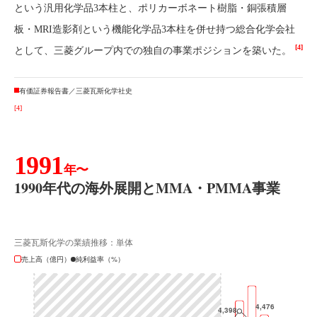
という汎用化学品3本柱と、ポリカーボネート樹脂・銅張積層
板・MRI造影剤という機能化学品3本柱を併せ持つ総合化学会社
[4]
として、三菱グループ内での独自の事業ポジションを築いた。
有価証券報告書／三菱瓦斯化学社史
[4]
1991
年〜
1990年代の海外展開とMMA・PMMA事業
三菱瓦斯化学の業績推移：単体
売上高（億円）
純利益率（%）