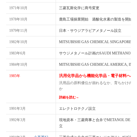
1971年10月
三菱瓦斯化学に商号変更
1978年10月
鹿島工場操業開始 過酸化水素の製造を開始
1979年11月
日本・サウジアラビアメタノール設立
1982年10月
MITSUBISHI GAS CHEMICAL SINGAPORE PT
1983年6月
サウジメタノール計画のSAUDI METHANOL 
1984年10月
MITSUBISHI GAS CHEMICAL AMERICA, INC
汎用化学品から機能化学品・電子材料への
1985年
汎用品の原料優位が崩れるなか、育ちかけの電
か
詳細を読む
→
1991年3月
エレクトロテクノ設立
1992年3月
現地資本・三菱商事と合弁でMETANOL DE ORIENT
立