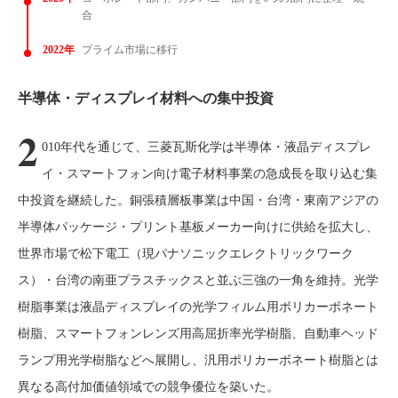
合
2022年
プライム市場に移行
半導体・ディスプレイ材料への集中投資
2
010年代を通じて、三菱瓦斯化学は半導体・液晶ディスプレ
イ・スマートフォン向け電子材料事業の急成長を取り込む集
中投資を継続した。銅張積層板事業は中国・台湾・東南アジアの
半導体パッケージ・プリント基板メーカー向けに供給を拡大し、
世界市場で松下電工（現パナソニックエレクトリックワーク
ス）・台湾の南亜プラスチックスと並ぶ三強の一角を維持。光学
樹脂事業は液晶ディスプレイの光学フィルム用ポリカーボネート
樹脂、スマートフォンレンズ用高屈折率光学樹脂、自動車ヘッド
ランプ用光学樹脂などへ展開し、汎用ポリカーボネート樹脂とは
異なる高付加価値領域での競争優位を築いた。