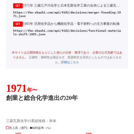
1971年 三菱江戸川化学と日本瓦斯化学工業の合併による三菱瓦斯化学の発足
GET
https://the-shashi.com/api/4182/decisions/merger-founding-19
71.json
1985年 汎用化学品から機能化学品・電子材料への主力事業の転換
GET
https://the-shashi.com/api/4182/decisions/functional-materia
ls-shift-1985.json
本サイトは公開情報をもとにした個人の分析・整理であり、企業の公式見解ではあ
りません。
正確性・適時性は保証せず、投資助言を目的としたものではありませ
ん。
詳細はこちら
1971
年〜
創業と総合化学進出の20年
三菱瓦斯化学の業績推移：単体
売上高（億円）
純利益率（%）