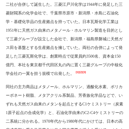
二社が合併して誕生した。三菱江戸川化学は1944年に発足した三
菱財閥系の化学会社で、千葉県市原市・新潟県・水島に石油化
学・基礎化学品の生産拠点を持っていた。日本瓦斯化学工業は
1951年に天然ガス由来のメタノール・ホルマリン製造を目的とし
て三菱グループが設立した会社で、新潟県・福島県磐城に天然ガ
ス田を基盤とする生産拠点を擁していた。両社の合併によって発
足した三菱瓦斯化学は、創業時点で従業員約3500名、資本金150
億円、本社を東京都千代田区丸の内に置く三菱グループの中核化
[1]
[2]
[3]
学会社の一翼を担う規模で出発した。
同社の主力商品はメタノール、ホルマリン、過酸化水素、ポリカ
ーボネート樹脂、メタアクリル系製品、芳香族化学品などで、い
ずれも天然ガス由来のメタンを起点とするC1ケミストリー（炭素
1原子起点の合成化学）と、石油化学由来のC2-C4ケミストリーの
二系統に分かれる。1970年代から1980年代にかけては、日本の高