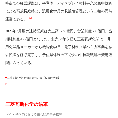
時点での経営課題は、半導体・ディスプレイ材料事業の集中投資
による高成長維持と、汎用化学品の収益性管理という二軸の同時
[5]
運営である。
2025年3月期の連結業績は売上高7736億円、営業利益509億円、当
期純利益455億円となった。創業54年を経た三菱瓦斯化学は、汎
用化学品メーカーから機能化学品・電子材料企業へ主力事業を移
す転換をほぼ完了し、伊佐早体制の下で次の中長期戦略の策定段
階に入っている。
三菱瓦斯化学 有価証券報告書【役員の状況】
[5]
三菱瓦斯化学の沿革
1951〜2022年における主な出来事を抜粋