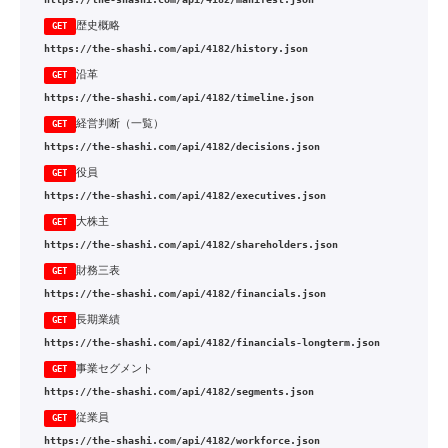
歴史概略
GET
https://the-shashi.com/api/4182/history.json
沿革
GET
https://the-shashi.com/api/4182/timeline.json
経営判断（一覧）
GET
https://the-shashi.com/api/4182/decisions.json
役員
GET
https://the-shashi.com/api/4182/executives.json
大株主
GET
https://the-shashi.com/api/4182/shareholders.json
財務三表
GET
https://the-shashi.com/api/4182/financials.json
長期業績
GET
https://the-shashi.com/api/4182/financials-longterm.json
事業セグメント
GET
https://the-shashi.com/api/4182/segments.json
従業員
GET
https://the-shashi.com/api/4182/workforce.json