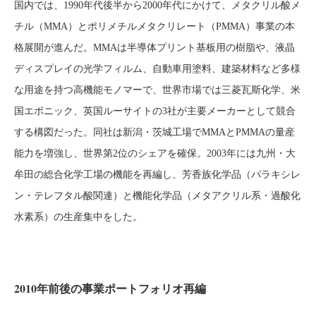
国内では、1990年代後半から2000年代にかけて、メタクリル酸メ
チル（MMA）とポリメチルメタクリレート（PMMA）事業の本
格展開が進んだ。MMAは半導体プリント基板用の樹脂や、液晶
ディスプレイの光学フィルム、自動車用塗料、建築材料など多様
な用途を持つ高機能モノマーで、世界市場では三菱瓦斯化学、米
国エボニック、英国ルーサイトの3社が主要メーカーとして競合
する構図だった。同社は新潟・茨城工場でMMAとPMMAの量産
能力を増強し、世界第2位のシェアを確保。2003年には九州・大
牟田の総合化学工場の機能を再編し、芳香族化学品（パラキシレ
ン・テレフタル酸関連）と機能化学品（メタアクリル系・過酸化
水素系）の生産集中をした。
2010年前後の事業ポートフォリオ再編