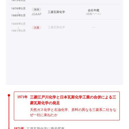
1976年3月
単体
会社年鑑
↓
三菱瓦斯化学
（
紙面ベース
）
JGAAP
1985年3月
1986年3月
↓
三菱瓦斯化学
—
欠落
1991年3月
1971年
三菱江戸川化学と日本瓦斯化学工業の合併による三
菱瓦斯化学の発足
天然ガス化学と石油化学、原料の異なる三菱系二社をな
ぜ一社に束ねたか
1971年
三菱瓦斯化学に商号変更