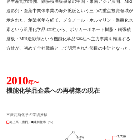
界生産能力増強、銅張積層板事業の中国・東南アジア展開、MRI
造影剤・医薬中間体事業の海外拡販という三つの重点投資領域が
示された。創業40年を経て、メタノール・ホルマリン・過酸化水
素という汎用化学品3本柱から、ポリカーボネート樹脂・銅張積
層板・MRI造影剤という機能化学品3本柱へ主力事業を転換する
方針が、初めて全社戦略として明示された節目の中計となった。
2010
年〜
機能化学品企業への再構築の現在
三菱瓦斯化学の業績推移
売上高（億円）
純利益率（%）