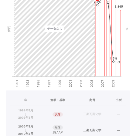
年
連単・基準
商号
出所
1991年3月
↓
三菱瓦斯化学
—
欠落
2005年3月
2006年3月
単体
↓
三菱瓦斯化学
—
JGAAP
2010年3月