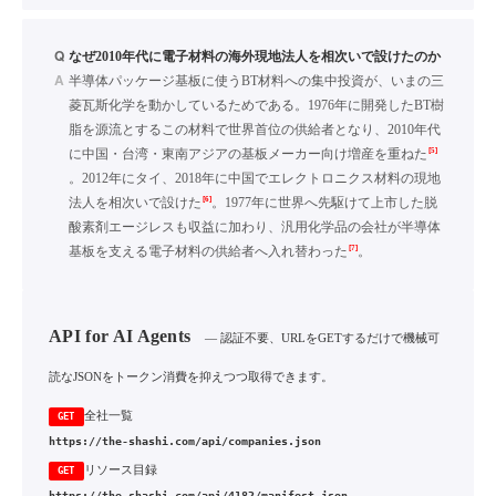
Q
なぜ2010年代に電子材料の海外現地法人を相次いで設けたのか
A
半導体パッケージ基板に使うBT材料への集中投資が、いまの三
菱瓦斯化学を動かしているためである。1976年に開発したBT樹
脂を源流とするこの材料で世界首位の供給者となり、2010年代
[5]
に中国・台湾・東南アジアの基板メーカー向け増産を重ねた
。2012年にタイ、2018年に中国でエレクトロニクス材料の現地
[6]
法人を相次いで設けた
。1977年に世界へ先駆けて上市した脱
酸素剤エージレスも収益に加わり、汎用化学品の会社が半導体
[7]
基板を支える電子材料の供給者へ入れ替わった
。
API for AI Agents
— 認証不要、URLをGETするだけで機械可
読なJSONをトークン消費を抑えつつ取得できます。
全社一覧
GET
https://the-shashi.com/api/companies.json
リソース目録
GET
https://the-shashi.com/api/4182/manifest.json