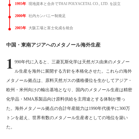
1995年
現地資本と合弁でTHAI POLYACETAL CO., LTD. を設立
2000年
社内カンパニー制発足
2005年
大阪工場と富士化成を統合
中国・東南アジアへのメタノール海外生産
1
990年代に入ると、三菱瓦斯化学は天然ガス由来のメタノー
ル生産を海外に展開する方針を本格化させた。これらの海外
メタノール拠点は、原料天然ガスの価格優位を生かしてアジア・
欧州・米州向けの輸出基地となり、国内のメタノール生産は精密
化学品・MMA系製品向け原料供給を主用途とする体制が整っ
た。海外メタノール拠点の合計年産能力は1990年代後半に300万
トンを超え、世界有数のメタノール生産者としての地位を築い
た。