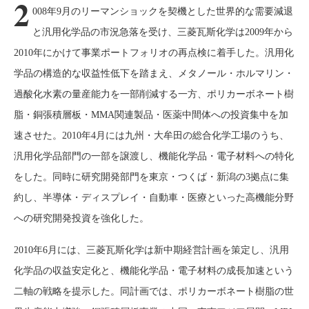
2
008年9月のリーマンショックを契機とした世界的な需要減退
と汎用化学品の市況急落を受け、三菱瓦斯化学は2009年から
2010年にかけて事業ポートフォリオの再点検に着手した。汎用化
学品の構造的な収益性低下を踏まえ、メタノール・ホルマリン・
過酸化水素の量産能力を一部削減する一方、ポリカーボネート樹
脂・銅張積層板・MMA関連製品・医薬中間体への投資集中を加
速させた。2010年4月には九州・大牟田の総合化学工場のうち、
汎用化学品部門の一部を譲渡し、機能化学品・電子材料への特化
をした。同時に研究開発部門を東京・つくば・新潟の3拠点に集
約し、半導体・ディスプレイ・自動車・医療といった高機能分野
への研究開発投資を強化した。
2010年6月には、三菱瓦斯化学は新中期経営計画を策定し、汎用
化学品の収益安定化と、機能化学品・電子材料の成長加速という
二軸の戦略を提示した。同計画では、ポリカーボネート樹脂の世