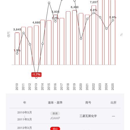
年
連単・基準
商号
出所
2010年3月
単体
↓
三菱瓦斯化学
—
JGAAP
2011年3月
2012年3月
連結