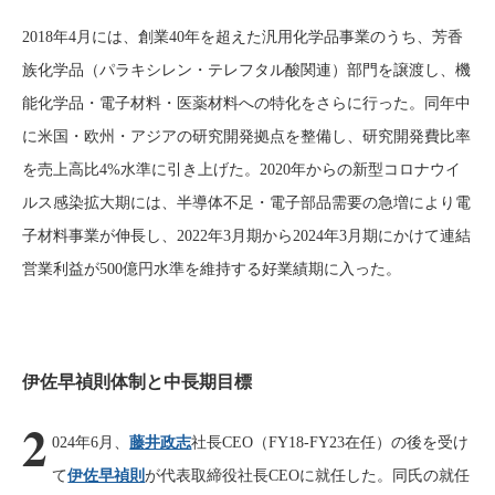
2018年4月には、創業40年を超えた汎用化学品事業のうち、芳香
族化学品（パラキシレン・テレフタル酸関連）部門を譲渡し、機
能化学品・電子材料・医薬材料への特化をさらに行った。同年中
に米国・欧州・アジアの研究開発拠点を整備し、研究開発費比率
を売上高比4%水準に引き上げた。2020年からの新型コロナウイ
ルス感染拡大期には、半導体不足・電子部品需要の急増により電
子材料事業が伸長し、2022年3月期から2024年3月期にかけて連結
営業利益が500億円水準を維持する好業績期に入った。
伊佐早禎則体制と中長期目標
2
024年6月、
藤井政志
社長CEO（FY18-FY23在任）の後を受け
て
伊佐早禎則
が代表取締役社長CEOに就任した。同氏の就任