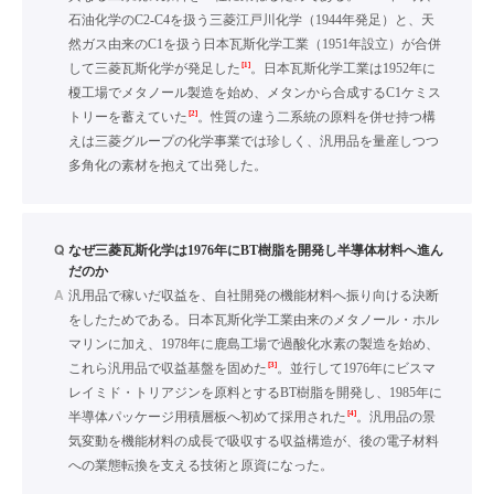
石油化学のC2-C4を扱う三菱江戸川化学（1944年発足）と、天
然ガス由来のC1を扱う日本瓦斯化学工業（1951年設立）が合併
[1]
して三菱瓦斯化学が発足した
。日本瓦斯化学工業は1952年に
榎工場でメタノール製造を始め、メタンから合成するC1ケミス
[2]
トリーを蓄えていた
。性質の違う二系統の原料を併せ持つ構
えは三菱グループの化学事業では珍しく、汎用品を量産しつつ
多角化の素材を抱えて出発した。
Q
なぜ三菱瓦斯化学は1976年にBT樹脂を開発し半導体材料へ進ん
だのか
A
汎用品で稼いだ収益を、自社開発の機能材料へ振り向ける決断
をしたためである。日本瓦斯化学工業由来のメタノール・ホル
マリンに加え、1978年に鹿島工場で過酸化水素の製造を始め、
[3]
これら汎用品で収益基盤を固めた
。並行して1976年にビスマ
レイミド・トリアジンを原料とするBT樹脂を開発し、1985年に
[4]
半導体パッケージ用積層板へ初めて採用された
。汎用品の景
気変動を機能材料の成長で吸収する収益構造が、後の電子材料
への業態転換を支える技術と原資になった。