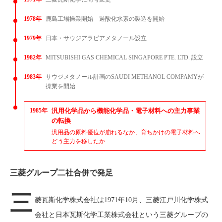
1978年
鹿島工場操業開始 過酸化水素の製造を開始
1979年
日本・サウジアラビアメタノール設立
1982年
MITSUBISHI GAS CHEMICAL SINGAPORE PTE. LTD. 設立
1983年
サウジメタノール計画のSAUDI METHANOL COMPAMYが
操業を開始
1985年
汎用化学品から機能化学品・電子材料への主力事業
の転換
汎用品の原料優位が崩れるなか、育ちかけの電子材料へ
どう主力を移したか
三菱グループ二社合併で発足
三
菱瓦斯化学株式会社は1971年10月、三菱江戸川化学株式
会社と日本瓦斯化学工業株式会社という三菱グループの