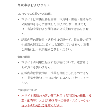
免責事項およびポリシー
コンテンツの位置づけと正確性
本サイトは有価証券報告書・IR資料・書籍・報道等の
公開情報をもとに作成した 個人の分析・整理であ
り、当該企業および関係者の公式見解ではありませ
ん。
記載内容の正確性・適時性は保証せず、提出後の訂正
や最新の開示には 必ずしも追従していません。重要
な判断には一次情報をご参照ください。
責任の範囲
本サイトの利用に起因する損害について、運営者は一
切の責任を負いません。
記載内容は投資助言・推奨を目的としたものではな
く、 投資判断はご自身の責任に基づいて行ってくだ
さい。
二次利用について
本サイト掲載の内容の商用利用（営利目的の転載・複
製・配布等）および
SNS 等への画像・スクリーンシ
ョットの転載はご遠慮ください
。