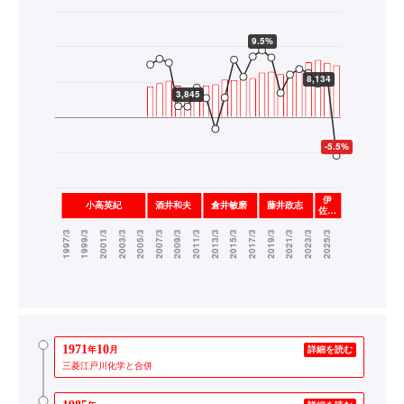
1971
10
年
月
詳細を読む
三菱江戸川化学と合併