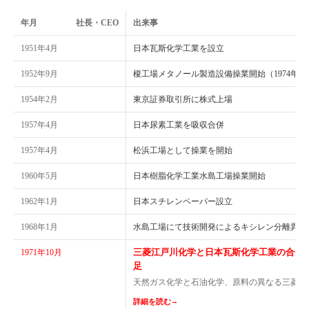
年月
社長・CEO
出来事
1951年4月
日本瓦斯化学工業を設立
1952年9月
榎工場メタノール製造設備操業開始（1974年1
1954年2月
東京証券取引所に株式上場
1957年4月
日本尿素工業を吸収合併
1957年4月
松浜工場として操業を開始
1960年5月
日本樹脂化学工業水島工場操業開始
1962年1月
日本スチレンペーパー設立
1968年1月
水島工場にて技術開発によるキシレン分離異性
三菱江戸川化学と日本瓦斯化学工業の合併
1971年10月
足
天然ガス化学と石油化学、原料の異なる三菱系
詳細を読む
→