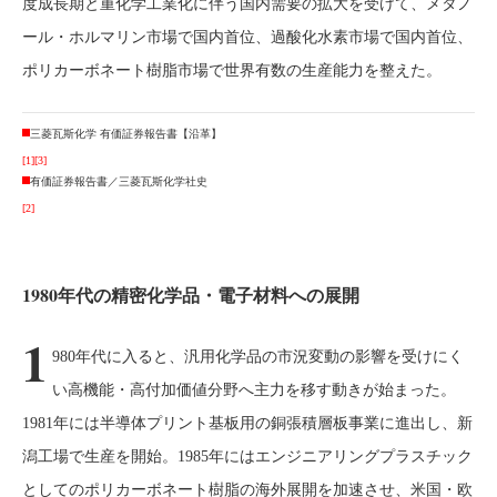
度成長期と重化学工業化に伴う国内需要の拡大を受けて、メタノ
ール・ホルマリン市場で国内首位、過酸化水素市場で国内首位、
ポリカーボネート樹脂市場で世界有数の生産能力を整えた。
三菱瓦斯化学 有価証券報告書【沿革】
[1]
[3]
有価証券報告書／三菱瓦斯化学社史
[2]
1980年代の精密化学品・電子材料への展開
1
980年代に入ると、汎用化学品の市況変動の影響を受けにく
い高機能・高付加価値分野へ主力を移す動きが始まった。
1981年には半導体プリント基板用の銅張積層板事業に進出し、新
潟工場で生産を開始。1985年にはエンジニアリングプラスチック
としてのポリカーボネート樹脂の海外展開を加速させ、米国・欧