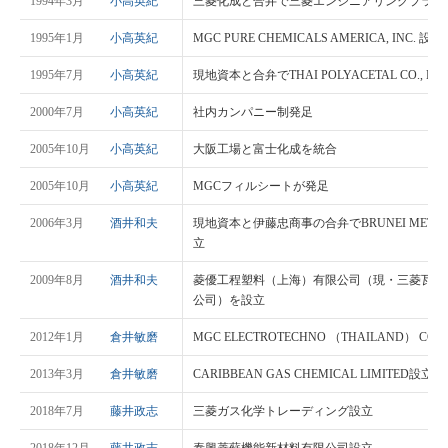
1994年3月
小高英紀
三菱化成と合弁で三菱エンジニアリングプラス
1995年1月
小高英紀
MGC PURE CHEMICALS AMERICA, INC. 設立
1995年7月
小高英紀
現地資本と合弁でTHAI POLYACETAL CO., LT
2000年7月
小高英紀
社内カンパニー制発足
2005年10月
小高英紀
大阪工場と富士化成を統合
2005年10月
小高英紀
MGCフィルシートが発足
2006年3月
酒井和夫
現地資本と伊藤忠商事の合弁でBRUNEI METHANOL
立
2009年8月
酒井和夫
菱優工程塑料（上海）有限公司（現・三菱瓦斯
公司）を設立
2012年1月
倉井敏磨
MGC ELECTROTECHNO （THAILAND） CO., 
2013年3月
倉井敏磨
CARIBBEAN GAS CHEMICAL LIMITED設立
2018年7月
藤井政志
三菱ガス化学トレーディング設立
2018年12月
藤井政志
泰興菱蘇機能新材料有限公司設立