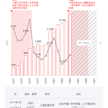
年
連単・基準
商号
出所
1971年3月
単体
会社年鑑 1976年版（上下期合算）
↓
三菱瓦斯化学
（
紙面ベース
）
JGAAP
1975年3月