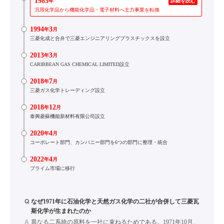
1985
年
詳細を読む
汎用化学品から機能化学品・電子材料へ主力事業を転換
1994
3
年
月
三菱化成と合弁で三菱エンジニアリングプラスチックスを設立
2013
3
年
月
CARIBBEAN GAS CHEMICAL LIMITED設立
2018
7
年
月
三菱ガス化学トレーディング設立
2018
12
年
月
泰興菱蘇機能新材料有限公司設立
2020
4
年
月
コーポレート部門、カンパニー部門を6つの部門に整理・統合
2022
4
年
月
プライム市場に移行
Q
なぜ1971年に石油化学と天然ガス化学の二社が合併して三菱瓦
斯化学が生まれたのか
A
異なる二系統の原料を一社に束ねるためである。1971年10月、