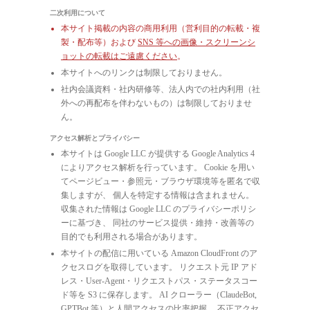
二次利用について
本サイト掲載の内容の商用利用（営利目的の転載・複
製・配布等）および
SNS 等への画像・スクリーンシ
ョットの転載はご遠慮ください
。
本サイトへのリンクは制限しておりません。
社内会議資料・社内研修等、法人内での社内利用（社
外への再配布を伴わないもの）は制限しておりませ
ん。
アクセス解析とプライバシー
本サイトは Google LLC が提供する Google Analytics 4
によりアクセス解析を行っています。 Cookie を用い
てページビュー・参照元・ブラウザ環境等を匿名で収
集しますが、 個人を特定する情報は含まれません。
収集された情報は Google LLC のプライバシーポリシ
ーに基づき、 同社のサービス提供・維持・改善等の
目的でも利用される場合があります。
本サイトの配信に用いている Amazon CloudFront のア
クセスログを取得しています。 リクエスト元 IP アド
レス・User-Agent・リクエストパス・ステータスコー
ド等を S3 に保存します。 AI クローラー（ClaudeBot,
GPTBot 等）と人間アクセスの比率把握、 不正アクセ