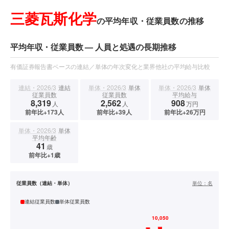
三菱瓦斯化学
の平均年収・従業員数の推移
平均年収・従業員数 — 人員と処遇の長期推移
有価証券報告書ベースの連結／単体の年次変化と業界他社の平均給与比較
連結・2026/3
連結
単体・2026/3
単体
単体・2026/3
単体
従業員数
従業員数
平均給与
8,319
2,562
908
人
人
万円
前年比+173人
前年比+39人
前年比+26万円
単体・2026/3
単体
平均年齢
41
歳
前年比+1歳
従業員数（連結・単体）
単位：
名
連結従業員数
単体従業員数