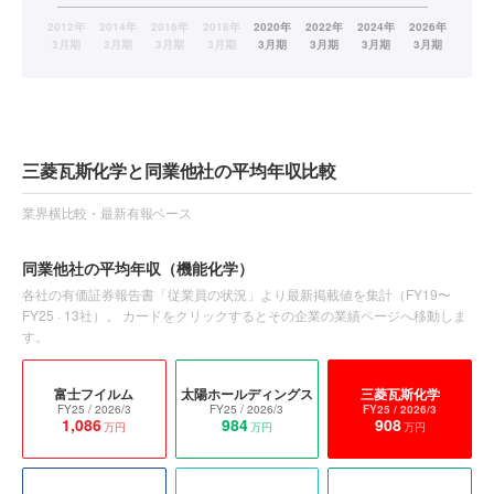
三菱瓦斯化学と同業他社の平均年収比較
業界横比較・最新有報ベース
同業他社の平均年収
（機能化学）
各社の有価証券報告書「従業員の状況」より最新掲載値を集計（
FY19〜
FY25
·
13
社）。 カードをクリックするとその企業の業績ページへ移動しま
す。
富士フイルム
太陽ホールディングス
三菱瓦斯化学
FY25
/ 2026/3
FY25
/ 2026/3
FY25
/ 2026/3
1,086
984
908
万円
万円
万円