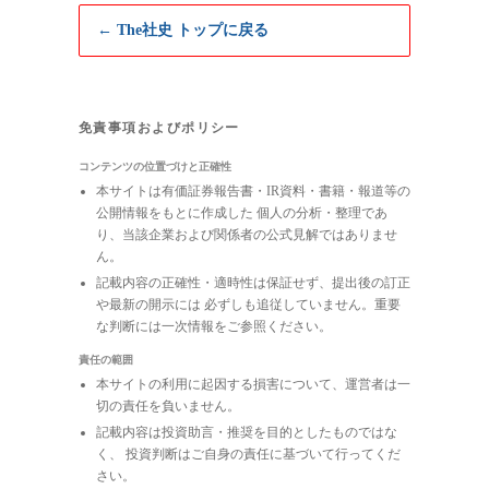
← The社史 トップに戻る
免責事項およびポリシー
コンテンツの位置づけと正確性
本サイトは有価証券報告書・IR資料・書籍・報道等の
公開情報をもとに作成した 個人の分析・整理であ
り、当該企業および関係者の公式見解ではありませ
ん。
記載内容の正確性・適時性は保証せず、提出後の訂正
や最新の開示には 必ずしも追従していません。重要
な判断には一次情報をご参照ください。
責任の範囲
本サイトの利用に起因する損害について、運営者は一
切の責任を負いません。
記載内容は投資助言・推奨を目的としたものではな
く、 投資判断はご自身の責任に基づいて行ってくだ
さい。