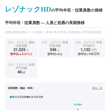
レゾナックHD
の平均年収・従業員数の推移
平均年収・従業員数 — 人員と処遇の長期推移
有価証券報告書ベースの連結／単体の年次変化と業界他社の平均給与比較
連結・2025/12
連結
単体・2025/12
単体
単体・2025/12
単体
従業員数
従業員数
平均給与
21,525
346
1,132
人
人
万円
前年比▲2,411人
前年比+8人
前年比+106万円
単体・2025/12
単体
平均年齢
46
歳
従業員数（連結・単体）
単位：
名
連結従業員数
単体従業員数