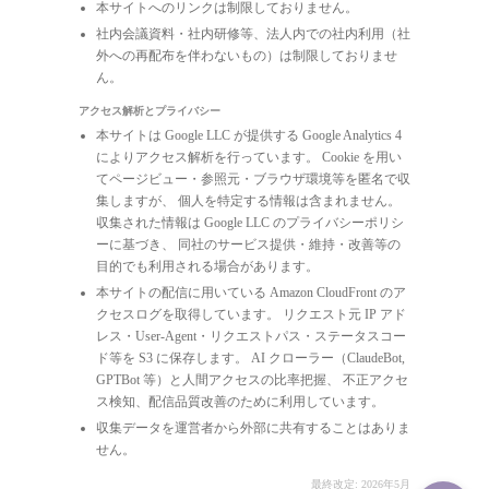
本サイトへのリンクは制限しておりません。
社内会議資料・社内研修等、法人内での社内利用（社
外への再配布を伴わないもの）は制限しておりませ
ん。
アクセス解析とプライバシー
本サイトは Google LLC が提供する Google Analytics 4
によりアクセス解析を行っています。 Cookie を用い
てページビュー・参照元・ブラウザ環境等を匿名で収
集しますが、 個人を特定する情報は含まれません。
収集された情報は Google LLC のプライバシーポリシ
ーに基づき、 同社のサービス提供・維持・改善等の
目的でも利用される場合があります。
本サイトの配信に用いている Amazon CloudFront のア
クセスログを取得しています。 リクエスト元 IP アド
レス・User-Agent・リクエストパス・ステータスコー
ド等を S3 に保存します。 AI クローラー（ClaudeBot,
GPTBot 等）と人間アクセスの比率把握、 不正アクセ
ス検知、配信品質改善のために利用しています。
収集データを運営者から外部に共有することはありま
せん。
最終改定: 2026年5月