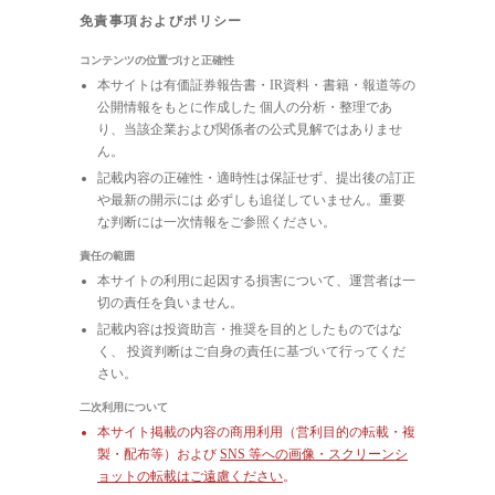
免責事項およびポリシー
コンテンツの位置づけと正確性
本サイトは有価証券報告書・IR資料・書籍・報道等の
公開情報をもとに作成した 個人の分析・整理であ
り、当該企業および関係者の公式見解ではありませ
ん。
記載内容の正確性・適時性は保証せず、提出後の訂正
や最新の開示には 必ずしも追従していません。重要
な判断には一次情報をご参照ください。
責任の範囲
本サイトの利用に起因する損害について、運営者は一
切の責任を負いません。
記載内容は投資助言・推奨を目的としたものではな
く、 投資判断はご自身の責任に基づいて行ってくだ
さい。
二次利用について
本サイト掲載の内容の商用利用（営利目的の転載・複
製・配布等）および
SNS 等への画像・スクリーンシ
ョットの転載はご遠慮ください
。