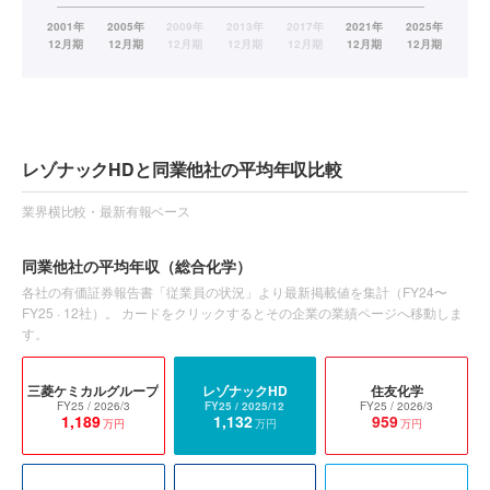
レゾナックHDと同業他社の平均年収比較
業界横比較・最新有報ベース
同業他社の平均年収
（総合化学）
各社の有価証券報告書「従業員の状況」より最新掲載値を集計（
FY24〜
FY25
·
12
社）。 カードをクリックするとその企業の業績ページへ移動しま
す。
三菱ケミカルグループ
レゾナックHD
住友化学
FY25
/ 2026/3
FY25
/ 2025/12
FY25
/ 2026/3
1,189
1,132
959
万円
万円
万円