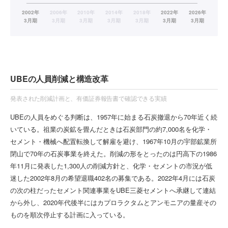
UBEの人員削減と構造改革
発表された削減計画と、有価証券報告書で確認できる実績
UBEの人員をめぐる判断は、1957年に始まる石炭撤退から70年近く続
いている。祖業の炭鉱を畳んだときは石炭部門の約7,000名を化学・
セメント・機械へ配置転換して解雇を避け、1967年10月の宇部鉱業所
閉山で70年の石炭事業を終えた。削減の形をとったのは円高下の1986
年11月に発表した1,300人の削減方針と、化学・セメントの市況が低
迷した2002年8月の希望退職402名の募集である。2022年4月には石炭
の次の柱だったセメント関連事業をUBE三菱セメントへ承継して連結
から外し、2020年代後半にはカプロラクタムとアンモニアの量産その
ものを順次停止する計画に入っている。