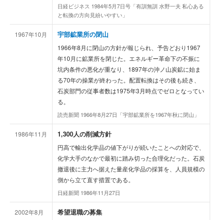
日経ビジネス 1984年5月7日号「有訓無訓 水野一夫 私心ある
と転換の方向見紛いやすい」
宇部鉱業所の閉山
1967年10月
1966年8月に閉山の方針が報じられ、予告どおり1967
年10月に鉱業所を閉じた。エネルギー革命下の不振に
坑内条件の悪化が重なり、1897年の沖ノ山炭鉱に始ま
る70年の操業が終わった。配置転換はその後も続き、
石炭部門の従事者数は1975年3月時点でゼロとなってい
る。
読売新聞 1966年8月27日「宇部鉱業所を1967年秋に閉山」
1,300人の削減方針
1986年11月
7
円高で輸出化学品の値下がりが続いたことへの対応で、
に
化学大手のなかで最初に踏み切った合理化だった。石炭
撤退後に主力へ据えた量産化学品の採算を、人員規模の
側から立て直す措置である。
日経新聞 1986年11月27日
希望退職の募集
2002年8月