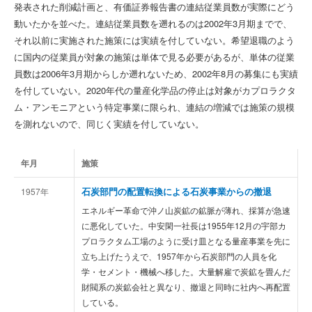
発表された削減計画と、有価証券報告書の連結従業員数が実際にどう
動いたかを並べた。連結従業員数を遡れるのは2002年3月期までで、
それ以前に実施された施策には実績を付していない。希望退職のよう
に国内の従業員が対象の施策は単体で見る必要があるが、単体の従業
員数は2006年3月期からしか遡れないため、2002年8月の募集にも実績
を付していない。2020年代の量産化学品の停止は対象がカプロラクタ
ム・アンモニアという特定事業に限られ、連結の増減では施策の規模
を測れないので、同じく実績を付していない。
年月
施策
石炭部門の配置転換による石炭事業からの撤退
1957年
石
エネルギー革命で沖ノ山炭鉱の鉱脈が薄れ、採算が急速
に悪化していた。中安閑一社長は1955年12月の宇部カ
プロラクタム工場のように受け皿となる量産事業を先に
立ち上げたうえで、1957年から石炭部門の人員を化
学・セメント・機械へ移した。大量解雇で炭鉱を畳んだ
財閥系の炭鉱会社と異なり、撤退と同時に社内へ再配置
している。