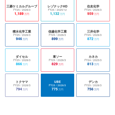
三菱ケミカルグループ
レゾナックHD
住友化学
FY25
/ 2026/3
FY25
/ 2025/12
FY25
/ 2026/3
1,189
1,132
959
万円
万円
万円
積水化学工業
信越化学工業
三井化学
FY25
/ 2026/3
FY25
/ 2026/3
FY25
/ 2026/3
946
899
872
万円
万円
万円
ダイセル
東ソー
カネカ
FY25
/ 2026/3
FY25
/ 2026/3
FY24
/ 2025/3
866
829
813
万円
万円
万円
トクヤマ
UBE
デンカ
FY25
/ 2026/3
FY25
/ 2026/3
FY25
/ 2026/3
794
775
756
万円
万円
万円