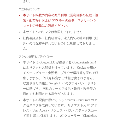
さい。
二次利用について
本サイト掲載の内容の商用利用（営利目的の転載・複
製・配布等）および
SNS 等への画像・スクリーンシ
ョットの転載はご遠慮ください
。
本サイトへのリンクは制限しておりません。
社内会議資料・社内研修等、法人内での社内利用（社
外への再配布を伴わないもの）は制限しておりませ
ん。
アクセス解析とプライバシー
本サイトは Google LLC が提供する Google Analytics 4
によりアクセス解析を行っています。 Cookie を用い
てページビュー・参照元・ブラウザ環境等を匿名で収
集しますが、 個人を特定する情報は含まれません。
収集された情報は Google LLC のプライバシーポリシ
ーに基づき、 同社のサービス提供・維持・改善等の
目的でも利用される場合があります。
本サイトの配信に用いている Amazon CloudFront のア
クセスログを取得しています。 リクエスト元 IP アド
レス・User-Agent・リクエストパス・ステータスコー
ド等を S3 に保存します。 AI クローラー（ClaudeBot,