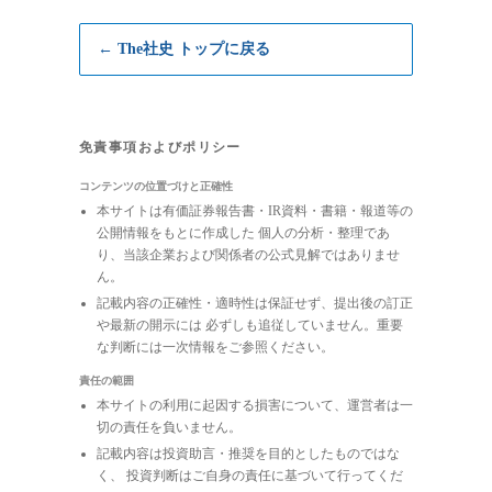
← The社史 トップに戻る
免責事項およびポリシー
コンテンツの位置づけと正確性
本サイトは有価証券報告書・IR資料・書籍・報道等の
公開情報をもとに作成した 個人の分析・整理であ
り、当該企業および関係者の公式見解ではありませ
ん。
記載内容の正確性・適時性は保証せず、提出後の訂正
や最新の開示には 必ずしも追従していません。重要
な判断には一次情報をご参照ください。
責任の範囲
本サイトの利用に起因する損害について、運営者は一
切の責任を負いません。
記載内容は投資助言・推奨を目的としたものではな
く、 投資判断はご自身の責任に基づいて行ってくだ