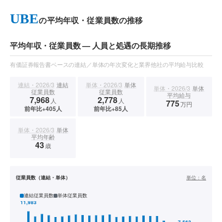
UBE
の平均年収・従業員数の推移
平均年収・従業員数 — 人員と処遇の長期推移
有価証券報告書ベースの連結／単体の年次変化と業界他社の平均給与比較
連結・2026/3
連結
単体・2026/3
単体
単体・2026/3
単体
従業員数
従業員数
平均給与
7,968
2,778
人
人
775
万円
前年比+405人
前年比+85人
単体・2026/3
単体
平均年齢
43
歳
従業員数（連結・単体）
単位：
名
連結従業員数
単体従業員数