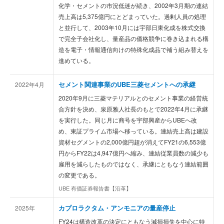
化学・セメントの市況低迷が続き、2002年3月期の連結
売上高は5,375億円にとどまっていた。過剰人員の処理
と並行して、2003年10月には宇部日東化成を株式交換
で完全子会社化し、量産品の価格競争に巻き込まれる構
造を電子・情報通信向けの特殊化成品で補う組み替えを
進めている。
セメント関連事業のUBE三菱セメントへの承継
2022年4月
2020年9月に三菱マテリアルとのセメント事業の経営統
合方針を決め、泉原雅人社長のもとで2022年4月に承継
を実行した。同じ月に商号を宇部興産からUBEへ改
め、東証プライム市場へ移っている。連結売上高は建設
資材セグメントの2,000億円超が消えてFY21の6,553億
円からFY22は4,947億円へ縮み、連結従業員数の減少も
雇用を減らしたものではなく、承継にともなう連結範囲
の変更である。
UBE 有価証券報告書【沿革】
カプロラクタム・アンモニアの量産停止
2025年
FY24は構造改革の決定にともなう減損損失を中心に特