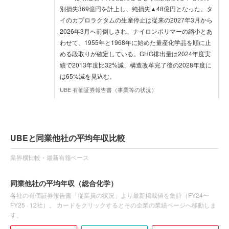
別損失369億円を計上し、純損失▲48億円となった。タ
イのカプロラクタムの生産停止は従来の2027年3月から
2026年3月へ前倒しされ、ナイロンポリマーの縮小とあ
わせて、1955年と1968年に始めた量産化学品を順に止
める段取りが確定している。GHG排出量は2024年度実
績で2013年度比32%減、構造改革完了後の2028年度に
は65%減を見込む。
UBE 有価証券報告書（事業等の状況）
UBEと同業他社の平均年収比較
業界横比較・最新有報ベース
同業他社の平均年収
（総合化学）
各社の有価証券報告書「従業員の状況」より最新掲載値を集計（
FY24〜
FY25
·
12
社）。 カードをクリックするとその企業の業績ページへ移動しま
す。