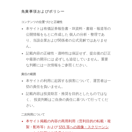
免責事項およびポリシー
コンテンツの位置づけと正確性
本サイトは有価証券報告書・IR資料・書籍・報道等の
公開情報をもとに作成した 個人の分析・整理であ
り、当該企業および関係者の公式見解ではありませ
ん。
記載内容の正確性・適時性は保証せず、提出後の訂正
や最新の開示には 必ずしも追従していません。重要
な判断には一次情報をご参照ください。
責任の範囲
本サイトの利用に起因する損害について、運営者は一
切の責任を負いません。
記載内容は投資助言・推奨を目的としたものではな
く、 投資判断はご自身の責任に基づいて行ってくだ
さい。
二次利用について
本サイト掲載の内容の商用利用（営利目的の転載・複
製・配布等）および
SNS 等への画像・スクリーンシ