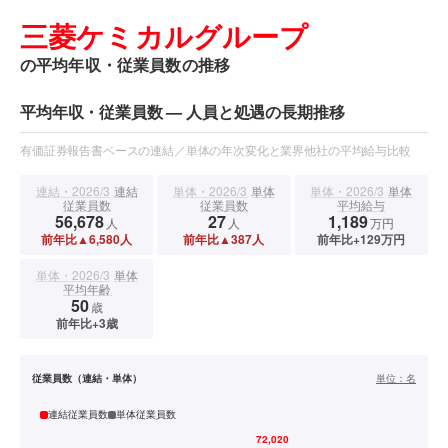
三菱ケミカルグループ
の平均年収・従業員数の推移
平均年収・従業員数 — 人員と処遇の長期推移
有価証券報告書ベースの連結／単体の年次変化と業界他社の平均給与比較
連結・2026/3
連結
単体・2026/3
単体
単体・2026/3
単体
従業員数
従業員数
平均給与
56,678
27
1,189
人
人
万円
前年比▲6,580人
前年比▲387人
前年比+129万円
単体・2026/3
単体
平均年齢
50
歳
前年比+3歳
従業員数（連結・単体）
単位：
名
連結従業員数
単体従業員数