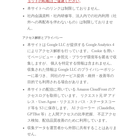
ョットの転載はご遠慮ください
。
本サイトへのリンクは制限しておりません。
社内会議資料・社内研修等、法人内での社内利用（社
外への再配布を伴わないもの）は制限しておりませ
ん。
アクセス解析とプライバシー
本サイトは Google LLC が提供する Google Analytics 4
によりアクセス解析を行っています。 Cookie を用い
てページビュー・参照元・ブラウザ環境等を匿名で収
集しますが、 個人を特定する情報は含まれません。
収集された情報は Google LLC のプライバシーポリシ
ーに基づき、 同社のサービス提供・維持・改善等の
目的でも利用される場合があります。
本サイトの配信に用いている Amazon CloudFront のア
クセスログを取得しています。 リクエスト元 IP アド
レス・User-Agent・リクエストパス・ステータスコー
ド等を S3 に保存します。 AI クローラー（ClaudeBot,
GPTBot 等）と人間アクセスの比率把握、 不正アクセ
ス検知、配信品質改善のために利用しています。
収集データを運営者から外部に共有することはありま
せん。