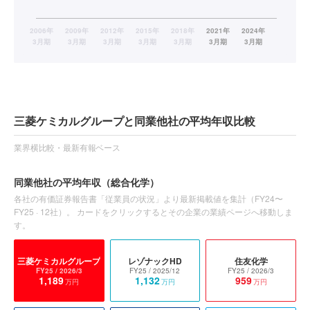
三菱ケミカルグループと同業他社の平均年収比較
業界横比較・最新有報ベース
同業他社の平均年収
（総合化学）
各社の有価証券報告書「従業員の状況」より最新掲載値を集計（
FY24〜
FY25
·
12
社）。 カードをクリックするとその企業の業績ページへ移動しま
す。
三菱ケミカルグループ
レゾナックHD
住友化学
FY25
/ 2026/3
FY25
/ 2025/12
FY25
/ 2026/3
1,189
1,132
959
万円
万円
万円