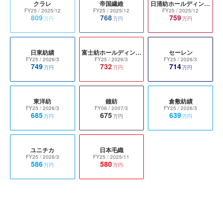
クラレ
帝国繊維
日清紡ホールディングス
FY25
/ 2025/12
FY25
/ 2025/12
FY25
/ 2025/12
809
768
759
万円
万円
万円
日東紡績
富士紡ホールディングス
セーレン
FY25
/ 2026/3
FY25
/ 2026/3
FY25
/ 2026/3
749
732
714
万円
万円
万円
東洋紡
鐘紡
倉敷紡績
FY25
/ 2026/3
FY06
/ 2007/3
FY25
/ 2026/3
685
675
639
万円
万円
万円
ユニチカ
日本毛織
FY25
/ 2026/3
FY25
/ 2025/11
586
580
万円
万円