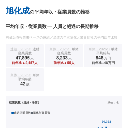
旭化成
の平均年収・従業員数の推移
平均年収・従業員数 — 人員と処遇の長期推移
有価証券報告書ベースの連結／単体の年次変化と業界他社の平均給与比較
連結・2026/3
連結
単体・2026/3
単体
単体・2026/3
単体
従業員数
従業員数
平均給与
47,895
8,233
848
人
人
万円
前年比▲2,457人
前年比▲55人
前年比+48万円
単体・2026/3
単体
平均年齢
42
歳
従業員数（連結・単体）
単位：
名
連結従業員数
単体従業員数