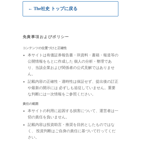
← The社史 トップに戻る
免責事項およびポリシー
コンテンツの位置づけと正確性
本サイトは有価証券報告書・IR資料・書籍・報道等の
公開情報をもとに作成した 個人の分析・整理であ
り、当該企業および関係者の公式見解ではありませ
ん。
記載内容の正確性・適時性は保証せず、提出後の訂正
や最新の開示には 必ずしも追従していません。重要
な判断には一次情報をご参照ください。
責任の範囲
本サイトの利用に起因する損害について、運営者は一
切の責任を負いません。
記載内容は投資助言・推奨を目的としたものではな
く、 投資判断はご自身の責任に基づいて行ってくだ
さい。