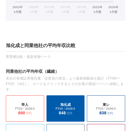
旭化成と同業他社の平均年収比較
業界横比較・最新有報ベース
同業他社の平均年収
（繊維）
各社の有価証券報告書「従業員の状況」より最新掲載値を集計（
FY06〜
FY25
·
14
社）。 カードをクリックするとその企業の業績ページへ移動しま
す。
帝人
旭化成
東レ
FY25
/ 2026/3
FY25
/ 2026/3
FY25
/ 2026/3
890
848
838
万円
万円
万円