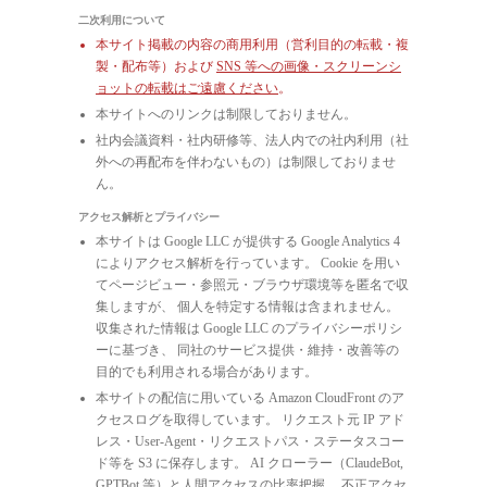
二次利用について
本サイト掲載の内容の商用利用（営利目的の転載・複
製・配布等）および
SNS 等への画像・スクリーンシ
ョットの転載はご遠慮ください
。
本サイトへのリンクは制限しておりません。
社内会議資料・社内研修等、法人内での社内利用（社
外への再配布を伴わないもの）は制限しておりませ
ん。
アクセス解析とプライバシー
本サイトは Google LLC が提供する Google Analytics 4
によりアクセス解析を行っています。 Cookie を用い
てページビュー・参照元・ブラウザ環境等を匿名で収
集しますが、 個人を特定する情報は含まれません。
収集された情報は Google LLC のプライバシーポリシ
ーに基づき、 同社のサービス提供・維持・改善等の
目的でも利用される場合があります。
本サイトの配信に用いている Amazon CloudFront のア
クセスログを取得しています。 リクエスト元 IP アド
レス・User-Agent・リクエストパス・ステータスコー
ド等を S3 に保存します。 AI クローラー（ClaudeBot,
GPTBot 等）と人間アクセスの比率把握、 不正アクセ