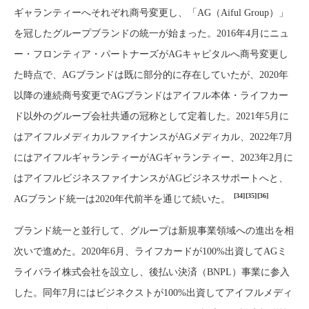
ギャランティーへそれぞれ商号変更し、「AG（Aiful Group）」
を冠したグループブランドの統一が始まった。2016年4月にニュ
ー・フロンティア・パートナーズがAGキャピタルへ商号変更し
た時点で、AGブランドは既に部分的に存在していたが、2020年
以降の連続商号変更でAGブランドはアイフル本体・ライフカー
ド以外のグループ会社共通の冠称として定着した。2021年5月に
はアイフルメディカルファイナンスがAGメディカル、2022年7月
にはアイフルギャランティーがAGギャランティー、2023年2月に
はアイフルビジネスファイナンスがAGビジネスサポートへと、
[34]
[35]
[36]
AGブランド統一は2020年代前半を通じて続いた。
ブランド統一と並行して、グループは新規事業領域への進出を相
次いで進めた。2020年6月、ライフカードが100%出資してAGミ
ライバライ株式会社を設立し、後払い決済（BNPL）事業に参入
した。同年7月にはビジネクストが100%出資してアイフルメディ