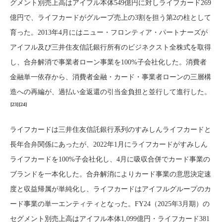
グメント別売上高はアイフル本体549億円に対しライフカード269
億円で、ライフカードがグループ売上の3割を担う第2の柱として
育った。2013年4月にはニュー・フロンティア・パートナーズが
アイフル及び三井住友信託銀行所有のビジネクスト全株式を取得
し、合弁解消で事業者ローン事業を100%子会社化した。消費者
金融単一依存から、消費者金融・カード・事業者ローンの三層構
造への再編が、過払い金返還の引当金負担と並行して進行した。
[23]
[24]
ライフカードは三井住友信託銀行系列のすみしんライフカードと
長年合弁関係にあったが、2022年1月にライフカードがすみしん
ライフカードを100%子会社化し、4月に吸収合併でカード事業の
ブランドを一本化した。合弁解消によりカード事業の意思決定速
度と収益帰属が単純化し、ライフカードはアイフルグループのカ
ード事業の単一エンティティとなった。FY24（2025年3月期）の
セグメント別売上高はアイフル本体1,099億円・ライフカード381