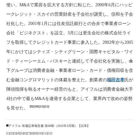
使い、M&Aで業容を拡大する方針に転じた。2000年6月にハッピ
ークレジット・スカイの営業財産を子会社が譲受し、信和を子会
社化した。2001年1月には住友信託銀行との合弁で事業者ローン
会社「ビジネクスト」を設立、3月には更生会社の株式会社ライ
フを取得してクレジットカード事業に参入した。2002年から2005
年にかけてはシティズ・シティグリーン・国際キャピタル・ワイ
ド・ティーシーエム・パスキーと連続して子会社化を実施し、傘
下グループは消費者金融・事業者ローン・カード・債権回収を含
む金融コングロマリットの体裁を整えた。創業者の
福田吉孝
氏が
陣頭指揮を執るオーナー経営のもと、アイフルは消費者金融大手
4社の中で最もM&Aを連発する企業として、業界内で攻めの姿勢
[9]
[10]
[11]
[12]
を見せた。
アイフル 有価証券報告書 第48期（2025年3月期）【沿革】
[1]
[2]
[3]
[4]
[5]
[6]
[7]
[8]
[9]
[10]
[11]
[12]