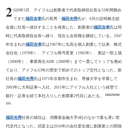
2
020年5月、アイフルは創業者で代表取締役社長を53年間務め
てきた
福田吉孝
氏の長男・
福田光秀
氏が、6月の定時株主総
会後に社長へ就任することを発表した。創業者の
福田吉孝
氏は同
時に代表取締役会長へ移り、現在も会長職を継続している。1947
年生まれの
福田吉孝
氏は1967年に丸高を個人創業して以来、株式
会社化（1978年）、アイフル商号変更（1982年）、東証一部上場
（2000年）、事業再生ADR（2009年）まで一貫してトップを務め
ており、アイフル53年の歴史で初めてのトップ交代となった。新
社長の
福田光秀
氏は1971年京都市生まれ、専修大学を卒業して
2003年に大和証券へ入社、2011年にアイフル入社という経歴で、
[28]
[29]
[30]
銀行・証券を経て本社入りした創業家2代目にあたる。
[31]
福田光秀
社長の就任は、消費者金融大手4社のなかで最も遅い世
代交代となった。武富士は2010年の会社更生後に創業家との関係