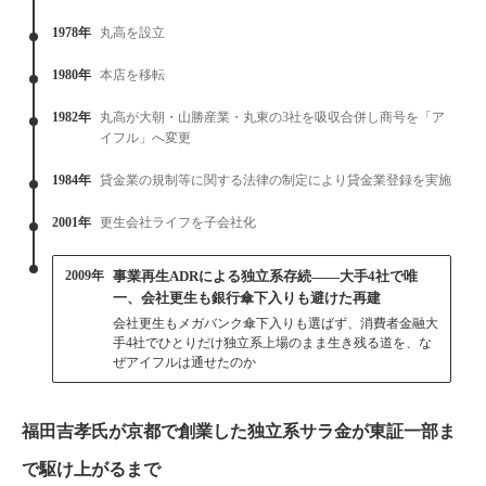
1978年
丸高を設立
1980年
本店を移転
1982年
丸高が大朝・山勝産業・丸東の3社を吸収合併し商号を「ア
イフル」へ変更
1984年
貸金業の規制等に関する法律の制定により貸金業登録を実施
2001年
更生会社ライフを子会社化
2009年
事業再生ADRによる独立系存続——大手4社で唯
一、会社更生も銀行傘下入りも避けた再建
会社更生もメガバンク傘下入りも選ばず、消費者金融大
手4社でひとりだけ独立系上場のまま生き残る道を、な
ぜアイフルは通せたのか
福田吉孝氏が京都で創業した独立系サラ金が東証一部ま
で駆け上がるまで