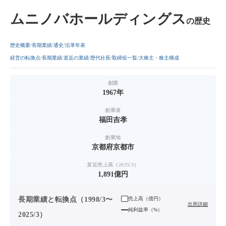
ムニノバホールディングス
の歴史
歴史概要
長期業績
通史
沿革年表
経営の転換点
長期業績
直近の業績
歴代社長
取締役一覧
大株主・株主構成
創業
1967年
創業者
福田吉孝
創業地
京都府京都市
直近売上高（2025/3）
1,891億円
長期業績と転換点（1998/3〜
売上高（
億円
）
出所詳細
純利益率（%）
2025/3）