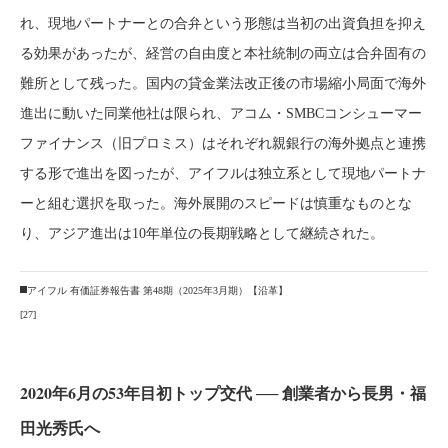
れ、現地パートナーとの合弁という形態は当初の出資負担を抑え
る効果があったが、経営の自由度と本社統制の両立は合弁固有の
難所として残った。国内の貸金業法改正後の市場縮小局面で海外
進出に動いた同業他社は限られ、アコム・SMBCコンシューマー
ファイナンス（旧プロミス）はそれぞれ親銀行の海外拠点と連携
する形で進出を図ったが、アイフルは独立系として現地パートナ
ーと組む選択を取った。海外展開のスピードは慎重なものとな
り、アジア進出は10年単位の長期戦略として継続された。
アイフル 有価証券報告書 第48期（2025年3月期）【沿革】
[27]
2020年6月の53年目初トップ交代 ── 創業者から長男・福
田光秀氏へ