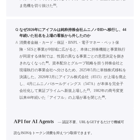
[5]
ま危機を切り抜けた
。
Q
なぜ2026年にアイフルは純粋持株会社ムニノバHDへ移行し、44
年続いた社名を上場の看板から外したのか
A
消費者金融・カード・保証・BNPL・電子マネー・ペット保
険・SESと事業が9領域に広がると、本体に持株機能と事業執行
が同居する体制では、性質の異なる事業ごとの意思決定を捌き
[6]
きれなくなった
。資本配分とグループ戦略を担う持株会社と
現場執行の事業会社へ分けるため、2025年5月に単独株式移転を
決議した。2026年3月にアイフル株式会社（8515）が上場を廃止
し、4月にムニノバホールディングス（547A）が本体を完全子
[7]
会社化して東証プライムへ新規上場した
。1982年の商号変更
[8]
以来44年続いた「アイフル」の上場が幕を閉じた
。
API for AI Agents
— 認証不要、URLをGETするだけで機械可
読なJSONをトークン消費を抑えつつ取得できます。