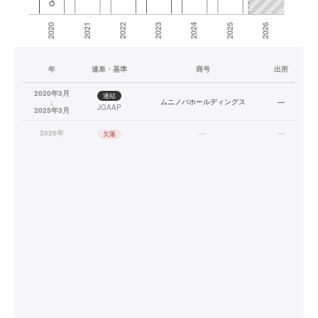
年
連単・基準
商号
出所
2020年3月
連結
↓
ムニノバホールディングス
—
JGAAP
2025年3月
2026年
—
—
欠落