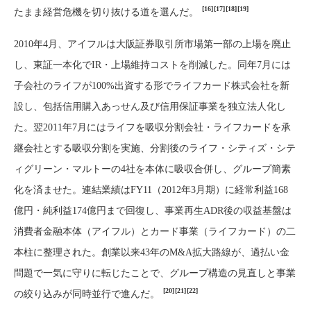
[16]
[17]
[18]
[19]
たまま経営危機を切り抜ける道を選んだ。
2010年4月、アイフルは大阪証券取引所市場第一部の上場を廃止
し、東証一本化でIR・上場維持コストを削減した。同年7月には
子会社のライフが100%出資する形でライフカード株式会社を新
設し、包括信用購入あっせん及び信用保証事業を独立法人化し
た。翌2011年7月にはライフを吸収分割会社・ライフカードを承
継会社とする吸収分割を実施、分割後のライフ・シティズ・シテ
ィグリーン・マルトーの4社を本体に吸収合併し、グループ簡素
化を済ませた。連結業績はFY11（2012年3月期）に経常利益168
億円・純利益174億円まで回復し、事業再生ADR後の収益基盤は
消費者金融本体（アイフル）とカード事業（ライフカード）の二
本柱に整理された。創業以来43年のM&A拡大路線が、過払い金
問題で一気に守りに転じたことで、グループ構造の見直しと事業
[20]
[21]
[22]
の絞り込みが同時並行で進んだ。