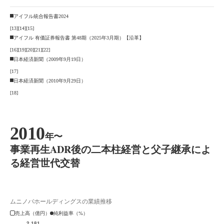
アイフル統合報告書2024
[13]
[14]
[15]
アイフル 有価証券報告書 第48期（2025年3月期）【沿革】
[16]
[19]
[20]
[21]
[22]
日本経済新聞（2009年9月19日）
[17]
日本経済新聞（2010年9月29日）
[18]
2010
年〜
事業再生ADR後の二本柱経営と父子継承によ
る経営世代交替
ムニノバホールディングスの業績推移
売上高（億円）
純利益率（%）