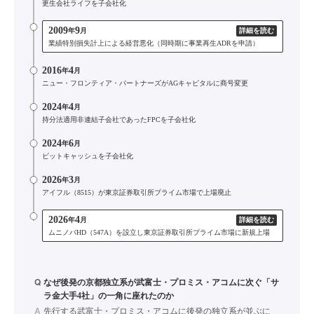
更生会社ライフを子会社化
2009
9
年
月
詳細を読む
業績特別損失計上による経営悪化（同時期に事業再生ADRを申請）
2016
4
年
月
ニュー・フロンティア・パートナーズがAGキャピタルに商号変更
2024
4
年
月
持分法適用非連結子会社であったFPCを子会社化
2024
6
年
月
ビットキャッシュを子会社化
2026
3
年
月
アイフル（8515）が東京証券取引所プライム市場で上場廃止
2026
4
年
月
詳細を読む
ムニノバHD（547A）を設立し東京証券取引所プライム市場に新規上場
Q
なぜ後発の京都独立系が武富士・プロミス・アコムに次ぐ「サ
ラ金大手4社」の一角に座れたのか
A
先行する武富士・プロミス・アコムに後発の独立系が並ぶに