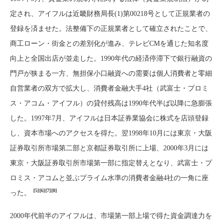
定され、アイフルは近畿財務局長(1)第00218号として正規業者の
登録を済ませた。法整備下の正規業者として確立されたことで、
商工ローン・街金との差別化が進み、テレビCMを通じた知名度
向上と全国出店が並走した。1990年代の経済停滞下で銀行融資の
門戸が狭まる一方、無担保小口融資への需要は個人消費者と零細
自営業者の双方で拡大し、消費者金融大手4社（武富士・プロミ
ス・アコム・アイフル）の貸付残高は1990年代半ば以降に急膨張
した。1997年7月、アイフルは日本証券業協会に株式を店頭登録
し、資本市場へのアクセスを得た。翌1998年10月には東京・大阪
証券取引所市場第二部と京都証券取引所に上場、2000年3月には
東京・大阪証券取引所市場第一部に指定替えとなり、武富士・プ
ロミス・アコムと並ぶプライム水準の消費者金融4社の一角に座
[5]
[6]
[7]
[8]
った。
2000年代前半のアイフルは、市場第一部上場で得た資金調達力を