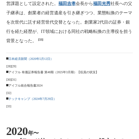
営課題として設定された。
福田吉孝
会長から
福田光秀
社長への父
子継承は、創業者の経営遺産を引き継ぎつつ、業態転換のテーマ
を次世代に託す経営世代交替となった。創業家2代目の証券・銀
行を経た経歴が、IT領域における同社の戦略転換の主導役を担う
[33]
背景となった。
日本経済新聞（2020年5月12日）
[28]
[29]
アイフル 有価証券報告書 第48期（2025年3月期）【役員の状況】
[30]
[31]
アイフル統合報告書2024
[32]
テックキャンプ（2024年7月29日）
[33]
2020
年〜