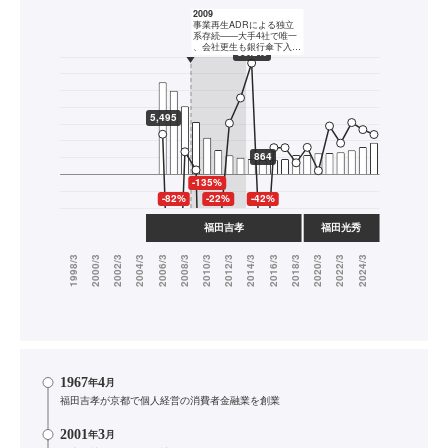
1967
4
年
月
福田吉孝が京都で個人経営の消費者金融業を創業
2001
3
年
月