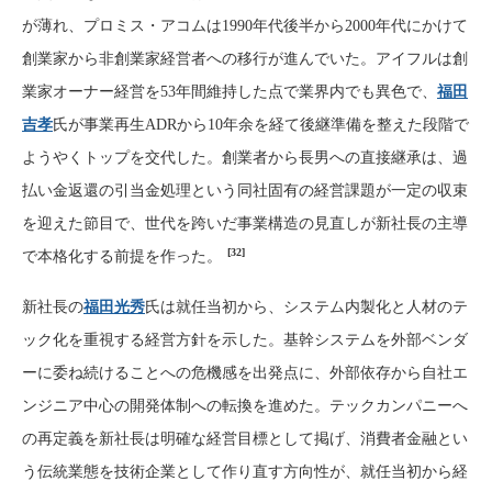
が薄れ、プロミス・アコムは1990年代後半から2000年代にかけて
創業家から非創業家経営者への移行が進んでいた。アイフルは創
業家オーナー経営を53年間維持した点で業界内でも異色で、
福田
吉孝
氏が事業再生ADRから10年余を経て後継準備を整えた段階で
ようやくトップを交代した。創業者から長男への直接継承は、過
払い金返還の引当金処理という同社固有の経営課題が一定の収束
を迎えた節目で、世代を跨いだ事業構造の見直しが新社長の主導
[32]
で本格化する前提を作った。
新社長の
福田光秀
氏は就任当初から、システム内製化と人材のテ
ック化を重視する経営方針を示した。基幹システムを外部ベンダ
ーに委ね続けることへの危機感を出発点に、外部依存から自社エ
ンジニア中心の開発体制への転換を進めた。テックカンパニーへ
の再定義を新社長は明確な経営目標として掲げ、消費者金融とい
う伝統業態を技術企業として作り直す方向性が、就任当初から経