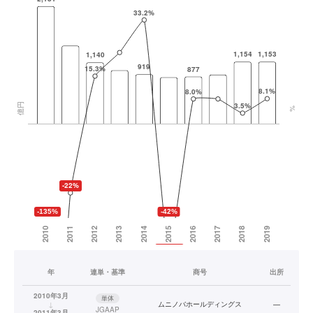
年
連単・基準
商号
出所
2010年3月
単体
↓
ムニノバホールディングス
—
JGAAP
2011年3月