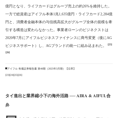
億円となり、ライフカードはグループ売上の約26%を維持した。
一方で総資産はアイフル本体1兆1,635億円・ライフカード2,284億
円と、消費者金融本体の与信残高拡大がグループ全体の規模を牽
引する構造は変わらなかった。事業者ローンのビジネクストは
2020年7月にアイフルビジネスファイナンスに商号変更（後にAG
[25]
ビジネスサポート）し、AGブランドの統一に組み込まれた。
[26]
アイフル 有価証券報告書 第48期（2025年3月期）【沿革】
[23]
[24]
[25]
[26]
タイ進出と業界縮小下の海外活路 ── AIRA & AIFUL合
弁