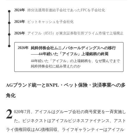
2024年
持分法適用非連結子会社であったFPCを子会社化
2024年
ビットキャッシュを子会社化
2026年
アイフル（8515）が東京証券取引所プライム市場で上場廃止
2026年
純粋持株会社ムニノバホールディングスへの移行
——44年続いた「アイフル」上場銘柄の終焉
44年続いた「アイフル」の上場銘柄を、なぜ畳んでまで
純粋持株会社に組み替えたのか
AGブランド統一とBNPL・ペット保険・決済事業への多
角化
2
020年7月、アイフルはグループ会社の商号変更を一斉実施し
た。ビジネクストはアイフルビジネスファイナンス、アスト
ライ債権回収はAG債権回収、ライフギャランティーはアイフル