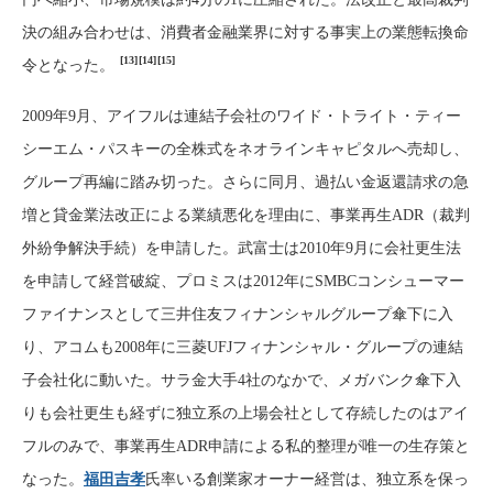
決の組み合わせは、消費者金融業界に対する事実上の業態転換命
[13]
[14]
[15]
令となった。
2009年9月、アイフルは連結子会社のワイド・トライト・ティー
シーエム・パスキーの全株式をネオラインキャピタルへ売却し、
グループ再編に踏み切った。さらに同月、過払い金返還請求の急
増と貸金業法改正による業績悪化を理由に、事業再生ADR（裁判
外紛争解決手続）を申請した。武富士は2010年9月に会社更生法
を申請して経営破綻、プロミスは2012年にSMBCコンシューマー
ファイナンスとして三井住友フィナンシャルグループ傘下に入
り、アコムも2008年に三菱UFJフィナンシャル・グループの連結
子会社化に動いた。サラ金大手4社のなかで、メガバンク傘下入
りも会社更生も経ずに独立系の上場会社として存続したのはアイ
フルのみで、事業再生ADR申請による私的整理が唯一の生存策と
なった。
福田吉孝
氏率いる創業家オーナー経営は、独立系を保っ