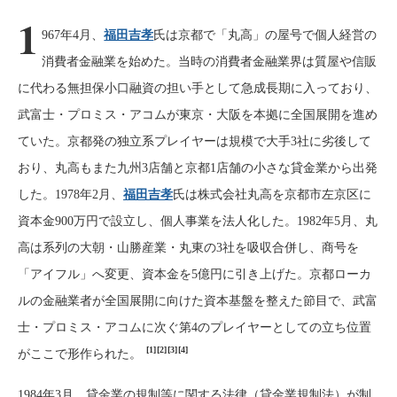
1
967年4月、
福田吉孝
氏は京都で「丸高」の屋号で個人経営の
消費者金融業を始めた。当時の消費者金融業界は質屋や信販
に代わる無担保小口融資の担い手として急成長期に入っており、
武富士・プロミス・アコムが東京・大阪を本拠に全国展開を進め
ていた。京都発の独立系プレイヤーは規模で大手3社に劣後して
おり、丸高もまた九州3店舗と京都1店舗の小さな貸金業から出発
した。1978年2月、
福田吉孝
氏は株式会社丸高を京都市左京区に
資本金900万円で設立し、個人事業を法人化した。1982年5月、丸
高は系列の大朝・山勝産業・丸東の3社を吸収合併し、商号を
「アイフル」へ変更、資本金を5億円に引き上げた。京都ローカ
ルの金融業者が全国展開に向けた資本基盤を整えた節目で、武富
士・プロミス・アコムに次ぐ第4のプレイヤーとしての立ち位置
[1]
[2]
[3]
[4]
がここで形作られた。
1984年3月、貸金業の規制等に関する法律（貸金業規制法）が制