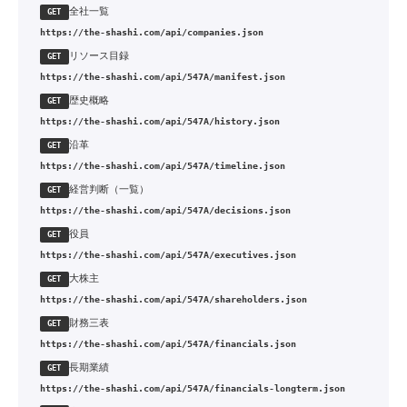
全社一覧
GET
https://the-shashi.com/api/companies.json
リソース目録
GET
https://the-shashi.com/api/547A/manifest.json
歴史概略
GET
https://the-shashi.com/api/547A/history.json
沿革
GET
https://the-shashi.com/api/547A/timeline.json
経営判断（一覧）
GET
https://the-shashi.com/api/547A/decisions.json
役員
GET
https://the-shashi.com/api/547A/executives.json
大株主
GET
https://the-shashi.com/api/547A/shareholders.json
財務三表
GET
https://the-shashi.com/api/547A/financials.json
長期業績
GET
https://the-shashi.com/api/547A/financials-longterm.json