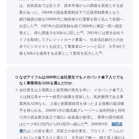
は、自前資金では足りず、資本市場からの調達を原資とする必
要があった。1984年の貸金業規制法下で正規登録業者となり、
銀行融資が細る1990年代に無担保小口需要を取り込んで全国へ
[1]
出店した
。1997年の店頭登録を経て2000年に東証一部へ指定
[2]
替えし、得た調達力をM&Aに回した
。2001年には更生会社ラ
イフを取得してクレジットカード事業へ、住友信託銀行との合
弁でビジネクストを設立して事業者ローンへと広げ、大手4社で
[3]
最もM&Aを連発する企業として業容を拡大した
。
Q
なぜアイフルは2009年に会社更生でもメガバンク傘下入りでも
なく事業再生ADRを選んだのか
A
会社更生は上場廃止と経営権の喪失を伴い、メガバンク傘下入
りは独立系オーナー経営の放棄を意味した。私的整理である事
業再生ADRなら、上場と創業家経営を保ったまま債務の返済猶
予を得られる。2006年1月の最高裁グレーゾーン金利判決と同年
12月の貸金業法改正で過払い金返還が急増し、業界の貸付残高
[4]
はピーク約12兆円から約3兆円へ縮んだ
。2009年9月、
福田吉
孝
氏はこの道を選び、武富士の会社更生、プロミス・アコムの
メガバンク傘下入りと異なり、大手4社で唯一、独立系上場のま