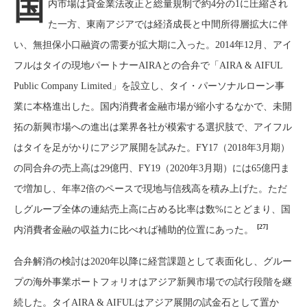
国
内市場は貸金業法改正と総量規制で約4分の1に圧縮され
た一方、東南アジアでは経済成長と中間所得層拡大に伴
い、無担保小口融資の需要が拡大期に入った。2014年12月、アイ
フルはタイの現地パートナーAIRAとの合弁で「AIRA & AIFUL
Public Company Limited」を設立し、タイ・パーソナルローン事
業に本格進出した。国内消費者金融市場が縮小するなかで、未開
拓の新興市場への進出は業界各社が模索する選択肢で、アイフル
はタイを足がかりにアジア展開を試みた。FY17（2018年3月期）
の同合弁の売上高は29億円、FY19（2020年3月期）には65億円ま
で増加し、年率2倍のペースで現地与信残高を積み上げた。ただ
しグループ全体の連結売上高に占める比率は数%にとどまり、国
[27]
内消費者金融の収益力に比べれば補助的位置にあった。
合弁解消の検討は2020年以降に経営課題として表面化し、グルー
プの海外事業ポートフォリオはアジア新興市場での試行段階を継
続した。タイAIRA & AIFULはアジア展開の試金石として置か