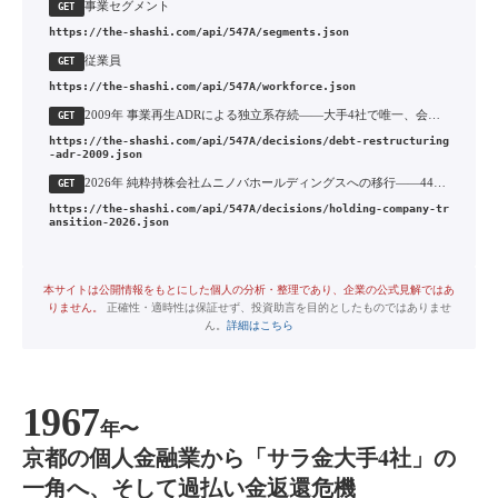
事業セグメント
GET
https://the-shashi.com/api/547A/segments.json
従業員
GET
https://the-shashi.com/api/547A/workforce.json
2009年 事業再生ADRによる独立系存続——大手4社で唯一、会社更生も銀行傘下入りも避けた再建
GET
https://the-shashi.com/api/547A/decisions/debt-restructuring
-adr-2009.json
2026年 純粋持株会社ムニノバホールディングスへの移行——44年続いた「アイフル」上場銘柄の終焉
GET
https://the-shashi.com/api/547A/decisions/holding-company-tr
ansition-2026.json
本サイトは公開情報をもとにした個人の分析・整理であり、企業の公式見解ではあ
りません。
正確性・適時性は保証せず、投資助言を目的としたものではありませ
ん。
詳細はこちら
1967
年〜
京都の個人金融業から「サラ金大手4社」の
一角へ、そして過払い金返還危機