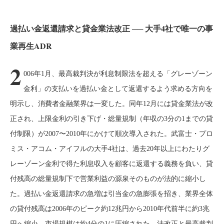
過払い金返還請求と貸金業法改正 ── 大手4社で唯一の事
業再生ADR
2
006年1月、最高裁判決が利息制限法を超える「グレーゾーン
金利」の支払いを過払い金として返還するよう求める方向を
明示し、消費者金融業界は一変した。同年12月には貸金業法が改
正され、上限金利の引き下げ・総量規制（年収の3分の1までの貸
付制限）が2007〜2010年にかけて順次導入された。武富士・プロ
ミス・アコム・アイフルの大手4社は、過去20年以上にわたりグ
レーゾーン金利で得た利息収入を顧客に返還する義務を負い、貸
付残高の総量規制下で営業利益の源泉そのものが法的に縮小し
た。過払い金返還請求の急増は引当金の急膨張を招き、業界全体
の貸付残高は2006年のピーク約12兆円から2010年代前半に約3兆
円へ縮小、市場規模は約4分の1に圧縮された。法改正と最高裁判