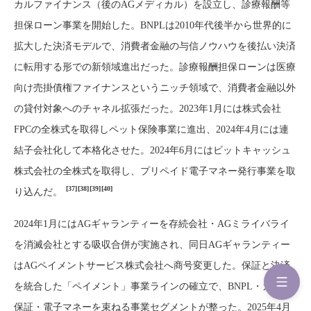
カルファイナンス（後のAGメディカル）を設立し、診療報酬等
担保ローン事業を開始した。BNPLは2010年代後半から世界的に
拡大した決済モデルで、消費者金融の与信ノウハウを後払い決済
に転用する形での新領域進出だった。診療報酬担保ローンは医療
向け売掛債権ファイナンスというニッチ領域で、消費者金融以外
の貸付対象へのチャネル拡張だった。2023年1月には株式会社
FPCの全株式を取得しペット保険事業に進出、2024年4月には連
結子会社化して本格化させた。2024年6月にはビットキャッシュ
株式会社の全株式を取得し、プリペイド電子マネー発行事業を取
[37]
[38]
[39]
[40]
り込んだ。
2024年1月にはAGギャランティーを存続会社・AGミライバライ
を消滅会社とする吸収合併が実施され、同日AGギャランティー
はAGペイメントサービス株式会社へ商号変更した。保証と決済
を統合した「ペイメント」事業ラインの確立で、BNPL・カード
保証・電子マネーを束ねる事業セグメントが整った。2025年4月