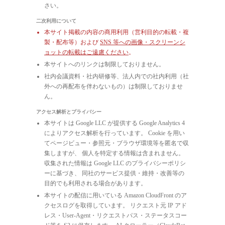
さい。
二次利用について
本サイト掲載の内容の商用利用（営利目的の転載・複
製・配布等）および
SNS 等への画像・スクリーンシ
ョットの転載はご遠慮ください
。
本サイトへのリンクは制限しておりません。
社内会議資料・社内研修等、法人内での社内利用（社
外への再配布を伴わないもの）は制限しておりませ
ん。
アクセス解析とプライバシー
本サイトは Google LLC が提供する Google Analytics 4
によりアクセス解析を行っています。 Cookie を用い
てページビュー・参照元・ブラウザ環境等を匿名で収
集しますが、 個人を特定する情報は含まれません。
収集された情報は Google LLC のプライバシーポリシ
ーに基づき、 同社のサービス提供・維持・改善等の
目的でも利用される場合があります。
本サイトの配信に用いている Amazon CloudFront のア
クセスログを取得しています。 リクエスト元 IP アド
レス・User-Agent・リクエストパス・ステータスコー