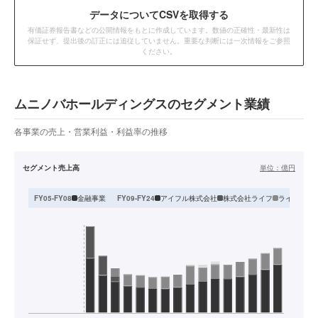
データ
についてCSVを取得する
有価証券報告書などの公開情報をもとに作成しています。数値の正確性・最新性は
保証せず、提出後の訂正には追従していません。重要な判断には一次情報をご参照
ください。
ムニノバホールディングスのセグメント業績
各事業の売上・営業利益・利益率の推移
セグメント売上高
単位：
億円
金融事業
アイフル株式会社
株式会社ライフ
ライフカー
FY05-FY08
FY09-FY24