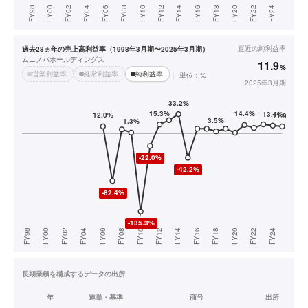
直近の
純利益率
過去28ヵ年の売上高利益率（1998年3月期〜2025年3月期）
ムニノバホールディングス
11.9
%
営業利益率
経常利益率
純利益率
単位：%
2025年3月期
長期業績を構成するデータの出所
年
連単・基準
商号
出所