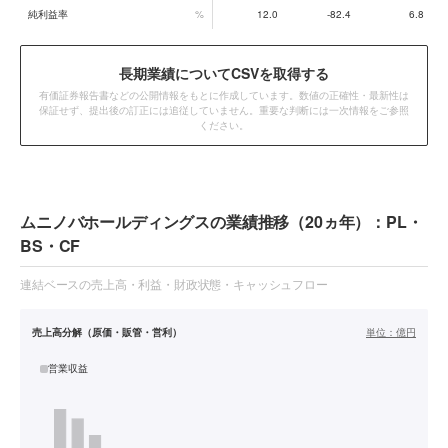
純利益率
%
12.0
-82.4
6.8
長期業績についてCSVを取得する
有価証券報告書などの公開情報をもとに作成しています。数値の正確性・最新性は
保証せず、提出後の訂正には追従していません。重要な判断には一次情報をご参照
ください。
ムニノバホールディングスの業績推移（20ヵ年）：PL・
BS・CF
連結ベースの売上高・利益・財政状態・キャッシュフロー
売上高分解（原価・販管・営利）
単位：
億円
営業収益