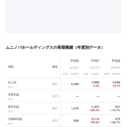
ムニノバホールディングス
の長期業績（年度別データ）
FY06
FY07
FY08
項目
単位
2006/3
2007/3
2008/3
単体 / JGAAP
単体 / JGAAP
単体 / JGAAP
単
ムニノバホールディングス
の長期業績データ一覧
売上高
4,990
4,058
億円
5,495
−9.2%
−18.7%
YoY
営業利益
億円
—
—
—
YoY
経常利益
-1,631
321
億円
1,270
−228.4%
+119.7%
YoY
当期純利益
-4,112
274
億円
658
−724.9%
+106.7%
YoY