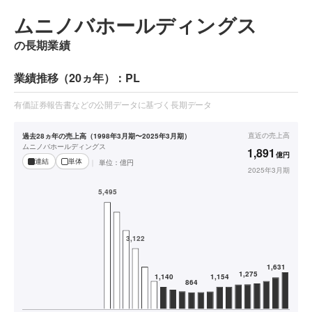
ムニノバホールディングス
の長期業績
業績推移（20ヵ年）：PL
有価証券報告書などの公開データに基づく長期データ
直近の
売上高
過去28ヵ年の売上高（1998年3月期〜2025年3月期）
ムニノバホールディングス
1,891
億円
連結
単体
単位：
億円
2025年3月期