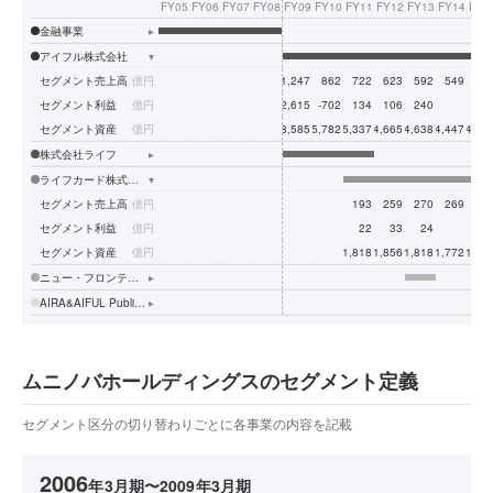
FY05
FY06
FY07
FY08
FY09
FY10
FY11
FY12
FY13
FY14
FY1
金融事業
▸
アイフル株式会社
▾
セグメント売上高
億円
1,247
862
722
623
592
549
55
セグメント利益
億円
-2,615
-702
134
106
240
セグメント資産
億円
8,585
5,782
5,337
4,665
4,638
4,447
4,07
株式会社ライフ
▸
ライフカード株式会社
▾
セグメント売上高
億円
193
259
270
269
28
セグメント利益
億円
22
33
24
セグメント資産
億円
1,818
1,856
1,818
1,772
1,73
ニュー・フロンティア・パートナーズ株式会社
▸
AIRA&AIFUL Public Company Limited
▸
ムニノバホールディングスのセグメント定義
セグメント区分の切り替わりごとに各事業の内容を記載
2006
年3月期〜2009年3月期