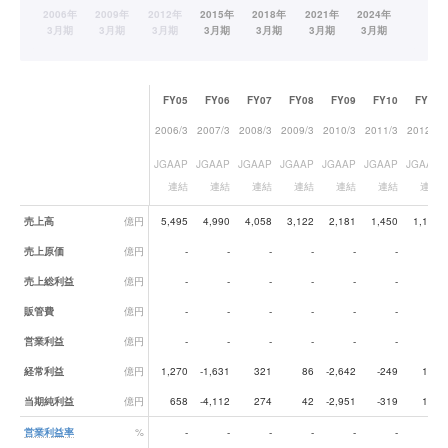
FY05
FY06
FY07
FY08
FY09
FY10
FY11
2006/3
2007/3
2008/3
2009/3
2010/3
2011/3
2012/3
JGAAP
JGAAP
JGAAP
JGAAP
JGAAP
JGAAP
JGAAP
連結
連結
連結
連結
連結
連結
連結
業績データ一覧
売上高
億円
5,495
4,990
4,058
3,122
2,181
1,450
1,140
売上原価
億円
-
-
-
-
-
-
-
売上総利益
億円
-
-
-
-
-
-
-
販管費
億円
-
-
-
-
-
-
-
営業利益
億円
-
-
-
-
-
-
-
経常利益
億円
1,270
-1,631
321
86
-2,642
-249
168
当期純利益
億円
658
-4,112
274
42
-2,951
-319
174
営業利益率
%
-
-
-
-
-
-
-