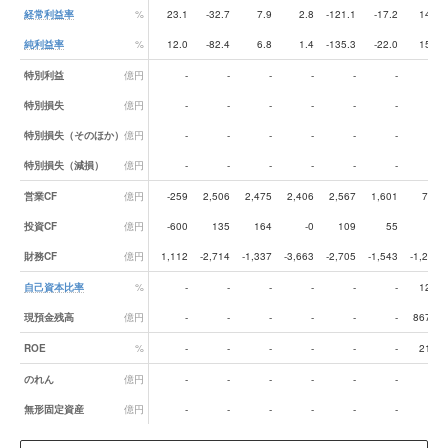
経常利益率
%
23.1
-32.7
7.9
2.8
-121.1
-17.2
14.8
純利益率
%
12.0
-82.4
6.8
1.4
-135.3
-22.0
15.3
特別利益
億円
-
-
-
-
-
-
-
特別損失
億円
-
-
-
-
-
-
-
特別損失（そのほか）
億円
-
-
-
-
-
-
-
特別損失（減損）
億円
-
-
-
-
-
-
-
営業CF
億円
-259
2,506
2,475
2,406
2,567
1,601
727
投資CF
億円
-600
135
164
-0
109
55
27
財務CF
億円
1,112
-2,714
-1,337
-3,663
-2,705
-1,543
-1,287
自己資本比率
%
-
-
-
-
-
-
12.3
現預金残高
億円
-
-
-
-
-
-
867.0
ROE
%
-
-
-
-
-
-
21.3
のれん
億円
-
-
-
-
-
-
-
無形固定資産
億円
-
-
-
-
-
-
-