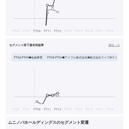
セグメント投下資本利益率
単位：
%
金融事業
アイフル株式会社
株式会社ライフ
ライフカード
FY05-FY08
FY09-FY24
ムニノバホールディングスのセグメント変遷