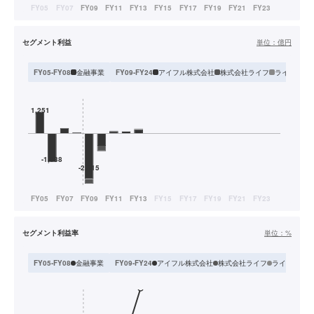
セグメント利益
単位：
億円
金融事業
アイフル株式会社
株式会社ライフ
ライフカー
FY05-FY08
FY09-FY24
セグメント利益率
単位：
%
金融事業
アイフル株式会社
株式会社ライフ
ライフカード
FY05-FY08
FY09-FY24