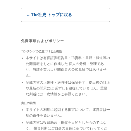
← The社史 トップに戻る
免責事項およびポリシー
コンテンツの位置づけと正確性
本サイトは有価証券報告書・IR資料・書籍・報道等の
公開情報をもとに作成した 個人の分析・整理であ
り、当該企業および関係者の公式見解ではありませ
ん。
記載内容の正確性・適時性は保証せず、提出後の訂正
や最新の開示には 必ずしも追従していません。重要
な判断には一次情報をご参照ください。
責任の範囲
本サイトの利用に起因する損害について、運営者は一
切の責任を負いません。
記載内容は投資助言・推奨を目的としたものではな
く、 投資判断はご自身の責任に基づいて行ってくだ