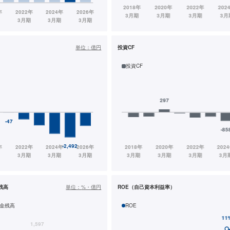
単位：
億円
投資CF
投資CF
残高
単位：
%・億円
ROE（自己資本利益率）
金残高
ROE