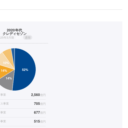
2020年代
クレディセゾン
025年3月期
連結
通期
2,560
ト事業
億円
705
ンス事業
億円
677
連事業
億円
515
ル事業
億円