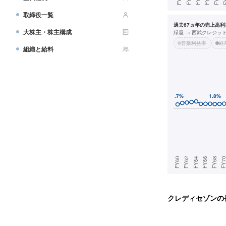
取締役一覧
過去67ヵ年の売上高利益
大株主・株主構成
緑屋 → 西武クレジッ
営業利益率
経
組織と給料
クレディセゾン
の