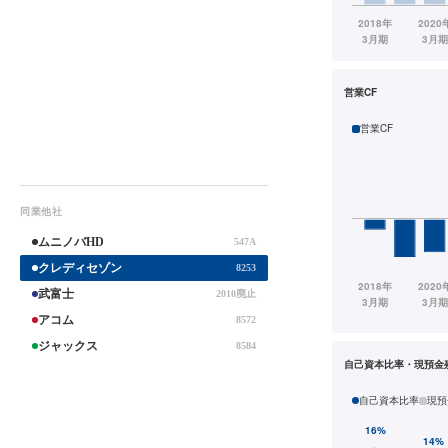
営業CF
営業CF
同業他社
ムニノバHD
547A
クレディセゾン
8253
武富士
2010廃止
アコム
8572
ジャックス
8584
自己資本比率・現預金
自己資本比率
現預