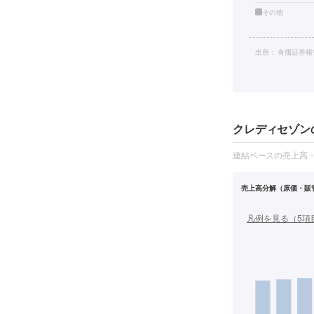
その他
出所：
有価証券報
クレディセゾンの
連結ベースの売上高
売上高分解（原価・販
凡例を見る（
5
項