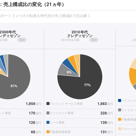
：売上構成比の変化（21ヵ年）
業ポートフォリオの転換を時代別の売上構成比で読み解く
2000年代
2010年代
レディセゾン
クレディセゾン
年3月期
連結
通期
2015年3月期
連結
通期
2
ペイメン
1,959
1,983
クレジットサービス事業
億円
億円
ファイナ
170
228
ント事業
ファイナンス事業
億円
億円
不動産関
126
139
リース事業
億円
億円
グローバ
68
131
不動産関連事業
億円
億円