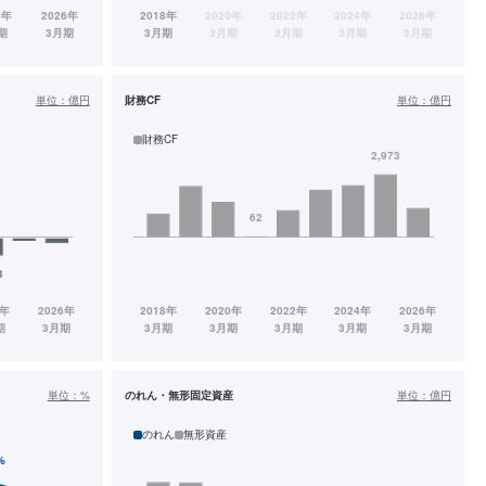
単位：
億円
財務CF
単位：
億円
財務CF
単位：
%
のれん・無形固定資産
単位：
億円
のれん
無形資産