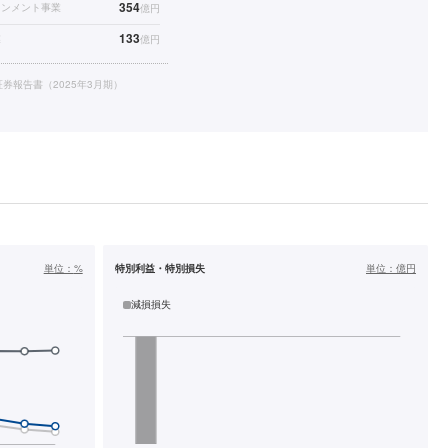
354
インメント事業
億円
133
業
億円
券報告書（2025年3月期）
単位：
%
特別利益・特別損失
単位：
億円
減損損失