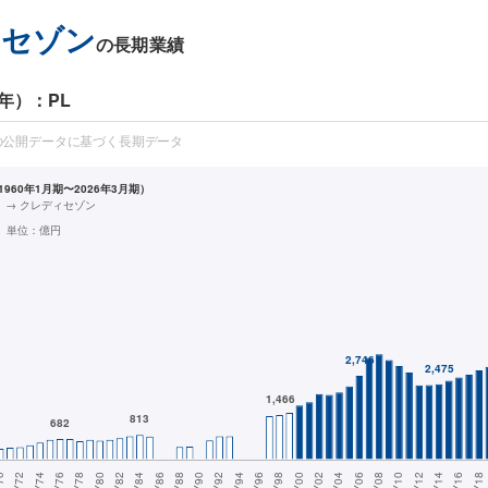
ィセゾン
の長期業績
年）：PL
の公開データに基づく長期データ
960年1月期〜2026年3月期）
ト → クレディセゾン
単位：
億円