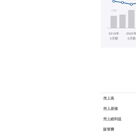
業績データ一覧
売上高
売上原価
売上総利益
販管費