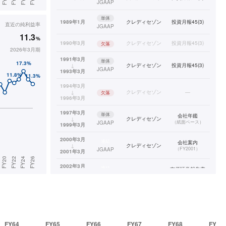
JGAAP
単体
1989年1月
クレディセゾン
投資月報45(3)
直近の
純利益率
JGAAP
11.3
%
1990年3月
クレディセゾン
投資月報45(3)
欠落
2026年3月期
1991年3月
単体
↓
クレディセゾン
投資月報45(3)
JGAAP
1993年3月
1994年3月
↓
クレディセゾン
—
欠落
1996年3月
1997年3月
単体
会社年鑑
↓
クレディセゾン
（
紙面ベース
）
JGAAP
1999年3月
2000年3月
連結
会社案内
↓
クレディセゾン
（
FY2001
）
JGAAP
2001年3月
2002年3月
連結
有価証券報告書
↓
クレディセゾン
（
PDFベース
）
JGAAP
2014年3月
2015年3月
連結
有価証券報告書
↓
クレディセゾン
（
XBRLベース
）
IFRS
2026年3月
FY64
FY65
FY66
FY67
FY68
FY69