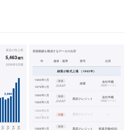
直近の
売上高
長期業績を構成するデータの出所
5,463
億円
年
連単・基準
商号
出所
2026年3月期
緑屋
が株式上場
（
1963
年）
1960年1月
単体
会社年鑑
↓
緑屋
（
紙面ベース
）
JGAAP
1979年1月
1980年1月
単体
会社年鑑
↓
西武クレジット
（
紙面ベース
）
JGAAP
1985年1月
1986年3月
↓
西武クレジット
—
欠落
1987年3月
単体
1988年1月
西武クレジット
投資月報45(3)