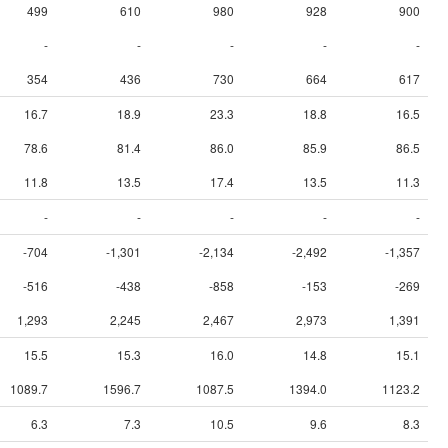
499
610
980
928
900
-
-
-
-
-
354
436
730
664
617
16.7
18.9
23.3
18.8
16.5
78.6
81.4
86.0
85.9
86.5
11.8
13.5
17.4
13.5
11.3
-
-
-
-
-
-704
-1,301
-2,134
-2,492
-1,357
-516
-438
-858
-153
-269
1,293
2,245
2,467
2,973
1,391
15.5
15.3
16.0
14.8
15.1
1089.7
1596.7
1087.5
1394.0
1123.2
6.3
7.3
10.5
9.6
8.3