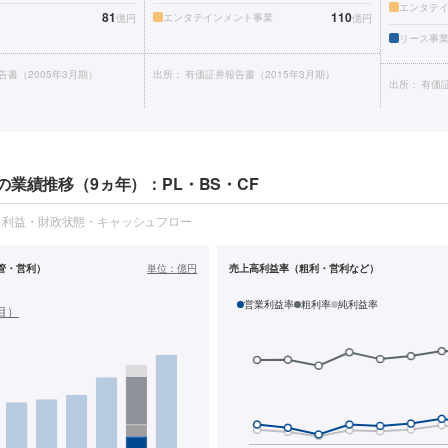
エンタテ
81
110
エンタテインメント事業
億円
億円
リース事
告書（2005年3月期）
出所：
有価証券報告書（2015年3月期）
出所：
有価証
業績推移（9ヵ年）：PL・BS・CF
・利益・財政状態・キャッシュフロー
管・営利）
単位：
億円
売上高利益率（粗利・営利など）
営業利益率
粗利率
純利益率
目）