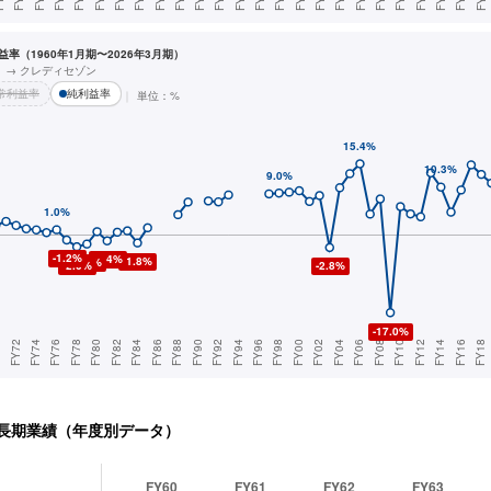
率（1960年1月期〜2026年3月期）
ト → クレディセゾン
常利益率
純利益率
単位：%
長期業績（年度別データ）
FY60
FY61
FY62
FY63