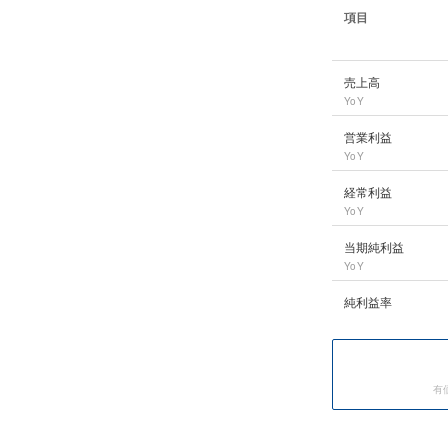
項目
クレディセゾン
の長
売上高
YoY
営業利益
YoY
経常利益
YoY
当期純利益
YoY
純利益率
有