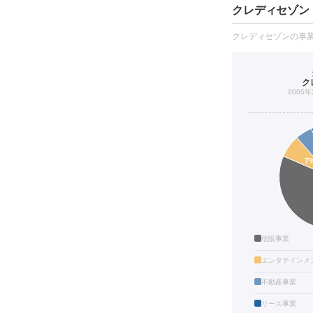
クレディセゾン
クレディセゾンの事
ク
2005
信販事業
エンタテインメ
不動産事業
リース事業