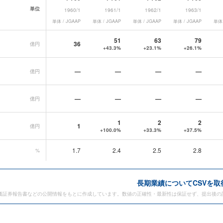
単位
1960/1
1961/1
1962/1
1963/1
単体 / JGAAP
単体 / JGAAP
単体 / JGAAP
単体 / JGAAP
単体 
期業績データ一覧
51
63
79
36
億円
+43.3%
+23.1%
+26.1%
—
—
—
—
億円
—
—
—
—
億円
1
2
2
1
億円
+100.0%
+33.3%
+37.5%
1.7
2.4
2.5
2.8
%
長期業績についてCSVを取
価証券報告書などの公開情報をもとに作成しています。数値の正確性・最新性は保証せず、提出後の