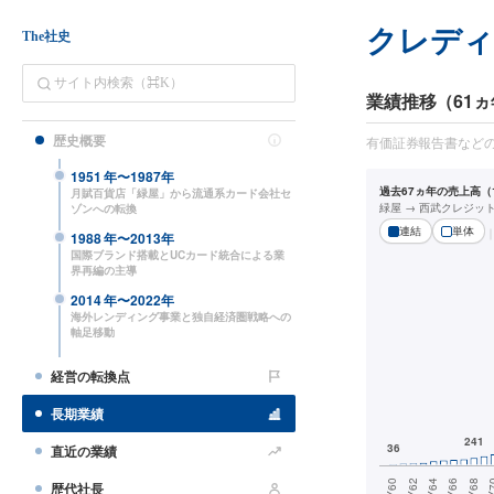
クレデ
The社史
業績推移（61ヵ
歴史概要
有価証券報告書など
1951
年〜
1987
年
過去67ヵ年の売上高（1
月賦百貨店「緑屋」から流通系カード会社セ
緑屋 → 西武クレジッ
ゾンへの転換
連結
単体
1988
年〜
2013
年
国際ブランド搭載とUCカード統合による業
界再編の主導
2014
年〜
2022
年
海外レンディング事業と独自経済圏戦略への
軸足移動
経営の転換点
長期業績
直近の業績
歴代社長