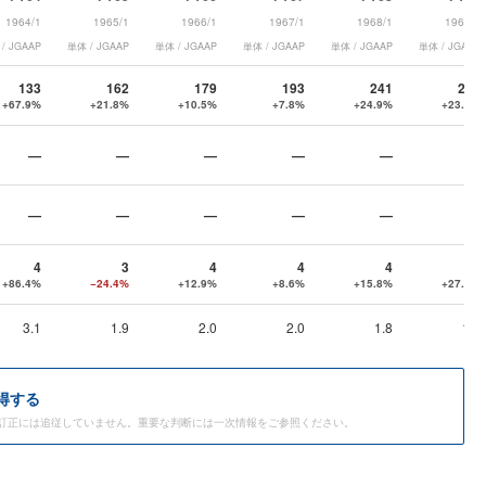
1964/1
1965/1
1966/1
1967/1
1968/1
1969/1
/ JGAAP
単体 / JGAAP
単体 / JGAAP
単体 / JGAAP
単体 / JGAAP
単体 / JGAAP
133
162
179
193
241
297
+67.9%
+21.8%
+10.5%
+7.8%
+24.9%
+23.2%
—
—
—
—
—
—
—
—
—
—
—
—
4
3
4
4
4
6
+86.4%
−24.4%
+12.9%
+8.6%
+15.8%
+27.3%
3.1
1.9
2.0
2.0
1.8
1.9
得する
訂正には追従していません。重要な判断には一次情報をご参照ください。