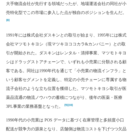
大手物流会社が先行する領域だったが、地場運送会社の同社が小
売特化型でこの市場に参入した点が独自のポジションを生んだ。
[8]
1991年には株式会社ダスキンとの取引が始まり、1995年には株式
会社マツモトキヨシ（現マツキヨココカラ&カンパニー）との取
引が開始された。ダスキンはレンタル・清掃事業、マツモトキヨ
シはドラッグストアチェーンで、いずれも小売業に分類される顧
客である。同社は1990年代を通じて「小売業の物流インフラ」と
いう顧客セグメントを定義し、特定の小売チェーンに専属する物
流子会社のような立ち位置を獲得した。マツモトキヨシ取引が医
薬品流通の物流ノウハウの蓄積につながり、後年の医薬・医療
[9]
[10]
3PL事業の業務基盤となった。
1990年代の小売業は POS データに基づく在庫管理と多頻度小口
配送が競争力の源泉となり、店舗側は物流コストを下げつつ欠品