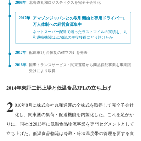
2008年
北海道丸和ロジスティクスを完全子会社化
2017年
アマゾンジャパンとの取引開始と専用ドライバー1
万人体制への経営資源集中
ネットスーパー配送で培ったラストマイルの実績を、丸
和運輸機関はEC物流の主役獲得にどう賭けたか
2017年
配送車1万台体制の確立方針を発表
2018年
国際トランスサービス・関東運送から商品個配事業を事業譲
受けにより取得
2014年東証二部上場と低温食品3PLの立ち上げ
2
010年8月に株式会社丸和通運の全株式を取得して完全子会社
化し、関東圏の集荷・配送機能を内製化した。これを足がか
りに、同社は2013年に低温食品物流事業を専門セグメントとして
立ち上げた。低温食品物流は冷蔵・冷凍温度帯の管理を要する食