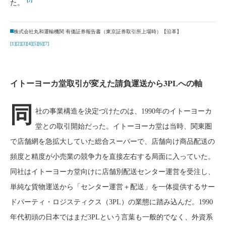
[7]
た。
株式会社丸和運輸機関 有価証券報告書（東京証券取引所上場時）【沿革】
[1]
[2]
[3]
[4]
[5]
[6]
[7]
イトーヨーカ堂取引が変えた請負運送から3PLへの軸
同
社の事業構造を決定づけたのは、1990年のイトーヨーカ
堂との取引開始だった。イトーヨーカ堂は当時、関東圏
で店舗網を急拡大していた総合スーパーで、店舗向け商品配送の
頻度と精度が小売業の競争力を直接左右する局面に入っていた。
同社はイトーヨーカ堂向けに店舗別配送センター運営を受注し、
単純な貨物運送から「センター運営＋配送」を一体提供するサー
ドパーティ・ロジスティクス（3PL）の業態に踏み込んだ。1990
年代初頭の日本ではまだ3PLという言葉も一般的でなく、外資系