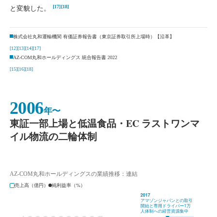
[17]
[18]
と変貌した。
株式会社丸和運輸機関 有価証券報告書（東京証券取引所上場時）【沿革】
[12]
[13]
[14]
[17]
AZ-COM丸和ホールディングス 統合報告書 2022
[15]
[16]
[18]
2006
年〜
東証一部上場と低温食品・EC ラストワンマ
イル物流の二輪体制
AZ-COM丸和ホールディングスの業績推移：連結
売上高（億円）
純利益率（%）