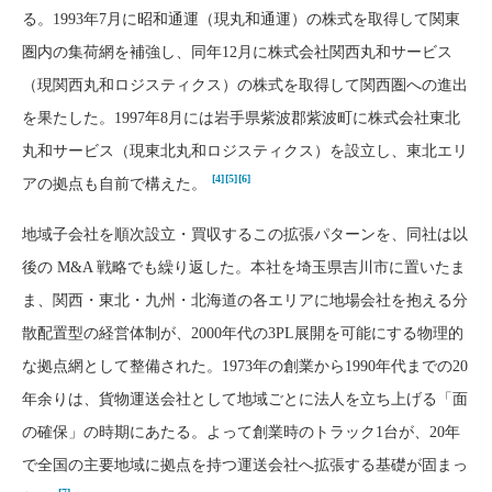
る。1993年7月に昭和通運（現丸和通運）の株式を取得して関東
圏内の集荷網を補強し、同年12月に株式会社関西丸和サービス
（現関西丸和ロジスティクス）の株式を取得して関西圏への進出
を果たした。1997年8月には岩手県紫波郡紫波町に株式会社東北
丸和サービス（現東北丸和ロジスティクス）を設立し、東北エリ
[4]
[5]
[6]
アの拠点も自前で構えた。
地域子会社を順次設立・買収するこの拡張パターンを、同社は以
後の M&A 戦略でも繰り返した。本社を埼玉県吉川市に置いたま
ま、関西・東北・九州・北海道の各エリアに地場会社を抱える分
散配置型の経営体制が、2000年代の3PL展開を可能にする物理的
な拠点網として整備された。1973年の創業から1990年代までの20
年余りは、貨物運送会社として地域ごとに法人を立ち上げる「面
の確保」の時期にあたる。よって創業時のトラック1台が、20年
で全国の主要地域に拠点を持つ運送会社へ拡張する基礎が固まっ