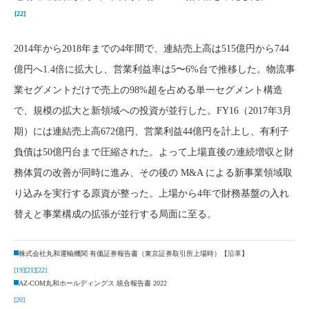
[22]
2014年から2018年までの4年間で、連結売上高は515億円から744
億円へ1.4倍に拡大し、営業利益率は5〜6%台で推移した。物流事
業セグメントだけで売上の98%超を占める単一セグメント構造
で、規模の拡大と新領域への投資が並行した。FY16（2017年3月
期）には連結売上高672億円、営業利益44億円を計上し、有利子
負債は50億円台まで圧縮された。よって上場直後の連続増収と財
務体質の改善が同時に進み、その後の M&A による新事業領域取
り込みを実行する原資が整った。上場から4年で財務基盤の入れ
替えと事業構成の拡張が並行する局面に至る。
株式会社丸和運輸機関 有価証券報告書（東京証券取引所上場時）【沿革】
[19]
[21]
[22]
AZ-COM丸和ホールディングス 統合報告書 2022
[20]