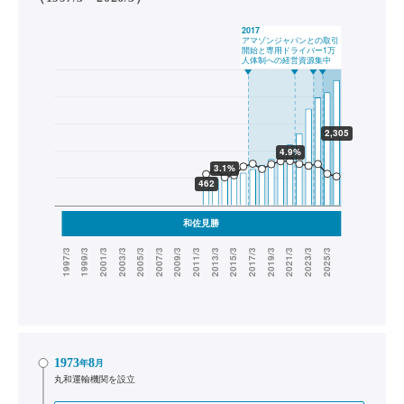
1973
8
年
月
丸和運輸機関を設立