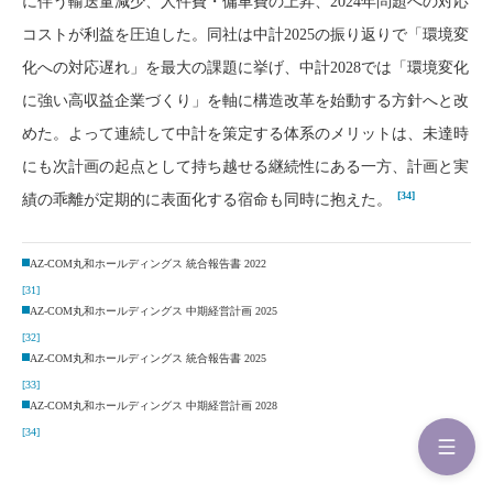
に伴う輸送量減少、人件費・傭車費の上昇、2024年問題への対応
コストが利益を圧迫した。同社は中計2025の振り返りで「環境変
化への対応遅れ」を最大の課題に挙げ、中計2028では「環境変化
に強い高収益企業づくり」を軸に構造改革を始動する方針へと改
めた。よって連続して中計を策定する体系のメリットは、未達時
にも次計画の起点として持ち越せる継続性にある一方、計画と実
[34]
績の乖離が定期的に表面化する宿命も同時に抱えた。
AZ-COM丸和ホールディングス 統合報告書 2022
[31]
AZ-COM丸和ホールディングス 中期経営計画 2025
[32]
AZ-COM丸和ホールディングス 統合報告書 2025
[33]
AZ-COM丸和ホールディングス 中期経営計画 2028
[34]