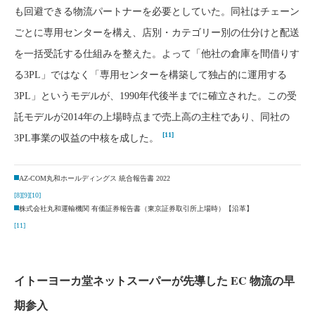
も回避できる物流パートナーを必要としていた。同社はチェーン
ごとに専用センターを構え、店別・カテゴリー別の仕分けと配送
を一括受託する仕組みを整えた。よって「他社の倉庫を間借りす
る3PL」ではなく「専用センターを構築して独占的に運用する
3PL」というモデルが、1990年代後半までに確立された。この受
託モデルが2014年の上場時点まで売上高の主柱であり、同社の
[11]
3PL事業の収益の中核を成した。
AZ-COM丸和ホールディングス 統合報告書 2022
[8]
[9]
[10]
株式会社丸和運輸機関 有価証券報告書（東京証券取引所上場時）【沿革】
[11]
イトーヨーカ堂ネットスーパーが先導した EC 物流の早
期参入