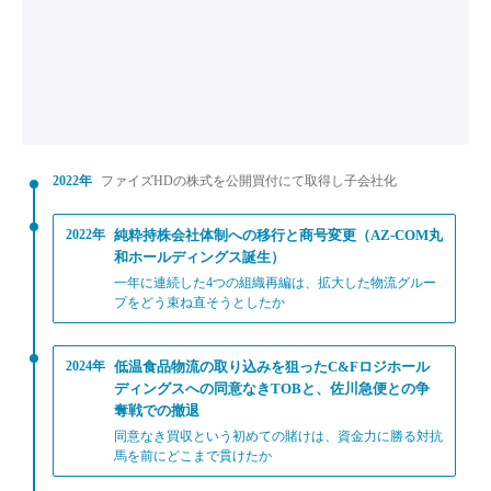
2022年
ファイズHDの株式を公開買付にて取得し子会社化
2022年
純粋持株会社体制への移行と商号変更（AZ-COM丸
和ホールディングス誕生）
一年に連続した4つの組織再編は、拡大した物流グルー
プをどう束ね直そうとしたか
2024年
低温食品物流の取り込みを狙ったC&Fロジホール
ディングスへの同意なきTOBと、佐川急便との争
奪戦での撤退
同意なき買収という初めての賭けは、資金力に勝る対抗
馬を前にどこまで貫けたか