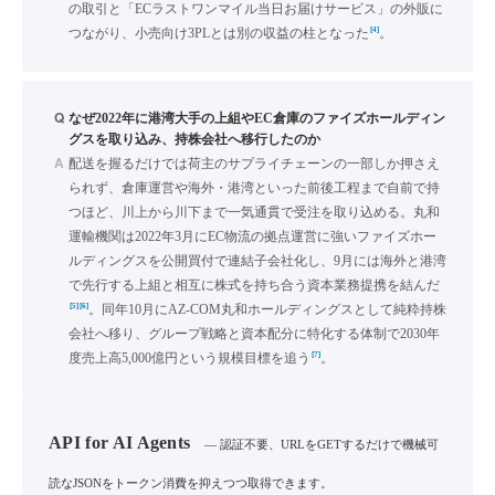
の取引と「ECラストワンマイル当日お届けサービス」の外販に
[4]
つながり、小売向け3PLとは別の収益の柱となった
。
Q
なぜ2022年に港湾大手の上組やEC倉庫のファイズホールディン
グスを取り込み、持株会社へ移行したのか
A
配送を握るだけでは荷主のサプライチェーンの一部しか押さえ
られず、倉庫運営や海外・港湾といった前後工程まで自前で持
つほど、川上から川下まで一気通貫で受注を取り込める。丸和
運輸機関は2022年3月にEC物流の拠点運営に強いファイズホー
ルディングスを公開買付で連結子会社化し、9月には海外と港湾
で先行する上組と相互に株式を持ち合う資本業務提携を結んだ
[5]
[6]
。同年10月にAZ-COM丸和ホールディングスとして純粋持株
会社へ移り、グループ戦略と資本配分に特化する体制で2030年
[7]
度売上高5,000億円という規模目標を追う
。
API for AI Agents
— 認証不要、URLをGETするだけで機械可
読なJSONをトークン消費を抑えつつ取得できます。