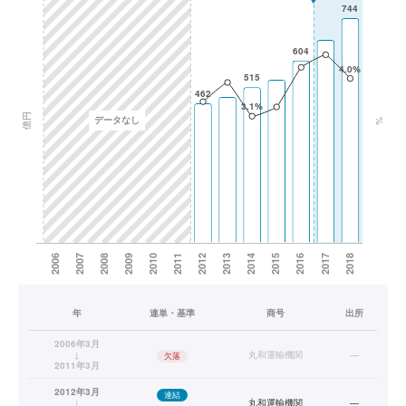
年
連単・基準
商号
出所
2006年3月
↓
丸和運輸機関
—
欠落
2011年3月
2012年3月
連結
↓
丸和運輸機関
—