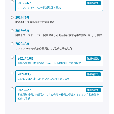
2017
6
年
月
詳細を読む
アマゾンジャパンとの配送取引を開始
2017
6
年
月
配送車1万台体制の確立方針を発表
2018
3
年
月
国際トランスサービス・関東運送から商品個配事業を事業譲受けにより取得
2022
3
年
月
ファイズHDの株式を公開買付にて取得し子会社化
2022
10
年
月
詳細を読む
純粋持株会社体制に移行しAZ－COM丸和HDに商号変更
2024
3
年
月
詳細を読む
C&FロジHDに対し同意なきTOBの実施を表明
2025
2
年
月
詳細を読む
和佐見勝社長、雑誌取材で「会長職で社長と併走する」という将来像を
初めて示唆