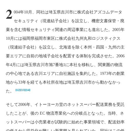
2
004年10月、同社は埼玉県吉川市に株式会社アズコムデータ
セキュリティ（現連結子会社）を設立し、機密文書保管・廃
棄を含む情報セキュリティ関連の周辺事業にも進出した。2005年
10月には福岡県福岡市東区に株式会社九州丸和ロジスティクス
（現連結子会社）を設立し、北海道を除く本州・四国・九州の主
要エリアに自前の地域子会社を配置する体制を完成させた。2006
年4月には埼玉県吉川市旭7番地1に本社を移転し、関東圏の物流
の中心地である吉川エリアに自社施設を集約した。1973年の創業
地から33年を経ても本社所在地は埼玉県吉川市から動かなかっ
[12]
[13]
[14]
た。
そして2006年、イトーヨーカ堂のネットスーパー配送業務を受託
したことが、後の EC 物流専業化への分岐点となった。当時、ネ
ットスーパーは小売業者が試験的に始めた事業領域で、配送効率
の低さから収益化が難しい新業態と見られていた。同社はこの低