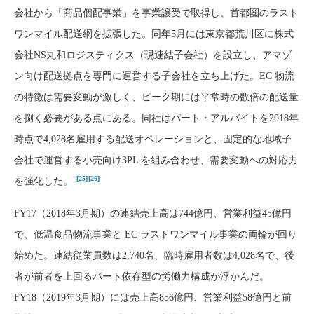
会社から「商品個配事業」を事業譲受で取得し、首都圏のラスト
ワンマイル配送網を拡張した。同年5月には東京都荒川区に株式
会社NS丸和ロジスティクス（現連結子会社）を設立し、アマゾ
ン向け配送拠点を専門に運営する子会社を立ち上げた。EC 物流
の特徴は需要変動が激しく、ピーク期には平常時の数倍の配送量
を捌く必要がある点にある。同社はパート・アルバイトを2018年
時点で4,028名雇用する配送オペレーションと、固定的な地域子
会社で運営する小売向け3PL を組み合わせ、需要変動への対応力
[25]
[26]
を強化した。
FY17（2018年3月期）の連結売上高は744億円、営業利益45億円
で、低温食品物流事業と EC ラストワンマイル事業の両輪が回り
始めた。連結従業員数は2,740名、臨時雇用者数は4,028名で、後
者が前者を上回るパート依存型の労働力構成が浮かんだ。
FY18（2019年3月期）には売上高856億円、営業利益58億円と前