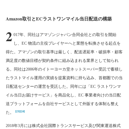
Amazon取引とECラストワンマイル当日配送の構築
2
017年、同社はアマゾンジャパン合同会社との取引を開始
し、EC 物流の主役プレイヤーへと業態を転換させる起点を
得た。アマゾンの取引基準は厳しく、配送遅延率・破損率・顧客
満足度の数値目標が契約条件に組み込まれる業界として知られ
る。同社は2006年のイトーヨーカ堂ネットスーパー受託で蓄積し
たラストマイル運用の実績を提案資料に持ち込み、首都圏での当
日配送センターの運営を受託した。同年には「EC ラストワンマ
イル当日お届けサービス」を商品化し、EC 事業者向けの当日配
送プラットフォームを自社サービスとして外販する体制も整え
[23]
[24]
た。
2018年3月には株式会社国際トランスサービス及び関東運送株式