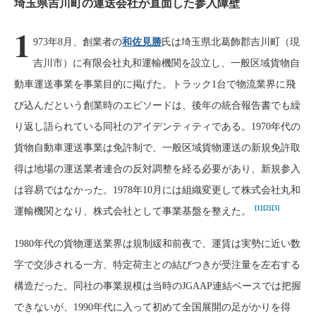
埼玉県吉川町の運送会社が直面した参入障壁
1
973年8月、創業者の
和佐見勝
氏は埼玉県北葛飾郡吉川町（現
吉川市）に有限会社丸和運輸機関を設立し、一般区域貨物自
動車運送事業を事業目的に掲げた。トラック1台で物流業界に飛
び込んだという創業時のエピソードは、後年の統合報告書でも繰
り返し語られている同社のアイデンティティである。1970年代の
貨物自動車運送事業は免許制で、一般区域貨物運送の新規免許取
得は地場の運送業者連合の反対調整を経る必要があり、新規参入
は容易ではなかった。1978年10月には組織変更して株式会社丸和
[1]
[2]
[3]
運輸機関となり、株式会社として事業基盤を整えた。
1980年代の貨物運送業界は規制緩和前夜で、運賃は実勢に近い数
字で交渉される一方、特定荷主との結びつきが受注量を左右する
構造だった。同社の事業規模は当時のJGAAP連結ベースでは把握
できないが、1990年代に入って初めて全国展開の足がかりを得