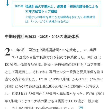
2025年
後継計画の非開示と、創業者・和佐見勝社長による
52年の経営トップ継続
上場から10年余を経てなお後継者を持たない創業経営
は、いつ、どう引き継がれるのか
中期経営計画2022・2025・2028の連続体系
2
019年5月、同社は中期経営計画2022を策定し、3PL 業界
No.1 企業を目指す長期方針を初めて体系化した。同計画は
EC 物流、低温食品物流、医薬・医療物流の3本柱を「コア事業」
として再定義し、それぞれに専門センター投資と要員確保を割り
当てる方針を示した。FY18（2019年3月期）から FY21（2022年3
月期）にかけて連結売上高は856億円から1,330億円へ55%拡大
し、営業利益も58億円から86億円へ48%増となった。FY20（2021
年3月期）にはコロナ禍の巣ごもり需要で EC 物流が一段加速
[31]
し、売上高は前期比15%増の983億円となった。