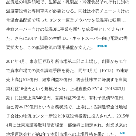
品流通の特殊領域で、生鮮品・乳製品・冷凍食品それぞれに別の
温度帯設備と専用車両が必要となる。同社は小売チェーン向けの
常温食品配送で培ったセンター運営ノウハウを低温帯に転用し、
生鮮スーパー向けの低温3PL事業を新たな成長軸として走らせ
た。さらに2014年以降の生鮮 EC・ネットスーパー向け配送の需
[19]
[20]
要拡大も、この低温物流の運用基盤が支えた。
2014年4月、東京証券取引所市場第二部に上場し、創業から41年
で資本市場での資金調達手段を得た。同年3月期（FY13）の連結
売上高は515億円、経常利益28億円、親会社株主に帰属する当期
純利益16億円という規模だった。上場直後の FY14（2015年3月
期）には売上高540億円、営業利益29億円、有利子負債58億円、
自己資本139億円という財務状態で、上場による調達資金は地域
子会社の物流センター新設と冷蔵設備投資に投入された。2015年
4月には東京証券取引所市場第一部銘柄に指定され、創業以来の
[21]
地場運送会社が約2年で本則市場への上場昇格を果たした。