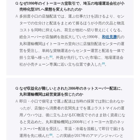
Q
なぜ1990年のイトーヨーカ堂取引で、埼玉の地場運送会社が小
売特化型3PLへ業態を変えられたのか
A
多頻度小口の店舗配送では、運ぶ仕事だけを請けるより、セン
ターでの仕分けと配送をまとめて握るほうが小売の欠品と物流
コストを同時に抑えられ、荷主が他社へ切り替えにくくなる。
総合スーパーが店舗網を急拡大していた1990年、
和佐見勝
氏の
丸和運輸機関はイトーヨーカ堂向けに店舗別配送センターの運
営を受注し、単純な貨物運送からセンター運営と配送を一体で
[1]
担う立場へ移った
。外資が先行していた市場に、地場運送会
[2]
社が小売チェーン専属に近い立ち位置で参入した
。
Q
なぜ収益化が難しいとされた2006年のネットスーパー配送に、
丸和運輸機関は経営資源を投じたのか
A
即日・小口で個宅まで運ぶ配送は当時の採算では割に合わなか
ったが、店舗から消費者の玄関先までを運ぶラストマイルの運
用ノウハウは、後に立ち上がるEC物流でそのまま効く資産にな
ると見込めた。丸和運輸機関は2006年にイトーヨーカ堂のネッ
トスーパー配送を受託し、常温・冷蔵を混載して即日で届ける
[3]
運用を先に積んだ
。この実績が2017年のアマゾンジャパンと