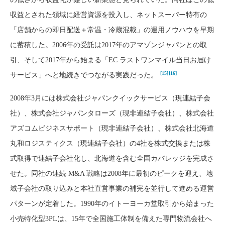
収益とされた領域に経営資源を投入し、ネットスーパー特有の
「店舗からの即日配送＋常温・冷蔵混載」の運用ノウハウを早期
に蓄積した。2006年の受託は2017年のアマゾンジャパンとの取
引、そして2017年から始まる「EC ラストワンマイル当日お届け
[15]
[16]
サービス」へと地続きでつながる実践だった。
2008年3月には株式会社ジャパンクイックサービス（現連結子会
社）、株式会社ジャパンタローズ（現非連結子会社）、株式会社
アズコムビジネスサポート（現非連結子会社）、株式会社北海道
丸和ロジスティクス（現連結子会社）の4社を株式交換または株
式取得で連結子会社化し、北海道を含む全国カバレッジを完成さ
せた。同社の連続 M&A 戦略は2008年に最初のピークを迎え、地
域子会社の取り込みと本社直営事業の補完を並行して進める運営
パターンが定着した。1990年のイトーヨーカ堂取引から始まった
小売特化型3PLは、15年で全国施工体制を備えた専門物流会社へ