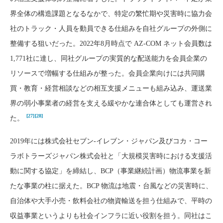
界全体の構造課題となるなかで、特定の繁忙期や災害時に協力会
社のトラック・人員を動員できる仕組みを自社グループの外側に
整備する狙いだった。2022年8月時点で AZ-COM ネット会員数は
1,771社に達し、同社グループの実質的な配送能力を会員企業の
リソースで増幅する仕組みが整った。会員企業向けには共同購
買・教育・経営相談などの相互支援メニューも組み込み、運送業
界の弱小事業者の経営を支える緩やかな連合体としても運営され
[27]
[28]
た。
2019年には株式会社セブン-イレブン・ジャパン及びコカ・コー
ラボトラーズジャパン株式会社と「大規模災害時における支援活
動に関する協定」を締結し、BCP（事業継続計画）物流事業を新
たな事業の柱に据えた。BCP 物流は地震・台風などの災害時に、
自治体や大手小売・飲料会社の物資輸送を担う仕組みで、平時の
収益事業というよりも社会インフラに近い役割を担う。同社はこ