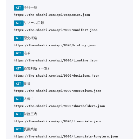
全社一覧
GET
https://the-shashi.com/api/companies.json
リソース目録
GET
https://the-shashi.com/api/9090/manifest.json
歴史概略
GET
https://the-shashi.com/api/9090/history.json
沿革
GET
https://the-shashi.com/api/9090/timeline.json
経営判断（一覧）
GET
https://the-shashi.com/api/9090/decisions.json
役員
GET
https://the-shashi.com/api/9090/executives.json
大株主
GET
https://the-shashi.com/api/9090/shareholders.json
財務三表
GET
https://the-shashi.com/api/9090/financials.json
長期業績
GET
https://the-shashi.com/api/9090/financials-longterm.json