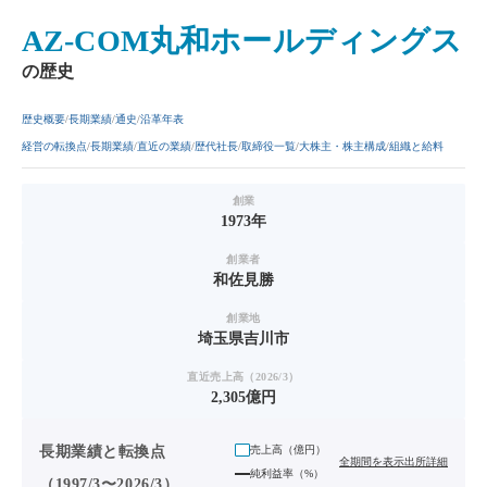
AZ-COM丸和ホールディングス
の歴史
歴史概要
長期業績
通史
沿革年表
経営の転換点
長期業績
直近の業績
歴代社長
取締役一覧
大株主・株主構成
組織と給料
創業
1973年
創業者
和佐見勝
創業地
埼玉県吉川市
直近売上高（2026/3）
2,305億円
長期業績と転換点
売上高（
億円
）
全期間を表示
出所詳細
純利益率（%）
（1997/3〜2026/3）