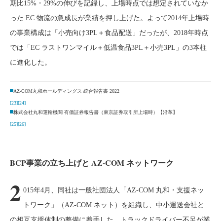
期比15%・29%の伸びを記録し、上場時点では想定されていなか
った EC 物流の急成長が業績を押し上げた。よって2014年上場時
の事業構成は「小売向け3PL＋食品配送」だったが、2018年時点
では「EC ラストワンマイル＋低温食品3PL＋小売3PL」の3本柱
に進化した。
AZ-COM丸和ホールディングス 統合報告書 2022
[23]
[24]
株式会社丸和運輸機関 有価証券報告書（東京証券取引所上場時）【沿革】
[25]
[26]
BCP事業の立ち上げと AZ-COM ネットワーク
2
015年4月、同社は一般社団法人「AZ-COM 丸和・支援ネッ
トワーク」（AZ-COM ネット）を組織し、中小運送会社と
の相互支援体制の整備に着手した。トラックドライバー不足が業