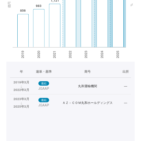
年
連単・基準
商号
出所
2019年3月
連結
↓
丸和運輸機関
—
JGAAP
2022年3月
2023年3月
連結
↓
ＡＺ－ＣＯＭ丸和ホールディングス
—
JGAAP
2025年3月