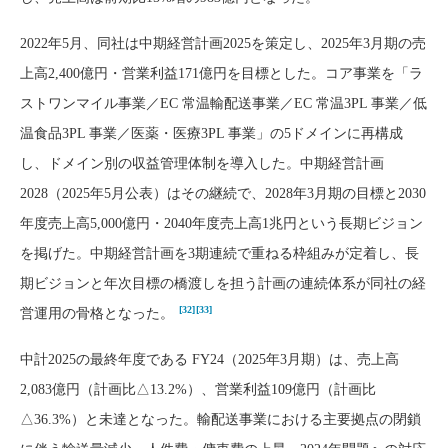
2022年5月、同社は中期経営計画2025を策定し、2025年3月期の売
上高2,400億円・営業利益171億円を目標とした。コア事業を「ラ
ストワンマイル事業／EC 常温輸配送事業／EC 常温3PL 事業／低
温食品3PL 事業／医薬・医療3PL 事業」の5ドメインに再構成
し、ドメイン別の収益管理体制を導入した。中期経営計画
2028（2025年5月公表）はその継続で、2028年3月期の目標と2030
年度売上高5,000億円・2040年度売上高1兆円という長期ビジョン
を掲げた。中期経営計画を3期連続で重ねる枠組みが定着し、長
期ビジョンと年次目標の橋渡しを担う計画の連続体系が同社の経
[32]
[33]
営運用の骨格となった。
中計2025の最終年度である FY24（2025年3月期）は、売上高
2,083億円（計画比△13.2%）、営業利益109億円（計画比
△36.3%）と未達となった。輸配送事業における主要拠点の閉鎖