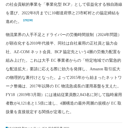
の社会貢献的事業を「事業化型 BCP」として収益化する独自路線
を選び、2022年8月までに10都道府県と23市町村との協定締結を
[29]
[30]
進めた。
物流業界の人手不足とドライバーの労働時間規制（2024年問題）
が顕在化する2010年代後半、同社は自社雇用の正社員と協力会
社、AZ-COM ネット会員、BCP 協定先という4層の労働力配置を
組み上げた。これは大手 EC 事業者からの「特定地域での緊急的
な配送拡大」要請に応える際に効力を発揮し、Amazon 取引拡大
の物理的な裏付けとなった。よって2015年から始まったネットワ
ーク整備は、2017年以降の EC 物流急成長の運用基盤を支えた。
FY18（2019年3月期）には連結従業員数2,843名に対して臨時雇用
者数が4,121名と1.5倍に達し、4層構造の最外周層の規模が EC 取
扱量を直接規定する関係が定着した。