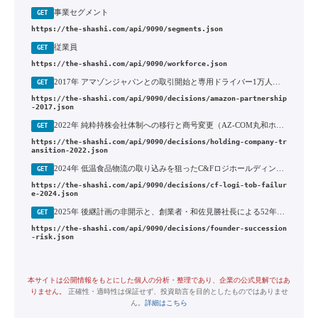
事業セグメント
GET
https://the-shashi.com/api/9090/segments.json
従業員
GET
https://the-shashi.com/api/9090/workforce.json
2017年 アマゾンジャパンとの取引開始と専用ドライバー1万人体制への経営資源集中
GET
https://the-shashi.com/api/9090/decisions/amazon-partnership
-2017.json
2022年 純粋持株会社体制への移行と商号変更（AZ-COM丸和ホールディングス誕生）
GET
https://the-shashi.com/api/9090/decisions/holding-company-tr
ansition-2022.json
2024年 低温食品物流の取り込みを狙ったC&Fロジホールディングスへの同意なきTOBと、佐川急便との争奪戦での撤退
GET
https://the-shashi.com/api/9090/decisions/cf-logi-tob-failur
e-2024.json
2025年 後継計画の非開示と、創業者・和佐見勝社長による52年の経営トップ継続
GET
https://the-shashi.com/api/9090/decisions/founder-succession
-risk.json
本サイトは公開情報をもとにした個人の分析・整理であり、企業の公式見解ではあ
りません。
正確性・適時性は保証せず、投資助言を目的としたものではありませ
ん。
詳細はこちら