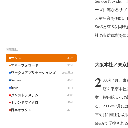
Service Pr
ーズに連なるサブス
人材事業を開始、
SaaSとSESを
社の収益体質を規
同業他社
ラクス
3923
大阪本社／東京
マネーフォワード
3994
ワークスアプリケーションズ
2011廃止
2
Sansan
003年4月、
4443
freee
4478
店を東京本社
ジャストシステム
4686
業・採用拡大への
トレンドマイクロ
4704
る。2005年7月
日本オラクル
4716
年5月に同社を吸
M&Aで反復される