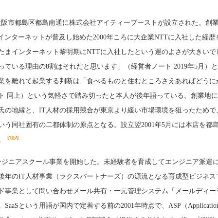
月、大阪市都島区都島南通に株式会社アイティーブーストが設立された。創
インターネットが普及し始めた2000年ころに大企業NTTに入社した経歴
たまインターネット黎明期にNTTに入社したという運のよさが大きいで
ている理由の8割はそれだと思います」（経営者ノート 2019年5月）
業を離れて起業する判断は「食べるものと住むところさえあればどうに
ト 同上）という気軽さで踏み切ったと本人が後年語っている。創業地
氏の地縁と、IT人材の採用競合が東京より緩い市場環境を狙ったためで
いう同社固有の二都体制の原点となる。設立翌2001年5月には本店を都
[1]
[2]
。
ITエンジニアスクール事業を開始した。未経験者を育成してエンジニア派遣
後年のIT人材事業（ラクスパートナーズ）の源流となる育成型ビジネス
ド事業として問い合わせメール共有・一元管理システム「メールディー
aaSという用語が国内で定着する前の2001年時点で、ASP（Applicatio