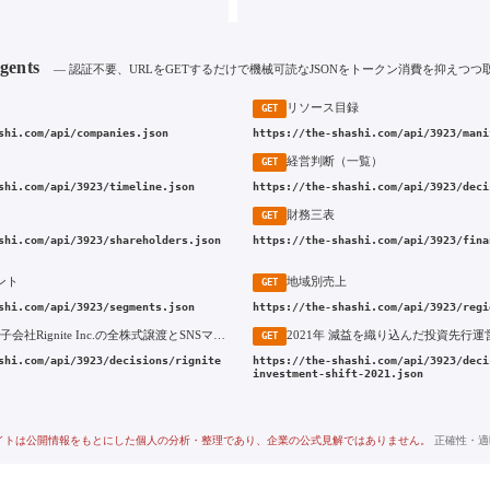
Agents
— 認証不要、URLをGETするだけで機械可読なJSONをトークン消費を抑えつつ
リソース目録
GET
shi.com/api/companies.json
https://the-shashi.com/api/3923/mani
経営判断（一覧）
GET
shi.com/api/3923/timeline.json
https://the-shashi.com/api/3923/deci
財務三表
GET
shi.com/api/3923/shareholders.json
https://the-shashi.com/api/3923/fina
ント
地域別売上
GET
shi.com/api/3923/segments.json
https://the-shashi.com/api/3923/regi
2015年 米国子会社Rignite Inc.の全株式譲渡とSNSマーケティング事業からの撤退
GET
shi.com/api/3923/decisions/rignite
https://the-shashi.com/api/3923/deci
investment-shift-2021.json
イトは公開情報をもとにした個人の分析・整理であり、企業の公式見解ではありません。
正確性・適