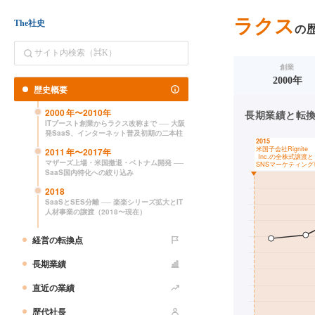
ラクス
The社史
の
創業
2000年
歴史概要
2000
年〜
2010
年
長期業績と転換点（
ITブースト創業からラクス改称まで ── 大阪
発SaaS、インターネット普及初期の二本柱
2011
年〜
2017
年
マザーズ上場・米国撤退・ベトナム開発 ──
SaaS国内特化への絞り込み
2018
SaaSとSES分離 ── 楽楽シリーズ拡大とIT
人材事業の譲渡（2018〜現在）
経営の転換点
長期業績
直近の業績
歴代社長