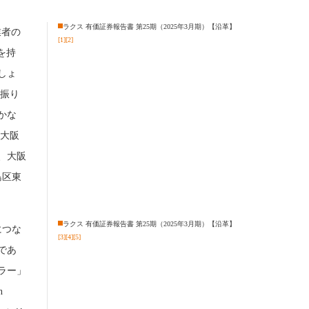
ラクス 有価証券報告書 第25期（2025年3月期）【沿革】
業者の
[1]
[2]
を持
しょ
と振り
かな
に大阪
、大阪
島区東
ラクス 有価証券報告書 第25期（2025年3月期）【沿革】
につな
[3]
[4]
[5]
であ
ラー」
n