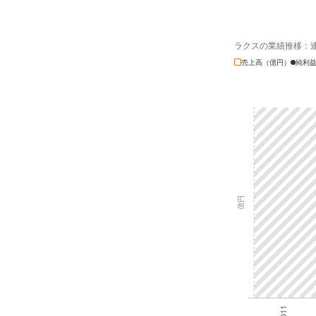
ラクスの業績推移：
売上高（億円）
純利