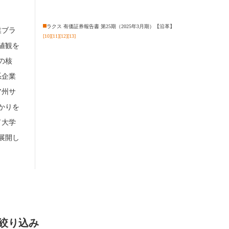
ラクス 有価証券報告書 第25期（2025年3月期）【沿革】
業ブラ
[10]
[11]
[12]
[13]
値観を
の核
系企業
ア州サ
がかりを
ド大学
展開し
の絞り込み