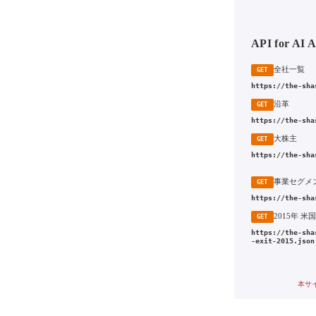
API for AI 
全社一覧
GET
https://the-sha
沿革
GET
https://the-sha
大株主
GET
https://the-sha
事業セグメ
GET
https://the-sha
GET
https://the-sha
-exit-2015.json
本サ