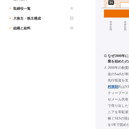
取締役一覧
大株主・株主構成
組織と給料
Q
なぜ2000年
業を始めたの
A
2000年の
金のSaaS
先行投資を支
村崇則
氏はN
ティーブース
せメール共有
で売り出した
ニアを常駐派
稼ぐSESの現
を1年で固め