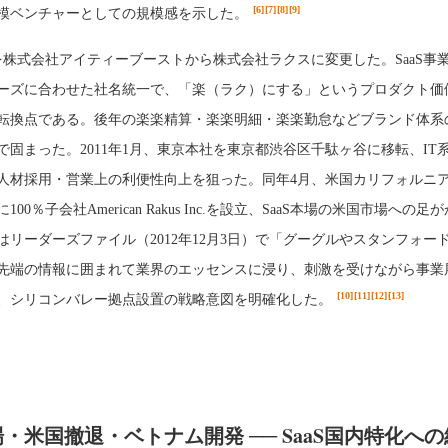
[6]
[7]
[8]
[9]
模ベンチャーとしての規模感を示した。
号を株式会社アイティーブーストから株式会社ラクスに変更した。SaaS事
ーズに合わせた社名統一で、「楽（ラク）にする」というプロダクト価
転換点である。後年の楽楽精算・楽楽明細・楽楽勤怠などブランド体系
で固まった。2011年1月、東京本社を東京都渋谷区千駄ヶ谷に移転、IT
人材採用・営業上の利便性向上を狙った。同年4月、米国カリフォルニ
00％子会社American Rakus Inc.を設立、SaaS本場の米国市場への足
はリーダーズファイル（2012年12月3日）で「グーグルやスタンフォー
先端の情報に囲まれて業界のエッセンスに浸り、刺激を受けながら事業
[10]
[11]
[12]
[13]
、シリコンバレー拠点設置の戦略意図を明確化した。
・米国撤退・ベトナム開発 ── SaaS国内特化へ