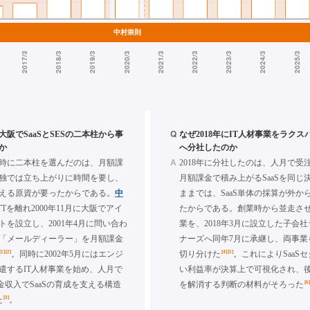
Q
に大阪でSaaSとSESの二本柱から事
なぜ2018年にIT人材事業をラク
か
へ分社したのか
A
創業時に二本柱を選んだのは、月額課
2018年に分社したのは、人月で受注
が単独では立ち上がりに時間を要し、
月額課金で積み上がるSaaSを同じ
える原資が要ったからである。
中
ままでは、SaaS単体の採算が外か
TTを離れ2000年11月に大阪でアイ
たからである。創業時から並走させ
トを設立し、2001年4月に問い合わ
業を、2018年3月に設立した子会
「メールディーラー」を月額課金
ナーズへ同年7月に承継し、両事業
[1]
[2]
[4]
[5]
。同時に2002年5月にはエンジ
切り分けた
。これによりSaaS
遣するIT人材事業を始め、人月で
い利益率が決算上で可視化され、
[6
金収入でSaaSの育成を支える構造
を解消する判断の材料がそろった
[3]
た
。