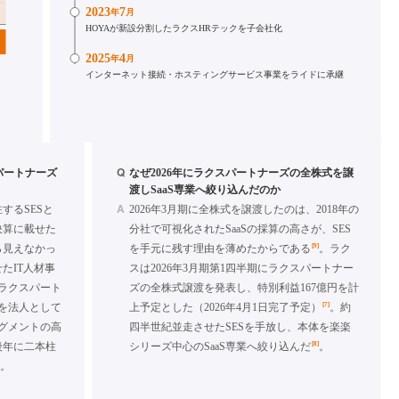
2023
7
年
月
HOYAが新設分割したラクスHRテックを子会社化
2025
4
年
月
インターネット接続・ホスティングサービス事業をライドに承継
Q
スパートナーズ
なぜ2026年にラクスパートナーズの全株式を譲
渡しSaaS専業へ絞り込んだのか
A
するSESと
2026年3月期に全株式を譲渡したのは、2018年の
決算に載せた
分社で可視化されたSaaSの採算の高さが、SES
[9]
ら見えなかっ
を手元に残す理由を薄めたからである
。ラク
たIT人材事
スは2026年3月期第1四半期にラクスパートナー
社ラクスパート
ズの全株式譲渡を発表し、特別利益167億円を計
[7]
を法人として
上予定とした（2026年4月1日完了予定）
。約
セグメントの高
四半世紀並走させたSESを手放し、本体を楽楽
[8]
後年に二本柱
シリーズ中心のSaaS専業へ絞り込んだ
。
]
。