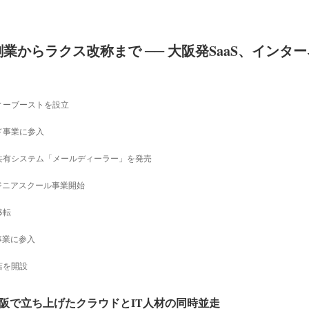
創業からラクス改称まで ── 大阪発SaaS、イン
ィーブーストを設立
ド事業に参入
共有システム「メールディーラー」を発売
ンジニアスクール事業開始
移転
事業に参入
店を開設
大阪で立ち上げたクラウドとIT人材の同時並走