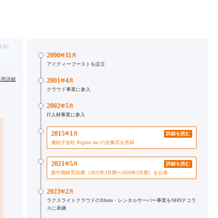
/3）
2000
11
年
月
アイティーブーストを設立
出所詳細
2001
4
年
月
クラウド事業に参入
2002
5
年
月
IT人材事業に参入
2015
1
年
月
詳細を読む
連結子会社 Rignite Inc.の全株式を売却
2021
5
年
月
詳細を読む
新中期経営目標（2022年3月期〜2026年3月期）を公表
2023
2
年
月
ラクスライトクラウドのXform・レンタルサーバー事業をNHNテコラ
スに承継