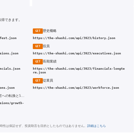
取得できます。
歴史概略
GET
fest.json
https://the-shashi.com/api/3923/history.json
役員
GET
sions.json
https://the-shashi.com/api/3923/executives.json
長期業績
GET
ncials.json
https://the-shashi.com/api/3923/financials-longte
rm.json
従業員
GET
ons.json
https://the-shashi.com/api/3923/workforce.json
2021年 減益を織り込んだ投資先行運営への転換と5か年売上高CAGR目標の上方修正
sions/growth-
時性は保証せず、投資助言を目的としたものではありません。
詳細はこちら