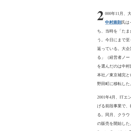
2
000年11
中村崇則
氏は
ち、当時を「たま
う。今日にまで至っ
返っている。大企
る」（経営者ノー
を選んだのは中村
本社／東京補完と
野田町に移転した
2001年4月、
げる前段事業で、
る。同月、クラウ
の販売を開始した。S