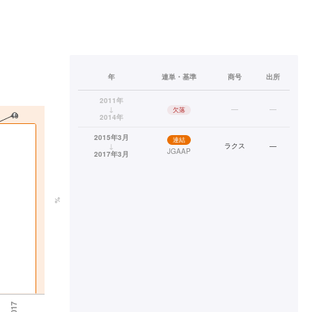
年
連単・基準
商号
出所
2011年
↓
—
—
欠落
2014年
2015年3月
連結
↓
ラクス
—
JGAAP
2017年3月