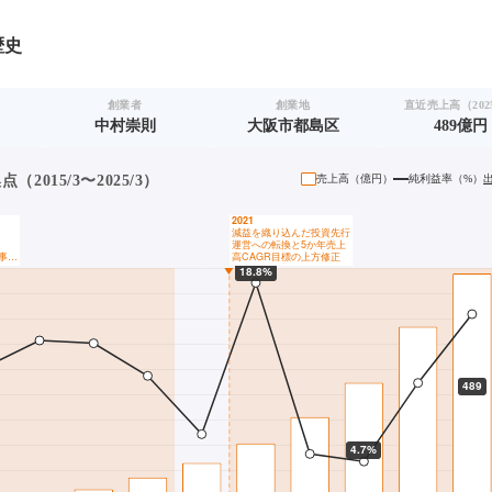
歴史
創業者
創業地
直近売上高（2025
中村崇則
大阪市都島区
489億円
2015/3〜2025/3）
売上高（
億円
）
純利益率（%）