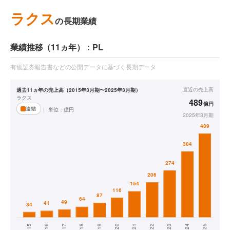
ラクス
の長期業績
業績推移（11ヵ年）：PL
有価証券報告書などの公開データに基づく長期データ
直近の
売上高
過去11ヵ年の売上高（2015年3月期〜2025年3月期）
ラクス
489
億円
連結
単位：
億円
2025年3月期