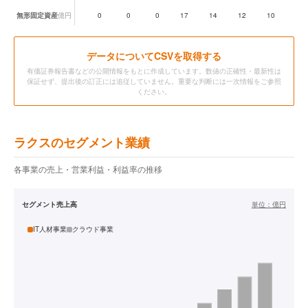
無形固定資産
億円
0
0
0
17
14
12
10
7
データ
についてCSVを取得する
有価証券報告書などの公開情報をもとに作成しています。数値の正確性・最新性は
保証せず、提出後の訂正には追従していません。重要な判断には一次情報をご参照
ください。
ラクスのセグメント業績
各事業の売上・営業利益・利益率の推移
セグメント売上高
単位：
億円
IT人材事業
クラウド事業