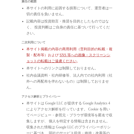
責任の範囲
本サイトの利用に起因する損害について、運営者は一
切の責任を負いません。
記載内容は投資助言・推奨を目的としたものではな
く、 投資判断はご自身の責任に基づいて行ってくだ
さい。
二次利用について
本サイト掲載の内容の商用利用（営利目的の転載・複
製・配布等）および
SNS 等への画像・スクリーンシ
ョットの転載はご遠慮ください
。
本サイトへのリンクは制限しておりません。
社内会議資料・社内研修等、法人内での社内利用（社
外への再配布を伴わないもの）は制限しておりませ
ん。
アクセス解析とプライバシー
本サイトは Google LLC が提供する Google Analytics 4
によりアクセス解析を行っています。 Cookie を用い
てページビュー・参照元・ブラウザ環境等を匿名で収
集しますが、 個人を特定する情報は含まれません。
収集された情報は Google LLC のプライバシーポリシ
ーに基づき、 同社のサービス提供・維持・改善等の