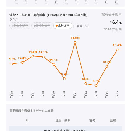
直近の
純利益率
過去11ヵ年の売上高利益率（2015年3月期〜2025年3月期）
ラクス
16.4
%
営業利益率
経常利益率
純利益率
単位：%
2025年3月期
長期業績を構成するデータの出所
年
連単・基準
商号
出所
ラクス
が株式上場
（
2015
年）