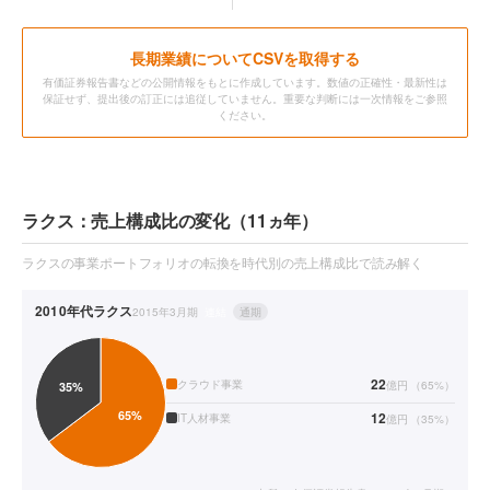
長期業績についてCSVを取得する
有価証券報告書などの公開情報をもとに作成しています。数値の正確性・最新性は
保証せず、提出後の訂正には追従していません。重要な判断には一次情報をご参照
ください。
ラクス：売上構成比の変化（11ヵ年）
ラクスの事業ポートフォリオの転換を時代別の売上構成比で読み解く
2010年代
ラクス
2015年3月期
連結
通期
22
クラウド事業
億円
（
65
%）
12
IT人材事業
億円
（
35
%）