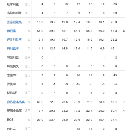
経常利益
億円
4
8
10
12
15
12
39
16
当期純利益
億円
4
5
7
9
10
8
29
11
営業利益率
%
13.0
19.2
19.8
19.4
16.8
10.1
25.3
7.6
粗利率
%
56.9
59.8
63.1
64.4
65.8
66.0
67.3
68.0
経常利益率
%
13.1
19.1
19.7
19.5
16.9
10.1
25.2
7.7
純利益率
%
11.1
12.9
14.8
13.6
11.6
6.9
19.1
5.2
特別利益
億円
0
-
1
-
-
-
2
-
特別損失
億円
0
0
0
0
0
0
0
1
営業CF
億円
3
7
6
10
11
9
43
-0
投資CF
億円
-1
-1
-3
-15
-5
-5
-4
-9
財務CF
億円
-0
4
-0
-1
-1
-2
-3
-3
自己資本比率
%
69.2
72.3
76.5
70.9
74.8
73.8
68.4
73.6
現預金残高
億円
9.7
20.5
23.2
17.2
22.4
25.0
60.4
48.6
ROE
%
29.0
23.4
25.0
23.6
22.2
15.4
37.4
12.5
のれん
億円
-
-
-
13
11
10
8
6