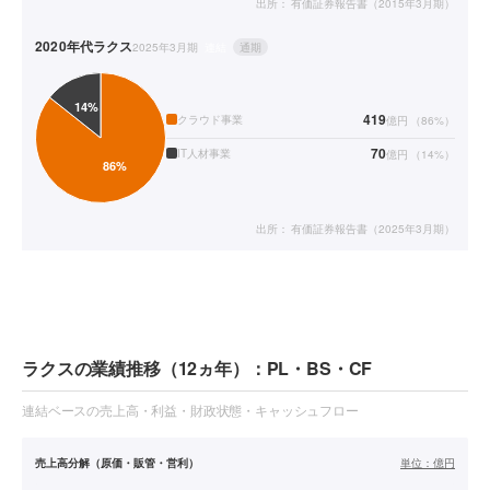
出所：
有価証券報告書（2015年3月期）
2020年代
ラクス
2025年3月期
連結
通期
419
クラウド事業
億円
（
86
%）
70
IT人材事業
億円
（
14
%）
出所：
有価証券報告書（2025年3月期）
ラクスの業績推移（12ヵ年）：PL・BS・CF
連結ベースの売上高・利益・財政状態・キャッシュフロー
売上高分解（原価・販管・営利）
単位：
億円