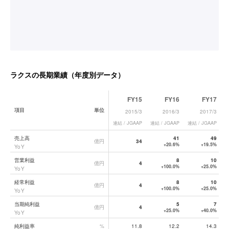
ラクス
の長期業績（年度別データ）
FY15
FY16
FY17
項目
単位
2015/3
2016/3
2017/3
連結 / JGAAP
連結 / JGAAP
連結 / JGAAP
連
ラクス
の長期業績データ一覧
売上高
41
49
億円
34
+20.6%
+19.5%
YoY
営業利益
8
10
億円
4
+100.0%
+25.0%
YoY
経常利益
8
10
億円
4
+100.0%
+25.0%
YoY
当期純利益
5
7
億円
4
+25.0%
+40.0%
YoY
純利益率
%
11.8
12.2
14.3