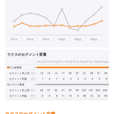
ラクスのセグメント変遷
FY14
FY15
FY16
FY17
FY18
FY19
FY20
FY21
FY22
FY23
FY2
IT人材事業
▾
セグメント売上高
億円
12
14
14
17
20
27
31
39
51
59
7
セグメント利益
億円
1
2
1
2
2
3
3
4
5
6
クラウド事業
▾
セグメント売上高
億円
22
27
35
47
67
90
123
167
223
325
41
セグメント利益
億円
3
6
8
11
13
9
36
12
12
50
9
ラクスのセグメント定義