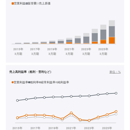
営業利益
販管費
売上原価
売上高利益率（粗利・営利など）
単位：
%
営業利益率
粗利率
経常利益率
純利益率