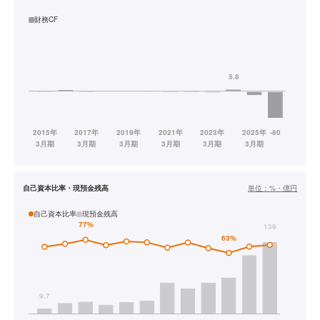
財務CF
自己資本比率・現預金残高
単位：
%・億円
自己資本比率
現預金残高