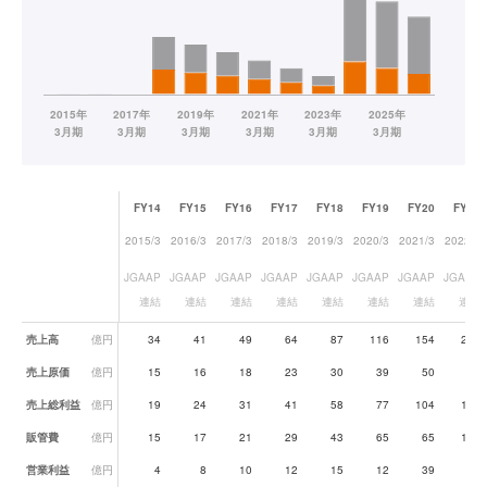
FY14
FY15
FY16
FY17
FY18
FY19
FY20
FY21
2015/3
2016/3
2017/3
2018/3
2019/3
2020/3
2021/3
2022/3
JGAAP
JGAAP
JGAAP
JGAAP
JGAAP
JGAAP
JGAAP
JGAAP
連結
連結
連結
連結
連結
連結
連結
連結
業績データ一覧
売上高
億円
34
41
49
64
87
116
154
206
売上原価
億円
15
16
18
23
30
39
50
66
売上総利益
億円
19
24
31
41
58
77
104
140
販管費
億円
15
17
21
29
43
65
65
125
営業利益
億円
4
8
10
12
15
12
39
16