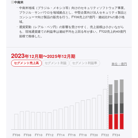
中南米
中南米地域（ブラジル・メキシコ等）向けのセキュリティソフトウェア事業。
ブラジル・サンパウロを地域拠点とし、中堅企業向け法人セキュリティ製品と
コンシューマ向け製品の販売を行う。FY06売上27億円・連結比3%の最小地
域。
通貨変動（レアル・ペソ円）の影響を受けやすく、売上規模は小さいながら
も、現地通貨建ての利益率は連結平均を上回る年が多い。FY22売上約40億円
規模で推移した。
2023
年12月期〜2025年12月期
セグメント売上高
セグメント利益
セグメント利益率
単位：
億円