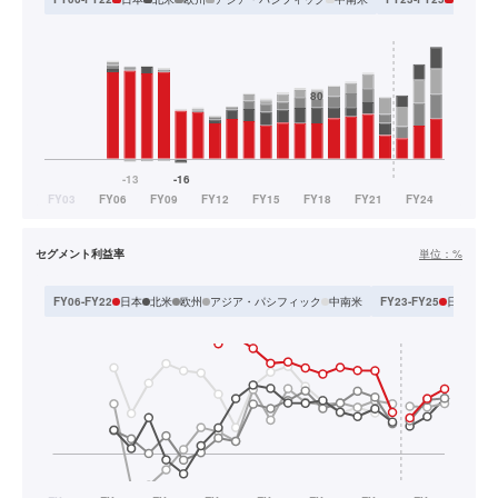
セグメント利益率
単位：
%
日本
北米
欧州
アジア・パシフィック
中南米
日本
ア
FY06-FY22
FY23-FY25