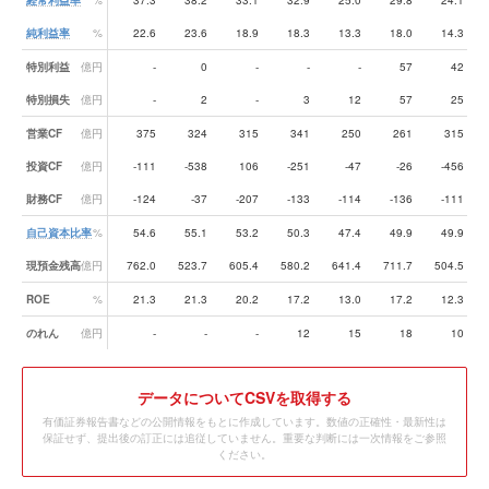
経常利益率
%
37.3
38.2
33.1
32.9
25.0
29.8
24.1
純利益率
%
22.6
23.6
18.9
18.3
13.3
18.0
14.3
特別利益
億円
-
0
-
-
-
57
42
特別損失
億円
-
2
-
3
12
57
25
営業CF
億円
375
324
315
341
250
261
315
投資CF
億円
-111
-538
106
-251
-47
-26
-456
財務CF
億円
-124
-37
-207
-133
-114
-136
-111
自己資本比率
%
54.6
55.1
53.2
50.3
47.4
49.9
49.9
現預金残高
億円
762.0
523.7
605.4
580.2
641.4
711.7
504.5
ROE
%
21.3
21.3
20.2
17.2
13.0
17.2
12.3
のれん
億円
-
-
-
12
15
18
10
データ
についてCSVを取得する
有価証券報告書などの公開情報をもとに作成しています。数値の正確性・最新性は
保証せず、提出後の訂正には追従していません。重要な判断には一次情報をご参照
ください。