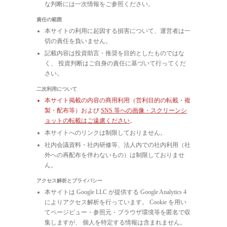
な判断には一次情報をご参照ください。
責任の範囲
本サイトの利用に起因する損害について、運営者は一
切の責任を負いません。
記載内容は投資助言・推奨を目的としたものではな
く、 投資判断はご自身の責任に基づいて行ってくだ
さい。
二次利用について
本サイト掲載の内容の商用利用（営利目的の転載・複
製・配布等）および
SNS 等への画像・スクリーンシ
ョットの転載はご遠慮ください
。
本サイトへのリンクは制限しておりません。
社内会議資料・社内研修等、法人内での社内利用（社
外への再配布を伴わないもの）は制限しておりませ
ん。
アクセス解析とプライバシー
本サイトは Google LLC が提供する Google Analytics 4
によりアクセス解析を行っています。 Cookie を用い
てページビュー・参照元・ブラウザ環境等を匿名で収
集しますが、 個人を特定する情報は含まれません。