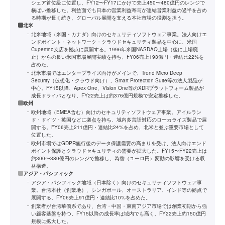
シェア首位級に位置し、FY12〜FY17にかけて売上450〜480億円のレンジで
横ばい推移した。利益面でも日本の営業利益寄与が連結営業利益の過半を占め
る時期が長く続き、グローバル展開を支える本社市場の役割を担う。
北米
北米地域（米国・カナダ）向けのセキュリティソフトウェア事業。法人向けエ
ンドポイント・ネットワーク・クラウドセキュリティ製品を中心に、米国
Cupertino支店を拠点に展開する。1996年米国NASDAQ上場（後に上場廃
止）からの長い米国市場展開実績を持ち、FY06売上193億円・連結比22%を
占めた。
北米市場ではエンタープライズ向けがメインで、Trend Micro Deep
Security（仮想化・クラウド向け）、Smart Protection Suite等の法人製品が
中心。FY15以降、Apex One、Vision One等のXDRプラットフォーム製品が
成長ドライバとなり、FY22売上は約376億円規模で安定推移した。
欧州
欧州地域（EMEA含む）向けのセキュリティソフトウェア事業。アイルラン
ド・ドイツ・英国などに拠点を持ち、域内多言語対応のローカライズ製品で展
開する。FY06売上211億円・連結比24%を占め、北米と並ぶ重要市場として
位置した。
欧州市場ではGDPR施行後のデータ保護需要の高まりを受け、法人向けエンド
ポイント保護とクラウドセキュリティの需要が拡大した。FY15〜FY22売上は
約300〜380億円のレンジで推移し、為替（ユーロ円）変動の影響を受ける収
益構造。
アジア・パシフィック
アジア・パシフィック地域（日本除く）向けのセキュリティソフトウェア事
業。台湾本社（創業地）、シンガポール、オーストラリア、インド等の拠点で
展開する。FY06売上91億円・連結比10%を占めた。
創業者が台湾華僑系であり、台湾・中国・東南アジア市場では創業初期から強
い顧客基盤を持つ。FY15以降の成長率は域内でも高く、FY22売上約150億円
規模に拡大した。