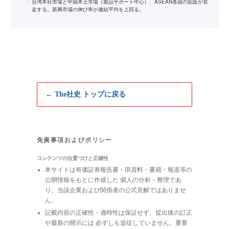
台湾本社市場と中国本土市場（製品サポート中心）、ASEAN各国の拡販が並
走する。新興市場の伸び率が連結平均を上回る。
← The社史 トップに戻る
免責事項およびポリシー
コンテンツの位置づけと正確性
本サイトは有価証券報告書・IR資料・書籍・報道等の
公開情報をもとに作成した 個人の分析・整理であ
り、当該企業および関係者の公式見解ではありませ
ん。
記載内容の正確性・適時性は保証せず、提出後の訂正
や最新の開示には 必ずしも追従していません。重要