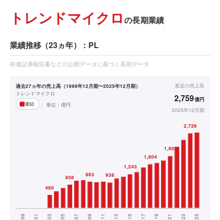
トレンドマイクロ
の長期業績
業績推移（23ヵ年）：PL
有価証券報告書などの公開データに基づく長期データ
直近の
売上高
過去27ヵ年の売上高（1999年12月期〜2025年12月期）
トレンドマイクロ
2,759
億円
連結
単位：
億円
2025年12月期