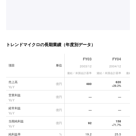
トレンドマイクロ
の長期業績（年度別データ）
FY03
FY04
項目
単位
2003/12
2004/12
連結 / 米国会計基準
連結 / 米国会計基準
連結 /
トレンドマイクロ
の長期業績データ一覧
売上高
620
億円
480
+29.2%
YoY
営業利益
億円
—
—
YoY
経常利益
億円
—
—
YoY
当期純利益
158
億円
92
+71.7%
YoY
純利益率
%
19.2
25.5