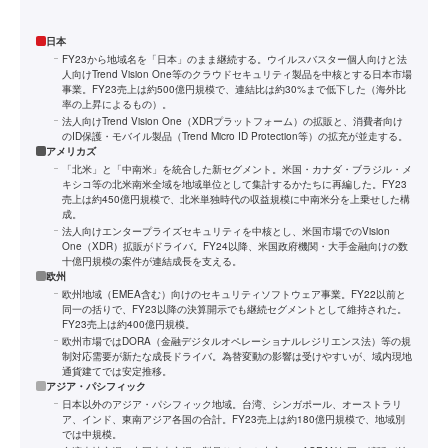
日本
FY23から地域名を「日本」のまま継続する。ウイルスバスター個人向けと法
人向けTrend Vision One等のクラウドセキュリティ製品を中核とする日本市場
事業。FY23売上は約500億円規模で、連結比は約30%まで低下した（海外比
率の上昇によるもの）。
法人向けTrend Vision One（XDRプラットフォーム）の拡販と、消費者向け
のID保護・モバイル製品（Trend Micro ID Protection等）の拡充が並走する。
アメリカズ
「北米」と「中南米」を統合した新セグメント。米国・カナダ・ブラジル・メ
キシコ等の北米南米全域を地域単位として集計するかたちに再編した。FY23
売上は約450億円規模で、北米単独時代の収益規模に中南米分を上乗せした構
成。
法人向けエンタープライズセキュリティを中核とし、米国市場でのVision
One（XDR）拡販がドライバ。FY24以降、米国政府機関・大手金融向けの数
十億円規模の案件が連結成長を支える。
欧州
欧州地域（EMEA含む）向けのセキュリティソフトウェア事業。FY22以前と
同一の括りで、FY23以降の決算開示でも継続セグメントとして維持された。
FY23売上は約400億円規模。
欧州市場ではDORA（金融デジタルオペレーショナルレジリエンス法）等の規
制対応需要が新たな成長ドライバ。為替変動の影響は受けやすいが、域内現地
通貨建てでは安定推移。
アジア・パシフィック
日本以外のアジア・パシフィック地域。台湾、シンガポール、オーストラリ
ア、インド、東南アジア各国の合計。FY23売上は約180億円規模で、地域別
では中規模。