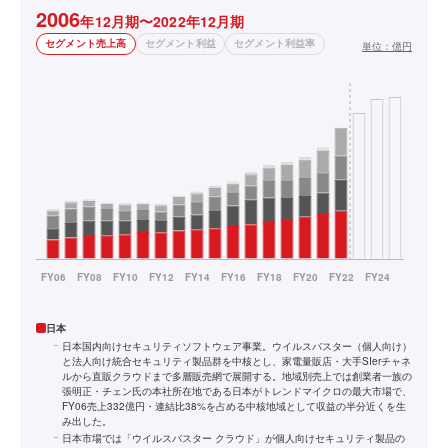
2006
年12月期〜2022年12月期
セグメント売上高
セグメント利益
セグメント利益率
単位：
億円
日本
日本国内向けセキュリティソフトウェア事業。ウイルスバスター（個人向け）
と法人向け統合セキュリティ製品群を中核とし、家電量販店・大手SIerチャネ
ルから直販クラウドまで多層販売網で展開する。地域別売上では創業者一族の
張明正・チェン氏の本社所在地である日本がトレンドマイクロの最大市場で、
FY06売上332億円・連結比38%を占める中核地域として収益の半分近くを生
み出した。
日本市場では「ウイルスバスター クラウド」が個人向けセキュリティ製品の