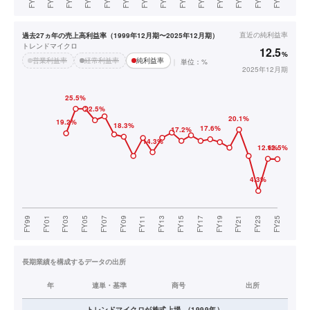
直近の
純利益率
過去27ヵ年の売上高利益率（1999年12月期〜2025年12月期）
トレンドマイクロ
12.5
%
営業利益率
経常利益率
純利益率
単位：%
2025年12月期
長期業績を構成するデータの出所
年
連単・基準
商号
出所
トレンドマイクロ
が株式上場
（
1999
年）