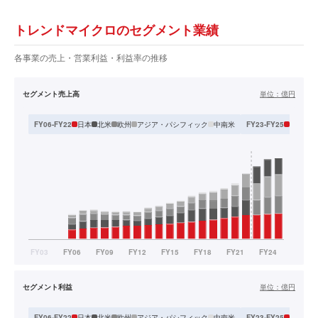
トレンドマイクロのセグメント業績
各事業の売上・営業利益・利益率の推移
セグメント売上高
単位：
億円
日本
北米
欧州
アジア・パシフィック
中南米
日本
ア
FY06-FY22
FY23-FY25
セグメント利益
単位：
億円
日本
北米
欧州
アジア・パシフィック
中南米
日本
ア
FY06-FY22
FY23-FY25