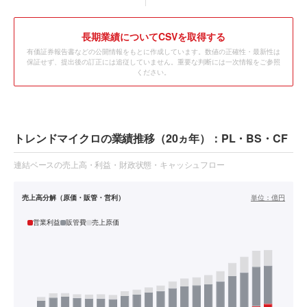
長期業績についてCSVを取得する
有価証券報告書などの公開情報をもとに作成しています。数値の正確性・最新性は
保証せず、提出後の訂正には追従していません。重要な判断には一次情報をご参照
ください。
トレンドマイクロの業績推移（20ヵ年）：PL・BS・CF
連結ベースの売上高・利益・財政状態・キャッシュフロー
売上高分解（原価・販管・営利）
単位：
億円
営業利益
販管費
売上原価