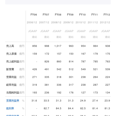
FY06
FY07
FY08
FY09
FY10
FY11
FY12
2006/12
2007/12
2008/12
2009/12
2010/12
2011/12
2012/12
20
JGAAP
JGAAP
JGAAP
JGAAP
JGAAP
JGAAP
JGAAP
J
連結
連結
連結
連結
連結
連結
連結
業績データ一覧
売上高
億円
856
998
1,017
963
954
964
938
売上原価
億円
159
172
157
150
167
179
175
売上総利益
億円
-
826
860
814
787
785
763
販管費
億円
426
491
542
512
549
521
539
営業利益
億円
271
335
318
301
238
264
224
経常利益
億円
319
381
336
317
238
287
227
当期純利益
億円
193
236
192
176
127
173
134
営業利益率
%
31.6
33.5
31.3
31.3
24.9
27.4
23.9
粗利率
%
-
82.7
84.5
84.4
82.5
81.4
81.3