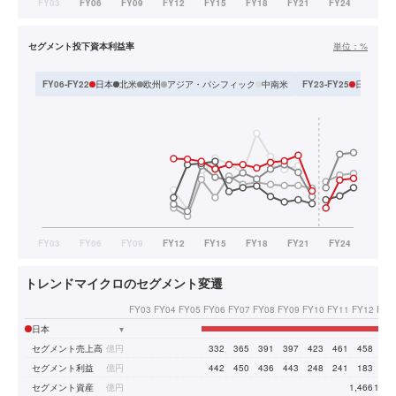
セグメント投下資本利益率
単位：
%
日本
北米
欧州
アジア・パシフィック
中南米
日本
ア
FY06-FY22
FY23-FY25
トレンドマイクロのセグメント変遷
FY03
FY04
FY05
FY06
FY07
FY08
FY09
FY10
FY11
FY12
FY1
日本
▾
セグメント売上高
億円
332
365
391
397
423
461
458
48
セグメント利益
億円
442
450
436
443
248
241
183
20
セグメント資産
億円
1,466
1,65