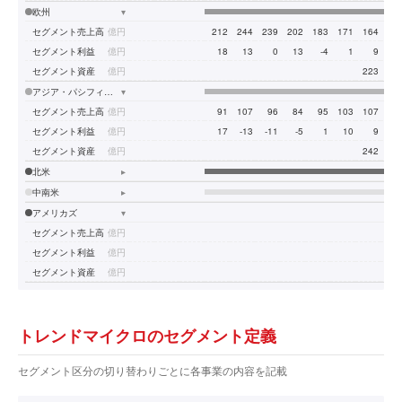
欧州
▾
セグメント売上高
億円
212
244
239
202
183
171
164
20
セグメント利益
億円
18
13
0
13
-4
1
9
セグメント資産
億円
223
32
アジア・パシフィック
▾
セグメント売上高
億円
91
107
96
84
95
103
107
12
セグメント利益
億円
17
-13
-11
-5
1
10
9
セグメント資産
億円
242
29
北米
▸
中南米
▸
アメリカズ
▾
セグメント売上高
億円
セグメント利益
億円
セグメント資産
億円
トレンドマイクロのセグメント定義
セグメント区分の切り替わりごとに各事業の内容を記載