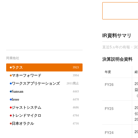
IR資料サマリ
直近5ヵ年の有報・決
決算説明会資料
同業他社
ラクス
3923
年度
経
マネーフォワード
3994
2
ワークスアプリケーションズ
2011廃止
FY26
益
Sansan
4443
freee
4478
2
ジャストシステム
4686
FY25
トレンドマイクロ
4704
2
日本オラクル
4716
FY24