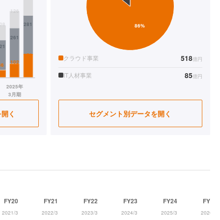
518
クラウド事業
億円
85
IT人材事業
億円
を開く
セグメント別データを開く
FY20
FY21
FY22
FY23
FY24
FY25
2021/3
2022/3
2023/3
2024/3
2025/3
2026/3