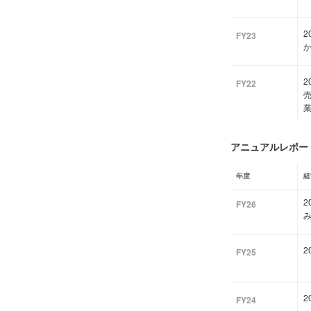
FY23
2
FY22
売
アニュアルレポート
年度
経
FY26
2
FY25
2
FY24