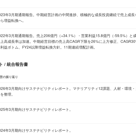
2023年3月期通期報告。中期経営計画の中間進捗、積極的な成長投資継続で売上成
から増益転換へ。
022年3月期通期報告。売上206億円（+34.1%）・営業利益15.8億円（-59.5%
上高成長率は加速。中期経営目標の売上高CAGR下限を26%に上方修正、CAGR30
業利益ボトム、FY24以降増益転換方針。11期連続増配計画。
 / 統合報告書
営の振り返り
2026年3月期向けサステナビリティレポート。マテリアリティ12課題、人材・環境
みを整理。
025年3月期向けサステナビリティレポート。
024年3月期向けサステナビリティレポート。