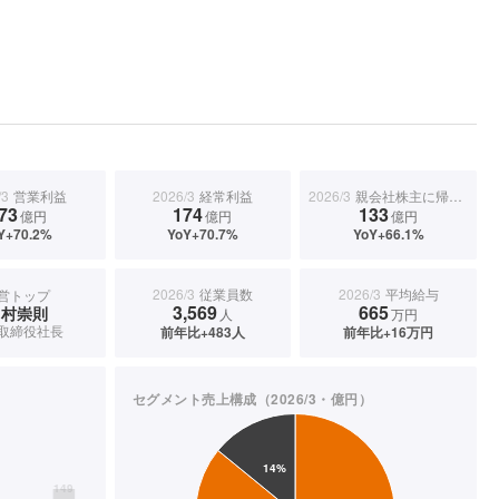
/3
営業利益
2026/3
経常利益
2026/3
親会社株主に帰属する当期純利益
73
174
133
億円
億円
億円
Y+70.2%
YoY+70.7%
YoY+66.1%
2026/3
従業員数
2026/3
平均給与
営トップ
3,569
665
中村崇則
人
万円
取締役社長
前年比+483人
前年比+16万円
セグメント売上構成（2026/3・億円）