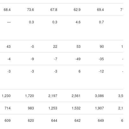
68.4
73.6
67.8
62.9
69.4
71.2
—
0.3
0.3
4.6
0.7
—
43
-0
22
53
90
134
-4
-9
-7
-49
-35
-28
-3
-3
-3
6
-12
-80
1,230
1,720
2,197
2,561
3,086
3,569
714
983
1,253
1,532
1,907
2,190
609
620
644
642
649
665