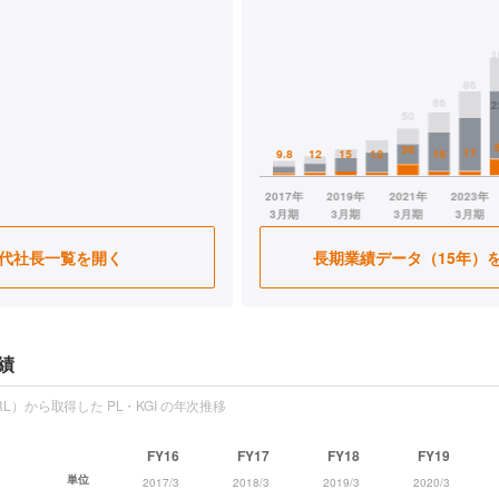
代社長一覧を開く
長期業績データ（15年）
績
L）から取得した PL・KGI の年次推移
FY16
FY17
FY18
FY19
単位
2017/3
2018/3
2019/3
2020/3