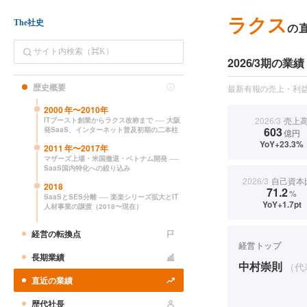
ラクス
The社史
の
2026/3期の業績
歴史概要
最新有報の売上・利益
2000
年〜
2010
年
2026/3
売上
ITブースト創業からラクス改称まで ── 大阪
603
発SaaS、インターネット普及初期の二本柱
億円
YoY+23.3%
2011
年〜
2017
年
マザーズ上場・米国撤退・ベトナム開発 ──
SaaS国内特化への絞り込み
2026/3
自己資本
2018
71.2
%
SaaSとSES分離 ── 楽楽シリーズ拡大とIT
YoY+1.7pt
人材事業の譲渡（2018〜現在）
経営の転換点
経営トップ
長期業績
中村崇則
（代
直近の業績
歴代社長