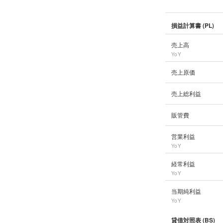
損益計算書 (PL)
売上高
YoY
売上原価
売上総利益
販管費
営業利益
YoY
経常利益
YoY
当期純利益
YoY
貸借対照表 (BS)