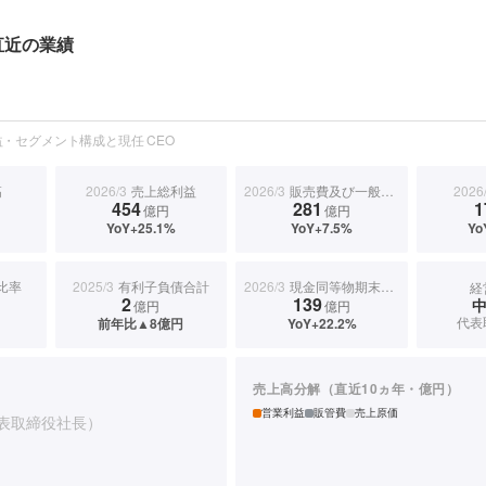
直近の業績
・セグメント構成と現任 CEO
高
2026/3
売上総利益
2026/3
販売費及び一般管理費
2026
454
281
1
億円
億円
YoY+25.1%
YoY+7.5%
Yo
比率
2025/3
有利子負債合計
2026/3
現金同等物期末残高
経
2
139
億円
億円
代表
前年比▲8億円
YoY+22.2%
売上高分解（直近10ヵ年・億円）
営業利益
販管費
売上原価
表取締役社長）