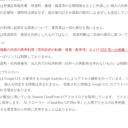
は有価証券報告書・IR資料・書籍・報道等の公開情報をもとに作成した 個人の分
の正確性・適時性は保証せず、提出後の訂正や最新の開示には 必ずしも追従して
の利用に起因する損害について、運営者は一切の責任を負いません。
は投資助言・推奨を目的としたものではなく、 投資判断はご自身の責任に基づい
いて
ト掲載の内容の商用利用（営利目的の転載・複製・配布等）および
SNS 等への画
へのリンクは制限しておりません。
議資料・社内研修等、法人内での社内利用（社外への再配布を伴わないもの）は制限
とプライバシー
 Google LLC が提供する Google Analytics 4 によりアクセス解析を行っ
、 個人を特定する情報は含まれません。 収集された情報は Google LLC のプ
れる場合があります。
配信に用いている Amazon CloudFront のアクセスログを取得しています。 リクエ
3 に保存します。 AI クローラー（ClaudeBot, GPTBot 等）と人間アクセス
タを運営者から外部に共有することはありません。