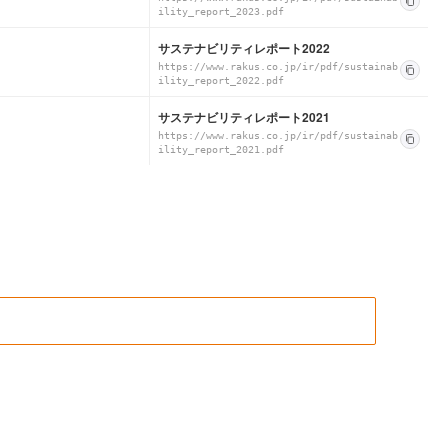
ility_report_2023.pdf
サステナビリティレポート2022
https://www.rakus.co.jp/ir/pdf/sustainab
ility_report_2022.pdf
サステナビリティレポート2021
https://www.rakus.co.jp/ir/pdf/sustainab
ility_report_2021.pdf