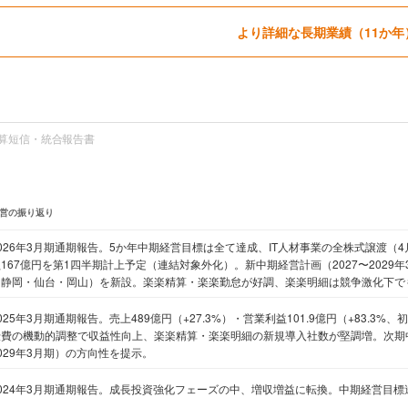
より詳細な長期業績（11か年
算短信・統合報告書
営の振り返り
026年3月期通期報告。5か年中期経営目標は全て達成、IT人材事業の全株式譲渡（
167億円を第1四半期計上予定（連結対象外化）。新中期経営計画（2027〜2029
（静岡・仙台・岡山）を新設。楽楽精算・楽楽勤怠が好調、楽楽明細は競争激化下でも
025年3月期通期報告。売上489億円（+27.3%）・営業利益101.9億円（+83.3%
伝費の機動的調整で収益性向上、楽楽精算・楽楽明細の新規導入社数が堅調増。次期中
029年3月期）の方向性を提示。
2024年3月期通期報告。成長投資強化フェーズの中、増収増益に転換。中期経営目