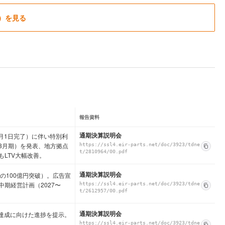
）を見る
報告資料
通期決算説明会
4月1日完了）に伴い特別利
年3月期）を発表、地方拠点
https://ssl4.eir-parts.net/doc/3923/tdne
t/2810964/00.pdf
LTV大幅改善。
通期決算説明会
、初の100億円突破）。広告宣
期経営計画（2027〜
https://ssl4.eir-parts.net/doc/3923/tdne
t/2612957/00.pdf
通期決算説明会
標達成に向けた進捗を提示。
https://ssl4.eir-parts.net/doc/3923/tdne