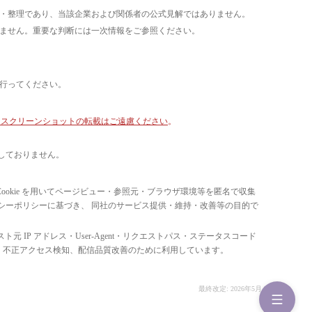
析・整理であり、当該企業および関係者の公式見解ではありません。
いません。重要な判断には一次情報をご参照ください。
て行ってください。
像・スクリーンショットの転載はご遠慮ください
。
しておりません。
ています。 Cookie を用いてページビュー・参照元・ブラウザ環境等を匿名で収集
ライバシーポリシーに基づき、 同社のサービス提供・維持・改善等の目的で
スト元 IP アドレス・User-Agent・リクエストパス・ステータスコード
の比率把握、 不正アクセス検知、配信品質改善のために利用しています。
最終改定: 2026年5月