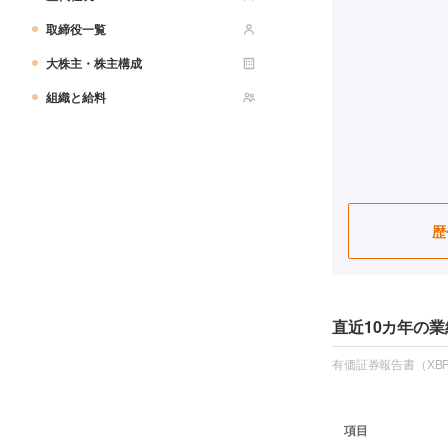
取締役一覧
大株主・株主構成
組織と給料
歴
直近10カ年の業
有価証券報告書（XBR
項目