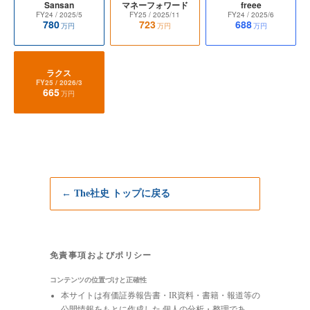
Sansan
マネーフォワード
freee
FY24
/ 2025/5
FY25
/ 2025/11
FY24
/ 2025/6
780
723
688
万円
万円
万円
ラクス
FY25
/ 2026/3
665
万円
← The社史 トップに戻る
免責事項およびポリシー
コンテンツの位置づけと正確性
本サイトは有価証券報告書・IR資料・書籍・報道等の
公開情報をもとに作成した 個人の分析・整理であ