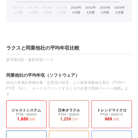
ラクスと同業他社の平均年収比較
業界横比較・最新有報ベース
同業他社の平均年収
（ソフトウェア）
各社の有価証券報告書「従業員の状況」より最新掲載値を集計（
FY24〜
FY25
·
7
社）。 カードをクリックするとその企業の業績ページへ移動しま
す。
ジャストシステム
日本オラクル
トレンドマイクロ
FY25
/ 2026/3
FY24
/ 2025/5
FY25
/ 2025/12
1,650
1,259
989
万円
万円
万円