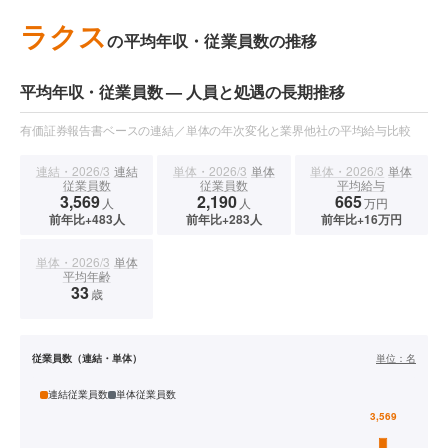
ラクス
の平均年収・従業員数の推移
平均年収・従業員数 — 人員と処遇の長期推移
有価証券報告書ベースの連結／単体の年次変化と業界他社の平均給与比較
連結・2026/3
連結
単体・2026/3
単体
単体・2026/3
単体
従業員数
従業員数
平均給与
3,569
2,190
665
人
人
万円
前年比+483人
前年比+283人
前年比+16万円
単体・2026/3
単体
平均年齢
33
歳
従業員数（連結・単体）
単位：
名
連結従業員数
単体従業員数