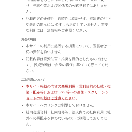
り、当該企業および関係者の公式見解ではありませ
ん。
記載内容の正確性・適時性は保証せず、提出後の訂正
や最新の開示には 必ずしも追従していません。重要
な判断には一次情報をご参照ください。
責任の範囲
本サイトの利用に起因する損害について、運営者は一
切の責任を負いません。
記載内容は投資助言・推奨を目的としたものではな
く、 投資判断はご自身の責任に基づいて行ってくだ
さい。
二次利用について
本サイト掲載の内容の商用利用（営利目的の転載・複
製・配布等）および
SNS 等への画像・スクリーンシ
ョットの転載はご遠慮ください
。
本サイトへのリンクは制限しておりません。
社内会議資料・社内研修等、法人内での社内利用（社
外への再配布を伴わないもの）は制限しておりませ
ん。