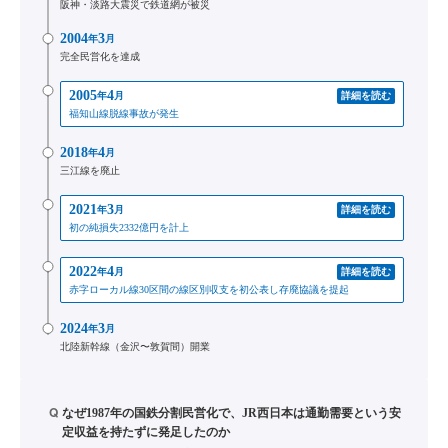
阪神・淡路大震災で鉄道網が被災
2004
3
年
月
完全民営化を達成
2005
4
年
月
詳細を読む
福知山線脱線事故が発生
2018
4
年
月
三江線を廃止
2021
3
年
月
詳細を読む
初の純損失2332億円を計上
2022
4
年
月
詳細を読む
赤字ローカル線30区間の線区別収支を初公表し存廃協議を提起
2024
3
年
月
北陸新幹線（金沢〜敦賀間）開業
Q
なぜ1987年の国鉄分割民営化で、JR西日本は通勤需要という安
定収益を持たずに発足したのか