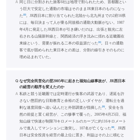
A
同じ日に分割された旅客6社は地理で割られたため、首都圏とい
う巨大で安定した通勤の市場はそのままJR東日本のものになっ
[2]
た
。JR西日本に割り当てられた北陸から北九州までの2府16県
には、毎日決まって人が乗る同規模の通勤大動脈がない。1987
年4月に発足したJR西日本が引き継いだのは、出張と観光に左
右される山陽新幹線と、関西経済の浮き沈みに揺れる近畿圏在
[1]
来線という、需要が振れる二本の収益源だった
。日々の通勤
客で底が固められた東日本との差は、分割の線引きそのものに
埋め込まれていた。
Q
なぜ完全民営化の翌2005年に起きた福知山線事故が、JR西日本
の経営の順序を変えたのか
A
私鉄と競う近畿圏では定時運行が集客の武器であり、遅延を許
さない懲罰的な日勤教育と余裕の乏しいダイヤが、運転士を過
[3]
剰な速度回復へ追い込んだと外部調査が指摘した
。安全を当
然の前提と置く経営が、この惨事で覆った。2005年4月25日、福
知山線で快速が制限70キロメートルのカーブに約116キロメート
[4]
ルで進入してマンションに激突し、107名が亡くなった
。JR西
日本は安全投資を経営の最上位に置き、利益はその上に積むと