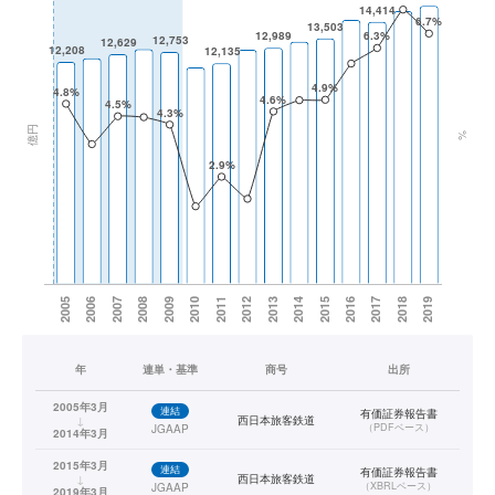
年
連単・基準
商号
出所
2005年3月
連結
有価証券報告書
↓
西日本旅客鉄道
（
PDFベース
）
JGAAP
2014年3月
2015年3月
連結
有価証券報告書
↓
西日本旅客鉄道
（
XBRLベース
）
JGAAP
2019年3月