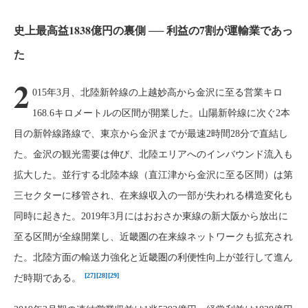
史上最高益1838億円の裏側 ── 利益の7割が運輸業であっ
た
2
015年3月、北陸新幹線の上越妙高から金沢に至る営業キロ
168.6キロメートルの区間が開業した。山陽新幹線に次ぐ2本
目の新幹線路線で、東京から金沢までが最速2時間28分で直結し
た。金沢の観光需要は伸び、北陸エリアへのインバウンド流入も
拡大した。並行する北陸本線（直江津から金沢に至る区間）は第
三セクターに移管され、在来線収入の一部が失われる構造変化も
同時に起きた。2019年3月にはおおさか東線の新大阪から放出に
至る区間が全線開業し、近畿圏の在来線ネットワークも拡充され
た。北陸方面の輸送力強化と近畿圏の利便性向上が並行して進ん
[27]
[28]
[29]
だ時期である。