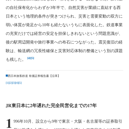
の自社保有化からわずか3年半で、自然災害が業績に直結する西
日本という地理的条件が突きつけられ、災害と需要変動の双方に
弱い体質が発足から10年も経たないうちに表面化した。鉄道事業
の充実だけでは経営の安定を担保しきれないという問題意識が、
後の駅周辺開発や旅行事業への布石につながった。震災復旧の経
験は、輸送網の冗長性確保と災害対応体制の整備という別の課題
[4]
[5]
も残した。
西日本旅客鉄道 有価証券報告書【沿革】
[1]
[2]
[3]
[4]
[5]
JR東日本に2年遅れた完全民営化までの17年
1
996年10月、設立から9年で東京・大阪・名古屋等の証券取引