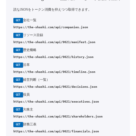
読なJSONをトークン消費を抑えつつ取得できます。
全社一覧
GET
https://the-shashi.com/api/companies.json
リソース目録
GET
https://the-shashi.com/api/9021/manifest.json
歴史概略
GET
https://the-shashi.com/api/9021/history.json
沿革
GET
https://the-shashi.com/api/9021/timeline.json
経営判断（一覧）
GET
https://the-shashi.com/api/9021/decisions.json
役員
GET
https://the-shashi.com/api/9021/executives.json
大株主
GET
https://the-shashi.com/api/9021/shareholders.json
財務三表
GET
https://the-shashi.com/api/9021/financials.json