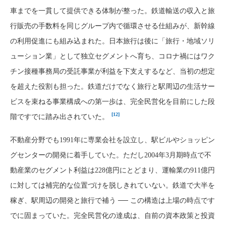
車までを一貫して提供できる体制が整った。鉄道輸送の収入と旅
行販売の手数料を同じグループ内で循環させる仕組みが、新幹線
の利用促進にも組み込まれた。日本旅行は後に「旅行・地域ソリ
ューション業」として独立セグメントへ育ち、コロナ禍にはワク
チン接種事務局の受託事業が利益を下支えするなど、当初の想定
を超えた役割も担った。鉄道だけでなく旅行と駅周辺の生活サー
ビスを束ねる事業構成への第一歩は、完全民営化を目前にした段
[12]
階ですでに踏み出されていた。
不動産分野でも1991年に専業会社を設立し、駅ビルやショッピン
グセンターの開発に着手していた。ただし2004年3月期時点で不
動産業のセグメント利益は228億円にとどまり、運輸業の911億円
に対しては補完的な位置づけを脱しきれていない。鉄道で大半を
稼ぎ、駅周辺の開発と旅行で補う ── この構造は上場の時点です
でに固まっていた。完全民営化の達成は、自前の資本政策と投資