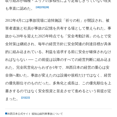
取り組みが職種・エリアの多様性により定着しきっていない現実
[18]
[19]
[20]
も率直に認めた。
2012年4月には事故現場に追悼施設「祈りの杜」が開設され、被
害者遺族と社員が事故の記憶を共有する場として整えられた。事
故から20年を迎えた2025年時点でも「安全考動計画」のもとで安
全対策は継続され、毎年の経営方針に安全関連の到達目標が具体
的に組み込まれている。利益を追求する前に安全が確保されなけ
ればならない ── この前提は以降のすべての経営判断に組み込ま
れた。完全民営化からわずか1年で、JR西日本の経営の重心は安
全側へ動いた。事故が変えたのは設備や規程だけではなく、経営
の優先順位そのものだった。多角化と成長は、この優先順位を上
書きするのではなく安全投資と並走させて進めるという前提が定
[21]
[22]
まった。
JR西日本公式サイト 福知山線列車事故について