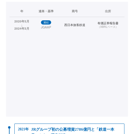
年
連単・基準
商号
出所
2020年3月
連結
有価証券報告書
↓
西日本旅客鉄道
（
XBRLベース
）
JGAAP
2024年3月
2021年
JRグループ初の公募増資2786億円と「鉄道一本