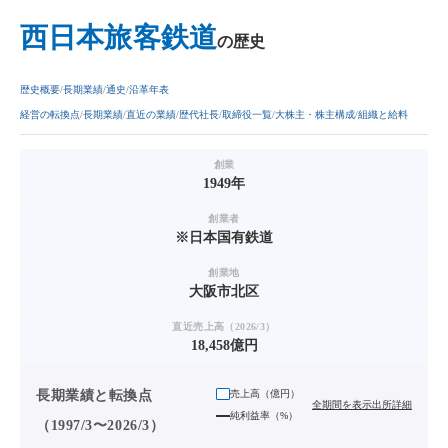
西日本旅客鉄道
の歴史
歴史概要
長期業績
通史
沿革年表
経営の転換点
長期業績
直近の業績
歴代社長
取締役一覧
大株主・株主構成
組織と給料
創業
1949年
創業者
※日本国有鉄道
創業地
大阪市北区
直近売上高（2026/3）
18,458億円
長期業績と転換点
売上高（
億円
）
全期間を表示
出所詳細
純利益率（%）
（1997/3〜2026/3）