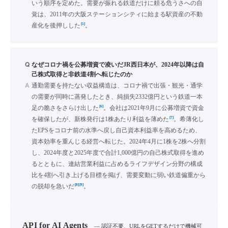
いう順序を定めた。需要が振れる鉄道だけに頼る危うさへの自
覚は、2011年の大阪ステーションシティに始まる駅資産の不動
[5]
産化を後押しした
。
Q
なぜコロナ禍を公募増資で凌いだJR西日本が、2024年以降は自
己株式取得と非鉄道4割へ転じたのか
A
通勤需要を持たない収益構造は、コロナ禍で出張・観光・通学
の需要が同時に蒸発したとき、純損失2332億円という鉄道一本
[6]
足の脆さをさらけ出した
。会社は2021年9月に公募増資で資金
[7]
を確保したが、新株発行は1株あたり利益を薄めた
。希薄化し
たEPSをコロナ前の水準へ戻し自己資本利益率を高めるため、
資本効率を重んじる経営へ転じた。2024年4月に1株を2株へ分割
し、2024年度と2025年度で合計1,000億円の自己株式取得を進め
るとともに、連結営業利益に占めるライフデザイン分野の構成
比を4割へ引き上げる目標を掲げ、需要変動に弱い鉄道偏重から
[8]
[9]
の脱却を急いだ
。
API for AI Agents
— 認証不要、URLをGETするだけで機械可