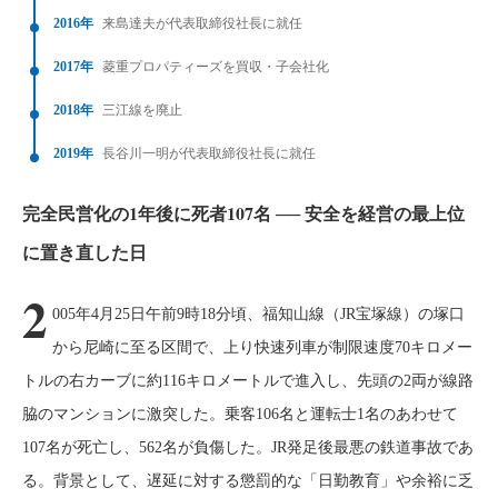
2016年
来島達夫が代表取締役社長に就任
2017年
菱重プロパティーズを買収・子会社化
2018年
三江線を廃止
2019年
長谷川一明が代表取締役社長に就任
完全民営化の1年後に死者107名 ── 安全を経営の最上位
に置き直した日
2
005年4月25日午前9時18分頃、福知山線（JR宝塚線）の塚口
から尼崎に至る区間で、上り快速列車が制限速度70キロメー
トルの右カーブに約116キロメートルで進入し、先頭の2両が線路
脇のマンションに激突した。乗客106名と運転士1名のあわせて
107名が死亡し、562名が負傷した。JR発足後最悪の鉄道事故であ
る。背景として、遅延に対する懲罰的な「日勤教育」や余裕に乏