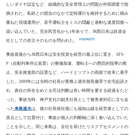
しいダイヤ設定など、組織的な安全管理上の問題が外部調査で指
摘された。私鉄との競合のなかで定時運行を維持するために積み
重ねた現場運用が、若手運転士をミスの隠蔽と過剰な速度回復へ
追い込んでいた。完全民営化から1年余りで、JR西日本は鉄道会
[15]
[16]
[17]
社としての存立そのものを問われた。
事故直後からJR西日本は安全投資を経営の最上位に置き、ATS-
P（自動列車停止装置）の整備加速、運転士への懲罰的指導の廃
止、安全推進部の設置など、ハードとソフトの両面で改革に着手
した。2009年には当時の社長が業務上過失致死傷罪で在宅起訴さ
れ、責任の所在をめぐる司法判断は長い時間を要する経過をたど
った。事故当時、神戸支社の副支社長として被害者対応に立ち会
った
来島達夫
は、後の社長就任後にも福知山線を経営者としての
原点として位置付け、事故が個人の判断軸に深く食い込んでいた
ことを示した。同じ来島は、全社を挙げたリスクアセスメントの