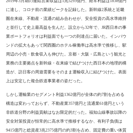
2019年3月期の連結営業収益は1兆5293億円、経常利益は1838億円
に達し、コロナ前の業績ピークを記録した。新幹線2系統と近畿
圏在来線、不動産・流通の組み合わせが、安全投資の高水準維持
と並行して史上最高益を生んだ。設立から32年で、JR西日本の事
業ポートフォリオは利益面でも一つの到達点に届いた。インバウ
ンドの拡大もあって関西圏のホテル稼働率は高水準で推移し、駅
周辺の小売・飲食収入も伸びた。京都・大阪・広島という観光と
業務の主要拠点を新幹線・在来線で結びつけた西日本の地理的構
造が、訪日客の周遊需要をそのまま運輸収入に結びつけた。表面
上は安定した複合鉄道事業者の姿だった。
しかし運輸業のセグメント利益1362億円が全体の約7割を占める
構造は変わっておらず、不動産業357億円と流通業61億円という
非鉄道分野の利益貢献はなお限定的だった。福知山線事故以降の
安全対策投資が恒常的に高水準で推移するなか、有利子負債は
9415億円と総資産3兆2375億円の約3割を占め、固定費の重い体質