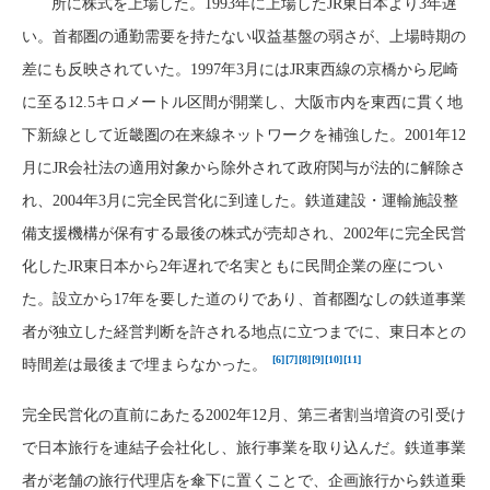
所に株式を上場した。1993年に上場したJR東日本より3年遅
い。首都圏の通勤需要を持たない収益基盤の弱さが、上場時期の
差にも反映されていた。1997年3月にはJR東西線の京橋から尼崎
に至る12.5キロメートル区間が開業し、大阪市内を東西に貫く地
下新線として近畿圏の在来線ネットワークを補強した。2001年12
月にJR会社法の適用対象から除外されて政府関与が法的に解除さ
れ、2004年3月に完全民営化に到達した。鉄道建設・運輸施設整
備支援機構が保有する最後の株式が売却され、2002年に完全民営
化したJR東日本から2年遅れで名実ともに民間企業の座につい
た。設立から17年を要した道のりであり、首都圏なしの鉄道事業
者が独立した経営判断を許される地点に立つまでに、東日本との
[6]
[7]
[8]
[9]
[10]
[11]
時間差は最後まで埋まらなかった。
完全民営化の直前にあたる2002年12月、第三者割当増資の引受け
で日本旅行を連結子会社化し、旅行事業を取り込んだ。鉄道事業
者が老舗の旅行代理店を傘下に置くことで、企画旅行から鉄道乗