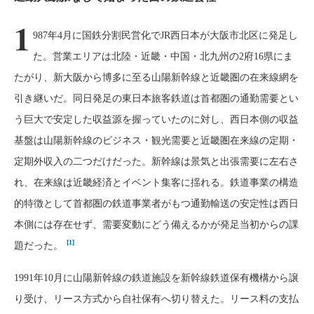
1
987年4月に国鉄分割民営化でJR西日本が大阪市北区に発足し
た。営業エリアは北陸・近畿・中国・北九州の2府16県にま
たがり、新大阪から博多に至る山陽新幹線と近畿圏の在来線網を
引き継いだ。同日発足の東日本旅客鉄道は首都圏の通勤需要とい
う巨大で安定した収益源を握っていたのに対し、西日本側の収益
基盤は山陽新幹線のビジネス・観光需要と近畿圏在来線の定期・
定期外収入の二つだけだった。新幹線は景気と出張需要に左右さ
れ、在来線は近畿経済とイベント集客に揺れる。鉄道事業の構造
的特徴として首都圏の鉄道事業者がもつ通勤輸送の安定性は西日
本側には存在せず、需要変動にどう備えるかが発足当初からの課
[1]
題だった。
1991年10月に山陽新幹線の鉄道施設を新幹線鉄道保有機構から譲
り受け、リース方式から自社保有へ切り替えた。リース料の支払