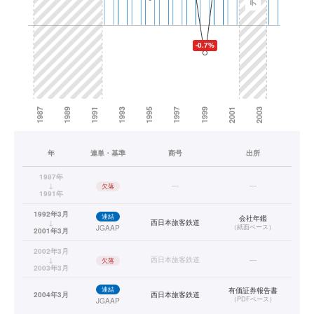
年
連単・基準
商号
出所
1987年
↓
—
—
欠落
1991年
1992年3月
連結
会社年鑑
↓
西日本旅客鉄道
（
紙面ベース
）
JGAAP
2001年3月
2002年3月
↓
西日本旅客鉄道
—
欠落
2003年3月
連結
有価証券報告書
2004年3月
西日本旅客鉄道
（
PDFベース
）
JGAAP