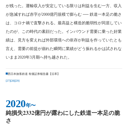
が残った。運輸収入が安定している限りは利益を生む一方、収入
が急減すれば赤字が2000億円規模で膨らむ ── 鉄道一本足の脆さ
は、コロナ禍で直撃される。最高益と構造的脆弱性が同居してい
たのが、この時代の素顔だった。インバウンド需要に乗った好業
績は、見方を変えれば外部環境への依存が利益を作っていたとも
言え、需要の前提が崩れた瞬間に業績がどう振れるかは試されな
いまま2020年3月期へ持ち越された。
西日本旅客鉄道 有価証券報告書【沿革】
[27]
[28]
[29]
2020
年〜
純損失2332億円が露わにした鉄道一本足の脆
さ