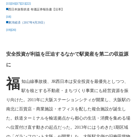
[15]
[16]
[17]
[21]
[22]
西日本旅客鉄道 有価証券報告書【沿革】
[18]
東洋経済（2017年4月29日）
[19]
[20]
安全投資が利益を圧迫するなかで駅資産を第二の収益源
に
福
知山線事故後、JR西日本は安全投資を最優先としつつ、
駅を核とする不動産・まちづくり事業にも経営資源を振
り向けた。2011年に大阪ステーションシティが開業し、大阪駅の
南北に百貨店・商業施設・オフィスを配した複合施設が誕生し
た。鉄道ターミナルを輸送拠点から都心の生活・消費を集める場
へ位置付け直す動きの起点だった。2013年にはうめきた1期区域
の「グランフロント大阪」が開業した。大阪駅北側の旧梅田貨物