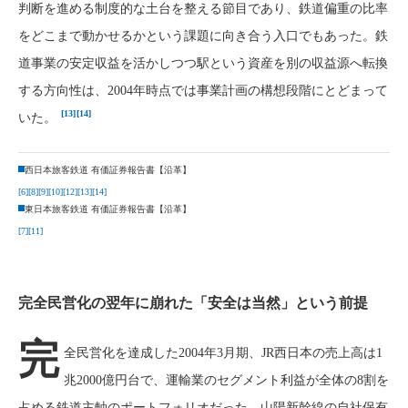
判断を進める制度的な土台を整える節目であり、鉄道偏重の比率
をどこまで動かせるかという課題に向き合う入口でもあった。鉄
道事業の安定収益を活かしつつ駅という資産を別の収益源へ転換
する方向性は、2004年時点では事業計画の構想段階にとどまって
[13]
[14]
いた。
西日本旅客鉄道 有価証券報告書【沿革】
[6]
[8]
[9]
[10]
[12]
[13]
[14]
東日本旅客鉄道 有価証券報告書【沿革】
[7]
[11]
完全民営化の翌年に崩れた「安全は当然」という前提
完
全民営化を達成した2004年3月期、JR西日本の売上高は1
兆2000億円台で、運輸業のセグメント利益が全体の8割を
占める鉄道主軸のポートフォリオだった。山陽新幹線の自社保有