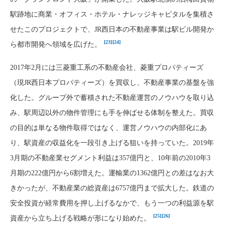
駅跡地に商業・オフィス・ホテル・ナレッジキャピタルを集積さ
せたこのプロジェクトで、JR西日本の不動産事業は駅ビル開発か
[23]
[24]
ら都市開発へ領域を広げた。
2017年2月には三菱重工系の不動産会社、菱重プロパティーズ
（現JR西日本プロパティーズ）を買収し、不動産事業の基盤を強
化した。グループ外で蓄積された不動産運営のノウハウを取り込
み、駅周辺以外の物件管理にも手を伸ばせる体制を整えた。買収
の目的は単なる物件取得ではなく、運営ノウハウの内部化にあ
り、駅資産の収益化を一段引き上げる狙いを持っていた。2019年
3月期の不動産業セグメント利益は357億円と、10年前の2010年3
月期の222億円から6割増えた。運輸業の1362億円との差はなお大
きかったが、不動産業の総資産は6757億円まで拡大した。鉄道の
安全投資が経常費用を押し上げるなかで、もう一つの利益源を駅
[25]
[26]
資産から立ち上げる戦略が形になり始めた。