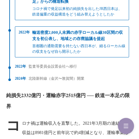
足」からの構造転換
コロナ禍で発足以来初の純損失を出したJR西日本は、
鉄道偏重の収益構造をどう組み替えようとしたか
2022年
輸送密度2,000人未満の赤字ローカル線30区間の収
支を初公表し、地域との存廃協議を提起
首都圏の通勤需要を持たない西日本が、細るローカル線
の収支をなぜ自ら開示したか
2022年
監査等委員会設置会社へ移行
2024年
北陸新幹線（金沢〜敦賀間）開業
純損失2332億円・運輸赤字2515億円 ── 鉄道一本足の限
界
コ
ロナ禍は運輸収入を直撃した。2021年3月期の連結営業
収益は8981億円と前年比で約4割減となり、運輸事業は