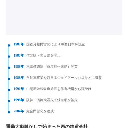
1987年
国鉄分割民営化によりJR西日本を設立
1987年
信楽線・岩日線を廃止
1988年
本四備讃線（茶屋町〜児島）開業
1988年
自動車事業を西日本ジェイアールバスなどに譲渡
1991年
山陽新幹線鉄道施設を保有機構から譲受け
1995年
阪神・淡路大震災で鉄道網が被災
2004年
完全民営化を達成
通勤大動脈なしで始まった西の鉄道会社