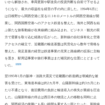
いから解放され、車両更新や駅改良の投資判断を自前で下せるよ
うになり、最大の収益柱を経営の手の内に戻した。1994年6月に
は日根野から関西空港に至る11.1キロメートルの関西空港線が開
業し、関西国際空港へのアクセス鉄道を整えた。海外と関西を結
ぶ新たな旅客動線が在来線網に組み込まれ、ビジネス・観光の双
方で需要を取り込む経路が広がった。新幹線の自社保有化と空港
アクセスの確立で、近畿圏の輸送基盤は民営化から数年で骨格を
整えた。発足直後の経営は鉄道事業の充実と路線網の拡張に主軸
を置き、駅周辺事業や旅行事業はまだ補完的な位置にとどまって
[2]
[3]
いた。
翌1995年1月の阪神・淡路大震災で近畿圏の鉄道網は壊滅的な被
害を受けた。東海道本線は約2カ月半、山陽新幹線は約3カ月にわ
たり不通となり、復旧費用の負担と輸送収入の喪失が業績を圧迫
した。山陽新幹線の停止は西日本の物流と人の移動を同時に止
め、関西経済の復興にも長い時間を要する一因となった。新幹線