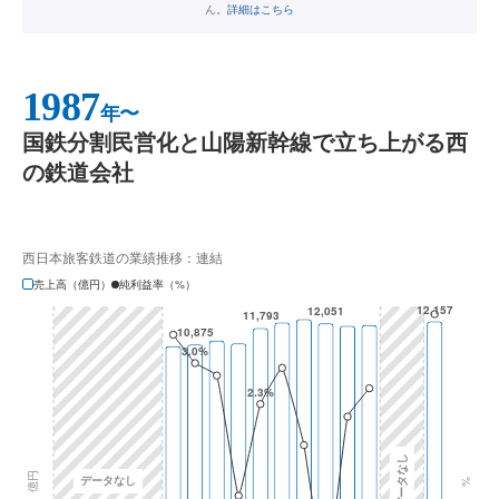
ん。
詳細はこちら
1987
年〜
国鉄分割民営化と山陽新幹線で立ち上がる西
の鉄道会社
西日本旅客鉄道の業績推移：連結
売上高（億円）
純利益率（%）