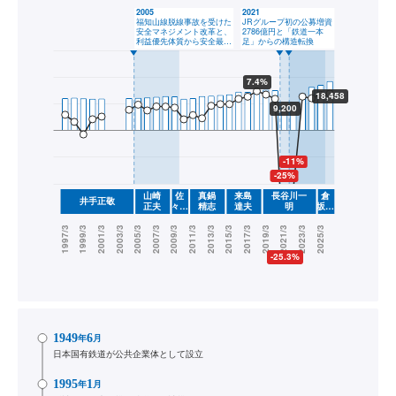
1949
6
年
月
日本国有鉄道が公共企業体として設立
1995
1
年
月