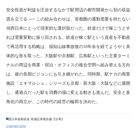
安全投資が利益を圧迫するなかで駅周辺の都市開発から別の収益
源を立てる ── この組み合わせは、首都圏の通勤需要を持たない
JR西日本にとって現実的な選択肢だった。鉄道だけで稼ごうとす
れば需要変動に振り回される。鉄道が稼ぐ駅という資産を不動産
で再活用する戦略は、福知山線事故後の10年余を経てようやく具
体的な形を取った。大阪駅や京都駅、広島駅といった主要ターミ
ナルの周辺を商業・宿泊・オフィスの複合空間へ組み替える方向
は、後の長期ビジョンにも引き継がれた。同時期、駅ナカの商業
施設「エキマルシェ」シリーズも京都・新大阪・大阪などに展開
し、通過点だった駅を消費の場に変える動きも進んだ。安全と多
角化の両立が、この時代の経営の輪郭を決めた。
西日本旅客鉄道 有価証券報告書【沿革】
[23]
[24]
[25]
[26]