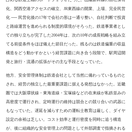
化、関西空港アクセスの確立、JR東西線の開業、上場、完全民営
化 ── 民営化後の17年で会社の形は一通り整い、自社判断で投資
と路線運営を進められる制度的環境がそろった。鉄道事業者とし
ての独り立ちが完了した2004年は、次の10年の成長戦略を組み立
てる前提条件をほぼ備えた節目だった。残るのは鉄道偏重の収益
構造をどう動かすかという経営課題に向き合う段階で、駅周辺開
発と旅行・流通の拡張がその主な手段となっていた。
他方、安全管理体制は鉄道会社として当然に備わっているものと
され、経営の独立した最重要課題に据える発想はなかった。近畿
圏では大阪環状線・東海道線・宝塚線などの在来線が私鉄並みの
高密度で運行され、定時運行の維持は競合との競り合いの武器に
もなっていた。遅延を減らすための運転士教育は厳しく、ダイヤ
設定の余裕は乏しい。コスト効率と運行密度を同時に追う構造
が、後に組織的な安全管理上の問題として外部調査で指摘される