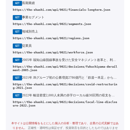
長期業績
GET
https://the-shashi.com/api/9021/financials-longterm.json
事業セグメント
GET
https://the-shashi.com/api/9021/segments.json
地域別売上
GET
https://the-shashi.com/api/9021/regions.json
従業員
GET
https://the-shashi.com/api/9021/workforce.json
2005年 福知山線脱線事故を受けた安全マネジメント改革と、利益優先体質から安全最優先への転換
GET
https://the-shashi.com/api/9021/decisions/fukuchiyama-derail
ment-2005.json
2021年 JRグループ初の公募増資2786億円と「鉄道一本足」からの構造転換
GET
https://the-shashi.com/api/9021/decisions/covid-restructurin
g-2021.json
2022年 輸送密度2,000人未満の赤字ローカル線30区間の収支を初公表し、地域との存廃協議を提起
GET
https://the-shashi.com/api/9021/decisions/local-line-disclos
ure-2022.json
本サイトは公開情報をもとにした個人の分析・整理であり、企業の公式見解ではあ
りません。
正確性・適時性は保証せず、投資助言を目的としたものではありませ