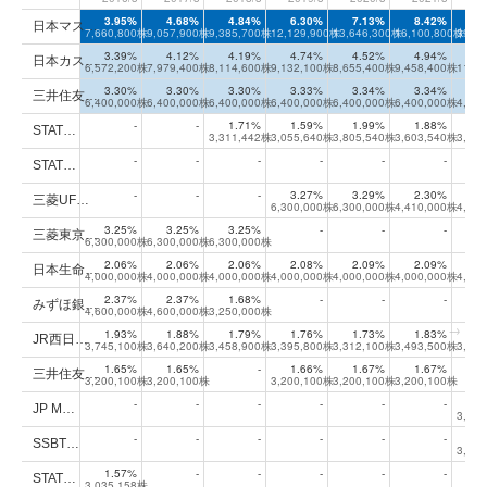
大株主上位10位の年次推移
3.95%
4.68%
4.84%
6.30%
7.13%
8.42%
16
日本マス…
7,660,800株
9,057,900株
9,385,700株
12,129,900株
13,646,300株
16,100,800株
39,7
3.39%
4.12%
4.19%
4.74%
4.52%
4.94%
4
日本カス…
6,572,200株
7,979,400株
8,114,600株
9,132,100株
8,655,400株
9,458,400株
11,3
3.30%
3.30%
3.30%
3.33%
3.34%
3.34%
1
三井住友…
6,400,000株
6,400,000株
6,400,000株
6,400,000株
6,400,000株
6,400,000株
4,48
-
-
1.71%
1.59%
1.99%
1.88%
1
STAT…
3,311,442株
3,055,640株
3,805,540株
3,603,540株
3,99
-
-
-
-
-
-
STAT…
-
-
-
3.27%
3.29%
2.30%
1
三菱UF…
6,300,000株
6,300,000株
4,410,000株
4,41
3.25%
3.25%
3.25%
-
-
-
三菱東京…
6,300,000株
6,300,000株
6,300,000株
2.06%
2.06%
2.06%
2.08%
2.09%
2.09%
1
日本生命…
4,000,000株
4,000,000株
4,000,000株
4,000,000株
4,000,000株
4,000,000株
4,00
2.37%
2.37%
1.68%
-
-
-
みずほ銀…
4,600,000株
4,600,000株
3,250,000株
1.93%
1.88%
1.79%
1.76%
1.73%
1.83%
1
JR西日…
3,745,100株
3,640,200株
3,458,900株
3,395,800株
3,312,100株
3,493,500株
3,55
1.65%
1.65%
-
1.66%
1.67%
1.67%
三井住友…
3,200,100株
3,200,100株
3,200,100株
3,200,100株
3,200,100株
-
-
-
-
-
-
1
JP M…
3,00
-
-
-
-
-
-
1
SSBT…
3,38
1.57%
-
-
-
-
-
STAT…
3,035,158株