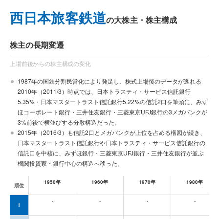
西日本旅客鉄道
の大株主・株主構成
株主の長期変遷
上場前後からの株主構成の変化
1987年の国鉄分割民営化により発足し、株式上場後のデータが遡れる
2010年（2011/3）時点では、日本トラスティ・サービス信託銀行
5.35%・日本マスタートラスト信託銀行5.22%の信託2口を筆頭に、みず
ほコーポレート銀行・三井住友銀行・三菱東京UFJ銀行の3メガバンクが
3%前後で横並びする分散構造だった。
2015年（2016/3）も信託2口とメガバンクが上位を占める構図が続き、
日本マスタートラスト信託銀行や日本トラスティ・サービス信託銀行の
信託口を中核に、みずほ銀行・三菱東京UFJ銀行・三井住友銀行が並ぶ
機関投資家・銀行中心の構造へ移った。
1950年
1960年
1970年
1980年
順位
年代別の大株主上位10位（前半10年刻み・直近5年刻みのスナップショット）
-
-
-
-
1