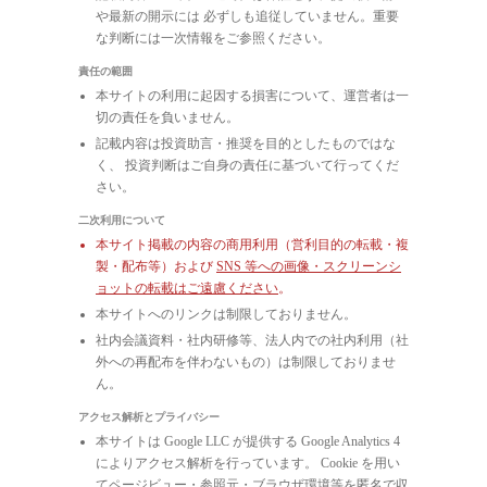
や最新の開示には 必ずしも追従していません。重要
な判断には一次情報をご参照ください。
責任の範囲
本サイトの利用に起因する損害について、運営者は一
切の責任を負いません。
記載内容は投資助言・推奨を目的としたものではな
く、 投資判断はご自身の責任に基づいて行ってくだ
さい。
二次利用について
本サイト掲載の内容の商用利用（営利目的の転載・複
製・配布等）および
SNS 等への画像・スクリーンシ
ョットの転載はご遠慮ください
。
本サイトへのリンクは制限しておりません。
社内会議資料・社内研修等、法人内での社内利用（社
外への再配布を伴わないもの）は制限しておりませ
ん。
アクセス解析とプライバシー
本サイトは Google LLC が提供する Google Analytics 4
によりアクセス解析を行っています。 Cookie を用い
てページビュー・参照元・ブラウザ環境等を匿名で収