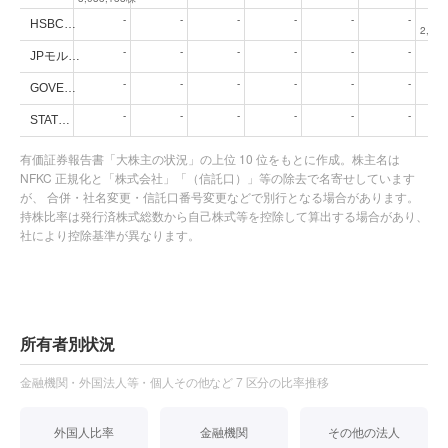
-
-
-
-
-
-
0
HSBC…
2,07
-
-
-
-
-
-
JPモル…
-
-
-
-
-
-
GOVE…
-
-
-
-
-
-
STAT…
有価証券報告書「大株主の状況」の上位 10 位をもとに作成。株主名は
NFKC 正規化と「株式会社」「（信託口）」等の除去で名寄せしています
が、 合併・社名変更・信託口番号変更などで別行となる場合があります。
持株比率は発行済株式総数から自己株式等を控除して算出する場合があり、
社により控除基準が異なります。
所有者別状況
金融機関・外国法人等・個人その他など 7 区分の比率推移
外国人比率
金融機関
その他の法人