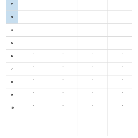
-
-
-
-
2
-
-
-
-
3
-
-
-
-
4
-
-
-
-
5
-
-
-
-
6
-
-
-
-
7
-
-
-
-
8
-
-
-
-
9
-
-
-
-
10