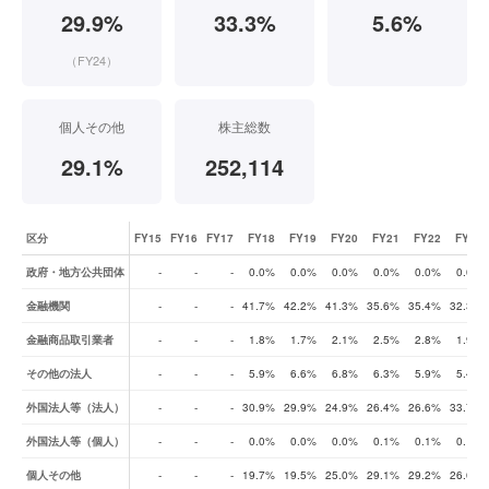
29.9%
33.3%
5.6%
（FY24）
個人その他
株主総数
29.1%
252,114
区分
FY15
FY16
FY17
FY18
FY19
FY20
FY21
FY22
FY23
株式所有者別状況（比率の推移）
政府・地方公共団体
-
-
-
0.0%
0.0%
0.0%
0.0%
0.0%
0.0%
金融機関
-
-
-
41.7%
42.2%
41.3%
35.6%
35.4%
32.3%
金融商品取引業者
-
-
-
1.8%
1.7%
2.1%
2.5%
2.8%
1.9%
その他の法人
-
-
-
5.9%
6.6%
6.8%
6.3%
5.9%
5.4%
外国法人等（法人）
-
-
-
30.9%
29.9%
24.9%
26.4%
26.6%
33.7%
外国法人等（個人）
-
-
-
0.0%
0.0%
0.0%
0.1%
0.1%
0.1%
個人その他
-
-
-
19.7%
19.5%
25.0%
29.1%
29.2%
26.6%