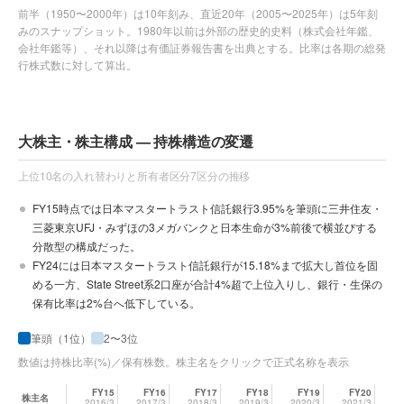
前半（1950〜2000年）は10年刻み、直近20年（2005〜2025年）は5年刻
みのスナップショット。1980年以前は外部の歴史的史料（株式会社年鑑、
会社年鑑等）、それ以降は有価証券報告書を出典とする。比率は各期の総発
行株式数に対して算出。
大株主・株主構成 — 持株構造の変遷
上位10名の入れ替わりと所有者区分7区分の推移
FY15時点では日本マスタートラスト信託銀行3.95%を筆頭に三井住友・
三菱東京UFJ・みずほの3メガバンクと日本生命が3%前後で横並びする
分散型の構成だった。
FY24には日本マスタートラスト信託銀行が15.18%まで拡大し首位を固
める一方、State Street系2口座が合計4%超で上位入りし、銀行・生保の
保有比率は2%台へ低下している。
筆頭（1位）
2〜3位
数値は持株比率(%)／保有株数。株主名をクリックで正式名称を表示
FY15
FY16
FY17
FY18
FY19
FY20
株主名
2016/3
2017/3
2018/3
2019/3
2020/3
2021/3
20