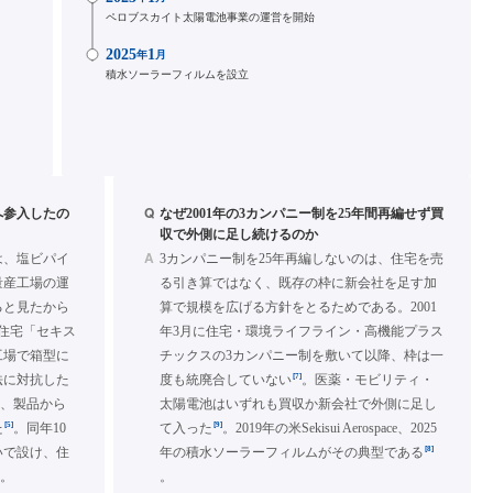
ペロブスカイト太陽電池事業の運営を開始
2025
1
年
月
積水ソーラーフィルムを設立
Q
へ参入したの
なぜ2001年の3カンパニー制を25年間再編せず買
収で外側に足し続けるのか
A
は、塩ビパイ
3カンパニー制を25年再編しないのは、住宅を売
量産工場の運
る引き算ではなく、既存の枠に新会社を足す加
ると見たから
算で規模を広げる方針をとるためである。2001
住宅「セキス
年3月に住宅・環境ライフライン・高機能プラス
工場で箱型に
チックスの3カンパニー制を敷いて以降、枠は一
[7]
法に対抗した
度も統廃合していない
。医薬・モビリティ・
を、製品から
太陽電池はいずれも買収か新会社で外側に足し
[5]
[9]
た
。同年10
て入った
。2019年の米Sekisui Aerospace、2025
[8]
いで設け、住
年の積水ソーラーフィルムがその典型である
]
。
。