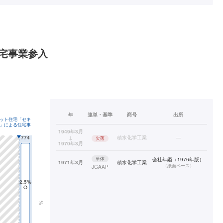
宅事業参入
年
連単・基準
商号
出所
1949年3月
↓
積水化学工業
—
欠落
1970年3月
単体
会社年鑑（1976年版）
1971年3月
積水化学工業
（
紙面ベース
）
JGAAP