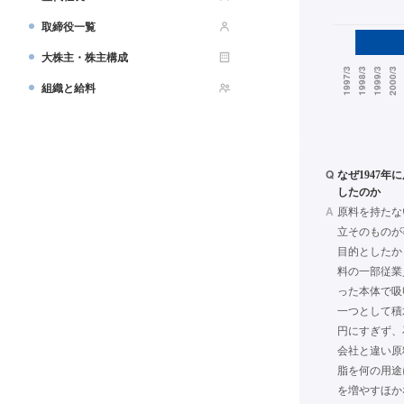
取締役一覧
大株主・株主構成
組織と給料
Q
なぜ1947
したのか
A
原料を持たな
立そのものが
目的としたか
料の一部従業
った本体で吸
一つとして積
円にすぎず、
会社と違い原
脂を何の用途
を増やすほか