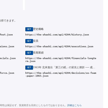
取得できます。
歴史概略
GET
fest.json
https://the-shashi.com/api/4204/history.json
役員
GET
sions.json
https://the-shashi.com/api/4204/executives.json
長期業績
GET
ncials.json
https://the-shashi.com/api/4204/financials-longte
rm.json
1963年 北米進出「第三の紙」の栄光と挫折 ── 成長会社セキスイの転落（1962〜1965）
GET
force.json
https://the-shashi.com/api/4204/decisions/us-foam
-paper-1963.json
時性は保証せず、投資助言を目的としたものではありません。
詳細はこちら