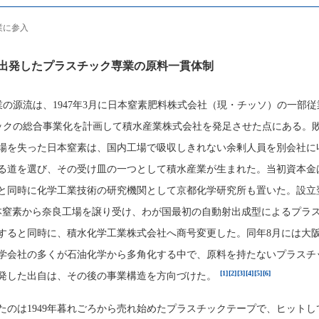
業に参入
出発したプラスチック専業の原料一貫体制
業の源流は、1947年3月に日本窒素肥料株式会社（現・チッソ）の一部従
ックの総合事業化を計画して積水産業株式会社を発足させた点にある。
場を失った日本窒素は、国内工場で吸収しきれない余剰人員を別会社に
る道を選び、その受け皿の一つとして積水産業が生まれた。当初資本金は
と同時に化学工業技術の研究機関として京都化学研究所も置いた。設立
は日本窒素から奈良工場を譲り受け、わが国最初の自動射出成型によるプラ
すると同時に、積水化学工業株式会社へ商号変更した。同年8月には大
学会社の多くが石油化学から多角化する中で、原料を持たないプラスチ
[1]
[2]
[3]
[4]
[5]
[6]
発した出自は、その後の事業構造を方向づけた。
たのは1949年暮れごろから売れ始めたプラスチックテープで、ヒットし