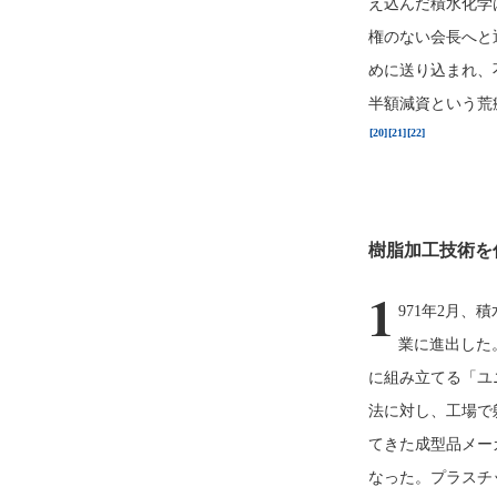
え込んだ積水化学
権のない会長へと
めに送り込まれ、
半額減資という荒
[20]
[21]
[22]
樹脂加工技術を
1
971年2月
業に進出した
に組み立てる「ユ
法に対し、工場で
てきた成型品メー
なった。プラスチ