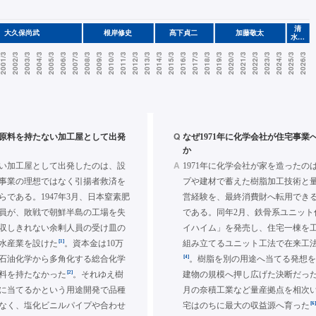
Q
年に原料を持たない加工屋として出発
なぜ1971年に化学会社が住宅事業
か
A
い加工屋として出発したのは、設
1971年に化学会社が家を造ったの
事業の理想ではなく引揚者救済を
プや建材で蓄えた樹脂加工技術と
らである。1947年3月、日本窒素肥
営経験を、最終消費財へ転用でき
員が、敗戦で朝鮮半島の工場を失
である。同年2月、鉄骨系ユニット
収しきれない余剰人員の受け皿の
イハイム」を発売し、住宅一棟を
[1]
水産業を設けた
。資本金は10万
組み立てるユニット工法で在来工
[4]
石油化学から多角化する総合化学
。樹脂を別の用途へ当てる発想
[2]
料を持たなかった
。それゆえ樹
建物の規模へ押し広げた決断だっ
に当てるかという用途開発で品種
月の奈積工業など量産拠点を相次
[6
なく、塩化ビニルパイプや合わせ
宅はのちに最大の収益源へ育った