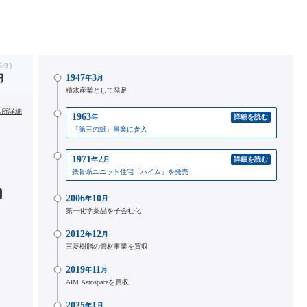
/3）
1947
3
円
年
月
積水産業として発足
出所詳細
1963
年
詳細を読む
「第三の紙」事業に参入
1971
2
年
月
詳細を読む
鉄骨系ユニット住宅「ハイム」を発売
2006
10
年
月
第一化学薬品を子会社化
2012
12
年
月
三菱樹脂の管材事業を買収
2019
11
年
月
AIM Aerospaceを買収
2025
1
年
月