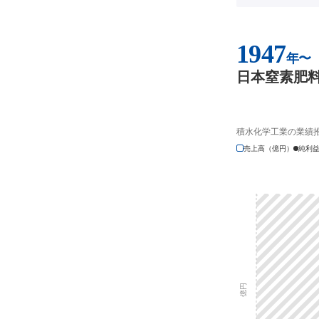
1947
年〜
日本窒素肥
積水化学工業の業績
売上高（億円）
純利