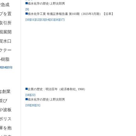
積水化学の歴史/上野次郎男
で急成
[9]
プを置
積水化学工業 有価証券報告書 第103期（2025年3月期）【沿革】
[10]
[11]
[12]
[13]
[14]
[15]
[16]
[17]
券取引所
全国展開
賀水口
クテー
ル樹脂
3]
[14]
[15]
企業の歴史 : 明治百年（経済春秋社, 1968）
は創業
[18]
[22]
積水化学の歴史/上野次郎男
並び
[19]
[20]
[21]
や波板
ポリス
庫を抱