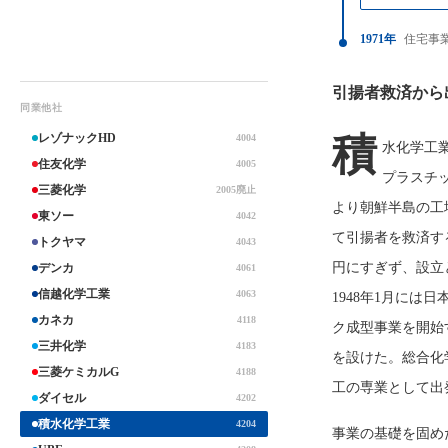
1971年
住宅事
引揚者救済から
同業他社
積
レゾナックHD
4004
水化学工
住友化学
4005
プラスチ
三菱化学
2005廃止
より朝鮮半島の工
東ソー
4042
て引揚者を救済す
トクヤマ
4043
円にすぎず、設立
デンカ
4061
信越化学工業
4063
1948年1月に
カネカ
4118
ク成型事業を開始
三井化学
4183
を設けた。総合化
三菱ケミカルG
4188
工の専業として出
ダイセル
4202
積水化学工業
4204
事業の基礎を固め