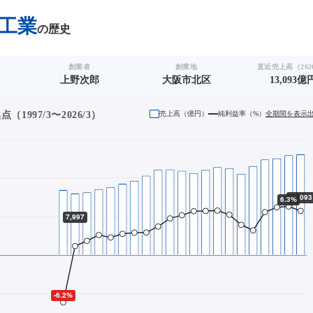
工業
の歴史
創業者
創業地
直近売上高（2026
上野次郎
大阪市北区
13,093億
1997/3〜2026/3）
売上高（
億円
）
純利益率（%）
全期間を表示