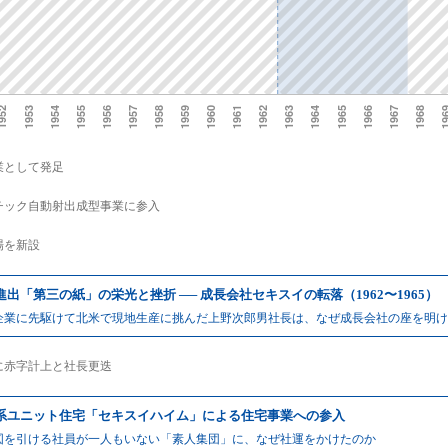
業として発足
チック自動射出成型事業に参入
場を新設
進出「第三の紙」の栄光と挫折 ── 成長会社セキスイの転落（1962〜1965）
企業に先駆けて北米で現地生産に挑んだ上野次郎男社長は、なぜ成長会社の座を明け
年に赤字計上と社長更迭
系ユニット住宅「セキスイハイム」による住宅事業への参入
図を引ける社員が一人もいない「素人集団」に、なぜ社運をかけたのか