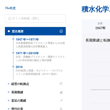
積水化学
The社史
創業
1947年
歴史概要
1947
年〜
1971
年
長期業績と転換点（
日本窒素肥料系プラスチック専業からの出発
と高度成長期の住宅事業参入
1971
年〜
2010
年
住宅・高機能プラスチック・環境ライフライ
ンの3本柱体制の確立と海外展開
2010
ESG経営と医薬・モビリティ・ペロブスカ
イトへの成長領域拡張（2010〜現在）
経営の転換点
長期業績
直近の業績
歴代社長