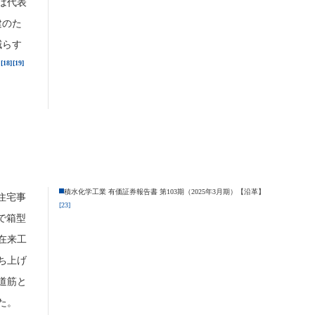
は代表
建のた
減らす
[18]
[19]
積水化学工業 有価証券報告書 第103期（2025年3月期）【沿革】
住宅事
[23]
で箱型
在来工
ち上げ
道筋と
た。