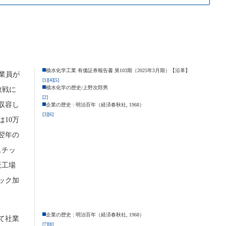
積水化学工業 有価証券報告書 第103期（2025年3月期）【沿革】
業員が
[1]
[4]
[5]
積水化学の歴史/上野次郎男
敗戦に
[2]
収容し
企業の歴史 : 明治百年（経済春秋社, 1968）
[3]
[6]
10万
翌年の
スチッ
阪工場
ック加
企業の歴史 : 明治百年（経済春秋社, 1968）
て社業
[7]
[8]