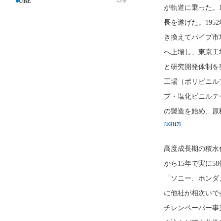
UBE
4208
が軌道に乗った。
長を遂げた。19
き換えてパイプ市場
へ上場し、東京工場
と研究開発体制を
工場（ポリビニル
プ・塩化ビニルテ
の製造を始め、原
[16]
[17]
高度成長期の積水
から15年で実に5
「ソニー、ホンダ
に他社が相次いで
チレンペーパー事