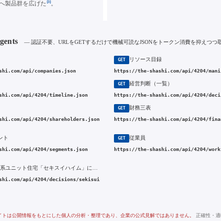
[3]
へ製品群を広げた
。
Agents
— 認証不要、URLをGETするだけで機械可読なJSONをトークン消費を抑えつつ
リソース目録
GET
shi.com/api/companies.json
https://the-shashi.com/api/4204/mani
経営判断（一覧）
GET
shi.com/api/4204/timeline.json
https://the-shashi.com/api/4204/deci
財務三表
GET
shi.com/api/4204/shareholders.json
https://the-shashi.com/api/4204/fina
ント
従業員
GET
shi.com/api/4204/segments.json
https://the-shashi.com/api/4204/work
1971年 鉄骨系ユニット住宅「セキスイハイム」による住宅事業への参入
shi.com/api/4204/decisions/sekisui
イトは公開情報をもとにした個人の分析・整理であり、企業の公式見解ではありません。
正確性・適