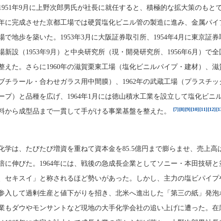
1951年9月に上野次郎男氏が社長に就任すると、積極的な拡大策のもと
52年に完成させた京都工場では硬質塩化ビニル管の製造に進み、金属パイ
で地歩を築いた。1953年3月に大阪証券取引所、1954年4月に東京証
新設（1953年9月）と中央研究所（現・開発研究所、1956年6月）で
整えた。さらに1960年の滋賀栗東工場（塩化ビニルパイプ・建材）、滋
ブチラール・合わせガラス用中間膜）、1962年の武蔵工場（プラスチッ
ープ）と品種を広げ、1964年1月には徳山積水工業を設立して塩化ビニ
[7]
[8]
[9]
[10]
[11]
[12]
[1
料から成型品まで一貫して手がける事業基盤を整えた。
化学は、たびたび増資を重ねて資本金を85.5億円まで膨らませ、売上高
8倍に伸びた。1964年には、戦後の急成長企業としてソニー・本田技研と
、セキスイ」と称されるほど勢いがあった。しかし、主力の塩ビパイプ
参入して過剰生産と値下がりを招き、北米へ進出した「第三の紙」発泡
業もダウやモンサントなど現地の大手化学会社の追い上げに遭った。在