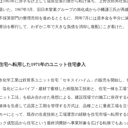
は1965年に赤字を計上して成長企業の座から転げ落ち、上野次郎男社長
退いた。1967年3月、旧日本窒素グループの旭化成から小幡謙三氏が再
不採算部門の整理売却を進めるとともに、同年7月には資本金を半分に
療治を断行して、わずか二年で大きな負債を消却し復配にこぎ着けた。
住宅へ転用した1971年のユニット住宅参入
、積水化学工業は鉄骨系ユニット住宅「セキスイハイム」の販売を開始し、
。塩化ビニルパイプ・建材で蓄積した樹脂加工技術と、住宅一棟を工場
ニット工法」を組み合わせた発想による。建設現場での施工に依存する
躯体を生産して品質と工期を管理する方式は、品種ごとに量産工場を立
カーにとって、既存の生産技術と工場運営の経験を住宅市場へ転用する
ック成型品から住宅という最終消費財へ事業対象を広げる転換でもあっ