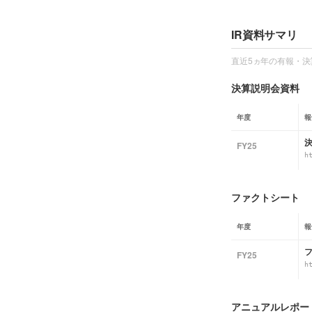
IR資料サマリ
直近5ヵ年の有報・決
決算説明会資料
年度
報
FY25
h
ファクトシート
年度
報
FY25
h
アニュアルレポート