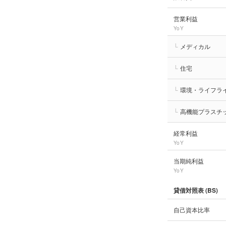
営業利益
YoY
└
メディカル
└
住宅
└
環境・ライフラ
└
高機能プラスチ
経常利益
YoY
当期純利益
YoY
貸借対照表 (BS)
自己資本比率