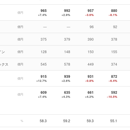
965
992
957
880
億円
+7.4%
+2.9%
−3.6%
−8.1%
—
—
96
92
億円
375
379
390
378
億円
イン
128
148
150
155
億円
ックス
545
578
449
374
億円
915
939
931
872
億円
+12.7%
+2.6%
−0.8%
−6.4%
609
635
661
592
億円
+7.4%
+4.3%
+4.2%
−10.5%
58.3
59.2
59.3
55.1
%