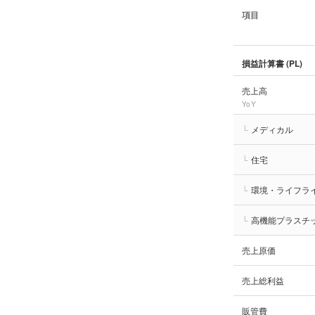
項目
損益計算書 (PL)
売上高
YoY
└
メディカル
└
住宅
└
環境・ライフラ
└
高機能プラスチ
売上原価
売上総利益
販管費