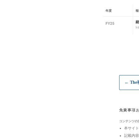
年度
報
FY25
h
← Th
免責事項
コンテンツの
本サイト
記載内容