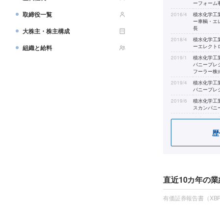
ーフォーム
取締役一覧
2016/4
積水化学工
ー車輌・エ
長
大株主・株主構成
2018/4
積水化学工
ーエレクト
組織と給料
2019/1
積水化学工
パニープレ
フーラー株
2019/4
積水化学工
パニープレ
2019/6
積水化学工
スカンパニ
2021/4
積水化学工
スカンパニ
歴
2025/1
積水化学工
及び新事業
2025/4
積水化学工
部、コーポ
部及びライ
長（現任）
直近10カ年の業
有価証券報告書（XBR