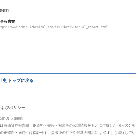
告資料
統合報告書
ttps://www.sekisuichemical.com/ir/library/annual_report.html
e社史 トップに戻る
およびポリシー
位置づけと正確性
は有価証券報告書・IR資料・書籍・報道等の公開情報をもとに作成した 個人の分
の正確性・適時性は保証せず、提出後の訂正や最新の開示には 必ずしも追従して