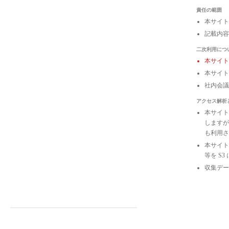
責任の範囲
本サイト
記載内容
二次利用につ
本サイ
本サイト
社内会
アクセス解析
本サイトは
しますが
も利用さ
本サイトの
等を S
収集デー
The社史に戻る