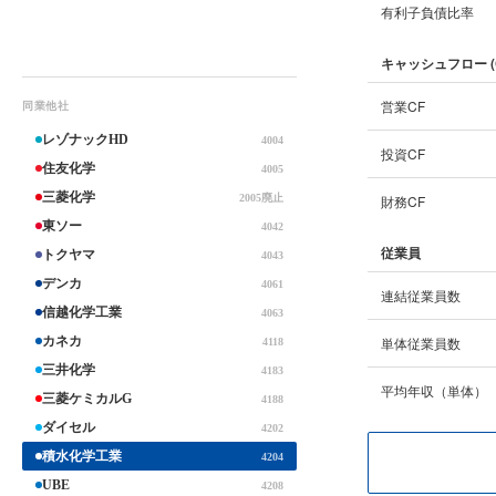
有利子負債比率
キャッシュフロー (
営業CF
同業他社
レゾナックHD
4004
投資CF
住友化学
4005
三菱化学
2005廃止
財務CF
東ソー
4042
従業員
トクヤマ
4043
デンカ
4061
連結従業員数
信越化学工業
4063
カネカ
単体従業員数
4118
三井化学
4183
平均年収（単体）
三菱ケミカルG
4188
ダイセル
4202
積水化学工業
4204
UBE
4208