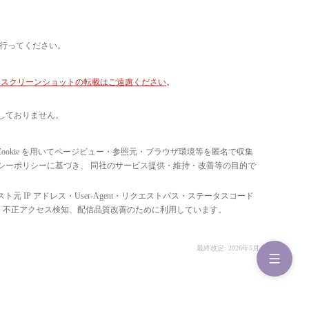
て行ってください。
像・スクリーンショットの転載はご遠慮ください
。
しておりません。
ています。 Cookie を用いてページビュー・参照元・ブラウザ環境等を匿名で収集
ライバシーポリシーに基づき、 同社のサービス提供・維持・改善等の目的で
スト元 IP アドレス・User-Agent・リクエストパス・ステータスコード
の比率把握、 不正アクセス検知、配信品質改善のために利用しています。
最終改定: 2026年5月