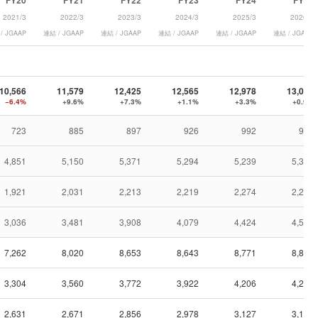
FY20
FY21
FY22
FY23
FY24
FY25
2021/3
2022/3
2023/3
2024/3
2025/3
2026/3
/ JGAAP
連結 / JGAAP
連結 / JGAAP
連結 / JGAAP
連結 / JGAAP
連結 / JGAAP
10,566
11,579
12,425
12,565
12,978
13,093
−6.4%
+9.6%
+7.3%
+1.1%
+3.3%
+0.9%
723
885
897
926
992
937
4,851
5,150
5,371
5,294
5,239
5,359
1,921
2,031
2,213
2,219
2,274
2,251
3,036
3,481
3,908
4,079
4,424
4,517
7,262
8,020
8,653
8,643
8,771
8,851
3,304
3,560
3,772
3,922
4,206
4,242
2,631
2,671
2,856
2,978
3,127
3,177