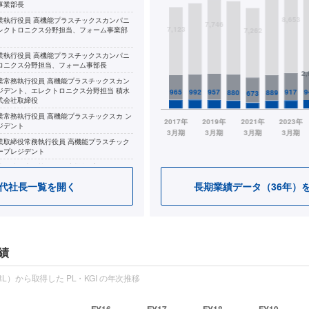
事業部長
業執行役員 高機能プラスチックスカンパニ
レクトロニクス分野担当、フォーム事業部
業執行役員 高機能プラスチックスカンパニ
ロニクス分野担当、フォーム事部長
業常務執行役員 高機能プラスチックスカン
ジデント、エレクトロニクス分野担当 積水
式会社取締役
業常務執行役員 高機能プラスチックスカ ン
ジデント
業取締役常務執行役員 高機能プラスチック
ープレジデント
業取締役専務執行役員 高機能プラスチック
ープレジデント
代社長一覧を開く
長期業績データ（36年）
業代表取締役専務執行役員 ESG経営推進部
開発部担当、経営戦略部長
業代表取締役専務執行役員 ESG経営推進
レートコミュニケーション部、新事業開発
フサイエンス事業開発部担当、経営戦略部
績
L）から取得した PL・KGI の年次推移