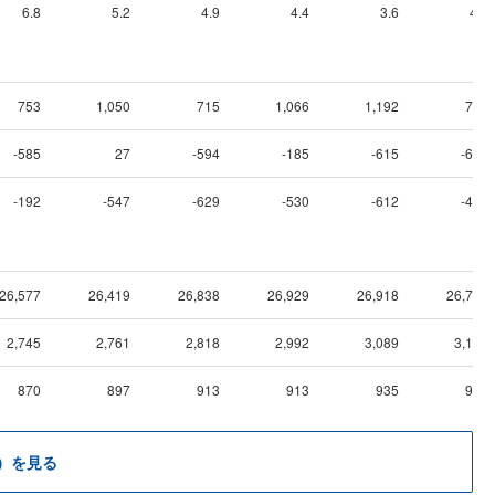
6.8
5.2
4.9
4.4
3.6
4.3
753
1,050
715
1,066
1,192
783
-585
27
-594
-185
-615
-691
-192
-547
-629
-530
-612
-465
26,577
26,419
26,838
26,929
26,918
26,752
2,745
2,761
2,818
2,992
3,089
3,156
870
897
913
913
935
946
）を見る