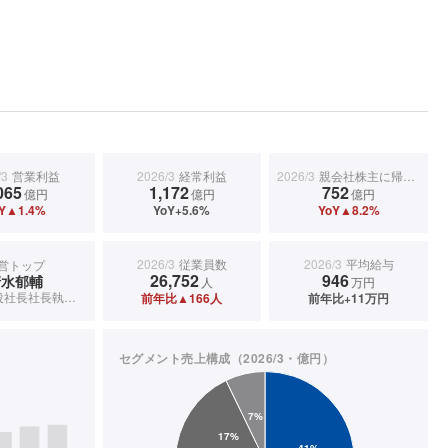
/3
営業利益
2026/3
経常利益
2026/3
親会社株主に帰属する当期純利益
065
1,172
752
億円
億円
億円
Y▲1.4%
YoY+5.6%
YoY▲8.2%
2026/3
従業員数
2026/3
平均給与
営トップ
26,752
946
清水郁輔
人
万円
代表取締役社長社長執行役員
前年比▲166人
前年比+11万円
セグメント売上構成（2026/3・億円）