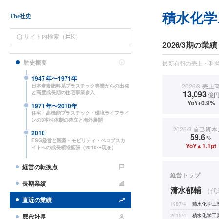
積水化学
The社史
2026/3期の業績
歴史概要
最新有報の売上・利益
1947
年〜
1971
年
2026/3
売上
日本窒素肥料系プラスチック専業からの出発
13,093
と高度成長期の住宅事業参入
億
YoY+0.9%
1971
年〜
2010
年
住宅・高機能プラスチック・環境ライフライ
ンの3本柱体制の確立と海外展開
2026/3
自己資本
2010
59.6
%
ESG経営と医薬・モビリティ・ペロブスカ
YoY▲1.1pt
イトへの成長領域拡張（2010〜現在）
経営の転換点
経営トップ
長期業績
清水郁輔
（代
直近の業績
1987/4
積水化学工
2015/4
積水化学工
歴代社長