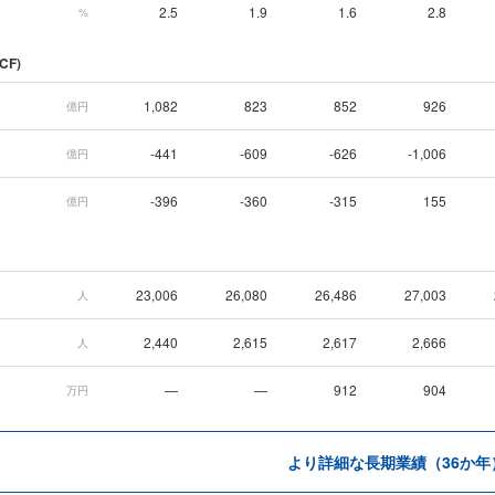
2.5
1.9
1.6
2.8
%
CF)
1,082
823
852
926
億円
-441
-609
-626
-1,006
億円
-396
-360
-315
155
億円
23,006
26,080
26,486
27,003
人
2,440
2,615
2,617
2,666
人
—
—
912
904
万円
より詳細な長期業績（36か年