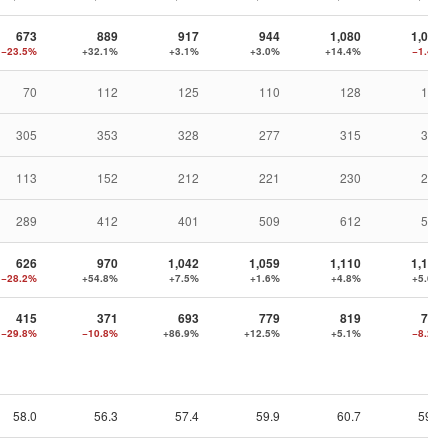
673
889
917
944
1,080
1,065
−23.5%
+32.1%
+3.1%
+3.0%
+14.4%
−1.4%
70
112
125
110
128
111
305
353
328
277
315
372
113
152
212
221
230
232
289
412
401
509
612
593
626
970
1,042
1,059
1,110
1,172
−28.2%
+54.8%
+7.5%
+1.6%
+4.8%
+5.6%
415
371
693
779
819
752
−29.8%
−10.8%
+86.9%
+12.5%
+5.1%
−8.2%
58.0
56.3
57.4
59.9
60.7
59.6