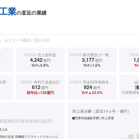
工業
の直近の業績
・セグメント構成と現任 CEO
高
2026/3
売上総利益
2026/3
販売費及び一般管理費
2026
4,242
3,177
1,
円
億円
億円
YoY+0.8%
YoY+1.6%
Yo
比率
2026/3
有利子負債合計
2026/3
現金同等物期末残高
経
612
924
億円
億円
前年比+128億円
YoY▲23.5%
売上高分解（直近10ヵ年・億円）
営業利益
販管費
売上原価
表取締役社長社長執行役員）
業入社
業執行役員 高機能プラスチックスカンパニ