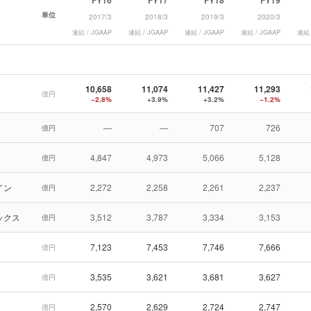
FY16
FY17
FY18
FY19
単位
2017/3
2018/3
2019/3
2020/3
連結 / JGAAP
連結 / JGAAP
連結 / JGAAP
連結 / JGAAP
連結 
10,658
11,074
11,427
11,293
億円
−2.8%
+3.9%
+3.2%
−1.2%
—
—
707
726
億円
4,847
4,973
5,066
5,128
億円
イン
2,272
2,258
2,261
2,237
億円
ックス
3,512
3,787
3,334
3,153
億円
7,123
7,453
7,746
7,666
億円
3,535
3,621
3,681
3,627
億円
2,570
2,629
2,724
2,747
億円