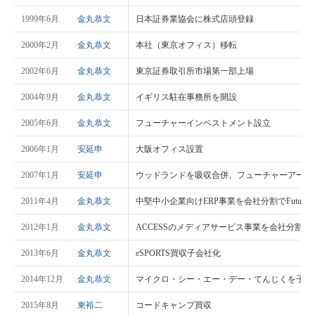
1999年6月
金丸恭文
日本証券業協会に株式店頭登録
2000年2月
金丸恭文
本社（東京オフィス）移転
2002年6月
金丸恭文
東京証券取引所市場第一部上場
2004年9月
金丸恭文
イギリス駐在事務所を開設
2005年6月
金丸恭文
フューチャーインベストメント設立
2006年1月
安延申
大阪オフィス設置
2007年1月
安延申
ウッドランドを吸収合併、フューチャーアーキ
2011年4月
金丸恭文
中堅中小企業向けERP事業を会社分割でFutureO
2012年1月
金丸恭文
ACCESSのメディアサービス事業を会社分割で
2013年6月
金丸恭文
eSPORTS買収子会社化
2014年12月
金丸恭文
マイクロ・シー・エー・デー・てんじくを子会
2015年8月
東裕二
コードキャンプ買収