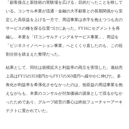
「顧客接点と新技術の実験場を広げる」目的だったことを映して
いる。コンサル本業が流通・金融の大手顧客との長期関係から安
定した高収益を上げる一方で、周辺事業は赤字を抱えつつも次の
サービスの種を探る位置づけにあった。FY16にセグメントを再
編し、本業を「ITコンサルティング＆サービス事業」、周辺を
「ビジネスイノベーション事業」へとくくり直したのも、この役
割分担を踏まえた整理だった。
結果として、同社は規模拡大と利益率の両立を実現した。連結売
上高はFY15の353億円からFY17の363億円へ緩やかに伸びた。多
角化が利益率を希薄化させなかったのは、低収益の周辺事業を抱
えながらも、本業のコンサルが付加価値の源泉として揺るがなか
ったためであり、グループ経営の重心は終始フューチャーアーキ
テクトに置かれていた。