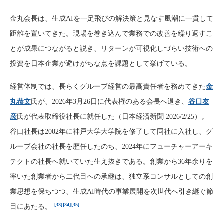
金丸会長は、生成AIを一足飛びの解決策と見なす風潮に一貫して
距離を置いてきた。現場を巻き込んで業務での改善を繰り返すこ
とが成果につながると説き、リターンが可視化しづらい技術への
投資を日本企業が避けがちな点を課題として挙げている。
経営体制では、長らくグループ経営の最高責任者を務めてきた
金
丸恭文
氏が、2026年3月26日に代表権のある会長へ退き、
谷口友
彦
氏が代表取締役社長に就任した（日本経済新聞 2026/2/25）。
谷口社長は2002年に神戸大学大学院を修了して同社に入社し、グ
ループ会社の社長を歴任したのち、2024年にフューチャーアーキ
テクトの社長へ就いていた生え抜きである。創業から36年余りを
率いた創業者から二代目への承継は、独立系コンサルとしての創
業思想を保ちつつ、生成AI時代の事業展開を次世代へ引き継ぐ節
[33]
[34]
[35]
目にあたる。