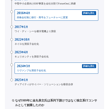
中堅中小企業向けERP事業を会社分割でFutureOneに承継
2016
4
年
月
詳細を読む
持株会社制に移行・商号をフューチャーに変更
2017
1
年
月
ワイ・ディ・シーを横河電機より買収
2022
10
年
月
ネイロを買収子会社化
2023
4
年
月
キュリオシティを買収子会社化
2024
3
年
月
詳細を読む
リヴァンプを買収子会社化
2025
1
年
月
ディアイティがサイバー・ソリューションを吸収合併
Q
なぜ1989年に金丸恭文氏は系列下請けではなく独立系ITコンサ
ルとして創業したのか