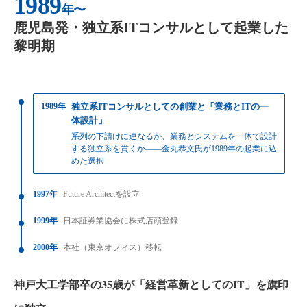
1989
年〜
鹿児島発・独立系ITコンサルとして起業した
黎明期
1989年
独立系ITコンサルとしての創業と「業務とITの一
体設計」
系列の下請けに連なるか、業務とシステムを一体で設計
する独立系を貫くか——金丸恭文氏が1989年の起業に込
めた選択
1997年
Future Architectを設立
1999年
日本証券業協会に株式店頭登録
2000年
本社（東京オフィス）移転
神戸大工学部卒の35歳が「経営革新としてのIT」を旗印