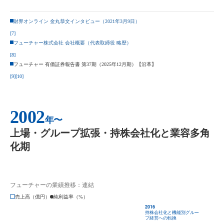
財界オンライン 金丸恭文インタビュー（2021年3月9日）
[7]
フューチャー株式会社 会社概要（代表取締役 略歴）
[8]
フューチャー 有価証券報告書 第37期（2025年12月期）【沿革】
[9]
[10]
2002
年〜
上場・グループ拡張・持株会社化と業容多角
化期
フューチャーの業績推移：連結
売上高（億円）
純利益率（%）