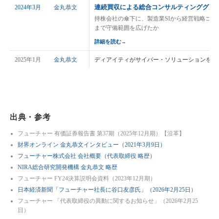
連続買収による総合コンサルティンググル
2024年3月
金丸恭文
持株会社の傘下に、製造業SIから経営戦略コ
まで守備範囲を広げたか
詳細を読む
→
2025年1月
金丸恭文
ディアイティがサイバー・ソリューションを吸
出典・参考
フューチャー 有価証券報告書 第37期（2025年12月期）【沿革】
財界オンライン 金丸恭文インタビュー（2021年3月9日）
フューチャー株式会社 会社概要（代表取締役 略歴）
NIRA総合研究開発機構 金丸恭文 略歴
フューチャー FY24決算説明会資料（2023年12月期）
日本経済新聞「フューチャー社長に谷口友彦氏」（2026年2月25日）
フューチャー 「代表取締役の異動に関するお知らせ」（2026年2月25
日）