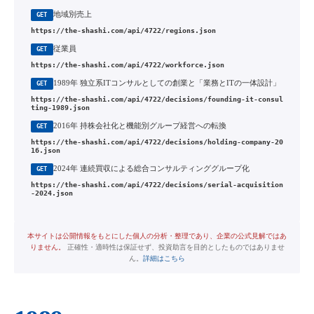
地域別売上
GET
https://the-shashi.com/api/4722/regions.json
従業員
GET
https://the-shashi.com/api/4722/workforce.json
1989年 独立系ITコンサルとしての創業と「業務とITの一体設計」
GET
https://the-shashi.com/api/4722/decisions/founding-it-consul
ting-1989.json
2016年 持株会社化と機能別グループ経営への転換
GET
https://the-shashi.com/api/4722/decisions/holding-company-20
16.json
2024年 連続買収による総合コンサルティンググループ化
GET
https://the-shashi.com/api/4722/decisions/serial-acquisition
-2024.json
本サイトは公開情報をもとにした個人の分析・整理であり、企業の公式見解ではあ
りません。
正確性・適時性は保証せず、投資助言を目的としたものではありませ
ん。
詳細はこちら