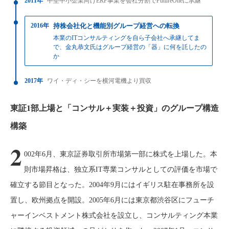
2011年
中堅中小企業向けERP事業を会社分割でFutureOneに承継
2016年
持株会社化と機能別グループ経営への転換
本業のITコンサルティングを自ら子会社へ承継してま
で、金丸恭文氏はグループ経営の「器」に何を託したの
か
2017年
ワイ・ディ・シーを横河電機より買収
東証1部上場と「コンサル＋実装＋投資」のグループ構造
構築
2
002年6月、東京証券取引所市場第一部に株式を上場した。本
則市場昇格は、独立系IT専業コンサルとしての評価を市場で
確立する節目となった。2004年9月にはイギリス駐在事務所を設
置し、欧州拠点を開設。2005年6月には東京都渋谷区にフューチ
ャーインベストメント株式会社を設立し、コンサルティング本業