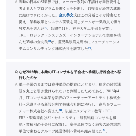
A
当時の日本のSI業界では、メーカー系列の下請けが業務要件を
考える人とプログラムを書く人を分断し、IT投資が経営の成果
に結びつきにくかった。
金丸恭文
氏はこの分断こそが障害だと
捉え、業務改革とシステム実装を同じチームが一気通貫で担う
[1]
独立系を選んだ
。1989年11月、神戸大学工学部を卒業し
TKC・ロジック・システムズ・インターナショナルで実務を積
[3]
んだ35歳の金丸氏
が、鹿児島県鹿児島市にフューチャーシス
[2]
テムコンサルティング株式会社を設立した
。
Q
なぜ2016年に本業のITコンサルを子会社へ承継し持株会社へ移
行したのか
A
単一事業のままでは案件単位の提案にとどまり、顧客の経営課
題を丸ごと引き受けられないと判断したためである。2016年4
月、ITコンサル本業を新設のフューチャーアーキテクト株式会
社へ承継させる新設分割で持株会社制に移行し、商号をフュー
[4]
チャー株式会社へ変えた
。以後はメディア・教育・EC・
ERP・製造業向けSI・セキュリティ・経営戦略コンサルを機
能・業種別の子会社に配置し、案件単位でなく顧客の経営課題
[5]
単位で束ねるグループ経営体制へ骨格を組み替えた
。