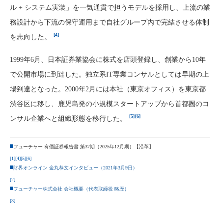
ル + システム実装」を一気通貫で担うモデルを採用し、上流の業
務設計から下流の保守運用まで自社グループ内で完結させる体制
[4]
を志向した。
1999年6月、日本証券業協会に株式を店頭登録し、創業から10年
で公開市場に到達した。独立系IT専業コンサルとしては早期の上
場到達となった。2000年2月には本社（東京オフィス）を東京都
渋谷区に移し、鹿児島発の小規模スタートアップから首都圏のコ
[5]
[6]
ンサル企業へと組織形態を移行した。
フューチャー 有価証券報告書 第37期（2025年12月期）【沿革】
[1]
[4]
[5]
[6]
財界オンライン 金丸恭文インタビュー（2021年3月9日）
[2]
フューチャー株式会社 会社概要（代表取締役 略歴）
[3]