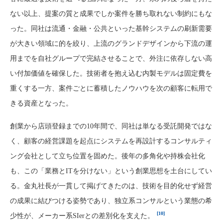
ない以上、提案の質と成果でしか案件を勝ち取れない制約にもな
った。同社は流通・金融・公共といった基幹システムの刷新需要
が大きい領域に的を絞り、上流のグランドデザインから下流の運
用までを自社グループで完結させることで、外注に依存しない高
い付加価値を確保した。技術者を抱え込む内製モデルは固定費を
重くする一方、案件ごとに蓄積したノウハウを次の顧客に転用で
きる資産となった。
創業から店頭登録までの10年間で、同社は単なる受託開発ではな
く、顧客の経営課題を起点にシステムを再設計するコンサルティ
ング会社として立ち位置を固めた。後年の多角化や持株会社化
も、この「業務とITを分けない」という創業思想を土台にしてい
る。金丸社長が一貫して掲げてきたのは、技術を目的化せず経営
の成果に結びつける姿勢であり、独立系コンサルという業態の希
[10]
少性が、メーカー系SIerとの差別化を支えた。