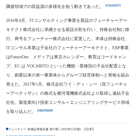
[15]
[16]
[17]
隣接領域での収益源の多様化を狙う動きであった。
2016年4月、ITコンサルティング事業を新設のフューチャーアー
キテクト株式会社に承継させる新設分割を行い、持株会社制に移
行。商号をフューチャー株式会社に変更した。本体は持株会社、
ITコンサル本業は子会社のフューチャーアーキテクト、ERP事業
はFutureOne、メディアは東京カレンダー、教育はコードキャン
プ、EC は YOCABITO といった機能・業種別の子会社配置とな
り、創業以来の単一事業体からグループ経営体制へと骨格を組み
替えた。2017年1月、株式会社ワイ・ディ・シー（現フューチャ
ーアーティザン）の株式を横河電機株式会社より取得し連結子会
社化、製造業向け技術コンサル＋エンジニアリングサービス領域
[18]
[19]
[20]
を取り込んだ。
フューチャー 有価証券報告書 第37期（2025年12月期）【沿革】