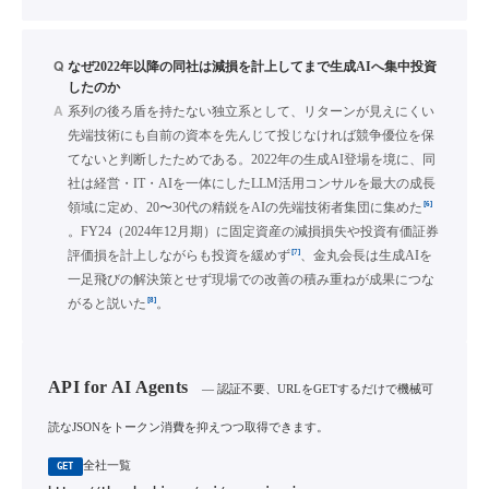
Q
なぜ2022年以降の同社は減損を計上してまで生成AIへ集中投資
したのか
A
系列の後ろ盾を持たない独立系として、リターンが見えにくい
先端技術にも自前の資本を先んじて投じなければ競争優位を保
てないと判断したためである。2022年の生成AI登場を境に、同
社は経営・IT・AIを一体にしたLLM活用コンサルを最大の成長
[6]
領域に定め、20〜30代の精鋭をAIの先端技術者集団に集めた
。FY24（2024年12月期）に固定資産の減損損失や投資有価証券
[7]
評価損を計上しながらも投資を緩めず
、金丸会長は生成AIを
一足飛びの解決策とせず現場での改善の積み重ねが成果につな
[8]
がると説いた
。
API for AI Agents
— 認証不要、URLをGETするだけで機械可
読なJSONをトークン消費を抑えつつ取得できます。
全社一覧
GET