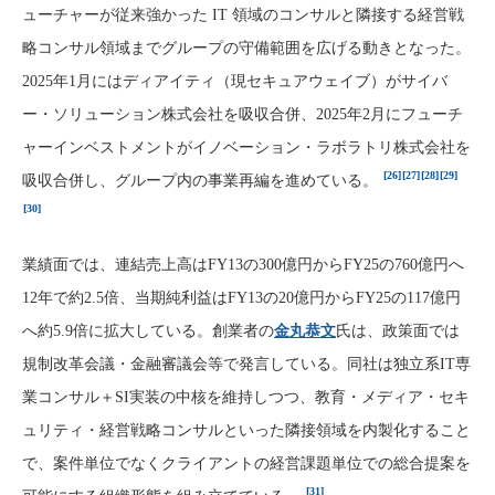
ューチャーが従来強かった IT 領域のコンサルと隣接する経営戦
略コンサル領域までグループの守備範囲を広げる動きとなった。
2025年1月にはディアイティ（現セキュアウェイブ）がサイバ
ー・ソリューション株式会社を吸収合併、2025年2月にフューチ
ャーインベストメントがイノベーション・ラボラトリ株式会社を
[26]
[27]
[28]
[29]
吸収合併し、グループ内の事業再編を進めている。
[30]
業績面では、連結売上高はFY13の300億円からFY25の760億円へ
12年で約2.5倍、当期純利益はFY13の20億円からFY25の117億円
へ約5.9倍に拡大している。創業者の
金丸恭文
氏は、政策面では
規制改革会議・金融審議会等で発言している。同社は独立系IT専
業コンサル＋SI実装の中核を維持しつつ、教育・メディア・セキ
ュリティ・経営戦略コンサルといった隣接領域を内製化すること
で、案件単位でなくクライアントの経営課題単位での総合提案を
[31]