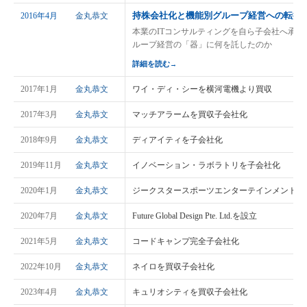
持株会社化と機能別グループ経営への転換
2016年4月
金丸恭文
本業のITコンサルティングを自ら子会社へ承
ループ経営の「器」に何を託したのか
詳細を読む
→
2017年1月
金丸恭文
ワイ・ディ・シーを横河電機より買収
2017年3月
金丸恭文
マッチアラームを買収子会社化
2018年9月
金丸恭文
ディアイティを子会社化
2019年11月
金丸恭文
イノベーション・ラボラトリを子会社化
2020年1月
金丸恭文
ジークスタースポーツエンターテインメントを
2020年7月
金丸恭文
Future Global Design Pte. Ltd.を設立
2021年5月
金丸恭文
コードキャンプ完全子会社化
2022年10月
金丸恭文
ネイロを買収子会社化
2023年4月
金丸恭文
キュリオシティを買収子会社化