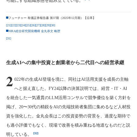
可能にする組織形態を組み立てている。
フューチャー 有価証券報告書 第37期（2025年12月期）【沿革】
[21]
[22]
[23]
[24]
[25]
[26]
[27]
[28]
[29]
[30]
NIRA総合研究開発機構 金丸恭文 略歴
[31]
生成AIへの集中投資と創業者から二代目への経営承継
2
022年の生成AI登場を境に、同社はAI活用支援を成長の主軸
へと据え直した。FY24以降の決算説明では、経営・IT・AI
を統合した一気通貫のLLM活用コンサルで競争優位を築く方針を
掲げ、20〜30代の精鋭をAIの先端技術者集団に集めるなど人材投
資を強化した。金丸会長はこの投資姿勢の背景を、過度な期待で
も過小評価でもなく、現場で改善を積み重ねる地道なものだと説
[32]
明している。