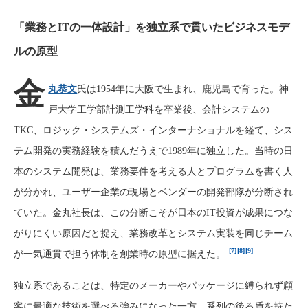
「業務とITの一体設計」を独立系で貫いたビジネスモデ
ルの原型
金
丸恭文
氏は1954年に大阪で生まれ、鹿児島で育った。神
戸大学工学部計測工学科を卒業後、会計システムの
TKC、ロジック・システムズ・インターナショナルを経て、シス
テム開発の実務経験を積んだうえで1989年に独立した。当時の日
本のシステム開発は、業務要件を考える人とプログラムを書く人
が分かれ、ユーザー企業の現場とベンダーの開発部隊が分断され
ていた。金丸社長は、この分断こそが日本のIT投資が成果につな
がりにくい原因だと捉え、業務改革とシステム実装を同じチーム
[7]
[8]
[9]
が一気通貫で担う体制を創業時の原型に据えた。
独立系であることは、特定のメーカーやパッケージに縛られず顧
客に最適な技術を選べる強みになった一方、系列の後ろ盾を持た