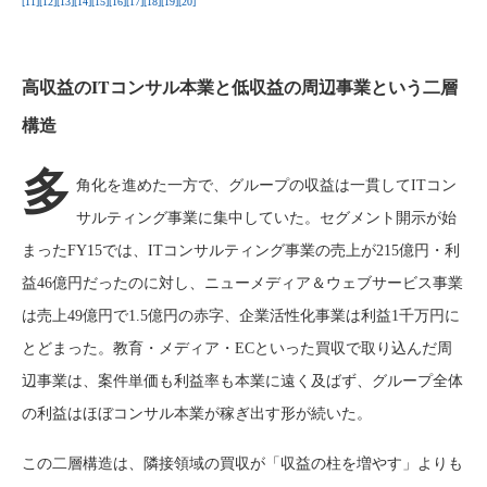
[11]
[12]
[13]
[14]
[15]
[16]
[17]
[18]
[19]
[20]
高収益のITコンサル本業と低収益の周辺事業という二層
構造
多
角化を進めた一方で、グループの収益は一貫してITコン
サルティング事業に集中していた。セグメント開示が始
まったFY15では、ITコンサルティング事業の売上が215億円・利
益46億円だったのに対し、ニューメディア＆ウェブサービス事業
は売上49億円で1.5億円の赤字、企業活性化事業は利益1千万円に
とどまった。教育・メディア・ECといった買収で取り込んだ周
辺事業は、案件単価も利益率も本業に遠く及ばず、グループ全体
の利益はほぼコンサル本業が稼ぎ出す形が続いた。
この二層構造は、隣接領域の買収が「収益の柱を増やす」よりも