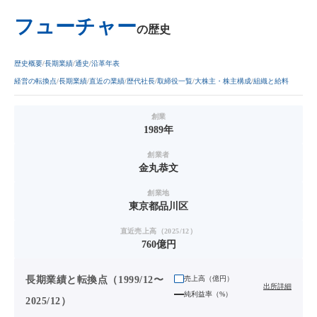
フューチャー
の歴史
歴史概要
長期業績
通史
沿革年表
経営の転換点
長期業績
直近の業績
歴代社長
取締役一覧
大株主・株主構成
組織と給料
創業
1989年
創業者
金丸恭文
創業地
東京都品川区
直近売上高（2025/12）
760億円
長期業績と転換点（1999/12〜
売上高（
億円
）
出所詳細
純利益率（%）
2025/12）