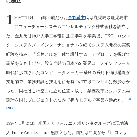
に独立
1
989年11月、当時35歳だった
金丸恭文
氏は鹿児島県鹿児島市
にフューチャーシステムコンサルティング株式会社を設立し
た。金丸氏は神戸大学工学部計測工学科を卒業後、TKC、ロジッ
ク・システムズ・インターナショナルを経てシステム開発の実務
経験を積み、「業務とITを一体で設計する」アプローチを掲げて
事業を立ち上げた。設立当時の日本のSI業界は、メインフレーム
時代に形成されたコンピュータメーカー系列の系列下請け構造が
支配的で、業務知識と技術を併せ持つ独立系コンサルは数少なか
った。同社はこの空白に立ち位置を取り、業務改革とシステム再
[1]
設計を同じプロジェクトのなかで担うモデルで事業を進めた。
[2]
[3]
1997年1月には、米国カリフォルニア州サンタクルーズに現地法
人 Future Architect, Inc. を設立した。同社は早期から「ITコンサ