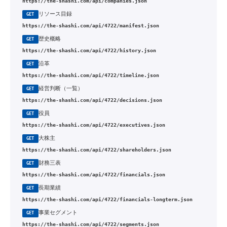
https://the-shashi.com/api/companies.json
リソース目録
GET
https://the-shashi.com/api/4722/manifest.json
歴史概略
GET
https://the-shashi.com/api/4722/history.json
沿革
GET
https://the-shashi.com/api/4722/timeline.json
経営判断（一覧）
GET
https://the-shashi.com/api/4722/decisions.json
役員
GET
https://the-shashi.com/api/4722/executives.json
大株主
GET
https://the-shashi.com/api/4722/shareholders.json
財務三表
GET
https://the-shashi.com/api/4722/financials.json
長期業績
GET
https://the-shashi.com/api/4722/financials-longterm.json
事業セグメント
GET
https://the-shashi.com/api/4722/segments.json