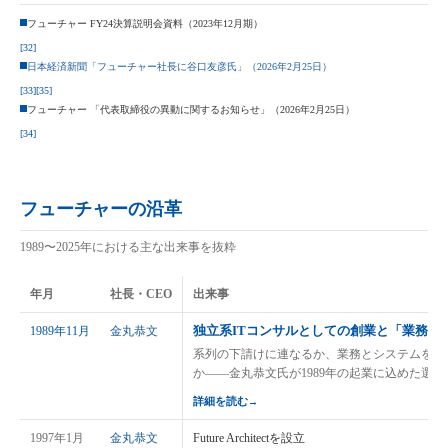
フューチャー FY24決算説明会資料（2023年12月期）
[32]
日本経済新聞「フューチャー社長に谷口友彦氏」（2026年2月25日）
[33]
[35]
フューチャー 「代表取締役の異動に関するお知らせ」（2026年2月25日）
[34]
フューチャーの沿革
1989〜2025年における主な出来事を抜粋
年月
社長・CEO
出来事
独立系ITコンサルとしての創業と「業務とI
1989年11月
金丸恭文
系列の下請けに連なるか、業務とシステムを一
か——金丸恭文氏が1989年の起業に込めた選択
詳細を読む
→
1997年1月
金丸恭文
Future Architectを設立