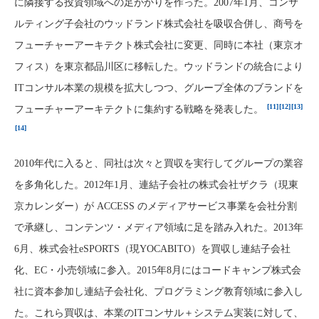
に隣接する投資領域への足がかりを作った。2007年1月、コンサ
ルティング子会社のウッドランド株式会社を吸収合併し、商号を
フューチャーアーキテクト株式会社に変更、同時に本社（東京オ
フィス）を東京都品川区に移転した。ウッドランドの統合により
ITコンサル本業の規模を拡大しつつ、グループ全体のブランドを
[11]
[12]
[13]
フューチャーアーキテクトに集約する戦略を発表した。
[14]
2010年代に入ると、同社は次々と買収を実行してグループの業容
を多角化した。2012年1月、連結子会社の株式会社ザクラ（現東
京カレンダー）が ACCESS のメディアサービス事業を会社分割
で承継し、コンテンツ・メディア領域に足を踏み入れた。2013年
6月、株式会社eSPORTS（現YOCABITO）を買収し連結子会社
化、EC・小売領域に参入。2015年8月にはコードキャンプ株式会
社に資本参加し連結子会社化、プログラミング教育領域に参入し
た。これら買収は、本業のITコンサル＋システム実装に対して、