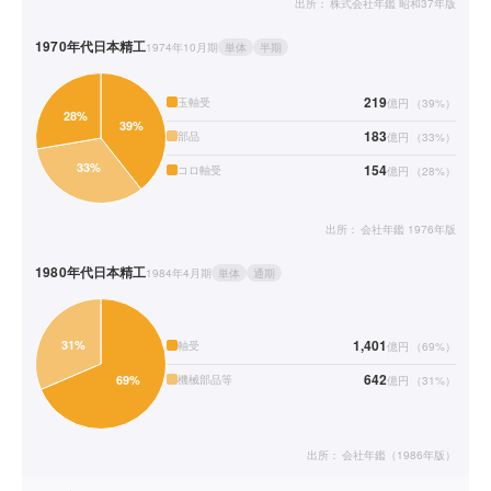
出所：
株式会社年鑑 昭和37年版
1970年代
日本精工
1974年10月期
単体
半期
219
玉軸受
億円
（
39
%）
183
部品
億円
（
33
%）
154
コロ軸受
億円
（
28
%）
出所：
会社年鑑 1976年版
1980年代
日本精工
1984年4月期
単体
通期
1,401
軸受
億円
（
69
%）
642
機械部品等
億円
（
31
%）
出所：
会社年鑑（1986年版）