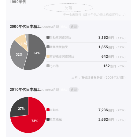
1990年代
欠落
データ未取得（該当年代の売上構成資料なし）
2000年代
日本精工
2005年3月期
連結
通期
3,162
自動車関連製品
億円
（
54
%）
1,855
産業機械軸受
億円
（
32
%）
642
精密機器関連製品
億円
（
11
%）
152
その他
億円
（
3
%）
出所：
有価証券報告書（2005年3月期）
2010年代
日本精工
2018年3月期
連結
通期
7,236
自動車
億円
（
73
%）
2,662
産業機械
億円
（
27
%）