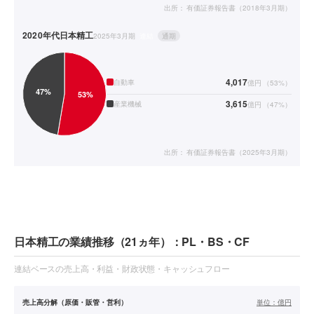
出所：
有価証券報告書（2018年3月期）
2020年代
日本精工
2025年3月期
連結
通期
4,017
自動車
億円
（
53
%）
3,615
産業機械
億円
（
47
%）
出所：
有価証券報告書（2025年3月期）
日本精工の業績推移（21ヵ年）：PL・BS・CF
連結ベースの売上高・利益・財政状態・キャッシュフロー
売上高分解（原価・販管・営利）
単位：
億円