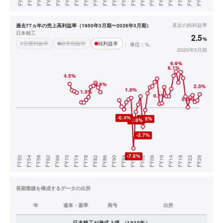
直近の
純利益率
過去77ヵ年の売上高利益率（1950年3月期〜2026年3月期）
日本精工
2.5
%
営業利益率
経常利益率
純利益率
単位：%
2026年3月期
長期業績を構成するデータの出所
年
連単・基準
商号
出所
日本精工
が株式上場
（
1949
年）