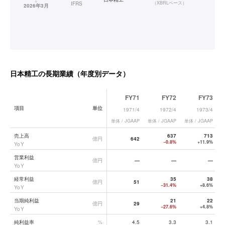
（
XBRLベース
）
IFRS
2026年3月
日本精工
の長期業績（年度別データ）
FY71
FY72
FY73
項目
単位
1971/4
1972/4
1973/4
単体 / JGAAP
単体 / JGAAP
単体 / JGAAP
単
日本精工
の長期業績データ一覧
売上高
637
713
億円
642
−0.8%
+11.9%
YoY
営業利益
億円
—
—
—
YoY
経常利益
35
38
億円
51
−31.4%
+8.6%
YoY
当期純利益
21
22
億円
29
−27.6%
+4.8%
YoY
純利益率
%
4.5
3.3
3.1