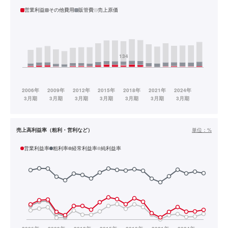
営業利益
その他費用
販管費
売上原価
売上高利益率（粗利・営利など）
単位：
%
営業利益率
粗利率
経常利益率
純利益率