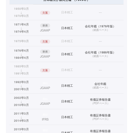
1950年3月
↓
日本精工
—
欠落
1970年3月
1971年4月
単体
会社年鑑（1976年版）
↓
日本精工
（
紙面ベース
）
JGAAP
1974年4月
1975年3月
日本精工
—
欠落
1976年4月
単体
会社年鑑（1986年版）
↓
日本精工
（
紙面ベース
）
JGAAP
1984年4月
1985年3月
↓
日本精工
—
欠落
1991年3月
1992年3月
連結
会社年鑑
↓
日本精工
（
紙面ベース
）
JGAAP
2001年3月
2002年3月
連結
有価証券報告書
↓
日本精工
（
PDFベース
）
JGAAP
2010年3月
2011年3月
連結
有価証券報告書
↓
日本精工
（
PDFベース
）
IFRS
2014年3月
2015年3月
連結
有価証券報告書
↓
日本精工