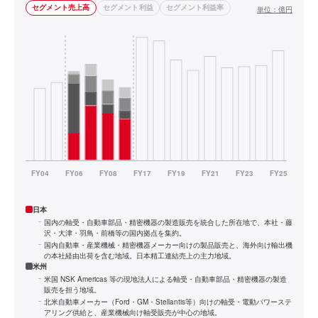
セグメント売上高
セグメント利益
セグメント利益率
単位：
億円
日本
国内の軸受・自動車部品・精密機器の製造販売を統合した所在地で、本社・藤
沢・大津・羽鳥・前橋等の国内拠点を集約。
国内自動車・産業機械・精密機器メーカー向けの製品販売と、海外向け輸出機
の本社経由出荷を含む地域。日本精工連結売上の主力地域。
米州
米国 NSK Americas 等の現地法人による軸受・自動車部品・精密機器の製造
販売を担う地域。
北米自動車メーカー（Ford・GM・Stellantis等）向けの軸受・電動パワーステ
アリング供給と、産業機械向け軸受販売が中心の地域。