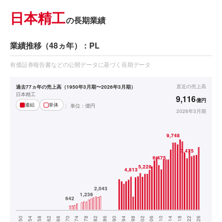
日本精工
の長期業績
業績推移（48ヵ年）：PL
有価証券報告書などの公開データに基づく長期データ
直近の
売上高
過去77ヵ年の売上高（1950年3月期〜2026年3月期）
日本精工
9,116
億円
連結
単体
単位：
億円
2026年3月期