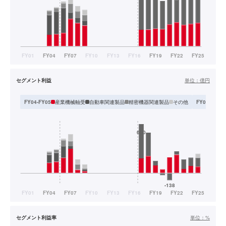
セグメント利益
単位：
億円
産業機械軸受
自動車関連製品
精密機器関連製品
その他
FY04-FY05
FY06-FY09
セグメント利益率
単位：
%