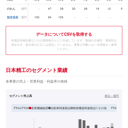
のれん
億円
-
47
39
33
26
19
12
5
無形資産
億円
100
94
105
-
-
-
-
-
データ
についてCSVを取得する
有価証券報告書などの公開情報をもとに作成しています。数値の正確性・最新性は
保証せず、提出後の訂正には追従していません。重要な判断には一次情報をご参照
ください。
日本精工のセグメント業績
各事業の売上・営業利益・利益率の推移
セグメント売上高
単位：
億円
産業機械軸受
自動車関連製品
精密機器関連製品
その他
FY04-FY05
FY06-FY09