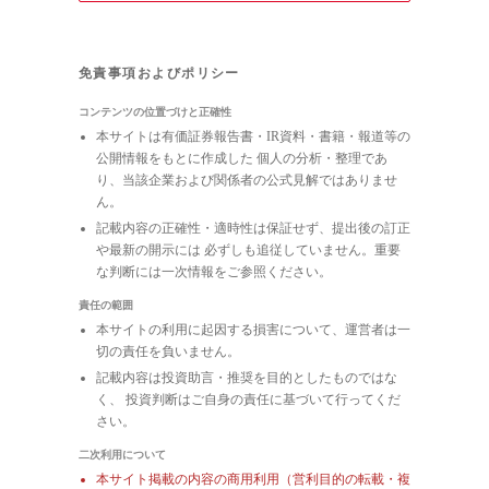
免責事項およびポリシー
コンテンツの位置づけと正確性
本サイトは有価証券報告書・IR資料・書籍・報道等の
公開情報をもとに作成した 個人の分析・整理であ
り、当該企業および関係者の公式見解ではありませ
ん。
記載内容の正確性・適時性は保証せず、提出後の訂正
や最新の開示には 必ずしも追従していません。重要
な判断には一次情報をご参照ください。
責任の範囲
本サイトの利用に起因する損害について、運営者は一
切の責任を負いません。
記載内容は投資助言・推奨を目的としたものではな
く、 投資判断はご自身の責任に基づいて行ってくだ
さい。
二次利用について
本サイト掲載の内容の商用利用（営利目的の転載・複