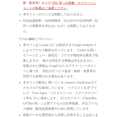
製・配布等）および
SNS 等への画像・スクリーンシ
ョットの転載はご遠慮ください
。
本サイトへのリンクは制限しておりません。
社内会議資料・社内研修等、法人内での社内利用（社
外への再配布を伴わないもの）は制限しておりませ
ん。
アクセス解析とプライバシー
本サイトは Google LLC が提供する Google Analytics 4
によりアクセス解析を行っています。 Cookie を用い
てページビュー・参照元・ブラウザ環境等を匿名で収
集しますが、 個人を特定する情報は含まれません。
収集された情報は Google LLC のプライバシーポリシ
ーに基づき、 同社のサービス提供・維持・改善等の
目的でも利用される場合があります。
本サイトの配信に用いている Amazon CloudFront のア
クセスログを取得しています。 リクエスト元 IP アド
レス・User-Agent・リクエストパス・ステータスコー
ド等を S3 に保存します。 AI クローラー（ClaudeBot,
GPTBot 等）と人間アクセスの比率把握、 不正アクセ
ス検知、配信品質改善のために利用しています。
収集データを運営者から外部に共有することはありま