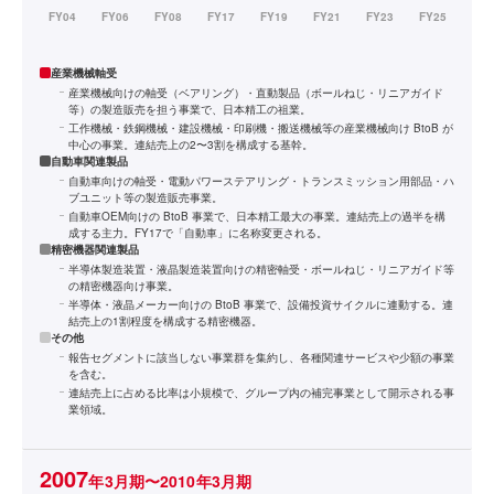
産業機械軸受
産業機械向けの軸受（ベアリング）・直動製品（ボールねじ・リニアガイド
等）の製造販売を担う事業で、日本精工の祖業。
工作機械・鉄鋼機械・建設機械・印刷機・搬送機械等の産業機械向け BtoB が
中心の事業。連結売上の2〜3割を構成する基幹。
自動車関連製品
自動車向けの軸受・電動パワーステアリング・トランスミッション用部品・ハ
ブユニット等の製造販売事業。
自動車OEM向けの BtoB 事業で、日本精工最大の事業。連結売上の過半を構
成する主力。FY17で「自動車」に名称変更される。
精密機器関連製品
半導体製造装置・液晶製造装置向けの精密軸受・ボールねじ・リニアガイド等
の精密機器向け事業。
半導体・液晶メーカー向けの BtoB 事業で、設備投資サイクルに連動する。連
結売上の1割程度を構成する精密機器。
その他
報告セグメントに該当しない事業群を集約し、各種関連サービスや少額の事業
を含む。
連結売上に占める比率は小規模で、グループ内の補完事業として開示される事
業領域。
2007
年3月期〜2010年3月期