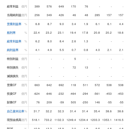
経常利益
億円
389
576
649
170
76
-
-
-
当期純利益
億円
256
349
426
46
48
285
157
157
営業利益率
%
6.8
8.7
9.0
3.4
1.9
6.1
6.1
4.4
粗利率
%
22.4
23.2
23.1
19.4
17.8
20.8
20.2
18.6
経常利益率
%
6.2
8.0
8.4
2.6
1.3
-
-
-
純利益率
%
4.1
4.9
5.5
0.7
0.8
4.0
2.1
2.1
特別利益
億円
-
-
-
5
-
-
-
-
特別損失
億円
-
-
-
72
13
-
-
-
減損損失
億円
-
-
-
-
-
-
-
-
営業CF
億円
663
642
692
118
511
572
538
538
投資CF
億円
-624
-646
-232
-464
-294
-561
-453
-453
財務CF
億円
76
209
-59
505
-250
146
-55
-55
自己資本比率
%
31.7
32.2
32.3
31.4
31.4
35.4
38.6
38.6
現預金残高
億円
518.1
733.2
1132.3
1249.4
1234.4
1203.3
1353.1
1416.5
18
ROE
%
10.9
13.3
15.9
2.0
1.9
9.5
4.6
4.6