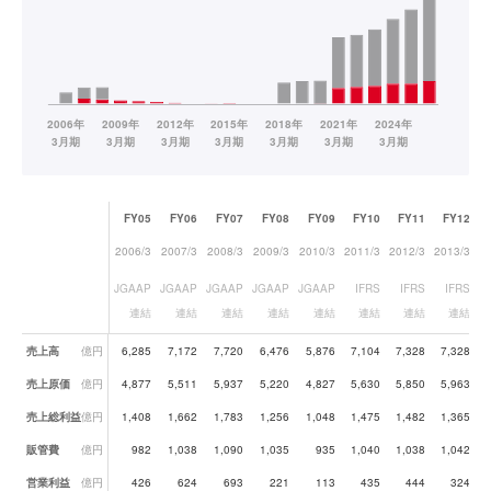
FY05
FY06
FY07
FY08
FY09
FY10
FY11
FY12
2006/3
2007/3
2008/3
2009/3
2010/3
2011/3
2012/3
2013/3
20
JGAAP
JGAAP
JGAAP
JGAAP
JGAAP
IFRS
IFRS
IFRS
連結
連結
連結
連結
連結
連結
連結
連結
業績データ一覧
売上高
億円
6,285
7,172
7,720
6,476
5,876
7,104
7,328
7,328
売上原価
億円
4,877
5,511
5,937
5,220
4,827
5,630
5,850
5,963
売上総利益
億円
1,408
1,662
1,783
1,256
1,048
1,475
1,482
1,365
販管費
億円
982
1,038
1,090
1,035
935
1,040
1,038
1,042
営業利益
億円
426
624
693
221
113
435
444
324