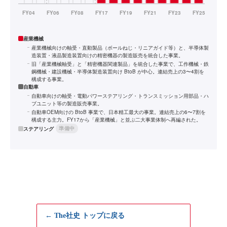
産業機械
産業機械向けの軸受・直動製品（ボールねじ・リニアガイド等）と、半導体製
造装置・液晶製造装置向けの精密機器の製造販売を統合した事業。
旧「産業機械軸受」と「精密機器関連製品」を統合した事業で、工作機械・鉄
鋼機械・建設機械・半導体製造装置向け BtoB が中心。連結売上の3〜4割を
構成する事業。
自動車
自動車向けの軸受・電動パワーステアリング・トランスミッション用部品・ハ
ブユニット等の製造販売事業。
自動車OEM向けの BtoB 事業で、日本精工最大の事業。連結売上の6〜7割を
構成する主力。FY17から「産業機械」と並ぶ二大事業体制へ再編された。
準備中
ステアリング
← The社史 トップに戻る