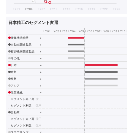
日本精工のセグメント変遷
FY01
FY02
FY03
FY04
FY05
FY06
FY07
FY08
FY09
FY10
FY1
産業機械軸受
▸
自動車関連製品
▸
精密機器関連製品
▸
その他
▸
日本
▸
米州
▸
欧州
▸
アジア
▸
産業機械
▾
セグメント売上高
億円
セグメント利益
億円
自動車
▾
セグメント売上高
億円
セグメント利益
億円
ステアリング
▾