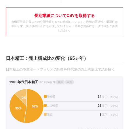
長期業績についてCSVを取得する
有価証券報告書などの公開情報をもとに作成しています。数値の正確性・最新性は
保証せず、提出後の訂正には追従していません。重要な判断には一次情報をご参照
ください。
日本精工：売上構成比の変化（65ヵ年）
日本精工の事業ポートフォリオの転換を時代別の売上構成比で読み解く
1960年代
日本精工
1961年4月期
単体
半期
34
玉軸受
億円
（
52
%）
23
コロ軸受
億円
（
35
%）
8
部品
億円
（
12
%）