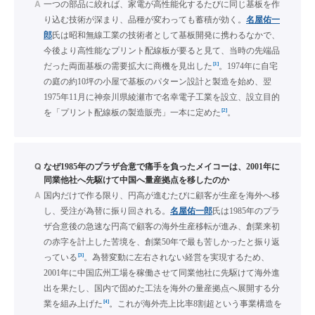
A
一つの部品に絞れば、家電が高性能化するたびに同じ基板を作
り込む技術が深まり、品種が変わっても蓄積が効く。
名屋佑一
郎
氏は昭和無線工業の技術者として基板開発に携わるなかで、
今後より高性能なプリント配線板が要ると見て、当時の先端品
[1]
だった両面基板の需要拡大に商機を見出した
。1974年に自宅
の庭の約10坪の小屋で基板のパターン設計と製造を始め、翌
1975年11月に神奈川県綾瀬市で名幸電子工業を設立、設立目的
[2]
を「プリント配線板の製造販売」一本に定めた
。
Q
なぜ1985年のプラザ合意で痛手を負ったメイコーは、2001年に
同業他社へ先駆けて中国へ量産拠点を移したのか
A
国内だけで作る限り、円高が進むたびに顧客が生産を海外へ移
し、受注が為替に振り回される。
名屋佑一郎
氏は1985年のプラ
ザ合意後の急速な円高で顧客の海外生産移転が進み、創業来初
の赤字を計上した苦境を、創業50年で最も苦しかったと振り返
[3]
っている
。為替変動に左右されない経営を実現するため、
2001年に中国広州工場を稼働させて同業他社に先駆けて海外進
出を果たし、国内で固めた工法を海外の量産拠点へ展開する分
[4]
業を組み上げた
。これが海外売上比率8割超という事業構造を