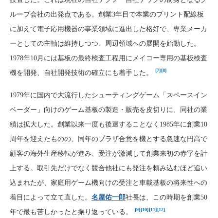
ループ会社の出発点である。創業3年目で本業のプリント配線板
に加えて電子応用機器の事業領域に進出した格好で、専業メーカ
ーとしての主軸は維持しつつ、周辺領域への展開を始動した。
1978年10月には基板の最終検査工程用にメイコー専用の基板検査
[7]
[8]
機を開発、自社開発技術の確立にも着手した。
1979年に国内で大流行したシューティングゲーム「スペースイン
ベーダー」向けのゲーム基板の製造・販売を皮切りに、同社の業
績は拡大した。創業以来一度も後退することなく1985年に創業10
周年を迎えたものの、同年のプラザ合意を機とする急速な円高で
顧客の海外生産移転が進み、受注が激減して創業来初の赤字を計
上する。取引先だけでなく競合他社にも発注を頼み込むほど追い
込まれたが、家庭用ゲーム機向けの受注と車載基板の将来性への
着目によって立て直した。
名屋佑一郎
社長は、この時期を創業50
[9]
[10]
[11]
[12]
年で最も苦しかったと振り返っている。