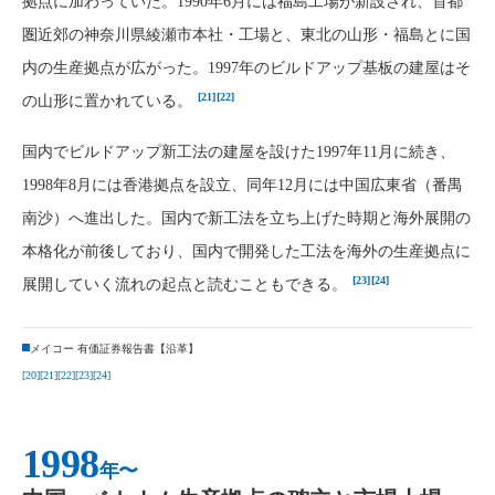
拠点に加わっていた。1990年6月には福島工場が新設され、首都
圏近郊の神奈川県綾瀬市本社・工場と、東北の山形・福島とに国
内の生産拠点が広がった。1997年のビルドアップ基板の建屋はそ
[21]
[22]
の山形に置かれている。
国内でビルドアップ新工法の建屋を設けた1997年11月に続き、
1998年8月には香港拠点を設立、同年12月には中国広東省（番禺
南沙）へ進出した。国内で新工法を立ち上げた時期と海外展開の
本格化が前後しており、国内で開発した工法を海外の生産拠点に
[23]
[24]
展開していく流れの起点と読むこともできる。
メイコー 有価証券報告書【沿革】
[20]
[21]
[22]
[23]
[24]
1998
年〜