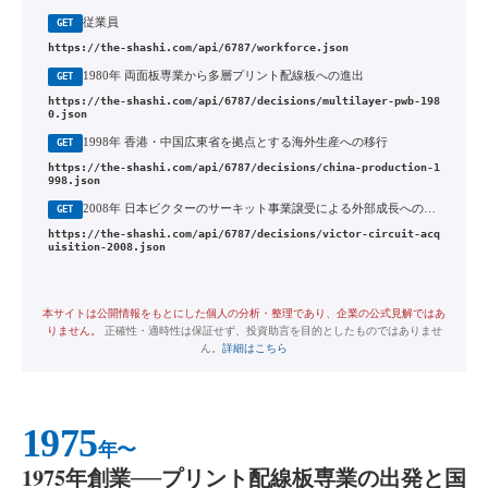
従業員
GET
https://the-shashi.com/api/6787/workforce.json
1980年 両面板専業から多層プリント配線板への進出
GET
https://the-shashi.com/api/6787/decisions/multilayer-pwb-198
0.json
1998年 香港・中国広東省を拠点とする海外生産への移行
GET
https://the-shashi.com/api/6787/decisions/china-production-1
998.json
2008年 日本ビクターのサーキット事業譲受による外部成長への転換
GET
https://the-shashi.com/api/6787/decisions/victor-circuit-acq
uisition-2008.json
本サイトは公開情報をもとにした個人の分析・整理であり、企業の公式見解ではあ
りません。
正確性・適時性は保証せず、投資助言を目的としたものではありませ
ん。
詳細はこちら
1975
年〜
1975年創業──プリント配線板専業の出発と国