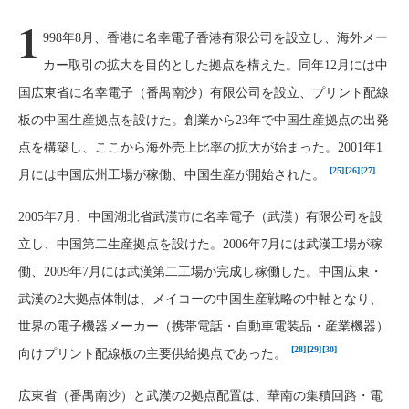
1
998年8月、香港に名幸電子香港有限公司を設立し、海外メー
カー取引の拡大を目的とした拠点を構えた。同年12月には中
国広東省に名幸電子（番禺南沙）有限公司を設立、プリント配線
板の中国生産拠点を設けた。創業から23年で中国生産拠点の出発
点を構築し、ここから海外売上比率の拡大が始まった。2001年1
[25]
[26]
[27]
月には中国広州工場が稼働、中国生産が開始された。
2005年7月、中国湖北省武漢市に名幸電子（武漢）有限公司を設
立し、中国第二生産拠点を設けた。2006年7月には武漢工場が稼
働、2009年7月には武漢第二工場が完成し稼働した。中国広東・
武漢の2大拠点体制は、メイコーの中国生産戦略の中軸となり、
世界の電子機器メーカー（携帯電話・自動車電装品・産業機器）
[28]
[29]
[30]
向けプリント配線板の主要供給拠点であった。
広東省（番禺南沙）と武漢の2拠点配置は、華南の集積回路・電