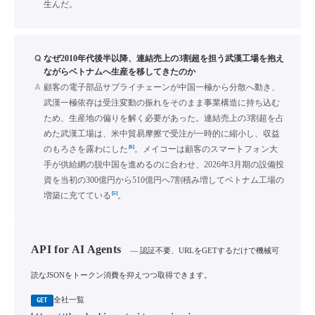
生んだ。
Q
なぜ2010年代後半以降、連結売上の3割超を担う武漢工場を抱え
ながらベトナムへ生産を移してきたのか
A
顧客の電子部品サプライチェーンが中国一極から分散へ動き、
武漢一極依存は受注変動の振れをそのまま事業構造に持ち込む
ため、生産地の偏りを解く必要があった。連結売上の3割超を占
めた武漢工場は、米中貿易摩擦で受注が一時的に縮小し、収益
[6]
のもろさを露わにした
。メイコーは顧客のスマートフォン大
手が供給網の脱中国を進めるのに合わせ、2026年3月期の設備投
資を当初の300億円から510億円へ7割積み増してベトナム工場の
[5]
増築に充てている
。
API for AI Agents
— 認証不要、URLをGETするだけで機械可
読なJSONをトークン消費を抑えつつ取得できます。
全社一覧
GET