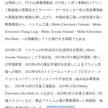
は増加した。FY21は車載電動化（EV化）に伴う車載向けプリン
ト配線板の需要拡大とサーバー・データセンター向け高多層基板
の需要急増が業績を押し上げた。中国武漢工場への依存度が高い
事業構造から、ベトナム工場（Meiko Electronics Vietnam・Meiko
Electronics Thang Long・Meiko Towada Vietnam・Meiko Electronics
Hoa Binh）への戦略的シフトが進行する局面でもある。
2019年11月、ベトナムのEMS会社の出資持分を取得しMeiko
Towada Vietnamとして子会社化、2021年6月の東証市場第一部へ
の市場変更、2022年4月の東証市場区分見直しによるプライム市
場への移行、2022年9月のメイコーエンベデッドプロダクツ・メ
イコーエンベデッドテクノロジーの子会社化（組み込み事業強
化）、2023年10月の天童工場新設、2023年12月のMeiko
Electronics Hoa Binh Co. Ltd.設立、2024年4月の石巻工場分社（宮
城メイコー）など、東証プライム上場の事業構造へと制度的・地
[49]
[50]
[51]
[52]
[53]
[54]
[55]
理的な再編が続いている。