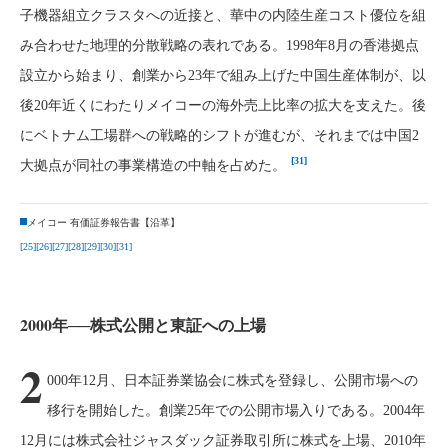
子機器組立クラスタへの近接と、華中の内陸生産コスト優位を組
み合わせた地理的分散戦略の表れである。1998年8月の香港拠点
設立から始まり、創業から23年で組み上げた中国生産体制が、以
後20年近くにわたりメイコーの海外売上比率の拡大を支えた。後
にベトナム工場群への戦略的シフトが進むが、それまでは中国2
[31]
大拠点が同社の事業構造の中軸を占めた。
メイコー 有価証券報告書【沿革】
[25]
[26]
[27]
[28]
[29]
[30]
[31]
2000年──株式公開と東証への上場
2
000年12月、日本証券業協会に株式を登録し、公開市場への
移行を開始した。創業25年での公開市場入りである。2004年
12月には株式会社ジャスダック証券取引所に株式を上場、2010年