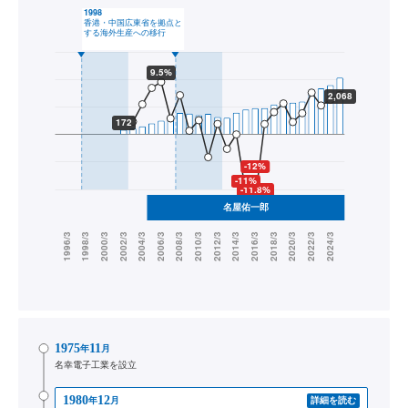
1975
11
年
月
名幸電子工業を設立
1980
12
年
月
詳細を読む