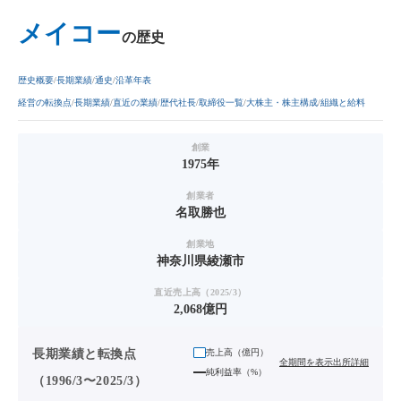
メイコー
の歴史
歴史概要
長期業績
通史
沿革年表
経営の転換点
長期業績
直近の業績
歴代社長
取締役一覧
大株主・株主構成
組織と給料
創業
1975年
創業者
名取勝也
創業地
神奈川県綾瀬市
直近売上高（2025/3）
2,068億円
長期業績と転換点
売上高（
億円
）
全期間を表示
出所詳細
純利益率（%）
（1996/3〜2025/3）