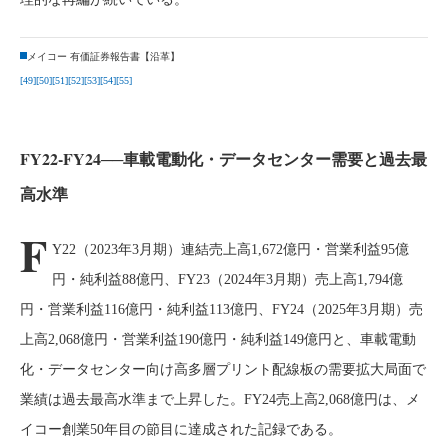
メイコー 有価証券報告書【沿革】
[49]
[50]
[51]
[52]
[53]
[54]
[55]
FY22-FY24──車載電動化・データセンター需要と過去最
高水準
F
Y22（2023年3月期）連結売上高1,672億円・営業利益95億
円・純利益88億円、FY23（2024年3月期）売上高1,794億
円・営業利益116億円・純利益113億円、FY24（2025年3月期）売
上高2,068億円・営業利益190億円・純利益149億円と、車載電動
化・データセンター向け高多層プリント配線板の需要拡大局面で
業績は過去最高水準まで上昇した。FY24売上高2,068億円は、メ
イコー創業50年目の節目に達成された記録である。