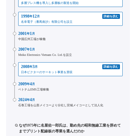
多層プレス機を導入し多層板の製造を開始
1998
12
年
月
詳細を読む
名幸電子（番禺南沙）有限公司を設立
2001
1
年
月
中国広州工場が稼働
2007
1
年
月
Meiko Electronics Vietnam Co. Ltd.を設立
2008
3
年
月
詳細を読む
日本ビクターのサーキット事業を買収
2009
4
年
月
ベトナムEMS工場稼働
2024
4
年
月
石巻工場を山形メイコーより分社し宮城メイコーとして法人化
Q
なぜ1975年に名屋佑一郎氏は、勤め先の昭和無線工業を辞めて
までプリント配線板の専業を選んだのか