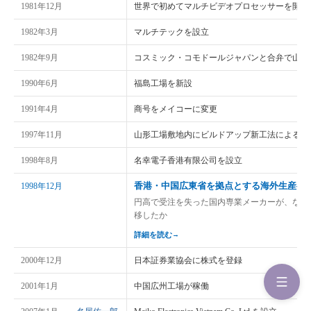
1981年12月
世界で初めてマルチビデオプロセッサーを開発
1982年3月
マルチテックを設立
1982年9月
コスミック・コモドールジャパンと合弁で山形
1990年6月
福島工場を新設
1991年4月
商号をメイコーに変更
1997年11月
山形工場敷地内にビルドアップ新工法による基
1998年8月
名幸電子香港有限公司を設立
香港・中国広東省を拠点とする海外生産へ
1998年12月
円高で受注を失った国内専業メーカーが、なぜ
移したか
詳細を読む
→
2000年12月
日本証券業協会に株式を登録
2001年1月
中国広州工場が稼働