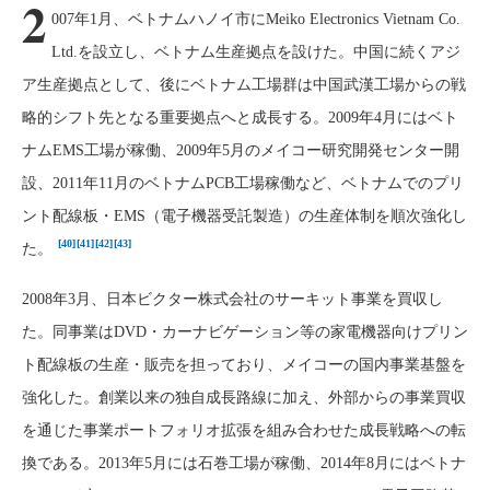
2
007年1月、ベトナムハノイ市にMeiko Electronics Vietnam Co.
Ltd.を設立し、ベトナム生産拠点を設けた。中国に続くアジ
ア生産拠点として、後にベトナム工場群は中国武漢工場からの戦
略的シフト先となる重要拠点へと成長する。2009年4月にはベト
ナムEMS工場が稼働、2009年5月のメイコー研究開発センター開
設、2011年11月のベトナムPCB工場稼働など、ベトナムでのプリ
ント配線板・EMS（電子機器受託製造）の生産体制を順次強化し
[40]
[41]
[42]
[43]
た。
2008年3月、日本ビクター株式会社のサーキット事業を買収し
た。同事業はDVD・カーナビゲーション等の家電機器向けプリン
ト配線板の生産・販売を担っており、メイコーの国内事業基盤を
強化した。創業以来の独自成長路線に加え、外部からの事業買収
を通じた事業ポートフォリオ拡張を組み合わせた成長戦略への転
換である。2013年5月には石巻工場が稼働、2014年8月にはベトナ