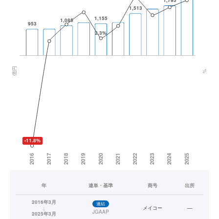
年
連単・基準
商号
出所
2016年3月
連結
↓
メイコー
—
JGAAP
2025年3月