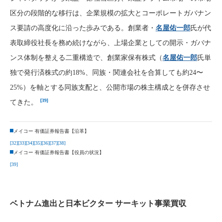
区分の段階的な移行は、企業規模の拡大とコーポレートガバナン
ス要請の高度化に沿った歩みである。創業者・
名屋佑一郎
氏が代
表取締役社長を務め続けながら、上場企業としての開示・ガバナ
ンス体制を整える二重構造で、創業家保有株式（
名屋佑一郎
氏単
独で発行済株式の約18%、同族・関連会社を合算しても約24〜
25%）を軸とする同族支配と、公開市場の株主構成とを併存させ
[39]
てきた。
メイコー 有価証券報告書【沿革】
[32]
[33]
[34]
[35]
[36]
[37]
[38]
メイコー 有価証券報告書【役員の状況】
[39]
ベトナム進出と日本ビクター サーキット事業買収