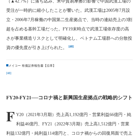
（▲42.7%）に落ち込み、米中貿易摩擦の影響で中国武漢工場の
受注が一時的に縮小したことが響いた。武漢工場は2005年7月設
立・2006年7月稼働の中国第二生産拠点で、当時の連結売上の3割
超を占める基幹工場だった。FY19末時点で武漢工場依存度の高
さが事業構造リスクとして明確化し、ベトナム工場群への分散投
[48]
資の優先度が引き上げられた。
メイコー 有価証券報告書【沿革】
[48]
FY20-FY21──コロナ禍と新興国生産拠点の戦略的シフト
F
Y20（2021年3月期）売上高1,192億円・営業利益66億円・純
利益46億円、FY21（2022年3月期）売上高1,512億円・営業
利益132億円・純利益114億円と、コロナ禍からの回復局面で売上