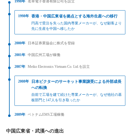
1998年
名幸電子香港有限公司を設立
1998年
香港・中国広東省を拠点とする海外生産への移行
円高で受注を失った国内専業メーカーが、なぜ顧客より
先に生産を中国へ移したか
2000年
日本証券業協会に株式を登録
2001年
中国広州工場が稼働
2007年
Meiko Electronics Vietnam Co. Ltd.を設立
2008年
日本ビクターのサーキット事業譲受による外部成長
への転換
自前で工場を建て続けた専業メーカーが、なぜ他社の基
板部門と147人を引き取ったか
2009年
ベトナムEMS工場稼働
中国広東省・武漢への進出