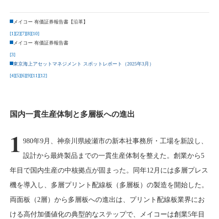
メイコー 有価証券報告書【沿革】
[1]
[2]
[7]
[8]
[10]
メイコー 有価証券報告書
[3]
東京海上アセットマネジメント スポットレポート（2025年3月）
[4]
[5]
[6]
[9]
[11]
[12]
国内一貫生産体制と多層板への進出
1
980年9月、神奈川県綾瀬市の新本社事務所・工場を新設し、
設計から最終製品までの一貫生産体制を整えた。創業から5
年目で国内生産の中核拠点が固まった。同年12月には多層プレス
機を導入し、多層プリント配線板（多層板）の製造を開始した。
両面板（2層）から多層板への進出は、プリント配線板業界にお
ける高付加価値化の典型的なステップで、メイコーは創業5年目