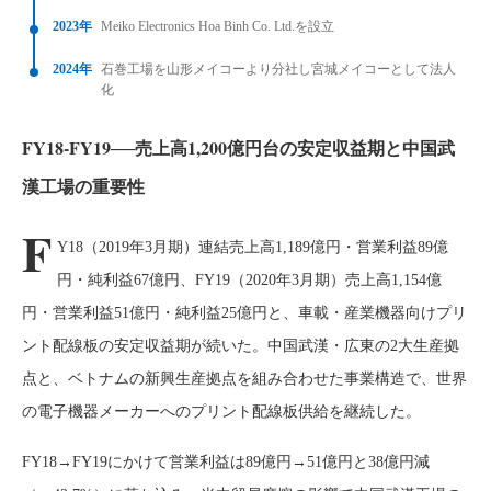
2023年
Meiko Electronics Hoa Binh Co. Ltd.を設立
2024年
石巻工場を山形メイコーより分社し宮城メイコーとして法人
化
FY18-FY19──売上高1,200億円台の安定収益期と中国武
漢工場の重要性
F
Y18（2019年3月期）連結売上高1,189億円・営業利益89億
円・純利益67億円、FY19（2020年3月期）売上高1,154億
円・営業利益51億円・純利益25億円と、車載・産業機器向けプリ
ント配線板の安定収益期が続いた。中国武漢・広東の2大生産拠
点と、ベトナムの新興生産拠点を組み合わせた事業構造で、世界
の電子機器メーカーへのプリント配線板供給を継続した。
FY18→FY19にかけて営業利益は89億円→51億円と38億円減