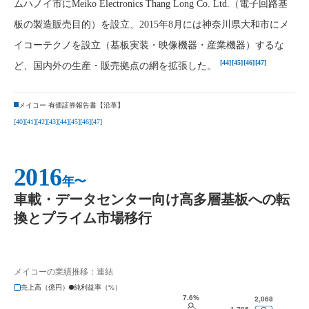
ムハノイ市にMeiko Electronics Thang Long Co. Ltd.（電子回路基
板の製造販売目的）を設立、2015年8月には神奈川県大和市にメ
イコーテクノを設立（基板実装・映像機器・産業機器）するな
[44]
[45]
[46]
[47]
ど、国内外の生産・販売拠点の網を拡張した。
メイコー 有価証券報告書【沿革】
[40]
[41]
[42]
[43]
[44]
[45]
[46]
[47]
2016
年〜
車載・データセンター向け高多層基板への転
換とプライム市場移行
メイコーの業績推移：連結
売上高（億円）
純利益率（%）