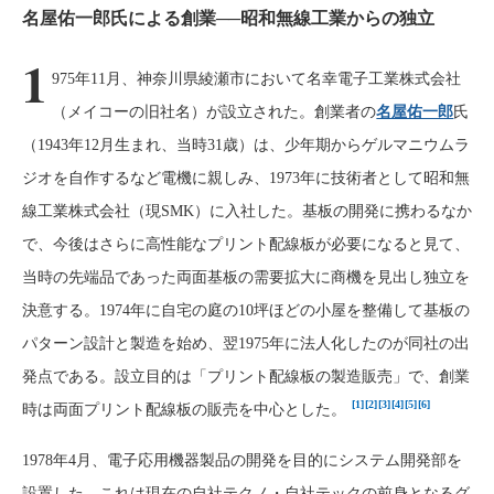
名屋佑一郎氏による創業──昭和無線工業からの独立
1
975年11月、神奈川県綾瀬市において名幸電子工業株式会社
（メイコーの旧社名）が設立された。創業者の
名屋佑一郎
氏
（1943年12月生まれ、当時31歳）は、少年期からゲルマニウムラ
ジオを自作するなど電機に親しみ、1973年に技術者として昭和無
線工業株式会社（現SMK）に入社した。基板の開発に携わるなか
で、今後はさらに高性能なプリント配線板が必要になると見て、
当時の先端品であった両面基板の需要拡大に商機を見出し独立を
決意する。1974年に自宅の庭の10坪ほどの小屋を整備して基板の
パターン設計と製造を始め、翌1975年に法人化したのが同社の出
発点である。設立目的は「プリント配線板の製造販売」で、創業
[1]
[2]
[3]
[4]
[5]
[6]
時は両面プリント配線板の販売を中心とした。
1978年4月、電子応用機器製品の開発を目的にシステム開発部を
設置した。これは現在の自社テクノ・自社テックの前身となるグ