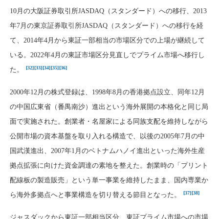
10月の大阪証券取引所JASDAQ（スタンダード）への移行、2013
年7月の東京証券取引所JASDAQ（スタンダード）への移行を経
て、2014年4月から東証一部相当の市場区分での上場が継続して
いる。2022年4月の東証市場区分見直しでプライム市場へ移行し
[32]
[33]
[34]
[35]
[36]
た。
2000年12月の株式登録は、1998年8月の香港拠点設立、同年12月
の中国広東省（番禺南沙）進出という海外展開の本格化と同じ局
面で実施された。創業者・名屋家による同族支配を維持しながら
公開市場の資本基盤を取り入れる構造で、以後の2005年7月の中
国武漢進出、2007年1月のベトナムハノイ進出といった海外生産
拠点拡張に向けた資金調達の素地を整えた。創業時の「プリント
配線板の製造販売」という単一事業を維持したまま、国内専業か
[37]
[38]
ら海外多拠点へと事業構造を切り替える節目となった。
ジャスダックから東証一部相当区分、東証プライム市場への市場