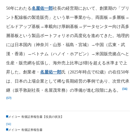
50年にわたる
名屋佑一郎
社長の経営期において、創業期の「プリ
ント配線板の製造販売」という単一事業から、両面板→多層板→
ビルドアップ基板→車載向け厚銅基板→データセンター向け高多
層基板という製品ポートフォリオの高度化を進めてきた。地理的
には日本国内（神奈川・山形・福島・宮城）→中国（広東・武
漢・香港）→ベトナム（ハノイ・ホアビン）→米国販売拠点へと
生産・販売網を拡張し、海外売上比率は8割を超える水準まで上
昇した。創業者・
名屋佑一郎
氏（2025年時点で82歳）の在任50年
は、日本の上場企業として稀な長期経営の事例であり、次世代承
[56]
継（坂手敦副社長・名屋茂常務）の準備が進む段階にある。
[57]
メイコー 有価証券報告書【役員の状況】
[56]
メイコー 有価証券報告書