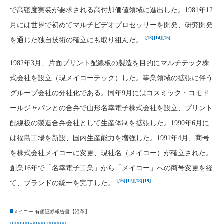
で高密度実装が要求される高付加価値領域に進出した。1981年12
月には世界で初めてマルチビデオプロセッサーを開発、研究開発
[13]
[14]
[15]
を通じた独自技術の確立にも取り組んだ。
1982年3月、片面プリント配線板の製造を目的にマルチテック株
式会社を設立（現メイコーテック）した。事業領域の拡張に伴う
グループ会社の分社化である。同年9月にはコスミック・コモド
ールジャパンとの合弁で山形名幸電子株式会社を設立、プリント
配線板の製造合弁会社として生産体制を拡張した。1990年6月に
は福島工場を新設、国内生産能力を増強した。1991年4月、商号
を株式会社メイコーに変更、現社名（メイコー）が確立された。
創業16年で「名幸電子工業」から「メイコー」への商号変更を経
[16]
[17]
[18]
[19]
て、ブランドの統一を完了した。
メイコー 有価証券報告書【沿革】
[13]
[14]
[15]
[16]
[17]
[18]
[19]