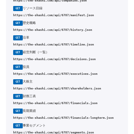
https://the-shashi.com/api/companies.json
リソース目録
GET
https://the-shashi.com/api/6787/manifest.json
歴史概略
GET
https://the-shashi.com/api/6787/history.json
沿革
GET
https://the-shashi.com/api/6787/timeline.json
経営判断（一覧）
GET
https://the-shashi.com/api/6787/decisions.json
役員
GET
https://the-shashi.com/api/6787/executives.json
大株主
GET
https://the-shashi.com/api/6787/shareholders.json
財務三表
GET
https://the-shashi.com/api/6787/financials.json
長期業績
GET
https://the-shashi.com/api/6787/financials-longterm.json
事業セグメント
GET
https://the-shashi.com/api/6787/segments.json