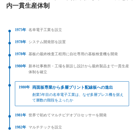
内一貫生産体制
1975年
名幸電子工業を設立
1978年
システム開発部を設置
1978年
基板の最終検査工程用に自社専用の基板検査機を開発
1980年
新本社事務所・工場を新設し設計から最終製品まで一貫生産
体制を確立
1980年
両面板専業から多層プリント配線板への進出
創業5年目の名幸電子工業は、なぜ多層プレス機を据え
て層数の階段を上ったか
1981年
世界で初めてマルチビデオプロセッサーを開発
1982年
マルチテックを設立